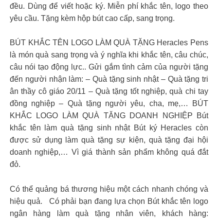
đều. Dùng để viết hoặc ký. Miễn phí khắc tên, logo theo
yêu cầu. Tặng kèm hộp bút cao cấp, sang trọng.
BÚT KHẮC TÊN LOGO LÀM QUÀ TẶNG Heracles Pens
là món quà sang trọng và ý nghĩa khi khắc tên, câu chúc,
câu nói tạo động lực.. Gửi gắm tình cảm của người tặng
đến người nhận làm: – Quà tặng sinh nhật – Quà tặng tri
ân thầy cô giáo 20/11 – Quà tặng tốt nghiệp, quà chi tay
đồng nghiệp – Quà tặng người yêu, cha, mẹ,… BÚT
KHẮC LOGO LÀM QUÀ TẶNG DOANH NGHIỆP Bút
khắc tên làm quà tặng sinh nhật Bút ký Heracles còn
được sử dụng làm quà tặng sự kiện, quà tặng đại hội
doanh nghiệp,… Vì giá thành sản phẩm không quá đắt
đỏ.
Có thể quảng bá thương hiệu một cách nhanh chóng và
hiệu quả.
Có phải bạn đang lựa chọn Bút khắc tên logo
ngân hàng làm quà tặng nhân viên, khách hàng: