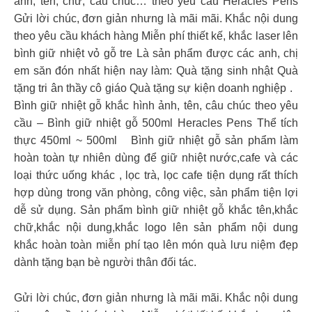
ảnh, tên, chữ, câu chúc… theo yêu cầu Heracles Pens
Gửi lời chúc, đơn giản nhưng là mãi mãi. Khắc nội dung
theo yêu cầu khách hàng Miễn phí thiết kế, khắc laser lên
bình giữ nhiệt vỏ gỗ tre Là sản phẩm được các anh, chị
em săn đón nhất hiện nay làm: Quà tặng sinh nhật Quà
tặng tri ân thầy cô giáo Quà tặng sự kiện doanh nghiệp .
Bình giữ nhiệt gỗ khắc hình ảnh, tên, câu chúc theo yêu
cầu – Bình giữ nhiệt gỗ 500ml Heracles Pens Thể tích
thực 450ml ~ 500ml Bình giữ nhiệt gỗ sản phẩm làm
hoàn toàn tự nhiên dùng để giữ nhiệt nước,cafe và các
loại thức uống khác , lọc trà, lọc cafe tiện dụng rất thích
hợp dùng trong văn phòng, công việc, sản phẩm tiện lợi
dễ sử dụng. Sản phẩm bình giữ nhiệt gỗ khắc tên,khắc
chữ,khắc nội dung,khắc logo lên sản phẩm nội dung
khắc hoàn toàn miễn phí tạo lên món quà lưu niệm đẹp
dành tặng bạn bè người thân đối tác.
Gửi lời chúc, đơn giản nhưng là mãi mãi. Khắc nội dung