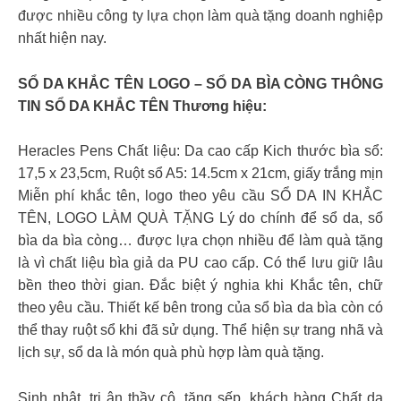
được nhiều công ty lựa chọn làm quà tặng doanh nghiệp
nhất hiện nay.
SỔ DA KHẮC TÊN LOGO – SỔ DA BÌA CÒNG THÔNG
TIN SỔ DA KHẮC TÊN Thương hiệu:
Heracles Pens Chất liệu: Da cao cấp Kich thước bìa sổ:
17,5 x 23,5cm, Ruột sổ A5: 14.5cm x 21cm, giấy trắng mịn
Miễn phí khắc tên, logo theo yêu cầu SỔ DA IN KHẮC
TÊN, LOGO LÀM QUÀ TẶNG Lý do chính để sổ da, sổ
bìa da bìa còng… được lựa chọn nhiều để làm quà tặng
là vì chất liệu bìa giả da PU cao cấp. Có thể lưu giữ lâu
bền theo thời gian. Đắc biệt ý nghia khi Khắc tên, chữ
theo yêu cầu. Thiết kế bên trong của sổ bìa da bìa còn có
thể thay ruột sổ khi đã sử dụng. Thể hiện sự trang nhã và
lịch sự, sổ da là món quà phù hợp làm quà tặng.
Sinh nhật, tri ân thầy cô, tặng sếp, khách hàng Chất da