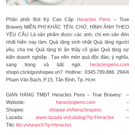
Phân phối Bút Ký Cao Cấp
Heracles Pens
– True
Bravery MIỄN PHÍ KHẮC TÊN, CHỮ, HÌNH ẢNH THEO
YÊU CẦU Là sản phẩm được các anh, chị em săn đón
nhất hiện nay làm: Quà tặng sinh nhật Quà tặng người
yêu, cha mẹ Quà tặng tri ân thầy cô giáo Quà tặng sự
kiện doanh nghiệp . Tạo nên món quà độc đáo, ý nghĩa,
sang trọng và bất ngờ.
heraclespens.com
shopii.click/go/shopee.vn? Hotline: 0345.789.886 294/4
Phạm Văn Bạch, P.15, Tân Bình, Tp. Hcm
GIAN HÀNG TMĐT Heracles Pens – True Bravery: –
Website:
heraclespens.com
–
Shopee:
shopee.vn/heraclespens
–
Lazada:
www.lazada.vn/catalog/?q=Heracles
–
Tiki:
tiki.vn/search?q=Heracles