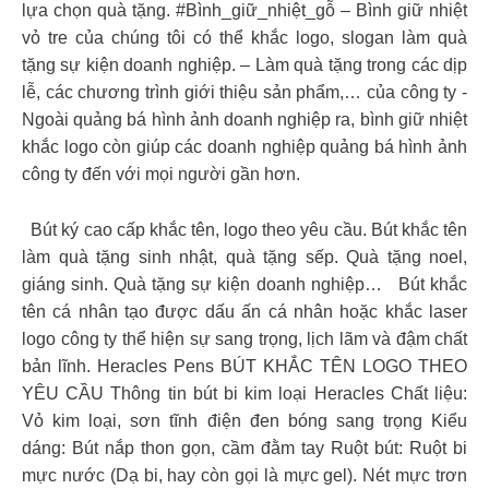
lựa chọn quà tặng. #Bình_giữ_nhiệt_gỗ – Bình giữ nhiệt
vỏ tre của chúng tôi có thể khắc logo, slogan làm quà
tặng sự kiện doanh nghiệp. – Làm quà tặng trong các dịp
lễ, các chương trình giới thiệu sản phẩm,… của công ty -
Ngoài quảng bá hình ảnh doanh nghiệp ra, bình giữ nhiệt
khắc logo còn giúp các doanh nghiệp quảng bá hình ảnh
công ty đến với mọi người gần hơn.
Bút ký cao cấp khắc tên, logo theo yêu cầu. Bút khắc tên
làm quà tặng sinh nhật, quà tặng sếp. Quà tặng noel,
giáng sinh. Quà tặng sự kiện doanh nghiệp…
Bút khắc
tên cá nhân tạo được dấu ấn cá nhân hoặc khắc laser
logo công ty thể hiện sự sang trọng, lịch lãm và đậm chất
bản lĩnh. Heracles Pens BÚT KHẮC TÊN LOGO THEO
YÊU CẦU Thông tin bút bi kim loại Heracles Chất liệu:
Vỏ kim loại, sơn tĩnh điện đen bóng sang trọng Kiểu
dáng: Bút nắp thon gọn, cầm đằm tay Ruột bút: Ruột bi
mực nước (Dạ bi, hay còn gọi là mực gel). Nét mực trơn