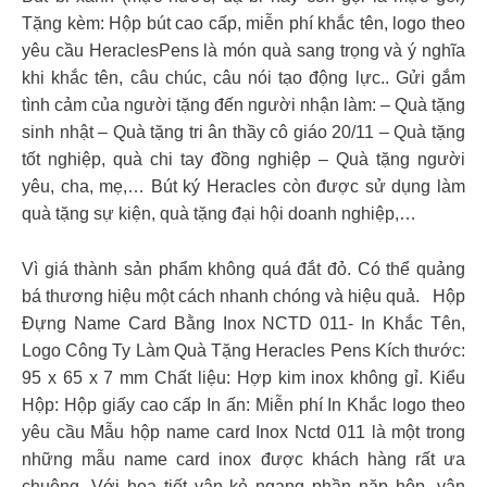
Tặng kèm: Hộp bút cao cấp, miễn phí khắc tên, logo theo
yêu cầu HeraclesPens là món quà sang trọng và ý nghĩa
khi khắc tên, câu chúc, câu nói tạo động lực.. Gửi gắm
tình cảm của người tặng đến người nhận làm: – Quà tặng
sinh nhật – Quà tặng tri ân thầy cô giáo 20/11 – Quà tặng
tốt nghiệp, quà chi tay đồng nghiệp – Quà tặng người
yêu, cha, mẹ,… Bút ký Heracles còn được sử dụng làm
quà tặng sự kiện, quà tặng đại hội doanh nghiệp,…
Vì giá thành sản phẩm không quá đắt đỏ. Có thể quảng
bá thương hiệu một cách nhanh chóng và hiệu quả.
Hộp
Đựng Name Card Bằng Inox NCTD 011- In Khắc Tên,
Logo Công Ty Làm Quà Tặng Heracles Pens Kích thước:
95 x 65 x 7 mm Chất liệu: Hợp kim inox không gỉ. Kiểu
Hộp: Hộp giấy cao cấp In ấn: Miễn phí In Khắc logo theo
yêu cầu Mẫu hộp name card Inox Nctd 011 là một trong
những mẫu name card inox được khách hàng rất ưa
chuộng. Với hoạ tiết vân kẻ ngang phần năp hộp, vân