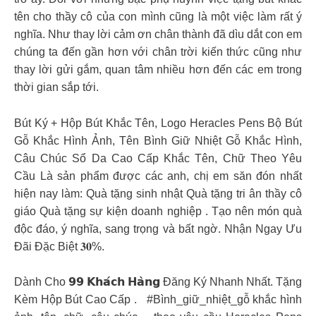
tên cho thầy cô của con mình cũng là một việc làm rất ý
nghĩa. Như thay lời cảm ơn chân thành đã dìu dắt con em
chúng ta đến gần hơn với chân trời kiến thức cũng như
thay lời gửi gắm, quan tâm nhiều hơn đến các em trong
thời gian sắp tới.
Bút Ký + Hộp Bút Khắc Tên, Logo Heracles Pens Bộ Bút
Gỗ Khắc Hình Ảnh, Tên Bình Giữ Nhiệt Gỗ Khắc Hình,
Câu Chúc Sổ Da Cao Cấp Khắc Tên, Chữ Theo Yêu
Cầu Là sản phẩm được các anh, chị em săn đón nhất
hiện nay làm: Quà tặng sinh nhật Quà tặng tri ân thầy cô
giáo Quà tặng sự kiện doanh nghiệp . Tạo nên món quà
độc đáo, ý nghĩa, sang trọng và bất ngờ. Nhận Ngay Ưu
Đãi Đặc Biệt 𝟑𝟎%.
Dành Cho 𝟵𝟵 𝗞𝗵𝗮́𝗰𝗵 𝗛𝗮̀𝗻𝗴 Đăng Ký Nhanh Nhất. Tặng
Kèm Hộp Bút Cao Cấp .
#Bình_giữ_nhiệt_gỗ khắc hình