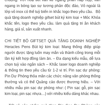
ngang in bóng tạo sự tương phản độc đáo, Vỏ ngoài là
lớp vỏ inox có thể tuỳ biến in khắc logo theo yêu cầu.
Bộ
quà tặng doanh nghiệp gifset bút ký kim loại + Móc Khóa
khắc tên, logo theo yêu cầu. làm quà tặng tri ân khách
hàng, giá sỉ, sản xuất nhanh.
CHI TIẾT BỘ GIFTSET QUÀ TẶNG DOANH NGHIỆP
Heracles Pens Bút ký kim loại: Mang thông điệp giúp
người được tặng luôn may mắn và thành công trong mỗi
lần ký kết hợp đồng làm ăn. – Đa dạng kiểu mẫu, dễ lựa
chọn tuỳ vào ngân sách – Khắc laser logo doanh nghiệp
& thông tin theo yêu cầu từ 1-2 vị trí. Pin sạc dự phòng:
Pin Dự Phòng thỏa mãn các chức năng văn phòng thông
thường và có thể Quảng cáo được thương hiệu. – Với
nhiều mẫu pin sạc dự phòng như: ( Pin sạc gỗ, pin sạc
kim loại, pin sạc nhựa…) với nhiều kiểu dáng khác nhau.