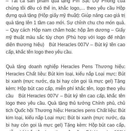
– Tất cả sản phẩm quà tặng Pin Sạc Dự Phòng của
chúng tôi đều có thể in, khắc logo,… theo yêu cầu Hộp
đựng quà tặng (Hộp giấy mỹ thuật): Giúp năng cao giá trị
quà tặng lên 1 tầm cao mới. Sự chỉnh chu cho món quà.
– Quy cách Hộp nam châm hoặc hộp âm dương – Giấy
mỹ thuật màu sắc tùy chọn (Phù hợp với logo để nhận
diện thương hiệu)
Bút Heracles 007V – Bút ký tên cao
cấp, khắc tên logo theo yêu cầu.
Quà tặng doanh nghiệp Heracles Pens Thương hiệu:
Heracles Chất liệu: Bút kim loại, kiểu nắp Loại mực: Bút
bi xanh (mực nước, dạ bi hay còn gọi là mực gel) Tặng
kèm: Hộp bút cao cấp, miễn phí khắc tên, logo theo yêu
cầu
Bút Heracles 007V – Bút ký tên cao cấp, khắc tên
logo theo yêu cầu. Quà tặng thủ tướng Chính phủ, chủ
tich Quốc hội Thương hiệu: Heracles pens Chất liệu: Bút
kim loại, kiểu nắp Loại mực: Bút bi xanh (mực nước, dạ
bi hay còn gọi là mực gel) Tặng kèm: Hộp bút cao cấp,