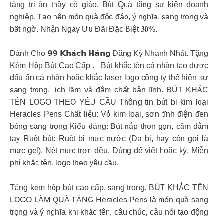
tặng tri ân thầy cô giáo. Bút Quà tặng sự kiện doanh
nghiệp. Tạo nên món quà độc đáo, ý nghĩa, sang trọng và
bất ngờ. Nhận Ngay Ưu Đãi Đặc Biệt 𝟑𝟎%.
Dành Cho 𝟵𝟵 𝗞𝗵𝗮́𝗰𝗵 𝗛𝗮̀𝗻𝗴 Đăng Ký Nhanh Nhất. Tặng
Kèm Hộp Bút Cao Cấp .
Bút khắc tên cá nhân tạo được
dấu ấn cá nhân hoặc khắc laser logo công ty thể hiện sự
sang trọng, lịch lãm và đậm chất bản lĩnh. BÚT KHẮC
TÊN LOGO THEO YÊU CẦU Thông tin bút bi kim loại
Heracles Pens Chất liệu: Vỏ kim loại, sơn tĩnh điện đen
bóng sang trọng Kiểu dáng: Bút nắp thon gọn, cầm đằm
tay Ruột bút: Ruột bi mực nước (Dạ bi, hay còn gọi là
mực gel). Nét mực trơn đều. Dùng để viết hoặc ký. Miễn
phí khắc tên, logo theo yêu cầu.
Tặng kèm hộp bút cao cấp, sang trọng. BÚT KHẮC TÊN
LOGO LÀM QUÀ TẶNG Heracles Pens là món quà sang
trọng và ý nghĩa khi khắc tên, câu chúc, câu nói tạo động