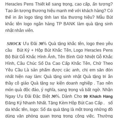
Heracles Pens Thiết kế sang trọng, cao cấp, ấn tượng?
Tạo ấn tượng thương hiệu mạnh mẽ với khách hàng? Có
thể in ấn logo tăng tính lan tỏa thương hiệu? Mẫu Bút
khắc tên logo ngân hàng TP BANK làm quà tặng sinh
nhật nhân viên.
𝑺𝑯𝑶𝑪𝑲 Ưu Đãi 𝟑𝟎% Quà tặng khắc tên, logo theo yêu
cầu
Bút Ký + Hộp Bút Khắc Tên, Logo Heracles Pens
Bộ Bút Gỗ Khắc Hình Ảnh, Tên Bình Giữ Nhiệt Gỗ Khắc
Hình, Câu Chúc Sổ Da Cao Cấp Khắc Tên, Chữ Theo
Yêu Cầu Là sản phẩm được các anh, chị em săn đón
nhất hiện nay làm: Quà tặng sinh nhật Quà tặng tri ân
thầy cô giáo Quà tặng sự kiện doanh nghiệp . Tạo nên
món quà độc đáo, ý nghĩa, sang trọng và bất ngờ. Nhận
Ngay Ưu Đãi Đặc Biệt 𝟑𝟎%. Dành Cho 𝟵𝟵 𝗞𝗵𝗮́𝗰𝗵 𝗛𝗮̀𝗻𝗴
Đăng Ký Nhanh Nhất. Tặng Kèm Hộp Bút Cao Cấp .
sổ
da khắc tên, logo: Sổ da quà tặng là một trong những đồ
dùng văn phòng quan trọng trong công việc. Thường