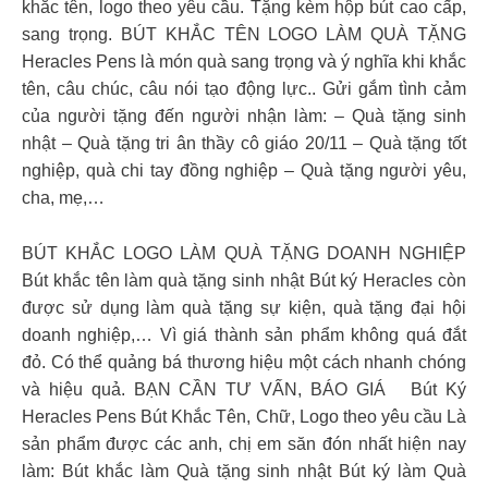
khắc tên, logo theo yêu cầu. Tặng kèm hộp bút cao cấp,
sang trọng. BÚT KHẮC TÊN LOGO LÀM QUÀ TẶNG
Heracles Pens là món quà sang trọng và ý nghĩa khi khắc
tên, câu chúc, câu nói tạo động lực.. Gửi gắm tình cảm
của người tặng đến người nhận làm: – Quà tặng sinh
nhật – Quà tặng tri ân thầy cô giáo 20/11 – Quà tặng tốt
nghiệp, quà chi tay đồng nghiệp – Quà tặng người yêu,
cha, mẹ,…
BÚT KHẮC LOGO LÀM QUÀ TẶNG DOANH NGHIỆP
Bút khắc tên làm quà tặng sinh nhật Bút ký Heracles còn
được sử dụng làm quà tặng sự kiện, quà tặng đại hội
doanh nghiệp,… Vì giá thành sản phẩm không quá đắt
đỏ. Có thể quảng bá thương hiệu một cách nhanh chóng
và hiệu quả. BẠN CẦN TƯ VẤN, BÁO GIÁ
Bút Ký
Heracles Pens Bút Khắc Tên, Chữ, Logo theo yêu cầu Là
sản phẩm được các anh, chị em săn đón nhất hiện nay
làm: Bút khắc làm Quà tặng sinh nhật Bút ký làm Quà