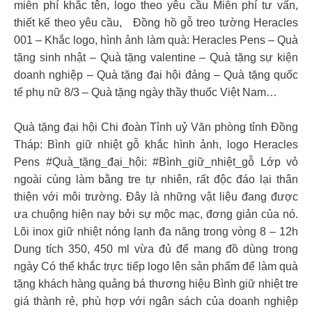
miễn phí khắc tên, logo theo yêu cầu Miễn phí tư vấn,
thiết kế theo yêu cầu,
Đồng hồ gỗ treo tường Heracles
001 – Khắc logo, hình ảnh làm quà: Heracles Pens – Quà
tặng sinh nhật – Quà tặng valentine – Quà tặng sự kiện
doanh nghiệp – Quà tặng đại hội đảng – Quà tặng quốc
tế phụ nữ 8/3 – Quà tặng ngày thầy thuốc Việt Nam…
Quà tặng đại hội Chi đoàn Tỉnh uỷ Văn phòng tỉnh Đồng
Tháp: Bình giữ nhiệt gỗ khắc hình ảnh, logo Heracles
Pens #Quà_tặng_đại_hội: #Bình_giữ_nhiệt_gỗ Lớp vỏ
ngoài cùng làm bằng tre tự nhiên, rất độc đáo lại thân
thiện với môi trường. Đây là những vật liệu đang được
ưa chuộng hiện nay bởi sự mộc mạc, đơng giản của nó.
Lõi inox giữ nhiệt nóng lạnh đa năng trong vòng 8 – 12h
Dung tích 350, 450 ml vừa đủ để mang đồ dùng trong
ngày Có thể khắc trực tiếp logo lên sản phẩm để làm quà
tặng khách hàng quảng bá thương hiệu Bình giữ nhiệt tre
giá thành rẻ, phù hợp với ngân sách của doanh nghiệp