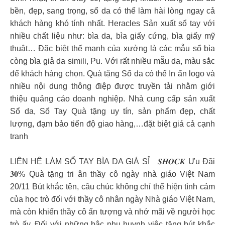
bền, đẹp, sang trọng, sổ da có thể làm hài lòng ngay cả
khách hàng khó tính nhất. Heracles Sản xuất sổ tay với
nhiều chất liệu như: bìa da, bìa giấy cứng, bìa giấy mỹ
thuật… Đặc biệt thế mạnh của xưởng là các mẫu sổ bìa
còng bìa giả da simili, Pu. Với rất nhiều mẫu da, màu sắc
để khách hàng chọn. Quà tặng Sổ da có thể In ấn logo và
nhiều nội dung thông điệp được truyền tải nhằm giới
thiệu quảng cáo doanh nghiệp. Nhà cung cấp sản xuất
Sổ da, Sổ Tay Quà tặng uy tín, sản phẩm đẹp, chất
lượng, đạm bảo tiến độ giao hàng,…đặt biệt giá cả cạnh
tranh
LIÊN HỆ LÀM SỔ TAY BÌA DA GIÁ SỈ
𝑺𝑯𝑶𝑪𝑲 Ưu Đãi
𝟑𝟎% Quà tặng tri ân thầy cô ngày nhà giáo Việt Nam
20/11 Bút khắc tên, câu chúc không chỉ thể hiện tình cảm
của học trò đối với thầy cô nhân ngày Nhà giáo Việt Nam,
mà còn khiến thầy cô ấn tượng và nhớ mãi về người học
trò ấy. Đối với những bậc phụ huynh việc tặng bút khắc