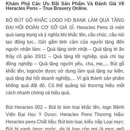
Khám Phá Các Ưu Đãi Sản Phẩm Và Đánh Giá Về
Heracles Pens – True Bravery Online.
BỘ BÚT GỖ KHẮC LOGO HD BANK LÀM QUÀ TẶNG
ĐẠI HỘI ĐOÀN CƠ SỞ GIÁ SỈ. Heracles Pens là món
quà sang trọng và ý nghĩa khi khắc tên, câu chúc, câu nói
tạo động lực.. Gửi gắm tình cảm của người tặng đến
người nhận làm: – Quà tặng sinh nhật – Quà tặng tri ân
thầy cô giáo 20/11 – Quà tặng tốt nghiệp, quà chi tay
đồng nghiệp – Quà tặng người yêu, cha, mẹ,… Bút gỗ
khắc tên, logocòn được sử dụng làm quà tặng sự kiện,
quà tặng đại hội doanh nghiệp,… Vì giá thành sản phẩm
không quá đắt đỏ. Có thể quảng bá thương hiệu một
cách nhanh chóng và hiệu quả.
Bút Heracles 002 – Bút bi kim loại khắc tên, logo Bệnh
Viện Đại Học Y Dược. Heracles Pens Thương hiệu:
Heracles pens Chất liệu: Bút kim loại, kiểu nắp Loại mực:
Bút bi xanh (mực nước, dạ bi hay còn gọi là mực gel)