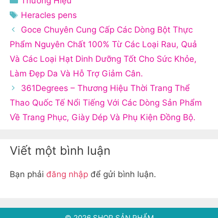
Thương Hiệu
mục
Thẻ
Heracles pens
Goce Chuyên Cung Cấp Các Dòng Bột Thực
Phẩm Nguyên Chất 100% Từ Các Loại Rau, Quả
Và Các Loại Hạt Dinh Dưỡng Tốt Cho Sức Khỏe,
Làm Đẹp Da Và Hỗ Trợ Giảm Cân.
361Degrees – Thương Hiệu Thời Trang Thể
Thao Quốc Tế Nổi Tiếng Với Các Dòng Sản Phẩm
Về Trang Phục, Giày Dép Và Phụ Kiện Đồng Bộ.
Viết một bình luận
Bạn phải
đăng nhập
để gửi bình luận.
© 2026 SHOP SẢN PHẨM