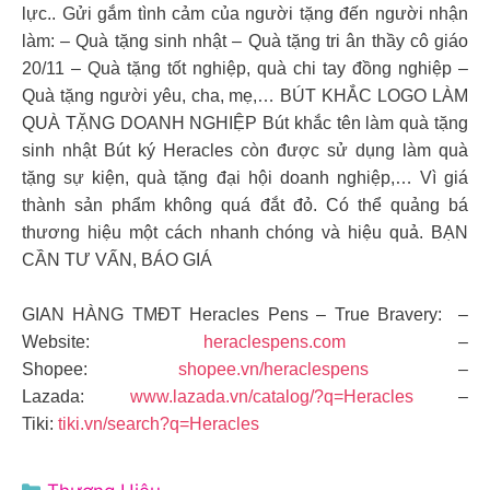
lực.. Gửi gắm tình cảm của người tặng đến người nhận
làm: – Quà tặng sinh nhật – Quà tặng tri ân thầy cô giáo
20/11 – Quà tặng tốt nghiệp, quà chi tay đồng nghiệp –
Quà tặng người yêu, cha, mẹ,… BÚT KHẮC LOGO LÀM
QUÀ TẶNG DOANH NGHIỆP Bút khắc tên làm quà tặng
sinh nhật Bút ký Heracles còn được sử dụng làm quà
tặng sự kiện, quà tặng đại hội doanh nghiệp,… Vì giá
thành sản phẩm không quá đắt đỏ. Có thể quảng bá
thương hiệu một cách nhanh chóng và hiệu quả. BẠN
CẦN TƯ VẤN, BÁO GIÁ
GIAN HÀNG TMĐT Heracles Pens – True Bravery: –
Website:
heraclespens.com
–
Shopee:
shopee.vn/heraclespens
–
Lazada:
www.lazada.vn/catalog/?q=Heracles
–
Tiki:
tiki.vn/search?q=Heracles
Danh