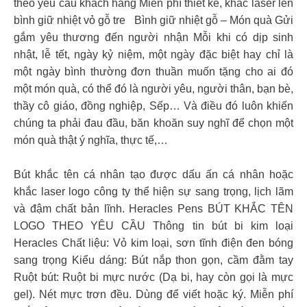
theo yêu cầu khách hàng Miễn phí thiết kế, khắc laser lên
bình giữ nhiệt vỏ gỗ tre
Bình giữ nhiệt gỗ – Món quà Gửi
gắm yêu thương đến người nhận Mỗi khi có dịp sinh
nhật, lễ tết, ngày kỷ niệm, một ngày đặc biệt hay chỉ là
một ngày bình thường đơn thuần muốn tặng cho ai đó
một món quà, có thể đó là người yêu, người thân, bạn bè,
thầy cô giáo, đồng nghiệp, Sếp… Và điều đó luôn khiến
chúng ta phải đau đầu, băn khoăn suy nghĩ để chọn một
món quà thật ý nghĩa, thực tế,…
Bút khắc tên cá nhân tạo được dấu ấn cá nhân hoặc
khắc laser logo công ty thể hiện sự sang trọng, lịch lãm
và đậm chất bản lĩnh. Heracles Pens BÚT KHẮC TÊN
LOGO THEO YÊU CẦU Thông tin bút bi kim loại
Heracles Chất liệu: Vỏ kim loại, sơn tĩnh điện đen bóng
sang trọng Kiểu dáng: Bút nắp thon gọn, cầm đằm tay
Ruột bút: Ruột bi mực nước (Dạ bi, hay còn gọi là mực
gel). Nét mực trơn đều. Dùng để viết hoặc ký. Miễn phí