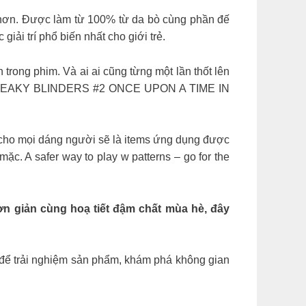
g hơn. Được làm từ 100% từ da bò cùng phần đế
ải trí phổ biến nhất cho giới trẻ.
 trong phim. Và ai ai cũng từng một lần thốt lên
: #1 PEAKY BLINDERS #2 ONCE UPON A TIME IN
 cho mọi dáng người sẽ là items ứng dụng được
c. A safer way to play w patterns – go for the
n giản cùng hoạ tiết đậm chất mùa hè, đây
để trải nghiệm sản phẩm, khám phá không gian