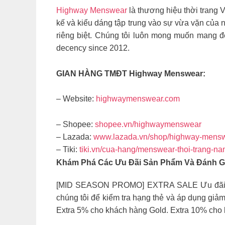
Highway Menswear
là thương hiệu thời trang V
kế và kiểu dáng tập trung vào sự vừa vặn của n
riêng biệt. Chúng tôi luôn mong muốn mang đ
decency since 2012.
GIAN HÀNG TMĐT Highway Menswear:
– Website:
highwaymenswear.com
– Shopee:
shopee.vn/highwaymenswear
– Lazada:
www.lazada.vn/shop/highway-mens
– Tiki:
tiki.vn/cua-hang/menswear-thoi-trang-n
Khám Phá Các Ưu Đãi Sản Phẩm Và Đánh Gi
[MID SEASON PROMO] EXTRA SALE Ưu đãi độc
chúng tôi để kiểm tra hạng thẻ và áp dụng giả
Extra 5% cho khách hàng Gold. Extra 10% cho 