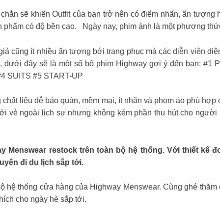
chắn sẽ khiến Outfit của bạn trở nên có điểm nhấn, ấn tượn
ản phẩm có độ bền cao.
Ngày nay, phim ảnh là một phương thức gi
iả cũng ít nhiều ấn tượng bởi trang phục mà các diễn viên diện
lo, dưới đây sẽ là một số bộ phim Highway gợi ý đến bạn
4 SUITS #5 START-UP
g chất liệu dễ bảo quản, mềm mại, ít nhăn và phom áo phù hợp
tới vẻ ngoài lịch sự nhưng không kém phần thu hút cho người mặ
Menswear restock trên toàn bộ hệ thống. Với thiết kế đơ
ến đi du lịch sắp tới.
n bộ hệ thống cửa hàng của Highway Menswear. Cùng ghé thăm 
ích cho ngày hè sắp tới.