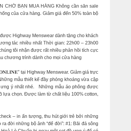
 CHỜ BẠN MUA HÀNG Không cần săn sale
thống của cửa hàng. Giảm giá đến 50% toàn bộ
 được Highway Menswear dành tặng cho khách
tương tác nhiều nhất Thời gian: 22h00 – 23h00
g tôi nhận được rất nhiều phản hồi tích cực
ầu chương trình dành cho mọi cửa hàng
 𝐎𝐍𝐋𝐈𝐍𝐄” tại Highway Menswear. Giảm giá trực
hững mẫu thiết kế đầy phóng khoáng vừa cập
 ưng ý nhất nhé.
Những mẫu áo phông được
 lựa chọn. Được làm từ chất liệu 100% cotton,
k – in ấn tượng, thu hút giới trẻ bởi những
ra đời những bộ ảnh “để đời”: #1: Bãi đá sông
ù Hoả Lò Chuẩn bị ngay một set đồ ưng ý để có