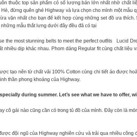
n thuộc top sản phẩm có số lượng bán lớn nhất nhờ chất li
a Hè, đừng quên ghé Highway và lựa chọn cho mình một mẫu q
ừa vặn nhất cho bạn để kết hợp cùng những set đồ ưa thích. S
 những mẫu thắt lưng dưới đây đều đã có tại
se the most stunning belts to meet the perfect outfits
Lucid Dre
ất nhiều dịp khác nhau. Phom dáng Regular fit cùng chất liệu v
 tạo nên từ chất vải 100% Cotton cùng chi tiết áo được hoàn 
tinh thần phong khoáng của Highway.
 especially during summer. Let’s see what we have to offer, w
ay cô gái nào cũng cần có trong tủ đồ của mình. Đây còn là m
ược đội ngũ của Highway nghiên cứu và trải qua nhiều công đ