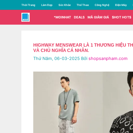
Chuyển
Thời Trang
Làm Đẹp
Sức Khỏe
Thể Thao
Công Nghệ
Điện Máy
đến
nội
*MOINHAT
DEALS
MÃ GIẢM GIÁ
$HOT HOT$
dung
HIGHWAY MENSWEAR LÀ 1 THƯƠNG HIỆU THỜ
VÀ CHỦ NGHĨA CÁ NHÂN.
Thứ Năm, 06-03-2025
Bởi
shopsanpham.com