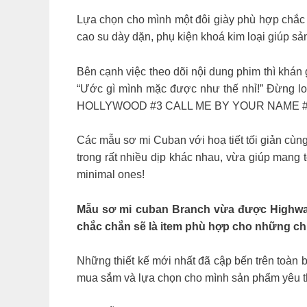
Lựa chọn cho mình một đôi giày phù hợp chắc 
cao su dày dặn, phụ kiện khoá kim loại giúp s
Bên cạnh việc theo dõi nội dung phim thì khán g
“Ước gì mình mặc được như thế nhỉ!” Đừng 
HOLLYWOOD #3 CALL ME BY YOUR NAME #
Các mẫu sơ mi Cuban với hoạ tiết tối giản cùn
trong rất nhiều dịp khác nhau, vừa giúp mang 
minimal ones!
Mẫu sơ mi cuban Branch vừa được Highway 
chắc chắn sẽ là item phù hợp cho những chuy
Những thiết kế mới nhất đã cập bến trên toà
mua sắm và lựa chọn cho mình sản phẩm yêu th