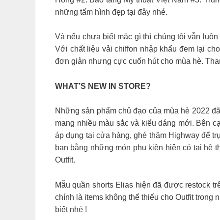
những tấm hình đẹp tại đây nhé.
Và nếu chưa biết mặc gì thì chúng tôi vẫn luôn
Với chất liệu vải chiffon nhập khẩu đem lại c
đơn giản nhưng cực cuốn hút cho mùa hè. Than
WHAT’S NEW IN STORE?
Những sản phẩm chủ đạo của mùa hè 2022 đã đầ
mang nhiều màu sắc và kiểu dáng mới. Bên cạ
áp dụng tại cửa hàng, ghé thăm Highway để tr
bạn bằng những món phụ kiện hiện có tại hệ t
Outfit.
Mẫu quần shorts Elias hiện đã được restock tr
chính là items không thể thiếu cho Outfit tron
biết nhé !