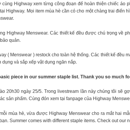
 cùng Highway xem từng công đoạn để hoàn thiện chiếc áo p
tại Highway. Mọi item mùa hè cần có cho một chàng trai điển hì
nswear.
cùng Highway Menswear. Các thiết kế đều được chú trọng về p
 bảo quản.
y ( Menswear ) restock cho toàn hệ thống. Các thiết kế đều m
n dụng và sắp xếp vật dụng ngăn nắp.
sic piece in our summer staple list. Thank you so much for
vào 20h30 ngày 25/5. Trong livestream lần này chúng tôi sẽ g
p các sản phẩm. Cùng đón xem tại fanpage của Highway Menswea
ỗi mùa hè, vừa được Highway Menswear cho ra mắt hai mẫu m
a bạn. Summer comes with different staple items. Check out our 