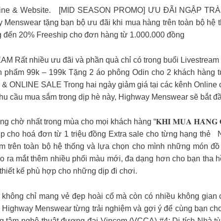
line & Website.
[MID SEASON PROMO] ƯU ĐÃI NGẬP TRÀN
 Menswear tặng bạn bộ ưu đãi khi mua hàng trên toàn bộ hệ 
g đến 20% Freeship cho đơn hàng từ 1.000.000 đồng
t nhiều ưu đãi và phần quà chỉ có trong buổi Livestream
sản phẩm 99k – 199k Tặng 2 áo phông Odin cho 2 khách hàng 
INE SALE Trong hai ngày giảm giá tại các kênh Online chún
nhu cầu mua sắm trong dịp hè này, Highway Menswear sẽ bắt đ
mong chờ nhất trong mùa cho mọi khách hàng “𝐊𝐇𝐈 𝐌𝐔𝐀 𝐇𝐀̀𝐍𝐆
ip cho hoá đơn từ 1 triệu đồng Extra sale cho từng hạng thẻ
N
m trên toàn bộ hệ thống và lựa chọn cho mình những món đồ
o ra mắt thêm nhiều phối màu mới, đa dạng hơn cho bạn tha hồ
thiết kế phù hợp cho những dịp đi chơi.
g chỉ mang vẻ đẹp hoài cổ mà còn có nhiều không gian chec
 Highway Menswear từng trải nghiệm và gợi ý để cùng bạn cho 
g tâm nghệ thuật đương đại Vincom (VCCA) #4: Di tích Nhà t