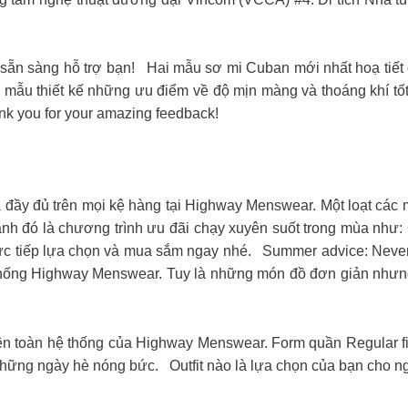
 sẵn sàng hỗ trợ bạn!
Hai mẫu sơ mi Cuban mới nhất hoạ tiết 
ho mẫu thiết kế những ưu điểm về độ mịn màng và thoáng khí tố
k you for your amazing feedback!
y đủ trên mọi kệ hàng tại Highway Menswear. Một loạt các m
nh đó là chương trình ưu đãi chạy xuyên suốt trong mùa như
ực tiếp lựa chọn và mua sắm ngay nhé.
Summer advice: Never f
hống Highway Menswear. Tuy là những món đồ đơn giản nhưng 
ên toàn hệ thống của Highway Menswear. Form quần Regular fit
g những ngày hè nóng bức.
Outfit nào là lựa chọn của bạn cho n