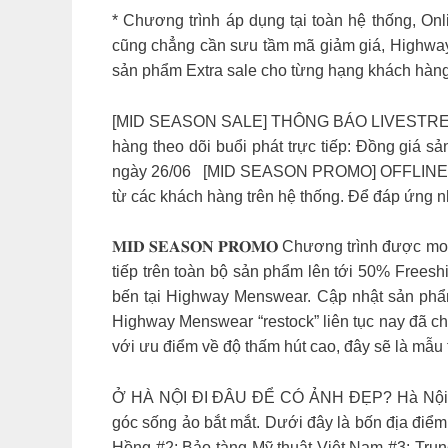
* Chương trình áp dụng tại toàn hệ thống, On
cũng chẳng cần sưu tầm mã giảm giá, Highway
sản phẩm Extra sale cho từng hạng khách hàn
[MID SEASON SALE] THÔNG BÁO LIVESTREAM Rấ
hàng theo dõi buổi phát trực tiếp: Đồng giá 
ngày 26/06
[MID SEASON PROMO] OFFLINE & ONL
từ các khách hàng trên hệ thống. Để đáp ứng 
𝐌𝐈𝐃 𝐒𝐄𝐀𝐒𝐎𝐍 𝐏𝐑𝐎𝐌𝐎 Chương trình được 
tiếp trên toàn bộ sản phẩm lên tới 50% Freesh
bến tại Highway Menswear. Cập nhật sản phẩ
Highway Menswear “restock” liên tục nay đã ch
với ưu điểm về độ thấm hút cao, đây sẽ là mẫu 
Ở HÀ NỘI ĐI ĐÂU ĐỂ CÓ ẢNH ĐẸP? Hà Nội khôn
góc sống ảo bắt mắt. Dưới đây là bốn địa điểm
Hồng #2: Bảo tàng Mỹ thuật Việt Nam #3: Trun