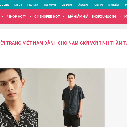
Du Lịch
Mẹ Bé
Phụ Kiện
Thú Cưng
Gia Dụng
Ăn Uống
Giải Trí
Đời Sống
M
*SHOP HOT*
0# SHOPEE HOT
MÃ GIẢM GIÁ
SHOPXUHUONG
M
I TRANG VIỆT NAM DÀNH CHO NAM GIỚI VỚI TINH THẦN T