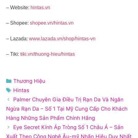
– Website:
hintas.vn
– Shopee:
shopee.vn/hintas.vn
– Lazada:
www.lazada.vn/shop/hintas-vn
– Tiki:
tiki.vn/thuong-hieu/hintas
Danh
Thương Hiệu
mục
Thẻ
Hintas
Palmer Chuyên Gia Điều Trị Rạn Da Và Ngăn
Ngừa Rạn Da – Số 1 Tại Mỹ Cung Cấp Cho Khách
Hàng Những Sản Phẩm Chính Hãng
Eye Secret Kính Áp Tròng Số 1 Châu Á – Sản
Xuất Theo Công Nghệ Âu-mỹ Nhãn Hiệu Duy Nhất