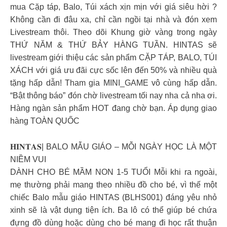
mua Cặp táp, Balo, Túi xách xịn mịn với giá siêu hời ?
Không cần đi đâu xa, chỉ cần ngồi tại nhà và đón xem
Livestream thôi. Theo dõi Khung giờ vàng trong ngày
THỨ NĂM & THỨ BẢY HÀNG TUẦN. HINTAS sẽ
livestream giới thiệu các sản phẩm CẶP TÁP, BALO, TÚI
XÁCH với giá ưu đãi cực sốc lên đến 50% và nhiều quà
tặng hấp dẫn! Tham gia MINI_GAME vô cùng hấp dẫn.
“Bật thông báo” đón chờ livestream tối nay nha cả nha ơi.
Hàng ngàn sản phẩm HOT đang chờ bạn. Áp dụng giao
hàng TOÀN QUỐC
𝐇𝐈𝐍𝐓𝐀𝐒| BALO MẪU GIÁO – MỖI NGÀY HỌC LÀ MỘT
NIỀM VUI
DÀNH CHO BÉ MẦM NON 1-5 TUỔI Mỗi khi ra ngoài,
mẹ thường phải mang theo nhiều đồ cho bé, vì thế một
chiếc Balo mẫu giáo HINTAS (BLHS001) đáng yêu nhỏ
xinh sẽ là vật dụng tiện ích. Ba lô có thể giúp bé chứa
đựng đồ dùng hoặc dùng cho bé mang đi học rất thuận