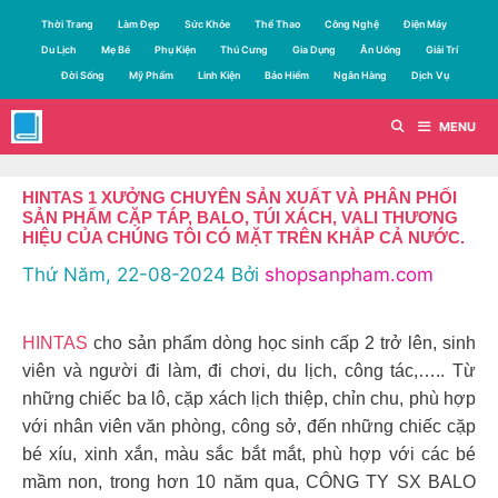
Chuyển
Thời Trang
Làm Đẹp
Sức Khỏe
Thể Thao
Công Nghệ
Điện Máy
đến
Du Lịch
Mẹ Bé
Phụ Kiện
Thú Cưng
Gia Dụng
Ăn Uống
Giải Trí
nội
Đời Sống
Mỹ Phẩm
Linh Kiện
Bảo Hiểm
Ngân Hàng
Dịch Vụ
dung
MENU
HINTAS 1 XƯỞNG CHUYÊN SẢN XUẤT VÀ PHÂN PHỐI
SẢN PHẨM CẶP TÁP, BALO, TÚI XÁCH, VALI THƯƠNG
HIỆU CỦA CHÚNG TÔI CÓ MẶT TRÊN KHẮP CẢ NƯỚC.
Thứ Năm, 22-08-2024
Bởi
shopsanpham.com
HINTAS
cho sản phẩm dòng học sinh cấp 2 trở lên, sinh
viên và người đi làm, đi chơi, du lịch, công tác,….. Từ
những chiếc ba lô, cặp xách lịch thiệp, chỉn chu, phù hợp
với nhân viên văn phòng, công sở, đến những chiếc cặp
bé xíu, xinh xắn, màu sắc bắt mắt, phù hợp với các bé
mầm non, trong hơn 10 năm qua, CÔNG TY SX BALO