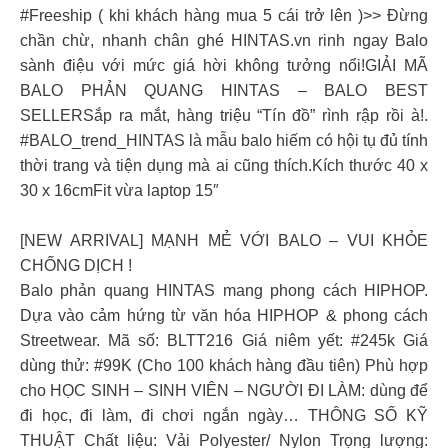
#Freeship ( khi khách hàng mua 5 cái trở lên )>> Đừng
chần chừ, nhanh chân ghé HINTAS.vn rinh ngay Balo
sành điệu với mức giá hời không tưởng nổi!GIẢI MÃ
BALO PHẢN QUANG HINTAS – BALO BEST
SELLERSắp ra mắt, hàng triệu “Tín đồ” rình rập rồi à!.
#BALO_trend_HINTAS là mẫu balo hiếm có hội tụ đủ tính
thời trang và tiện dụng mà ai cũng thích.Kích thước 40 x
30 x 16cmFit vừa laptop 15″
[NEW ARRIVAL] MẠNH MẺ VỚI BALO – VUI KHỎE
CHỐNG DỊCH !
Balo phản quang HINTAS mang phong cách HIPHOP.
Dựa vào cảm hứng từ văn hóa HIPHOP & phong cách
Streetwear. Mã số: BLTT216 Giá niêm yết: #245k Giá
dùng thử: #99K (Cho 100 khách hàng đầu tiên) Phù hợp
cho HỌC SINH – SINH VIÊN – NGƯỜI ĐI LÀM: dùng để
đi học, đi làm, đi chơi ngắn ngày… THÔNG SỐ KỸ
THUẬT Chất liệu: Vải Polyester/ Nylon Trọng lượng: