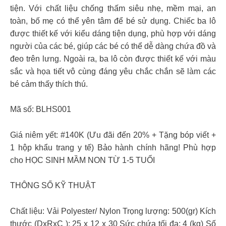
tiện. Với chất liệu chống thấm siêu nhẹ, mềm mại, an
toàn, bố mẹ có thể yên tâm để bé sử dụng. Chiếc ba lô
được thiết kế với kiểu dáng tiện dụng, phù hợp với dáng
người của các bé, giúp các bé có thể dễ dàng chứa đồ và
đeo trên lưng. Ngoài ra, ba lô còn được thiết kế với màu
sắc và họa tiết vô cùng đáng yêu chắc chắn sẽ làm các
bé cảm thấy thích thú.
Mã số: BLHS001
Giá niêm yết: #140K (Ưu đãi đến 20% + Tặng bóp viết +
1 hộp khẩu trang y tế) Bảo hành chính hãng! Phù hợp
cho HỌC SINH MẦM NON TỪ 1-5 TUỔI
THÔNG SỐ KỸ THUẬT
Chất liệu: Vải Polyester/ Nylon Trọng lượng: 500(gr) Kích
thước (DxRxC ): 25 x 12 x 30 Sức chứa tối đa: 4 (kg) Số