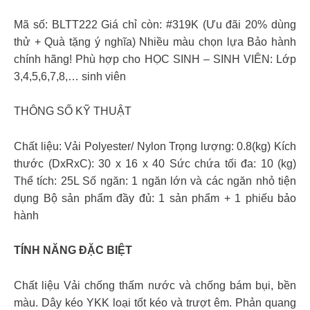
Mã số: BLTT222 Giá chỉ còn: #319K (Ưu đãi 20% dùng
thử + Quà tặng ý nghĩa) Nhiều màu chọn lựa Bảo hành
chính hãng! Phù hợp cho HỌC SINH – SINH VIÊN: Lớp
3,4,5,6,7,8,… sinh viên
THÔNG SỐ KỸ THUẬT
Chất liệu: Vải Polyester/ Nylon Trọng lượng: 0.8(kg) Kích
thước (DxRxC): 30 x 16 x 40 Sức chứa tối đa: 10 (kg)
Thể tích: 25L Số ngăn: 1 ngăn lớn và các ngăn nhỏ tiện
dụng Bộ sản phẩm đầy đủ: 1 sản phẩm + 1 phiếu bảo
hành
TÍNH NĂNG ĐẶC BIỆT
Chất liệu Vải chống thấm nước và chống bám bụi, bền
màu. Dây kéo YKK loại tốt kéo và trượt êm. Phản quang