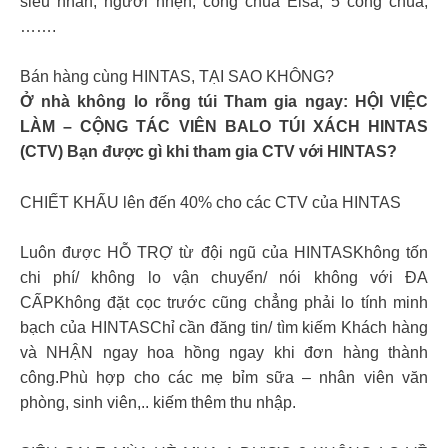
siêu nhân, người nhện, công chúa Elsa, 5 công chúa,
…….
Bán hàng cùng HINTAS, TẠI SAO KHÔNG?
Ở nhà không lo rỗng túi Tham gia ngay: HỘI VIỆC
LÀM – CỘNG TÁC VIÊN BALO TÚI XÁCH HINTAS
(CTV) Bạn được gì khi tham gia CTV với HINTAS?
CHIẾT KHẤU lên đến 40% cho các CTV của HINTAS
Luôn được HỖ TRỢ từ đội ngũ của HINTASKhông tốn
chi phí/ không lo vận chuyển/ nói không với ĐA
CẤPKhông đặt cọc trước cũng chẳng phải lo tính minh
bạch của HINTASChỉ cần đăng tin/ tìm kiếm Khách hàng
và NHẬN ngay hoa hồng ngay khi đơn hàng thành
công.Phù hợp cho các mẹ bỉm sữa – nhân viên văn
phòng, sinh viên,.. kiếm thêm thu nhập.