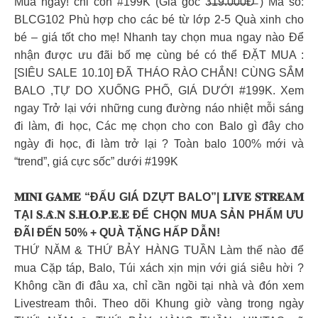
Mua ngay! chỉ còn #199K (Giá gốc 3̶̶1̶̶9̶̶.̶̶0̶̶0̶̶0̶̶Đ̶ ) Mã số:
BLCG102 Phù hợp cho các bé từ lớp 2-5 Quà xinh cho
bé – giá tốt cho mẹ! Nhanh tay chọn mua ngay nào Để
nhận được ưu đãi bố mẹ cùng bé có thể ĐẶT MUA :
[SIÊU SALE 10.10] ĐÃ THÁO RÀO CHẮN! CÙNG SẮM
BALO ,TỰ DO XUỐNG PHỐ, GIÁ DƯỚI #199K. Xem
ngay Trở lại với những cung đường náo nhiệt mỗi sáng
đi làm, đi học, Các mẹ chọn cho con Balo gì đây cho
ngày đi học, đi làm trở lại ? Toàn balo 100% mới và
“trend”, giá cực sốc” dưới #199K
𝐌𝐈𝐍𝐈 𝐆𝐀𝐌𝐄 “ĐẤU GIÁ DZỰT BALO”| 𝐋𝐈𝐕𝐄 𝐒𝐓𝐑𝐄𝐀𝐌
TẠI 𝐒.𝐀̀.𝐍 𝐒.𝐇.𝐎.𝐏.𝐄.𝐄 ĐỂ CHỌN MUA SẢN PHẨM ƯU
ĐÃI ĐẾN 50% + QUÀ TẶNG HẤP DẪN!
THỨ NĂM & THỨ BẢY HÀNG TUẦN Làm thế nào để
mua Cặp táp, Balo, Túi xách xịn mịn với giá siêu hời ?
Không cần đi đâu xa, chỉ cần ngồi tại nhà và đón xem
Livestream thôi. Theo dõi Khung giờ vàng trong ngày