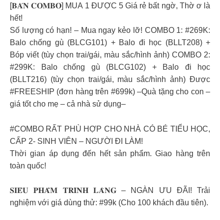
[𝐁𝐀́𝐍 𝐂𝐎𝐌𝐁𝐎] MUA 1 ĐƯỢC 5 Giá rẻ bất ngờ, Thờ ơ là
hết!
Số lượng có hạn! – Mua ngay kẻo lỡ! COMBO 1: #269K:
Balo chống gù (BLCG101) + Balo đi học (BLLT208) +
Bóp viết (tùy chọn trai/gái, màu sắc/hình ảnh) COMBO 2:
#299K: Balo chống gù (BLCG102) + Balo đi học
(BLLT216) (tùy chọn trai/gái, màu sắc/hình ảnh) Được
#FREESHIP (đơn hàng trên #699k) –Quà tặng cho con –
giá tốt cho mẹ – cả nhà sử dụng–
#COMBO RẤT PHÙ HỢP CHO NHÀ CÓ BÉ TIỂU HỌC,
CẤP 2- SINH VIÊN – NGƯỜI ĐI LÀM!
Thời gian áp dụng đến hết sản phẩm. Giao hàng trên
toàn quốc!
𝐒𝐈𝐄̂𝐔 𝐏𝐇𝐀̂̉𝐌 𝐓𝐑𝐈̀𝐍𝐇 𝐋𝐀̀𝐍𝐆 – NGÀN ƯU ĐÃI! Trải
nghiệm với giá dùng thử: #99k (Cho 100 khách đầu tiên).