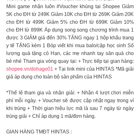
Mini game nhận luôn #Voucher khủng tại Shopee Giảm
5K cho ĐH từ 249K Giảm 10K cho ĐH từ 269K Giảm 20K
cho ĐH từ 499K Giảm 5% cho ĐH từ 699K Giảm 10%
cho ĐH từ 899K Áp dụng song song chương trình mua 1
được 3 GIẢM giá đến 30% TẶNG ngay 1 hộp khẩu trang
y tế TẶNG kèm 1 Bóp viết khi mua balo/cặp học sinh Số
lượng quà tặng có Hạn, các mẹ nhanh tay săn quà cho
bé nhé Tham gia vòng quay tại: + Trực tiếp tại gian hàng:
shopee.vn/dohago01
+ Tại link mini của HINTAS *Mã giải
giá áp dụng cho toàn bộ sản phẩm của HINTAS
*Thể lệ tham gia và nhận giải: + Nhận 4 lượt chơi miễn
phí mỗi ngày. + Voucher sẽ được cập nhật ngay trong ví
khi trúng + Thời gian hiệu lực mã là sau 7 ngày từ ngày
trúng giải + Chỉ áp dụng 1 mã/đơn hàng.
GIAN HÀNG TMĐT HINTAS :