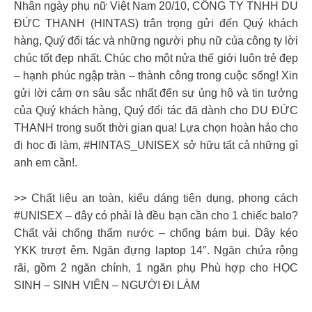
Nhân ngày phụ nữ Việt Nam 20/10, CÔNG TY TNHH DU
ĐỨC THANH (HINTAS) trân trọng gửi đến Quý khách
hàng, Quý đối tác và những người phụ nữ của công ty lời
chúc tốt đẹp nhất. Chúc cho một nửa thế giới luôn trẻ đẹp
– hạnh phúc ngập tràn – thành công trong cuộc sống! Xin
gửi lời cảm ơn sâu sắc nhất đến sự ủng hộ và tin tưởng
của Quý khách hàng, Quý đối tác đã dành cho DU ĐỨC
THANH trong suốt thời gian qua! Lựa chọn hoàn hảo cho
đi học đi làm, #HINTAS_UNISEX sở hữu tất cả những gì
anh em cần!.
>> Chất liệu an toàn, kiểu dáng tiện dụng, phong cách
#UNISEX – đây có phải là đều bạn cần cho 1 chiếc balo?
Chất vải chống thấm nước – chống bám bụi. Dây kéo
YKK trượt êm. Ngăn đựng laptop 14″. Ngăn chứa rộng
rãi, gồm 2 ngăn chính, 1 ngăn phụ Phù hợp cho HỌC
SINH – SINH VIÊN – NGƯỜI ĐI LÀM