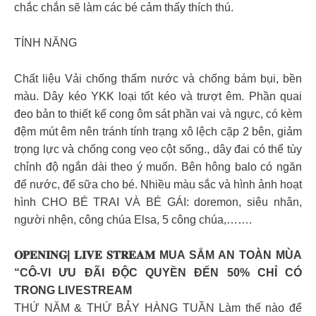
chắc chắn sẽ làm các bé cảm thấy thích thú.
TÍNH NĂNG
Chất liệu Vải chống thấm nước và chống bám bụi, bền
màu. Dây kéo YKK loại tốt kéo và trượt êm. Phần quai
đeo bản to thiết kế cong ôm sát phần vai và ngực, có kèm
đệm mút êm nên tránh tính trạng xô lệch cặp 2 bên, giảm
trọng lực và chống cong vẹo cột sống., dây đai có thể tùy
chỉnh độ ngắn dài theo ý muốn. Bên hông balo có ngăn
để nước, để sữa cho bé. Nhiều màu sắc và hình ảnh hoạt
hình CHO BÉ TRAI VÀ BÉ GÁI: doremon, siêu nhân,
người nhện, công chúa Elsa, 5 công chúa,…….
𝐎𝐏𝐄𝐍𝐈𝐍𝐆| 𝐋𝐈𝐕𝐄 𝐒𝐓𝐑𝐄𝐀𝐌 MUA SẮM AN TOÀN MÙA
“CÔ-VI ƯU ĐÃI ĐỘC QUYỀN ĐẾN 50% CHỈ CÓ
TRONG LIVESTREAM
THỨ NĂM & THỨ BẢY HÀNG TUẦN Làm thế nào để