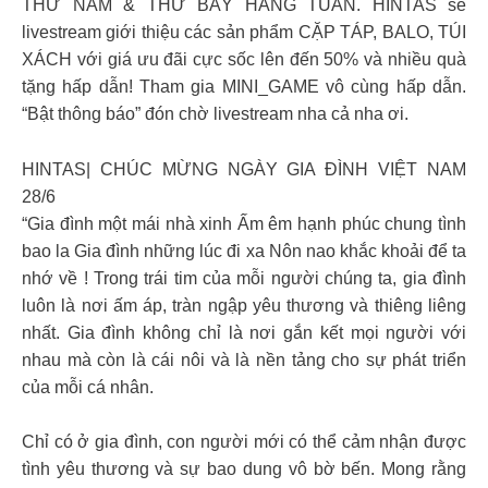
THỨ NĂM & THỨ BẢY HÀNG TUẦN. HINTAS sẽ
livestream giới thiệu các sản phẩm CẶP TÁP, BALO, TÚI
XÁCH với giá ưu đãi cực sốc lên đến 50% và nhiều quà
tặng hấp dẫn! Tham gia MINI_GAME vô cùng hấp dẫn.
“Bật thông báo” đón chờ livestream nha cả nha ơi.
HINTAS| CHÚC MỪNG NGÀY GIA ĐÌNH VIỆT NAM
28/6
“Gia đình một mái nhà xinh Ấm êm hạnh phúc chung tình
bao la Gia đình những lúc đi xa Nôn nao khắc khoải để ta
nhớ về ! Trong trái tim của mỗi người chúng ta, gia đình
luôn là nơi ấm áp, tràn ngập yêu thương và thiêng liêng
nhất. Gia đình không chỉ là nơi gắn kết mọi người với
nhau mà còn là cái nôi và là nền tảng cho sự phát triển
của mỗi cá nhân.
Chỉ có ở gia đình, con người mới có thể cảm nhận được
tình yêu thương và sự bao dung vô bờ bến. Mong rằng