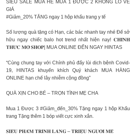
SIÊU SALE MÙA HÈ MUA 1 ĐƯỢC 2 KHÔNG LO VỀ
GIÁ
#Giảm_20% TẶNG ngay 1 hộp khẩu trang y tế
Số lượng quà tặng có Hạn, các bác nhanh tay nhé Để sở
hữu ngay chiếc balo hot trend nhất hiện nay! 𝐂𝐇𝐈́𝐍𝐇
𝐓𝐇𝐔̛́𝐂 𝐌𝐎̛̉ 𝐒𝐇𝐎𝐏| MUA ONLINE ĐẾN NGAY HINTAS
“Cùng chung tay với Chính phủ đẩy lùi dịch bệnh Covid-
19, HINTAS khuyến khích Quý khách MUA HÀNG
ONLINE hạn chế lây nhiễm cộng đồng”
QUÀ XỊN CHO BÉ – TRỌN TÌNH MẸ CHA
Mua 1 Được 3 #Giảm_đến_30% Tặng ngay 1 hộp Khẩu
trang Tặng thêm 1 bóp viết cực xinh xắn.
𝐒𝐈𝐄̂𝐔 𝐏𝐇𝐀̂̉𝐌 𝐓𝐑𝐈̀𝐍𝐇 𝐋𝐀̀𝐍𝐆 – 𝐓𝐑𝐈𝐄̣̂𝐔 𝐍𝐆𝐔̛𝐎̛̀𝐈 𝐌𝐄̂