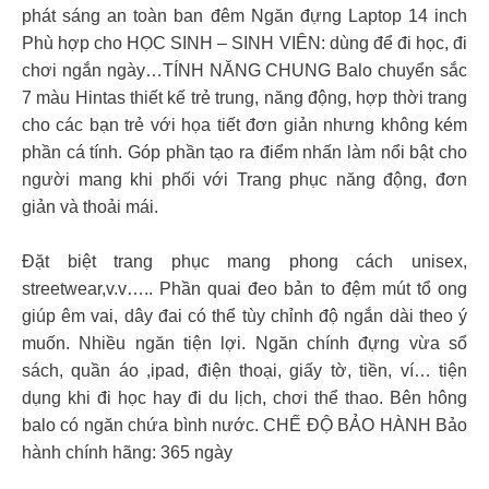
phát sáng an toàn ban đêm Ngăn đựng Laptop 14 inch
Phù hợp cho HỌC SINH – SINH VIÊN: dùng để đi học, đi
chơi ngắn ngày…TÍNH NĂNG CHUNG Balo chuyển sắc
7 màu Hintas thiết kế trẻ trung, năng động, hợp thời trang
cho các bạn trẻ với họa tiết đơn giản nhưng không kém
phần cá tính. Góp phần tạo ra điểm nhấn làm nổi bật cho
người mang khi phối với Trang phục năng động, đơn
giản và thoải mái.
Đặt biệt trang phục mang phong cách unisex,
streetwear,v.v….. Phần quai đeo bản to đệm mút tổ ong
giúp êm vai, dây đai có thể tùy chỉnh độ ngắn dài theo ý
muốn. Nhiều ngăn tiện lợi. Ngăn chính đựng vừa sổ
sách, quần áo ,ipad, điện thoại, giấy tờ, tiền, ví… tiện
dụng khi đi học hay đi du lịch, chơi thể thao. Bên hông
balo có ngăn chứa bình nước. CHẾ ĐỘ BẢO HÀNH Bảo
hành chính hãng: 365 ngày