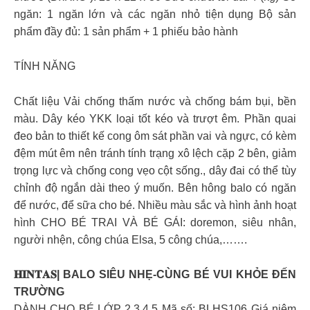
ngăn: 1 ngăn lớn và các ngăn nhỏ tiện dụng Bộ sản
phẩm đầy đủ: 1 sản phẩm + 1 phiếu bảo hành
TÍNH NĂNG
Chất liệu Vải chống thấm nước và chống bám bụi, bền
màu. Dây kéo YKK loại tốt kéo và trượt êm. Phần quai
đeo bản to thiết kế cong ôm sát phần vai và ngực, có kèm
đệm mút êm nên tránh tính trạng xô lệch cặp 2 bên, giảm
trọng lực và chống cong vẹo cột sống., dây đai có thể tùy
chỉnh độ ngắn dài theo ý muốn. Bên hông balo có ngăn
để nước, để sữa cho bé. Nhiều màu sắc và hình ảnh hoạt
hình CHO BÉ TRAI VÀ BÉ GÁI: doremon, siêu nhân,
người nhện, công chúa Elsa, 5 công chúa,…….
𝐇𝐈𝐍𝐓𝐀𝐒| BALO SIÊU NHẸ-CÙNG BÉ VUI KHỎE ĐẾN
TRƯỜNG
DÀNH CHO BÉ LỚP 2,3,4,5 Mã số: BLHS106 Giá niêm