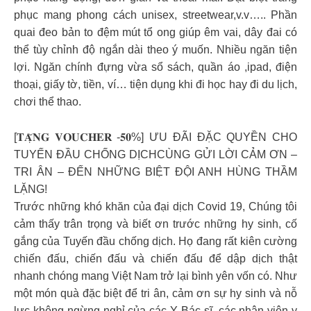
phục mang phong cách unisex, streetwear,v.v….. Phần
quai đeo bản to đệm mút tổ ong giúp êm vai, dây đai có
thể tùy chỉnh độ ngắn dài theo ý muốn. Nhiều ngăn tiện
lợi. Ngăn chính đựng vừa sổ sách, quần áo ,ipad, điện
thoại, giấy tờ, tiền, ví… tiện dụng khi đi học hay đi du lịch,
chơi thể thao.
[𝐓𝐀̣̆𝐍𝐆 𝐕𝐎𝐔𝐂𝐇𝐄𝐑 -𝟓𝟎%] ƯU ĐÃI ĐẶC QUYỀN CHO
TUYẾN ĐẦU CHỐNG DỊCHCÙNG GỬI LỜI CẢM ƠN –
TRI ÂN – ĐẾN NHỮNG BIỆT ĐỘI ANH HÙNG THẦM
LẶNG!
Trước những khó khăn của đại dịch Covid 19, Chúng tôi
cảm thấy trân trọng và biết ơn trước những hy sinh, cố
gắng của Tuyến đầu chống dịch. Họ đang rất kiên cường
chiến đấu, chiến đấu và chiến đấu để dập dịch thật
nhanh chóng mang Việt Nam trở lại bình yên vốn có. Như
một món quà đặc biệt để tri ân, cảm ơn sự hy sinh và nỗ
lực không ngừng nghỉ của các Y Bác sĩ, các nhân viên y