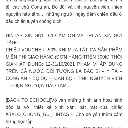
tế, các chú Công an, Bộ đội và tình nguyện viên, thiện
nguyện hảo tâm,… những người ngày đêm chiến đấu ở
đầu chiến tuyến chống dịch.
HINTAS XIN GỬI LỜI CẢM ƠN VÀ TRI ÂN XIN GỬI
TẶNG:
PHIẾU VOUCHER -50% KHI MUA TẤT CẢ SẢN PHẨM
MIỄN PHÍ GIAO HÀNG (ĐƠN HÀNG TRÊN 300K) THỜI
GIAN ÁP DỤNG: 12-31/10/2021 PHẠM VI ÁP DỤNG
TRÊN CẢ NƯỚC ĐỐI TƯỢNG LÀ BÁC SĨ – Y TÁ –
CÔNG AN – BỘ ĐỘI – CÁN BỘ – TÌNH NGUYỆN VIÊN
– THIỆN NGUYỆN HẢO TÂM,..
[BACK TO SCHOOLl]Vô vàn những hình ảnh hoạt hình
độc lạ với thiết kế xinh xắn, bắt mắt của chiếc
#BALO_CHỐNG_GÙ_HINTAS – Cho bé yêu thêm cảm
hứng học tập