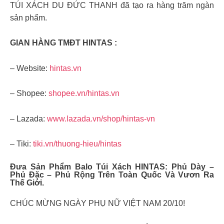
TÚI XÁCH DU ĐỨC THANH đã tạo ra hàng trăm ngàn
sản phẩm.
GIAN HÀNG TMĐT HINTAS :
– Website:
hintas.vn
– Shopee:
shopee.vn/hintas.vn
– Lazada:
www.lazada.vn/shop/hintas-vn
– Tiki:
tiki.vn/thuong-hieu/hintas
Đưa Sản Phẩm Balo Túi Xách HINTAS: Phủ Dày –
Phủ Đặc – Phủ Rộng Trên Toàn Quốc Và Vươn Ra
Thế Giới.
CHÚC MỪNG NGÀY PHỤ NỮ VIỆT NAM 20/10!