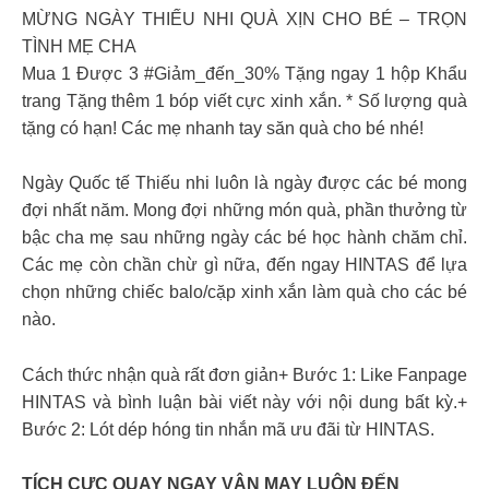
MỪNG NGÀY THIẾU NHI QUÀ XỊN CHO BÉ – TRỌN
TÌNH MẸ CHA
Mua 1 Được 3 #Giảm_đến_30% Tặng ngay 1 hộp Khẩu
trang Tặng thêm 1 bóp viết cực xinh xắn. * Số lượng quà
tặng có hạn! Các mẹ nhanh tay săn quà cho bé nhé!
Ngày Quốc tế Thiếu nhi luôn là ngày được các bé mong
đợi nhất năm. Mong đợi những món quà, phần thưởng từ
bậc cha mẹ sau những ngày các bé học hành chăm chỉ.
Các mẹ còn chần chừ gì nữa, đến ngay HINTAS để lựa
chọn những chiếc balo/cặp xinh xắn làm quà cho các bé
nào.
Cách thức nhận quà rất đơn giản+ Bước 1: Like Fanpage
HINTAS và bình luận bài viết này với nội dung bất kỳ.+
Bước 2: Lót dép hóng tin nhắn mã ưu đãi từ HINTAS.
TÍCH CỰC QUAY NGAY VẬN MAY LUÔN ĐẾN