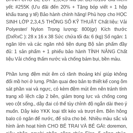
yết: #255K (Ưu đãi đến 20% + Tặng bóp viết + 1 hộp
khẩu trang y tế) Bảo hành chính hãng! Phù hợp cho HỌC
SINH LỚP 2,3,4,5 THÔNG SỐ KỸ THUẬT Chất liệu: Vải
Polyester/ Nylon Trọng lượng: 800(gr) Kích thước
(DxRxC ): 28 x 16 x 38 Sức chứa tối đa: 6 (kg) Số ngăn: 1
ngăn lớn và các ngăn nhỏ tiện dụng Bộ sản phẩm đầy
đủ: 1 sản phẩm + 1 phiếu bảo hành TÍNH NĂNG Chất
liệu Vải chống thấm nước và chống bám bụi, bền màu.
Phần lưng đệm mút êm có rãnh thoáng khí giúp không
đổi mồ hơi ở lưng. Phần quai đeo bản to thiết kế cong ôm
sát phần vai và ngực, có kèm đệm mút êm nên tránh tính
trạng xô lệch cặp 2 bên, giảm trọng lực và chống cong
vẹo cột sống., dây đai có thể tùy chỉnh độ ngắn dài theo ý
muốn. Dây kéo YKK loại tốt kéo và trượt êm. Bên hông
balo có ngăn để nước, để sữa cho bé. Nhiều màu sắc và
hình ảnh hoạt hình CHO BÉ TRAI VÀ BÉ GÁI: doremon,