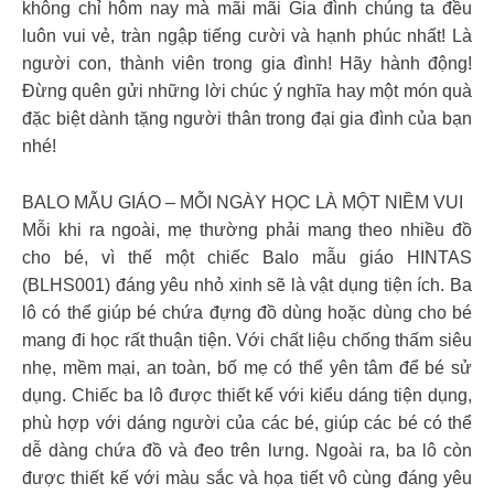
không chỉ hôm nay mà mãi mãi Gia đình chúng ta đều
luôn vui vẻ, tràn ngập tiếng cười và hạnh phúc nhất! Là
người con, thành viên trong gia đình! Hãy hành động!
Đừng quên gửi những lời chúc ý nghĩa hay một món quà
đặc biệt dành tặng người thân trong đại gia đình của bạn
nhé!
BALO MẪU GIÁO – MỖI NGÀY HỌC LÀ MỘT NIỀM VUI
Mỗi khi ra ngoài, mẹ thường phải mang theo nhiều đồ
cho bé, vì thế một chiếc Balo mẫu giáo HINTAS
(BLHS001) đáng yêu nhỏ xinh sẽ là vật dụng tiện ích. Ba
lô có thể giúp bé chứa đựng đồ dùng hoặc dùng cho bé
mang đi học rất thuận tiện. Với chất liệu chống thấm siêu
nhẹ, mềm mại, an toàn, bố mẹ có thể yên tâm để bé sử
dụng. Chiếc ba lô được thiết kế với kiểu dáng tiện dụng,
phù hợp với dáng người của các bé, giúp các bé có thể
dễ dàng chứa đồ và đeo trên lưng. Ngoài ra, ba lô còn
được thiết kế với màu sắc và họa tiết vô cùng đáng yêu