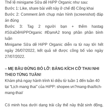
Thể lệ minigame Sữa dê HiPP Organic như sau:
Bước 1: Like, share bài viết này ở chế độ Công khai
Bước 2: Comment ảnh chụp màn hình (screenshot) đáp
án đúng
Bước 3: Tag 2 người bạn + thêm hastag
#SữaDêHiPPOrganic #ĐạmA2 trong phần phần bình
luận
Minigame Sữa dê HiPP Organic diễn ra từ nay tới hết
ngày 26/07/2022, kết quả sẽ được công bố vào ngày
27/07/2022.
– MẸ BẦU ĐỪNG BỎ LỠ: BẢNG KÍCH CỠ THAI NHI
THEO TỪNG TUẦN!
Khám phá ngay hành trình kì diệu từ tuần 1 đến tuần 40
tại “Lịch mang thai” của HiPP: shopee.vn?mang-thai/lich-
mang-thai/
Có minh họa dưới dạng trái cây thế này thật sinh động,