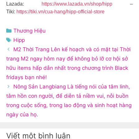
Lazada:
https://www.lazada.vn/shop/hipp
–
Tiki:
https://tiki.vn/cua-hang/hipp-official-store
Danh
Thương Hiệu
mục
Thẻ
Hipp
M2 Thời Trang Lên kế hoạch và có mặt tại Thời
trang M2 ngay hôm nay để không bỏ lỡ cơ hội sở
hữu items hấp dẫn nhất trong chương trình Black
fridays bạn nhé!
Nông Sản Langbiang Là tiếng nói của tâm linh,
tâm hồn con người, để diễn tả niềm vui, nỗi buồn
trong cuộc sống, trong lao động và sinh hoạt hàng
ngày của họ.
Viết một bình luận