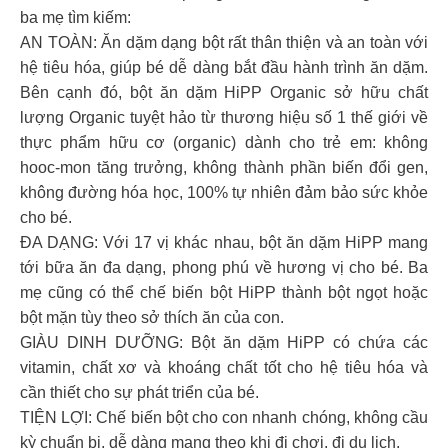
ba mẹ tìm kiếm:
AN TOÀN: Ăn dặm dạng bột rất thân thiện và an toàn với
hệ tiêu hóa, giúp bé dễ dàng bắt đầu hành trình ăn dặm.
Bên cạnh đó, bột ăn dặm HiPP Organic sở hữu chất
lượng Organic tuyệt hảo từ thương hiệu số 1 thế giới về
thực phẩm hữu cơ (organic) dành cho trẻ em: không
hooc-mon tăng trưởng, không thành phần biến đổi gen,
không đường hóa học, 100% tự nhiên đảm bảo sức khỏe
cho bé.
ĐA DẠNG: Với 17 vị khác nhau, bột ăn dặm HiPP mang
tới bữa ăn đa dạng, phong phú về hương vị cho bé. Ba
mẹ cũng có thể chế biến bột HiPP thành bột ngọt hoặc
bột mặn tùy theo sở thích ăn của con.
GIÀU DINH DƯỠNG: Bột ăn dặm HiPP có chứa các
vitamin, chất xơ và khoáng chất tốt cho hệ tiêu hóa và
cần thiết cho sự phát triển của bé.
TIỆN LỢI: Chế biến bột cho con nhanh chóng, không cầu
kỳ chuẩn bị, dễ dàng mang theo khi đi chơi, đi du lịch.