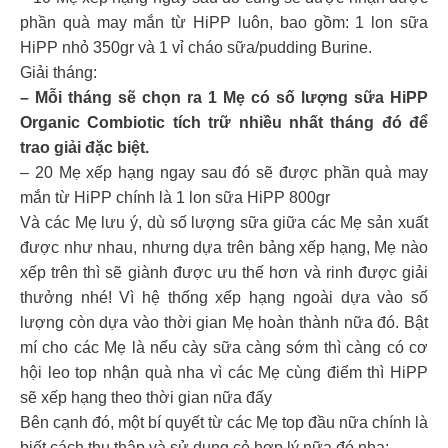
phần quà may mắn từ HiPP luôn, bao gồm: 1 lon sữa
HiPP nhỏ 350gr và 1 vỉ cháo sữa/pudding Burine.
Giải tháng:
– Mỗi tháng sẽ chọn ra 1 Mẹ có số lượng sữa HiPP
Organic Combiotic tích trữ nhiều nhất tháng đó để
trao giải đặc biệt.
– 20 Mẹ xếp hạng ngay sau đó sẽ được phần quà may
mắn từ HiPP chính là 1 lon sữa HiPP 800gr
Và các Mẹ lưu ý, dù số lượng sữa giữa các Mẹ sản xuất
được như nhau, nhưng dựa trên bảng xếp hạng, Mẹ nào
xếp trên thì sẽ giành được ưu thế hơn và rinh được giải
thưởng nhé! Vì hệ thống xếp hạng ngoài dựa vào số
lượng còn dựa vào thời gian Mẹ hoàn thành nữa đó. Bật
mí cho các Mẹ là nếu cày sữa càng sớm thì càng có cơ
hội leo top nhận quà nha vì các Mẹ cùng điểm thì HiPP
sẽ xếp hạng theo thời gian nữa đấy
Bên cạnh đó, một bí quyết từ các Mẹ top đầu nữa chính là
biết cách thu thập và sử dụng cỏ hợp lý nữa đó nha: