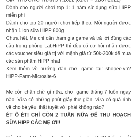
Dành cho người chơi top 1: 1 năm sử dụng sữa HiPP
miễn phí
Dành cho top 20 người chơi tiếp theo: Mỗi người được
nhận 1 lon sữa HiPP 800g
Chưa hết, Mẹ chỉ cần tham gia game và trả lời đúng các
câu trong phòng LabHiPP thì đều có cơ hội nhận được
các voucher siêu giá trị với mệnh giá từ 50k-200k để mua
các sản phẩm HiPP nha!
Xem thêm về hướng dẫn chơi game tại: shopee.vn?
HiPP-Farm-Microsite-6
Mẹ còn chần chừ gì nữa, chơi game tháng 7 luôn ngay
nào! Vừa có những phút giây thư giãn, vừa có quà rinh
về cho bé yêu, thật tuyệt vời phải không nào?
ÉT Ô ÉT! CHỈ CÒN 2 TUẦN NỮA ĐỂ THU HOẠCH
SỮA HIPP CÁC MẸ ƠI!!