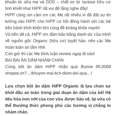
khuẩn từ sữa mẹ và GOS – chất xơ từ lactose hữu cơ
tinh khiết nha! HiPP rất vui để lắng nghe đấy!
HiPP cũng xin cảm ơn các Mẹ rất nhiều vì đã đặt sự tin
tưởng vào HiPP, cho HiPP cơ hội đồng hành với các bé
trên hành trình khôn lớn cùng đề kháng khỏe mạnh!
Và trên tất cả, HiPP xin đảm bảo bằng danh dự của mình
về nguồn gốc Organic (hữu cơ) tuyệt hảo, nên các Mẹ
hoàn toàn an tâm nhé.
Còn giờ thì các Mẹ bình luận review ngay đi nào!
BAI BAI ĂN DẶM NHÀM CHÁN
Cùng bột ăn dặm HiPP nhận quà Burine 95.000đ
shopee.vn?…/khuyen-mai-tich-diem-doi-qua…/
Lựa chọn bột ăn dặm HiPP Organic là lựa chọn sự
khởi đầu an toàn trong giai đoạn ăn dặm của bé! Hệ
tiêu hóa non nớt của con vừa được bảo vệ, lại vừa có
thể thưởng thức phong phú các hương vị chẳng lo
nhàm chán.