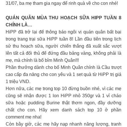
31/07, ba mẹ tham gia ngay để rinh quà về cho con nhé!
QUÁN QUÂN MÙA THU HOẠCH SỮA HIPP TUẦN 8
CHÍNH LÀ…
HiPP đã trở lại để thông báo ngôi vị quán quân bất bại
trong trang trại sữa HiPP tuần 8! Lần đầu tiên trong lịch
sử thu hoạch sữa, người chiến thắng đã xuất sắc vượt
lên tất cả đối thủ để đứng đầu bảng vàng, không phải là
mẹ, mà chính là bố bỉm Minh Quân!!!
Phần thưởng dành cho bố Minh Quân chính là Cầu trượt
cao cấp đa năng cho con yêu và 1 set quà từ HiPP trị giá
1 triệu VND.
Hơn nữa, các mẹ trong top 10 đừng buồn nhé, vì các mẹ
cũng sẽ nhận được 1 lon HiPP nhỏ 350gr và 1 vỉ cháo
sữa hoặc pudding Burine thật thơm ngon, đầy dưỡng
chất cho con. Hãy xem danh sách top 10 ở phần
comment mẹ nha!
Còn bây giờ, các mẹ hãy nạp nhanh năng lượng, tranh