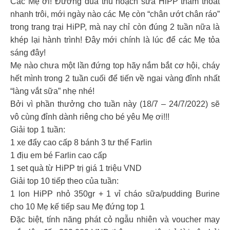
Các Mẹ ơi! Đường đua thu hoạch sữa HiPP thấm thoắt
nhanh trôi, mới ngày nào các Mẹ còn “chân ướt chân ráo”
trong trang trại HiPP, mà nay chỉ còn đúng 2 tuần nữa là
khép lại hành trình! Đây mới chính là lúc để các Mẹ tỏa
sáng đây!
Mẹ nào chưa một lần đứng top hãy nắm bắt cơ hội, cháy
hết mình trong 2 tuần cuối để tiến về ngai vàng đỉnh nhất
“làng vắt sữa” nhẹ nhé!
Bởi vì phần thưởng cho tuần này (18/7 – 24/7/2022) sẽ
vô cùng đỉnh dành riêng cho bé yêu Mẹ ơi!!!
Giải top 1 tuần:
1 xe đẩy cao cấp 8 bánh 3 tư thế Farlin
1 địu em bé Farlin cao cấp
1 set quà từ HiPP trị giá 1 triệu VND
Giải top 10 tiếp theo của tuần:
1 lon HiPP nhỏ 350gr + 1 vỉ cháo sữa/pudding Burine
cho 10 Mẹ kế tiếp sau Mẹ đứng top 1
Đặc biệt, tính năng phát cỏ ngẫu nhiên và voucher may