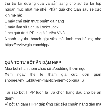
thủ trở lại đường đua và sẵn sàng cho sự trở lại top
ngoạn mục nhất mẹ nhé! Phần quà cho tuần sau sẽ cực
xịn mẹ nè:
1 máy chế biến thực phẩm đa năng
1 máy làm sữa chua Lock&Lock
1 set quà từ HiPP trị giá 1 triệu VND
Nhanh tay thu hoạch giọt sữa mát lành cho bé mẹ nhe
https://reviewgia.com/hipp/
–
QUÀ TO TỪ BỘT ĂN DẶM HiPP
Mua bột nhận thêm cháo sữa/pudding thơm ngon!
Xem ngay thể lệ tham gia cực đơn giản
shopee.vn?…/khuyen-mai-tich-diem-doi-qua…/
Tại sao bột HiPP luôn là lựa chọn hàng đầu cho bé ăn
dặm?
Vì bột ăn dặm HiPP đáp ứng các tiêu chuẩn hàng đầu mà