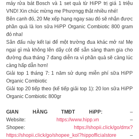
máy rửa bát Bosch và 1 set quà từ HiPP trị giá 1 triệu
VND! Xin chúc mừng mẹ Phượngg thật nhiều nhé!
Bên cạnh đó, 20 Mẹ xếp hạng ngay sau đó sẽ nhận được
phần quà là lon sữa HiPP Organic Combiotic 800 gram
đó nha!
Sân đấu này kết lại để một trường đua khác mở ra! Mẹ
ngại gì mà không lên dây cót để sẵn sàng tham gia cho
đường đua tháng 7 đang diễn ra vì phần quà sẽ càng lúc
càng hấp dẫn hơn!
Giải top 1 tháng 7: 1 năm sử dụng miễn phí sữa HiPP
Organic Combiotic
Giải top 20 tiếp theo (kế tiếp giải top 1): 20 lon sữa HiPP
Organic Combiotic 800gr
GIAN HÀNG TMĐT HiPP:
–
Website:
https://www.hipp.vn
–
Shopee:
https://shopii.click/go/dmx?
https://shopii.click/go/shopee_kol?hippofficialstore
–