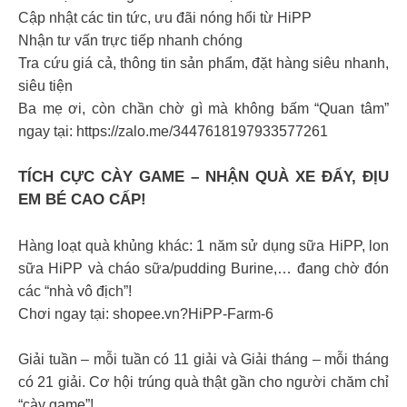
Cập nhật các tin tức, ưu đãi nóng hổi từ HiPP
Nhận tư vấn trực tiếp nhanh chóng
Tra cứu giá cả, thông tin sản phẩm, đặt hàng siêu nhanh,
siêu tiện
Ba mẹ ơi, còn chần chờ gì mà không bấm “Quan tâm”
ngay tại: https://zalo.me/3447618197933577261
TÍCH CỰC CÀY GAME – NHẬN QUÀ XE ĐẨY, ĐỊU
EM BÉ CAO CẤP!
Hàng loạt quà khủng khác: 1 năm sử dụng sữa HiPP, lon
sữa HiPP và cháo sữa/pudding Burine,… đang chờ đón
các “nhà vô địch”!
Chơi ngay tại: shopee.vn?HiPP-Farm-6
Giải tuần – mỗi tuần có 11 giải và Giải tháng – mỗi tháng
có 21 giải. Cơ hội trúng quà thật gần cho người chăm chỉ
“cày game”!