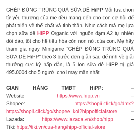
GHÉP ĐÚNG TRÚNG QUÀ SỮA DÊ
HiPP
Mỗi lựa chọn
từ yêu thương của mẹ đều mang đến cho con cơ hội để
phát triển về thể chất và tinh thần. Như cách mà mẹ lựa
chọn sữa dê
HiPP
Organic với nguồn đạm A2 tự nhiên
dồi dào, tốt cho hệ tiêu hóa còn non nớt của con. Mẹ hãy
tham gia ngay Minigame “GHÉP ĐÚNG TRÚNG QUÀ
SỮA DÊ HiPP” theo 3 bước đơn giản sau để rinh về giải
thưởng cực kỳ hấp dẫn, là 5 lon sữa dê HiPP trị giá
495.000đ cho 5 người chơi may mắn nhất.
GIAN HÀNG TMĐT HiPP:
–
Website:
https://www.hipp.vn
–
Shopee:
https://shopii.click/go/dmx?
https://shopii.click/go/shopee_kol?hippofficialstore
–
Lazada:
https://www.lazada.vn/shop/hipp
–
Tiki:
https://tiki.vn/cua-hang/hipp-official-store