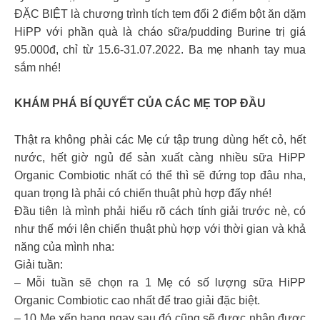
ĐẶC BIỆT là chương trình tích tem đổi 2 điểm bột ăn dặm
HiPP với phần quà là cháo sữa/pudding Burine trị giá
95.000đ, chỉ từ 15.6-31.07.2022. Ba mẹ nhanh tay mua
sắm nhé!
KHÁM PHÁ BÍ QUYẾT CỦA CÁC MẸ TOP ĐẦU
Thật ra không phải các Mẹ cứ tập trung dùng hết cỏ, hết
nước, hết giờ ngủ để sản xuất càng nhiều sữa HiPP
Organic Combiotic nhất có thể thì sẽ đứng top đâu nha,
quan trọng là phải có chiến thuật phù hợp đấy nhé!
Đầu tiên là mình phải hiểu rõ cách tính giải trước nè, có
như thế mới lên chiến thuật phù hợp với thời gian và khả
năng của mình nha:
Giải tuần:
– Mỗi tuần sẽ chọn ra 1 Mẹ có số lượng sữa HiPP
Organic Combiotic cao nhất để trao giải đặc biệt.
– 10 Mẹ xếp hạng ngay sau đó cũng sẽ được nhận được