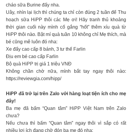
cháo sữa Burine đấy nha.
Uây, nhìn lại lịch thì chúng ta chỉ còn đúng 2 tuần để Thu
hoạch sữa HiPP thôi các Mẹ ơi! Hãy tranh thủ khoảng
thời gian cuối này mình cố gắng “hốt” thêm xíu quà từ
HiPP thôi nào. Bật mí quà tuần 10 không chỉ Mẹ thích, mà
bé cũng mê luôn đó nha:
Xe đẩy cao cấp 8 bánh, 3 tư thế Farlin
Địu em bé cao cấp Farlin
Bộ quà HiPP trị giá 1 triệu VNĐ
Không chần chờ nữa, mình bắt tay ngay thôi nào:
https://reviewgia.com/hipp/
HiPP đã trở lại trên Zalo với hàng loạt tiện ích cho mẹ
đây!
Ba mẹ đã bấm “Quan tâm” HiPP Việt Nam trên Zalo
chưa?
Nếu chưa thì bấm “Quan tâm” ngay thôi vì sắp có rất
nhiều lợi ích đang chờ đón ba mẹ đó nha: