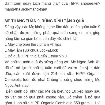
Bấm xem ngay Lịch mang thai” của HiPP: shopee.vn?
mang-thai/lich-mang-thai/
MẸ THẮNG TUẦN 9, RỦNG RỈNH TẬN 3 QUÀ
Đúng vậy, các Mẹ không nghe lầm đâu, quán quân tuần 9
sẽ nhận được những phần quà siêu sang-xịn-mịn, giúp
nâng tầm cả gian bếp luôn đấy. Đó chính là:
1 Máy chế biến thực phẩm Philips
1 Máy làm sữa chua Lock&Lock
1 Bộ quà HiPP trị giá đến 1 triệu VNĐ
Và những món quà ấy xứng đáng với Mẹ Ngọc Ánh khi
đã rất nỗ lực ở những tuần cuối để vươn lên vị trị dẫn
đầu, sản xuất được tận 214 lon sữa HiPP Organic
Combiotic luôn đó nha! Chúng ta cùng chúc mừng Mẹ
Ngọc Ánh nào!
️ Bên cạnh đó, như các Mẹ đã biết, top 10 xếp ngay sau
đó vẫn sẽ có quà phải không nào. Đó chính là bộ quà
gồm 1 lon sữa HiPP Organic Combiotic 350 gram + 1 vỉ