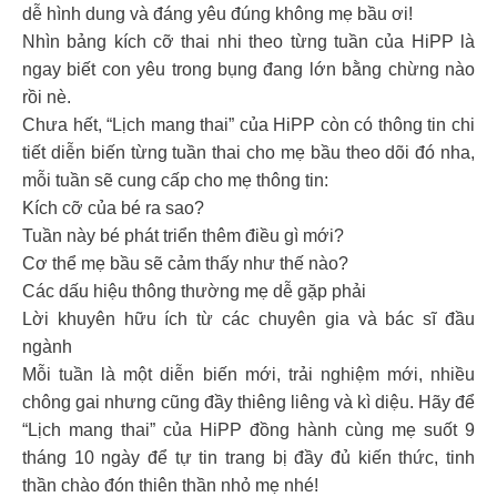
dễ hình dung và đáng yêu đúng không mẹ bầu ơi!
Nhìn bảng kích cỡ thai nhi theo từng tuần của HiPP là
ngay biết con yêu trong bụng đang lớn bằng chừng nào
rồi nè.
Chưa hết, “Lịch mang thai” của HiPP còn có thông tin chi
tiết diễn biến từng tuần thai cho mẹ bầu theo dõi đó nha,
mỗi tuần sẽ cung cấp cho mẹ thông tin:
Kích cỡ của bé ra sao?
Tuần này bé phát triển thêm điều gì mới?
Cơ thể mẹ bầu sẽ cảm thấy như thế nào?
Các dấu hiệu thông thường mẹ dễ gặp phải
Lời khuyên hữu ích từ các chuyên gia và bác sĩ đầu
ngành
Mỗi tuần là một diễn biến mới, trải nghiệm mới, nhiều
chông gai nhưng cũng đầy thiêng liêng và kì diệu. Hãy để
“Lịch mang thai” của HiPP đồng hành cùng mẹ suốt 9
tháng 10 ngày để tự tin trang bị đầy đủ kiến thức, tinh
thần chào đón thiên thần nhỏ mẹ nhé!