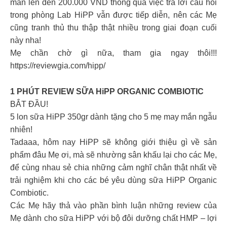
mắn lên đến 200.000 VND thông qua việc trả lời câu hỏi
trong phòng Lab HiPP vẫn được tiếp diễn, nên các Mẹ
cũng tranh thủ thu thập thật nhiều trong giai đoạn cuối
này nha!
Mẹ chần chờ gì nữa, tham gia ngay thôi!!!
https://reviewgia.com/hipp/
1 PHÚT REVIEW SỮA HiPP ORGANIC COMBIOTIC
BẮT ĐẦU!
5 lon sữa HiPP 350gr dành tặng cho 5 mẹ may mắn ngẫu
nhiên!
Tadaaa, hôm nay HiPP sẽ không giới thiệu gì về sản
phẩm đâu Mẹ ơi, mà sẽ nhường sân khấu lại cho các Mẹ,
để cùng nhau sẻ chia những cảm nghĩ chân thật nhất về
trải nghiệm khi cho các bé yêu dùng sữa HiPP Organic
Combiotic.
Các Mẹ hãy thả vào phần bình luận những review của
Mẹ dành cho sữa HiPP với bộ đôi dưỡng chất HMP – lợi