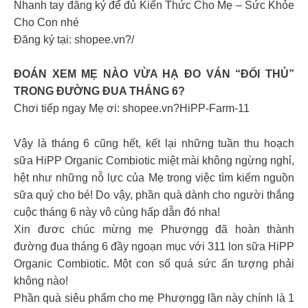
Nhanh tay đăng ký để đủ Kiến Thức Cho Mẹ – Sức Khỏe
Cho Con nhé
Đăng ký tại: shopee.vn?/
ĐOÁN XEM MẸ NÀO VỪA HẠ ĐO VÁN “ĐỐI THỦ”
TRONG ĐƯỜNG ĐUA THÁNG 6?
Chơi tiếp ngay Mẹ ơi: shopee.vn?HiPP-Farm-11
Vậy là tháng 6 cũng hết, kết lại những tuần thu hoạch
sữa HiPP Organic Combiotic miệt mài không ngừng nghỉ,
hệt như những nỗ lực của Mẹ trong việc tìm kiếm nguồn
sữa quý cho bé! Do vậy, phần quà dành cho người thắng
cuộc tháng 6 này vô cùng hấp dẫn đó nha!
Xin đươc chúc mừng mẹ Phượngg đã hoàn thành
đường đua tháng 6 đầy ngoạn mục với 311 lon sữa HiPP
Organic Combiotic. Một con số quá sức ấn tượng phải
không nào!
Phần quà siêu phẩm cho mẹ Phượngg lần này chính là 1