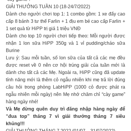
GIẢI THƯỞNG TUẦN 10 (18-24/7/2022)
Dành cho người chơi top 1: 1 combo gồm: 1 xe đẩy cao
cấp 8 bánh 3 tư thế Farlin + 1 địu em bé cao cấp Farlin +
1 set quà từ HiPP trị giá 1 triệu VNĐ
Dành cho top 10 người chơi tiếp theo: Mỗi người được
nhận 1 lon sữa HiPP 350g và 1 vỉ pudding/cháo sữa
Burine
Lưu ý: Sau mỗi tuần, số lon sữa của tất cả các mẹ đều
được reset về 0 nên cơ hội trúng giải của tuần mới là
dành cho tất cả các Mẹ. Ngoài ra, HiPP cũng đã update
tính năng mới là thêm cỏ ngẫu nhiên khi mẹ trả lời đúng
câu hỏi trong phòng LabHiPP (1000 cỏ được phát ra
ngẫu nhiên mỗi ngày) nên Mẹ nhớ chăm chỉ “cày game”
hàng ngày nhé!
Và Mẹ đừng quên duy trì đăng nhập hàng ngày để
“đua top” tháng 7 vì giải thưởng tháng 7 siêu
khủng!!!
GIẢI THƯỞNG THÁNG 7.2022 (01/07 – 31/07/2022)