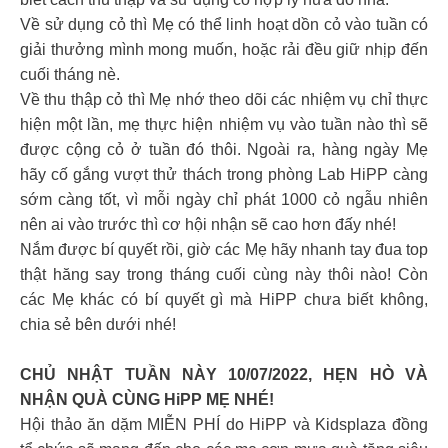
Về sử dụng cỏ thì Mẹ có thể linh hoạt dồn cỏ vào tuần có
giải thưởng mình mong muốn, hoặc rải đều giữ nhịp đến
cuối tháng nè.
Về thu thập cỏ thì Mẹ nhớ theo dõi các nhiệm vụ chỉ thực
hiện một lần, mẹ thực hiện nhiệm vụ vào tuần nào thì sẽ
được cộng cỏ ở tuần đó thôi. Ngoài ra, hàng ngày Mẹ
hãy cố gắng vượt thử thách trong phòng Lab HiPP càng
sớm càng tốt, vì mỗi ngày chỉ phát 1000 cỏ ngẫu nhiên
nên ai vào trước thì cơ hội nhận sẽ cao hơn đấy nhé!
Nắm được bí quyết rồi, giờ các Mẹ hãy nhanh tay đua top
thật hăng say trong tháng cuối cùng này thôi nào! Còn
các Mẹ khác có bí quyết gì mà HiPP chưa biết không,
chia sẻ bên dưới nhé!
CHỦ NHẬT TUẦN NÀY 10/07/2022, HẸN HÒ VÀ
NHẬN QUÀ CÙNG HiPP MẸ NHÉ!
Hội thảo ăn dặm MIỄN PHÍ do HiPP và Kidsplaza đồng