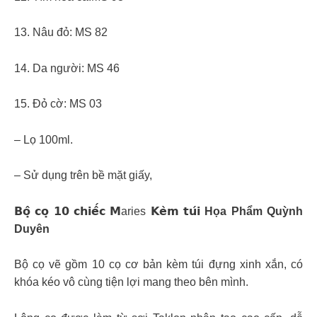
13. Nâu đỏ: MS 82
14. Da người: MS 46
15. Đỏ cờ: MS 03
– Lọ 100ml.
– Sử dụng trên bề mặt giấy,
𝗕𝗼̣̂ 𝗰𝗼̣ 𝟭𝟬 𝗰𝗵𝗶𝗲̂́𝗰 𝗠aries 𝗞𝗲̀𝗺 𝘁𝘂́𝗶
Họa Phẩm Quỳnh
Duyên
Bộ cọ vẽ gồm 10 cọ cơ bản kèm túi đựng xinh xắn, có
khóa kéo vô cùng tiện lợi mang theo bên mình.