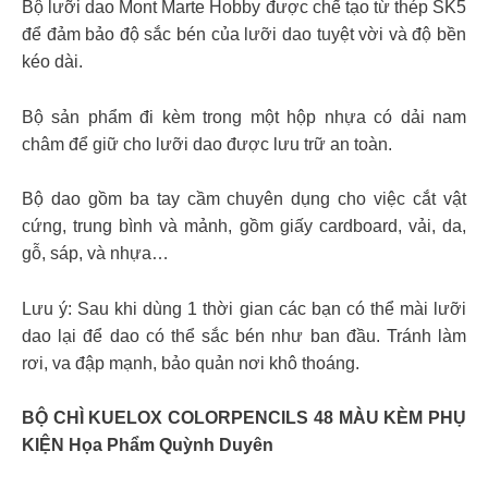
Bộ lưỡi dao Mont Marte Hobby được chế tạo từ thép SK5
để đảm bảo độ sắc bén của lưỡi dao tuyệt vời và độ bền
kéo dài.
Bộ sản phẩm đi kèm trong một hộp nhựa có dải nam
châm để giữ cho lưỡi dao được lưu trữ an toàn.
Bộ dao gồm ba tay cầm chuyên dụng cho việc cắt vật
cứng, trung bình và mảnh, gồm giấy cardboard, vải, da,
gỗ, sáp, và nhựa…
Lưu ý: Sau khi dùng 1 thời gian các bạn có thể mài lưỡi
dao lại để dao có thể sắc bén như ban đầu. Tránh làm
rơi, va đập mạnh, bảo quản nơi khô thoáng.
BỘ CHÌ KUELOX COLORPENCILS 48 MÀU KÈM PHỤ
KIỆN Họa Phẩm Quỳnh Duyên