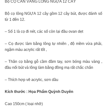
Bộ CỌ CÁN VÀNG LÔNG NGỰA 12 CÂY
Bộ cọ lông NGỰA 12 cây gồm 12 cây bút, được đánh số
từ 1 đên 12.
– Số 1 là cọ đi nét, các số còn lại đầu ovan dẹt
– Cọ được làm bằng lông tự nhiên , độ mềm vừa phải,
ngậm màu acrylic rất tốt ,
– Thân cọ bằng gỗ cầm đầm tay, sơn bóng màu vàng ,
đầu nối bút và lông làm bằng đồng mạ rất chắc chắn
– Thích hợp vẽ acrylic, sơn dầu
Kích thước : Họa Phẩm Quỳnh Duyên
Cao 150cm ( loại nhỡ)