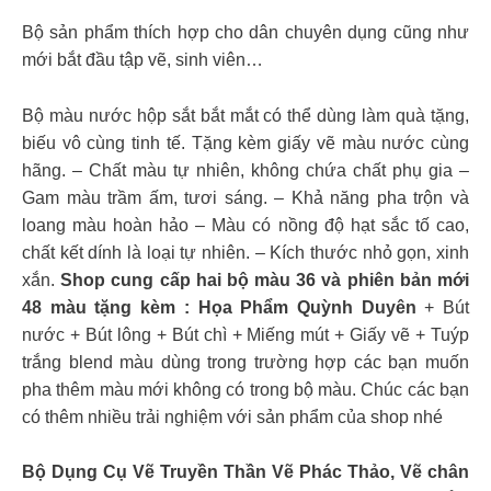
Bộ sản phẩm thích hợp cho dân chuyên dụng cũng như
mới bắt đầu tập vẽ, sinh viên…
Bộ màu nước hộp sắt bắt mắt có thể dùng làm quà tặng,
biếu vô cùng tinh tế. Tặng kèm giấy vẽ màu nước cùng
hãng. – Chất màu tự nhiên, không chứa chất phụ gia –
Gam màu trầm ấm, tươi sáng. – Khả năng pha trộn và
loang màu hoàn hảo – Màu có nồng độ hạt sắc tố cao,
chất kết dính là loại tự nhiên. – Kích thước nhỏ gọn, xinh
xắn.
Shop cung cấp hai bộ màu 36 và phiên bản mới
48 màu tặng kèm : Họa Phẩm Quỳnh Duyên
+ Bút
nước + Bút lông + Bút chì + Miếng mút + Giấy vẽ + Tuýp
trắng blend màu dùng trong trường hợp các bạn muốn
pha thêm màu mới không có trong bộ màu. Chúc các bạn
có thêm nhiều trải nghiệm với sản phẩm của shop nhé
Bộ Dụng Cụ Vẽ Truyền Thần Vẽ Phác Thảo, Vẽ chân