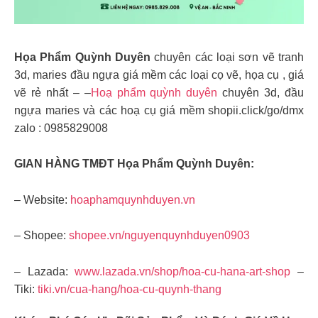
Họa Phẩm Quỳnh Duyên
chuyên các loại sơn vẽ tranh
3d, maries đầu ngựa giá mềm các loại cọ vẽ, họa cụ , giá
vẽ rẻ nhất – –
Hoạ phẩm quỳnh duyên
chuyên 3d, đầu
ngựa maries và các hoạ cụ giá mềm shopii.click/go/dmx
zalo : 0985829008
GIAN HÀNG TMĐT Họa Phẩm Quỳnh Duyên:
– Website:
hoaphamquynhduyen.vn
– Shopee:
shopee.vn/nguyenquynhduyen0903
– Lazada:
www.lazada.vn/shop/hoa-cu-hana-art-shop
–
Tiki:
tiki.vn/cua-hang/hoa-cu-quynh-thang