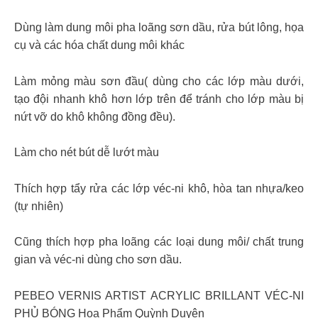
Dùng làm dung môi pha loãng sơn dầu, rửa bút lông, họa
cụ và các hóa chất dung môi khác
Làm mỏng màu sơn đầu( dùng cho các lớp màu dưới,
tạo đội nhanh khô hơn lớp trên để tránh cho lớp màu bị
nứt vỡ do khô không đồng đều).
Làm cho nét bút dễ lướt màu
Thích hợp tẩy rửa các lớp véc-ni khô, hòa tan nhựa/keo
(tự nhiên)
Cũng thích hợp pha loãng các loại dung môi/ chất trung
gian và véc-ni dùng cho sơn dầu.
PEBEO VERNIS ARTIST ACRYLIC BRILLANT VÉC-NI
PHỦ BÓNG Họa Phẩm Quỳnh Duyên