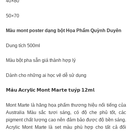
40×80
50×70
Màu mont poster dạng bột Họa Phẩm Quỳnh Duyên
Dung tích 500ml
Màu bột pha sẵn giá thành hợp lý
Dành cho những ai học vẽ dễ sử dụng
𝗠𝗮̀𝘂 𝗔𝗰𝗿𝘆𝗹𝗶𝗰 𝗠𝗼𝗻𝘁 𝗠𝗮𝗿𝘁𝗲 𝘁𝘂𝘆́𝗽 𝟭𝟮𝗺𝗹
Mont Marte là hãng họa phẩm thương hiệu nổi tiếng của
Australia Màu sắc tươi sáng, có độ che phủ tốt, các
pigment chất lượng cao nên đảm bảo được độ bền sáng.
Acrylic Mont Marte là set màu phù hợp cho tất cả đối