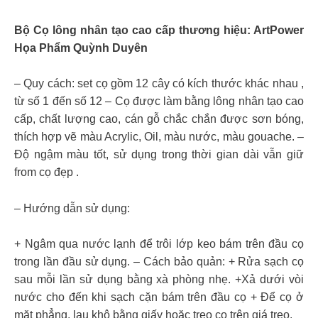
Bộ Cọ lông nhân tạo cao cấp thương hiệu: ArtPower
Họa Phẩm Quỳnh Duyên
– Quy cách: set cọ gồm 12 cây có kích thước khác nhau ,
từ số 1 đến số 12 – Cọ được làm bằng lông nhân tạo cao
cấp, chất lượng cao, cán gỗ chắc chắn được sơn bóng,
thích hợp vẽ màu Acrylic, Oil, màu nước, màu gouache. –
Độ ngậm màu tốt, sử dụng trong thời gian dài vẫn giữ
from cọ đẹp .
– Hướng dẫn sử dụng:
+ Ngâm qua nước lạnh để trôi lớp keo bám trên đầu cọ
trong lần đầu sử dụng. – Cách bảo quản: + Rửa sạch cọ
sau mỗi lần sử dụng bằng xà phòng nhẹ. +Xả dưới vòi
nước cho đến khi sạch cặn bám trên đầu cọ + Để cọ ở
mặt phẳng, lau khô bằng giấy hoặc treo cọ trên giá treo.