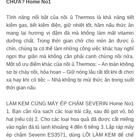
CHƯA? Home No1
Tính năng nổi bật của nồi ủ Thermos là khả năng tiết
kiệm gas, tiết kiệm điện, giữ nhiệt tốt, hầm nấu thức ăn
mang lại hương vị đậm đà mà không làm mất vitamin
dưỡng chất. Trong thời gian chờ cho món ăn được ủ
chín, chúng ta có thể làm những công việc khác hay nghỉ
ngơi thư giãn mà không cần phải canh chừng nồi nữa.
Một số ưu điểm khác của nồi ủ Thermos: – An toàn không
sợ bị cháy nồi, hỏa hoạn – Giữ nóng lâu rất tốt khi đi chơi
xa hay khi có tiệc – Nhà không bị mùi thức ăn trong suốt
thời gian nấu
LÀM KEM CÙNG MÁY ÉP CHẬM SEVERIN Home No1
1. Bạn cần rửa sạch các loại trái cây, sau đó gọt vỏ, bỏ
hạt (nếu có) 2. Cho các loại hoa quả đã được cắt miếng
vào ngăn đá tủ lạnh khoảng 4 đến 6 tiếng 3. Lắp ráp máy
ép chậm Severin ES3571, dùng LÕI LÀM KEM để chế