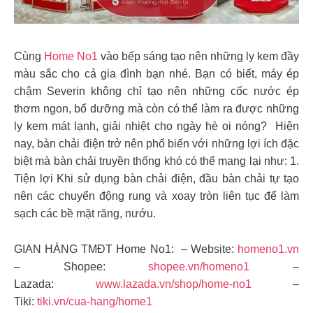
Cùng
Home No1
vào bếp sáng tạo nên những ly kem đầy
màu sắc cho cả gia đình bạn nhé. Bạn có biết, máy ép
chậm Severin không chỉ tạo nên những cốc nước ép
thơm ngon, bổ dưỡng mà còn có thể làm ra được những
ly kem mát lạnh, giải nhiệt cho ngày hè oi nóng? Hiện
nay, bàn chải điện trở nên phổ biến với những lợi ích đặc
biệt mà bàn chải truyền thống khó có thể mang lại như: 1.
Tiện lợi Khi sử dụng bàn chải điện, đầu bàn chải tự tạo
nên các chuyển động rung và xoay tròn liên tục để làm
sạch các bề mặt răng, nướu.
GIAN HÀNG TMĐT Home No1: – Website:
homeno1.vn
– Shopee:
shopee.vn/homeno1
–
Lazada:
www.lazada.vn/shop/home-no1
–
Tiki:
tiki.vn/cua-hang/home1