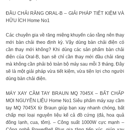
ĐẦU CHẢI RĂNG ORAL-B – GIẢI PHÁP TIẾT KIỆM VÀ
HỮU ÍCH Home No1
Các chuyên gia về răng miệng khuyến cáo rằng nên thay
mới bàn chải theo định kỳ. Vậy dùng bàn chải điện có
cần thay mới không? Khi dùng các sản phẩm bàn chải
điện của Oral-B, bạn sẽ chỉ cần thay mới đầu chải răng
mà không cần phải bỏ toàn bộ máy sau mỗi 3 tháng. Đây
sẽ là một giải pháp vừa tiết kiệm, vừa tiện lợi cho người
dùng bàn chải điện.
MÁY XAY CẦM TAY BRAUN MQ 7045X – BẤT CHẤP
MỌI NGUYÊN LIỆU Home No1 Siêu phẩm máy xay cầm
tay MQ 7045X từ Braun giúp bạn xay nhanh chóng, bất
chấp mọi loại nguyên liệu kể cả đồ cứng (đá, hoa quả
đông lạnh, cua, tôm). – Công suất 1000W cực mạnh –
Công nghệ PowerBell Plus gia tăng tiếp xúc, giúp xay