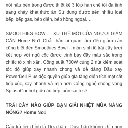
nồi nấu bên trong được thiết kế 3 lớp hạn chế tối đa tình
trạng cháy khét thức ăn Sử dụng được trên nhiều loại
bếp: bếp gas, bếp điện, bếp hồng ngoại,…
SMOOTHIES BOWL – XU THẾ MỚI CỦA NGƯỜI GIẢM
CÂN Home No1 Chắc hẳn ai quan tâm đến giảm cân
cũng biết đến Smoothies Bowl – món sinh tố trái cây tươi
kết hợp với ngũ cốc được trình bày đầy màu sắc trong
chiếc tô xinh xắn. Công suất 700W cùng 2 nút kiểm soát
tốc độ giúp xay nhanh chóng và dễ dàng Đầu xay
PowerBell Plus độc quyền giúp gia tăng diện tích mặt cắt
tiếp xúc, xay nhanh và mịn hơn Công nghệ chống văng
SplashControl giữ căn bếp luôn sạch sẽ
TRÁI CÂY NÀO GIÚP BẠN GIẢI NHIỆT MÙA NẮNG
NÓNG? Home No1
Câu trả lời chính là Dưa hấu . Dưa hấu không chỉ ngon