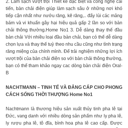
2. Làm sạch vượt trội Thiết kế đặc biệt và công nghệ cải
tiến, bàn chải điện giúp làm sạch sâu ở những nơi khó
tiếp cận nhất như nướu răng, kẽ răng,.. đẩy lùi các mảng
bám và vi khuẩn gây hại hiệu quả gấp 2 lần so với bàn
chải thông thường.Home No1 3. Dễ dàng thay thế đầu
bàn chải Với nhiều loại đầu bàn chải, bạn có thể dễ dàng
chọn lựa và thay thế tuỳ theo nhu cầu cũng như tình trạng
răng miệng của chính mình. Để trải nghiệm những lợi ích
vượt trội của bàn chải điện so với bàn chải thông thường,
bạn có thể tham khảo ngay cac dòng bàn chải điện Oral-
B
NACHTMANN – TINH TẾ VÀ ĐẲNG CẤP CHO PHONG
CÁCH SỐNG THỜI THƯỢNG Home No1
Nachtmann là thương hiệu sản xuất thủy tinh pha lê tại
Đức, vang danh với nhiều dòng sản phẩm như ly pha lê,
ly rượu pha lê, tô đĩa, bình hoa pha lê cao cấp. Được