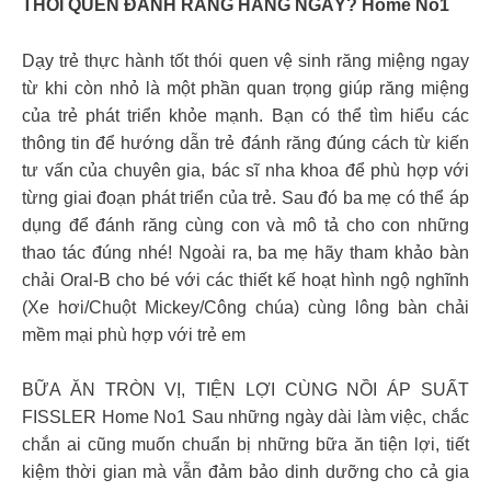
THÓI QUEN ĐÁNH RĂNG HẰNG NGÀY? Home No1
Dạy trẻ thực hành tốt thói quen vệ sinh răng miệng ngay
từ khi còn nhỏ là một phần quan trọng giúp răng miệng
của trẻ phát triển khỏe mạnh. Bạn có thể tìm hiểu các
thông tin để hướng dẫn trẻ đánh răng đúng cách từ kiến
tư vấn của chuyên gia, bác sĩ nha khoa để phù hợp với
từng giai đoạn phát triển của trẻ. Sau đó ba mẹ có thể áp
dụng để đánh răng cùng con và mô tả cho con những
thao tác đúng nhé! Ngoài ra, ba mẹ hãy tham khảo bàn
chải Oral-B cho bé với các thiết kế hoạt hình ngộ nghĩnh
(Xe hơi/Chuột Mickey/Công chúa) cùng lông bàn chải
mềm mại phù hợp với trẻ em
BỮA ĂN TRÒN VỊ, TIỆN LỢI CÙNG NỒI ÁP SUẤT
FISSLER Home No1 Sau những ngày dài làm việc, chắc
chắn ai cũng muốn chuẩn bị những bữa ăn tiện lợi, tiết
kiệm thời gian mà vẫn đảm bảo dinh dưỡng cho cả gia