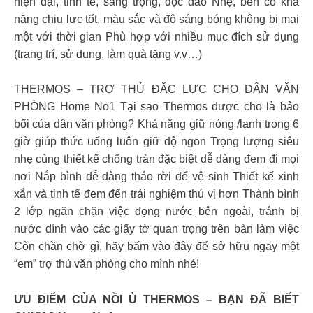
hiện đại, tinh tế, sang trọng, độc đáo Nhẹ, bền có khả
năng chịu lực tốt, màu sắc và độ sáng bóng không bị mai
một với thời gian Phù hợp với nhiều mục đích sử dụng
(trang trí, sử dụng, làm quà tặng v.v…)
THERMOS – TRỢ THỦ ĐẮC LỰC CHO DÂN VĂN
PHÒNG Home No1 Tại sao Thermos được cho là bảo
bối của dân văn phòng? Khả năng giữ nóng /lạnh trong 6
giờ giúp thức uống luôn giữ độ ngon Trọng lượng siêu
nhẹ cùng thiết kế chống tràn đặc biệt dễ dàng đem đi mọi
nơi Nắp bình dễ dàng tháo rời để vệ sinh Thiết kế xinh
xắn và tinh tế đem đến trải nghiệm thú vị hơn Thành bình
2 lớp ngăn chặn việc đọng nước bên ngoài, tránh bị
nước dính vào các giấy tờ quan trọng trên bàn làm việc
Còn chần chờ gì, hãy bấm vào đây để sở hữu ngay một
“em” trợ thủ văn phòng cho mình nhé!
ƯU ĐIỂM CỦA NỒI Ủ THERMOS – BẠN ĐÃ BIẾT