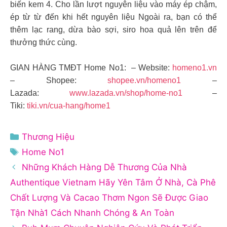
biến kem 4. Cho lần lượt nguyên liệu vào máy ép chậm,
ép từ từ đến khi hết nguyên liệu Ngoài ra, bạn có thể
thêm lạc rang, dừa bào sợi, siro hoa quả lên trên để
thưởng thức cùng.
GIAN HÀNG TMĐT Home No1: – Website:
homeno1.vn
– Shopee:
shopee.vn/homeno1
–
Lazada:
www.lazada.vn/shop/home-no1
–
Tiki:
tiki.vn/cua-hang/home1
Danh
Thương Hiệu
mục
Thẻ
Home No1
Những Khách Hàng Dễ Thương Của Nhà
Authentique Vietnam Hãy Yên Tâm Ở Nhà, Cà Phê
Chất Lượng Và Cacao Thơm Ngon Sẽ Được Giao
Tận Nhà1 Cách Nhanh Chóng & An Toàn