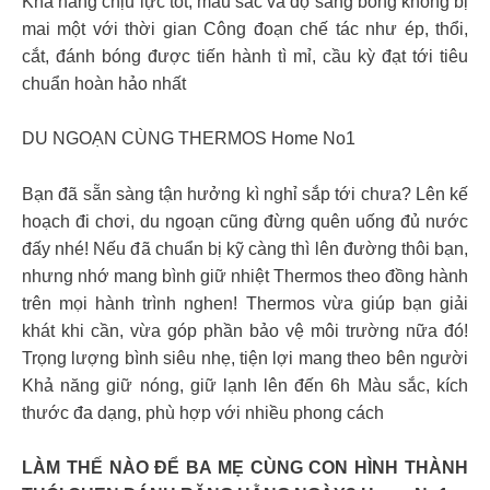
Khả năng chịu lực tốt, màu sắc và độ sáng bóng không bị
mai một với thời gian Công đoạn chế tác như ép, thổi,
cắt, đánh bóng được tiến hành tì mỉ, cầu kỳ đạt tới tiêu
chuẩn hoàn hảo nhất
DU NGOẠN CÙNG THERMOS Home No1
Bạn đã sẵn sàng tận hưởng kì nghỉ sắp tới chưa? Lên kế
hoạch đi chơi, du ngoạn cũng đừng quên uống đủ nước
đấy nhé! Nếu đã chuẩn bị kỹ càng thì lên đường thôi bạn,
nhưng nhớ mang bình giữ nhiệt Thermos theo đồng hành
trên mọi hành trình nghen! Thermos vừa giúp bạn giải
khát khi cần, vừa góp phần bảo vệ môi trường nữa đó!
Trọng lượng bình siêu nhẹ, tiện lợi mang theo bên người
Khả năng giữ nóng, giữ lạnh lên đến 6h Màu sắc, kích
thước đa dạng, phù hợp với nhiều phong cách
LÀM THẾ NÀO ĐỂ BA MẸ CÙNG CON HÌNH THÀNH