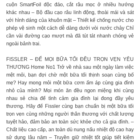
cuộn SmartFoil độc đáo, cắt râu mọc ở nhiều hướng
khác nhau – Bộ đầu cạo râu linh động, thoài mái và sát
với hình dáng của khuôn mặt – Thiết kế chống nước cho
phép vệ sinh một cách dễ dàng dưới vòi nước chảy Chỉ
cần vài đường cạo mượt mà đã tút tát nhanh chóng vẻ
ngoài bảnh trai.
FISSLER – ĐỂ MỌI BỮA TỐI ĐỀU TRỌN VẸN YÊU
THƯƠNG Home No1 Trở về nhà sau một ngày làm việc
mệt mỏi, bạn đợi chờ một bữa tối thịnh soạn cùng bố
mẹ? Hay mong mỏi một bữa cơm ấm áp cùng gia đình
nhỏ của mình? Mọi món ăn đều ngon miệng khi cùng
nhau sẻ chia để tình cảm gia đình lại đong đầy yêu
thương. Hãy để Fissler cùng bạn chuẩn bị một bữa tối
trọn vẹn cùng những người thân thương với chất lượng
tuyệt hảo, đảm bảo an toàn sức khỏe cho cả gia đình. –
Chất liệu cao cấp, an toàn dù nung nấu nhiệt độ cao hay
sử dụng lâu năm – Truyền giữ nhiệt tốt giúp tiết kiệm