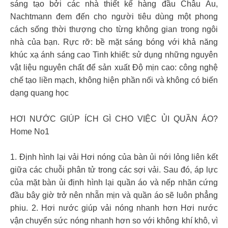
sáng tạo bởi các nhà thiết kế hàng đầu Châu Âu,
Nachtmann đem đến cho người tiêu dùng một phong
cách sống thời thượng cho từng không gian trong ngôi
nhà của bạn. Rực rỡ: bề mặt sáng bóng với khả năng
khúc xạ ánh sáng cao Tinh khiết: sử dụng những nguyên
vật liệu nguyên chất để sản xuất Độ mịn cao: công nghệ
chế tạo liền mạch, không hiện phần nối và không có biến
dạng quang học
HƠI NƯỚC GIÚP ÍCH GÌ CHO VIỆC ỦI QUẦN ÁO?
Home No1
1. Định hình lại vải Hơi nóng của bàn ủi nới lỏng liên kết
giữa các chuỗi phân tử trong các sợi vải. Sau đó, áp lực
của mặt bàn ủi định hình lại quần áo và nếp nhăn cứng
đầu bây giờ trở nên nhẵn mịn và quần áo sẽ luôn phẳng
phiu. 2. Hơi nước giúp vải nóng nhanh hơn Hơi nước
vận chuyển sức nóng nhanh hơn so với không khí khô, vì