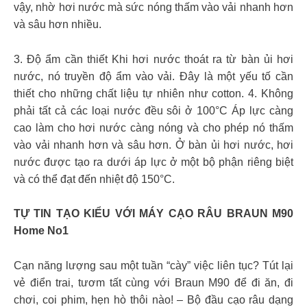
vậy, nhờ hơi nước mà sức nóng thấm vào vải nhanh hơn
và sâu hơn nhiều.
3. Độ ẩm cần thiết Khi hơi nước thoát ra từ bàn ủi hơi
nước, nó truyền độ ẩm vào vải. Đây là một yếu tố cần
thiết cho những chất liệu tự nhiên như cotton. 4. Không
phải tất cả các loại nước đều sôi ở 100°C Áp lực càng
cao làm cho hơi nước càng nóng và cho phép nó thấm
vào vải nhanh hơn và sâu hơn. Ở bàn ủi hơi nước, hơi
nước được tạo ra dưới áp lực ở một bộ phận riêng biệt
và có thể đạt đến nhiệt độ 150°C.
TỰ TIN TẠO KIỂU VỚI MÁY CẠO RÂU BRAUN M90
Home No1
Cạn năng lượng sau một tuần “cày” việc liên tục? Tút lại
vẻ điển trai, tươm tất cùng với Braun M90 để đi ăn, đi
chơi, coi phim, hẹn hò thôi nào! – Bộ đầu cạo râu dạng