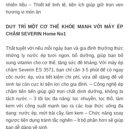
nhiên liệu – Thiết kế tinh tế, tiện ích giúp giữ trọn vẹn
hương vị món ăn
DUY TRÌ MỘT CƠ THỂ KHỎE MẠNH VỚI MÁY ÉP
CHẬM SEVERIN Home No1
Thật tuyệt vời nếu mỗi ngày bạn và gia đình thưởng thức
những ly nước ép tươi ngon, bổ dưỡng, giúp bạn bổ
sung vitamin cho cơ thể, tăng sức đề kháng. Với máy ép
chậm Severin ES 3571, bạn chỉ cần 3-5 phút để có ngay
cốc nước ép, vừa tiết kiệm chi phí, vừa dễ dàng để vệ
sinh lại còn cực kì tiện lợi cho gia đình. – Công nghệ ép
chậm tiên tiến giúp giữ trọn chất dinh dưỡng, không bị
tách nước – 3 lõi lọc đa năng: lọc nhuyễn, lọc thô, làm
kem với công suất mạnh tạo ra các loại thức uống đa
dạng: nước ép, mứt trái cây, làm kem – Chức năng xoay
ngược tiện dụng tránh tắc nghẽn – Ít bộ phận hơn sẽ giúp
bạn dễ dàng vệ sinh