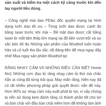
sản xuất và kiểm tra một cách kỹ càng trước khi đến
tay người tiêu dùng.
– Công nghệ mài dao PEtec độc quyền mang lại hình
dạng lưỡi dao tối ưu – Từng lưỡi dao được canh đo
bằng laser trước khi mài – Bề mặt dao được cắt bằng
laser từ một tấm thép lớn mang lại độ bền vượt trội và sự
sắc bén tối đa Những sản phẩm của Wusthof luôn hoàn
hảo và có tuổi thọ lâu dài, rất đáng tiền để mua ngay đấy
nhé! Mua ngay sản phẩm Wusthof tại:
RĂNG NHẠY CẢM VÀ NHỮNG ĐIỀU CẦN BIẾT Home
No1 Những cơn đau từ răng nhạy cảm là thứ mà chắc
hẳn ai cũng đã từng trải qua. May mắn rằng, hiện nay đã
có rất nhiều phương pháp giải quyết được vấn đề này.
Hơn 80% sự nhạy cảm này xuất phát từ lợi, vì vậy chúng
ta nên sử dụng kem đánh răng có thành phần tốt cho lợi
và bàn chải với đầu bàn chải mềm hơn để không làm ảnh