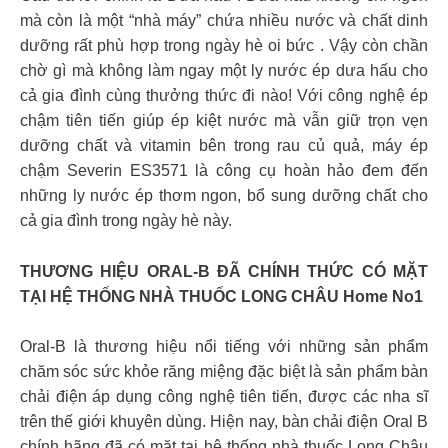
mà còn là một “nhà máy” chứa nhiều nước và chất dinh
dưỡng rất phù hợp trong ngày hè oi bức . Vậy còn chần
chờ gì mà không làm ngay một ly nước ép dưa hấu cho
cả gia đình cùng thưởng thức đi nào! Với công nghệ ép
chậm tiên tiến giúp ép kiệt nước mà vẫn giữ trọn vẹn
dưỡng chất và vitamin bên trong rau củ quả, máy ép
chậm Severin ES3571 là công cụ hoàn hảo đem đến
những ly nước ép thơm ngon, bổ sung dưỡng chất cho
cả gia đình trong ngày hè này.
THƯƠNG HIỆU ORAL-B ĐÃ CHÍNH THỨC CÓ MẶT
TẠI HỆ THỐNG NHÀ THUỐC LONG CHÂU Home No1
Oral-B là thương hiệu nổi tiếng với những sản phẩm
chăm sóc sức khỏe răng miệng đặc biệt là sản phẩm bàn
chải điện áp dụng công nghệ tiên tiến, được các nha sĩ
trên thế giới khuyên dùng. Hiện nay, bàn chải điện Oral B
chính hãng đã có mặt tại hệ thống nhà thuốc Long Châu