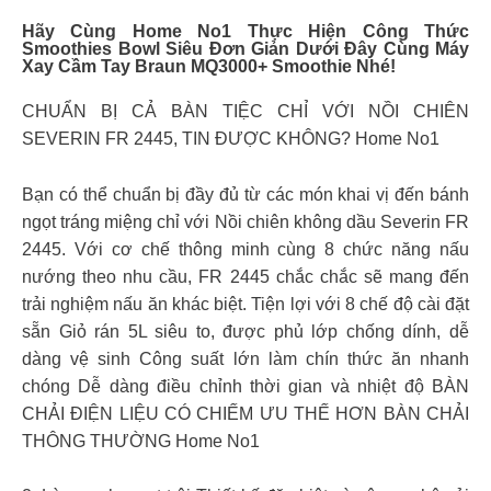
Hãy Cùng Home No1 Thực Hiện Công Thức
Smoothies Bowl Siêu Đơn Giản Dưới Đây Cùng Máy
Xay Cầm Tay Braun MQ3000+ Smoothie Nhé!
CHUẨN BỊ CẢ BÀN TIỆC CHỈ VỚI NỒI CHIÊN
SEVERIN FR 2445, TIN ĐƯỢC KHÔNG? Home No1
Bạn có thể chuẩn bị đầy đủ từ các món khai vị đến bánh
ngọt tráng miệng chỉ với Nồi chiên không dầu Severin FR
2445. Với cơ chế thông minh cùng 8 chức năng nấu
nướng theo nhu cầu, FR 2445 chắc chắc sẽ mang đến
trải nghiệm nấu ăn khác biệt. Tiện lợi với 8 chế độ cài đặt
sẵn Giỏ rán 5L siêu to, được phủ lớp chống dính, dễ
dàng vệ sinh Công suất lớn làm chín thức ăn nhanh
chóng Dễ dàng điều chỉnh thời gian và nhiệt độ BÀN
CHẢI ĐIỆN LIỆU CÓ CHIẾM ƯU THẾ HƠN BÀN CHẢI
THÔNG THƯỜNG Home No1