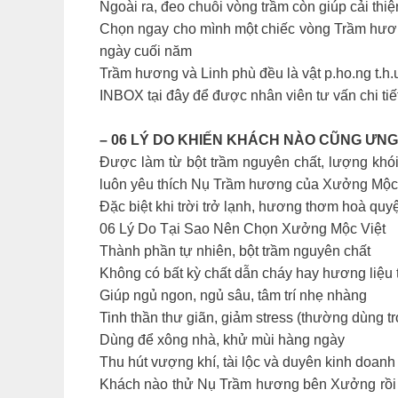
Ngoài ra, đeo chuỗi vòng trầm còn giúp cải thiệ
Chọn ngay cho mình một chiếc vòng Trầm hươ
ngày cuối năm
Trầm hương và Linh phù đều là vật p.ho.ng t.h
INBOX tại đây để được nhân viên tư vấn chi t
– 06 LÝ DO KHIẾN KHÁCH NÀO CŨNG ƯN
Được làm từ bột trầm nguyên chất, lượng khói
luôn yêu thích Nụ Trầm hương của Xưởng Mộc
Đặc biệt khi trời trở lạnh, hương thơm hoà qu
06 Lý Do Tại Sao Nên Chọn Xưởng Mộc Việt
Thành phần tự nhiên, bột trầm nguyên chất
Không có bất kỳ chất dẫn cháy hay hương liệu 
Giúp ngủ ngon, ngủ sâu, tâm trí nhẹ nhàng
Tinh thần thư giãn, giảm stress (thường dùng t
Dùng để xông nhà, khử mùi hàng ngày
Thu hút vượng khí, tài lộc và duyên kinh doanh
Khách nào thử Nụ Trầm hương bên Xưởng rồi c