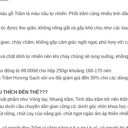
àu gỗ Trầm là màu nâu tự nhiên. Phôi trầm càng nhiều tinh 
óc được thư giãn, không nồng gắt và gây khó chịu như các loạ
ian, cháy chậm, không gây cảm giác ngột ngạt, phù hợp với cả
và chất dính tự nhiên nên khi cháy chúng sẽ rụng xuống, khôn
ao động từ 89.000đ cho hộp 250gr khoảng 160-170 nén
 Trầm Hương Sạch với ưu đãi giảm giá đến 30% cho các dòn
U THÍCH ĐẾN THẾ???
ật phẩm như Vòng tay, Nhang trầm, Tinh dầu trầm trở nên thô
au dưới câu chuyện dân gian cũng có, dưới góc nhìn khoa học 
t nồng, chút cay của nắng gió, chút ngọt ngào ấm áp thiên nh
có người đeo Trầm vì công năng p.h.o.ng t.h.uỷ, có người tin