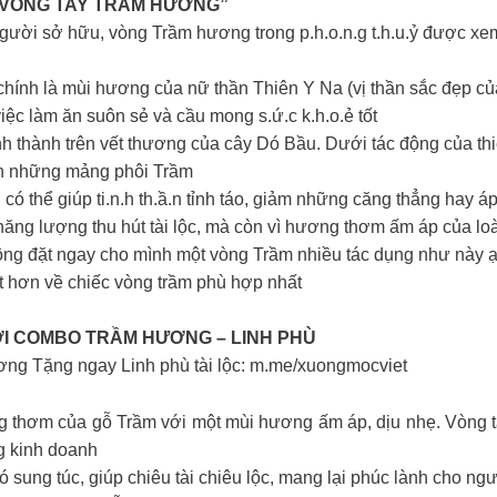
“VÒNG TAY TRẦM HƯƠNG”
gười sở hữu, vòng Trầm hương trong p.h.o.n.g t.h.u.ỷ được xe
chính là mùi hương của nữ thần Thiên Y Na (vị thần sắc đẹp c
c làm ăn suôn sẻ và cầu mong s.ứ.c k.h.o.ẻ tốt
thành trên vết thương của cây Dó Bầu. Dưới tác động của thiên 
ên những mảng phôi Trầm
thể giúp ti.n.h th.ầ.n tỉnh táo, giảm những căng thẳng hay á
g lượng thu hút tài lộc, mà còn vì hương thơm ấm áp của loài
g đặt ngay cho mình một vòng Trầm nhiều tác dụng như này 
ết hơn về chiếc vòng trầm phù hợp nhất
VỚI COMBO TRẦM HƯƠNG – LINH PHÙ
ơng Tặng ngay Linh phù tài lộc: m.me/xuongmocviet
 thơm của gỗ Trầm với một mùi hương ấm áp, dịu nhẹ. Vòng ta
ng kinh doanh
ó sung túc, giúp chiêu tài chiêu lộc, mang lại phúc lành cho n