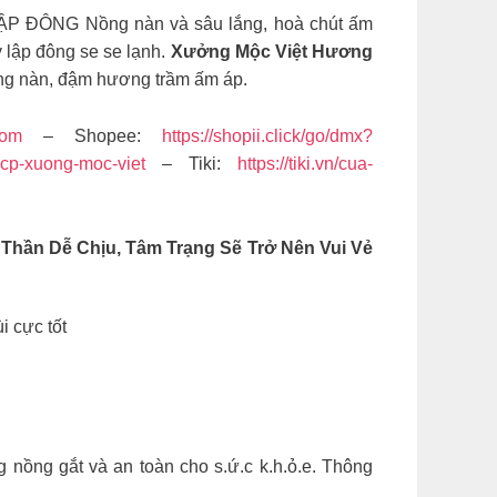
NG Nồng nàn và sâu lắng, hoà chút ấm
 lập đông se se lạnh.
Xưởng Mộc Việt Hương
ồng nàn, đậm hương trầm ấm áp.
com
– Shopee:
https://shopii.click/go/dmx?
-cp-xuong-moc-viet
– Tiki:
https://tiki.vn/cua-
Thần Dễ Chịu, Tâm Trạng Sẽ Trở Nên Vui Vẻ
i cực tốt
nồng gắt và an toàn cho s.ứ.c k.h.ỏ.e. Thông