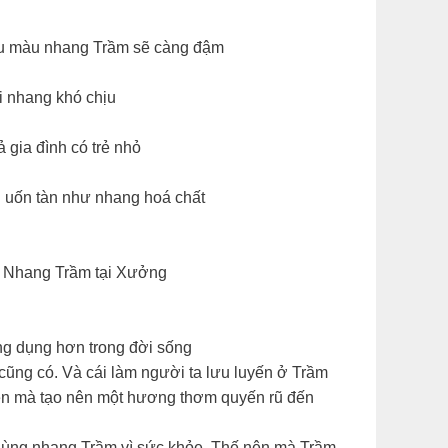
dầu màu nhang Trầm sẽ càng đậm
i nhang khó chịu
 gia đình có trẻ nhỏ
g uốn tàn như nhang hoá chất
g Nhang Trầm tại Xưởng
ng dụng hơn trong đời sống
cũng có. Và cái làm người ta lưu luyến ở Trầm
iên mà tạo nên một hương thơm quyến rũ đến
 dùng nhang Trầm vì sức khỏe. Thế nên mà Trầm