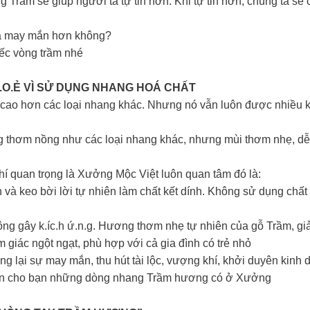
Trầm sẽ giúp người ta tự tin hơn. Khi tự tin hơn, chúng ta sẽ
và may mắn hơn không?
ếc vòng trầm nhé
.H.O.Ẻ VÌ SỬ DỤNG NHANG HOÁ CHẤT
ao hơn các loại nhang khác. Nhưng nó vẫn luôn được nhiều k
 thơm nồng như các loại nhang khác, nhưng mùi thơm nhẹ, dễ 
í quan trọng là Xưởng Mộc Việt luôn quan tâm đó là:
à keo bời lời tự nhiên làm chất kết dính. Không sử dụng chất
gây k.íc.h ứ.n.g. Hương thơm nhẹ tự nhiên của gỗ Trầm, giảm st
giác ngột ngạt, phù hợp với cả gia đình có trẻ nhỏ
lại sự may mắn, thu hút tài lộc, vượng khí, khởi duyên kinh 
ấn cho bạn những dòng nhang Trầm hương có ở Xưởng