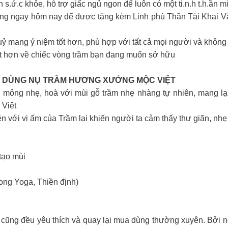
n s.ứ.c khỏe, hỗ trợ giấc ngủ ngon để luôn có một ti.n.h t.h.ần 
ng ngay hôm nay để được tặng kèm Linh phù Thần Tài Khai Vậ
.uỷ mang ý niệm tốt hơn, phù hợp với tất cả mọi người và khôn
iết hơn về chiếc vòng trầm bạn đang muốn sở hữu
G DÙNG NỤ TRẦM HƯƠNG XƯỞNG MỘC VIỆT
 mỏng nhẹ, hoà với mùi gỗ trầm nhẹ nhàng tự nhiên, mang lạ
 Việt
yện với vị ấm của Trầm lại khiến người ta cảm thấy thư giãn, n
tạo mùi
rong Yoga, Thiền định)
ũng đều yêu thích và quay lại mua dùng thường xuyên. Bởi ng