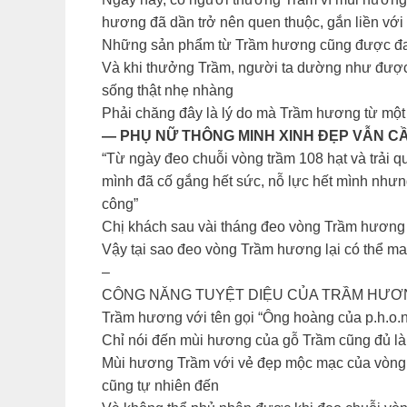
hương đã dần trở nên quen thuộc, gắn liền với
Những sản phẩm từ Trầm hương cũng được đa d
Và khi thưởng Trầm, người ta dường như được h
sống thật nhẹ nhàng
Phải chăng đây là lý do mà Trầm hương từ một 
— PHỤ NỮ THÔNG MINH XINH ĐẸP VẪN C
“Từ ngày đeo chuỗi vòng trầm 108 hạt và trải
mình đã cố gắng hết sức, nỗ lực hết mình như
công”
Chị khách sau vài tháng đeo vòng Trầm hương
Vậy tại sao đeo vòng Trầm hương lại có thể m
–
CÔNG NĂNG TUYỆT DIỆU CỦA TRẦM HƯƠ
Trầm hương với tên gọi “Ông hoàng của p.h.o.n.
Chỉ nói đến mùi hương của gỗ Trầm cũng đủ là
Mùi hương Trầm với vẻ đẹp mộc mạc của vòng 
cũng tự nhiên đến