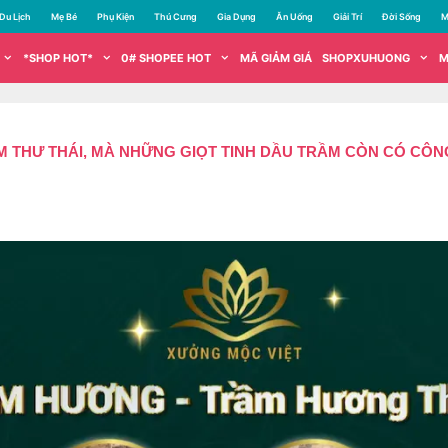
Du Lịch
Mẹ Bé
Phụ Kiện
Thú Cưng
Gia Dụng
Ăn Uống
Giải Trí
Đời Sống
M
*SHOP HOT*
0# SHOPEE HOT
MÃ GIẢM GIÁ
SHOPXUHUONG
M
 THƯ THÁI, MÀ NHỮNG GIỌT TINH DẦU TRẦM CÒN CÓ CÔNG