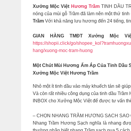
Xưởng Mộc Việt
Hương Trầm
TINH DẦU TR
nóng của mùi gỗ Trầm đã làm nên một thứ tinh
Trầm
Với khả năng lưu hương đến 24 tiếng, t
GIAN HÀNG TMĐT Xưởng Mộc Vi
https://shopii.click/go/shopee_kol?tramhuongx
hang/xuong-moc-tram-huong
Một Chút Mùi Hương Ấm Áp Của Tinh Dầu Sẽ
Xưởng Mộc Việt Hương Trầm
Nhỏ một ít tinh dầu vào máy khuếch tán sẽ giúp
Và còn rất nhiều công dụng của tinh dầu Trầ
INBOX cho Xưởng Mộc Việt để được tư vấn thêm
– CHỌN NHANG TRẦM HƯƠNG SẠCH SAO
Nhang Trầm Hương Sạch nghĩa là nhang được l
thường nhận biết nhang Trầm sạch qua 5 cách 