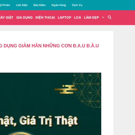
ỹ Phẩm
Linh Kiện
Bảo Hiểm
Ngân Hàng
Dịch Vụ
ÁY GIẶT
GIA DỤNG
ĐIỆN THOẠI
LAPTOP
LOA
LÀM ĐẸP
 DỤNG GIẢM HẲN NHỮNG CƠN Đ.A.U Đ.Ầ.U