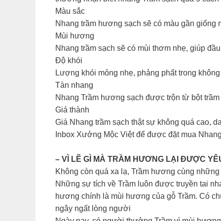
Màu sắc
Nhang trầm hương sạch sẽ có màu gần giống m
Mùi hương
Nhang trầm sạch sẽ có mùi thơm nhẹ, giúp đầu 
Độ khói
Lượng khói mỏng nhẹ, phảng phất trong không g
Tàn nhang
Nhang Trầm hương sạch được trộn từ bột trầm 
Giá thành
Giá Nhang trầm sạch thật sự không quá cao, d
Inbox Xưởng Mộc Việt để được đặt mua Nhang
– VÌ LẼ GÌ MÀ TRẦM HƯƠNG LẠI ĐƯỢC YÊ
Không còn quá xa lạ, Trầm hương cùng những v
Những sự tích về Trầm luôn được truyền tai nh
hương chính là mùi hương của gỗ Trầm. Có chú
ngây ngất lòng người
Ngày nay, có người thưởng Trầm vì mùi hương, 