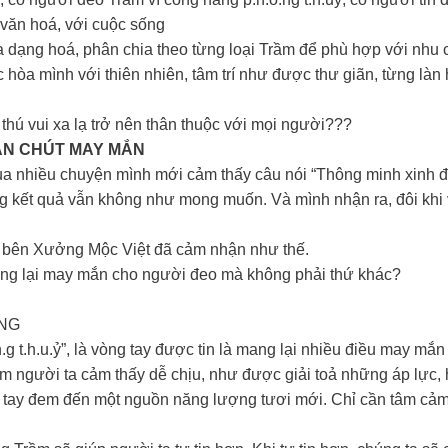
 văn hoá, với cuộc sống
ạng hoá, phân chia theo từng loại Trầm để phù hợp với nhu 
òa mình với thiên nhiên, tâm trí như được thư giãn, từng làn
thú vui xa lạ trở nên thân thuộc với mọi người???
ẦN CHÚT MAY MẮN
 qua nhiều chuyện mình mới cảm thấy câu nói “Thông minh xinh
ng kết quả vẫn không như mong muốn. Và mình nhận ra, đôi kh
 bên Xưởng Mộc Việt đã cảm nhận như thế.
ang lại may mắn cho người đeo mà không phải thứ khác?
NG
g t.h.u.ỷ”, là vòng tay được tin là mang lại nhiều điều may mắ
m người ta cảm thấy dễ chịu, như được giải toả những áp lực,
tay đem đến một nguồn năng lượng tươi mới. Chỉ cần tâm cảm 