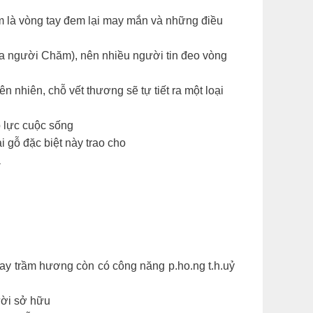
m là vòng tay đem lại may mắn và những điều
ủa người Chăm), nên nhiều người tin đeo vòng
nhiên, chỗ vết thương sẽ tự tiết ra một loại
p lực cuộc sống
 gỗ đặc biệt này trao cho
ạ
y trầm hương còn có công năng p.ho.ng t.h.uỷ
gười sở hữu