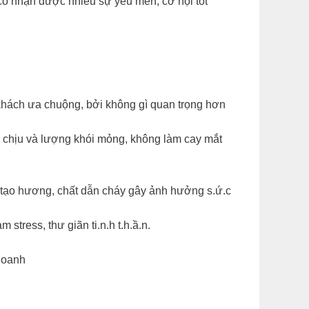
 có nhận được nhiều sự yêu mến, cơ hội tốt
hách ưa chuộng, bởi không gì quan trọng hơn
chịu và lượng khói mỏng, không làm cay mắt
 tạo hương, chất dẫn cháy gây ảnh hưởng s.ứ.c
ress, thư giãn ti.n.h t.h.ầ.n.
doanh