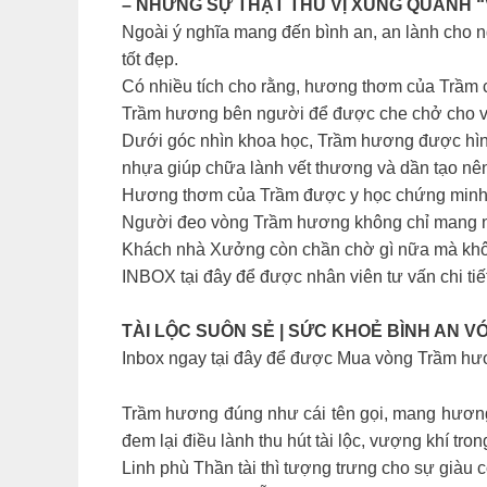
– NHỮNG SỰ THẬT THÚ VỊ XUNG QUANH 
Ngoài ý nghĩa mang đến bình an, an lành cho n
tốt đẹp.
Có nhiều tích cho rằng, hương thơm của Trầm 
Trầm hương bên người để được che chở cho việ
Dưới góc nhìn khoa học, Trầm hương được hình 
nhựa giúp chữa lành vết thương và dần tạo n
Hương thơm của Trầm được y học chứng minh có 
Người đeo vòng Trầm hương không chỉ mang năn
Khách nhà Xưởng còn chần chờ gì nữa mà khôn
INBOX tại đây để được nhân viên tư vấn chi ti
TÀI LỘC SUÔN SẺ | SỨC KHOẺ BÌNH AN 
Inbox ngay tại đây để được Mua vòng Trầm hư
Trầm hương đúng như cái tên gọi, mang hương
đem lại điều lành thu hút tài lộc, vượng khí tro
Linh phù Thần tài thì tượng trưng cho sự giàu c