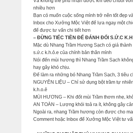
Và không thể phủ nhận được khi đeo chuỗi vòng 
nhiều hơn
Bạn có muốn cuộc sống mình trở nên tốt đẹp 
Inbox cho Xưởng Mộc Việt để lựa ngay một chi
để được tư vấn chi tiết hơn
– ĐỪNG TIẾC TIỀN ĐỂ ĐÁNH ĐỔI S.Ứ.C K
Mặc dù Nhang Trầm Hương Sạch có giá thành c
s.ứ.c k.h.ỏ.e của chính bản thân mình
Nói đến mùi hương thì Nhang Trầm Sạch không
hay gây khó chịu.
Để làm ra những bó Nhang Trầm Sạch, 3 tiêu ch
NGUYÊN LIỆU – Chỉ sử dụng bột trầm tự nhiên v
k.h.o.ẻ
MÙI HƯƠNG – Khi đốt mùi Trầm thơm nhẹ, không 
AN TOÀN – Lượng khói toả ra ít, không gây cảm 
Ngoài ra, nhang Trầm hương còn được cho mang 
Comment hoặc Inbox để Xưởng Mộc Việt tư v