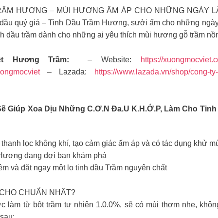
ẦM HƯƠNG – MÙI HƯƠNG ẤM ÁP CHO NHỮNG NGÀY LẬP ĐÔ
 dầu quý giá – Tinh Dầu Trầm Hương, sưởi ấm cho những ngày
inh dầu trầm dành cho những ai yêu thích mùi hương gỗ trầm n
ệt Hương Trầm:
– Website:
https://xuongmocviet.
uongmocviet
– Lazada:
https://www.lazada.vn/shop/cong-ty
 Giúp Xoa Dịu Những C.ơ.n Đa.u K.h.ớ.p, Làm Cho Tinh 
 thanh lọc không khí, tạo cảm giác ấm áp và có tác dụng khử mù
m Hương đang đợi bạn khám phá
 và đặt ngay một lọ tinh dầu Trầm nguyên chất
 CHO CHUẨN NHẤT?
àm từ bột trầm tự nhiên 1.0.0%, sẽ có mùi thơm nhẹ, không 
sau: