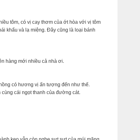
iều tôm, có vị cay thơm của ớt hòa với vị tôm
ái khẩu và lạ miệng. Đây cũng là loại bánh
n hàng mới nhiều cả nhà ơi.
phồng có hương vị ấn tượng đến như thế.
 cùng cái ngọt thanh của đường cát.
hành kẹo vẫn còn nghe sựt sựt của múi mãng