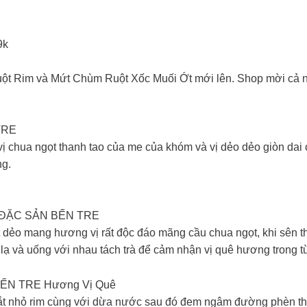
9k
ột Rim và Mứt Chùm Ruột Xốc Muối Ớt mới lên. Shop mời cả 
TRE
chua ngọt thanh tao của me của khóm và vị dẻo dẻo giòn dai c
ng.
ĐẶC SẢN BẾN TRE
dẻo mang hương vị rất độc đáo mãng cầu chua ngọt, khi sên t
ạ và uống với nhau tách trà để cảm nhận vị quê hương trong t
ẾN TRE Hương Vị Quê
ắt nhỏ rim cùng với dừa nước sau đó đem ngâm đường phèn th