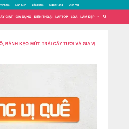
ỹ Phẩm
Linh Kiện
Bảo Hiểm
Ngân Hàng
Dịch Vụ
ÁY GIẶT
GIA DỤNG
ĐIỆN THOẠI
LAPTOP
LOA
LÀM ĐẸP
 BÁNH-KẸO-MỨT, TRÁI CÂY TƯƠI VÀ GIA VỊ.