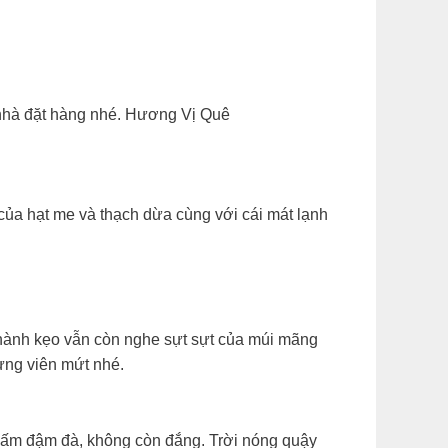
nhà đặt hàng nhé. Hương Vị Quê
ủa hạt me và thạch dừa cùng với cái mát lạnh
hành kẹo vẫn còn nghe sựt sựt của múi mãng
ừng viên mứt nhé.
ấm đậm đà, không còn đắng. Trời nóng quậy