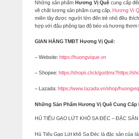
Những sản phẩm
Hương Vị Quê
cung cấp đến
về chất lượng sản phẩm cung cấp,
Hương Vị 
miền tây được người lớn đến trẻ nhỏ đều thích,
hợp với đậu phộng tạo độ béo và hương thơm t
GIAN HÀNG TMĐT Hương Vị Quê:
– Website:
https://huongvique.vn
– Shopee:
https://shopii.click/go/dmx?https://
– Lazada:
https://www.lazada.vn/shop/huongvi
Những Sản Phẩm Hương Vị Quê Cung Cấp Đ
HỦ TIẾU GẠO LỨT KHÔ SA ĐÉC – ĐẶC SẢ
Hủ Tiếu Gạo Lứt khô Sa Đéc là đặc sản của làn