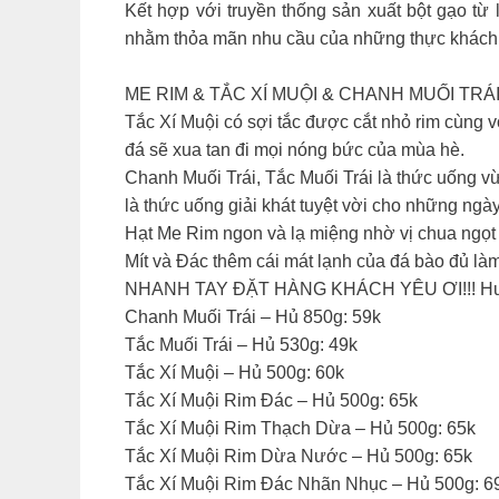
Kết hợp với truyền thống sản xuất bột gạo t
nhằm thỏa mãn nhu cầu của những thực khách k
ME RIM & TẮC XÍ MUỘI & CHANH MUỐI TRÁI
Tắc Xí Muội có sợi tắc được cắt nhỏ rim cùng 
đá sẽ xua tan đi mọi nóng bức của mùa hè.
Chanh Muối Trái, Tắc Muối Trái là thức uống vừ
là thức uống giải khát tuyệt vời cho những ngà
Hạt Me Rim ngon và lạ miệng nhờ vị chua ngọt
Mít và Đác thêm cái mát lạnh của đá bào đủ là
NHANH TAY ĐẶT HÀNG KHÁCH YÊU ƠI!!! Hư
Chanh Muối Trái – Hủ 850g: 59k
Tắc Muối Trái – Hủ 530g: 49k
Tắc Xí Muội – Hủ 500g: 60k
Tắc Xí Muội Rim Đác – Hủ 500g: 65k
Tắc Xí Muội Rim Thạch Dừa – Hủ 500g: 65k
Tắc Xí Muội Rim Dừa Nước – Hủ 500g: 65k
Tắc Xí Muội Rim Đác Nhãn Nhục – Hủ 500g: 6