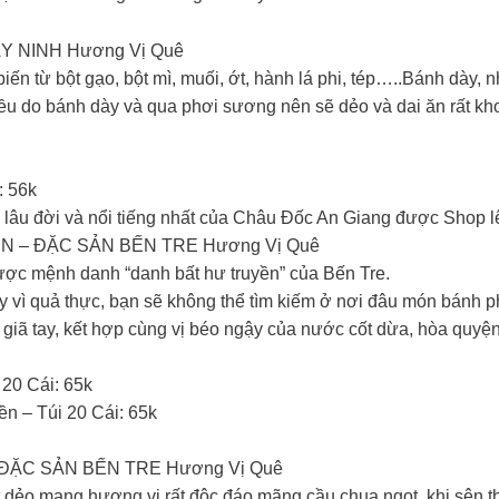
 NINH Hương Vị Quê
từ bột gạo, bột mì, muối, ớt, hành lá phi, tép…..Bánh dày, nh
ều do bánh dày và qua phơi sương nên sẽ dẻo và dai ăn rất kho
: 56k
âu đời và nổi tiếng nhất của Châu Đốc An Giang được Shop lê
 – ĐẶC SẢN BẾN TRE Hương Vị Quê
ợc mệnh danh “danh bất hư truyền” của Bến Tre.
y vì quả thực, bạn sẽ không thể tìm kiếm ở nơi đâu món bánh 
giã tay, kết hợp cùng vị béo ngậy của nước cốt dừa, hòa quyện
20 Cái: 65k
 – Túi 20 Cái: 65k
ẶC SẢN BẾN TRE Hương Vị Quê
dẻo mang hương vị rất độc đáo mãng cầu chua ngọt, khi sên t