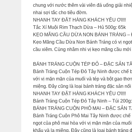
chung với nước thêm vài viên đá uống giải nh
nhai sợi tắc cho tiêu đờm.
NHANH TAY ĐẶT HÀNG KHÁCH YÊU ƠI!!!
Tắc Xí Muội Rim Thạch Dừa – Hủ 500g: 65k
KẸO MÃNG CẦU DỪA NON BÁNH TRÁNG – Đ
Kẹo Mãng Cầu Dừa Non Bánh Tráng có vị ngọt 
cầu xiêm. Cùng nhâm nhi vị kẹo mãng cầu mới l
BÁNH TRÁNG CUỘN TÉP ĐỎ – ĐẶC SẢN TÂY
Bánh Tráng Cuộn Tép Đỏ Tây Ninh được chế biến
với vị mặn mặn của muối và tép và bột gạo thơ
miệng. Đây cũng là loại bánh tráng đặc sản nổi
NHANH TAY ĐẶT HÀNG KHÁCH YÊU ƠI!!!
Bánh Tráng Cuộn Tép Đỏ Tây Ninh – Túi 200g:
BÁNH TRÁNG CUỘN PHÔ MAI – ĐẶC SẢN TÂ
Bánh Tráng Cuộn Phô Mai Tây Ninh được chế biế
ngọt của phô mai hòa với vị mặn mặn của muối 
khẩu và lạ miệng. Đây cũng là loại bánh tráng 