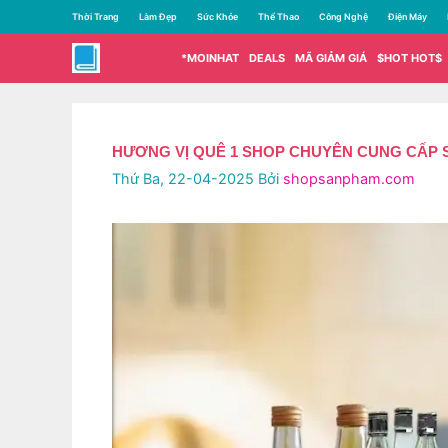
Chuyển
Thời Trang
Làm Đẹp
Sức Khỏe
Thể Thao
Công Nghệ
Điện Máy
đến
nội
*MOINHAT
DEALS
MÃ GIẢM GIÁ
$HOT HOT$
dung
HƯƠNG VỊ QUÊ 1 SHOP CHUYÊN CUNG CẤP SỈ
Thứ Ba, 22-04-2025
Bởi
shopsanpham.com