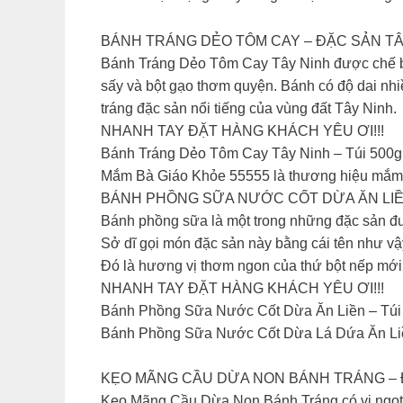
BÁNH TRÁNG DẺO TÔM CAY – ĐẶC SẢN TÂY
Bánh Tráng Dẻo Tôm Cay Tây Ninh được chế biến 
sấy và bột gạo thơm quyện. Bánh có độ dai nhi
tráng đặc sản nổi tiếng của vùng đất Tây Ninh.
NHANH TAY ĐẶT HÀNG KHÁCH YÊU ƠI!!!
Bánh Tráng Dẻo Tôm Cay Tây Ninh – Túi 500g
Mắm Bà Giáo Khỏe 55555 là thương hiệu mắm l
BÁNH PHỒNG SỮA NƯỚC CỐT DỪA ĂN LIỀN
Bánh phồng sữa là một trong những đặc sản đư
Sở dĩ gọi món đặc sản này bằng cái tên như vậ
Đó là hương vị thơm ngon của thứ bột nếp mới 
NHANH TAY ĐẶT HÀNG KHÁCH YÊU ƠI!!!
Bánh Phồng Sữa Nước Cốt Dừa Ăn Liền – Túi 
Bánh Phồng Sữa Nước Cốt Dừa Lá Dứa Ăn Liền
KẸO MÃNG CẦU DỪA NON BÁNH TRÁNG – Đ
Kẹo Mãng Cầu Dừa Non Bánh Tráng có vị ngọt 