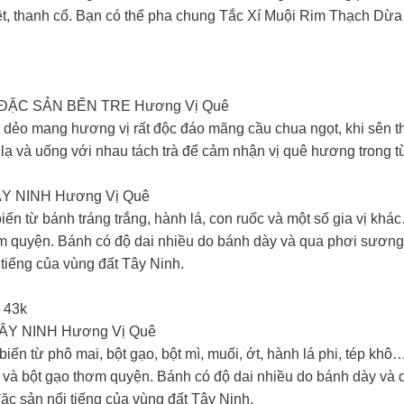
iệt, thanh cổ. Bạn có thể pha chung Tắc Xí Muội Rim Thạch Dừ
ẶC SẢN BẾN TRE Hương Vị Quê
dẻo mang hương vị rất độc đáo mãng cầu chua ngọt, khi sên t
ạ và uống với nhau tách trà để cảm nhận vị quê hương trong t
 NINH Hương Vị Quê
 từ bánh tráng trắng, hành lá, con ruốc và một số gia vị khác
m quyện. Bánh có độ dai nhiều do bánh dày và qua phơi sương n
 tiếng của vùng đất Tây Ninh.
 43k
Y NINH Hương Vị Quê
n từ phô mai, bột gạo, bột mì, muối, ớt, hành lá phi, tép khô…
và bột gạo thơm quyện. Bánh có độ dai nhiều do bánh dày và q
đặc sản nổi tiếng của vùng đất Tây Ninh.