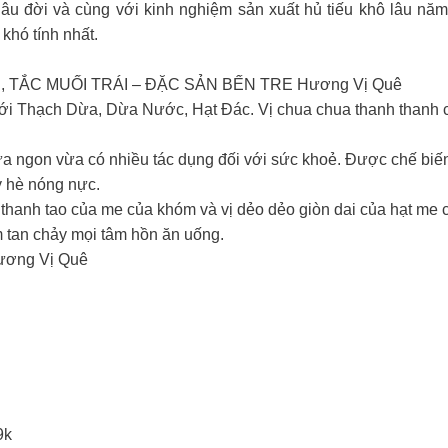
ừ lâu đời và cùng với kinh nghiệm sản xuất hủ tiếu khô lâu năm, 
hó tính nhất.
, TẮC MUỐI TRÁI – ĐẶC SẢN BẾN TRE Hương Vị Quê
với Thạch Dừa, Dừa Nước, Hạt Đác. Vị chua chua thanh thanh c
a ngon vừa có nhiều tác dụng đối với sức khoẻ. Được chế biến t
y hè nóng nực.
 thanh tao của me của khóm và vị dẻo dẻo giòn dai của hạt m
m tan chảy mọi tâm hồn ăn uống.
ơng Vị Quê
9k