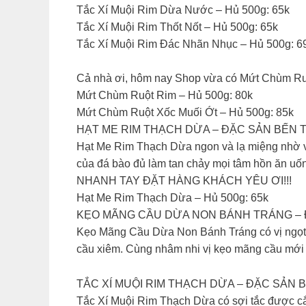
Tắc Xí Muội Rim Dừa Nước – Hủ 500g: 65k
Tắc Xí Muội Rim Thốt Nốt – Hủ 500g: 65k
Tắc Xí Muội Rim Đác Nhãn Nhục – Hủ 500g: 6
Cả nhà ơi, hôm nay Shop vừa có Mứt Chùm Ru
Mứt Chùm Ruột Rim – Hủ 500g: 80k
Mứt Chùm Ruột Xốc Muối Ớt – Hủ 500g: 85k
HẠT ME RIM THẠCH DỪA – ĐẶC SẢN BẾN 
Hạt Me Rim Thạch Dừa ngon và lạ miệng nhờ vị 
của đá bào đủ làm tan chảy mọi tâm hồn ăn uố
NHANH TAY ĐẶT HÀNG KHÁCH YÊU ƠI!!!
Hạt Me Rim Thạch Dừa – Hủ 500g: 65k
KẸO MÃNG CẦU DỪA NON BÁNH TRÁNG – 
Kẹo Mãng Cầu Dừa Non Bánh Tráng có vị ngọt 
cầu xiêm. Cùng nhâm nhi vị kẹo mãng cầu mới l
TẮC XÍ MUỘI RIM THẠCH DỪA – ĐẶC SẢN B
Tắc Xí Muội Rim Thạch Dừa có sợi tắc được c