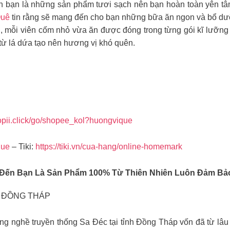
 bạn là những sản phẩm tươi sạch nên bạn hoàn toàn yên tâ
Quê
tin rằng sẽ mang đến cho bạn những bữa ăn ngon và bổ dưỡ
 mỗi viên cốm nhỏ vừa ăn được đóng trong từng gói kĩ lưỡng nê
ừ lá dứa tạo nên hương vị khó quên.
shopii.click/go/shopee_kol?huongvique
que
– Tiki:
https://tiki.vn/cua-hang/online-homemark
ến Bạn Là Sản Phẩm 100% Từ Thiên Nhiên Luôn Đảm Bảo 
N ĐỒNG THÁP
g nghề truyền thống Sa Đéc tại tỉnh Đồng Tháp vốn đã từ lâu nổ