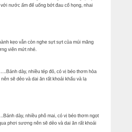
a với nước ấm để uống bớt đau cổ họng, nhai
hành kẹo vẫn còn nghe sựt sựt của múi mãng
ừng viên mứt nhé.
…..Bánh dày, nhiều tép đỏ, có vị béo thơm hòa
ên sẽ dẻo và dai ăn rất khoái khẩu và lạ
..Bánh dày, nhiều phô mai, có vị béo thơm ngọt
ua phơi sương nên sẽ dẻo và dai ăn rất khoái