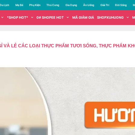
Du Lịch
Mẹ Bé
Phụ Kiện
Thú Cưng
Gia Dụng
Ăn Uống
Giải Trí
Đời Sống
M
*SHOP HOT*
0# SHOPEE HOT
MÃ GIẢM GIÁ
SHOPXUHUONG
M
 VÀ LẺ CÁC LOẠI THỰC PHẨM TƯƠI SỐNG, THỰC PHẨM KHÔ,