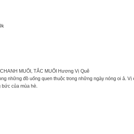
9k
 CHANH MUỐI, TẮC MUỐI Hương Vị Quê
ong những đồ uống quen thuộc trong những ngày nóng oi ả. Vị c
g bức của mùa hè.