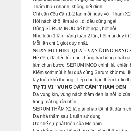
Thẩm thấu nhanh, không bết dính
Chỉ cần đều đặn 1-2 lần mỗi ngày với Thâm X2 
Hôi nách khổ lắm ai ơi, đi đâu cũng ngại
Dùng SERUM INOD để hết ngại, hết hôi
Nhẹ tuần 1 lần, nặng tuần 2 lần, hết mùi duy trì
Mỗi lần chỉ 1 giọt duy nhất.
𝐍𝐆𝐀̆𝐍 𝐌𝐔̀𝐈 𝐇𝐈𝐄̣̂𝐔 𝐐𝐔𝐀̉ – 𝐕𝐀̣̂𝐍 Đ𝐎̣̂𝐍𝐆 𝐇𝐀̆𝐍𝐆 
Hè đến, đã đến lúc các chàng trai bùng chất n
làm chùn bước, SERUM IMOD chính là “chiến 
Kiểm soát mùi hiệu quả cùng Serum khử mùi INO
tay luôn khô thoáng. Tiếp cho bạn thêm tự tin 
𝗧𝗨̛̣ 𝗧𝗜 𝗩𝗜̀ “ 𝗩𝗨̀𝗡𝗚 Đ𝗔̂́𝗧 𝗖𝗔̂́𝗠” 𝗧𝗛𝗔̂𝗠 Đ𝗘𝗡
Da vùng kín, vùng nách thâm đen là nỗi lo của
trong mắt người nhìn.
SERUM THÂM X2 là giải pháp tốt nhất dành ch
Da nhả thâm sau 1 tuần sử dụng
Ức chế sự phát triển của Melanin
Làm trắng sáng, hồng hào các vùng thâm trên c