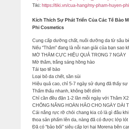
Tiki:
https://tiki.vn/cua-hang/my-pham-huyen-ph
Kích Thích Sự Phát Triển Của Các Tế Bào M
Phi Cosmetics
Cung cấp dưỡng chất, nuôi dưỡng da từ sâu bê
Nếu “Thâm” đang là nỗi nan giải của bạn sa
MỜ THÂM CỰC HIỆU QUẢ TRONG 7 NGÀY
Mờ thâm, trắng sáng hồng hào
Tái tạo tế bào
Loại bỏ da chết, sần sùi
Hiệu quả cao, chỉ 5-7 ngày sử dụng đã thấy sự 
Thẩm thấu nhanh, không bết dính
Chỉ cần đều đặn 1-2 lần mỗi ngày với Thâm X2 
CHỐNG NẮNG HOÀN HẢO CHO NGÀY DÀI 
Cái nắng rực rỡ chói chang kia có là gì đâu khi c
thoa sản phẩm lên da, nàng đã có được lớp lót
Đã có “bảo bối” siêu cấp lợi hại Morena bên c