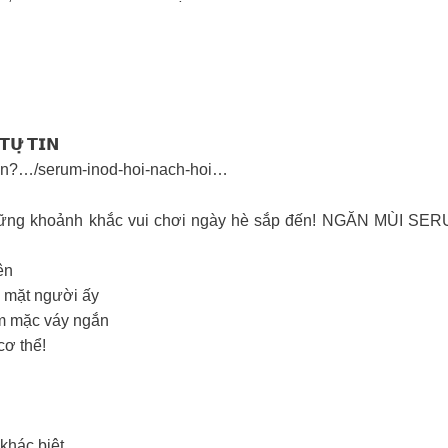
𝗨̛̣ 𝗧𝗜𝗡
e.vn?…/serum-inod-hoi-nach-hoi…
ng khoảnh khắc vui chơi ngày hè sắp đến! NGĂN MÙI SERU
lên
trước mặt người ấy
ông dám mặc váy ngắn
cơ thể!
khác biệt