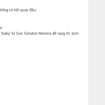
ng không có hội quay đầu:
u.
aby’ từ Sun Solution Morena để rạng rỡ, tươi