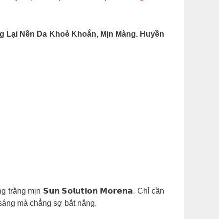
ang Lại Nền Da Khoẻ Khoắn, Mịn Màng. Huyền
 mịn 𝗦𝘂𝗻 𝗦𝗼𝗹𝘂𝘁𝗶𝗼𝗻 𝗠𝗼𝗿𝗲𝗻𝗮. Chỉ cần
a sáng mà chẳng sợ bắt nắng.