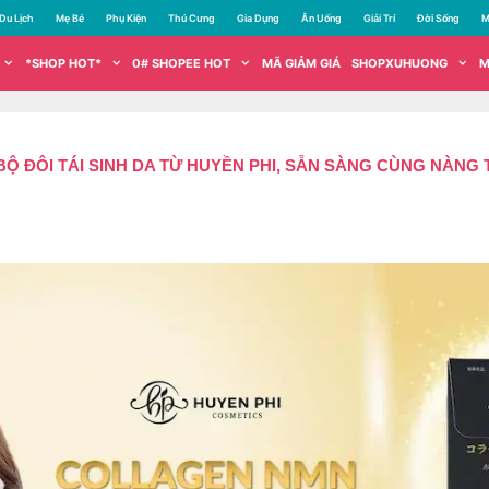
Du Lịch
Mẹ Bé
Phụ Kiện
Thú Cưng
Gia Dụng
Ăn Uống
Giải Trí
Đời Sống
M
*SHOP HOT*
0# SHOPEE HOT
MÃ GIẢM GIÁ
SHOPXUHUONG
M
BỘ ĐÔI TÁI SINH DA TỪ HUYỀN PHI, SẴN SÀNG CÙNG NÀN