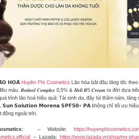
𝗔̃𝗢 𝗛𝗢𝗔́
Huyền Phi Cosmetics
Lão hóa bắt đầu tăng tốc theo 
 𝑹𝒆𝒕𝒊𝒏𝒐𝒍 𝑪𝒐𝒎𝒑𝒍𝒆𝒙 0,5% & 𝑯𝒆𝒍𝒊 𝑩5 𝑪𝒓𝒆𝒂𝒎 ra đời d
á trình lão hoá hiệu quả: Tái sinh da, đẩy lùi thâm nám, tăng
𝗻 𝗦𝗼𝗹𝘂𝘁𝗶𝗼𝗻 𝗠𝗼𝗿𝗲𝗻𝗮 𝗦𝗣𝗙𝟱𝟬+ 𝗣𝗔 không chỉ tối ưu
 động ngoài trời.
smetics:
– Website:
https://huyenphicosmetics.co
etics.official
– Lazada:
https://www.lazada.vn/shop/my-ph