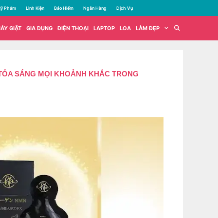
ỹ Phẩm
Linh Kiện
Bảo Hiểm
Ngân Hàng
Dịch Vụ
ÁY GIẶT
GIA DỤNG
ĐIỆN THOẠI
LAPTOP
LOA
LÀM ĐẸP
G TỎA SÁNG MỌI KHOẢNH KHẮC TRONG