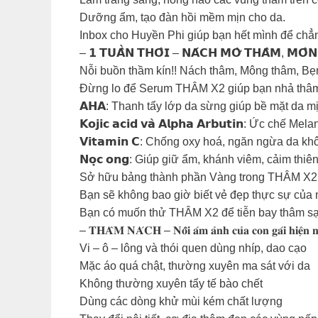
Dưỡng ẩm, tạo đàn hồi mềm mịn cho da.
Inbox cho Huyền Phi giúp bạn hết mình để chẳn
– 𝟭 𝗧𝗨𝗔̂̀𝗡 𝗧𝗛𝗢̂𝗜 – 𝗡𝗔́𝗖𝗛 𝗠𝗢̛̀ 𝗧𝗛𝗔̂𝗠, 𝗠𝗢̂𝗡
Nỗi buồn thầm kín!! Nách thâm, Mông thâm, Bẹn
Đừng lo để Serum THÂM X2 giúp bạn nhả thâm s
𝗔𝗛𝗔: Thanh tẩy lớp da sừng giúp bề mặt da m
𝗞𝗼𝗷𝗶𝗰 𝗮𝗰𝗶𝗱 𝘃𝗮̀ 𝗔𝗹𝗽𝗵𝗮 𝗔𝗿𝗯𝘂𝘁𝗶𝗻: Ức
𝗩𝗶𝘁𝗮𝗺𝗶𝗻 𝗖: Chống oxy hoá, ngăn ngừa da k
𝗡𝗼̣𝗰 𝗼𝗻𝗴: Giúp giữ ẩm, khánh viêm, cảim th
Sở hữu bảng thành phần Vàng trong THÂM X2 th
Bạn sẽ không bao giờ biết vẻ đẹp thực sự củ
Bạn có muốn thử THÂM X2 để tiễn bay thâm sạm
– 𝐓𝐇𝐀̂𝐌 𝐍𝐀́𝐂𝐇 – 𝐍𝐨̂̃𝐢 𝐚́𝐦 𝐚̉𝐧𝐡 𝐜𝐮̉𝐚 𝐜𝐨𝐧 𝐠𝐚́𝐢 𝐡𝐢𝐞̣̂𝐧 
Vi – ô – lông và thói quen dùng nhíp, dao cạo
Mặc áo quá chật, thường xuyên ma sát với da
Không thường xuyên tẩy tế bào chết
Dùng các dòng khử mùi kém chất lượng