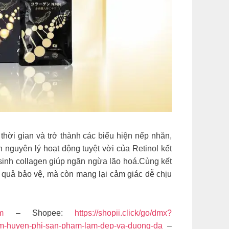
thời gian và trở thành các biểu hiện nếp nhăn,
ựa trên nguyên lý hoạt động tuyệt vời của Retinol kết
 sinh collagen giúp ngăn ngừa lão hoá.Cùng kết
 hiệu quả bảo vệ, mà còn mang lại cảm giác dễ chịu
m
– Shopee:
https://shopii.click/go/dmx?
am-huyen-phi-san-pham-lam-dep-va-duong-da
–