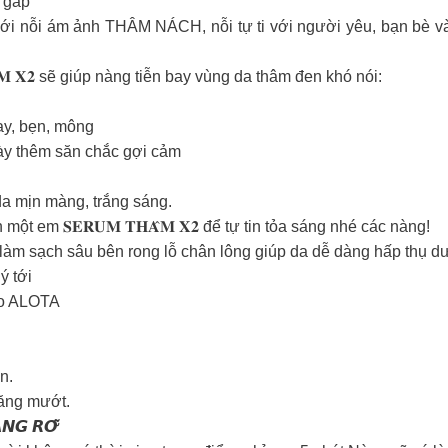
p gấp
với nỗi ám ảnh THÂM NÁCH, nỗi tự ti với người yêu, bạn bè và
̂𝐌 𝐗𝟐 sẽ giúp nàng tiễn bay vùng da thâm đen khó nói:
ay, bẹn, mông
ày thêm săn chắc gợi cảm
a mịn màng, trắng sáng.
t em 𝐒𝐄𝐑𝐔𝐌 𝐓𝐇𝐀̂𝐌 𝐗𝟐 để tự tin tỏa sáng nhé các nàng!
m sạch sâu bên rong lỗ chân lông giúp da dễ dàng hấp thụ d
ý tới
tảo ALOTA
n.
ăng mướt.
̣𝙉𝙂 𝙍𝙊̛̃