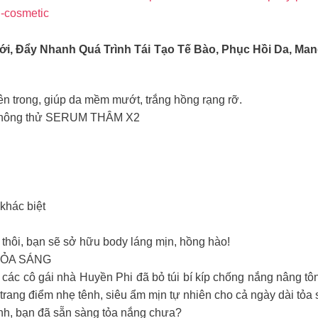
i-cosmetic
ới, Đẩy Nhanh Quá Trình Tái Tạo Tế Bào, Phục Hồi Da, M
n trong, giúp da mềm mướt, trắng hồng rạng rỡ.
o không thử SERUM THÂM X2
khác biệt
thôi, bạn sẽ sở hữu body láng mịn, hồng hào!
TỎA SÁNG
ác cô gái nhà Huyền Phi đã bỏ túi bí kíp chống nắng nâng tông trắng
 trang điểm nhẹ tênh, siêu ẩm mịn tự nhiên cho cả ngày dài tỏ
ạnh, bạn đã sẵn sàng tỏa nắng chưa?