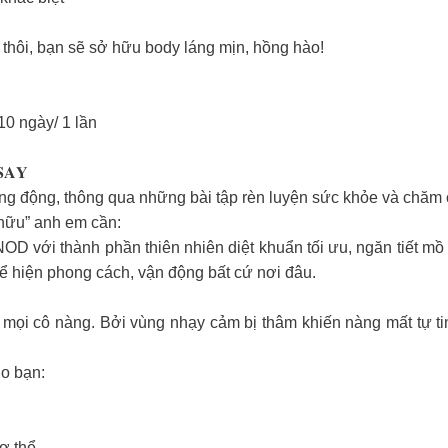
thôi, bạn sẽ sở hữu body láng mịn, hồng hào!
 10 ngày/ 1 lần
𝐒𝐀𝐘
ăng động, thông qua những bài tập rèn luyện sức khỏe và chăm
hữu” anh em cần:
D với thành phần thiên nhiên diệt khuẩn tối ưu, ngăn tiết mồ
thể hiện phong cách, vận động bất cứ nơi đâu.
 mọi cô nàng. Bởi vùng nhạy cảm bị thâm khiến nàng mất tự ti
o bạn:
ơ thể