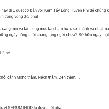
o, nàng hãy đi 1 quẹt cơ bản với Kem Tẩy Lông Huyền Phi để chú
n trong vòng 3-5 phút
, sáng mịn và làm lông mọc lại chậm hơn, sợi mảnh và nhạt mà
ững ngày nắng chói chang rạng ngời chưa? Sở hữu ngay một ‘b
khô nẻ…
́t khỏi cảnh Mông thâm, Nách thâm, Bẹn thâm,…
khó, vì SERUM INOD lo được hết nha.