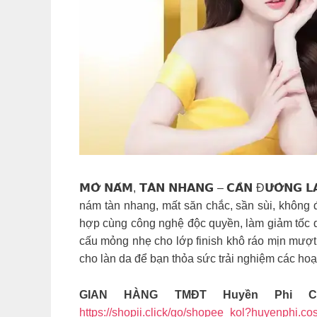
𝗠𝗢̛̀ 𝗡𝗔́𝗠, 𝗧𝗔̀𝗡 𝗡𝗛𝗔𝗡𝗚 – 𝗖𝗔̉𝗡 Đ𝗨̛𝗢̛̀𝗡𝗚 𝗟
nám tàn nhang, mất săn chắc, sần sùi, không đều màu.
hợp cùng công nghệ độc quyền, làm giảm tốc qu
cấu mỏng nhẹ cho lớp finish khô ráo mịn mượt, 𝗦
cho làn da để bạn thỏa sức trải nghiệm các hoạt
GIAN HÀNG TMĐT Huyền Phi Co
https://shopii.click/go/shopee_kol?huyenphi.cosm