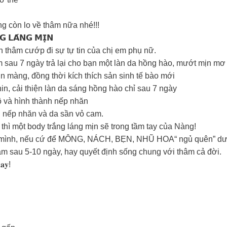
g còn lo về thâm nữa nhé!!!
𝗚 𝗟𝗔́𝗡𝗚 𝗠𝗜̣𝗡
 thâm cướp đi sự tự tin của chị em phụ nữ.
au 7 ngày trả lại cho bạn một làn da hồng hào, mướt mịn mơ
ịn màng, đồng thời kích thích sản sinh tế bào mới
 chế Melanin, cải thiện làn da sáng hồng hào chỉ sau 7 ngày
hô và hình thành nếp nhăn
iên nếp nhăn và da sần vỏ cam.
ì một body trắng láng mịn sẽ trong tầm tay của Nàng!
a mình, nếu cứ để MÔNG, NÁCH, BẸN, NHŨ HOA“ ngủ quên” dưới
 sau 5-10 ngày, hay quyết định sống chung với thâm cả đời.
𝐚𝐲!