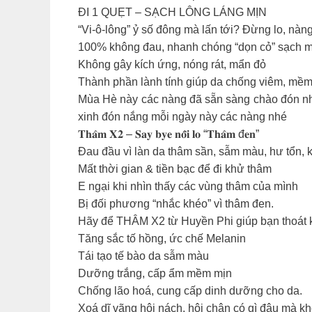
ĐI 1 QUẸT – SẠCH LÔNG LÁNG MỊN
“Vi-ô-lông” ỷ số đông mà lấn tới? Đừng l
100% không đau, nhanh chóng “dọn cỏ” sạch mị
Không gây kích ứng, nóng rát, mẩn đỏ
Thành phần lành tính giúp da chống viêm, mềm
Mùa Hè này các nàng đã sẵn sàng chào đón nh
xinh đón nắng mỗi ngày này các nàng nhé
𝐓𝐡𝐚̂𝐦 𝐗𝟐 – 𝐒𝐚𝐲 𝐛𝐲𝐞 𝐧𝐨̂̃𝐢 𝐥𝐨 “𝐓𝐡𝐚̂𝐦 đ𝐞𝐧”
Đau đầu vì làn da thâm sần, sẫm màu, hư tổn, 
Mất thời gian & tiền bạc để đi khử thâm
E ngại khi nhìn thấy các vùng thâm của mình
Bị đối phương “nhắc khéo” vì thâm đen.
Hãy để THÂM X2 từ Huyền Phi giúp bạn thoa
Tăng sắc tố hồng, ức chế Melanin
Tái tạo tế bào da sẫm màu
Dưỡng trắng, cấp ẩm mềm mịn
Chống lão hoá, cung cấp dinh dưỡng cho da.
Xoá dĩ vãng hôi nách, hôi chân có gì đâu mà 