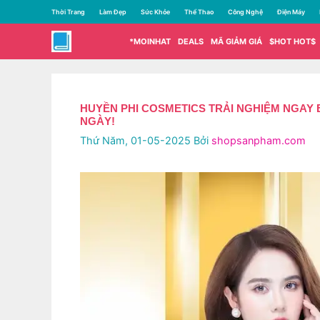
Chuyển
Thời Trang
Làm Đẹp
Sức Khỏe
Thể Thao
Công Nghệ
Điện Máy
đến
nội
*MOINHAT
DEALS
MÃ GIẢM GIÁ
$HOT HOT$
dung
HUYỀN PHI COSMETICS TRẢI NGHIỆM NGAY 
NGÀY!
Thứ Năm, 01-05-2025
Bởi
shopsanpham.com