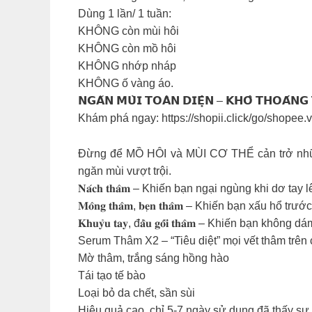
Dùng 1 lần/ 1 tuần:
KHÔNG còn mùi hôi
KHÔNG còn mồ hôi
KHÔNG nhớp nháp
KHÔNG ố vàng áo.
𝗡𝗚𝗔̆𝗡 𝗠𝗨̀𝗜 𝗧𝗢𝗔̀𝗡 𝗗𝗜𝗘̣̂𝗡 – 𝗞𝗛𝗢̂ 𝗧𝗛𝗢𝗔́𝗡𝗚 
Khám phá ngay: https://shopii.click/go/shope
Đừng để MỒ HÔI và MÙI CƠ THỂ cản trở nhữ
ngăn mùi vượt trội.
𝐍𝐚́𝐜𝐡 𝐭𝐡𝐚̂𝐦 – Khiến bạn ngại ngùng khi dơ tay 
𝐌𝐨̂𝐧𝐠 𝐭𝐡𝐚̂𝐦, 𝐛𝐞̣𝐧 𝐭𝐡𝐚̂𝐦 – Khiến bạn xấu hổ 
𝐊𝐡𝐮𝐲̉𝐮 𝐭𝐚𝐲, đ𝐚̂̀𝐮 𝐠𝐨̂́𝐢 𝐭𝐡𝐚̂𝐦 – Khiến bạn kh
Serum Thâm X2 – “Tiêu diệt” mọi vết thâm trên 
Mờ thâm, trắng sáng hồng hào
Tái tạo tế bào
Loại bỏ da chết, sần sùi
Hiệu quả cao, chỉ 5-7 ngày sử dụng đã thấy sự 