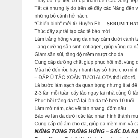
Thay đổi nội tiết, cơ địa thâm đen các vùng nế
Tất cả nhưng lý do trên sẽ đẩy các Nàng đến 
những bộ cánh hở nách.
“Chiến binh” mới từ Huyền Phi – 𝐒𝐄𝐑𝐔𝐌 𝐓𝐇𝐀
Thúc đẩy sự tái tạo các tế bào mới
Làm trắng hồng vùng da nhạy cảm dưới cánh t
Tăng cường sản sinh collagen, giúp vùng da n
Giảm sần sùi, tăng độ mềm mượt cho da
Cung cấp dưỡng chất giúp phục hồi một vùng d
Mùa hè đến rồi, hãy nhanh tay sở hữu cho mình mộ
– ĐẮP Ủ TẢO XOẮN TƯƠI ALOTA thải độc tố, là
Là bước làm sạch da quan trọng nhưng ít ai để 
2-3 lần mỗi tuần cấy tảo ngay tại nhà cùng Ủ 
Phục hồi trắng da trả lại làn da trẻ hơn 10 tuổi
Làm mờ nám, các vết tàn nhang, đốm nâu
Bảo vệ làn da dưới các tác nhân hình thành mụ
Cung cấp độ ẩm cho da, giúp da mềm mịn và c
𝙉𝘼̂́𝙉𝙂 𝙏𝙊̂𝙉𝙂 𝙏𝙍𝘼̆́𝙉𝙂 𝙃𝙊̂̀𝙉𝙂 – 𝙎𝘼̆́𝘾 𝘿𝘼 𝙍𝘼