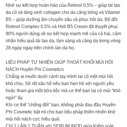
Nhờ sự kết hợp hoàn hảo của Retinol 0,5% – giúp tái tạo
da cũ và tăng sinh collagen cho da căng bóng và Vitamin
B5 – giúp dưỡng ẩm chuyên sâu và phục hồi da. Bộ đôi
Retinol Complex 0,5% và Heli B5 Cream đã thuyết phục
90% người dùng về sự kết hợp mạnh mẽ của cả hai, cảm
nhận hiệu quả tái tạo da, làm sáng và căng da trong vòng
28 ngày ngay trên chính làn da họ.
LIỆU PHÁP TỰ NHIÊN GIÚP THOÁT KHỎI MÙI HÔI
NÁCH Huyền Phi Cosmetics
Chẳng ai muốn dưới cánh tay mình lại có một mùi hôi
khó chịu. Sẽ rất xấu hổ nếu bạn hẹn hò với người yêu
hoặc tham gia một bữa tiệc mà cơ thể bạn lại có mùi “khó
ngửi” ấy.
Khi cơ thể “chống đối” bạn, không phải đau đầu Huyền
Phi Cosmetic bật mí cho bạn liệu pháp thiên nhiên khử
mùi hôi nách cực hiệu quả:
Chỉ 1 LẦN 1 TUẦN với SERUM INOD giúp Kiểm soát