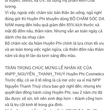
di truyền, stress, tia UV, sử dụng mỹ phẩm kém chất
lượng.
Vì vậy, ngoài việc chăm sóc bản thân ăn uống, ngủ nghỉ
đúng giờ thì Huyền Phi khuyên dùng BỘ CHĂM SÓC DA
NÁM mang đến hiệu quả giảm đến 85% kích thước và
mật độ đốm nâu, thâm nám. Nhưng vẫn an toàn ngày cả
dành cho da nhạy cảm
Bộ chăm sóc da Nám Huyền Phi chính là lựa chọn tối ưu
và an toàn trong việc ngăn ngừa, cải thiện đốm nâu thâm
nám và duy trì làn da tươi sáng đều màu.
TRÂN TRỌNG CHÚC MỪNG LỄ NHẬN XE CỦA
#NPP_NGUYỄN _THANH_THUÝ Huyền Phi Cosmetics
Trước đây, có xe ô tô riêng là cả mơ ước xa xỉ mà NPP
Nguyễn Thanh Thuý chưa bao giờ nghĩ đến, nhưng khi
quyết tâm đồng hành cùng Huyền Phi, sau 2 năm chị đã
tậu được xế xịn, trở nên xinh đẹp hơn – thành công hơn
và là trụ cột kinh tế trong gia đình.