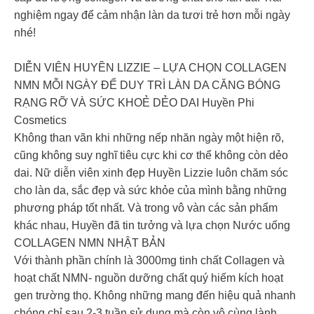
nghiệm ngay để cảm nhận làn da tươi trẻ hơn mỗi ngày
nhé!
DIỄN VIÊN HUYỀN LIZZIE – LỰA CHỌN COLLAGEN
NMN MỖI NGÀY ĐỂ DUY TRÌ LÀN DA CĂNG BÓNG
RẠNG RỠ VÀ SỨC KHOẺ DẺO DAI Huyền Phi
Cosmetics
Không than vãn khi những nếp nhăn ngày một hiện rõ,
cũng không suy nghĩ tiêu cực khi cơ thể không còn dẻo
dai. Nữ diễn viên xinh đẹp Huyền Lizzie luôn chăm sóc
cho làn da, sắc đẹp và sức khỏe của mình bằng những
phương pháp tốt nhất. Và trong vô vàn các sản phẩm
khác nhau, Huyền đã tin tưởng và lựa chọn Nước uống
COLLAGEN NMN NHẬT BẢN
Với thành phần chính là 3000mg tinh chất Collagen và
hoạt chất NMN- nguồn dưỡng chất quý hiếm kích hoạt
gen trường thọ. Không những mang đến hiệu quả nhanh
chóng chỉ sau 2-3 tuần sử dụng mà còn vô cùng lành