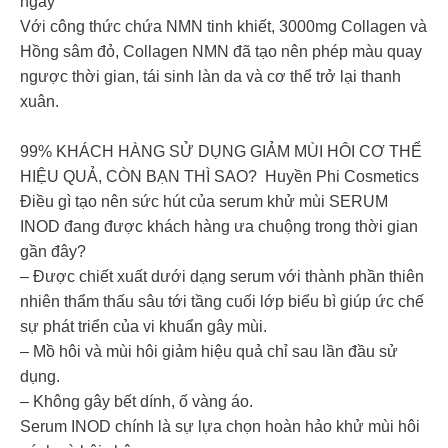
ngày
Với công thức chứa NMN tinh khiết, 3000mg Collagen và
Hồng sâm đỏ, Collagen NMN đã tạo nên phép màu quay
ngược thời gian, tái sinh làn da và cơ thể trở lại thanh
xuân.
99% KHÁCH HÀNG SỬ DỤNG GIẢM MÙI HÔI CƠ THỂ
HIỆU QUẢ​, CÒN BẠN THÌ SAO? ​ Huyền Phi Cosmetics
​Điều gì tạo nên sức hút của serum khử mùi SERUM
INOD đang được khách hàng ưa chuộng trong thời gian
gần đây? ​
– Được chiết xuất dưới dạng serum với thành phần thiên
nhiên thẩm thấu sâu tới tầng cuối lớp biểu bì giúp ức chế
sự phát triển của vi khuẩn gây mùi.
– Mồ hôi và mùi hôi giảm hiệu quả chỉ sau lần đầu sử
dụng.
– Không gây bết dính, ố vàng áo.
Serum INOD chính là sự lựa chọn hoàn hảo khử mùi hôi