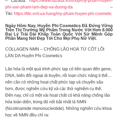
– Lazada:
https://www.lazada.vn/shop/my-pham-huyen-
phi-san-pham-lam-dep-va-duong-da
–
Tiki:
https://tiki.vn/cua-hang/my-pham-huyen-phi-cosmetic
Ngày Hôm Nay,
Huyền Phi Cosmetics
Đã Đứng Vững
Trên Thị Trường Mỹ Phẩm Trong Nước Với Hơn 8.000
Đại Lý Trải Dài Khắp Toàn Quốc Với Sứ Mệnh Góp
Phần Mang Nét Đẹp Tới Cho Mọi Phụ Nữ Việt.
COLLAGEN NMN – CHỐNG LÃO HOÁ TỪ CỐT LÕI
LÀN DA Huyền Phi Cosmetics
Lão hóa là một quá trình phức tạp có liên quan đến gene,
DNA, biến đổi ngoại di truyền, rối loạn chức năng ti thể…
nên cần có những hoạt chất phức tạp và chuyên sâu
hơn, được nghiên cứu kỹ và các thử nghiệm cụ thể.
Đến nay, chỉ có một vài hoạt chất có khả năng chống lão
hóa toàn diện, trong đó nổi bật nhất là NMN
(Nicotinamide mononucleotide). Những nghiên cứu khoa
học về NMN đều chỉ ra: