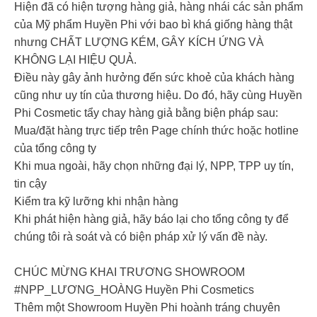
Hiện đã có hiện tượng hàng giả, hàng nhái các sản phẩm
của Mỹ phẩm Huyền Phi với bao bì khá giống hàng thật
nhưng CHẤT LƯỢNG KÉM, GÂY KÍCH ỨNG VÀ
KHÔNG LẠI HIỆU QUẢ.
Điều này gây ảnh hưởng đến sức khoẻ của khách hàng
cũng như uy tín của thương hiệu. Do đó, hãy cùng Huyền
Phi Cosmetic tẩy chay hàng giả bằng biện pháp sau:
Mua/đặt hàng trực tiếp trên Page chính thức hoặc hotline
của tổng công ty
Khi mua ngoài, hãy chọn những đại lý, NPP, TPP uy tín,
tin cậy
Kiểm tra kỹ lưỡng khi nhận hàng
Khi phát hiện hàng giả, hãy báo lại cho tổng công ty để
chúng tôi rà soát và có biện pháp xử lý vấn đề này.
CHÚC MỪNG KHAI TRƯƠNG SHOWROOM
#NPP_LƯƠNG_HOÀNG Huyền Phi Cosmetics
Thêm một Showroom Huyền Phi hoành tráng chuyên