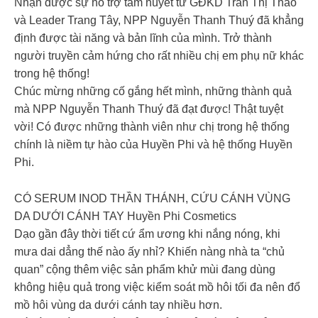
Nhận được sự hỗ trợ tâm huyết từ GĐKD Trần Thị Thao
và Leader Trang Tây, NPP Nguyễn Thanh Thuý đã khẳng
định được tài năng và bản lĩnh của mình. Trở thành
người truyền cảm hứng cho rất nhiều chị em phụ nữ khác
trong hệ thống!
Chúc mừng những cố gắng hết mình, những thành quả
mà NPP Nguyễn Thanh Thuý đã đạt được! Thật tuyệt
vời! Có được những thành viên như chị trong hệ thống
chính là niềm tự hào của Huyền Phi và hệ thống Huyền
Phi.
CÓ SERUM INOD THẦN THÁNH, CỨU CÁNH VÙNG
DA DƯỚI CÁNH TAY Huyền Phi Cosmetics
Dạo gần đây thời tiết cứ ẩm ương khi nắng nóng, khi
mưa dai dẳng thế nào ấy nhỉ? Khiến nàng nhà ta “chủ
quan” cộng thêm việc sản phẩm khử mùi đang dùng
không hiệu quả trong việc kiểm soát mồ hôi tối đa nên đổ
mồ hôi vùng da dưới cánh tay nhiều hơn.