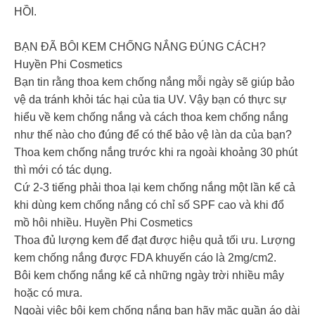
HỒI.
BẠN ĐÃ BÔI KEM CHỐNG NẮNG ĐÚNG CÁCH?
Huyền Phi Cosmetics
Bạn tin rằng thoa kem chống nắng mỗi ngày sẽ giúp bảo
vệ da tránh khỏi tác hại của tia UV. Vậy bạn có thực sự
hiểu về kem chống nắng và cách thoa kem chống nắng
như thế nào cho đúng để có thể bảo vệ làn da của bạn?
Thoa kem chống nắng trước khi ra ngoài khoảng 30 phút
thì mới có tác dụng.
Cứ 2-3 tiếng phải thoa lại kem chống nắng một lần kể cả
khi dùng kem chống nắng có chỉ số SPF cao và khi đổ
mồ hôi nhiều. Huyền Phi Cosmetics
Thoa đủ lượng kem để đạt được hiệu quả tối ưu. Lượng
kem chống nắng được FDA khuyến cáo là 2mg/cm2.
Bôi kem chống nắng kể cả những ngày trời nhiều mây
hoặc có mưa.
Ngoài việc bôi kem chống nắng bạn hãy mặc quần áo dài