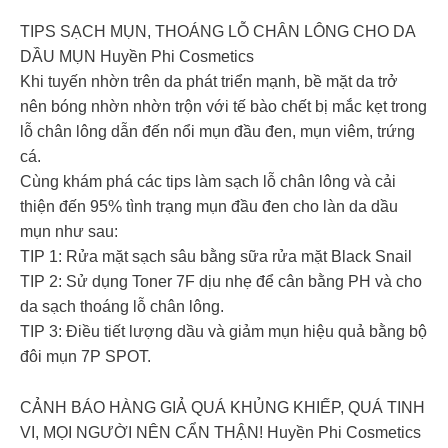
TIPS SẠCH MỤN, THOÁNG LỖ CHÂN LÔNG CHO DA
DẦU MỤN Huyền Phi Cosmetics
Khi tuyến nhờn trên da phát triển mạnh, bề mặt da trở
nên bóng nhờn nhờn trộn với tế bào chết bị mắc kẹt trong
lỗ chân lông dẫn đến nổi mụn đầu đen, mụn viêm, trứng
cá.
Cùng khám phá các tips làm sạch lỗ chân lông và cải
thiện đến 95% tình trạng mụn đầu đen cho làn da dầu
mụn như sau:
TIP 1: Rửa mặt sạch sâu bằng sữa rửa mặt Black Snail
TIP 2: Sử dụng Toner 7F dịu nhẹ để cân bằng PH và cho
da sạch thoáng lỗ chân lông.
TIP 3: Điều tiết lượng dầu và giảm mụn hiệu quả bằng bộ
đôi mụn 7P SPOT.
CẢNH BÁO HÀNG GIẢ QUÁ KHỦNG KHIẾP, QUÁ TINH
VI, MỌI NGƯỜI NÊN CẨN THẬN! Huyền Phi Cosmetics