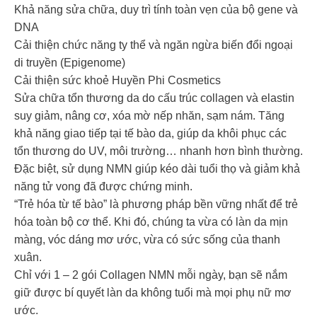
Khả năng sửa chữa, duy trì tính toàn vẹn của bộ gene và
DNA
Cải thiện chức năng ty thể và ngăn ngừa biến đổi ngoại
di truyền (Epigenome)
Cải thiện sức khoẻ Huyền Phi Cosmetics
Sửa chữa tổn thương da do cấu trúc collagen và elastin
suy giảm, nâng cơ, xóa mờ nếp nhăn, sạm nám. Tăng
khả năng giao tiếp tại tế bào da, giúp da khôi phục các
tổn thương do UV, môi trường… nhanh hơn bình thường.
Đặc biệt, sử dụng NMN giúp kéo dài tuổi thọ và giảm khả
năng tử vong đã được chứng minh.
“Trẻ hóa từ tế bào” là phương pháp bền vững nhất để trẻ
hóa toàn bộ cơ thể. Khi đó, chúng ta vừa có làn da mịn
màng, vóc dáng mơ ước, vừa có sức sống của thanh
xuân.
Chỉ với 1 – 2 gói Collagen NMN mỗi ngày, bạn sẽ nắm
giữ được bí quyết làn da không tuổi mà mọi phụ nữ mơ
ước.