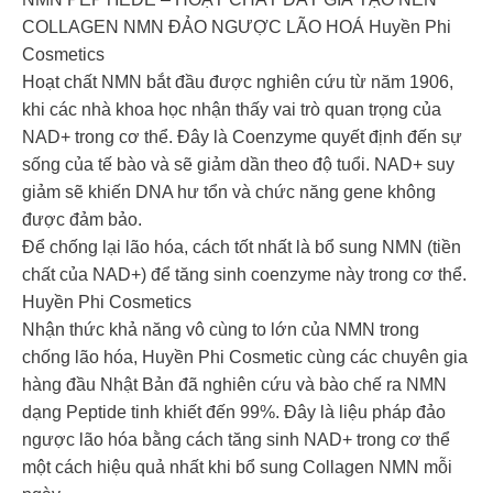
COLLAGEN NMN ĐẢO NGƯỢC LÃO HOÁ Huyền Phi
Cosmetics
Hoạt chất NMN bắt đầu được nghiên cứu từ năm 1906,
khi các nhà khoa học nhận thấy vai trò quan trọng của
NAD+ trong cơ thể. Đây là Coenzyme quyết định đến sự
sống của tế bào và sẽ giảm dần theo độ tuổi. NAD+ suy
giảm sẽ khiến DNA hư tổn và chức năng gene không
được đảm bảo.
Để chống lại lão hóa, cách tốt nhất là bổ sung NMN (tiền
chất của NAD+) để tăng sinh coenzyme này trong cơ thể.
Huyền Phi Cosmetics
Nhận thức khả năng vô cùng to lớn của NMN trong
chống lão hóa, Huyền Phi Cosmetic cùng các chuyên gia
hàng đầu Nhật Bản đã nghiên cứu và bào chế ra NMN
dạng Peptide tinh khiết đến 99%. Đây là liệu pháp đảo
ngược lão hóa bằng cách tăng sinh NAD+ trong cơ thể
một cách hiệu quả nhất khi bổ sung Collagen NMN mỗi