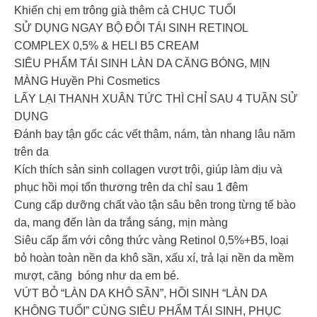
Khiến chị em trông già thêm cả CHỤC TUỔI
SỬ DỤNG NGAY BỘ ĐÔI TÁI SINH RETINOL
COMPLEX 0,5% & HELI B5 CREAM
SIÊU PHẨM TÁI SINH LÀN DA CĂNG BÓNG, MỊN
MÀNG Huyền Phi Cosmetics
LẤY LẠI THANH XUÂN TỨC THÌ CHỈ SAU 4 TUẦN SỬ
DỤNG
Đánh bay tận gốc các vết thâm, nám, tàn nhang lâu năm
trên da
Kích thích sản sinh collagen vượt trội, giúp làm dịu và
phục hồi mọi tổn thương trên da chỉ sau 1 đêm
Cung cấp dưỡng chất vào tận sâu bên trong từng tế bào
da, mang đến làn da trắng sáng, mịn màng
Siêu cấp ẩm với công thức vàng Retinol 0,5%+B5, loại
bỏ hoàn toàn nền da khô sần, xấu xí, trả lại nền da mềm
mượt, căng bóng như da em bé.
VỨT BỎ “LÀN DA KHÔ SẦN”, HỒI SINH “LÀN DA
KHÔNG TUỔI” CÙNG SIÊU PHẨM TÁI SINH, PHỤC