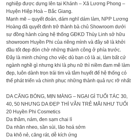
nghiệp được dựng lên tại Khánh – Xã Lương Phong –
Huyện Hiệp Hoà – Bắc Giang.
Mạnh mẽ – quyết đoán, dám nghĩ dám làm, NPP Lương
Hoàng đã quyết định trở thành bà chủ Showroom dưới
sự đồng hành cùng hệ thống GĐKD Thùy Linh sở hữu
showroom Huyền Phi của riêng mình và đây sẽ là khởi
đầu tốt đẹp đón chờ những thành công ở phía trước.
Đây là minh chứng cho việc dù bạn có là ai, làm bất cứ
ngành nghề gì nhưng khi là phụ nữ thì niềm đam mê làm
đẹp, luôn dành trọn trái tim và tâm huyết để hệ thống có
thể phát triển và chinh phục những thành quả rực rỡ nhất
DA CĂNG BÓNG, MỊN MÀNG – NGẠI GÌ TUỔI TÁC 30,
40, 50 NHƯNG DA ĐẸP THÌ VẪN TRẺ MÃI NHƯ TUỔI
20 Huyền Phi Cosmetics
Da thâm, nám, đen sạm chai lì
Da nhăn nheo, sần sùi, lão hoá sớm
Da khô nẻ, căng rát, dễ kích ứng