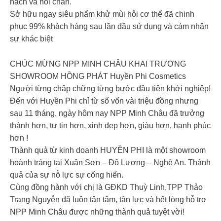
nách và hôi chân. ​
Sở hữu ngay siêu phẩm khử mùi hôi cơ thể đã chinh
phục 99% khách hàng sau lần đầu sử dụng và cảm nhận
sự khác biệt ​
CHÚC MỪNG NPP MINH CHÂU KHAI TRƯƠNG
SHOWROOM HỒNG PHÁT Huyền Phi Cosmetics
Người từng chập chững từng bước đầu tiên khởi nghiệp!
Đến với Huyền Phi chỉ từ số vốn vài triệu đồng nhưng
sau 11 tháng, ngày hôm nay NPP Minh Châu đã trưởng
thành hơn, tự tin hơn, xinh đẹp hơn, giàu hơn, hạnh phúc
hơn !
Thành quả từ kinh doanh HUYỀN PHI là một showroom
hoành tráng tại Xuân Sơn – Đô Lương – Nghệ An. Thành
quả của sự nỗ lực sự cống hiến.
Cùng đồng hành với chị là GĐKD Thuỳ Linh,TPP Thảo
Trang Nguyễn đã luôn tận tâm, tận lực và hết lòng hỗ trợ
NPP Minh Châu được những thành quả tuyệt vời!