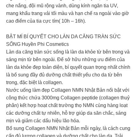
che nắng, đội mũ rộng vành, dùng kính ngăn tia UV,
mang khẩu trang vải tối màu và hạn chế ra ngoài vào giờ
cao điểm của tia cực tím( 10h – 16h).
BẬT MÍ BÍ QUYẾT CHO LÀN DA CĂNG TRÀN SỨC
SỐNG Huyền Phi Cosmetics
Làn da căng tràn sức sống là làn da khỏe từ bên trong và
sáng mịn từ bên ngoài. Để sở hữu những ưu điểm của
làn da khỏe đẹp toàn diện, bí quyết quan trọng nhất chính
là bổ sung đầy đủ dưỡng chất thiết yếu cho da từ bên
trong, đặc biệt là collagen.
Nước uống làm đẹp Collagen NMN Nhật Bản nổi bật với
công thức chứa 3000mg Collagen peptide (collagen thuỷ
phân) kết hợp hoạt chất trường thọ NMN cùng hàng loạt
các dưỡng chất tự nhiên, hỗ trợ giúp da săn chắc, sáng
mịn và giảm các dấu hiệu lão hóa.
Bổ sung Collagen NMN Nhật Bản mỗi ngày, là cách cung
cấp đủ lượng collagen và dưỡng chất cho làn da. Trải