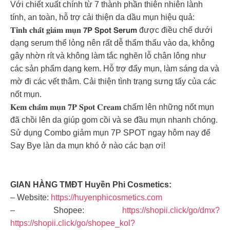
Với chiết xuất chính từ 7 thành phần thiên nhiên lành
tính, an toàn, hỗ trợ cải thiện da dầu mụn hiệu quả:
𝐓𝐢𝐧𝐡 𝐜𝐡𝐚̂́𝐭 𝐠𝐢𝐚̉𝐦 𝐦𝐮̣𝐧 𝟳𝗣 𝗦𝗽𝗼𝘁 𝗦𝗲𝗿𝘂𝗺 được điều chế dưới
dạng serum thể lỏng nên rất dễ thẩm thấu vào da, không
gây nhờn rít và không làm tắc nghẽn lỗ chân lông như
các sản phẩm dạng kem. Hỗ trợ đẩy mụn, làm sáng da và
mờ đi các vết thâm. Cải thiện tình trạng sưng tấy của các
nốt mụn.
𝐊𝐞𝐦 𝐜𝐡𝐚̂́𝐦 𝐦𝐮̣𝐧 𝟕𝐏 𝐒𝐩𝐨𝐭 𝐂𝐫𝐞𝐚𝐦 chấm lên những nốt mụn
đã chồi lên da giúp gom cồi và se đầu mụn nhanh chóng.
Sử dụng Combo giảm mụn 7P SPOT ngay hôm nay để
Say Bye làn da mụn khó ở nào các bạn ơi!
GIAN HÀNG TMĐT Huyền Phi Cosmetics:
– Website:
https://huyenphicosmetics.com
– Shopee:
https://shopii.click/go/dmx?
https://shopii.click/go/shopee_kol?