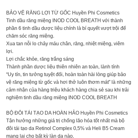
BẢO VỆ RĂNG LỢI TỪ GỐC Huyền Phi Cosmetics
Tinh dầu răng miệng INOD COOL BREATH với thành
phần 6 tinh dầu dược liệu chính là bí quyết vượt trội để
chăm sóc răng miệng.
Xua tan nỗi lo chảy máu chân, răng, nhiệt miệng, viêm
lợi.
Lợi chắc khỏe, răng trắng sáng
Thành phần dược liệu thiên nhiên an toàn, lành tính
“Uy tín, tin tưởng tuyệt đối, hoàn toàn hài lòng giúp bảo
vệ răng miệng từ gốc và hơi thở luôn thơm mát” là những
cảm nhận của hàng triệu khách hàng chia sẻ sau khi trải
nghiệm tinh dầu răng miệng INOD COOL BREATH
BỘ ĐÔI TÁI TẠO DA HOÀN HẢO Huyền Phi Cosmetics
Tận hưởng những giá trị chống lão hóa tốt nhất mà bộ
đôi tái tạo da Retinol Complex 0,5% và Heli B5 Cream
mang lại cho bất kỳ làn da nào.