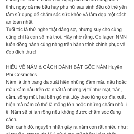
tính, ngay cả mẹ bầu hay phụ nữ sau sinh đều có thể yên
tâm sử dụng để chăm sóc sức khỏe và làm đẹp một cách
an toàn nhất.
Tuổi tác là thứ nghe thật đáng sợ, nhưng suy cho cùng
cũng chỉ là con số mà thôi. Hãy nhớ rằng, Collagen NMN
luôn đồng hành cùng nàng trên hành trình chinh phục vẻ
đẹp đích thực!
HIỂU VỀ NÁM & CÁCH ĐÁNH BẬT GỐC NÁM Huyền
Phi Cosmetics
Nám là tình trạng da xuất hiện những đám màu nâu hoặc
màu xám nâu trên da nhất là những vị trí như mặt, trán,
cằm, sống mũi, hai bên gò má,..tùy theo từng cơ địa xuất
hiện mà nám có thể là mảng lớn hoặc những chấm nhỏ li
ti. Nám sẽ bị lan rộng nếu không được chăm sóc đúng
cách.
Bên cạnh đó, nguyên nhân gây ra nám còn rất nhiều như: