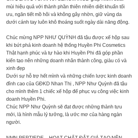
mùi hiệu quả với thành phần thiên nhiên diệt khuẩn tối
ưu, ngăn tiết mồ hôi và không gây nhờn, giữ vùng da
dưới cánh tay luôn khô thoáng suốt ngày dài năng động.
Chúc mừng NPP NHƯ QUỲNH đã tậu được xế hộp sau
khi bứt phá kinh doanh hệ thống Huyền Phi Cosmetics
Thật hạnh phúc và tự hào khi Huyền Phi đã góp phần
kiến tạo nên những doanh nhân thành công, giàu có và
xinh đẹp
Dưới sự hỗ trợ hết mình và những chiến lược kinh doanh
đỉnh cao của GĐKD Nhan Thị , NPP Như Quỳnh đã tậu
cho mình thêm 1 chiếc xế hộp để phục vụ công việc kinh
doanh Huyền Phi.
Chúc NPP Như Quỳnh sẽ đạt được những thành tựu
mới, là hình mẫu lý tưởng, là ước mơ của hàng ngàn
người.
NMN PEPTIEDE – HOẠT CHẤT ĐẮT GIÁ TẠO NÊN