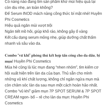
Có nàng nào đang tìm sản phẩm khử mùi hiệu quả lại
còn dịu nhẹ, an toàn không?
Để Serum INOD mách nàng công thức bí mật nhé! Huyền
Phi Cosmetics
Hiệu quả ngăn mùi vượt trội
Ngăn tiết mồ hôi, giúp khô ráo, không gây ố vàng
Kết cấu dạng serum mỏng nhẹ, giúp dưỡng chất thấm
nhanh và sâu vào da.
𝐂𝐨𝐦𝐛𝐨 “𝐯𝐮̃ 𝐤𝐡𝐢́” 𝐩𝐡𝐨̀𝐧𝐠 𝐭𝐡𝐮̉ 𝐤𝐞̂́𝐭 𝐡𝐨̛̣𝐩 𝐭𝐚̂́𝐧 𝐜𝐨̂𝐧𝐠 𝐜𝐡𝐨 𝐝𝐚 𝐝𝐚̂̀𝐮, 𝐛𝐢̣
𝐦𝐮̣𝐧! Huyền Phi Cosmetics
Mùa hè cũng là lúc mụn đang “nhen nhóm”, tìm kiếm cơ
hội xuất hiện trên làn da của bạn. Thủ sẵn cho mình
những vũ khí chất lượng, không chỉ ngăn ngừa mụn mà
còn chăm sóc làn da sau mụn một cách hoàn hảo nhất.
Combo “vũ khí” giảm mụn 7P SPOT SERUM & 7P SPOT
CREAM ngon- bổ – rẻ cho làn da mụn: Huyền Phi
Cosmetics