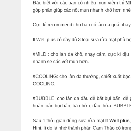
Đặc biệt với các bạn có nhiều mụn viêm thì 𝐌
góp phần giúp các nốt mụn nhanh khô hơn nhé
Cực kì recommend cho bạn có làn da quá nhạy c
It Well plus có đầy đủ 3 loại sữa rửa mặt phù 
#MILD : cho làn da khô, nhạy cảm, cực kì dịu
nhanh se các vết mụn hơn.
#COOLING: cho làn da thường, chiết xuất bạc h
COOLING.
#BUBBLE: cho làn da dầu dễ bắt bụi bẩn, dễ gặ
hoàn toàn bụi bẩn, bã nhờn, dầu thừa. BUBBLE 
Sau 1 thời gian dùng sữa rửa mặt
It Well plus
Hihi, lí do là nhờ thành phần Cam Thảo có tron