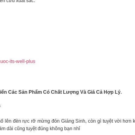
ên cứu xuất sắc.
oc-its-well-plus
riển Các Sản Phẩm Có Chất Lượng Và Giá Cả Hợp Lý.
s
 phố lên đèn rực rỡ mừng đón Giáng Sinh, còn gì tuyệt vời hơn 
ăm dài cũng tuyệt đúng không bạn nhỉ