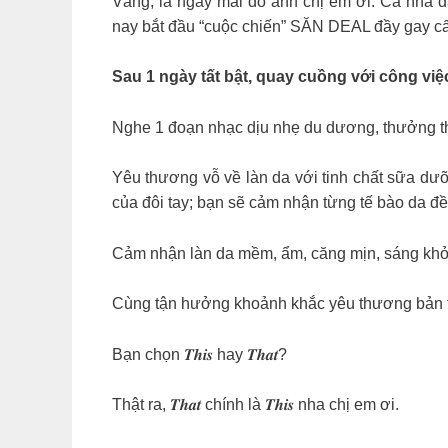
Vâng, là ngày mai đó anh chị em ơi. Cả nhà 
nay bắt đầu “cuộc chiến” SĂN DEAL đầy gay cấn
Sau 1 ngày tất bật, quay cuồng với công việc
Nghe 1 đoạn nhạc dịu nhẹ du dương, thưởng thứ
Yêu thương vỗ về làn da với tinh chất sữa dưỡ
của đôi tay; bạn sẽ cảm nhận từng tế bào da đề
Cảm nhận làn da mềm, ẩm, căng mịn, sáng khỏe
Cùng tận hưởng khoảnh khắc yêu thương bản t
Bạn chọn 𝑻𝒉𝒊𝒔 hay 𝑻𝒉𝒂𝒕?
Thật ra, 𝑻𝒉𝒂𝒕 chính là 𝑻𝒉𝒊𝒔 nha chị em ơi.