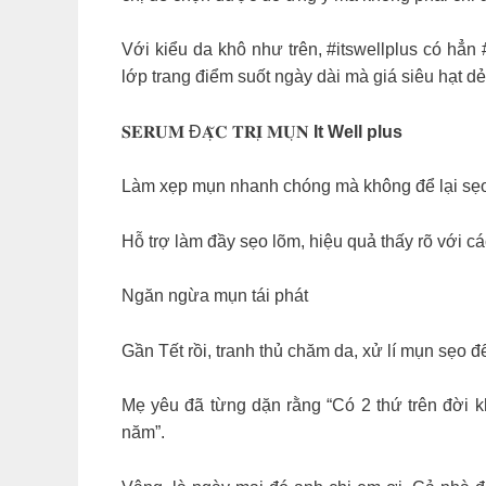
Với kiểu da khô như trên, #itswellplus có hẳn
lớp trang điểm suốt ngày dài mà giá siêu hạt d
𝐒𝐄𝐑𝐔𝐌 Đ𝐀̣̆𝐂 𝐓𝐑𝐈̣ 𝐌𝐔̣𝐍
It Well plus
Làm xẹp mụn nhanh chóng mà không để lại sẹ
Hỗ trợ làm đầy sẹo lõm, hiệu quả thấy rõ với c
Ngăn ngừa mụn tái phát
Gần Tết rồi, tranh thủ chăm da, xử lí mụn sẹo 
Mẹ yêu đã từng dặn rằng “Có 2 thứ trên đời kh
năm”.