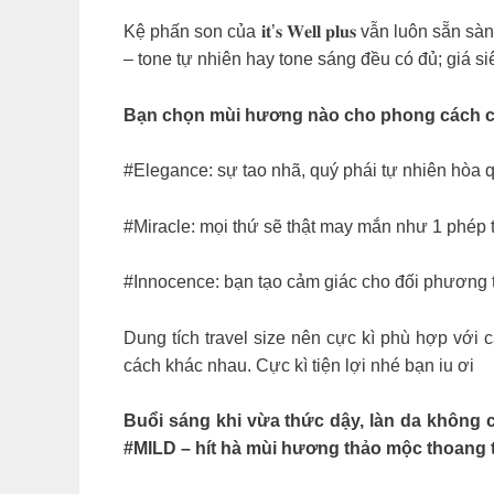
Kệ phấn son của 𝐢𝐭’𝐬 𝐖𝐞𝐥𝐥 𝐩𝐥𝐮𝐬 vẫn luôn
– tone tự nhiên hay tone sáng đều có đủ; giá 
Bạn chọn mùi hương nào cho phong cách củ
#Elegance: sự tao nhã, quý phái tự nhiên hòa q
#Miracle: mọi thứ sẽ thật may mắn như 1 phép t
#Innocence: bạn tạo cảm giác cho đối phương t
Dung tích travel size nên cực kì phù hợp với 
cách khác nhau. Cực kì tiện lợi nhé bạn iu ơi
Buổi sáng khi vừa thức dậy, làn da không c
#MILD – hít hà mùi hương thảo mộc thoang th