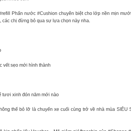
 #refill Phấn nước #Cushion chuyên biệt cho lớp nền mịn mướt
ẻ, các chị đừng bỏ qua sự lựa chọn này nha.
o
ác vết sẹo mới hình thành
để tươi xinh đón năm mới nào
ông thể bỏ lỡ là chuyến xe cuối cùng trở về nhà mùa SIÊU SAL