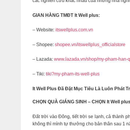
các nghiên cứu khác nhau của những nhà nghi
GIAN HÀNG TMĐT It Well plus:
– Website:
itswellplus.com.vn
– Shopee:
shopee.vn/itswellplus_officialstore
– Lazada:
www.lazada.vn/shop/my-pham-han-qu
– Tiki:
tiki?my-pham-its-well-plus
It Well Plus
Đã Đặt Mục Tiêu Là Luôn Phát T
CHỌN QUÀ GIÁNG SINH – CHỌN It Well plu
Đất trời vào Đông, tiết trời se lạnh, cả thành
không thì mình tự thưởng cho bản thân sau 1 n