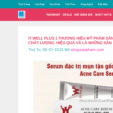
Chuyển
Thời Trang
Làm Đẹp
Sức Khỏe
Thể Thao
Công Nghệ
Điện Máy
đến
nội
*MOINHAT
DEALS
MÃ GIẢM GIÁ
$HOT HOT$
dung
IT WELL PLUS 1 THƯƠNG HIỆU MỸ PHẨM SẢ
CHẤT LƯỢNG, HIỆU QUẢ VÀ LÀ NHỮNG SẢN
Thứ Tư, 08-01-2025
Bởi
shopsanpham.com