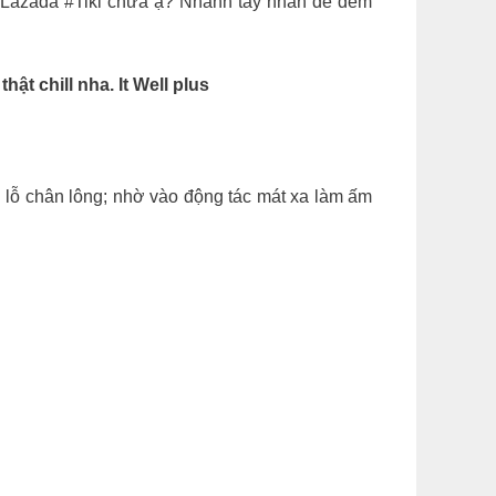
 #Lazada #Tiki chưa ạ? Nhanh tay nhấn để đêm
t chill nha. It Well plus
g lỗ chân lông; nhờ vào động tác mát xa làm ấm