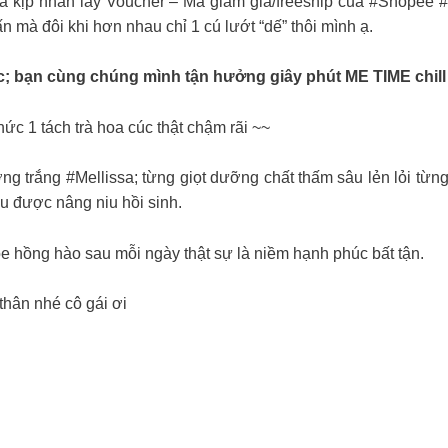
đã kịp nhấn lấy Voucher – Mã giảm giá/freeship của #Shopee
 mà đôi khi hơn nhau chỉ 1 cú lướt “dế” thôi mình ạ.
; bạn cùng chúng mình tận hưởng giây phút ME TIME chill thậ
c 1 tách trà hoa cúc thật chậm rãi ~~
ng trắng #Mellissa; từng giọt dưỡng chất thấm sâu lẻn lỏi từn
u được nâng niu hồi sinh.
 hồng hào sau mỗi ngày thật sự là niềm hạnh phúc bất tận.
hân nhé cô gái ơi