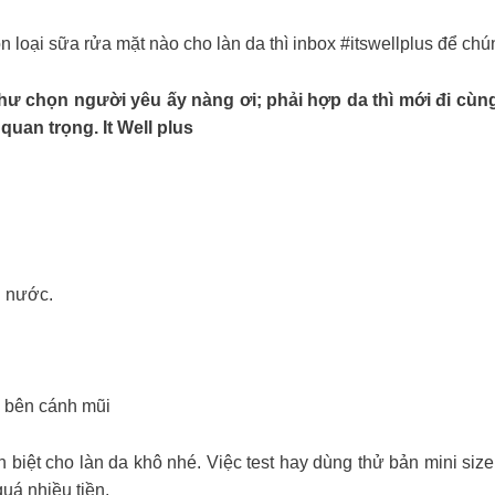
 loại sữa rửa mặt nào cho làn da thì inbox #itswellplus để chú
 chọn người yêu ấy nàng ơi; phải hợp da thì mới đi cùng
quan trọng. It Well plus
u nước.
2 bên cánh mũi
biệt cho làn da khô nhé. Việc test hay dùng thử bản mini siz
uá nhiều tiền.