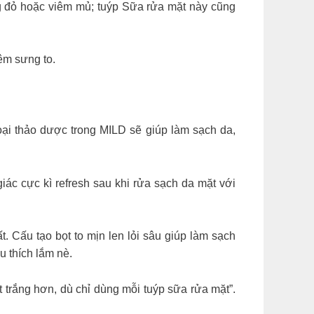
ưng đỏ hoặc viêm mủ; tuýp Sữa rửa mặt này cũng
êm sưng to.
oại thảo dược trong MILD sẽ giúp làm sạch da,
ác cực kì refresh sau khi rửa sạch da mặt với
 Cấu tạo bọt to mịn len lỏi sâu giúp làm sạch
 thích lắm nè.
t trắng hơn, dù chỉ dùng mỗi tuýp sữa rửa mặt”.