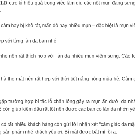
𝐈𝐋𝐃 cực kì hiệu quả trong việc làm dịu các nốt mụn đang s
.
ảm hay bị khô rát, mẩn đỏ hay nhiều mụn – đặc biệt là mụn vi
hợp với từng làn da bạn nhé
 nhẹ nên rất thích hợp với làn da nhiều mun viêm sưng. Các l
à the mát nên rất hợp với thời tiết nắng nóng mùa hè. Cảm gi
p trường hợp bí tắc lỗ chân lông gây ra mụn ẩn dưới da nhất.
còn giúp kiềm dầu rất tốt nên được các bạn có làn da nhờn yêu
, có rất nhiều khách hàng còn gửi lời nhận xét “cảm giác da mặ
g sản phẩm nhé khách yêu ơi. Bí mật được bật mí rồi ạ.