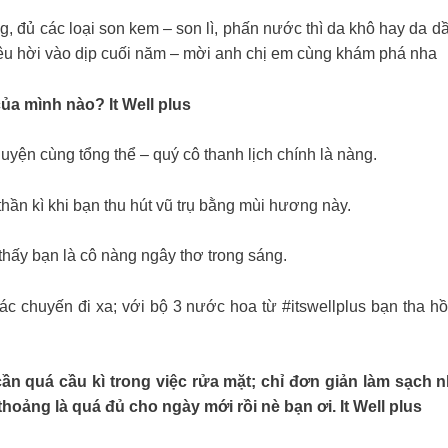
 sẵn sàng, đủ các loại son kem – son lì, phấn nước thì da khô hay 
siêu hời vào dịp cuối năm – mời anh chị em cùng khám phá nha
a mình nào? It Well plus
uyện cùng tổng thể – quý cô thanh lịch chính là nàng.
hần kì khi bạn thu hút vũ trụ bằng mùi hương này.
hấy bạn là cô nàng ngây thơ trong sáng.
các chuyến đi xa; với bộ 3 nước hoa từ #itswellplus bạn tha 
ần quá cầu kì trong việc rửa mặt; chỉ đơn giản làm sạch 
oảng là quá đủ cho ngày mới rồi nè bạn ơi. It Well plus