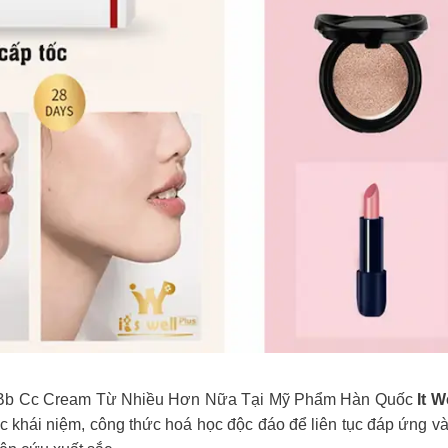
 Bb Cc Cream Từ Nhiều Hơn Nữa Tại Mỹ Phẩm Hàn Quốc
It W
ác khái niệm, công thức hoá học độc đáo để liên tục đáp ứng v