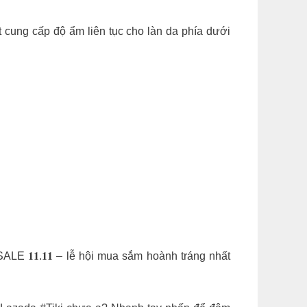
 cung cấp độ ẩm liên tục cho làn da phía dưới
E 𝟏𝟏.𝟏𝟏 – lễ hội mua sắm hoành tráng nhất