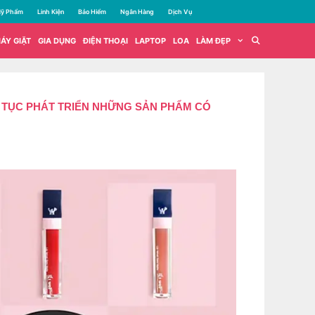
ỹ Phẩm
Linh Kiện
Bảo Hiểm
Ngân Hàng
Dịch Vụ
ÁY GIẶT
GIA DỤNG
ĐIỆN THOẠI
LAPTOP
LOA
LÀM ĐẸP
M TỤC PHÁT TRIỂN NHỮNG SẢN PHẨM CÓ