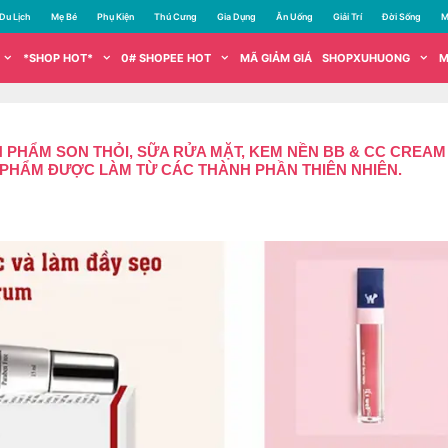
Du Lịch
Mẹ Bé
Phụ Kiện
Thú Cưng
Gia Dụng
Ăn Uống
Giải Trí
Đời Sống
M
*SHOP HOT*
0# SHOPEE HOT
MÃ GIẢM GIÁ
SHOPXUHUONG
M
N PHẨM SON THỎI, SỮA RỬA MẶT, KEM NỀN BB & CC CREA
 PHẨM ĐƯỢC LÀM TỪ CÁC THÀNH PHẦN THIÊN NHIÊN.