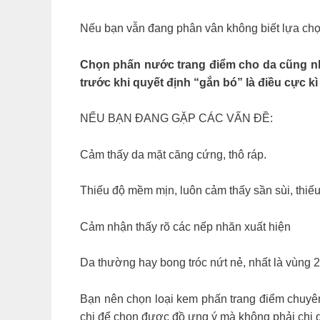
Nếu bạn vẫn đang phân vân không biết lựa chọn
Chọn phấn nước trang điểm cho da cũng như
trước khi quyết định “gắn bó” là điều cực kì 
NẾU BẠN ĐANG GẶP CÁC VẤN ĐỀ:
Cảm thấy da mặt căng cứng, thô ráp.
Thiếu độ mềm mịn, luôn cảm thấy sần sùi, thiế
Cảm nhận thấy rõ các nếp nhăn xuất hiện
Da thường hay bong tróc nứt nẻ, nhất là vùng 
Bạn nên chọn loại kem phấn trang điểm chuyên 
chị để chọn được đồ ưng ý mà không phải chi q