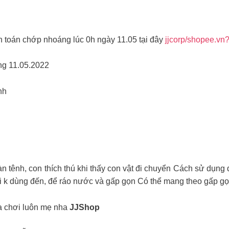
h toán chớp nhoáng lúc 0h ngày 11.05 tại đây
jjcorp/shopee.vn
ong 11.05.2022
nh
hàn tênh, con thích thú khi thấy con vật đi chuyển Cách sử dụn
hi k dùng đến, để ráo nước và gấp gọn Có thể mang theo gấp g
a chơi luôn mẹ nha
JJShop