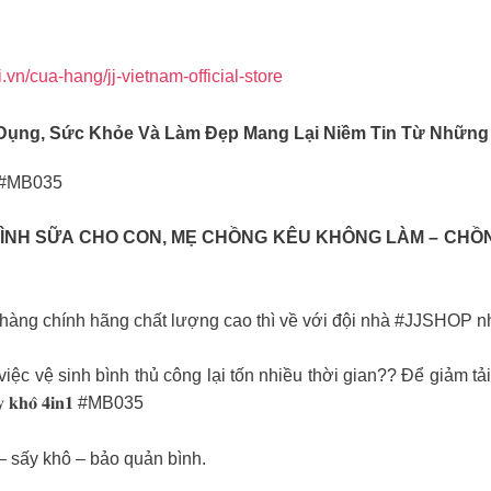
ki.vn/cua-hang/jj-vietnam-official-store
ia Dụng, Sức Khỏe Và Làm Đẹp Mang Lại Niềm Tin Từ Nhữ
 𝟒𝐢𝐧𝟏 #MB035
ÌNH SỮA CHO CON, MẸ CHỒNG KÊU KHÔNG LÀM – CHỒN
 hàng chính hãng chất lượng cao thì về với đội nhà #JJSHOP n
c vệ sinh bình thủ công lại tốn nhiều thời gian?? Để giảm tả
 𝐬𝐚̂́𝐲 𝐤𝐡𝐨̂ 𝟒𝐢𝐧𝟏 #MB035
 – sấy khô – bảo quản bình.