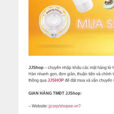
JJShop
– chuyên nhập khẩu các mặt hàng từ H
Hàn nhanh gọn, đơn giản, thuận tiện và chính 
thông qua
JJSHOP
để đặt mua và vận chuyển về
GIAN HÀNG TMĐT JJShop:
– Website:
jjcorp/shopee.vn?