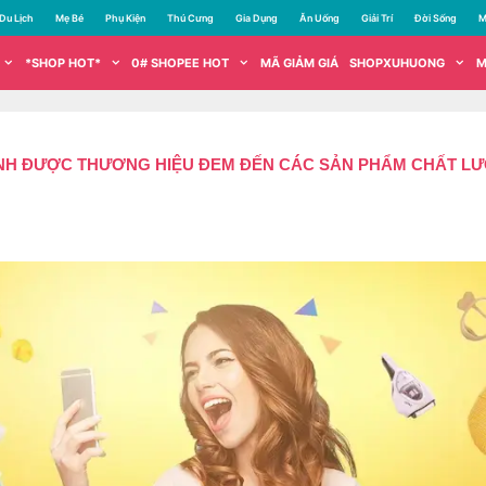
Du Lịch
Mẹ Bé
Phụ Kiện
Thú Cưng
Gia Dụng
Ăn Uống
Giải Trí
Đời Sống
M
*SHOP HOT*
0# SHOPEE HOT
MÃ GIẢM GIÁ
SHOPXUHUONG
M
ĐỊNH ĐƯỢC THƯƠNG HIỆU ĐEM ĐẾN CÁC SẢN PHẨM CHẤT L