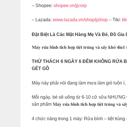
– Shopee:
shopee.vn/jjcorp
– Lazada:
www.lazada.vn/shop/jjshop
– Tiki:
ti
Đặt Biệt Là Các Mặt Hàng Mẹ Và Bé, Đồ G
𝐌𝐚́𝐲 𝐫𝐮̛̉𝐚 𝐛𝐢̀𝐧𝐡 𝐭𝐢́𝐜𝐡 𝐡𝐨̛̣𝐩 𝐭𝐢𝐞̣̂𝐭 𝐭𝐫𝐮̀𝐧𝐠 𝐯𝐚̀ 𝐬𝐚̂́𝐲 𝐤𝐡𝐨̂
THỬ THÁCH 6 NGÀY 6 ĐÊM KHÔNG RỬA B
GÉT GÔ
Máy này phải nói đang làm mưa làm gió luôn í,
Mỗi ngày, bé sẽ uống từ 6-10 cữ sữa NHƯNG việ
sản phẩm 𝐌𝐚́𝐲 𝐫𝐮̛̉𝐚 𝐛𝐢̀𝐧𝐡 𝐭𝐢́𝐜𝐡 𝐡𝐨̛̣𝐩 𝐭𝐢𝐞̣̂𝐭 𝐭𝐫𝐮̀𝐧𝐠 𝐯𝐚̀
4 chức năng trong 1 máy: Rửa bình – tiệt trùng