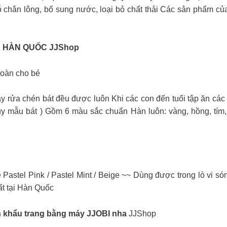
lỗ chân lông, bổ sung nước, loại bỏ chất thải Các sản phẩm c
N HÀN QUỐC JJShop
toàn cho bé
áy rửa chén bát đều được luôn Khi các con đến tuổi tập ăn các 
 tùy mẫu bát ) Gồm 6 màu sắc chuẩn Hàn luôn: vàng, hồng, tím
Pastel Pink / Pastel Mint / Beige ~~ Dùng được trong lò vi s
t tại Hàn Quốc
n khẩu trang bằng máy JJOBI nha
JJShop