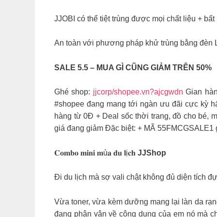
JJOBI có thể tiệt trùng được mọi chất liệu + bất 
An toàn với phương pháp khử trùng bằng đèn LE
SALE 5.5 – MUA GÌ CŨNG GIẢM TRÊN 50%
Ghé shop:
jjcorp/shopee.vn?ajcgwdn
Gian hà
#shopee đang mang tới ngàn ưu đãi cực kỳ hấ
hàng từ 0Đ + Deal sốc thời trang, đồ cho bé, m
giá đang giảm Đặc biệt: + MÃ 55FMCGSALE1 g
𝐂𝐨𝐦𝐛𝐨 𝐦𝐢𝐧𝐢 𝐦ù𝐚 𝐝𝐮 𝐥ị𝐜𝐡
JJShop
Đi du lịch mà sợ vali chật không đủ diện tích đựng
Vừa toner, vừa kèm dưỡng mang lại làn da rạng r
đang phân vân về công dụng của em nó mà chai 