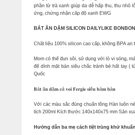
phần từ trà xanh giúp da dễ hấp thu, thu nhỏ 
ứng, chứng nhận cấp độ xanh EWG
BÁT ĂN DẶM SILICON DAILYLIKE BONBO
Chất liệu 100% silicon cao cấp, không BPA an 
Mom có thể đun sôi, sử dụng với lò vi sóng, m
đế dính mặt bàn siêu chắc tránh bé hất tay (
Quốc
𝐁á𝐭 ă𝐧 𝐝ặ𝐦 𝐜á 𝐯𝐨𝐢 𝐅𝐞𝐫𝐠𝐢𝐞 𝐬𝐢ê𝐮 𝐛á𝐦 𝐛à𝐧
Với các màu sắc đúng chuẩn tông Hàn luôn nè 
tích 200ml Kích thước 140x140x75 mm Sản xuấ
Hướng dẫn ba mẹ cách tiệt trùng khử khuẩ