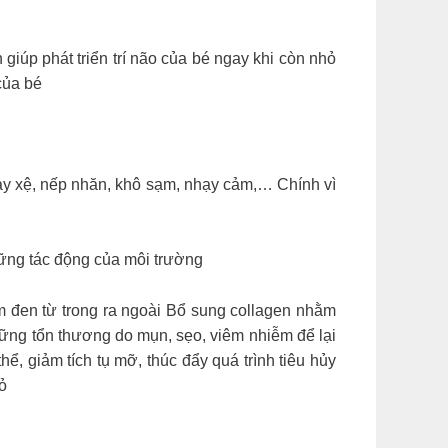
giúp phát triển trí não của bé ngay khi còn nhỏ
của bé
chảy xệ, nếp nhăn, khô sạm, nhạy cảm,… Chính vì
hững tác động của môi trường
m đen từ trong ra ngoài Bổ sung collagen nhằm
ững tổn thương do mụn, sẹo, viêm nhiễm để lại
ể, giảm tích tụ mỡ, thúc đẩy quá trình tiêu hủy
ỏ