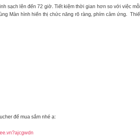
nh sạch lên đến 72 giờ. Tiết kiệm thời gian hơn so với việc mỗ
ng Màn hình hiển thị chức năng rõ ràng, phím cảm ứng. Thiế
oucher để mua sắm nhé ạ:
pee.vn?ajcgwdn