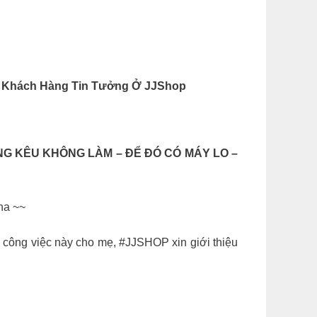
ng Khách Hàng Tin Tưởng Ở JJShop
G KÊU KHÔNG LÀM – ĐỂ ĐÓ CÓ MÁY LO –
ha ~~
i công việc này cho mẹ, #JJSHOP xin giới thiệu