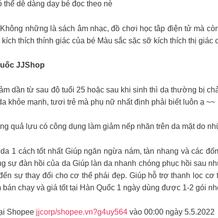
ó thể dễ dàng dạy bé đọc theo nè
 Không những là sách âm nhạc, đồ chơi học tâp điện tử mà còn 
kích thích thính giác của bé Màu sắc sặc sỡ kích thích thị giác 
Quốc JJShop
giảm dần từ sau độ tuổi 25 hoặc sau khi sinh thì da thường bị 
n da khỏe mạnh, tươi trẻ mà phụ nữ nhất định phải biết luôn ạ ~~
trong quả lựu có công dụng làm giảm nếp nhăn trên da mặt do n
n da 1 cách tốt nhất Giúp ngăn ngừa nám, tàn nhang và các đố
ng sự đàn hồi của da Giúp làn da nhanh chóng phục hồi sau nh
 sự thay đổi cho cơ thể phái đẹp. Giúp hỗ trợ thanh lọc cơ th
bán chạy và giá tốt tại Hàn Quốc 1 ngày dùng được 1-2 gói nh
𝐢 tại Shopee
jjcorp/shopee.vn?g4uy564
vào 00:00 ngày 5.5.2022