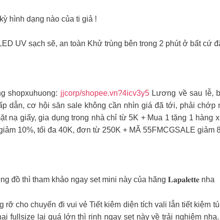
kỳ hình dạng nào của ti giả !
D UV sạch sẽ, an toàn Khử trùng bên trong 2 phút ở bất cứ đâ
ng shopxuhuong:
jjcorp/shopee.vn?4icv3y5
Lương về sau lễ, b
p dẫn, cơ hội săn sale không cần nhìn giá đã tới, phải chớp
ặt nạ giấy, gia dụng trong nhà chỉ từ 5K + Mua 1 tặng 1 hàng x
iảm 10%, tối đa 40K, đơn từ 250K + MÃ 55FMCGSALE giảm 8%
 đồ thì tham khảo ngay set mini này của hãng 𝐋𝐚𝐩𝐚𝐥𝐞𝐭𝐭𝐞 nha
ỡ cho chuyến đi vui vẻ Tiết kiêm diện tích vali lẫn tiết kiệm t
fullsize lại quá lớn thì rinh ngay set này về trải nghiệm nh