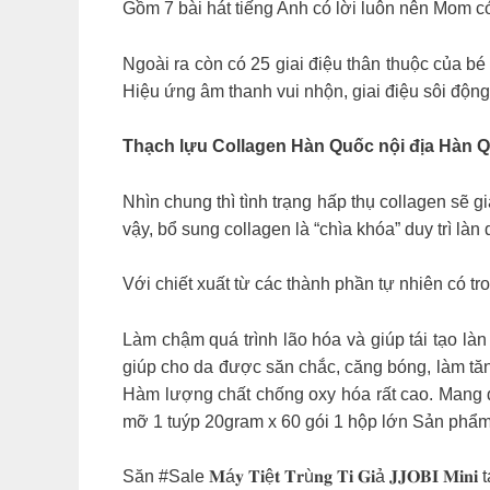
Gồm 7 bài hát tiếng Anh có lời luôn nên Mom c
Ngoài ra còn có 25 giai điệu thân thuộc của bé
Hiệu ứng âm thanh vui nhộn, giai điệu sôi động 
Thạch lựu Collagen Hàn Quốc nội địa Hàn 
Nhìn chung thì tình trạng hấp thụ collagen sẽ 
vậy, bổ sung collagen là “chìa khóa” duy trì là
Với chiết xuất từ các thành phần tự nhiên có 
Làm chậm quá trình lão hóa và giúp tái tạo là
giúp cho da được săn chắc, căng bóng, làm tă
Hàm lượng chất chống oxy hóa rất cao. Mang đến
mỡ 1 tuýp 20gram x 60 gói 1 hộp lớn Sản phẩm 
Săn #Sale 𝐌á𝐲 𝐓𝐢ệ𝐭 𝐓𝐫ù𝐧𝐠 𝐓𝐢 𝐆𝐢ả 𝐉𝐉𝐎𝐁𝐈 𝐌𝐢