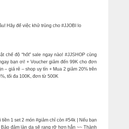
u! Hãy để việc khử trùng cho #JJOBI lo
ật chế độ “hốt” sale ngay nào! #JJSHOP cùng
 ngay bạn ơi! + Voucher giảm đến 99K cho đơn
ịn – giá rẻ – shop uy tín + Mua 2 giảm 20% trên
, tối đa 100K, đơn từ 500K
úi tiền 1 set 2 món #giảm chỉ còn #54k | Nếu bạn
a. Bảo đảm làn da sẽ rạng rỡ hơn hẳn ~~ Thành