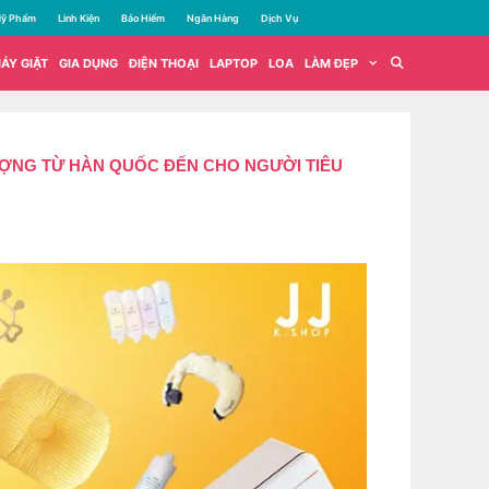
ỹ Phẩm
Linh Kiện
Bảo Hiểm
Ngân Hàng
Dịch Vụ
ÁY GIẶT
GIA DỤNG
ĐIỆN THOẠI
LAPTOP
LOA
LÀM ĐẸP
ƯỢNG TỪ HÀN QUỐC ĐẾN CHO NGƯỜI TIÊU