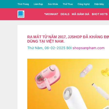
Chuyển
Thời Trang
Làm Đẹp
Sức Khỏe
Thể Thao
Công Nghệ
Điện Máy
đến
nội
*MOINHAT
DEALS
MÃ GIẢM GIÁ
$HOT HOT$
dung
RA MẮT TỪ NĂM 2017, JJSHOP ĐÃ KHẲNG 
DÙNG TẠI VIỆT NAM.
Thứ Năm, 06-02-2025
Bởi
shopsanpham.com