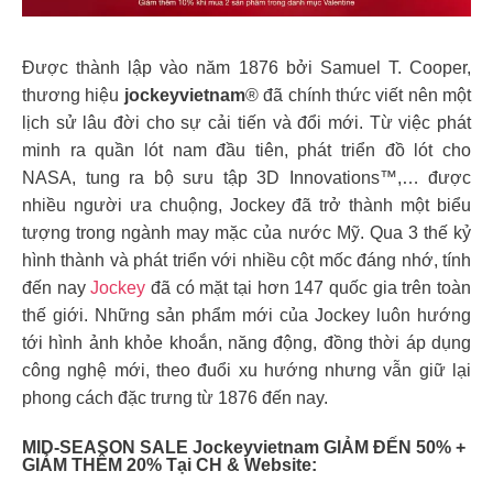
Được thành lập vào năm 1876 bởi Samuel T. Cooper,
thương hiệu
jockeyvietnam
® đã chính thức viết nên một
lịch sử lâu đời cho sự cải tiến và đổi mới. Từ việc phát
minh ra quần lót nam đầu tiên, phát triển đồ lót cho
NASA, tung ra bộ sưu tập 3D Innovations™,… được
nhiều người ưa chuộng, Jockey đã trở thành một biểu
tượng trong ngành may mặc của nước Mỹ. Qua 3 thế kỷ
hình thành và phát triển với nhiều cột mốc đáng nhớ, tính
đến nay
Jockey
đã có mặt tại hơn 147 quốc gia trên toàn
thế giới. Những sản phẩm mới của Jockey luôn hướng
tới hình ảnh khỏe khoắn, năng động, đồng thời áp dụng
công nghệ mới, theo đuổi xu hướng nhưng vẫn giữ lại
phong cách đặc trưng từ 1876 đến nay.
MID-SEASON SALE Jockeyvietnam GIẢM ĐẾN 50% +
GIẢM THÊM 20% Tại CH & Website: