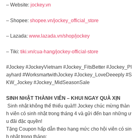
– Website:
jockey.vn
– Shopee:
shopee.vn/jockey_official_store
– Lazada:
www.lazada.vn/shop/jockey
– Tiki:
tiki.vn/cua-hang/jockey-official-store
#Jockey #JockeyVietnam #Jockey_FitsBetter #Jockey_Pl
ayhard #WorksmartwithJockey #Jockey_LoveDeeeply #S
KW_Jockey #Jockey_MidSeasonSale
SINH NHẬT THÀNH VIÊN – KHUI NGAY QUÀ XỊN
Sinh nhật không thể thiếu quà!!! Jockey chúc mừng thàn
h viên có sinh nhật trong tháng 4 và gửi đến bạn những ư
u đãi đặc quyền!
Tặng Coupon hấp dẫn theo hạng mức cho hội viên có sin
h nhật trong tháng: