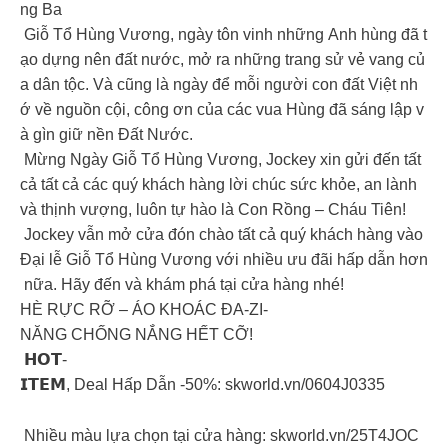
ng Ba
Giỗ Tổ Hùng Vương, ngày tôn vinh những Anh hùng đã t
ạo dựng nên đất nước, mở ra những trang sử vẻ vang củ
a dân tộc. Và cũng là ngày để mỗi người con đất Việt nh
ớ về nguồn cội, công ơn của các vua Hùng đã sáng lập v
à gìn giữ nền Đất Nước.
Mừng Ngày Giỗ Tổ Hùng Vương, Jockey xin gửi đến tất
cả tất cả các quý khách hàng lời chúc sức khỏe, an lành
và thịnh vượng, luôn tự hào là Con Rồng – Cháu Tiên!
Jockey vẫn mở cửa đón chào tất cả quý khách hàng vào
Đại lễ Giỗ Tổ Hùng Vương với nhiều ưu đãi hấp dẫn hơn
nữa. Hãy đến và khám phá tại cửa hàng nhé!
HÈ RỰC RỠ – ÁO KHOÁC ĐA-ZI-
NĂNG CHỐNG NẮNG HẾT CỠ!
𝗛𝗢𝗧-
𝗜𝗧𝗘𝗠, Deal Hấp Dẫn -50%: skworld.vn/0604J0335
Nhiều màu lựa chọn tại cửa hàng: skworld.vn/25T4JOC