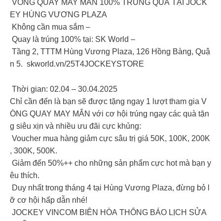
VÒNG QUAY MAY MẮN 100% TRÚNG QUÀ TẠI JOCK
EY HÙNG VƯƠNG PLAZA
Không cần mua sắm –
Quay là trúng 100% tại: SK World –
Tầng 2, TTTM Hùng Vương Plaza, 126 Hồng Bàng, Quậ
n 5. skworld.vn/25T4JOCKEYSTORE
Thời gian: 02.04 – 30.04.2025
Chỉ cần đến là bạn sẽ được tặng ngay 1 lượt tham gia V
ÒNG QUAY MAY MẮN với cơ hội trúng ngay các quà tặn
g siêu xịn và nhiều ưu đãi cực khủng:
Voucher mua hàng giảm cực sâu trị giá 50K, 100K, 200K
, 300K, 500K.
Giảm đến 50%++ cho những sản phẩm cực hot mà bạn y
êu thích.
Duy nhất trong tháng 4 tại Hùng Vương Plaza, đừng bỏ l
ỡ cơ hội hấp dẫn nhé!
JOCKEY VINCOM BIÊN HÒA THÔNG BÁO LỊCH SỬA