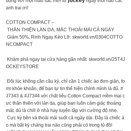
động với một màu sắc mới từ 𝗝𝗼𝗰𝗸𝗲𝘆 ngay thôi nào các
anh trai ơi!
COTTON COMPACT –
THÂN THIỆN LÀN DA, MẶC THOẢI MÁI CẢ NGÀY
Giảm 50%, Rinh Ngay Kẻo Lỡ: skworld.vn/0304COTTO
NCOMPACT
Khám phá ngay tại cửa hàng gần nhất: skworld.vn/25T4J
OCKEYSTORE
Đôi lúc không cần cầu kỳ, chỉ cần 1 chiếc áo đơn giản, fo
rm khỏe khoắn, để bạn tự tin thể hiện chính mình là đủ. #
J7343 & #J7344 với chất liệu Cotton Compact mềm mại c
ực thân thiện với làn da, giúp bạn luôn cảm giác thoáng
mát, dù là chill ở nhà hay luyện tập với cường độ nhẹ.
Cực kỳ bền và thoải mái suốt cả ngày dài. Đây là chiếc á
o mà bất kỳ chàng trai nào cũng phải có trong tủ đồ!