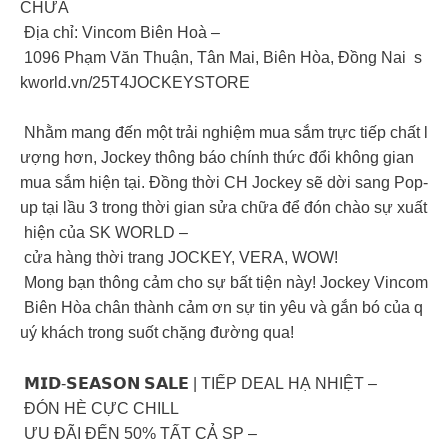
CHỮA
Địa chỉ: Vincom Biên Hoà –
1096 Phạm Văn Thuận, Tân Mai, Biên Hòa, Đồng Nai s
kworld.vn/25T4JOCKEYSTORE
Nhằm mang đến một trải nghiệm mua sắm trực tiếp chất l
ượng hơn, Jockey thông báo chính thức đổi không gian
mua sắm hiện tại. Đồng thời CH Jockey sẽ dời sang Pop-
up tại lầu 3 trong thời gian sửa chữa để đón chào sự xuất
hiện của SK WORLD –
cửa hàng thời trang JOCKEY, VERA, WOW!
Mong bạn thông cảm cho sự bất tiện này! Jockey Vincom
Biên Hòa chân thành cảm ơn sự tin yêu và gắn bó của q
uý khách trong suốt chặng đường qua!
𝗠𝗜𝗗-𝗦𝗘𝗔𝗦𝗢𝗡 𝗦𝗔𝗟𝗘 | TIẾP DEAL HẠ NHIỆT –
ĐÓN HÈ CỰC CHILL
ƯU ĐÃI ĐẾN 50% TẤT CẢ SP –