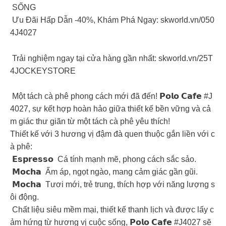
SỐNG
Ưu Đãi Hấp Dẫn -40%, Khám Phá Ngay: skworld.vn/050
4J4027
Trải nghiệm ngay tại cửa hàng gần nhất: skworld.vn/25T
4JOCKEYSTORE
Một tách cà phê phong cách mới đã đến! 𝗣𝗼𝗹𝗼 𝗖𝗮𝗳𝗲 #J
4027, sự kết hợp hoàn hảo giữa thiết kế bền vững và cả
m giác thư giãn từ một tách cà phê yêu thích!
Thiết kế với 3 hương vị đậm đà quen thuộc gắn liền với c
à phê:
𝗘𝘀𝗽𝗿𝗲𝘀𝘀𝗼 Cá tính mạnh mẽ, phong cách sắc sảo.
𝗠𝗼𝗰𝗵𝗮 Ấm áp, ngọt ngào, mang cảm giác gần gũi.
𝗠𝗼𝗰𝗵𝗮 Tươi mới, trẻ trung, thích hợp với năng lượng s
ôi động.
Chất liệu siêu mềm mại, thiết kế thanh lịch và được lấy c
ảm hứng từ hương vị cuộc sống, 𝗣𝗼𝗹𝗼 𝗖𝗮𝗳𝗲 #J4027 sẽ