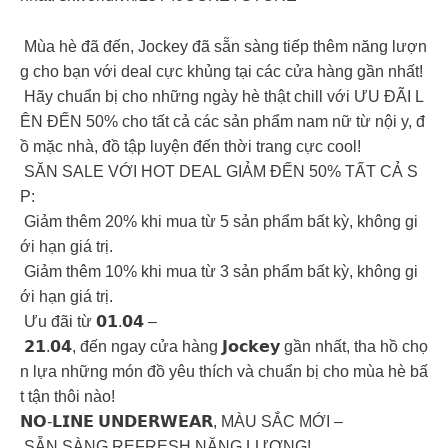
Mùa hè đã đến, Jockey đã sẵn sàng tiếp thêm năng lượn
g cho bạn với deal cực khủng tại các cửa hàng gần nhất!
Hãy chuẩn bị cho những ngày hè thật chill với ƯU ĐÃI L
ÊN ĐẾN 50% cho tất cả các sản phẩm nam nữ từ nội y, đ
ồ mặc nhà, đồ tập luyện đến thời trang cực cool!
SĂN SALE VỚI HOT DEAL GIẢM ĐẾN 50% TẤT CẢ S
P:
Giảm thêm 20% khi mua từ 5 sản phẩm bất kỳ, không gi
ới hạn giá trị.
Giảm thêm 10% khi mua từ 3 sản phẩm bất kỳ, không gi
ới hạn giá trị.
Ưu đãi từ 𝟬𝟭.𝟬𝟰 –
𝟮𝟭.𝟬𝟰, đến ngay cửa hàng 𝗝𝗼𝗰𝗸𝗲𝘆 gần nhất, tha hồ chọ
n lựa những món đồ yêu thích và chuẩn bị cho mùa hè bấ
t tận thôi nào!
𝗡𝗢-𝗟𝗜𝗡𝗘 𝗨𝗡𝗗𝗘𝗥𝗪𝗘𝗔𝗥, MÀU SẮC MỚI –
SẴN SÀNG REFRESH NĂNG LƯỢNG!