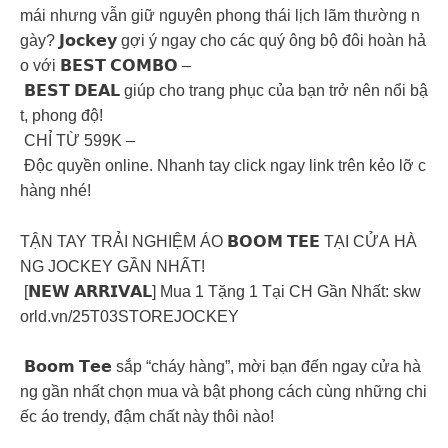
mái nhưng vẫn giữ nguyên phong thái lịch lãm thường n
gày? 𝗝𝗼𝗰𝗸𝗲𝘆 gợi ý ngay cho các quý ông bộ đôi hoàn hả
o với 𝗕𝗘𝗦𝗧 𝗖𝗢𝗠𝗕𝗢 –
𝗕𝗘𝗦𝗧 𝗗𝗘𝗔𝗟 giúp cho trang phục của bạn trở nên nổi bậ
t, phong độ!
CHỈ TỪ 599K –
Độc quyền online. Nhanh tay click ngay link trên kẻo lỡ c
hàng nhé!
TẬN TAY TRẢI NGHIỆM ÁO 𝗕𝗢𝗢𝗠 𝗧𝗘𝗘 TẠI CỬA HÀ
NG JOCKEY GẦN NHẤT!
[𝗡𝗘𝗪 𝗔𝗥𝗥𝗜𝗩𝗔𝗟] Mua 1 Tặng 1 Tại CH Gần Nhất: skw
orld.vn/25T03STOREJOCKEY
𝗕𝗼𝗼𝗺 𝗧𝗲𝗲 sắp “cháy hàng”, mời bạn đến ngay cửa hà
ng gần nhất chọn mua và bật phong cách cùng những chi
ếc áo trendy, đậm chất này thôi nào!
_________________