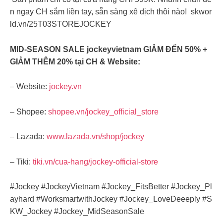
n ngay CH sắm liền tay, sẵn sàng xê dịch thôi nào! skwor
ld.vn/25T03STOREJOCKEY
MID-SEASON SALE jockeyvietnam GIẢM ĐẾN 50% +
GIẢM THÊM 20% tại CH & Website:
– Website:
jockey.vn
– Shopee:
shopee.vn/jockey_official_store
– Lazada:
www.lazada.vn/shop/jockey
– Tiki:
tiki.vn/cua-hang/jockey-official-store
#Jockey #JockeyVietnam #Jockey_FitsBetter #Jockey_Pl
ayhard #WorksmartwithJockey #Jockey_LoveDeeeply #S
KW_Jockey #Jockey_MidSeasonSale