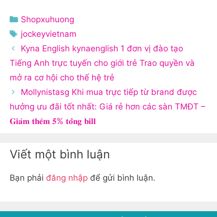
Danh
Shopxuhuong
mục
Thẻ
jockeyvietnam
Kyna English kynaenglish 1 đơn vị đào tạo
Tiếng Anh trực tuyến cho giới trẻ Trao quyền và
mở ra cơ hội cho thế hệ trẻ
Mollynistasg Khi mua trực tiếp từ brand được
hưởng ưu đãi tốt nhất: Giá rẻ hơn các sàn TMĐT –
𝐆𝐢𝐚̉𝐦 𝐭𝐡𝐞̂𝐦 𝟓% 𝐭𝐨̂̉𝐧𝐠 𝐛𝐢𝐥𝐥
Viết một bình luận
Bạn phải
đăng nhập
để gửi bình luận.