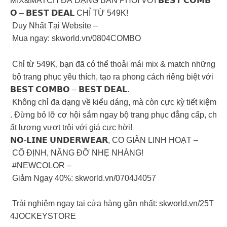
MIX&MATCH ĐA DẠNG BẢN PHỐI VỚI 𝗕𝗘𝗦𝗧 𝗖𝗢𝗠𝗕
𝗢 – 𝗕𝗘𝗦𝗧 𝗗𝗘𝗔𝗟 CHỈ TỪ 549K!
Duy Nhất Tại Website –
Mua ngay: skworld.vn/0804COMBO
Chỉ từ 549K, bạn đã có thể thoải mái mix & match những
bộ trang phục yêu thích, tạo ra phong cách riêng biệt với
𝗕𝗘𝗦𝗧 𝗖𝗢𝗠𝗕𝗢 – 𝗕𝗘𝗦𝗧 𝗗𝗘𝗔𝗟.
Không chỉ đa dạng về kiểu dáng, mà còn cực kỳ tiết kiệm
. Đừng bỏ lỡ cơ hội sắm ngay bộ trang phục đẳng cấp, ch
ất lượng vượt trội với giá cực hời!
𝗡𝗢-𝗟𝗜𝗡𝗘 𝗨𝗡𝗗𝗘𝗥𝗪𝗘𝗔𝗥, CO GIÃN LINH HOẠT –
CỐ ĐỊNH, NÂNG ĐỠ NHẸ NHÀNG!
#NEWCOLOR –
Giảm Ngay 40%: skworld.vn/0704J4057
Trải nghiệm ngay tại cửa hàng gần nhất: skworld.vn/25T
4JOCKEYSTORE