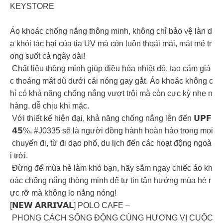
KEYSTORE
Áo khoác chống nắng thông minh, không chỉ bảo vệ làn d
a khỏi tác hại của tia UV mà còn luôn thoải mái, mát mẻ tr
ong suốt cả ngày dài!
Chất liệu thông minh giúp điều hòa nhiệt độ, tạo cảm giá
c thoáng mát dù dưới cái nóng gay gắt. Áo khoác không c
hỉ có khả năng chống nắng vượt trội mà còn cực kỳ nhẹ n
hàng, dễ chịu khi mặc.
Với thiết kế hiện đại, khả năng chống nắng lên đến 𝗨𝗣𝗙
𝟰𝟱%, #J0335 sẽ là người đồng hành hoàn hảo trong mọi
chuyến đi, từ đi dạo phố, du lịch đến các hoạt động ngoà
i trời.
Đừng để mùa hè làm khó bạn, hãy sắm ngay chiếc áo kh
oác chống nắng thông minh để tự tin tận hưởng mùa hè r
ực rỡ mà không lo nắng nóng!
[𝗡𝗘𝗪 𝗔𝗥𝗥𝗜𝗩𝗔𝗟] POLO CAFE –
PHONG CÁCH SỐNG ĐỘNG CÙNG HƯƠNG VỊ CUỘC