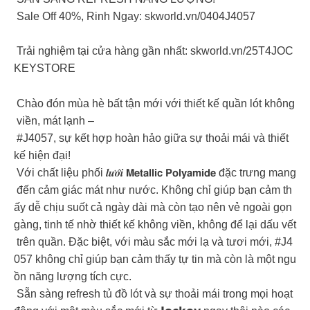
Sale Off 40%, Rinh Ngay: skworld.vn/0404J4057
Trải nghiệm tại cửa hàng gần nhất: skworld.vn/25T4JOC
KEYSTORE
Chào đón mùa hè bất tận mới với thiết kế quần lót không
viền, mát lạnh –
#J4057, sự kết hợp hoàn hảo giữa sự thoải mái và thiết
kế hiện đại!
Với chất liệu phối 𝒍𝒖̛𝒐̛́𝒊 𝗠𝗲𝘁𝗮𝗹𝗹𝗶𝗰 𝗣𝗼𝗹𝘆𝗮𝗺𝗶𝗱𝗲 đặc trưng mang
đến cảm giác mát như nước. Không chỉ giúp bạn cảm th
ấy dễ chịu suốt cả ngày dài mà còn tạo nên vẻ ngoài gọn
gàng, tinh tế nhờ thiết kế không viền, không để lại dấu vết
trên quần. Đặc biệt, với màu sắc mới lạ và tươi mới, #J4
057 không chỉ giúp bạn cảm thấy tự tin mà còn là một ngu
ồn năng lượng tích cực.
Sẵn sàng refresh tủ đồ lót và sự thoải mái trong mọi hoạt