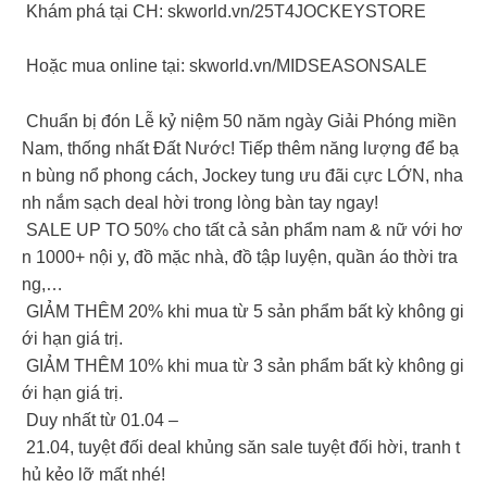
Khám phá tại CH: skworld.vn/25T4JOCKEYSTORE
Hoặc mua online tại: skworld.vn/MIDSEASONSALE
Chuẩn bị đón Lễ kỷ niệm 50 năm ngày Giải Phóng miền
Nam, thống nhất Đất Nước! Tiếp thêm năng lượng để bạ
n bùng nổ phong cách, Jockey tung ưu đãi cực LỚN, nha
nh nắm sạch deal hời trong lòng bàn tay ngay!
SALE UP TO 50% cho tất cả sản phẩm nam & nữ với hơ
n 1000+ nội y, đồ mặc nhà, đồ tập luyện, quần áo thời tra
ng,…
GIẢM THÊM 20% khi mua từ 5 sản phẩm bất kỳ không gi
ới hạn giá trị.
GIẢM THÊM 10% khi mua từ 3 sản phẩm bất kỳ không gi
ới hạn giá trị.
Duy nhất từ 01.04 –
21.04, tuyệt đối deal khủng săn sale tuyệt đối hời, tranh t
hủ kẻo lỡ mất nhé!