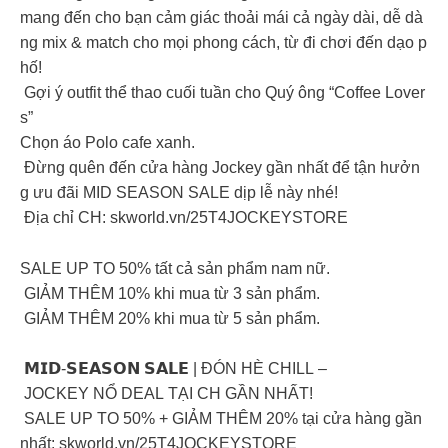
mang đến cho bạn cảm giác thoải mái cả ngày dài, dễ dà
ng mix & match cho mọi phong cách, từ đi chơi đến dạo p
hố!
Gợi ý outfit thể thao cuối tuần cho Quý ông “Coffee Lover
s”
Chọn áo Polo cafe xanh.
Đừng quên đến cửa hàng Jockey gần nhất để tận hưởn
g ưu đãi MID SEASON SALE dịp lễ này nhé!
Địa chỉ CH: skworld.vn/25T4JOCKEYSTORE
️SALE UP TO 50% tất cả sản phẩm nam nữ.
GIẢM THÊM 10% khi mua từ 3 sản phẩm.
GIẢM THÊM 20% khi mua từ 5 sản phẩm.
𝗠𝗜𝗗-𝗦𝗘𝗔𝗦𝗢𝗡 𝗦𝗔𝗟𝗘 | ĐÓN HÈ CHILL –
JOCKEY NỔ DEAL TẠI CH GẦN NHẤT!
SALE UP TO 50% + GIẢM THÊM 20% tại cửa hàng gần
nhất: skworld.vn/25T4JOCKEYSTORE