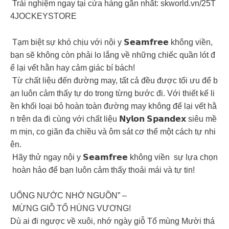
Trải nghiệm ngay tại cửa hàng gần nhất: skworld.vn/25T
4JOCKEYSTORE
Tạm biệt sự khó chịu với nội y 𝗦𝗲𝗮𝗺𝗳𝗿𝗲𝗲 không viền,
bạn sẽ không còn phải lo lắng về những chiếc quần lót đ
ể lại vết hằn hay cảm giác bí bách!
Từ chất liệu đến đường may, tất cả đều được tối ưu để b
ạn luôn cảm thấy tự do trong từng bước đi. Với thiết kế li
ền khối loại bỏ hoàn toàn đường may không để lại vết hằ
n trên da đi cùng với chất liệu 𝗡𝘆𝗹𝗼𝗻 𝗦𝗽𝗮𝗻𝗱𝗲𝘅 siêu mề
m mịn, co giãn đa chiều và ôm sát cơ thể một cách tự nhi
ên.
Hãy thử ngay nội y 𝗦𝗲𝗮𝗺𝗳𝗿𝗲𝗲 không viền sự lựa chọn
hoàn hảo để bạn luôn cảm thấy thoải mái và tự tin!
UỐNG NƯỚC NHỚ NGUỒN” –
MỪNG GIỖ TỔ HÙNG VƯƠNG!
Dù ai đi ngược về xuôi, nhớ ngày giỗ Tổ mùng Mười thá