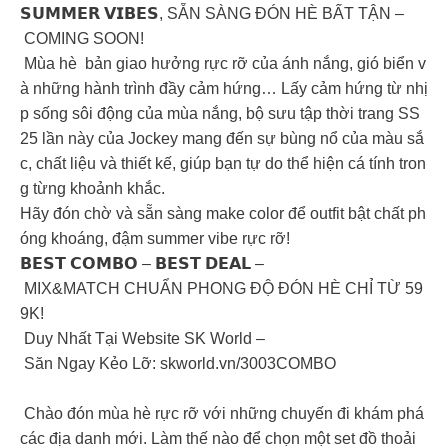
𝗦𝗨𝗠𝗠𝗘𝗥 𝗩𝗜𝗕𝗘𝗦, SẴN SÀNG ĐÓN HÈ BẤT TẬN –
COMING SOON!
Mùa hè bản giao hưởng rực rỡ của ánh nắng, gió biển v
à những hành trình đầy cảm hứng… Lấy cảm hứng từ nhị
p sống sôi động của mùa nắng, bộ sưu tập thời trang SS
25 lần này của Jockey mang đến sự bùng nổ của màu sắ
c, chất liệu và thiết kế, giúp bạn tự do thể hiện cá tính tron
g từng khoảnh khắc.
Hãy đón chờ và sẵn sàng make color để outfit bật chất ph
óng khoáng, đậm summer vibe rực rỡ!
𝗕𝗘𝗦𝗧 𝗖𝗢𝗠𝗕𝗢 – 𝗕𝗘𝗦𝗧 𝗗𝗘𝗔𝗟 –
MIX&MATCH CHUẨN PHONG ĐỘ ĐÓN HÈ CHỈ TỪ 59
9K!
Duy Nhất Tại Website SK World –
Săn Ngay Kẻo Lỡ: skworld.vn/3003COMBO
Chào đón mùa hè rực rỡ với những chuyến đi khám phá
các địa danh mới. Làm thế nào để chọn một set đồ thoải