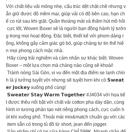
Với chất liệu vải mỏng nhẹ, cấu trúc dệt chặt chẽ nhưng v
ẫn giữ được độ mềm mại, giúp vải có độ bền cao, hạn ch
ế co rút sau khi giặt. Quần thoáng mát và thấm hút mồ hôi
cực tốt, Woven Boxer sẽ là người bạn đồng hành lý tưởn
g trong mọi hoạt động. Đặc biệt, thiết kế với phom dáng r
ộng, không gây cảm giác gò bó, giúp chàng tự tin thể hiệ
n mọi phong cách mặc nhà.
Hãy cùng trải nghiệm và cảm nhận sự khác biệt. Woven
Boxer – một lựa chọn mà chàng nào cũng sẽ khoái!
Tránh nóng Sài Gòn, vi vu đến một địa điểm se lạnh chín
h là ý tưởng tuyệt vời nhưng sẽ tuyệt hơn khi có 𝗦𝘄𝗲𝗮𝘁
𝗲𝗿 𝗝𝗼𝗰𝗸𝗲𝘆 xuống phố cùng!
𝗦𝘄𝗲𝗮𝘁𝗲𝗿 𝗦𝘁𝗮𝘆 𝗪𝗮𝗿𝗺 𝗧𝗼𝗴𝗲𝘁𝗵𝗲𝗿 #J4034 với họa tiế
t được thêu nổi bật với chất vải cotton pha dày dặn, cùng
hình in tương phản tạo nét riêng phong cách, cực cuốn h
út khi xuống phố. Thoải mái mix&match chuẩn gu với các
item sẵn có trong tủ đồ từ short, jean đến jogger.
Sản phẩm chỉ có tại cửa hàng CHỈ 599K. Nhanh chân đế