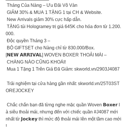
Tháng Của Nàng – Ưu Đãi Vô Vàn
GIẢM 30% & MUA 1 TẶNG 1 tại CH & Website.
New Arrivals giảm 30% cực hấp dẫn.
TẶNG túi Hologramey trị giá 645K cho hóa đơn từ 1.200.
000.
Độc quyền Tháng 3 –
BỘ GIFTSET cho Nàng chỉ từ 830.000/Box.
[𝗡𝗘𝗪 𝗔𝗥𝗥𝗜𝗩𝗔𝗟] WOVEN BOXER THOẢI MÁI –
CHÀNG NÀO CŨNG KHOÁI!
Mua 1 Tặng 1 Trên Giá Đã Giảm: skworld.vn/2903J4087
Trải nghiệm tại cửa hàng gần nhất: skworld.vn/25T03ST
OREJOCKEY
Chắc chắn bạn đã từng nghe mặc quần Woven 𝗕𝗼𝘅𝗲𝗿 l
à siêu thoải mái, nhưng đến với chiếc quần #J4087 mới
nhất từ 𝗝𝗼𝗰𝗸𝗲𝘆 thì mức độ thoải mái lên một tầm cao mới
!