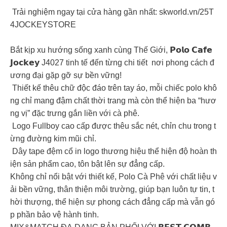
Trải nghiệm ngay tại cửa hàng gần nhất: skworld.vn/25T
4JOCKEYSTORE
Bắt kịp xu hướng sống xanh cùng Thế Giới, 𝗣𝗼𝗹𝗼 𝗖𝗮𝗳𝗲
𝗝𝗼𝗰𝗸𝗲𝘆 J4027 tinh tế đến từng chi tiết nơi phong cách đ
ương đại gặp gỡ sự bền vững!
Thiết kế thêu chữ độc đáo trên tay áo, mỗi chiếc polo khô
ng chỉ mang đậm chất thời trang mà còn thể hiện ba “hươ
ng vị” đặc trưng gắn liền với cà phê.
Logo Fullboy cao cấp được thêu sắc nét, chỉn chu trong t
ừng đường kim mũi chỉ.
Dây tape đệm cổ in logo thương hiệu thể hiện độ hoàn th
iện sản phẩm cao, tôn bật lên sự đẳng cấp.
Không chỉ nổi bật với thiết kế, Polo Cà Phê với chất liệu v
ải bền vững, thân thiện môi trường, giúp bạn luôn tự tin, t
hời thượng, thể hiện sự phong cách đẳng cấp mà vẫn gó
p phần bảo vệ hành tinh.