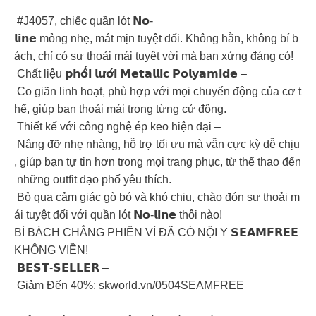
#J4057, chiếc quần lót 𝗡𝗼-
𝗹𝗶𝗻𝗲 mỏng nhẹ, mát mịn tuyệt đối. Không hằn, không bí b
ách, chỉ có sự thoải mái tuyệt vời mà bạn xứng đáng có!
Chất liệu 𝗽𝗵𝗼̂́𝗶 𝗹𝘂̛𝗼̛́𝗶 𝗠𝗲𝘁𝗮𝗹𝗹𝗶𝗰 𝗣𝗼𝗹𝘆𝗮𝗺𝗶𝗱𝗲 –
Co giãn linh hoạt, phù hợp với mọi chuyển động của cơ t
hể, giúp bạn thoải mái trong từng cử động.
Thiết kế với công nghệ ép keo hiện đại –
Nâng đỡ nhẹ nhàng, hỗ trợ tối ưu mà vẫn cực kỳ dễ chịu
, giúp bạn tự tin hơn trong mọi trang phục, từ thể thao đến
những outfit dạo phố yêu thích.
Bỏ qua cảm giác gò bó và khó chịu, chào đón sự thoải m
ái tuyệt đối với quần lót 𝗡𝗼-𝗹𝗶𝗻𝗲 thôi nào!
BÍ BÁCH CHẲNG PHIỀN VÌ ĐÃ CÓ NỘI Y 𝗦𝗘𝗔𝗠𝗙𝗥𝗘𝗘
KHÔNG VIỀN!
𝗕𝗘𝗦𝗧-𝗦𝗘𝗟𝗟𝗘𝗥 –
Giảm Đến 40%: skworld.vn/0504SEAMFREE