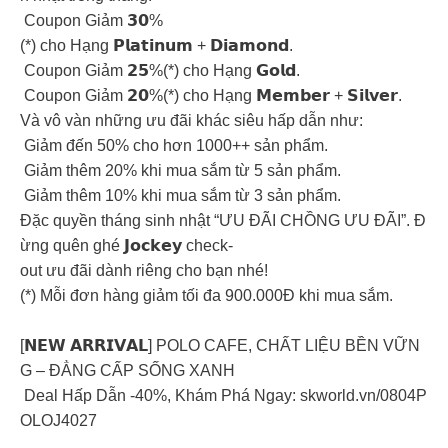
Coupon Giảm 𝟯𝟬%
(*) cho Hạng 𝗣𝗹𝗮𝘁𝗶𝗻𝘂𝗺 + 𝗗𝗶𝗮𝗺𝗼𝗻𝗱.
Coupon Giảm 𝟮𝟱%(*) cho Hạng 𝗚𝗼𝗹𝗱.
Coupon Giảm 𝟮𝟬%(*) cho Hạng 𝗠𝗲𝗺𝗯𝗲𝗿 + 𝗦𝗶𝗹𝘃𝗲𝗿.
Và vô vàn những ưu đãi khác siêu hấp dẫn như:
Giảm đến 50% cho hơn 1000++ sản phẩm.
Giảm thêm 20% khi mua sắm từ 5 sản phẩm.
Giảm thêm 10% khi mua sắm từ 3 sản phẩm.
Đặc quyền tháng sinh nhật “ƯU ĐÃI CHỒNG ƯU ĐÃI”. Đ
ừng quên ghé 𝗝𝗼𝗰𝗸𝗲𝘆 check-
out ưu đãi dành riêng cho bạn nhé!
(*) Mỗi đơn hàng giảm tối đa 900.000Đ khi mua sắm.
[𝗡𝗘𝗪 𝗔𝗥𝗥𝗜𝗩𝗔𝗟] POLO CAFE, CHẤT LIỆU BỀN VỮN
G – ĐẲNG CẤP SỐNG XANH
Deal Hấp Dẫn -40%, Khám Phá Ngay: skworld.vn/0804P
OLOJ4027