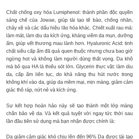
Chất chống oxy hóa Lumiphenol: thành phần độc quyền
sáng chế của Jowae, giúp tái tạo tế bào, chống nhăn,
chảy xệ và các dấu hiệu lão hóa khác. Chiết xuất rau má:
làm mát, làm dịu da kích ứng, kháng viêm da mụn, dưỡng
ẩm, giúp vết thương mau lành hơn. Hyaluronic Acid: tinh
chất siêu cấp ẩm đã quá quen thuộc nhưng chưa bao giờ
ngừng hot và không làm người dùng thất vọng. Da khô
mà bỏ qua HA là thiếu sót lớn. Glycerin thực vật: làm dịu
da, cấp ẩm liên tục, do khả năng thu hút nước trong
không khí vào da, giúp da mềm mại, mịn màng, giảm cảm
giác thô ráp, nứt nẻ và kích ứng.
Sự kết hợp hoàn hảo này sẽ tạo thành một lớp màng
chắn bảo vệ da. Và kết quả tuyệt vời ngay tức thời sau
lần đầu tiên sử dụng mà bạn nhận được chính là:
Da giảm cảm giác khó chịu lên đến 96% Da được tái tạo