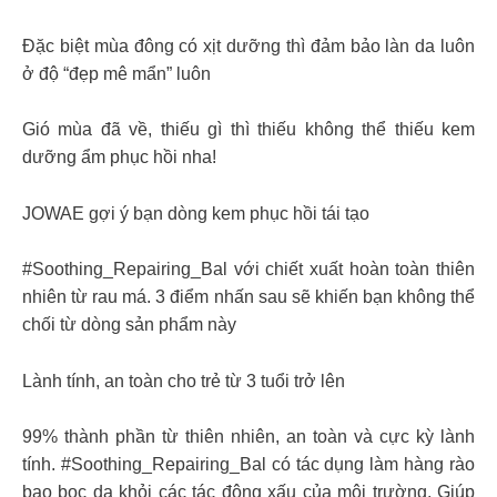
Đặc biệt mùa đông có xịt dưỡng thì đảm bảo làn da luôn
ở độ “đẹp mê mẩn” luôn
Gió mùa đã về, thiếu gì thì thiếu không thể thiếu kem
dưỡng ẩm phục hồi nha!
JOWAE gợi ý bạn dòng kem phục hồi tái tạo
#Soothing_Repairing_Bal với chiết xuất hoàn toàn thiên
nhiên từ rau má. 3 điểm nhấn sau sẽ khiến bạn không thể
chối từ dòng sản phẩm này
Lành tính, an toàn cho trẻ từ 3 tuổi trở lên
99% thành phần từ thiên nhiên, an toàn và cực kỳ lành
tính. #Soothing_Repairing_Bal có tác dụng làm hàng rào
bao bọc da khỏi các tác động xấu của môi trường. Giúp