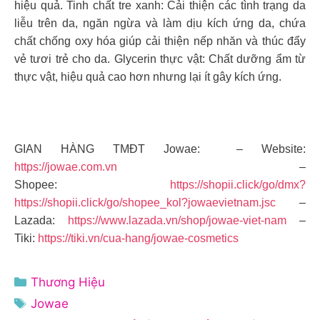
hiệu quả. Tinh chất tre xanh: Cải thiện các tình trạng da
liễu trên da, ngăn ngừa và làm dịu kích ứng da, chứa
chất chống oxy hóa giúp cải thiện nếp nhăn và thúc đẩy
vẻ tươi trẻ cho da. Glycerin thực vật: Chất dưỡng ẩm từ
thực vật, hiệu quả cao hơn nhưng lại ít gây kích ứng.
GIAN HÀNG TMĐT Jowae: – Website:
https://jowae.com.vn
–
Shopee:
https://shopii.click/go/dmx?
https://shopii.click/go/shopee_kol?jowaevietnam.jsc
–
Lazada:
https://www.lazada.vn/shop/jowae-viet-nam
–
Tiki:
https://tiki.vn/cua-hang/jowae-cosmetics
Danh
Thương Hiệu
mục
Thẻ
Jowae