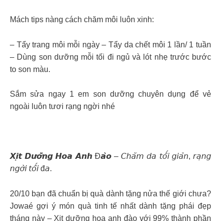
Mách tips nàng cách chăm môi luôn xinh:
– Tẩy trang môi mỗi ngày – Tẩy da chết môi 1 lần/ 1 tuần
– Dùng son dưỡng mỗi tối đi ngủ và lót nhẹ trước bước
to son màu.
Sắm sửa ngay 1 em son dưỡng chuyên dụng để vẻ
ngoài luôn tươi rạng ngời nhé
𝙓𝙞̣𝙩 𝘿𝙪̛𝙤̛̃𝙣𝙜 𝙃𝙤𝙖 𝘼𝙣𝙝 Đ𝙖̀𝙤 – 𝘊𝘩𝘢̆𝘮 𝘥𝘢 𝘵𝘰̂́𝘪 𝘨𝘪𝘢̉𝘯, 𝘳𝘢̣𝘯𝘨
𝘯𝘨𝘰̛̀𝘪 𝘵𝘰̂́𝘪 đ𝘢.
20/10 bạn đã chuẩn bị quà dành tặng nửa thế giới chưa?
Jowaé gợi ý món quà tinh tế nhất dành tặng phái đẹp
tháng này – Xịt dưỡng hoa anh đào với 99% thành phần