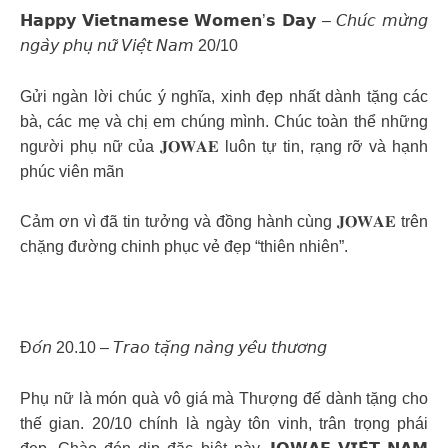
𝗛𝗮𝗽𝗽𝘆 𝗩𝗶𝗲𝘁𝗻𝗮𝗺𝗲𝘀𝗲 𝗪𝗼𝗺𝗲𝗻’𝘀 𝗗𝗮𝘆 – 𝘊𝘩𝘶́𝘤 𝘮𝘶̛̀𝘯𝘨
𝘯𝘨𝘢̀𝘺 𝘱𝘩𝘶̣ 𝘯𝘶̛̃ 𝘝𝘪𝘦̣̂𝘵 𝘕𝘢𝘮 20/10
Gửi ngàn lời chúc ý nghĩa, xinh đẹp nhất dành tặng các
bà, các mẹ và chị em chúng mình. Chúc toàn thể những
người phụ nữ của 𝐉𝐎𝐖𝐀𝐄 luôn tự tin, rạng rỡ và hạnh
phúc viên mãn
Cảm ơn vì đã tin tưởng và đồng hành cùng 𝐉𝐎𝐖𝐀𝐄 trên
chặng đường chinh phục vẻ đẹp “thiên nhiên”.
Đ𝘰́𝘯 20.10 – 𝘛𝘳𝘢𝘰 𝘵𝘢̣̆𝘯𝘨 𝘯𝘢̀𝘯𝘨 𝘺𝘦̂𝘶 𝘵𝘩𝘶̛𝘰̛𝘯𝘨
Phụ nữ là món quà vô giá mà Thượng đế dành tặng cho
thế gian. 20/10 chính là ngày tôn vinh, trân trọng phái