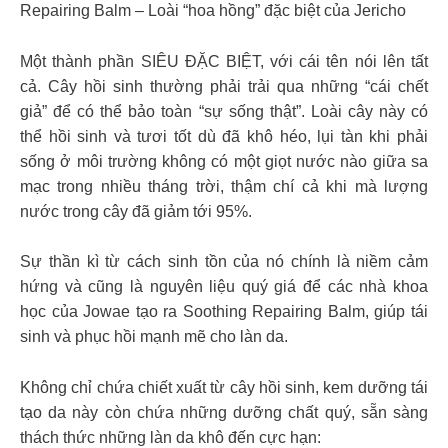
Repairing Balm – Loài “hoa hồng” đặc biệt của Jericho
Một thành phần SIÊU ĐẶC BIỆT, với cái tên nói lên tất
cả. Cây hồi sinh thường phải trải qua những “cái chết
giả” để có thể bảo toàn “sự sống thật”. Loài cây này có
thể hồi sinh và tươi tốt dù đã khô héo, lụi tàn khi phải
sống ở môi trường không có một giọt nước nào giữa sa
mạc trong nhiều tháng trời, thậm chí cả khi mà lượng
nước trong cây đã giảm tới 95%.
Sự thần kì từ cách sinh tồn của nó chính là niềm cảm
hứng và cũng là nguyên liệu quý giá để các nhà khoa
học của Jowae tạo ra Soothing Repairing Balm, giúp tái
sinh và phục hồi mạnh mẽ cho làn da.
Không chỉ chứa chiết xuất từ cây hồi sinh, kem dưỡng tái
tạo da này còn chứa những dưỡng chất quý, sẵn sàng
thách thức những làn da khô đến cực hạn: