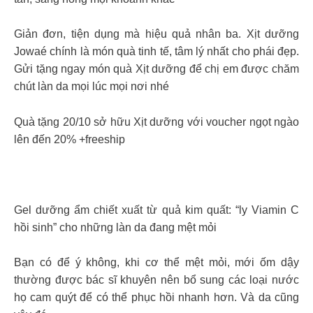
Giản đơn, tiện dụng mà hiệu quả nhân ba. Xịt dưỡng
Jowaé chính là món quà tinh tế, tâm lý nhất cho phái đẹp.
Gửi tặng ngay món quà Xịt dưỡng để chị em được chăm
chút làn da mọi lúc mọi nơi nhé
Quà tặng 20/10 sở hữu Xịt dưỡng với voucher ngọt ngào
lên đến 20% +freeship
Gel dưỡng ẩm chiết xuất từ quả kim quất: “ly Viamin C
hồi sinh” cho những làn da đang mệt mỏi
Bạn có để ý không, khi cơ thể mệt mỏi, mới ốm dậy
thường được bác sĩ khuyên nên bổ sung các loại nước
họ cam quýt để có thể phục hồi nhanh hơn. Và da cũng