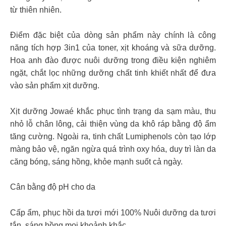
từ thiên nhiên.
Điểm đặc biệt của dòng sản phẩm này chính là công
năng tích hợp 3in1 của toner, xịt khoáng và sữa dưỡng.
Hoa anh đào được nuôi dưỡng trong điều kiện nghiêm
ngặt, chắt lọc những dưỡng chất tinh khiết nhất để đưa
vào sản phẩm xịt dưỡng.
Xịt dưỡng Jowaé khắc phục tình trạng da sạm màu, thu
nhỏ lỗ chân lông, cải thiện vùng da khô ráp bằng độ ẩm
tăng cường. Ngoài ra, tinh chất Lumiphenols còn tạo lớp
màng bảo vệ, ngăn ngừa quá trình oxy hóa, duy trì làn da
căng bóng, sáng hồng, khỏe mạnh suốt cả ngày.
Cân bằng độ pH cho da
Cấp ẩm, phục hồi da tươi mới 100% Nuôi dưỡng da tươi
tắn, sáng hồng mọi khoảnh khắc