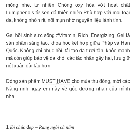
mỏng nhẹ, tự nhiên Chống oxy hóa vớt hoạt chất
Lumiphenols từ sen đá thiên nhiên Phù hợp với mọi loại
da, không nhờn rít, nổi mụn nhờ nguyên liệu lành tính.
Gel hồi sinh sức sống #Vitamin_Rich_Energizing_Gel là
sản phẩm sáng tạo, khoa học kết hợp giữa Pháp và Hàn
Quốc. Không chỉ phục hồi, tái tạo da tươi tắn, khỏe mạnh
mà còn giúp bảo vệ da khỏi các tác nhân gây hại, lưu giữ
nét xuân dài lâu hơn.
Dòng sản phẩm M͢U͢S͢T͢ ͢H͢A͢V͢E͢ cho mùa thu đông, mời các
Nàng rinh ngay em này về góc dưỡng nhan của mình
nha
1 𝑙𝑜̛̀𝑖 𝑐ℎ𝑢́𝑐 đ𝑒̣𝑝 – 𝑅𝑎̣𝑛𝑔 𝑛𝑔𝑜̛̀𝑖 𝑐𝑎̉ 𝑛𝑎̆𝑚