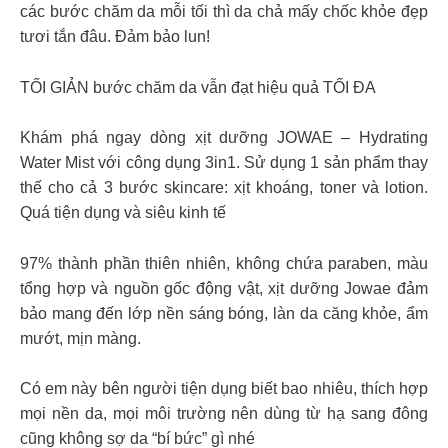
các bước chăm da mỗi tối thì da chả mấy chốc khỏe đẹp
tươi tắn đâu. Đảm bảo lun!
TỐI GIẢN bước chăm da vẫn đạt hiệu quả TỐI ĐA
Khám phá ngay dòng xịt dưỡng JOWAE – Hydrating
Water Mist với công dụng 3in1. Sử dụng 1 sản phẩm thay
thế cho cả 3 bước skincare: xịt khoáng, toner và lotion.
Quá tiện dụng và siêu kinh tế
97% thành phần thiên nhiên, không chứa paraben, màu
tổng hợp và nguồn gốc động vật, xịt dưỡng Jowae đảm
bảo mang đến lớp nền sáng bóng, làn da căng khỏe, ẩm
mướt, mịn màng.
Có em này bên người tiện dụng biết bao nhiêu, thích hợp
mọi nền da, mọi môi trường nên dùng từ hạ sang đông
cũng không sợ da “bí bức” gì nhé