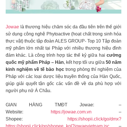
Jowae
là thương hiệu chăm sóc da đầu tiên trên thế giới
sử dụng công nghệ Phytoactive (hoạt chất trong sinh hóa
thực vật) thuộc tập đoàn ALES GROUP- Top 10 Tập đoàn
mỹ phẩm lớn nhất tại Pháp với nhiều thương hiệu đình
đám khác. Là công trình hợp tác thế kỷ giữa hai
cường
quốc mỹ phẩm Pháp – Hàn
, kết hợp tối ưu giữa
50 năm
kinh nghiệm về tế bào học
trong phòng thí nghiệm của
Pháp với các loại dược liệu truyền thống của Hàn Quốc,
giúp giải quyết tận gốc các vấn đề về da phù hợp với
người phụ nữ Á Châu.
GIAN HÀNG TMĐT Jowae: –
Website:
https://jowae.com.vn
–
Shopee:
https://shopii.click/go/dmx?
https://shopii.click/go/shopee_kol?jowaevietnam.jsc
–