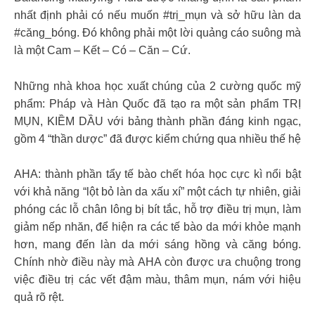
nhất định phải có nếu muốn #trị_mụn và sở hữu làn da
#căng_bóng. Đó không phải một lời quảng cáo suông mà
là một Cam – Kết – Có – Căn – Cứ.
Những nhà khoa học xuất chúng của 2 cường quốc mỹ
phẩm: Pháp và Hàn Quốc đã tạo ra một sản phẩm TRỊ
MỤN, KIỀM DẦU với bảng thành phần đáng kinh ngạc,
gồm 4 “thần dược” đã được kiểm chứng qua nhiều thế hệ
AHA: thành phần tẩy tế bào chết hóa học cực kì nổi bật
với khả năng “lột bỏ làn da xấu xí” một cách tự nhiên, giải
phóng các lỗ chân lông bị bít tắc, hỗ trợ điều trị mụn, làm
giảm nếp nhăn, để hiện ra các tế bào da mới khỏe mạnh
hơn, mang đến làn da mới sáng hồng và căng bóng.
Chính nhờ điều này mà AHA còn được ưa chuộng trong
việc điều trị các vết đậm màu, thâm mụn, nám với hiệu
quả rõ rệt.