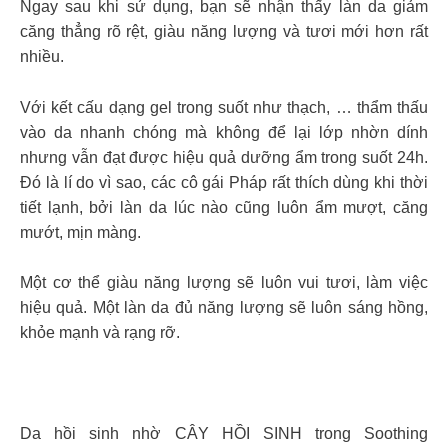
Ngay sau khi sử dụng, bạn sẽ nhận thấy làn da giảm
căng thẳng rõ rệt, giàu năng lượng và tươi mới hơn rất
nhiều.
Với kết cấu dạng gel trong suốt như thạch, … thẩm thấu
vào da nhanh chóng mà không để lại lớp nhờn dính
nhưng vẫn đạt được hiệu quả dưỡng ẩm trong suốt 24h.
Đó là lí do vì sao, các cô gái Pháp rất thích dùng khi thời
tiết lạnh, bởi làn da lúc nào cũng luôn ẩm mượt, căng
mướt, mịn màng.
Một cơ thể giàu năng lượng sẽ luôn vui tươi, làm việc
hiệu quả. Một làn da đủ năng lượng sẽ luôn sáng hồng,
khỏe mạnh và rạng rỡ.
Da hồi sinh nhờ CÂY HỒI SINH trong Soothing