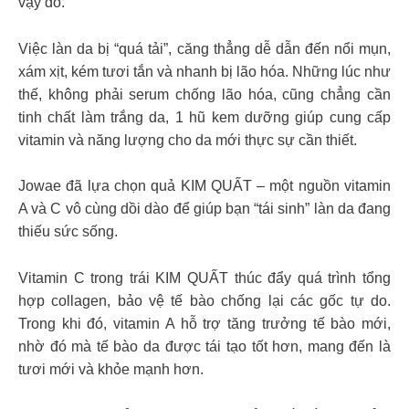
vậy đó.
Việc làn da bị “quá tải”, căng thẳng dễ dẫn đến nổi mụn,
xám xịt, kém tươi tắn và nhanh bị lão hóa. Những lúc như
thế, không phải serum chống lão hóa, cũng chẳng cần
tinh chất làm trắng da, 1 hũ kem dưỡng giúp cung cấp
vitamin và năng lượng cho da mới thực sự cần thiết.
Jowae đã lựa chọn quả KIM QUẤT – một nguồn vitamin
A và C vô cùng dồi dào để giúp bạn “tái sinh” làn da đang
thiếu sức sống.
Vitamin C trong trái KIM QUẤT thúc đẩy quá trình tổng
hợp collagen, bảo vệ tế bào chống lại các gốc tự do.
Trong khi đó, vitamin A hỗ trợ tăng trưởng tế bào mới,
nhờ đó mà tế bào da được tái tạo tốt hơn, mang đến là
tươi mới và khỏe mạnh hơn.