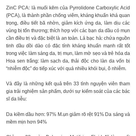
ZinC PCA: là muối kẽm của Pyrrolidone Carboxylic Acid
(PCA), là thành phần chống viêm, kháng khuẩn khá quan
trọng, điều tiết bã nhờn, giảm kích ứng da, làm dịu các
vùng bị tổn thương; thích hợp với các bạn da dầu có mụn
cần điều trị và đặc biệt là an toàn. Lá bạc hà: chứa nguồn
tinh dầu dồi dào có đặc tính kháng khuẩn mạnh rất tốt
trong việc làm sáng da, trị mụn, làm mờ sẹo và trẻ hóa da
Hoa sen trắng: làm sạch da, thải độc cho làn da vốn bị
“nhiễm độc” do tiếp xúc với quá nhiều khói bụi, ô nhiễm.
Và đây là những kết quả trên 33 tình nguyện viên tham
gia trải nghiệm sản phẩm, dưới sự kiểm soát của các bác
sĩ da liễu:
Da kiềm dầu hơn: 97% M.ụn giảm rõ rệt 91% Da sáng và
mềm mịn hơn 94%