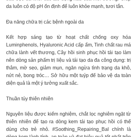
da luôn có độ pH ổn định để luôn khỏe mạnh, tươi tắn.
Đa năng chữa trị các bệnh ngoài da
Kết hợp sáng tạo từ hoạt chất chống oxy hóa
Luminphenols, Hyaluronic Acid cấp ẩm, Tinh chất rau má
chữa lành vết thương, Cây hồi sinh phục hồi tái tạo làm
nên dòng sản phẩm trị liệu và tái tạo da đa công dụng: trị
thâm, mờ sẹo, giảm mụn, ngăn ngừa tình trạng da khô,
nứt nẻ, bong tróc… Sở hữu một tuýp để bảo vệ da toàn
diện quả là một ý tưởng xuất sắc.
Thuần túy thiên nhiên
Nguyên liệu được kiểm nghiệm, chắt lọc nghiêm ngặt từ
thiên nhiên để tạo ra dòng kem tái tạo phục hồi có thể
dùng cho trẻ nhỏ. #Soothing_Repairing_Bal chính là
dòng kem lành tính, an toàn và đạt hiệu quả tốt nhất trên