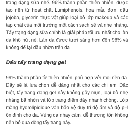
trang dạng sữa nhé. 96% thành phần thiên nhiên, được
tạo nên từ hoạt chất Lumiphenols, hoa mẫu đơn, dầu
jojoba, glycerin thực vật giúp loại bỏ lớp makeup và các
tạp chất của môi trường một cách sạch sẽ và nhẹ nhàng.
Tẩy trạng dạng sữa chính là giải pháp tối ưu nhất cho làn
da khô nứt nẻ. Làn da được tươi sáng hơn đến 96% và
không để lại dầu nhờn trên da
𝘿𝙖̂̀𝙪 𝙩𝙖̂̉𝙮 𝙩𝙧𝙖𝙣𝙜 𝙙𝙖̣𝙣𝙜 𝙜𝙚𝙡
99% thành phần từ thiên nhiên, phù hợp với mọi nền da.
Đây sẽ là lựa chọn dễ dàng nhất cho các chị em. Đặc
biệt, tẩy trang dạng gel này không gây mụn, loại bỏ nhẹ
nhàng bã nhờn và lớp trang điểm dày nhanh chóng. Lớp
màng hydrolipidique vẫn bảo vệ duy trì độ ẩm và độ pH
ổn định cho da. Vùng da nhạy cảm, dễ thương tổn không
nên bỏ qua dòng tẩy trang này.