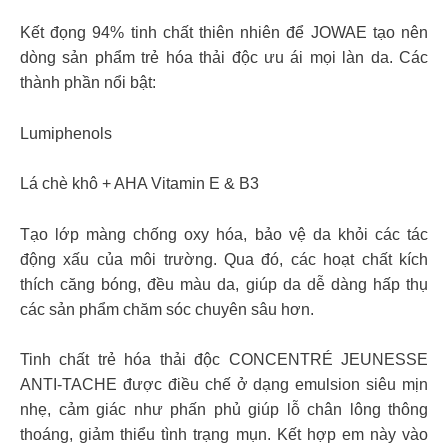
Kết đọng 94% tinh chất thiên nhiên để JOWAE tạo nên
dòng sản phẩm trẻ hóa thải độc ưu ái mọi làn da. Các
thành phần nổi bật:
Lumiphenols
Lá chè khô + AHA Vitamin E & B3
Tạo lớp màng chống oxy hóa, bảo vệ da khỏi các tác
động xấu của môi trường. Qua đó, các hoạt chất kích
thích căng bóng, đều màu da, giúp da dễ dàng hấp thụ
các sản phẩm chăm sóc chuyên sâu hơn.
Tinh chất trẻ hóa thải độc CONCENTRÉ JEUNESSE
ANTI-TACHE được điều chế ở dạng emulsion siêu mịn
nhẹ, cảm giác như phấn phủ giúp lỗ chân lông thông
thoáng, giảm thiểu tình trạng mụn. Kết hợp em này vào