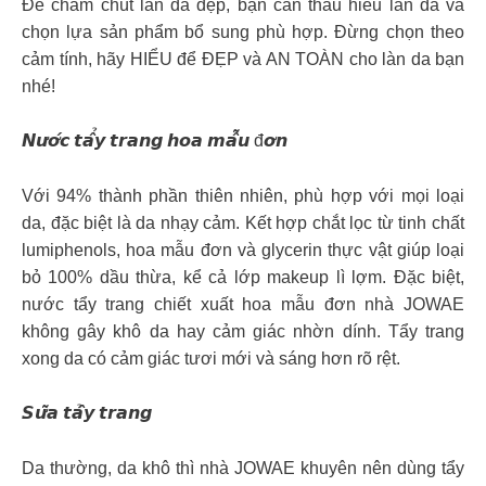
Để chăm chút làn da đẹp, bạn cần thấu hiểu làn da và
chọn lựa sản phẩm bổ sung phù hợp. Đừng chọn theo
cảm tính, hãy HIỂU để ĐẸP và AN TOÀN cho làn da bạn
nhé!
𝙉𝙪̛𝙤̛́𝙘 𝙩𝙖̂̉𝙮 𝙩𝙧𝙖𝙣𝙜 𝙝𝙤𝙖 𝙢𝙖̂̃𝙪 đ𝙤̛𝙣
Với 94% thành phần thiên nhiên, phù hợp với mọi loại
da, đặc biệt là da nhạy cảm. Kết hợp chắt lọc từ tinh chất
lumiphenols, hoa mẫu đơn và glycerin thực vật giúp loại
bỏ 100% dầu thừa, kể cả lớp makeup lì lợm. Đặc biệt,
nước tẩy trang chiết xuất hoa mẫu đơn nhà JOWAE
không gây khô da hay cảm giác nhờn dính. Tẩy trang
xong da có cảm giác tươi mới và sáng hơn rõ rệt.
𝙎𝙪̛̃𝙖 𝙩𝙖̂̉𝙮 𝙩𝙧𝙖𝙣𝙜
Da thường, da khô thì nhà JOWAE khuyên nên dùng tẩy