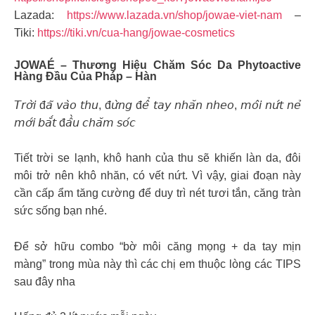
Lazada:
https://www.lazada.vn/shop/jowae-viet-nam
–
Tiki:
https://tiki.vn/cua-hang/jowae-cosmetics
JOWAÉ – Thương Hiệu Chăm Sóc Da Phytoactive
Hàng Đầu Của Pháp – Hàn
𝘛𝘳𝘰̛̀𝘪 đ𝘢̃ 𝘷𝘢̀𝘰 𝘵𝘩𝘶, đ𝘶̛̀𝘯𝘨 đ𝘦̂̉ 𝘵𝘢𝘺 𝘯𝘩𝘢̆𝘯 𝘯𝘩𝘦𝘰, 𝘮𝘰̂𝘪 𝘯𝘶̛́𝘵 𝘯𝘦̉
𝘮𝘰̛́𝘪 𝘣𝘢̆́𝘵 đ𝘢̂̀𝘶 𝘤𝘩𝘢̆𝘮 𝘴𝘰́𝘤
Tiết trời se lạnh, khô hanh của thu sẽ khiến làn da, đôi
môi trở nên khô nhăn, có vết nứt. Vì vậy, giai đoạn này
cần cấp ẩm tăng cường để duy trì nét tươi tắn, căng tràn
sức sống bạn nhé.
Để sở hữu combo “bờ môi căng mọng + da tay mịn
màng” trong mùa này thì các chị em thuộc lòng các TIPS
sau đây nha