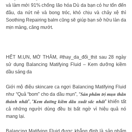
và làm mới 91% chống lão hóa Dù da bạn có hư tổn đến
đâu, da nứt nẻ và bong tróc, khó chịu và chảy xệ thì
Soothing Repairing balm cũng sẽ giúp bạn sở hữu làn da
mịn màng, căng mướt.
HẾT M.ỤN, MỜ THÂM, #thay_da_đổi_thịt sau 28 ngày
sử dụng Balancing Matifying Fluid – Kem dưỡng kiềm
dầu sáng da
Giới mộ điệu skincare ca ngợi Balancing Matifying Fluid
như “Quả “bom” cho da dầu mụn”, “𝑺𝒂̉𝒏 𝒑𝒉𝒂̂̉𝒎 𝒕𝒓𝒊̣ 𝒎𝒖̣𝒏 𝒕𝒉𝒂̂̀𝒏
𝒕𝒉𝒂́𝒏𝒉 𝒏𝒉𝒂̂́𝒕”, “𝑲𝒆𝒎 𝒅𝒖̛𝒐̛̃𝒏𝒈 𝒌𝒊𝒆̂̀𝒎 𝒅𝒂̂̀𝒖 𝒙𝒖𝒂̂́𝒕 𝒔𝒂̆́𝒄 𝒏𝒉𝒂̂́𝒕” khiến tất
cả những người dùng đều bị bất ngờ vì hiệu quả nó
mang lại.
Balancing Matifying Fluid được khẳng định là sản phẩm