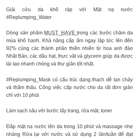
Giải cứu da khô ráp với Mặt nạ nước
#Replumping_Water
Dòng sản phẩm M̲U̲S̲T̲_̲H̲A̲V̲E̲ ̲trong các bước chăm da
mùa khô hanh. Khả năng cấp ẩm ngay lập tức lên đến
92% cùng các thành phần thiên nhiên từ hoa anh đào
Nhật Bản, các dầu hạt, thực vật và glycerin giúp da được
tái tạo nhanh chóng và thư giãn tốt nhất.
#Replumping_Mask có cấu trúc dạng thạch dễ tan chảy
và thẩm thấu. Công việc cấp nước cho da rất đơn giản
chỉ với 10 phút
Làm sạch sâu với bước tẩy trang, rửa mặt, toner
Đắp mặt nạ nước lên da trong 10 phút và massage nhẹ
nhàng Rửa lại với nước và sử dụng 2 lần/tuần để đạt