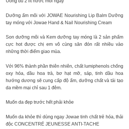
Uống đủ 2 lít nước mỗi ngày
Dưỡng ẩm môi với JOWAE Nourishing Lip Balm Dưỡng
tay móng với Jowae Hand & Nail Nourishing Cream
Son dưỡng môi và Kem dưỡng tay móng là 2 sản phẩm
cực hot được chị em vô cùng săn đón rất nhiều vào
những thời điểm giao mùa.
Với 96% thành phần thiên nhiên, chất lumiphenols chống
oxy hóa, dầu hoa trà, bơ hạt mỡ, sáp, tinh dầu hoa
hướng dương sẽ cung cấp độ ẩm, dưỡng chất và tái tạo
da mềm mại chỉ sau 1 đêm.
Muốn da đẹp trước hết phải khỏe
Muốn da khỏe thì dùng ngay Jowae tinh chất trẻ hóa, thải
độc CONCENTRÉ JEUNESSE ANTI-TACHE