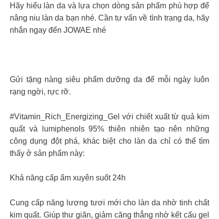
Hãy hiểu làn da và lựa chọn dòng sản phẩm phù hợp để
nâng niu làn da bạn nhé. Cần tư vấn về tình trạng da, hãy
nhắn ngay đến JOWAE nhé
Gửi tặng nàng siêu phẩm dưỡng da để mỗi ngày luôn
rạng ngời, rực rỡ.
#Vitamin_Rich_Energizing_Gel với chiết xuất từ quả kim
quất và lumiphenols 95% thiên nhiên tạo nên những
công dụng đột phá, khác biệt cho làn da chỉ có thể tìm
thấy ở sản phẩm này:
Khả năng cấp ẩm xuyên suốt 24h
Cung cấp năng lượng tươi mới cho làn da nhờ tinh chất
kim quất. Giúp thư giãn, giảm căng thẳng nhờ kết cấu gel