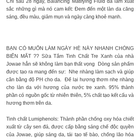
Chỉ sau 28 ngày, Balancing Matifying Fluid đã làm xuất
sắc những gì mà nó cam kết: Đem đến một làn da căng
sáng, đều màu, giảm mụn và ngày càng khoẻ mạnh.
BẠN CÓ MUỐN LÀM NGÀY HÈ NÀY NHANH CHÓNG
BIẾN MẤT ?? Sữa Tắm Tinh Chất Tre Xanh của nhà
Jowae hẳn sẽ không làm bạn thất vọng ️ Dòng sản phẩm
được tạo ra mang đến sự: ️ Nhẹ nhàng làm sạch và giúp
cân bằng độ PH cho da. ️ Để lại hương thơm nhẹ nhàng
cho làn da với hương của nước tre xanh. ️95% thành
phần có nguồn gốc từ nhiên thiên, 5% chất tạo kết cấu và
hương thơm trên da.
Tinh chất Lumiphenols: Thành phần chống oxy hóa chiết
xuất từ cây sen đá, được cấp bằng sáng chế độc quyền
của Jowae, giúp sáng da, tái tạo tế bào, chống lão hóa