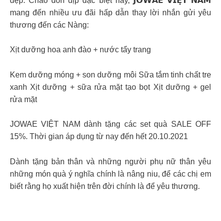
đẹp. Chào đón dịp đặc biệt này, 𝗝𝗢𝗪𝗔𝗘 𝗩𝗜𝗘̣̂𝗧 𝗡𝗔𝗠
mang đến nhiều ưu đãi hấp dẫn thay lời nhắn gửi yêu
thương đến các Nàng:
Xịt dưỡng hoa anh đào + nước tẩy trang
Kem dưỡng móng + son dưỡng môi Sữa tắm tinh chất tre
xanh Xịt dưỡng + sữa rửa mặt tạo bọt Xịt dưỡng + gel
rửa mặt
JOWAE VIỆT NAM dành tặng các set quà SALE OFF
15%. Thời gian áp dụng từ nay đến hết 20.10.2021
Dành tặng bản thân và những người phụ nữ thân yêu
những món quà ý nghĩa chính là nâng niu, để các chị em
biết rằng họ xuất hiện trên đời chính là để yêu thương.