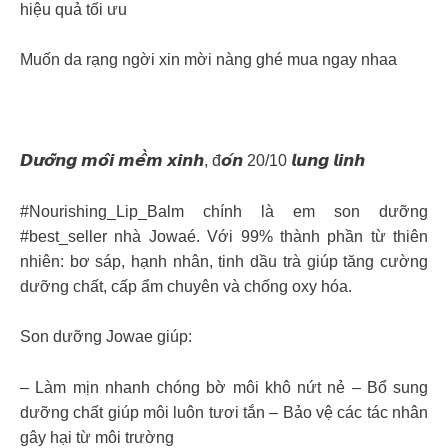
hiệu quả tối ưu
Muốn da rạng ngời xin mời nàng ghé mua ngay nhaa
𝘿𝙪̛𝙤̛̃𝙣𝙜 𝙢𝙤̂𝙞 𝙢𝙚̂̀𝙢 𝙭𝙞𝙣𝙝, đ𝙤́𝙣 20/10 𝙡𝙪𝙣𝙜 𝙡𝙞𝙣𝙝
#Nourishing_Lip_Balm chính là em son dưỡng
#best_seller nhà Jowaé. Với 99% thành phần từ thiên
nhiên: bơ sáp, hạnh nhân, tinh dầu trà giúp tăng cường
dưỡng chất, cấp ẩm chuyên và chống oxy hóa.
Son dưỡng Jowae giúp:
– Làm mịn nhanh chóng bờ môi khô nứt nẻ – Bổ sung
dưỡng chất giúp môi luôn tươi tắn – Bảo vệ các tác nhân
gây hại từ môi trường