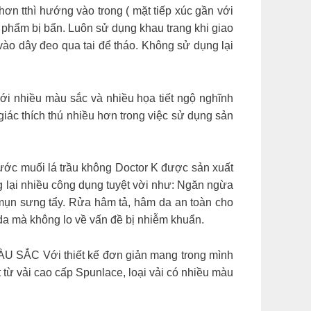
n tthì hướng vào trong ( mặt tiếp xúc gần với
n phẩm bị bẩn. Luôn sử dụng khau trang khi giao
ào dây đeo qua tai để tháo. Không sử dụng lại
 với nhiều màu sắc và nhiều họa tiết ngộ nghĩnh
giác thích thú nhiều hơn trong việc sử dụng sản
ối lá trầu không Doctor K được sản xuất
ang lại nhiều công dụng tuyệt vời như: Ngăn ngừa
 mụn sưng tẩy. Rửa hâm tả, hâm da an toàn cho
 da mà không lo về vấn đề bị nhiễm khuẩn.
C Với thiết kế đơn giản mang trong mình
từ vải cao cấp Spunlace, loại vải có nhiều màu