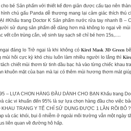
 toàn dành cho bé Sản phẩm với thiết kế đơn giản được cấu tạo nên 
 hình chú gấu Panda dễ thương mang lại cảm giác thích thú 
ẩu trang Doctor K Sản phẩm nước rửa tay nhanh B – Clea
ười sử dụng sản phẩm dễ dàng hơn mà không lo ngại về mùi h
 vết côn trùng cắn, vệ sinh tay sạch sẽ chỉ bé hơn 15s,….
đáng lo Trở ngại là khi không có 𝐊𝐢𝐫𝐞𝐥 𝐌𝐚𝐬𝐤 𝟑𝐃 𝐆𝐫𝐞
 hôi cực kỳ khó chịu luôn làm nhiều người lo lắng thì 𝐊𝐢𝐫𝐞𝐥 𝐌
ách chiết mùi thơm từ tinh dầu bạc hà vào từng chiếc khau tr
n khuôn mặt của bạn mà lại có thêm mùi hương thơm mát giúp
 LỰA CHỌN HÀNG ĐẦU DÀNH CHO BẠN Khẩu trang Doctor K 𝐊𝐢𝐫
n và các vi khuẩn đến 95% là sự lựa chọn hàng đầu cho việc b
AO KHAU TRANG Y TẾ CHỈ SỬ DỤNG ĐƯỢC 1 LẦN RỒI BỎ ? Khẩu 
ạp và các khói, bụi ô nhiễm ở ngoài môi trường vẫn một ngày tă
irus liên quan về đường hô hấp.