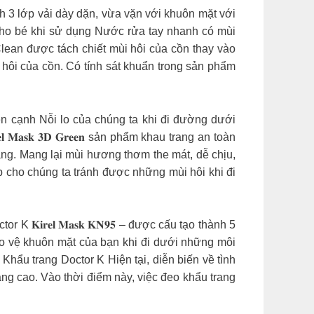
thành 3 lớp vải dày dặn, vừa vặn với khuôn mặt với
cho bé khi sử dụng Nước rửa tay nhanh có mùi
n được tách chiết mùi hôi của cồn thay vào
ôi của cồn. Có tính sát khuẩn trong sản phẩm
𝐧 bên cạnh Nỗi lo của chúng ta khi đi đường dưới
𝐚𝐬𝐤 𝟑𝐃 𝐆𝐫𝐞𝐞𝐧 sản phẩm khau trang an toàn
ang. Mang lại mùi hương thơm the mát, dễ chịu,
 cho chúng ta tránh được những mùi hôi khi đi
𝐥 𝐌𝐚𝐬𝐤 𝐊𝐍𝟗𝟓 – được cấu tạo thành 5
ảo vệ khuôn mặt của bạn khi đi dưới những môi
trang Doctor K Hiện tại, diễn biến về tình
ng cao. Vào thời điểm này, việc đeo khẩu trang