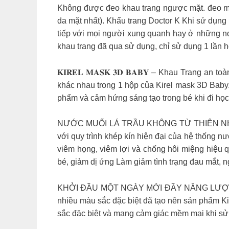
Không được đeo khau trang ngược mặt. đeo mặt 
da mặt nhất). Khẩu trang Doctor K Khi sử dụng 
tiếp với mọi người xung quanh hay ở những nơi
khau trang đã qua sử dụng, chỉ sử dụng 1 lần 
𝐊𝐈𝐑𝐄𝐋 𝐌𝐀𝐒𝐊 𝟑𝐃 𝐁𝐀𝐁𝐘 – Khau Trang
khác nhau trong 1 hộp của Kirel mask 3D Baby. 
phẩm và cảm hứng sáng tạo trong bé khi đi họ
NƯỚC MUỐI LÁ TRẦU KHÔNG TỪ THIÊN NHIÊN
với quy trình khép kín hiện đại của hệ thống nư
viêm họng, viêm lợi và chống hôi miệng hiệu 
bé, giảm dị ứng Làm giảm tình trạng đau mắt, 
KHỞI ĐẦU MỘT NGÀY MỚI ĐẦY NĂNG LƯỢNGKh
nhiều màu sắc đặc biệt đã tạo nên sản phẩm Ki
sắc đặc biệt và mang cảm giác mềm mại khi 