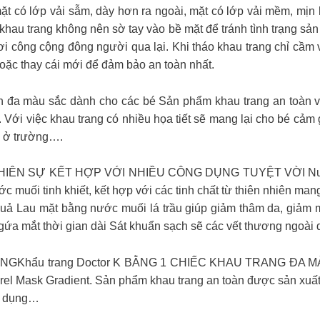
có lớp vải sẫm, dày hơn ra ngoài, mặt có lớp vải mềm, mịn hơ
khau trang không nên sờ tay vào bề mặt để tránh tình trạng sả
 công cộng đông người qua lại. Khi tháo khau trang chỉ cầm v
hoặc thay cái mới để đảm bảo an toàn nhất.
 an toàn đa màu sắc dành cho các bé Sản phẩm khau trang an toàn
Với việc khau trang có nhiều họa tiết sẽ mang lại cho bé cảm 
c ở trường….
 ️️SỰ KẾT HỢP VỚI NHIỀU CÔNG DỤNG TUYỆT VỜI️ Nước mu
ớc muối tinh khiết, kết hợp với các tinh chất từ thiên nhiên m
quả Lau mặt bằng nước muối lá trầu giúp giảm thâm da, giảm
ngứa mắt thời gian dài Sát khuẩn sạch sẽ các vết thương ngoài
ẩu trang Doctor K BẰNG 1 CHIẾC KHAU TRANG ĐA MÀU SẮ
rel Mask Gradient. Sản phẩm khau trang an toàn được sản xuất 
sử dụng…