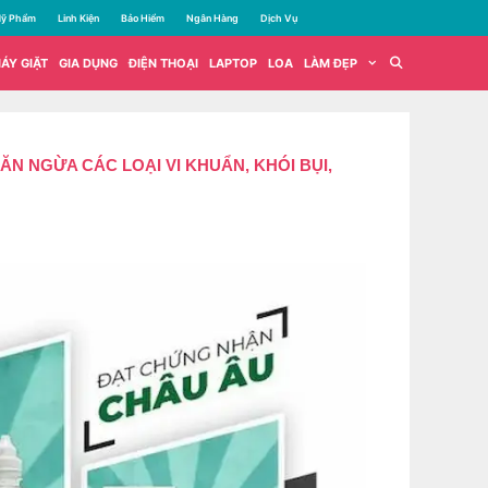
ỹ Phẩm
Linh Kiện
Bảo Hiểm
Ngân Hàng
Dịch Vụ
ÁY GIẶT
GIA DỤNG
ĐIỆN THOẠI
LAPTOP
LOA
LÀM ĐẸP
 NGỪA CÁC LOẠI VI KHUẨN, KHÓI BỤI,