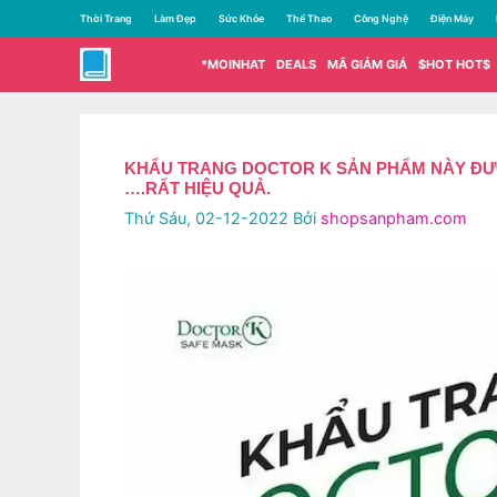
Chuyển
Thời Trang
Làm Đẹp
Sức Khỏe
Thể Thao
Công Nghệ
Điện Máy
đến
nội
*MOINHAT
DEALS
MÃ GIẢM GIÁ
$HOT HOT$
dung
KHẨU TRANG DOCTOR K SẢN PHẨM NÀY ĐƯỢC
….RẤT HIỆU QUẢ.
Thứ Sáu, 02-12-2022
Bởi
shopsanpham.com