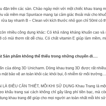
 trên các sàn. Chào ngày mới với một chiếc khau trang mới 𝐊𝐢𝐫𝐞
u vải mềm mại Spunlace mang lại cảm giác thoải mái cho khuôn mặt k
𝐮̛𝐨̛̀𝐢” Sản phẩm nước rửa tay nhanh B – Clean với kích thước nhỏ gọn chỉ 
y còn nhiều công dụng khác: Có khả năng kháng khuẩn cao và
sẽ có mùi thơm rất dễ chịu. Có chất vitamin E giúp làm mềm, mị
 khuôn mặt Sản phẩm không thể thiếu trong những chuyến đi….
ẩn của dòng 3D Unicharm. Dòng khau trang 3D được rất nhiều
 mặt bảo vệ an toàn khỏi các khói bụi, ô nhiễm từ môi trường…
ỀU CẦN THIẾT, MỖI KHI SỬ DỤNG Khau Trang là một loại 
 khẩu trang sai cách không chỉ gây lãng phí tiền bạc, mà còn
ử dụng khau trang để giúp cho mọi người an toàn nhất mỗi khi