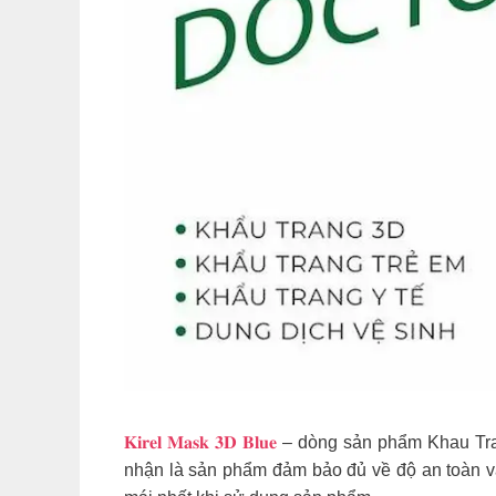
𝐊𝐢𝐫𝐞𝐥 𝐌𝐚𝐬𝐤 𝟑𝐃 𝐁𝐥𝐮𝐞
– dòng sản phẩm Khau Tra
nhận là sản phẩm đảm bảo đủ về độ an toàn và