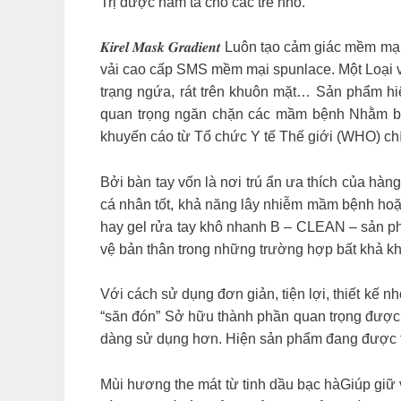
Trị được hâm tả cho các trẻ nhỏ.
𝑲𝒊𝒓𝒆𝒍 𝑴𝒂𝒔𝒌 𝑮𝒓𝒂𝒅𝒊𝒆𝒏𝒕 Luôn tạo cảm
vải cao cấp SMS mềm mại spunlace. Một Loại vả
trạng ngứa, rát trên khuôn mặt… Sản phẩm hiệ
quan trọng ngăn chặn các mầm bệnh Nhằm bả
khuyến cáo từ Tổ chức Y tế Thế giới (WHO) chí
Bởi bàn tay vốn là nơi trú ẩn ưa thích của hàn
cá nhân tốt, khả năng lây nhiễm mầm bệnh hoặc
hay gel rửa tay khô nhanh B – CLEAN – sản ph
vệ bản thân trong những trường hợp bất khả k
Với cách sử dụng đơn giản, tiện lợi, thiết k
“săn đón” Sở hữu thành phần quan trọng được
dàng sử dụng hơn. Hiện sản phẩm đang được tr
Mùi hương the mát từ tinh dầu bạc hàGiúp giữ