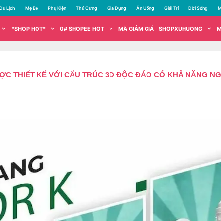
Du Lịch
Mẹ Bé
Phụ Kiện
Thú Cưng
Gia Dụng
Ăn Uống
Giải Trí
Đời Sống
M
*SHOP HOT*
0# SHOPEE HOT
MÃ GIẢM GIÁ
SHOPXUHUONG
M
 THIẾT KẾ VỚI CẤU TRÚC 3D ĐỘC ĐÁO CÓ KHẢ NĂNG NGĂN