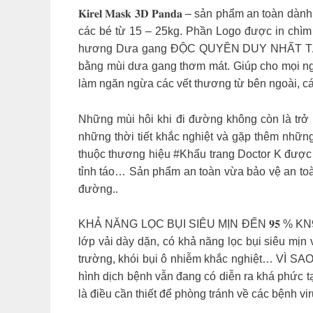
𝐊𝐢𝐫𝐞𝐥 𝐌𝐚𝐬𝐤 𝟑𝐃 𝐏𝐚𝐧𝐝𝐚 – sản phẩm an
các bé từ 15 – 25kg. Phần Logo được in chìm
hương Dưa gang ĐỘC QUYỀN DUY NHẤT TẠI #Kh
bằng mùi dưa gang thơm mát. Giúp cho mọi ng
làm ngăn ngừa các vết thương từ bên ngoài, các
Những mùi hôi khi đi đường không còn là trở ngại 
những thời tiết khắc nghiệt và gặp thêm những mùi
thuộc thương hiệu #Khẩu trang Doctor K được t
tỉnh táo… Sản phẩm an toàn vừa bảo vệ an toà
đường..
KHẢ NĂNG LỌC BỤI SIÊU MỊN ĐẾN 𝟗𝟓 % KN95 –
lớp vải dày dặn, có khả năng lọc bụi siêu mị
trường, khói bụi ô nhiễm khắc nghiệt… VÌ S
hình dịch bệnh vẫn đang có diễn ra khá phức t
là điều cần thiết để phòng tránh về các bệnh v