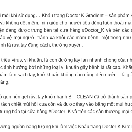
 giác mềm mại mỗi khi sử dụng… Khẩu trang Doctor K Gradient – sản p
i không dệt mềm, mịn giúp cho người tiêu dùng luôn thoải mái
n đang được trưng bán tại cửa hàng #Doctor_K và trên các s
o vệ mọi người tránh xa khỏi các mầm bệnh, một trong nhữ
nh là rửa tay đúng cách, thường xuyên.
g triệu virus, vi khuẩn, là con đường lây lan nhanh chóng của
 ảnh hưởng bởi những loại vi khuẩn gây bệnh là rất cao. Khẩu
ẩm làm sạch tay, khử khuẩn không cần dùng đến nước – là gi
háng.
ế nhỏ gọn nên gel rửa tay khô nhanh B – CLEAN đã trở thành s
 tách chiết mùi hôi của cồn và được thay vào bằng một mùi h
ưng bán tại cửa hàng #Doctor_K và trên các sàn thương mại đi
 vững nguồn năng lượng khi làm việc Khẩu trang Doctor K Ki