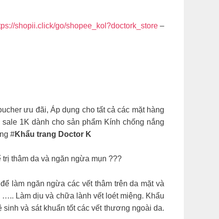
ttps://shopii.click/go/shopee_kol?doctork_store
–
ucher ưu đãi, Áp dụng cho tất cả các mặt hàng
sh sale 1K dành cho sản phẩm Kính chống nắng
àng #
Khẩu trang Doctor K
 trị thâm da và ngăn ngừa mụn ???
 để làm ngăn ngừa các vết thâm trên da mặt và
….. Làm dịu và chữa lành vết loét miệng. Khẩu
sinh và sát khuẩn tốt các vết thương ngoài da.