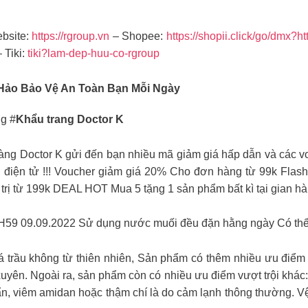
bsite:
https://rgroup.vn
– Shopee:
https://shopii.click/go/dmx?h
 Tiki:
tiki?lam-dep-huu-co-rgroup
Hảo Bảo Vệ An Toàn Bạn Mỗi Ngày
g #
Khẩu trang Doctor K
g Doctor K gửi đến bạn nhiều mã giảm giá hấp dẫn và các vo
 điện tử !!! Voucher giảm giá 20% Cho đơn hàng từ 99k Fla
trị từ 199k DEAL HOT Mua 5 tặng 1 sản phẩm bất kì tại gian h
23H59 09.09.2022 Sử dụng nước muối đều đặn hằng ngày Có thể
á trầu không từ thiên nhiên, Sản phẩm có thêm nhiều ưu điểm
ên. Ngoài ra, sản phẩm còn có nhiều ưu điểm vượt trội khác: 
n, viêm amidan hoặc thậm chí là do cảm lạnh thông thường. Vệ 