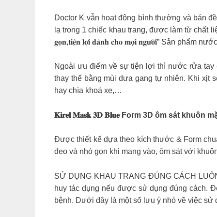
Doctor K vẫn hoạt động bình thường và bán đều đặn
lạ trong 1 chiếc khau trang, được làm từ chất liệ
𝐠𝐨̣𝐧,𝐭𝐢𝐞̣̂𝐧 𝐥𝐨̛̣𝐢 𝐝𝐚̀𝐧𝐡 𝐜𝐡𝐨 𝐦𝐨̣𝐢 𝐧𝐠
Ngoài ưu điểm về sự tiện lợi thì nước rửa ta
thay thế bằng mùi dưa gang tự nhiên. Khi xịt 
hay chìa khoá xe,…
𝐊𝐢𝐫𝐞𝐥 𝐌𝐚𝐬𝐤 𝟑𝐃 𝐁𝐥𝐮𝐞 Form 3D ôm sát
Được thiết kế dựa theo kích thước & Form chu
đeo và nhỏ gọn khi mang vào, ôm sát với khuôn
SỬ DỤNG KHAU TRANG ĐÚNG CÁCH LUÔN LÀ ĐI
huy tác dụng nếu được sử dụng đúng cách. Đeo
bệnh. Dưới đây là một số lưu ý nhỏ về việc s