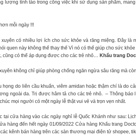
g lượng tỉnh táo trong công việc khi sử dụng sản phẩm, mang 
ơn mỗi ngày !!!
uyên có nhiều lợi ích cho sức khỏe và răng miệng. Đây là m
hói quen này không thể thay thế Vì nó có thể giúp cho sức khỏe
 cũng có thể áp dụng được cho các trẻ nhỏ…
Khẩu trang Doc
xuyên không chỉ giúp phòng chống ngăn ngừa sâu răng mà còn 
u họng do liên cầu khuẩn, viêm amidan hoặc thậm chí là do 
hương ngoài da. Trị được hâm tả cho các trẻ nhỏ. – Thông bá
c mọi người có một ngày lễ thật vui vẻ và trọn vẹn nhất. ️
c tại cửa hàng vào các ngày nghỉ lễ Quốc Khánh như sau: Lịch
cửa hàng đến hết ngày 01/09/2022 Cửa hàng Khẩu trang Doctor
các kênh bán hàng trên các sàn thương mại điện tử shopee, ti