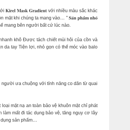
 𝐌𝐚𝐬𝐤 𝐆𝐫𝐚𝐝𝐢𝐞𝐧𝐭 với nhiều màu sắc khác
hi chúng ta mang vào… ” 𝐒𝐚̉𝐧 𝐩𝐡𝐚̂̉𝐦 𝐧𝐡𝐨̉
50ml có thể mang bên người bất cứ lúc nào.
 nhanh khô Được tách chiết mùi hôi của cồn và
n da tay Tiện lợi, nhỏ gọn có thể móc vào balo
 người ưa chuộng với tính năng co dãn từ quai
mặt nạ an toàn bảo vệ khuôn mặt chỉ phát
 làm mất đi tác dụng bảo vệ, tăng nguy cơ lây
 sử dụng sản phẩm…