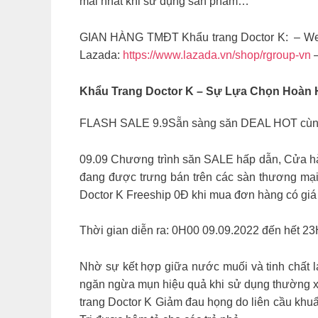
mái nhất khi sử dụng sản phẩm…
GIAN HÀNG TMĐT Khẩu trang Doctor K: – We
Lazada:
https://www.lazada.vn/shop/rgroup-vn
–
Khẩu Trang Doctor K – Sự Lựa Chọn Hoàn 
FLASH SALE 9.9Sẵn sàng săn DEAL HOT cùn
09.09 Chương trình săn SALE hấp dẫn, Cửa hàn
đang được trưng bán trên các sàn thương mại
Doctor K Freeship 0Đ khi mua đơn hàng có giá 
Thời gian diễn ra: 0H00 09.09.2022 đến hết 
Nhờ sự kết hợp giữa nước muối và tinh chất l
ngăn ngừa mụn hiệu quả khi sử dụng thường xuy
trang Doctor K Giảm đau họng do liên cầu khuẩ