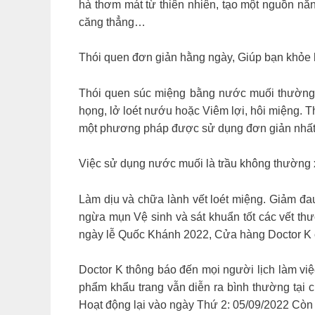
hà thơm mát từ thiên nhiên, tạo một nguồn năn
căng thẳng…
Thói quen đơn giản hằng ngày, Giúp bạn khỏe h
Thói quen súc miệng bằng nước muối thường x
họng, lở loét nướu hoặc Viêm lợi, hôi miệng. T
một phương pháp được sử dụng đơn giản nhất,
Việc sử dụng nước muối là trầu không thường 
Làm dịu và chữa lành vết loét miệng. Giảm đa
ngừa mụn Vệ sinh và sát khuẩn tốt các vết t
ngày lễ Quốc Khánh 2022, Cửa hàng Doctor K chú
Doctor K thông báo đến mọi người lịch làm việ
phẩm khẩu trang vẫn diễn ra bình thường tại 
Hoạt động lại vào ngày Thứ 2: 05/09/2022 Còn 