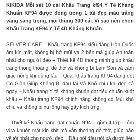
KIKIDA Mỗi sét 10 cái Khẩu Trang kf94 Y Tế Kháng
Khuẩn KF94 được đóng trong 1 túi đẹp màu trắng
vàng sang trọng, mỗi thùng 300 cái. Vì sao nên chọn
Khẩu Trang KF94 Y Tế 4D Kháng Khuẩn
SELVER CARE – Khẩu trang KF94 kiểu dáng Hàn Quốc
ôm kín mặt, không bị hở mũi và 2 bên má giúp An toàn
nhất cho người đeo – Thiết kế 4D thông minh giúp khẩu
trang thông thoáng, dễ thở và không bị Lem Son và cảm
giác nóng khi dùng lâu – Quai khẩu trang KF94 dạng dẹt
Co Giãn Giúp Không Bị đau tại Và Khó chịu khi đeo cả
ngày – Khẩu trang Y tế kháng khuẩn đạt tiêu chuẩn xuất
khẩu – Khẩu trang KF94 chính hãng không có Mùi khó
chịu và không bị xù lông hay gây kích ứng
– Thiết kế Khẩu trang đạt chuẩn N94 – gồm 4 lớp – ôm
vừa khuôn mặt kín khít mà vẫn thoáng dễ thở, giúp bảo
vệ tốt nhất cho người đeo. Dầu gội đầu gội xả dược liệu