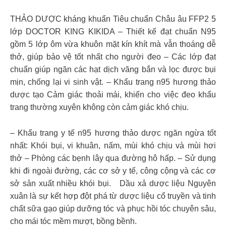
THẢO DƯỢC kháng khuẩn Tiêu chuẩn Châu âu FFP2 5
lớp DOCTOR KING KIKIDA – Thiết kế đạt chuẩn N95
gồm 5 lớp ôm vừa khuôn mặt kín khít mà vẫn thoáng dễ
thở, giúp bảo vệ tốt nhất cho người đeo – Các lớp đạt
chuẩn giúp ngăn các hạt dịch văng bắn và lọc được bụi
mịn, chống lại vi sinh vật. – Khẩu trang n95 hương thảo
dược tạo Cảm giác thoải mái, khiến cho việc đeo khẩu
trang thường xuyên không còn cảm giác khó chịu.
– Khẩu trang y tế n95 hương thảo dược ngăn ngừa tốt
nhất: Khói bụi, vi khuân, nấm, mùi khó chịu và mùi hơi
thở – Phòng các bẹnh lây qua đường hô hấp. – Sử dụng
khi đi ngoài đường, các cơ sở y tế, công cộng và các cơ
sở sản xuất nhiều khói bụi. Dầu xả dược liệu Nguyên
xuân là sự kết hợp đột phá từ dược liệu cổ truyền và tinh
chất sữa gạo giúp dưỡng tóc và phục hồi tóc chuyên sâu,
cho mái tóc mềm mượt, bồng bềnh.