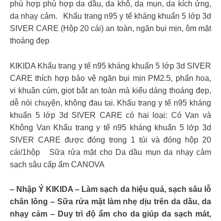
phù hợp phù hợp da dầu, da khô, da mụn, da kích ứng,
da nhạy cảm. Khẩu trang n95 y tế kháng khuẩn 5 lớp 3d
SIVER CARE (Hộp 20 cái) an toàn, ngăn bụi mịn, ôm mặt
thoáng đẹp
KIKIDA Khẩu trang y tế n95 kháng khuẩn 5 lớp 3d SIVER
CARE thích hợp bảo vệ ngăn bụi mịn PM2.5, phấn hoa,
vi khuân cúm, giọt bắt an toàn mà kiểu dáng thoáng đẹp,
dễ nói chuyện, không đau tai. Khẩu trang y tế n95 kháng
khuẩn 5 lớp 3d SIVER CARE có hai loại: Có Van và
Không Van Khẩu trang y tế n95 kháng khuẩn 5 lớp 3d
SIVER CARE được đóng trong 1 túi và đóng hộp 20
cái/1hộp Sữa rửa mặt cho Da dầu mụn da nhạy cảm
sạch sâu cấp ẩm CANOVA
– Nhập Ý KIKIDA – Làm sạch da hiệu quả, sạch sâu lỗ
chân lông – Sữa rửa mặt làm nhẹ dịu trên da dầu, da
nhạy cảm – Duy trì độ ẩm cho da giúp da sạch mát,