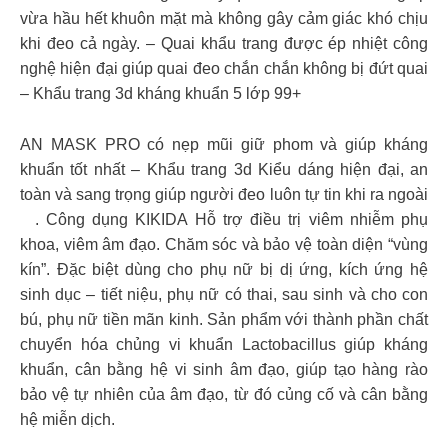
vừa hầu hết khuôn mặt mà không gây cảm giác khó chịu
khi đeo cả ngày. – Quai khẩu trang được ép nhiệt công
nghệ hiện đại giúp quai đeo chắn chắn không bị đứt quai
– Khẩu trang 3d kháng khuẩn 5 lớp 99+
AN MASK PRO có nẹp mũi giữ phom và giúp kháng
khuẩn tốt nhất – Khẩu trang 3d Kiểu dáng hiện đại, an
toàn và sang trọng giúp người đeo luôn tự tin khi ra ngoài
. Công dụng KIKIDA Hỗ trợ điều trị viêm nhiễm phụ
khoa, viêm âm đạo. Chăm sóc và bảo vệ toàn diện “vùng
kín”. Đặc biệt dùng cho phụ nữ bị dị ứng, kích ứng hệ
sinh dục – tiết niệu, phụ nữ có thai, sau sinh và cho con
bú, phụ nữ tiền mãn kinh. Sản phẩm với thành phần chất
chuyển hóa chủng vi khuẩn Lactobacillus giúp kháng
khuẩn, cân bằng hệ vi sinh âm đạo, giúp tạo hàng rào
bảo vệ tự nhiên của âm đạo, từ đó củng cố và cân bằng
hệ miễn dịch.