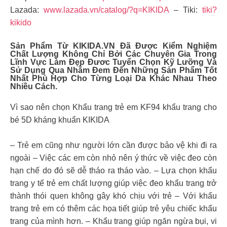
Lazada:
www.lazada.vn/catalog/?q=KIKIDA
– Tiki:
tiki?
kikido
Sản Phẩm Từ KIKIDA.VN Đã Được Kiểm Nghiệm
Chất Lượng Không Chỉ Bởi Các Chuyên Gia Trong
Lĩnh Vực Làm Đẹp Đươc Tuyển Chọn Kỹ Lưỡng Và
Sử Dụng Qua Nhằm Đem Đến Những Sản Phẩm Tốt
Nhất Phù Hợp Cho Từng Loại Da Khác Nhau Theo
Nhiều Cách.
Vì sao nên chọn Khẩu trang trẻ em KF94 khẩu trang cho
bé 5D kháng khuẩn KIKIDA
– Trẻ em cũng như người lớn cần được bảo vệ khi đi ra
ngoài – Việc các em còn nhỏ nên ý thức về việc đeo còn
hạn chế do đó sẽ dễ tháo ra tháo vào. – Lựa chọn khẩu
trang y tế trẻ em chất lượng giúp việc đeo khẩu trang trở
thành thói quen không gây khó chịu với trẻ – Với khẩu
trang trẻ em có thêm các họa tiết giúp trẻ yêu chiếc khẩu
trang của mình hơn. – Khẩu trang giúp ngăn ngừa bụi, vi