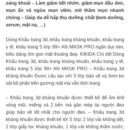
sảng khoái – Làm giảm tiết nhờn, giảm mụn đầu đen,
mụn ẩn và ngừa mụn viêm, mờ thâm mụn nhanh
chóng – Giúp da dễ hấp thụ dưỡng chất (kem dưỡng,
serum, mặt nạ, …)
Dòng Khẩu trang 3d, khẩu trang kháng khuẩn, khẩu trang
y tế, khẩu trang 5 lớp 99+ AN MASK PRO ngăn bụi mịn,
kiểu dáng ôm gọn mặt thoáng đẹp. KIKIDA Chi tiết Dòng
Khẩu trang 3d, khẩu trang kháng khuẩn, khẩu trang y tế,
khẩu trang 5 lớp 99+ AN MASK PRO – Khẩu trang 3d
kháng khuẩn Được cấu tạo với 5 lớp bảo vệ và form bo
sát bộ phận trên gương mặt mà vẫn thời trang
– Khẩu trang 3d kháng khuẩn được thiết kế để ôm khít
vùng mũi, miệng và 2 bên má gần mép tai người đeo
giúp bảo vệ tốt nhất cho người đeo. – Khẩu trang 3d
kháng khuẩn được thiết kế tới 5 lớp: 2 lớp vải không dệt,
2 lớp giấy lọc kháng khuẩn, 1 lớp vải không thấm nước,