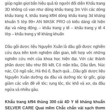
giúp ngăn giọt bắn hiệu quả từ người đối diện Khẩu trang
3D không có van như dòng khẩu trang 3m Với các dòng
khẩu trang 4, khẩu trang kf94 dòng khẩu trang 3d kháng
khuẩn 5 lớp 99+ AN MASK PRO có kiểu dáng rất hiện
đại và năng động. – khẩu trang y tế – khẩu trang y tế 4
lớp – khẩu trang y tế kháng khuẩn
Dầu gội dược liệu Nguyên Xuân là dầu gội được nghiên
cứu dựa trên kinh nghiệm dân gian, kết hợp với những
nghiên cứu mới của khoa học hiện đại. Với các thành
phần dược liệu như Bồ kết, Cỏ mần trầu, Dâu tằm, Núc
nác, Cỏ ngũ sắc, Hà thủ ô, Bạch quả…Dầu gội dược liệu
Nguyên Xuân dưỡng da đầu và dưỡng tóc từ gốc, giúp
giảm các vấn đề về tóc: rụng tóc, tóc khô và xơ, da đầu
ngứa và nhiều gàu.
Khẩu trang kf94 thùng 300 cái 4D Y tế kháng khuẩn
SELVER CARE Quai mềm Chắc chắn vải sạch thơm