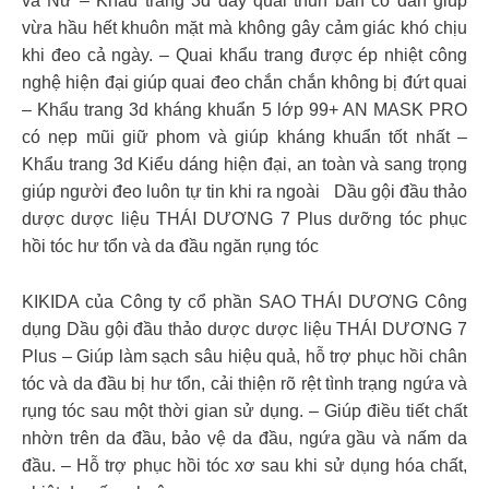
và Nữ – Khẩu trang 3d dây quai thun bản co dãn giúp
vừa hầu hết khuôn mặt mà không gây cảm giác khó chịu
khi đeo cả ngày. – Quai khẩu trang được ép nhiệt công
nghệ hiện đại giúp quai đeo chắn chắn không bị đứt quai
– Khẩu trang 3d kháng khuẩn 5 lớp 99+ AN MASK PRO
có nẹp mũi giữ phom và giúp kháng khuẩn tốt nhất –
Khẩu trang 3d Kiểu dáng hiện đại, an toàn và sang trọng
giúp người đeo luôn tự tin khi ra ngoài Dầu gội đầu thảo
dược dược liệu THÁI DƯƠNG 7 Plus dưỡng tóc phục
hồi tóc hư tổn và da đầu ngăn rụng tóc
KIKIDA của Công ty cổ phần SAO THÁI DƯƠNG Công
dụng Dầu gội đầu thảo dược dược liệu THÁI DƯƠNG 7
Plus – Giúp làm sạch sâu hiệu quả, hỗ trợ phục hồi chân
tóc và da đầu bị hư tổn, cải thiện rõ rệt tình trạng ngứa và
rụng tóc sau một thời gian sử dụng. – Giúp điều tiết chất
nhờn trên da đầu, bảo vệ da đầu, ngứa gầu và nấm da
đầu. – Hỗ trợ phục hồi tóc xơ sau khi sử dụng hóa chất,