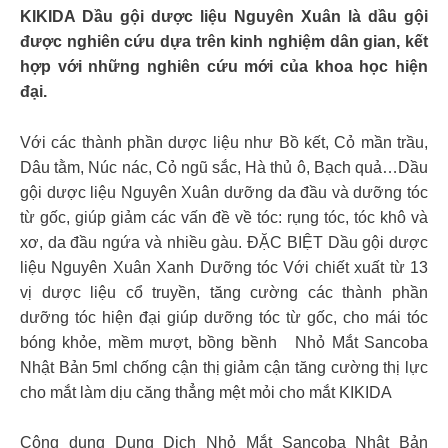
KIKIDA Dầu gội dược liệu Nguyên Xuân là dầu gội
được nghiên cứu dựa trên kinh nghiệm dân gian, kết
hợp với những nghiên cứu mới của khoa học hiện
đại.
Với các thành phần dược liệu như Bồ kết, Cỏ mần trầu,
Dâu tằm, Núc nác, Cỏ ngũ sắc, Hà thủ ô, Bạch quả…Dầu
gội dược liệu Nguyên Xuân dưỡng da đầu và dưỡng tóc
từ gốc, giúp giảm các vấn đề về tóc: rụng tóc, tóc khô và
xơ, da đầu ngứa và nhiều gàu. ĐẶC BIỆT Dầu gội dược
liệu Nguyên Xuân Xanh Dưỡng tóc Với chiết xuất từ 13
vị dược liệu cổ truyền, tăng cường các thành phần
dưỡng tóc hiện đại giúp dưỡng tóc từ gốc, cho mái tóc
bóng khỏe, mềm mượt, bồng bềnh Nhỏ Mắt Sancoba
Nhật Bản 5ml chống cận thị giảm cận tăng cường thị lực
cho mắt làm dịu căng thẳng mệt mỏi cho mắt KIKIDA
Công dụng Dung Dịch Nhỏ Mắt Sancoba Nhật Bản