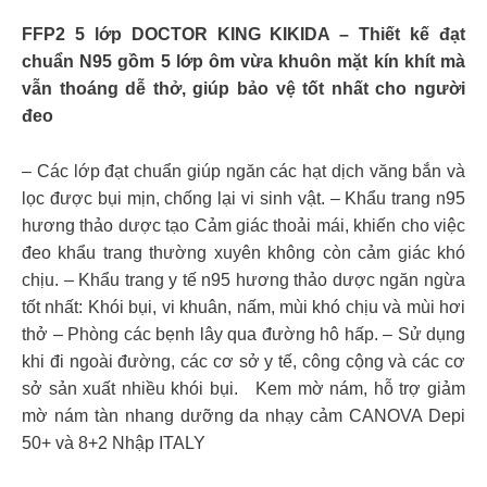
FFP2 5 lớp DOCTOR KING KIKIDA – Thiết kế đạt
chuẩn N95 gồm 5 lớp ôm vừa khuôn mặt kín khít mà
vẫn thoáng dễ thở, giúp bảo vệ tốt nhất cho người
đeo
– Các lớp đạt chuẩn giúp ngăn các hạt dịch văng bắn và
lọc được bụi mịn, chống lại vi sinh vật. – Khẩu trang n95
hương thảo dược tạo Cảm giác thoải mái, khiến cho việc
đeo khẩu trang thường xuyên không còn cảm giác khó
chịu. – Khẩu trang y tế n95 hương thảo dược ngăn ngừa
tốt nhất: Khói bụi, vi khuân, nấm, mùi khó chịu và mùi hơi
thở – Phòng các bẹnh lây qua đường hô hấp. – Sử dụng
khi đi ngoài đường, các cơ sở y tế, công cộng và các cơ
sở sản xuất nhiều khói bụi. Kem mờ nám, hỗ trợ giảm
mờ nám tàn nhang dưỡng da nhạy cảm CANOVA Depi
50+ và 8+2 Nhập ITALY