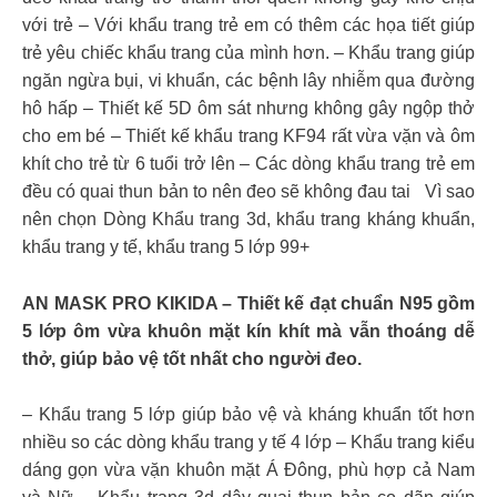
với trẻ – Với khẩu trang trẻ em có thêm các họa tiết giúp
trẻ yêu chiếc khẩu trang của mình hơn. – Khẩu trang giúp
ngăn ngừa bụi, vi khuẩn, các bệnh lây nhiễm qua đường
hô hấp – Thiết kế 5D ôm sát nhưng không gây ngộp thở
cho em bé – Thiết kế khẩu trang KF94 rất vừa vặn và ôm
khít cho trẻ từ 6 tuổi trở lên – Các dòng khẩu trang trẻ em
đều có quai thun bản to nên đeo sẽ không đau tai Vì sao
nên chọn Dòng Khẩu trang 3d, khẩu trang kháng khuẩn,
khẩu trang y tế, khẩu trang 5 lớp 99+
AN MASK PRO KIKIDA – Thiết kế đạt chuẩn N95 gồm
5 lớp ôm vừa khuôn mặt kín khít mà vẫn thoáng dễ
thở, giúp bảo vệ tốt nhất cho người đeo.
– Khẩu trang 5 lớp giúp bảo vệ và kháng khuẩn tốt hơn
nhiều so các dòng khẩu trang y tế 4 lớp – Khẩu trang kiểu
dáng gọn vừa vặn khuôn mặt Á Đông, phù hợp cả Nam