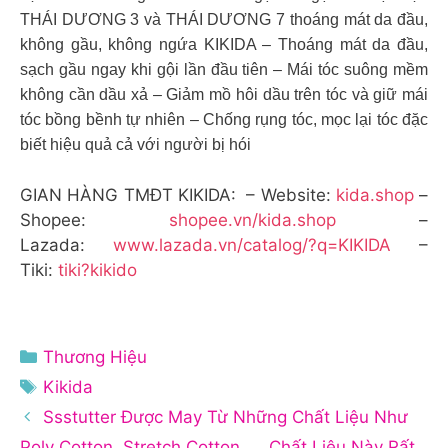
THÁI DƯƠNG 3 và THÁI DƯƠNG 7 thoáng mát da đầu,
không gầu, không ngứa KIKIDA – Thoáng mát da đầu,
sạch gầu ngay khi gội lần đầu tiên – Mái tóc suông mềm
không cần dầu xả – Giảm mồ hôi dầu trên tóc và giữ mái
tóc bồng bềnh tự nhiên – Chống rụng tóc, mọc lại tóc đặc
biết hiệu quả cả với người bị hói
GIAN HÀNG TMĐT KIKIDA: – Website:
kida.shop
–
Shopee:
shopee.vn/kida.shop
–
Lazada:
www.lazada.vn/catalog/?q=KIKIDA
–
Tiki:
tiki?kikido
Danh
Thương Hiệu
mục
Thẻ
Kikida
Ssstutter Được May Từ Những Chất Liệu Như
Poly Cotton, Stretch Cotton,…. Chất Liệu Này Rất