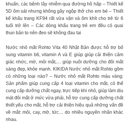
khuẩn, các bệnh lây nhiễm qua đường hô hấp – Thiết kế
5D ôm sát nhưng không gây ngộp thở cho em bé – Thiết
kế khẩu trang KF94 rất vừa vặn và ôm khít cho trẻ từ 6
tuổi trở lên – Các dòng khẩu trang trẻ em đều có quai
thun bản to nên đeo sẽ không đau tai
Nước nhỏ mắt Rohto Vita 40 Nhật Bản được hỗ trợ bổ
sung vitamin b6, vitamin A và E giúp giúp cải thiện cảm
giác nhức, mờ, mỏi mắt,… giúp nuôi dưỡng cho đôi mắt
sáng đẹp, khỏe mạnh. KIKIDA Nước nhỏ mắt Rohto gồm
có những loại nào? – Nước nhỏ mắt Rohto màu vàng:
Sản phẩm giúp cung cấp 4 loại vitamin cho mắt, có thể
cung cấp dưỡng chất ngay, trực tiếp khi nhỏ, giúp làm dịu
mát đôi mắt ở mức vừa phải, hỗ trợ cung cấp dưỡng chất
thiết yếu cho mắt, hỗ trợ cải thiện hiệu quả những vấn đề
về mắt: mỏi, cay, mờ, tức… do nhiều nguyên nhân khác
nhau.