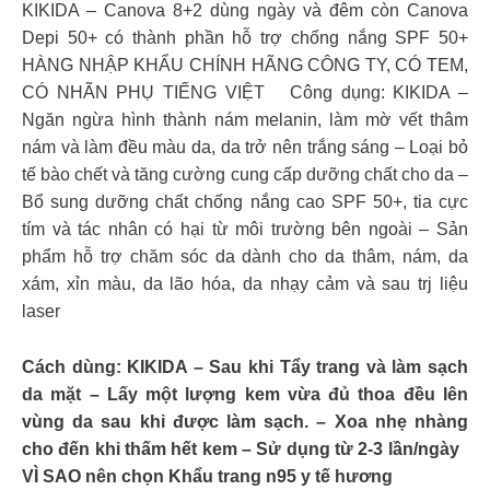
KIKIDA – Canova 8+2 dùng ngày và đêm còn Canova
Depi 50+ có thành phần hỗ trợ chống nắng SPF 50+
HÀNG NHẬP KHẨU CHÍNH HÃNG CÔNG TY, CÓ TEM,
CÓ NHÃN PHỤ TIẾNG VIỆT Công dụng: KIKIDA –
Ngăn ngừa hình thành nám melanin, làm mờ vết thâm
nám và làm đều màu da, da trở nên trắng sáng – Loại bỏ
tế bào chết và tăng cường cung cấp dưỡng chất cho da –
Bổ sung dưỡng chất chống nắng cao SPF 50+, tia cực
tím và tác nhân có hại từ môi trường bên ngoài – Sản
phẩm hỗ trợ chăm sóc da dành cho da thâm, nám, da
xám, xỉn màu, da lão hóa, da nhạy cảm và sau trj liệu
laser
Cách dùng: KIKIDA – Sau khi Tẩy trang và làm sạch
da mặt – Lấy một lượng kem vừa đủ thoa đều lên
vùng da sau khi được làm sạch. – Xoa nhẹ nhàng
cho đến khi thấm hết kem – Sử dụng từ 2-3 lần/ngày
VÌ SAO nên chọn Khẩu trang n95 y tế hương