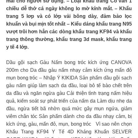
mái cho người sử dụng. – Loại khẩu trang Có van 1
chiều dễ thở cả ngày không lo mờ kính mắt. – Khẩu
trang 5 lơp và có lớp vải bông dày, đảm bảo lọc
khuẩn và bụi mịn tốt nhất – Kiểu dáng khẩu trang N95
vượt trôi hơn hẳn các dòng khẩu trang KF94 và khẩu
trang thông thường, khẩu trang 3d mask, khẩu trang
y tế 4 lớp.
Dầu gội sạch Gàu Nấm bong tróc kích ứng CANOVA
200m cho Da đầu gàu nấm nhạy cảm kích ứng mẩn đỏ
mụn bong tróc – Nhập Ý KIKIDA Sản phẩm dầu gội sạch
gàu nấm giúp làm sạch da đầu, loại bỏ tế bào chết trên
da đầu và ngăn ngừa gàu Cải thiện tình trạng nấm hiệu
quả, kiểm soát sự phát triển của nấm da Làm dịu nhẹ da
đầu, ngừa tiết bã nhờn quá mức gây mụn ngứa, giảm
viêm chân tóc Sản phẩm dành cho da đầu nhạy cảm, bị
kích ứng, gàu, mẩn đỏ, mụn, bong tróc Vì sao nên chọn
Khẩu Trang KF94 Y Tế 4D Kháng Khuẩn SELVER