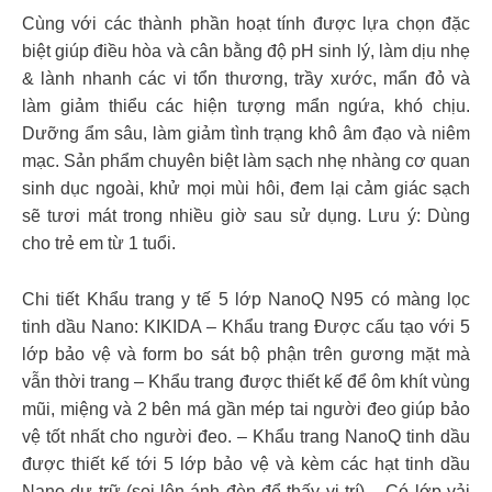
Cùng với các thành phần hoạt tính được lựa chọn đặc
biệt giúp điều hòa và cân bằng độ pH sinh lý, làm dịu nhẹ
& lành nhanh các vi tổn thương, trầy xước, mẩn đỏ và
làm giảm thiểu các hiện tượng mẩn ngứa, khó chịu.
Dưỡng ẩm sâu, làm giảm tình trạng khô âm đạo và niêm
mạc. Sản phẩm chuyên biệt làm sạch nhẹ nhàng cơ quan
sinh dục ngoài, khử mọi mùi hôi, đem lại cảm giác sạch
sẽ tươi mát trong nhiều giờ sau sử dụng. Lưu ý: Dùng
cho trẻ em từ 1 tuổi.
Chi tiết Khẩu trang y tế 5 lớp NanoQ N95 có màng lọc
tinh dầu Nano: KIKIDA – Khẩu trang Được cấu tạo với 5
lớp bảo vệ và form bo sát bộ phận trên gương mặt mà
vẫn thời trang – Khẩu trang được thiết kế để ôm khít vùng
mũi, miệng và 2 bên má gần mép tai người đeo giúp bảo
vệ tốt nhất cho người đeo. – Khẩu trang NanoQ tinh dầu
được thiết kế tới 5 lớp bảo vệ và kèm các hạt tinh dầu
Nano dự trữ (soi lên ánh đèn để thấy vị trí) – Có lớp vải