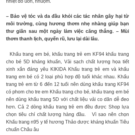
nhiệt do uốn, nhuộm.
– Bảo vệ tóc và da đầu khỏi các tác nhân gây hại từ
môi trường, cùng hương thơm nhẹ nhàng giúp bạn
thư giãn sau một ngày làm việc căng thẳng. – Mùi
thơm thanh lịch, quyến rũ, lưu lại dài lâu.
Khẩu trang em bé, khẩu trang trẻ em KF94 khẩu trang
cho bé 5D kháng khuẩn, Vải sạch chất lượng họa tiết
xinh xắn đáng yêu KIKIDA Khẩu trang trẻ em và khẩu
trang em bé có 2 loại phù hợp độ tuổi khác nhau. Khẩu
trang trẻ em từ 6 đến 12 tuổi nên dùng khẩu trang KF94
có phom cho tre em Khẩu trang cho bé, khẩu trang em bé
nên dùng khẩu trang 5D với chất liệu vải co dãn dễ đeo
hơn. Cả 2 dòng khẩu trang trẻ em đều được Shop lựa
chọn tiêu chí chất lượng hàng đầu. Vì sao nên chọn
Khẩu trang n95 y tế hương Thảo dược kháng khuẩn Tiêu
chuẩn Châu âu