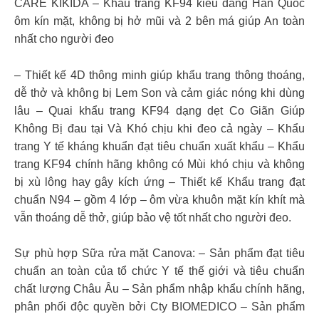
CARE KIKIDA – Khẩu trang KF94 kiểu dáng Hàn Quốc
ôm kín mặt, không bị hở mũi và 2 bên má giúp An toàn
nhất cho người đeo
– Thiết kế 4D thông minh giúp khẩu trang thông thoáng,
dễ thở và không bị Lem Son và cảm giác nóng khi dùng
lâu – Quai khẩu trang KF94 dạng dẹt Co Giãn Giúp
Không Bị đau tại Và Khó chịu khi đeo cả ngày – Khẩu
trang Y tế kháng khuẩn đạt tiêu chuẩn xuất khẩu – Khẩu
trang KF94 chính hãng không có Mùi khó chịu và không
bị xù lông hay gây kích ứng – Thiết kế Khẩu trang đạt
chuẩn N94 – gồm 4 lớp – ôm vừa khuôn mặt kín khít mà
vẫn thoáng dễ thở, giúp bảo vệ tốt nhất cho người đeo.
Sự phù hợp Sữa rửa mặt Canova: – Sản phẩm đạt tiêu
chuẩn an toàn của tổ chức Y tế thế giới và tiêu chuẩn
chất lượng Châu Âu – Sản phẩm nhập khẩu chính hãng,
phân phối độc quyền bởi Cty BIOMEDICO – Sản phẩm