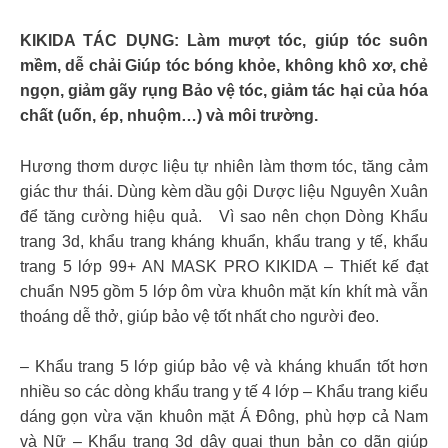
KIKIDA TÁC DỤNG: Làm mượt tóc, giúp tóc suôn
mềm, dễ chải Giúp tóc bóng khỏe, không khô xơ, chẻ
ngọn, giảm gãy rụng Bảo vệ tóc, giảm tác hại của hóa
chất (uốn, ép, nhuộm…) và môi trường.
Hương thơm dược liệu tự nhiên làm thơm tóc, tăng cảm
giác thư thái. Dùng kèm dầu gội Dược liệu Nguyên Xuân
để tăng cường hiệu quả. Vì sao nên chọn Dòng Khẩu
trang 3d, khẩu trang kháng khuẩn, khẩu trang y tế, khẩu
trang 5 lớp 99+ AN MASK PRO KIKIDA – Thiết kế đạt
chuẩn N95 gồm 5 lớp ôm vừa khuôn mặt kín khít mà vẫn
thoáng dễ thở, giúp bảo vệ tốt nhất cho người đeo.
– Khẩu trang 5 lớp giúp bảo vệ và kháng khuẩn tốt hơn
nhiều so các dòng khẩu trang y tế 4 lớp – Khẩu trang kiểu
dáng gọn vừa vặn khuôn mặt Á Đông, phù hợp cả Nam
và Nữ – Khẩu trang 3d dây quai thun bản co dãn giúp