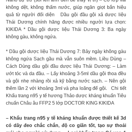
không dệt, không thấm nước, giúp ngăn giọt bắn hiệu
quả từ người đối diện Dầu gội đầu gội xả dược liệu
Thái Dương chính hãng được nhiều người lựa chọn:
KIKIDA * Dầu gội dược liệu Thái Dương 3: Ba ngày
không gàu, không ngứa.
* Dầu gội dược liệu Thái Dương 7: Bảy ngày không gàu
không ngứa Sạch gầu mà vẫn suôn mềm. Liều Dùng –
Cách Dùng dầu gội đầu dược liệu Thái Dương: – Làm
ướt tóc và da đầu. – Lấy khoảng 3-5ml dầu gội thoa đều
và gội nhẹ nhàng rồi xả kỹ bằng nước sạch. – Nên gội
thêm lần 2 với khoảng 3ml và pha loãng để gội. Chi tiết
Khẩu trang n95 y tế hương Thảo dược kháng khuẩn Tiêu
chuẩn Châu âu FFP2 5 lớp DOCTOR KING KIKIDA
– Khẩu trang n95 y tế kháng khuẩn được thiết kế 3d
có dây đeo chắc chắn, độ co giãn tốt, tạo sự thoải