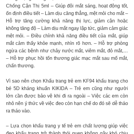
Chống Cận Thị 5ml – Giúp đôi mắt sáng, hoạt động tốt,
ổn định điều tiết – Làm dịu căng thẳng, mệt mỏi cho mắt –
Hỗ trợ tăng cường khả năng thị lực, giảm cận hoặc
không tăng độ – Làm dịu mắt ngay lập tức, giảm cảm giác
mệt mỏi. – Điều chỉnh khả năng điều tiết của mắt, giúp
mắt cảm thấy khỏe mạnh, nhìn rõ hơn. – Hỗ trợ phòng
ngừa các bệnh như chảy nước mắt, viêm mắt, đỏ mắt,…
– Hỗ trợ phục hồi tổn thương giác mạc mắt sau mổ mắt,
chấn thương.
Vì sao nên chọn Khẩu trang trẻ em KF94 khẩu trang cho
bé 5D kháng khuẩn KIKIDA – Trẻ em cũng như người
lớn cần được bảo vệ khi đi ra ngoài – Việc các em còn
nhỏ nên ý thức về việc đeo còn hạn chế do đó sẽ dễ tháo
ra tháo vào.
– Lựa chọn khẩu trang y tế trẻ em chất lượng giúp việc
đeo khẩu trang trở thành thói quen không gây khó chịu