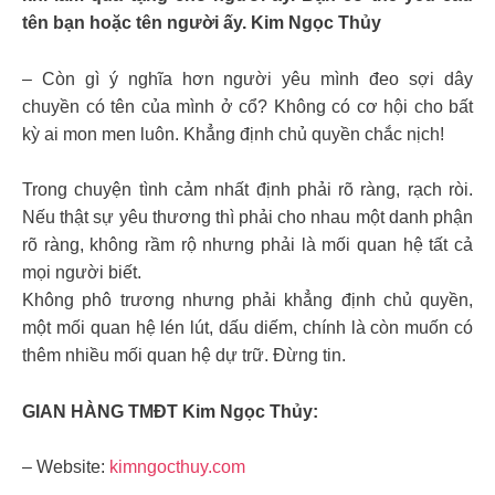
tên bạn hoặc tên người ấy. Kim Ngọc Thủy
– Còn gì ý nghĩa hơn người yêu mình đeo sợi dây
chuyền có tên của mình ở cổ? Không có cơ hội cho bất
kỳ ai mon men luôn. Khẳng định chủ quyền chắc nịch!
Trong chuyện tình cảm nhất định phải rõ ràng, rạch ròi.
Nếu thật sự yêu thương thì phải cho nhau một danh phận
rõ ràng, không rầm rộ nhưng phải là mối quan hệ tất cả
mọi người biết.
Không phô trương nhưng phải khẳng định chủ quyền,
một mối quan hệ lén lút, dấu diếm, chính là còn muốn có
thêm nhiều mối quan hệ dự trữ. Đừng tin.
GIAN HÀNG TMĐT Kim Ngọc Thủy:
– Website:
kimngocthuy.com