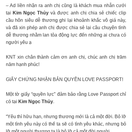
– Ad liền nhận ra anh chị cũng là khách mua nhẫn cưới
tại
Kim Ngọc Thủy
và được anh chị chia sẻ chiếc clip
cầu hôn siêu dễ thương ghi lại khoảnh khắc vô giá này,
và đã xin phép anh chị được chia sẻ lại câu chuyện tình
dễ thương nhằm lan tỏa động lực đến những ai chưa có
người yêu ạ
KNT xin chân thành cảm ơn anh chị, chúc anh chị trăm
năm hạnh phúc!
GIẤY CHỨNG NHẬN BẢN QUYỀN LOVE PASSPORT!
Một tờ giấy “quyền lực” đảm bảo rằng Love Passport chỉ
có tại
Kim Ngọc Thủy
.
“Yêu thì hữu hạn, nhưng thương mới là cả một đời. Bỏ lỡ
một tình yêu này có thể ta sẽ có tình yêu khác, nhưng bỏ
lỡ một người thương ta là bỏ lỡ cả một đời người.