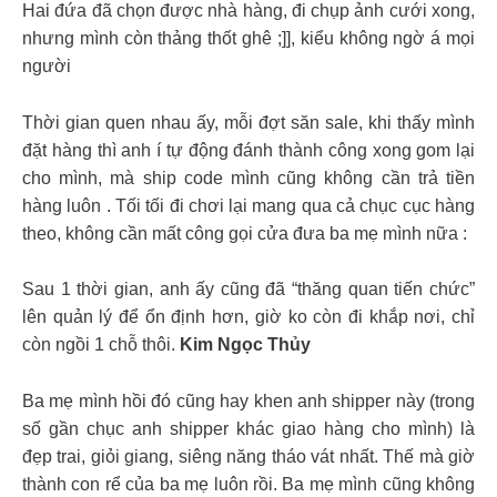
Hai đứa đã chọn được nhà hàng, đi chụp ảnh cưới xong,
nhưng mình còn thảng thốt ghê ;]], kiểu không ngờ á mọi
người
Thời gian quen nhau ấy, mỗi đợt săn sale, khi thấy mình
đặt hàng thì anh í tự động đánh thành công xong gom lại
cho mình, mà ship code mình cũng không cần trả tiền
hàng luôn . Tối tối đi chơi lại mang qua cả chục cục hàng
theo, không cần mất công gọi cửa đưa ba mẹ mình nữa :
Sau 1 thời gian, anh ấy cũng đã “thăng quan tiến chức”
lên quản lý để ổn định hơn, giờ ko còn đi khắp nơi, chỉ
còn ngồi 1 chỗ thôi.
Kim Ngọc Thủy
Ba mẹ mình hồi đó cũng hay khen anh shipper này (trong
số gần chục anh shipper khác giao hàng cho mình) là
đẹp trai, giỏi giang, siêng năng tháo vát nhất. Thế mà giờ
thành con rể của ba mẹ luôn rồi. Ba mẹ mình cũng không