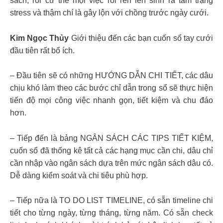
sách, rồi cứ thế mọi việc rối ren lên sinh ra tâm trạng
stress và thậm chí là gây lộn với chồng trước ngày cưới.
Kim Ngọc Thủy
Giới thiệu đến các bạn cuốn sổ tay cưới
đầu tiên rất bổ ích.
– Đầu tiên sẽ có những HƯỚNG DẪN CHI TIẾT, các dâu
chịu khó làm theo các bước chỉ dẫn trong sổ sẽ thực hiện
tiến độ mọi công việc nhanh gọn, tiết kiệm và chu đáo
hơn.
– Tiếp đến là bảng NGÂN SÁCH CÁC TIPS TIẾT KIỆM,
cuốn sổ đã thống kê tất cả các hạng mục cần chi, dâu chỉ
cần nhập vào ngân sách dựa trên mức ngân sách dâu có.
Dễ dàng kiểm soát và chi tiêu phù hợp.
– Tiếp nữa là TO DO LIST TIMELINE, có sẵn timeline chi
tiết cho từng ngày, từng tháng, từng năm. Có sẵn check