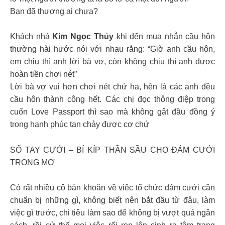
Bạn đã thương ai chưa?
Khách nhà
Kim Ngọc Thủy
khi đến mua nhẫn cầu hôn
thường hài hước nói với nhau rằng: “Giờ anh cầu hôn,
em chịu thì anh lời bà vợ, còn không chịu thì anh được
hoàn tiền chơi nét”
Lời bà vợ vui hơn chơi nét chứ ha, hên là các anh đều
cầu hôn thành công hết. Các chị đọc thông điệp trong
cuốn Love Passport thì sao mà không gật đầu đồng ý
trong hạnh phúc tan chảy được cơ chứ
SỔ TAY CƯỚI – BÍ KÍP THẦN SẦU CHO ĐÁM CƯỚI
TRONG MƠ
Có rất nhiều cô băn khoăn về việc tổ chức đám cưới cần
chuẩn bị những gì, không biết nên bắt đầu từ đâu, làm
việc gì trước, chi tiêu làm sao để không bị vượt quá ngân