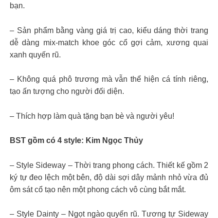
bạn.
– Sản phẩm bằng vàng giá trị cao, kiểu dáng thời trang
dễ dàng mix-match khoe góc cổ gợi cảm, xương quai
xanh quyến rũ.
– Không quá phô trương mà vẫn thể hiện cá tính riêng,
tạo ấn tượng cho người đối diện.
– Thích hợp làm quà tặng bạn bè và người yêu!
BST gồm có 4 style: Kim Ngọc Thủy
– Style Sideway – Thời trang phong cách. Thiết kế gồm 2
ký tự đeo lệch một bên, độ dài sợi dây mảnh nhỏ vừa đủ
ôm sát cổ tạo nên một phong cách vô cùng bắt mắt.
– Style Dainty – Ngọt ngào quyến rũ. Tương tự Sideway