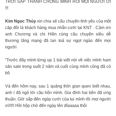
TRỜI SẮP THÀNH CHỒNG MÌNH RỒI MỌI NGƯỜI ƠI
!!!
Kim Ngọc Thủy
xin chia sẻ câu chuyện tình yêu của một
cặp đôi là khách hàng mua nhẫn cưới tại KNT . Cảm ơn
anh Chương và chị Hiền cùng câu chuyện siêu dễ
thương lãng mạng đã lan toả sự ngọt ngào đến mọi
người
“Trước đây mình từng up 1 bài viết nói về việc mình ham
săn sale trong suốt 2 năm và cuối cùng mình cũng đã có
bồ
Và đến hôm nay, sau 1 quãng thời gian quen biết nhau,
anh í đã ngỏ lời cầu hôn mình. Gia đình hai bên đã ưng
thuận. Giờ sắp đến ngày cưới của tụi mình rồi mọi người
ơi!!!!! Hồi hộp chờ đến ngày lên dĩaaaaa thôi