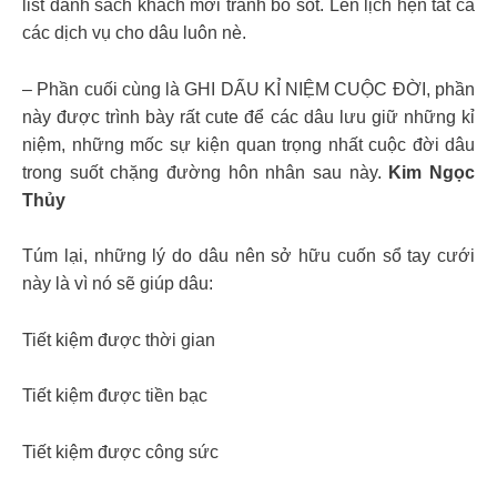
list danh sách khách mời tránh bỏ sót. Lên lịch hẹn tất cả
các dịch vụ cho dâu luôn nè.
– Phần cuối cùng là GHI DẤU KỈ NIỆM CUỘC ĐỜI, phần
này được trình bày rất cute để các dâu lưu giữ những kỉ
niệm, những mốc sự kiện quan trọng nhất cuộc đời dâu
trong suốt chặng đường hôn nhân sau này.
Kim Ngọc
Thủy
Túm lại, những lý do dâu nên sở hữu cuốn sổ tay cưới
này là vì nó sẽ giúp dâu:
Tiết kiệm được thời gian
Tiết kiệm được tiền bạc
Tiết kiệm được công sức