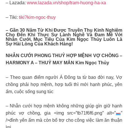
– Lazada:
www.lazada.vn/shop/tram-huong-ha-xa
– Tiki:
tiki?kim-ngoc-thuy
– Gần 30 Năm Từ Khi Được Truyền Thụ Kinh Nghiệm
Cho Đến Khi Thực Sự Lành Nghề Và Đam Mê Với
Nhẫn Cưới, Mục Tiêu Của Kim Ngọc Thủy Luôn Là
Sự Hài Lòng Của Khách Hàng!
NHẪN CƯỚI PHONG THUỶ HỢP MỆNH VỢ CHỒNG –
HARMONY A – THUỶ MAY MẮN Kim Ngọc Thủy
– Theo quan điểm người Á Đông ta từ bao đời nay, Vợ
chồng phải hợp mệnh, hợp tuổi thì mới hạnh phúc, yên
ấm, cuộc sống sung túc
– Nhẫn cưới hợp mệnh không những giúp gìn giữ hạnh
phúc vợ chồng, gia <img src=”tb71f6f6.png” alt=”
”
/>đình yên ấm mà còn bổ trợ cho công việc làm ăn thuận
lợi.