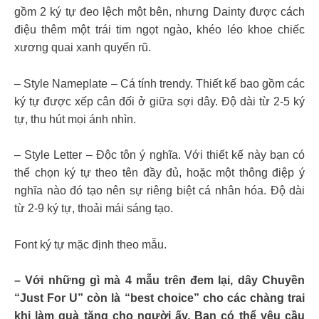
gồm 2 ký tự đeo lệch một bên, nhưng Dainty được cách
điệu thêm một trái tim ngọt ngào, khéo léo khoe chiếc
xương quai xanh quyến rũ.
– Style Nameplate – Cá tính trendy. Thiết kế bao gồm các
ký tự được xếp cân đối ở giữa sợi dây. Độ dài từ 2-5 ký
tự, thu hút mọi ánh nhìn.
– Style Letter – Độc tôn ý nghĩa. Với thiết kế này bạn có
thể chọn ký tự theo tên đầy đủ, hoặc một thông điệp ý
nghĩa nào đó tạo nên sự riêng biệt cá nhân hóa. Độ dài
từ 2-9 ký tự, thoải mái sáng tạo.
Font ký tự mặc định theo mẫu.
– Với những gì mà 4 mẫu trên đem lại, dây Chuyền
“Just For U” còn là “best choice” cho các chàng trai
khi làm quà tặng cho người ấy. Bạn có thể yêu cầu