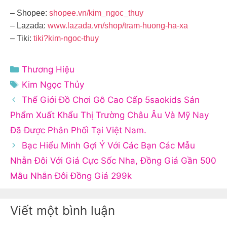
– Shopee:
shopee.vn/kim_ngoc_thuy
– Lazada:
www.lazada.vn/shop/tram-huong-ha-xa
– Tiki:
tiki?kim-ngoc-thuy
Danh
Thương Hiệu
mục
Thẻ
Kim Ngọc Thủy
Thế Giới Đồ Chơi Gỗ Cao Cấp 5saokids Sản
Phẩm Xuất Khẩu Thị Trường Châu Âu Và Mỹ Nay
Đã Được Phân Phối Tại Việt Nam.
Bạc Hiểu Minh Gợi Ý Với Các Bạn Các Mẫu
Nhẫn Đôi Với Giá Cực Sốc Nha, Đồng Giá Gần 500
Mẫu Nhẫn Đôi Đồng Giá 299k
Viết một bình luận