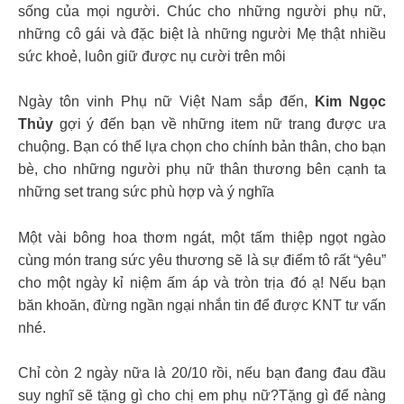
sống của mọi người. Chúc cho những người phụ nữ,
những cô gái và đặc biệt là những người Mẹ thật nhiều
sức khoẻ, luôn giữ được nụ cười trên môi
Ngày tôn vinh Phụ nữ Việt Nam sắp đến,
Kim Ngọc
Thủy
gợi ý đến bạn về những item nữ trang được ưa
chuộng. Bạn có thể lựa chọn cho chính bản thân, cho bạn
bè, cho những người phụ nữ thân thương bên cạnh ta
những set trang sức phù hợp và ý nghĩa
Một vài bông hoa thơm ngát, một tấm thiệp ngọt ngào
cùng món trang sức yêu thương sẽ là sự điểm tô rất “yêu”
cho một ngày kỉ niệm ấm áp và tròn trịa đó ạ! Nếu bạn
băn khoăn, đừng ngần ngại nhắn tin để được KNT tư vấn
nhé.
Chỉ còn 2 ngày nữa là 20/10 rồi, nếu bạn đang đau đầu
suy nghĩ sẽ tặng gì cho chị em phụ nữ?Tặng gì để nàng