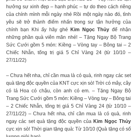
hưởng sự xinh đẹp – hạnh phúc – tự do theo cách riêng
của chính mình mỗi ngày nhé Rồi một ngày nào đó, tình
yêu sẽ trở thành điểm nhấn trong sự tận hưởng của
chính bạn Khi ấy hãy ghé
Kim Ngọc Thủy
để nhận
những phần quà viên mãn nhé! – Tặng Ngay Bộ Trang
Sức Cưới gồm 5 món: Kiềng – Vòng tay – Bông tai – 2
Chiếc Nhẫn, tổng trị giá 5 Chỉ Vàng 24 (từ 10/10 –
27/11/22)
– Chưa hết nha, chỉ cần mua là có quà, rinh ngay các set
quà tặng độc quyền của KNT cực xịn sò! Trời có mây, cây
có lá Hoa có chậu, còn anh có em. – Tặng Ngay Bộ
Trang Sức Cưới gồm 5 món: Kiềng – Vòng tay – Bông tai
– 2 Chiếc Nhẫn, tổng trị giá 5 Chỉ Vàng 24 (từ 10/10 –
27/11/22) – Chưa hết nha, chỉ cần mua là có quà, rinh
ngay các set quà tặng độc quyền của
Kim Ngọc Thủy
cực xịn sò! Thời gian tặng quà: Từ 10/10 (Quà tặng có số
lượng giới hạn)