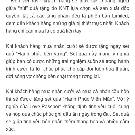
– Đến với KNT khách hàng sẽ thực sự choáng ngợp
giữa “núi” quà tặng do KNT lựa chọn và sản xuất độc
quyền, tất cả các tặng phẩm đều là phiên bản Limited,
đem đến khách hàng những giá trị thiết thực nhất. Khách
hàng chỉ cần mua là có quà liền tay:
Khi khách hàng mua nhẫn cưới sẽ được tặng ngay set
quà “Hạnh phúc bền vững”. Set quà này mang ý nghĩa
giúp bạn có được những trải nghiệm suôn sẻ trong hành
trình cưới, là lời chúc phúc cho cặp đôi luôn hòa thuận,
đời sống vợ chồng bền chặt trong tương lai.
Khi khách hàng mua nhẫn cưới và mua cả nhẫn cầu hôn
thì sẽ được tặng set quà “Hạnh Phúc Viên Mãn”. Với ý
nghĩa của Love Passport khẳng định tình yêu cuối cùng
và hộp quà chúc phúc ghi dấu ấn ngày trọng đại. Set quà
sẽ giúp tình yêu hôn nhân thêm thăng hoa và nhiều cảm
xúc.