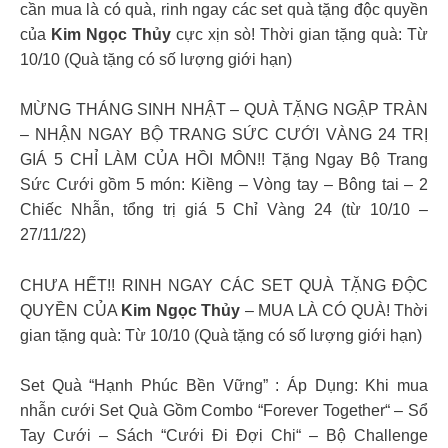
cần mua là có quà, rinh ngay các set quà tặng độc quyền
của
Kim Ngọc Thủy
cực xịn sò! Thời gian tặng quà: Từ
10/10 (Quà tặng có số lượng giới hạn)
MỪNG THÁNG SINH NHẬT – QUÀ TẶNG NGẬP TRÀN
– NHẬN NGAY BỘ TRANG SỨC CƯỚI VÀNG 24 TRỊ
GIÁ 5 CHỈ LÀM CỦA HỒI MÔN!! Tặng Ngay Bộ Trang
Sức Cưới gồm 5 món: Kiềng – Vòng tay – Bông tai – 2
Chiếc Nhẫn, tổng trị giá 5 Chỉ Vàng 24 (từ 10/10 –
27/11/22)
CHƯA HẾT!! RINH NGAY CÁC SET QUÀ TẶNG ĐỘC
QUYỀN CỦA
Kim Ngọc Thủy
– MUA LÀ CÓ QUÀ! Thời
gian tặng quà: Từ 10/10 (Quà tặng có số lượng giới hạn)
Set Quà “Hạnh Phúc Bền Vững” : Áp Dụng: Khi mua
nhẫn cưới Set Quà Gồm Combo “Forever Together“ – Sổ
Tay Cưới – Sách “Cưới Đi Đợi Chi“ – Bộ Challenge