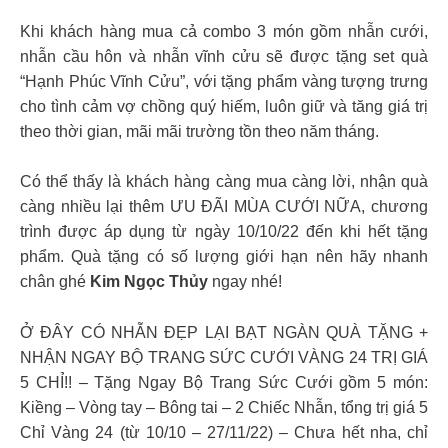
Khi khách hàng mua cả combo 3 món gồm nhẫn cưới,
nhẫn cầu hôn và nhẫn vĩnh cửu sẽ được tặng set quà
“Hạnh Phúc Vĩnh Cửu”, với tặng phẩm vàng tượng trưng
cho tình cảm vợ chồng quý hiếm, luôn giữ và tăng giá trị
theo thời gian, mãi mãi trường tồn theo năm tháng.
Có thể thấy là khách hàng càng mua càng lời, nhận quà
càng nhiều lại thêm ƯU ĐÃI MÙA CƯỚI NỮA, chương
trình được áp dụng từ ngày 10/10/22 đến khi hết tặng
phẩm. Quà tặng có số lượng giới hạn nên hãy nhanh
chân ghé
Kim Ngọc Thủy
ngay nhé!
Ở ĐÂY CÓ NHẪN ĐẸP LẠI BẠT NGÀN QUÀ TẶNG +
NHẬN NGAY BỘ TRANG SỨC CƯỚI VÀNG 24 TRỊ GIÁ
5 CHỈ!! – Tặng Ngay Bộ Trang Sức Cưới gồm 5 món:
Kiềng – Vòng tay – Bông tai – 2 Chiếc Nhẫn, tổng trị giá 5
Chỉ Vàng 24 (từ 10/10 – 27/11/22) – Chưa hết nha, chỉ