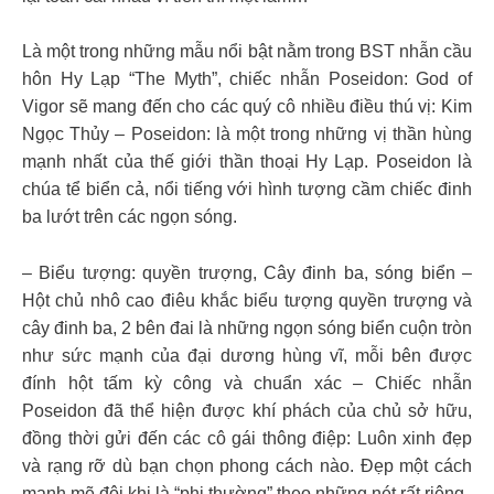
Là một trong những mẫu nổi bật nằm trong BST nhẫn cầu
hôn Hy Lạp “The Myth”, chiếc nhẫn Poseidon: God of
Vigor sẽ mang đến cho các quý cô nhiều điều thú vị: Kim
Ngọc Thủy – Poseidon: là một trong những vị thần hùng
mạnh nhất của thế giới thần thoại Hy Lạp. Poseidon là
chúa tể biển cả, nổi tiếng với hình tượng cầm chiếc đinh
ba lướt trên các ngọn sóng.
– Biểu tượng: quyền trượng,
Cây đinh ba, sóng biển –
Hột chủ nhô cao điêu khắc biểu tượng quyền trượng và
cây đinh ba, 2 bên đai là những ngọn sóng biển cuộn tròn
như sức mạnh của đại dương hùng vĩ, mỗi bên được
đính hột tấm kỳ công và chuẩn xác – Chiếc nhẫn
Poseidon đã thể hiện được khí phách của chủ sở hữu,
đồng thời gửi đến các cô gái thông điệp: Luôn xinh đẹp
và rạng rỡ dù bạn chọn phong cách nào. Đẹp một cách
mạnh mẽ đôi khi là “phi thường” theo những nét rất riêng.