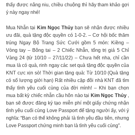
thấy được nâng niu, chiều chuộng thì hãy tham khảo gợi
ý này ngay nhé!
Mua Nhẫn tại
Kim Ngọc Thủy
bạn sẽ nhận được nhiều
ưu đãi, quà tặng độc quyền có 1-0-2. – Cơ hội bốc thăm
trúng Ngay Bộ Trang Sức Cưới gồm 5 món: Kiềng –
Vòng tay – Bông tai – 2 Chiếc Nhẫn, tổng trị giá 5 Chỉ
Vàng 24 (từ 10/10 – 27/11/22) – Chưa hết nha, chỉ cần
mua là có quà, rinh ngay các set quà tặng độc quyền của
KNT cực xịn sò! Thời gian tặng quà: Từ 10/10 (Quà tặng
có số lượng giới hạn) Rất nhiều cặp đôi nhà KNT đã tìm
thấy tình yêu cuối cùng của đời mình! – Khi bạn chọn
mua bất kỳ chiếc nhẫn cầu hôn nào tại
Kim Ngọc Thủy
,
bạn sẽ được đăng ký tạo miễn phí một giấy chứng nhận
tình yêu cuối cùng Love Passport để tặng người ấy, với ý
nghĩa: “Bạn có thể không phải là tình yêu đầu tiên, nhưng
Love Passport chứng minh bạn là tình yêu cuối cùng”.