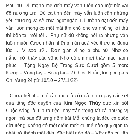
Phụ nữ Dù mạnh mẽ đến mấy vẫn luôn cần một bờ vai
để nương tựa. Dù cá tính đến mấy vẫn luôn cần những
yêu thương và sẻ chia ngọt ngào. Dù thành đạt đến mấy
vẫn luôn mong có một mái ấm chở che và những lời thủ
thỉ bên tai mỗi tối… Phụ nữ dù không nói ra nhưng vẫn
luôn muốn được nhận những món quà yêu thương đúng
lúc! … Vì sao ư?… Đơn giản vì họ là phụ nữ! Nhờ có
nắng mới thấy cầu vồng Nhờ có em mới thấy màu hạnh
phúc – Tặng Ngay Bộ Trang Sức Cưới gồm 5 món:
Kiềng – Vòng tay – Bông tai – 2 Chiếc Nhẫn, tổng trị giá 5
Chỉ Vàng 24 (từ 10/10 – 27/11/22)
– Chưa hết nha, chỉ cần mua là có quà, rinh ngay các set
quà tặng độc quyền của
Kim Ngọc Thủy
cực xịn sò!
Cuộc sống là 1 bữa tiệc, hãy trân trọng tất cả những vị
ngon mà bạn đã từng nếm trải Mỗi chúng ta đều có cuộc
đời riêng, không có một điểm mốc cụ thể nào quy định ta
phải trở thành một điều đặc biệt nào đó – Vậy nên cứ tận