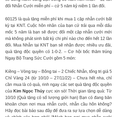
đổi Nhẫn Cưới miễn phí – cứ 5 năm kỷ niệm 1 lần đổi.
60125 là quà tặng miễn phí khi mua 1 cặp nhẫn cưới bất
kỳ tại KNT. Cuộc hôn nhân của bạn cứ trải qua mỗi dấu
mốc 5 năm là bạn sẽ được đổi một cặp nhẫn cưới mới
mà không phát sinh bất kỳ chi phí nào cho đến hết 12 lần
đổi. Mua Nhẫn tại KNT bạn sẽ nhận được nhiều ưu đãi,
quà tặng độc quyền có 1-0-2. – Cơ hội bốc thăm trúng
Ngay Bộ Trang Sức Cưới gồm 5 món:
Kiềng – Vòng tay – Bông tai – 2 Chiếc Nhẫn, tổng trị giá 5
Chỉ Vàng 24 (từ 10/10 – 27/11/22) – Chưa hết nha, chỉ
cần mua là có quà, rinh ngay các set quà tặng độc quyền
của
Kim Ngọc Thủy
cực xịn sò! Thời gian tặng quà: Từ
10/10 (Quà tặng có số lượng giới hạn) Bạn có đang băn
khoăn chọn nơi mua nhẫn cưới, nhẫn cầu hôn không?
Hãy đọc bài báo sau đây để đưa ra sự lựa chọn dễ dàng