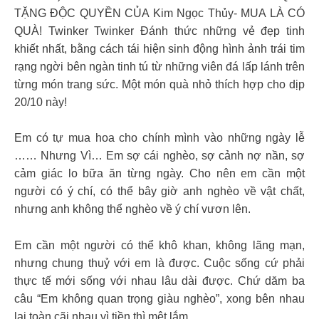
TẶNG ĐỘC QUYỀN CỦA Kim Ngọc Thủy- MUA LÀ CÓ
QUÀ! Twinker Twinker Đánh thức những vẻ đẹp tinh
khiết nhất, bằng cách tái hiện sinh động hình ảnh trái tim
rạng ngời bên ngàn tinh tú từ những viên đá lấp lánh trên
từng món trang sức. Một món quà nhỏ thích hợp cho dịp
20/10 này!
Em có tự mua hoa cho chính mình vào những ngày lễ
…… Nhưng Vì… Em sợ cái nghèo, sợ cảnh nợ nần, sợ
cảm giác lo bữa ăn từng ngày. Cho nên em cần một
người có ý chí, có thể bây giờ anh nghèo về vật chất,
nhưng anh không thể nghèo về ý chí vươn lên.
Em cần một người có thể khô khan, không lãng mạn,
nhưng chung thuỷ với em là được. Cuộc sống cứ phải
thực tế mới sống với nhau lâu dài được. Chứ dăm ba
câu “Em không quan trọng giàu nghèo”, xong bên nhau
lại toàn cãi nhau vì tiền thì mệt lắm…