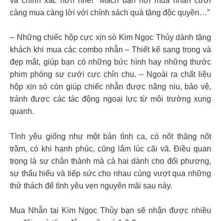
và chính xác hơn nhé! “Mách bạn nơi mua nhẫn cưới
càng mua càng lời với chính sách quà tặng độc quyền…”
– Những chiếc hộp cực xịn sò Kim Ngọc Thủy dành tặng
khách khi mua các combo nhẫn – Thiết kế sang trọng và
đẹp mắt, giúp bạn có những bức hình hay những thước
phim phóng sự cưới cực chỉn chu. – Ngoài ra chất liệu
hộp xịn sò còn giúp chiếc nhẫn được nâng niu, bảo vệ,
tránh được các tác động ngoại lực từ môi trường xung
quanh.
Tình yêu giống như một bản tình ca, có nốt thăng nốt
trầm, có khi hạnh phúc, cũng lắm lúc cãi vã. Điều quan
trọng là sự chân thành mà cả hai dành cho đối phương,
sự thấu hiểu và tiếp sức cho nhau cùng vượt qua những
thử thách để tình yêu vẹn nguyên mãi sau này.
Mua Nhẫn tại Kim Ngọc Thủy bạn sẽ nhận được nhiều