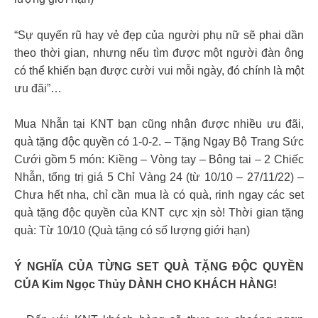
“Sự quyến rũ hay vẻ đẹp của người phụ nữ sẽ phai dần
theo thời gian, nhưng nếu tìm được một người đàn ông
có thể khiến bạn được cười vui mỗi ngày, đó chính là một
ưu đãi”…
Mua Nhẫn tại KNT bạn cũng nhận được nhiều ưu đãi,
quà tặng độc quyền có 1-0-2. – Tặng Ngay Bộ Trang Sức
Cưới gồm 5 món: Kiềng – Vòng tay – Bông tai – 2 Chiếc
Nhẫn, tổng trị giá 5 Chỉ Vàng 24 (từ 10/10 – 27/11/22) –
Chưa hết nha, chỉ cần mua là có quà, rinh ngay các set
quà tặng độc quyền của KNT cực xịn sò! Thời gian tặng
quà: Từ 10/10 (Quà tặng có số lượng giới hạn)
Ý NGHĨA CỦA TỪNG SET QUÀ TẶNG ĐỘC QUYỀN
CỦA Kim Ngọc Thủy DÀNH CHO KHÁCH HÀNG!