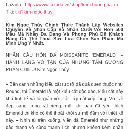
Lazada:
https://www.lazada.vn/shop/tram-huong-ha-xa
–
Tiki:
tiki?kim-ngoc-thuy
Kim Ngọc Thủy Chính Thức Thành Lập Websites
Chuyên Về Nhẫn Cặp Và Nhẫn Cưới Với Hơn 500
Mẫu Mã Nhẫn Đa Dạng Và Phong Phú Để Khách
Hàng Có Thể Thoả Sức Lựa Chọn Sản Phẩm Mà
Mình Ưng Ý Nhất.
NHẪN CẦU HÔN ĐÁ MOISSANITE “EMERALD” –
HÀNH LANG VÔ TẬN CỦA NHỮNG TẤM GƯƠNG
PHẢN CHIẾU! Kim Ngọc Thủy
– Bên cạnh những kiểu cắt rực rỡ đã quá quen thuộc như
Round, thì Emerald là một kiểu cắt độc đáo, kiểu cắt này
khá tinh tế và tối giản với các lớp cắt xếp tầng. Với vẻ
đẹp sang trọng rất riêng, một khi bạn đã yêu thích
Emerald thì khó có thể thoát khỏi sự mê đắm với thiết kế
này. – Nhìn từ trên xuống, viên đá Emerald như những
bậc thang vô cùng thanh lịch nhưng không kém phần