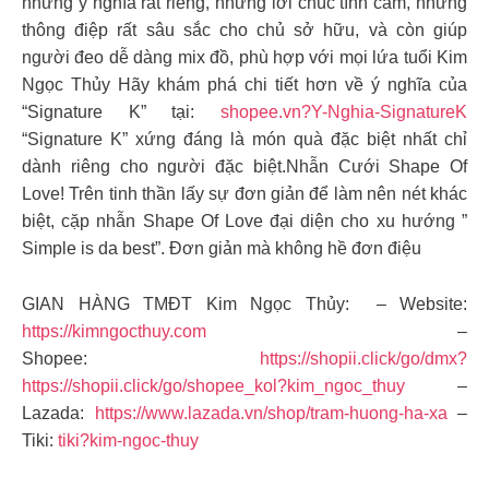
những ý nghĩa rất riêng, những lời chúc tình cảm, những
thông điệp rất sâu sắc cho chủ sở hữu, và còn giúp
người đeo dễ dàng mix đồ, phù hợp với mọi lứa tuổi Kim
Ngọc Thủy Hãy khám phá chi tiết hơn về ý nghĩa của
“Signature K” tại:
shopee.vn?Y-Nghia-SignatureK
“Signature K” xứng đáng là món quà đặc biệt nhất chỉ
dành riêng cho người đặc biệt.
Nhẫn Cưới Shape Of
Love! Trên tinh thần lấy sự đơn giản để làm nên nét khác
biệt, cặp nhẫn Shape Of Love đại diện cho xu hướng ”
Simple is da best”. Đơn giản mà không hề đơn điệu
GIAN HÀNG TMĐT Kim Ngọc Thủy: – Website:
https://kimngocthuy.com
–
Shopee:
https://shopii.click/go/dmx?
https://shopii.click/go/shopee_kol?kim_ngoc_thuy
–
Lazada:
https://www.lazada.vn/shop/tram-huong-ha-xa
–
Tiki:
tiki?kim-ngoc-thuy