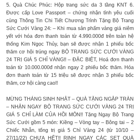
5. Quà Chúc Phúc: Hộp trang sức da 3 tầng KNT 6.
Được cấp Love Passport – chứng nhận tình yêu cuối
cùng Thông Tin Chi Tiết Chương Trình Tặng Bộ Trang
Sức Cưới Vàng 24: – Khi mua sản phẩm vàng giá niêm
yết với hóa đơn thanh toán từ 4.990.000đ trên toàn hệ
thống Kim Ngọc Thủy, bạn sẽ được nhận 1 phiếu bốc
thăm cơ hội trúng ngay BỘ TRANG SỨC CƯỚI VÀNG
24 TRỊ GIÁ 5 CHỈ VÀNG!! – ĐẶC BIỆT, Hoá đơn thanh
toán từ 10.000.000đ nhận ngay 2 phiếu bốc thăm. Hóa
đơn thanh toán từ 15 triệu sẽ được nhận 3 phiếu bốc
thăm, cơ hội càng cao!!
MỪNG THÁNG SINH NHẬT – QUÀ TẶNG NGẬP TRÀN
– NHẬN NGAY BỘ TRANG SỨC CƯỚI VÀNG 24 TRỊ
GIÁ 5 CHỈ LÀM CỦA HỒI MÔN!! Tặng Ngay Bộ Trang
Sức Cưới gồm 5 món: Kiềng – Vòng tay – Bông tai – 2
Chiếc Nhẫn, tổng trị giá 5 Chỉ Vàng 24 (từ 10/10 –
27/11/22) CHƯA HẾT!! RINH NGAY CÁC SET QUÀ