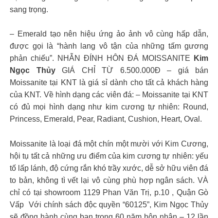
sang trọng.
– Emerald tạo nên hiệu ứng ảo ảnh vô cùng hấp dẫn,
được gọi là “hành lang vô tận của những tấm gương
phản chiếu”. NHẪN ĐÍNH HÔN ĐÁ MOISSANITE
Kim
Ngọc Thủy
GIÁ CHỈ TỪ 6.500.000Đ – giá bán
Moissanite tại KNT là giá sỉ dành cho tất cả khách hàng
của KNT. Về hình dạng các viên đá: – Moissanite tại KNT
có đủ mọi hình dạng như kim cương tự nhiên: Round,
Princess, Emerald, Pear, Radiant, Cushion, Heart, Oval.
Moissanite là loại đá một chín một mười với Kim Cương,
hội tụ tất cả những ưu điểm của kim cương tự nhiên: yếu
tố lấp lánh, độ cứng rắn khó trầy xước, dễ sở hữu viên đá
to bản, không tì vết lại vô cùng phù hợp ngân sách. VÀ
chỉ có tại showroom 1129 Phan Văn Trị, p.10 , Quận Gò
Vấp Với chính sách độc quyền “60125”, Kim Ngọc Thủy
sẽ đồng hành cùng bạn trong 60 năm hôn nhân – 12 lần