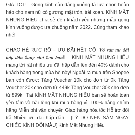
GIÁ TỐT! Gọng kính cận dáng vuông là lựa chọn hoàn
hảo cho nam nữ có gương mặt tròn, trái xoan. KÍNH MẮT
NHUNG HIẾU chia sẻ đến khách yêu những mẫu gọng
kính vuông được ưa chuộng năm 2022. Cùng tham khảo
nhé!
CHÀO HÈ RỰC RỠ – ƯU ĐÃI HẾT CỠ! 𝑽𝒐̂ 𝒗𝒂̀𝒏 𝒖̛𝒖 đ𝒂̃𝒊
𝒉𝒂̂́𝒑 𝒅𝒂̂̃𝒏 đ𝒂𝒏𝒈 𝒄𝒉𝒐̛̀ đ𝒐́𝒏 𝒃𝒂̣𝒏!!! KÍNH MẮT NHUNG HIẾU
mang tới rất nhiều ưu đãi hấp dẫn lên đến 40% dành cho
khách hàng trong mùa hè này! Ngoài ra mua trên Shopee
bạn còn được: Tặng Voucher 10k cho đơn từ 0k Tặng
Voucher 20k cho đơn từ 449k Tặng Voucher 30k cho đơn
từ 899k Tại KÍNH MẮT NHUNG HIẾU bạn sẽ hoàn toàn
yên tâm và hài lòng khi mua hàng vì: 100% hàng chính
hãng Miễn phí vận chuyển Giao hàng hỏa tốc Hỗ trợ đổi
trả Nhiều ưu đãi hấp dẫn – [LÝ DO NÊN SẮM NGAY
CHIẾC KÍNH ĐỔI MÀU] Kính Mắt Nhung Hiếu