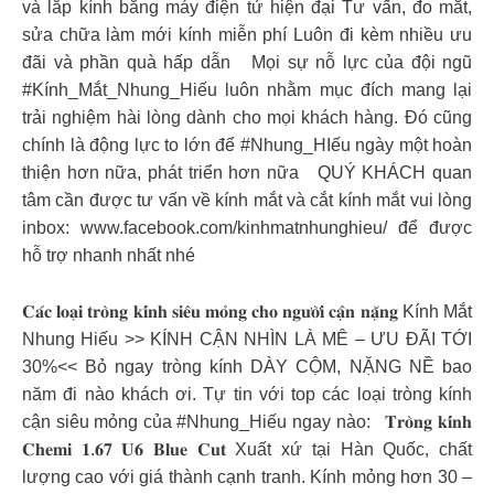
và lắp kính bằng máy điện tử hiện đại Tư vấn, đo mắt,
sửa chữa làm mới kính miễn phí Luôn đi kèm nhiều ưu
đãi và phần quà hấp dẫn Mọi sự nỗ lực của đội ngũ
#Kính_Mắt_Nhung_Hiếu luôn nhằm mục đích mang lại
trải nghiệm hài lòng dành cho mọi khách hàng. Đó cũng
chính là động lực to lớn để #Nhung_HIếu ngày một hoàn
thiện hơn nữa, phát triển hơn nữa QUÝ KHÁCH quan
tâm cần được tư vấn về kính mắt và cắt kính mắt vui lòng
inbox: www.facebook.com/kinhmatnhunghieu/ để được
hỗ trợ nhanh nhất nhé
𝐂𝐚́𝐜 𝐥𝐨𝐚̣𝐢 𝐭𝐫𝐨̀𝐧𝐠 𝐤𝐢́𝐧𝐡 𝐬𝐢𝐞̂𝐮 𝐦𝐨̉𝐧𝐠 𝐜𝐡𝐨 𝐧𝐠𝐮̛𝐨̛̀𝐢 𝐜𝐚̣̂𝐧 𝐧𝐚̣̆𝐧𝐠 Kính Mắt
Nhung Hiếu >> KÍNH CẬN NHÌN LÀ MÊ – ƯU ĐÃI TỚI
30%<< Bỏ ngay tròng kính DÀY CỘM, NẶNG NỀ bao
năm đi nào khách ơi. Tự tin với top các loại tròng kính
cận siêu mỏng của #Nhung_Hiếu ngay nào: 𝐓𝐫𝐨̀𝐧𝐠 𝐤𝐢́𝐧𝐡
𝐂𝐡𝐞𝐦𝐢 𝟏.𝟔𝟕 𝐔𝟔 𝐁𝐥𝐮𝐞 𝐂𝐮𝐭 Xuất xứ tại Hàn Quốc, chất
lượng cao với giá thành cạnh tranh. Kính mỏng hơn 30 –