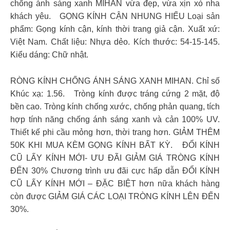
chống ánh sáng xanh MIHAN vừa đẹp, vừa xịn xò nha
khách yêu. GỌNG KÍNH CẬN NHUNG HIẾU Loại sản
phẩm: Gọng kính cận, kính thời trang giả cận. Xuất xứ:
Việt Nam. Chất liệu: Nhựa dẻo. Kích thước: 54-15-145.
Kiểu dáng: Chữ nhật.
RÒNG KÍNH CHỐNG ÁNH SÁNG XANH MIHAN. Chỉ số
Khúc xạ: 1.56. Tròng kính được tráng cứng 2 mặt, độ
bền cao. Tròng kính chống xước, chống phản quang, tích
hợp tính năng chống ánh sáng xanh và cản 100% UV.
Thiết kế phi cầu mỏng hơn, thời trang hơn. GIẢM THÊM
50K KHI MUA KÈM GỌNG KÍNH BẤT KỲ. ĐỔI KÍNH
CŨ LẤY KÍNH MỚI- ƯU ĐÃI GIẢM GIÁ TRÒNG KÍNH
ĐẾN 30% Chương trình ưu đãi cực hấp dẫn ĐỔI KÍNH
CŨ LẤY KÍNH MỚI – ĐẶC BIỆT hơn nữa khách hàng
còn được GIẢM GIÁ CÁC LOẠI TRÒNG KÍNH LÊN ĐẾN
30%.