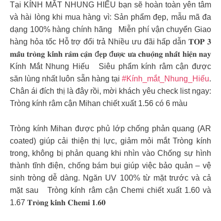
Tại KÍNH MẮT NHUNG HIẾU bạn sẽ hoàn toàn yên tâm
và hài lòng khi mua hàng vì: Sản phẩm đẹp, mẫu mã đa
dạng 100% hàng chính hãng Miễn phí vận chuyển Giao
hàng hỏa tốc Hỗ trợ đổi trả Nhiều ưu đãi hấp dẫn 𝐓𝐎𝐏 𝟑
𝐦𝐚̂̃𝐮 𝐭𝐫𝐨̀𝐧𝐠 𝐤𝐢́𝐧𝐡 𝐫𝐚̂𝐦 𝐜𝐚̣̂𝐧 đ𝐞̣𝐩 đ𝐮̛𝐨̛̣𝐜 𝐮̛𝐚 𝐜𝐡𝐮𝐨̣̂𝐧𝐠 𝐧𝐡𝐚̂́𝐭 𝐡𝐢𝐞̣̂𝐧 𝐧𝐚𝐲
Kính Mắt Nhung Hiếu Siêu phẩm kính râm cận được
săn lùng nhất luôn sẵn hàng tại
#Kính_mắt_Nhung_Hiếu
.
Chân ái đích thị là đây rồi, mời khách yêu check list ngay:
Tròng kính râm cận Mihan chiết xuất 1.56 có 6 màu
Tròng kính Mihan được phủ lớp chống phản quang (AR
coated) giúp cải thiện thị lực, giảm mỏi mắt Tròng kính
trong, không bị phản quang khi nhìn vào Chống sự hình
thành tĩnh điện, chống bám bụi giúp việc bảo quản – vệ
sinh tròng dễ dàng. Ngăn UV 100% từ mặt trước và cả
mặt sau Tròng kính râm cận Chemi chiết xuất 1.60 và
1.67 𝐓𝐫𝐨̀𝐧𝐠 𝐤𝐢́𝐧𝐡 𝐂𝐡𝐞𝐦𝐢 𝟏.𝟔𝟎