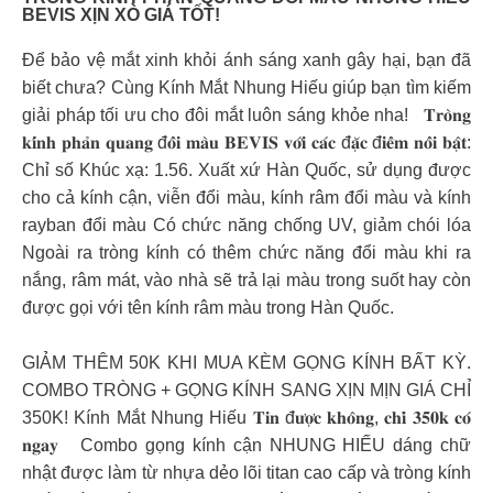
BEVIS XỊN XÒ GIÁ TỐT!
Để bảo vệ mắt xinh khỏi ánh sáng xanh gây hại, bạn đã
biết chưa? Cùng Kính Mắt Nhung Hiếu giúp bạn tìm kiếm
giải pháp tối ưu cho đôi mắt luôn sáng khỏe nha! 𝐓𝐫𝐨̀𝐧𝐠
𝐤𝐢́𝐧𝐡 𝐩𝐡𝐚̉𝐧 𝐪𝐮𝐚𝐧𝐠 đ𝐨̂̉𝐢 𝐦𝐚̀𝐮 𝐁𝐄𝐕𝐈𝐒 𝐯𝐨̛́𝐢 𝐜𝐚́𝐜 đ𝐚̣̆𝐜 đ𝐢𝐞̂̉𝐦 𝐧𝐨̂̉𝐢 𝐛𝐚̣̂𝐭:
Chỉ số Khúc xạ: 1.56. Xuất xứ Hàn Quốc, sử dụng được
cho cả kính cận, viễn đổi màu, kính râm đổi màu và kính
rayban đổi màu Có chức năng chống UV, giảm chói lóa
Ngoài ra tròng kính có thêm chức năng đổi màu khi ra
nắng, râm mát, vào nhà sẽ trả lại màu trong suốt hay còn
được gọi với tên kính râm màu trong Hàn Quốc.
GIẢM THÊM 50K KHI MUA KÈM GỌNG KÍNH BẤT KỲ.
COMBO TRÒNG + GỌNG KÍNH SANG XỊN MỊN GIÁ CHỈ
350K! Kính Mắt Nhung Hiếu 𝐓𝐢𝐧 đ𝐮̛𝐨̛̣𝐜 𝐤𝐡𝐨̂𝐧𝐠, 𝐜𝐡𝐢̉ 𝟑𝟓𝟎𝐤 𝐜𝐨́
𝐧𝐠𝐚𝐲 Combo gọng kính cận NHUNG HIẾU dáng chữ
nhật được làm từ nhựa dẻo lõi titan cao cấp và tròng kính