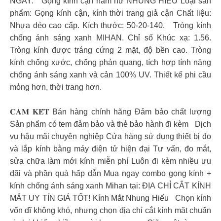
NGAY: Gọng kính cận nam nữ NHUNG HIẾU Loại sản
phẩm: Gọng kính cận, kính thời trang giả cận Chất liệu:
Nhựa dẻo cao cấp. Kích thước: 50-20-140. Tròng kính
chống ánh sáng xanh MIHAN. Chỉ số Khúc xạ: 1.56.
Tròng kính được tráng cứng 2 mặt, độ bền cao. Tròng
kính chống xước, chống phản quang, tích hợp tính năng
chống ánh sáng xanh và cản 100% UV. Thiết kế phi cầu
mỏng hơn, thời trang hơn.
𝐂𝐀𝐌 𝐊𝐄̂́𝐓 Bán hàng chính hãng Đảm bảo chất lượng
Sản phẩm có tem đảm bảo và thẻ bảo hành đi kèm Dịch
vụ hậu mãi chuyên nghiệp Cửa hàng sử dụng thiết bị đo
và lắp kính bằng máy điện tử hiện đại Tư vấn, đo mắt,
sửa chữa làm mới kính miễn phí Luôn đi kèm nhiều ưu
đãi và phần quà hấp dẫn Mua ngay combo gọng kính +
kính chống ánh sáng xanh Mihan tại: ĐỊA CHỈ CẮT KÍNH
MẮT UY TÍN GIÁ TỐT! Kính Mắt Nhung Hiếu Chọn kính
vốn dĩ không khó, nhưng chọn địa chỉ cắt kính măt chuẩn