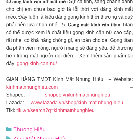
𝟒.𝐆𝐨̣𝐧𝐠 𝐤𝐢́𝐧𝐡 𝐜𝐚̣̂𝐧 𝐧𝐮̛̃ 𝐦𝐚̆́𝐭 𝐦𝐞̀𝐨 Sự cá tính, sang chảnh dành
cho chị em chưa bao giờ là lỗi thời với dáng kính mắt
mèo. Đây luôn là kiểu dáng gọng kính thời thượng và quý
phái nên lựa chọn nhé 5. 𝐆𝐨̣𝐧𝐠 𝐦𝐚̆́𝐭 𝐤𝐢́𝐧𝐡 𝐜𝐚̣̂𝐧 𝐭𝐢𝐭𝐚𝐧 Titan
có thể được xem là chất liệu gọng kính cận nữ cao cấp,
rất nhẹ, có khả năng chống gỉ, an toàn cho da. Gọng titan
đa phần viền mỏng, người mang sẽ đáng yêu, dễ thương
hơn trong mắt người đối diện. Xem thêm sản phẩm tại
đây:
gong-kinh-can-nu/
GIAN HÀNG TMĐT Kính Mắt Nhung Hiếu: – Website:
kinhmatnhunghieu.com
–
Shopee:
shopee.vn/kinhmatnhunghieu
–
Lazada:
www.lazada.vn/shop/kinh-mat-nhung-hieu
–
Tiki:
tiki.vn/search?q=kinhmatnhunghieu
Danh
Thương Hiệu
mục
Thẻ
Kính Mắt Nhung Hiếu