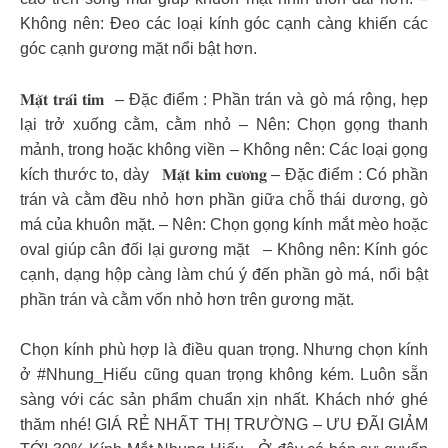
Không nên: Đeo các loại kính góc cạnh càng khiến các
góc cạnh gương mặt nổi bật hơn.
𝐌𝐚̣̆𝐭 𝐭𝐫𝐚́𝐢 𝐭𝐢𝐦 – Đặc điểm : Phần trán và gò má rộng, hẹp
lại trở xuống cằm, cằm nhỏ – Nên: Chọn gọng thanh
mảnh, trong hoặc không viền – Không nên: Các loại gọng
kích thước to, dày 𝐌𝐚̣̆𝐭 𝐤𝐢𝐦 𝐜𝐮̛𝐨̛𝐧𝐠 – Đặc điểm : Có phần
trán và cằm đều nhỏ hơn phần giữa chỗ thái dương, gò
má của khuôn mặt. – Nên: Chọn gọng kính mắt mèo hoặc
oval giúp cân đối lại gương mặt – Không nên: Kính góc
cạnh, dạng hộp càng làm chú ý đến phần gò má, nổi bật
phần trán và cằm vốn nhỏ hơn trên gương mặt.
Chọn kính phù hợp là điều quan trọng. Nhưng chọn kính
ở #Nhung_Hiếu cũng quan trọng không kém. Luôn sẵn
sàng với các sản phẩm chuẩn xịn nhất. Khách nhớ ghé
thăm nhé! GIÁ RẺ NHẤT THỊ TRƯỜNG – ƯU ĐÃI GIẢM