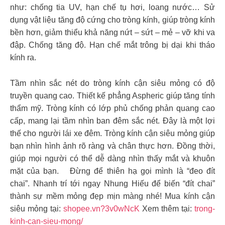
như: chống tia UV, hạn chế tụ hơi, loang nước… Sử
dụng vật liệu tăng độ cứng cho tròng kính, giúp tròng kính
bền hơn, giảm thiểu khả năng nứt – sứt – mẻ – vỡ khi va
đập. Chống tăng độ. Hạn chế mắt trông bị dại khi tháo
kính ra.
Tầm nhìn sắc nét do tròng kính cận siêu mỏng có độ
truyền quang cao. Thiết kế phẳng Aspheric giúp tăng tính
thẩm mỹ. Tròng kính có lớp phủ chống phản quang cao
cấp, mang lại tầm nhìn ban đêm sắc nét. Đây là một lợi
thế cho người lái xe đêm. Tròng kính cận siêu mỏng giúp
bạn nhìn hình ảnh rõ ràng và chân thực hơn. Đồng thời,
giúp mọi người có thể dễ dàng nhìn thấy mắt và khuôn
mặt của bạn. Đừng để thiên hạ gọi mình là “đeo đít
chai”. Nhanh trí tới ngay Nhung Hiếu để biến “đít chai”
thành sự mềm mỏng đẹp mịn màng nhé! Mua kính cận
siêu mỏng tại:
shopee.vn?3v0wNcK
Xem thêm tại:
trong-
kinh-can-sieu-mong/