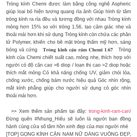
Tròng kính Chemi được làm bằng công nghệ Aspheric
giúp loại bỏ hiện tượng quang rìa ảnh Giúp hình từ tâm
tròng kính ra rìa đều và tương đồng với nhau Tròng kính
mỏng hơn 15% so với tròng 1.56, tạo cảm giác nhẹ và
thoải mái hơn khi sử dụng Tròng kính còn chứa các phân
tử Polymer, khiến cho bề mặt tròng thẩm mỹ hơn, sáng
bóng và cứng 𝐓𝐫𝐨̀𝐧𝐠 𝐤𝐢́𝐧𝐡 𝐜𝐚̣̂𝐧 𝐫𝐚̂𝐦 𝐂𝐡𝐞𝐦𝐢 𝟏.𝟔𝟕 Tròng
kính của Chemi chiết suất cao, mỏng nhẹ, thích hợp với
người có độ cận cao >6 diop / loạn thị cao >2 diop hoặc
thích mắt mỏng Có khả năng chống UV, giảm chói lóa,
chống xước, chống bám nước hiệu quả Góc nhìn rộng,
mắt kính phẳng giúp cho người sử dụng có góc nhìn
thoải mái hơn.
>> Xem thêm sản phẩm tại đây:
trong-kinh-ram-can/
Đừng quên #Nhung_Hiếu sẽ luôn là người bạn đồng
hành cùng cửa sổ tâm hồn xinh đẹp của mọi người nhé
[TOP] GỌNG KÍNH CẬN NAM NỮ DÁNG VUÔNG ĐẸP,