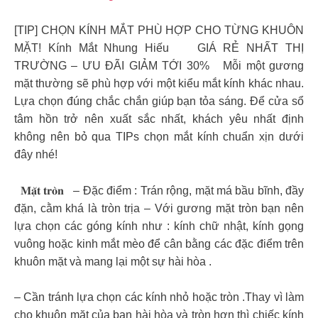
[TIP] CHỌN KÍNH MẮT PHÙ HỢP CHO TỪNG KHUÔN
MẶT! Kính Mắt Nhung Hiếu GIÁ RẺ NHẤT THỊ
TRƯỜNG – ƯU ĐÃI GIẢM TỚI 30% Mỗi một gương
mặt thường sẽ phù hợp với một kiểu mắt kính khác nhau.
Lựa chọn đúng chắc chắn giúp bạn tỏa sáng. Để cửa sổ
tâm hồn trở nên xuất sắc nhất, khách yêu nhất định
không nên bỏ qua TIPs chọn mắt kính chuẩn xịn dưới
đây nhé!
𝐌𝐚̣̆𝐭 𝐭𝐫𝐨̀𝐧 – Đặc điểm : Trán rộng, mặt má bầu bĩnh, đầy
đặn, cằm khá là tròn trịa – Với gương mặt tròn bạn nên
lựa chọn các góng kính như : kính chữ nhật, kính gọng
vuông hoặc kinh mắt mèo để cân bằng các đặc điểm trên
khuôn mặt và mang lại một sự hài hòa .
– Cần tránh lựa chọn các kính nhỏ hoặc tròn .Thay vì làm
cho khuôn mặt của bạn hài hòa và tròn hơn thì chiếc kính