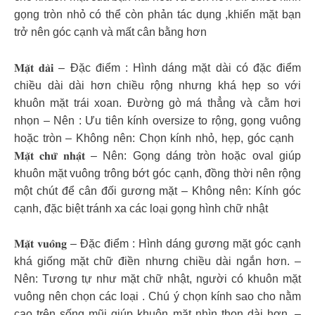
gọng tròn nhỏ có thể còn phản tác dụng ,khiến mặt bạn
trở nên góc cạnh và mất cân bằng hơn
𝐌𝐚̣̆𝐭 𝐝𝐚̀𝐢 – Đặc điểm : Hình dáng mặt dài có đặc điểm
chiều dài dài hơn chiều rộng nhưng khá hẹp so với
khuôn mặt trái xoan. Đường gò má thẳng và cằm hơi
nhọn – Nên : Ưu tiên kính oversize to rộng, gọng vuông
hoặc tròn – Không nên: Chọn kính nhỏ, hẹp, góc cạnh
𝐌𝐚̣̆𝐭 𝐜𝐡𝐮̛̃ 𝐧𝐡𝐚̣̂𝐭 – Nên: Gọng dáng tròn hoặc oval giúp
khuôn mặt vuông trông bớt góc cạnh, đồng thời nên rộng
một chút để cân đối gương mặt – Không nên: Kính góc
cạnh, đặc biệt tránh xa các loại gọng hình chữ nhật
𝐌𝐚̣̆𝐭 𝐯𝐮𝐨̂𝐧𝐠 – Đặc điểm : Hình dáng gương mặt góc cạnh
khá giống mặt chữ điền nhưng chiều dài ngắn hơn. –
Nên: Tương tự như mặt chữ nhật, người có khuôn mặt
vuông nên chọn các loại . Chú ý chọn kính sao cho nằm
cao trên sống mũi giúp khuôn mặt nhìn thon dài hơn. –