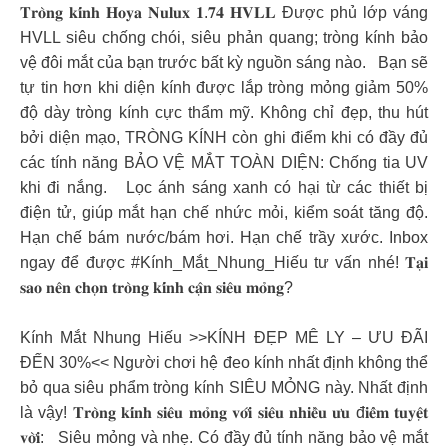
𝐓𝐫𝐨̀𝐧𝐠 𝐤𝐢́𝐧𝐡 𝐇𝐨𝐲𝐚 𝐍𝐮𝐥𝐮𝐱 𝟏.𝟕𝟒 𝐇𝐕𝐋𝐋 Được phủ lớp váng
HVLL siêu chống chói, siêu phản quang; tròng kính bảo
vệ đôi mắt của bạn trước bất kỳ nguồn sáng nào. Bạn sẽ
tự tin hơn khi diện kính được lắp tròng mỏng giảm 50%
độ dày tròng kính cực thẩm mỹ. Không chỉ đẹp, thu hút
bởi diện mạo, TRÒNG KÍNH còn ghi điểm khi có đầy đủ
các tính năng BẢO VỆ MẮT TOÀN DIỆN: Chống tia UV
khi đi nắng. Lọc ánh sáng xanh có hại từ các thiết bị
điện tử, giúp mắt hạn chế nhức mỏi, kiểm soát tăng độ.
Hạn chế bám nước/bám hơi. Hạn chế trầy xước. Inbox
ngay để được #Kính_Mắt_Nhung_Hiếu tư vấn nhé! 𝐓𝐚̣𝐢
𝐬𝐚𝐨 𝐧𝐞̂𝐧 𝐜𝐡𝐨̣𝐧 𝐭𝐫𝐨̀𝐧𝐠 𝐤𝐢́𝐧𝐡 𝐜𝐚̣̂𝐧 𝐬𝐢𝐞̂𝐮 𝐦𝐨̉𝐧𝐠?
Kính Mắt Nhung Hiếu >>KÍNH ĐẸP MÊ LY – ƯU ĐÃI
ĐẾN 30%<< Người chơi hệ đeo kính nhất định không thể
bỏ qua siêu phẩm tròng kính SIÊU MỎNG này. Nhất định
là vậy! 𝐓𝐫𝐨̀𝐧𝐠 𝐤𝐢́𝐧𝐡 𝐬𝐢𝐞̂𝐮 𝐦𝐨̉𝐧𝐠 𝐯𝐨̛́𝐢 𝐬𝐢𝐞̂𝐮 𝐧𝐡𝐢𝐞̂̀𝐮 𝐮̛𝐮 đ𝐢𝐞̂̉𝐦 𝐭𝐮𝐲𝐞̣̂𝐭
𝐯𝐨̛̀𝐢: Siêu mỏng và nhẹ. Có đầy đủ tính năng bảo vệ mắt