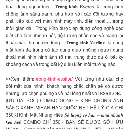
hoạt động ngoài trời 𝐓𝐫𝐨̀𝐧𝐠 𝐤𝐢́𝐧𝐡 𝐄𝐲𝐞𝐳𝐞𝐧: là tròng kính
chống ánh sáng xanh, phù hợp với các đối tượng hay
phải tiếp xúc với màn hình máy tính, điện thoại,… trong
thời gian dài. Tròng kính được áp dụng công nghệ đặc
biệt cho tầm nhìn rõ nét, độ tương phản cao và mang lại
thoải mái cho người dùng. 𝐓𝐫𝐨̀𝐧𝐠 𝐤𝐢́𝐧𝐡 𝐕𝐚𝐫𝐢𝐥𝐮𝐱: là dòng
mắt kính đa tròng có tác dụng giúp những người dùng
thoải mái nhìn hình ảnh rõ nét, trung thực dù ở bất kỳ
khoảng cách và trong bất kỳ điều kiện môi trường nào.
>>Xem thêm:
trong-kinh-essilor/
Với từng nhu cầu cho
đôi mắt của mình, khách hàng chắc chắn sẽ có được
những lựa chọn phù hợp và hài lòng nhất với 𝐄𝐒𝐒𝐈𝐋𝐎𝐑.
[ƯU ĐÃI SỐC] COMBO GỌNG + KÍNH CHỐNG ÁNH
SÁNG XANH MIHAN HÀN QUỐC ĐẸP HẾT Ý GIÁ CHỈ
350K! Kính Mắt Nhung Hiếu 𝑺𝒐̂́ 𝒍𝒖̛𝒐̛̣𝒏𝒈 𝒄𝒐́ 𝒉𝒂̣𝒏 – 𝒎𝒖𝒂 𝒏𝒉𝒂𝒏𝒉
𝒌𝒆̉𝒐 𝒉𝒆̂́𝒕! COMBO CHỈ 350K BẠN SẼ ĐƯỢC SỞ HỮU