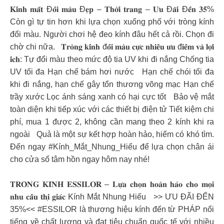
𝐊𝐢́𝐧𝐡 𝐦𝐚̆́𝐭 Đ𝐨̂̉𝐢 𝐦𝐚̀𝐮 Đ𝐞̣𝐩 – 𝐓𝐡𝐨̛̀𝐢 𝐭𝐫𝐚𝐧𝐠 – 𝐔̛𝐮 Đ𝐚̃𝐢 Đ𝐞̂́𝐧 𝟑𝟓%
Còn gì tự tin hơn khi lựa chọn xuống phố với tròng kính
đổi màu. Người chơi hệ đeo kính đâu hết cả rồi. Chọn đi
chờ chi nữa. 𝐓𝐫𝐨̀𝐧𝐠 𝐤𝐢́𝐧𝐡 đ𝐨̂̉𝐢 𝐦𝐚̀𝐮 𝐜𝐮̛̣𝐜 𝐧𝐡𝐢𝐞̂̀𝐮 𝐮̛𝐮 đ𝐢𝐞̂̉𝐦 𝐯𝐚̀ 𝐥𝐨̛̣𝐢
𝐢́𝐜𝐡: Tự đổi màu theo mức độ tia UV khi đi nắng Chống tia
UV tối đa Hạn chế bám hơi nước Hạn chế chói tối đa
khi đi nắng, hạn chế gây tổn thương võng mạc Hạn chế
trầy xước Lọc ánh sáng xanh có hại cực tốt Bảo vệ mắt
toàn diện khi tiếp xúc với các thiết bị điện tử Tiết kiệm chi
phí, mua 1 được 2, không cần mang theo 2 kính khi ra
ngoài Quả là một sự kết hợp hoàn hảo, hiếm có khó tìm.
Đến ngay #Kính_Mắt_Nhung_Hiếu để lựa chọn chân ái
cho cửa sổ tâm hồn ngay hôm nay nhé!
𝐓𝐑𝐎̀𝐍𝐆 𝐊𝐈́𝐍𝐇 𝐄𝐒𝐒𝐈𝐋𝐎𝐑 – 𝐋𝐮̛̣𝐚 𝐜𝐡𝐨̣𝐧 𝐡𝐨𝐚̀𝐧 𝐡𝐚̉𝐨 𝐜𝐡𝐨 𝐦𝐨̣𝐢
𝐧𝐡𝐮 𝐜𝐚̂̀𝐮 𝐭𝐡𝐢̣ 𝐠𝐢𝐚́𝐜 Kính Mắt Nhung Hiếu >> ƯU ĐÃI ĐẾN
35%<< #ESSILOR là thương hiệu kính đến từ PHÁP nổi
tiếng về chất lượng và đạt tiêu chuẩn quốc tế với nhiều