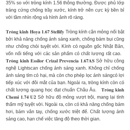
35% so với tròng kính 1.56 thông thường. Được phủ lớp
tráng cứng chống trầy xước, kính trở nên cực kỳ bền bỉ
với tầm nhìn rộng và hình ảnh rõ ràng.
𝐓𝐫𝐨̀𝐧𝐠 𝐤𝐢́𝐧𝐡 𝐇𝐨𝐲𝐚 𝟏.𝟔𝟕 𝐒𝐭𝐞𝐥𝐥𝐢𝐟𝐲 Tròng kính cận mỏng nổi bật
bởi khả năng chống ánh sáng xanh, chống bám bụi cũng
như chống chói tuyệt vời. Kính có nguồn gốc Nhật Bản,
vốn nổi tiếng với các sản phẩm có chất lượng rất cao.
𝐓𝐫𝐨̀𝐧𝐠 𝐤𝐢́𝐧𝐡 𝐄𝐬𝐬𝐢𝐥𝐨𝐫 𝐂𝐫𝐢𝐳𝐚𝐥 𝐏𝐫𝐞𝐯𝐞𝐧𝐜𝐢𝐚 𝟏.𝟔𝟕𝐀𝐒 Sở hữu công
nghệ Lightscan chống ánh sáng xanh. Không chỉ chống
ánh sáng tím có hại, mà còn cho phép lọc ánh sángcó lợi
tiếp xúc với đôi mắt của bạn. Ngoài ra, tròng kính còn có
chất lượng quang học đạt chuẩn Châu Âu. 𝐓𝐫𝐨̀𝐧𝐠 𝐤𝐢́𝐧𝐡
𝐂𝐡𝐞𝐦𝐢 𝟏.𝟕𝟒 𝐔𝟐 Sở hữu độ mỏng vượt trội, mang lại tính
thẩm mỹ tuyệt vời. Ngoài ra, còn có khả năng chống bám
hơi, bám vân tay, chống xước triệt để. Chất lượng ánh
sáng cao, hạn chế việc tăng độ theo thời gian.