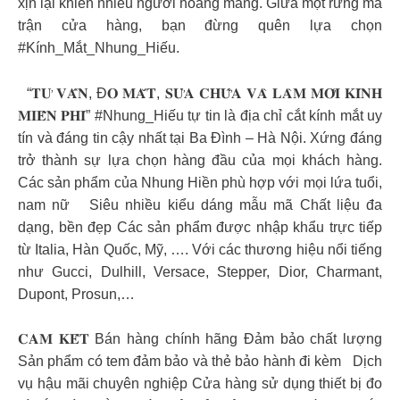
xịn lại khiến nhiều người hoang mang. Giữa một rừng ma
trận cửa hàng, bạn đừng quên lựa chọn
#Kính_Mắt_Nhung_Hiếu.
“𝐓𝐔̛ 𝐕𝐀̂́𝐍, Đ𝐎 𝐌𝐀̆́𝐓, 𝐒𝐔̛̉𝐀 𝐂𝐇𝐔̛̃𝐀 𝐕𝐀̀ 𝐋𝐀̀𝐌 𝐌𝐎̛́𝐈 𝐊𝐈́𝐍𝐇
𝐌𝐈𝐄̂̃𝐍 𝐏𝐇𝐈́” #Nhung_Hiếu tự tin là địa chỉ cắt kính mắt uy
tín và đáng tin cậy nhất tại Ba Đình – Hà Nội. Xứng đáng
trở thành sự lựa chọn hàng đầu của mọi khách hàng.
Các sản phẩm của Nhung Hiền phù hợp với mọi lứa tuổi,
nam nữ Siêu nhiều kiểu dáng mẫu mã Chất liệu đa
dạng, bền đẹp Các sản phẩm được nhập khẩu trực tiếp
từ Italia, Hàn Quốc, Mỹ, …. Với các thương hiệu nổi tiếng
như Gucci, Dulhill, Versace, Stepper, Dior, Charmant,
Dupont, Prosun,…
𝐂𝐀𝐌 𝐊𝐄̂́𝐓 Bán hàng chính hãng Đảm bảo chất lượng
Sản phẩm có tem đảm bảo và thẻ bảo hành đi kèm Dịch
vụ hậu mãi chuyên nghiệp Cửa hàng sử dụng thiết bị đo