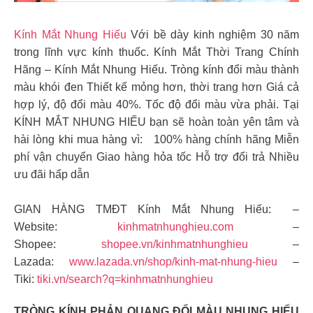
Kính Mắt Nhung Hiếu
Với bề dày kinh nghiệm 30 năm
trong lĩnh vực kính thuốc. Kính Mắt Thời Trang Chính
Hãng – Kính Mắt Nhung Hiếu. Tròng kính đổi màu thành
màu khói đen Thiết kế mỏng hơn, thời trang hơn Giá cả
hợp lý, độ đổi màu 40%. Tốc độ đổi màu vừa phải. Tại
KÍNH MẮT NHUNG HIẾU bạn sẽ hoàn toàn yên tâm và
hài lòng khi mua hàng vì: 100% hàng chính hãng Miễn
phí vận chuyển Giao hàng hỏa tốc Hỗ trợ đổi trả Nhiều
ưu đãi hấp dẫn
GIAN HÀNG TMĐT Kính Mắt Nhung Hiếu: –
Website:
kinhmatnhunghieu.com
–
Shopee:
shopee.vn/kinhmatnhunghieu
–
Lazada:
www.lazada.vn/shop/kinh-mat-nhung-hieu
–
Tiki:
tiki.vn/search?q=kinhmatnhunghieu
TRÒNG KÍNH PHẢN QUANG ĐỔI MÀU NHUNG HIẾU