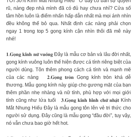
TỚI 30% Kính Mắt Nhung Hiếu Ở đây có bán sự quyến
rũ, nàng đẹp nhà mình đã có đủ hay chưa nhỉ? Cửa sổ
tâm hồn luôn là điểm nhấn hấp dẫn nhất mà mọi ánh nhìn
đều không thể bỏ qua. Nhất định các nàng phải chọn
ngay 1 trong top 5 gọng kính cận nhìn thôi đã mê này
nhé!
𝟏.𝐆𝐨̣𝐧𝐠 𝐤𝐢́𝐧𝐡 𝐧𝐮̛̃ 𝐯𝐮𝐨̂𝐧𝐠 Đây là mẫu cơ bản và lâu đời nhất,
gọng kính vuông luôn thể hiện được cá tính riêng biệt của
người dùng. Tôn thêm phong cách cá tính và mạnh mẽ
của các nàng 𝟐.𝐆𝐨̣𝐧𝐠 𝐭𝐫𝐨̀𝐧 Gọng kính tròn khá dễ
thương. Mẫu gọng kính này giúp cho gương mặt của bạn
thêm phần nhẹ nhàng và nữ tính, phù hợp với mọi giới
tính cũng như lứa tuổi 𝟑.𝐆𝐨̣𝐧𝐠 𝐤𝐢́𝐧𝐡 𝐡𝐢̀𝐧𝐡 𝐜𝐡𝐮̛̃ 𝐧𝐡𝐚̣̂𝐭 Kính
Mắt Nhung Hiếu Đây là mẫu gọng tôn lên vẻ tri thức cho
người sử dụng. Đây cũng là mẫu gọng “đầu đời”, tuy vậy,
nó vẫn chưa bao giờ hết hot.