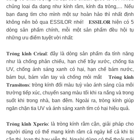
chủng loại đa dạng như kính râm, kính đa tròng,… Nếu
bạn đang tìm cho mình một sự hoàn hảo thì nhất định
không nên bỏ qua ESSILOR nhé! 𝐄𝐒𝐒𝐈𝐋𝐎𝐑 hiện có 5
dòng sản phẩm chính, mỗi một sản phẩm đều hội tụ
những ưu điểm tuyệt vời nhất:
𝐓𝐫𝐨̀𝐧𝐠 𝐤𝐢́𝐧𝐡 𝐂𝐫𝐢𝐳𝐚𝐥: đây là dòng sản phẩm đa tính năng
như là chống phản chiếu, hạn chế trầy xước, chống tia
UV, chống ánh sáng xanh có hại, hạn chế bám nước,
bám bụi, bám vân tay và chống mỏi mắt 𝐓𝐫𝐨̀𝐧𝐠 𝐤𝐢́𝐧𝐡
𝐓𝐫𝐚𝐧𝐬𝐢𝐭𝐨𝐧𝐬: tròng kính đổi màu tuỳ vào ánh sáng của môi
trường tiếp xúc, chuyển sang màu tối khi ra nắng và trong
suốt khi trong nhà, ban đêm. Ngoài ra, tròng kính giúp
ngăn chặn tia UV và ánh sáng xanh tím có hại hiệu quả.
𝐓𝐫𝐨̀𝐧𝐠 𝐤𝐢́𝐧𝐡 𝐗𝐩𝐞𝐫𝐢𝐨: là tròng kính râm cận, giải pháp cho
người dùng có thể mang kính râm cả ngày kể cả khi bị
cận thị, loạn thị hay viễn thị. Người dùng có thể thoải mái