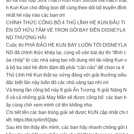
ân và một hộp Sữa Thạch Kun Kun Sôcôla lúa mạch thạc
h Kun Kun cho đồng bọn để cùng theo dõi bộ truyện đỉnh
nhất hè này nào các bạn ơii
CHÍNH THỨC CÔNG BỐ 4 THỦ LĨNH HÈ KUN ĐẦU TI
ÊN SỞ HỮU TẤM VÉ TRỌN GÓI BAY ĐẾN DISNEYLA
ND THƯỢNG HẢI
Cuộc thi PHÁ ĐẢO HÈ KUN BAY LUÔN TỚI DISNEYLA
ND đã chính thức khép lại, cùng vô vàn bài dự thi “đỉnh c
ủa chóp” từ các nhà sáng tạo nội dung nhí tài năng Kun v
à bộ ba idol hè đình đám đã phải “cân não” để chọn ra 4
Thủ Lĩnh Hè Kun thật sự xứng đáng với giải thưởng siêu
đặc biệt lần này luôn đó các nhà sáng tạo nhí ơii
Và trong lần công bố này 8 giải Ấn Tượng, 6 giải Năng N
ổ và cả những giải May Mắn sẽ được công bố các bạn h
ãy cùng chờ xem mình có tên không nha
Chi tiết tên các bạn trúng giải sẽ được KUN cập nhật chi t
iết: https://bit.ly/4m5Qqtu
Sau khi tìm thấy tên mình, các bạn hãy nhanh chóng gửi t