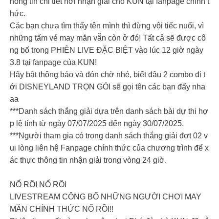
hông tin chi tiết nơi nhận giải cho KUN tại fanpage chính t
hức.
Các bạn chưa tìm thấy tên mình thì đừng vội tiếc nuối, vì
những tấm vé may mắn vẫn còn ở đó! Tất cả sẽ được cô
ng bố trong PHIÊN LIVE ĐẶC BIỆT vào lúc 12 giờ ngày
3.8 tại fanpage của KUN!
Hãy bật thông báo và đón chờ nhé, biết đâu 2 combo đi t
ới DISNEYLAND TRỌN GÓI sẽ gọi tên các bạn đấy nha
aa
***Danh sách thắng giải dựa trên danh sách bài dự thi hợ
p lệ tính từ ngày 07/07/2025 đến ngày 30/07/2025.
***Người tham gia có trong danh sách thắng giải đợt 02 v
ui lòng liên hệ Fanpage chính thức của chương trình để x
ác thực thông tin nhận giải trong vòng 24 giờ.
NỔ RỒI NỔ RỒI
LIVESTREAM CÔNG BỐ NHỮNG NGƯỜI CHƠI MAY
MẮN CHÍNH THỨC NỔ RỒI!!