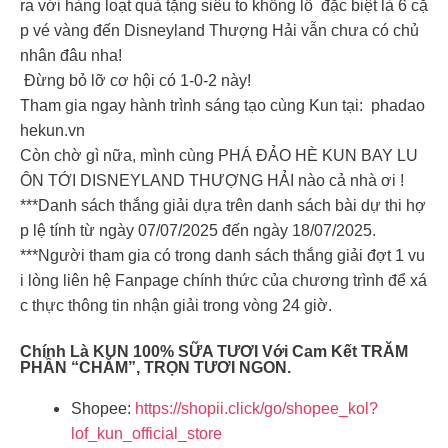
ra với hàng loạt quà tặng siêu to khổng lồ đặc biệt là 6 cặ
p vé vàng đến Disneyland Thượng Hải vẫn chưa có chủ
nhân đâu nha!
Đừng bỏ lỡ cơ hội có 1-0-2 này!
Tham gia ngay hành trình sáng tạo cùng Kun tại: phadao
hekun.vn
Còn chờ gì nữa, mình cùng PHÁ ĐẢO HÈ KUN BAY LU
ÔN TỚI DISNEYLAND THƯỢNG HẢI nào cả nhà ơi ! ️
***Danh sách thắng giải dựa trên danh sách bài dự thi hợ
p lệ tính từ ngày 07/07/2025 đến ngày 18/07/2025.
***Người tham gia có trong danh sách thắng giải đợt 1 vu
i lòng liên hệ Fanpage chính thức của chương trình để xá
c thực thông tin nhận giải trong vòng 24 giờ.
Chính Là KUN 100% SỮA TƯƠI Với Cam Kết TRĂM
PHẦN “CHĂM”, TRỌN TƯƠI NGON.
Shopee:
https://shopii.click/go/shopee_kol?
lof_kun_official_store