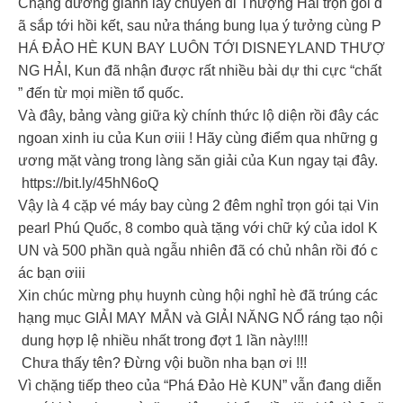
Chặng đường giành lấy chuyến đi Thượng Hải trọn gói đ
ã sắp tới hồi kết, sau nửa tháng bung lụa ý tưởng cùng P
HÁ ĐẢO HÈ KUN BAY LUÔN TỚI DISNEYLAND THƯỢ
NG HẢI, Kun đã nhận được rất nhiều bài dự thi cực “chất
” đến từ mọi miền tổ quốc.
Và đây, bảng vàng giữa kỳ chính thức lộ diện rồi đây các
ngoan xinh iu của Kun ơiii ! Hãy cùng điểm qua những g
ương mặt vàng trong làng săn giải của Kun ngay tại đây.
https://bit.ly/45hN6oQ
Vậy là 4 cặp vé máy bay cùng 2 đêm nghỉ trọn gói tại Vin
pearl Phú Quốc, 8 combo quà tặng với chữ ký của idol K
UN và 500 phần quà ngẫu nhiên đã có chủ nhân rồi đó c
ác bạn ơiii
Xin chúc mừng phụ huynh cùng hội nghỉ hè đã trúng các
hạng mục GIẢI MAY MẮN và GIẢI NĂNG NỔ ráng tạo nội
dung hợp lệ nhiều nhất trong đợt 1 lần này!!!!
Chưa thấy tên? Đừng vội buồn nha bạn ơi !!!
Vì chặng tiếp theo của “Phá Đảo Hè KUN” vẫn đang diễn