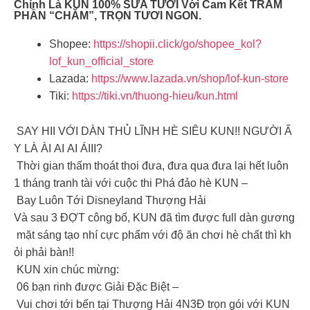
Chính Là KUN 100% SỮA TƯƠI Với Cam Kết TRĂM
PHẦN “CHĂM”, TRỌN TƯƠI NGON.
Shopee:
https://shopii.click/go/shopee_kol?
lof_kun_official_store
Lazada:
https://www.lazada.vn/shop/lof-kun-store
Tiki:
https://tiki.vn/thuong-hieu/kun.html
SAY HII VỚI DÀN THỦ LĨNH HÈ SIÊU KUN!! NGƯỜI Ấ
Y LÀ ÀI AI AI ÁIII?
Thời gian thấm thoát thoi đưa, đưa qua đưa lại hết luôn
1 tháng tranh tài với cuộc thi Phá đảo hè KUN –
Bay Luôn Tới Disneyland Thượng Hải
Và sau 3 ĐỢT công bố, KUN đã tìm được full dàn gương
mặt sáng tạo nhí cực phẩm với độ ăn chơi hè chất thì kh
ỏi phải bàn!!
KUN xin chúc mừng:
06 bạn rinh được Giải Đặc Biệt –
Vui chơi tới bến tại Thượng Hải 4N3Đ trọn gói với KUN