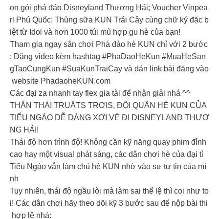
ọn gói phá đảo Disneyland Thượng Hải; Voucher Vinpea
rl Phú Quốc; Thùng sữa KUN Trái Cây cùng chữ ký đặc b
iệt từ Idol và hơn 1000 túi mù hợp gu hè của bạn!
Tham gia ngay sân chơi Phá đảo hè KUN chỉ với 2 bước
: Đăng video kèm hashtag #PhaDaoHeKun #MuaHeSan
gTaoCungKun #SuaKunTraiCay và dán link bài đăng vào
website PhadaoheKUN.com
Các đại za nhanh tay flex gia tài để nhận giải nhá ^^
THẦN THÁI TRUẤTS TRƠIS, ĐỘI QUÂN HÈ KUN CỦA
TIỂU NGÁO DỄ DÀNG XƠI VÉ ĐI DISNEYLAND THƯỢ
NG HẢI!
Thái độ hơn trình độ! Không cần kỹ năng quay phim đỉnh
cao hay một visual phát sáng, các dân chơi hè của đại tỉ
Tiểu Ngáo vẫn làm chủ hè KUN nhờ vào sự tự tin của mì
nh
Tuy nhiên, thái độ ngầu lòi mà làm sai thể lệ thì coi như to
i! Các dân chơi hãy theo dõi kỹ 3 bước sau để nộp bài thi
hợp lệ nhá: