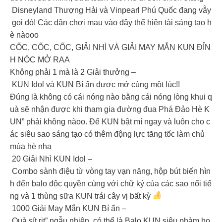
Disneyland Thượng Hải và Vinpearl Phú Quốc đang vẫy
gọi đó! Các dân chơi mau vào đây thể hiện tài sáng tạo h
è nàooo
CỐC, CỐC, CỐC, GIẢI NHÌ VÀ GIẢI MAY MẮN KUN ĐỈN
H NÓC MỞ RAA
Không phải 1 mà là 2 Giải thưởng –
KUN Idol và KUN Bí ẩn được mở cùng một lúc!!
Đúng là không có cái nóng nào bằng cái nóng lòng khui q
uà sẽ nhận được khi tham gia đường đua Phá Đảo Hè K
UN” phải không nàoo. Để KUN bật mí ngay và luôn cho c
ác siêu sao sáng tạo có thêm động lực tăng tốc làm chủ
mùa hè nha
20 Giải Nhì KUN Idol –
Combo sành điệu từ vòng tay vạn năng, hộp bút biến hìn
h đến balo độc quyền cùng với chữ ký của các sao nổi tiế
ng và 1 thùng sữa KUN trái cây vị bất kỳ
1000 Giải May Mắn KUN Bí ẩn –
Quà sít rịt” ngẫu nhiên, có thể là Balo KUN siêu phàm ho