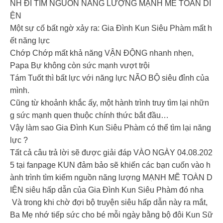
NH ĐI TÌM NGUỒN NĂNG LƯỢNG MẠNH MẼ TOÀN DI
ỆN️
Một sự cố bất ngờ xảy ra: Gia Đình Kun Siêu Phàm mất h
ết năng lực
Chớp Chớp mất khả năng VẬN ĐỘNG nhanh nhẹn,
Papa Bự không còn sức mạnh vượt trội
Tám Tuốt thì bất lực với năng lực NÃO BỘ siêu đỉnh của
mình.
Cũng từ khoảnh khắc ấy, một hành trình truy tìm lại nhữn
g sức mạnh quen thuộc chính thức bắt đầu…
Vậy làm sao Gia Đình Kun Siêu Phàm có thể tìm lại năng
lực ?
Tất cả câu trả lời sẽ được giải đáp VÀO NGÀY 04.08.202
5 tại fanpage KUN đảm bảo sẽ khiến các bạn cuốn vào h
ành trình tìm kiếm nguồn năng lượng MẠNH MẼ TOÀN D
IỆN siêu hấp dẫn của Gia Đình Kun Siêu Phàm đó nha
Và trong khi chờ đợi bộ truyện siêu hấp dẫn này ra mắt,
Ba Mẹ nhớ tiếp sức cho bé mỗi ngày bằng bộ đôi Kun Sữ