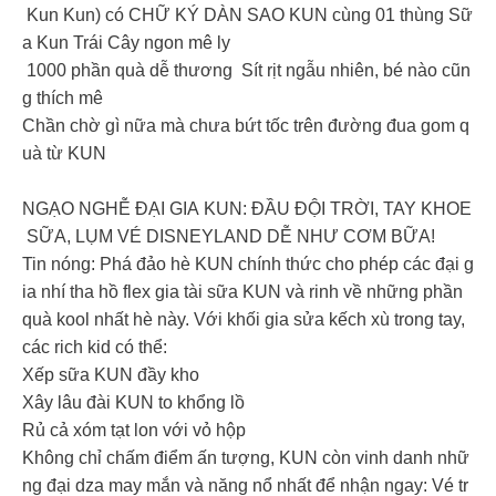
Kun Kun) có CHỮ KÝ DÀN SAO KUN cùng 01 thùng Sữ
a Kun Trái Cây ngon mê ly
1000 phần quà dễ thương Sít rịt ngẫu nhiên, bé nào cũn
g thích mê
Chần chờ gì nữa mà chưa bứt tốc trên đường đua gom q
uà từ KUN
NGẠO NGHỄ ĐẠI GIA KUN: ĐẦU ĐỘI TRỜI, TAY KHOE
SỮA, LỤM VÉ DISNEYLAND DỄ NHƯ CƠM BỮA!
Tin nóng: Phá đảo hè KUN chính thức cho phép các đại g
ia nhí tha hồ flex gia tài sữa KUN và rinh về những phần
quà kool nhất hè này. Với khối gia sửa kếch xù trong tay,
các rich kid có thể:
Xếp sữa KUN đầy kho
Xây lâu đài KUN to khổng lồ
Rủ cả xóm tạt lon với vỏ hộp
Không chỉ chấm điểm ấn tượng, KUN còn vinh danh nhữ
ng đại dza may mắn và năng nổ nhất để nhận ngay: Vé tr