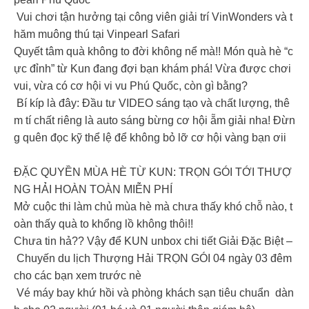
Vui chơi tận hưởng tại công viên giải trí VinWonders và t
hăm muông thú tại Vinpearl Safari
Quyết tâm quà không to đời không nể mà!! Món quà hè “c
ực đỉnh” từ Kun đang đợi bạn khám phá! Vừa được chơi
vui, vừa có cơ hội vi vu Phú Quốc, còn gì bằng?
Bí kíp là đây: Đầu tư VIDEO sáng tạo và chất lượng, thê
m tí chất riêng là auto sáng bừng cơ hội ẵm giải nha! Đừn
g quên đọc kỹ thể lệ để không bỏ lỡ cơ hội vàng bạn ơii
ĐẶC QUYỀN MÙA HÈ TỪ KUN: TRỌN GÓI TỚI THƯỢ
NG HẢI HOÀN TOÀN MIỄN PHÍ
Mở cuộc thi làm chủ mùa hè mà chưa thấy khó chỗ nào, t
oàn thấy quà to khổng lồ không thôi!!
Chưa tin hả?? Vậy để KUN unbox chi tiết Giải Đặc Biệt –
Chuyến du lịch Thượng Hải TRỌN GÓI 04 ngày 03 đêm
cho các bạn xem trước nè
Vé máy bay khứ hồi và phòng khách sạn tiêu chuẩn dàn