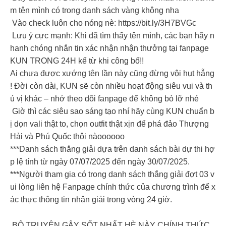
m tên mình có trong danh sách vàng không nha
Vào check luôn cho nóng nè: https://bit.ly/3H7BVGc
Lưu ý cực mạnh: Khi đã tìm thấy tên mình, các bạn hãy n
hanh chóng nhắn tin xác nhận nhận thưởng tại fanpage
KUN TRONG 24H kể từ khi công bố!!
Ai chưa được xướng tên lần này cũng đừng vội hụt hẫng
! Đời còn dài, KUN sẽ còn nhiều hoạt động siêu vui và th
ú vị khác – nhớ theo dõi fanpage để không bỏ lỡ nhé
️ Giờ thì các siêu sao sáng tạo nhí hãy cùng KUN chuẩn b
ị dọn vali thật to, chọn outfit thật xịn để phá đảo Thượng
Hải và Phú Quốc thôi nàoooooo
***Danh sách thắng giải dựa trên danh sách bài dự thi hợ
p lệ tính từ ngày 07/07/2025 đến ngày 30/07/2025.
***Người tham gia có trong danh sách thắng giải đợt 03 v
ui lòng liên hệ Fanpage chính thức của chương trình để x
ác thực thông tin nhận giải trong vòng 24 giờ.
BỘ TRUYỆN GÂY SỐT NHẤT HÈ NÀY CHÍNH THỨC