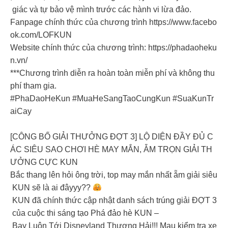
giác và tự bảo vệ mình trước các hành vi lừa đảo.
Fanpage chính thức của chương trình https://www.facebo
ok.com/LOFKUN
Website chính thức của chương trình: https://phadaoheku
n.vn/
***Chương trình diễn ra hoàn toàn miễn phí và không thu
phí tham gia.
#PhaDaoHeKun #MuaHeSangTaoCungKun #SuaKunTr
aiCay
[CÔNG BỐ GIẢI THƯỞNG ĐỢT 3] LỘ DIỆN ĐẦY ĐỦ C
ÁC SIÊU SAO CHƠI HÈ MAY MẮN, ẴM TRỌN GIẢI TH
ƯỞNG CỰC KUN
Bắc thang lên hỏi ông trời, top may mắn nhất ẵm giải siêu
KUN sẽ là ai đâyyy??
KUN đã chính thức cập nhật danh sách trúng giải ĐỢT 3
của cuộc thi sáng tạo Phá đảo hè KUN –
Bay Luôn Tới Disneyland Thượng Hải!!! Mau kiểm tra xe