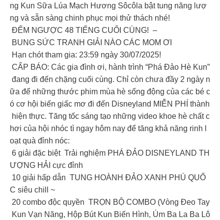
ng Kun Sữa Lúa Mạch Hương Sôcôla bật tung năng lượ
ng và sẵn sàng chinh phục mọi thử thách nhé!
ĐẾM NGƯỢC 48 TIẾNG CUỐI CÙNG! –
BUNG SỨC TRANH GIẢI NÀO CÁC MOM ƠI
Hạn chót tham gia: 23:59 ngày 30/07/2025!
CẤP BÁO: Các gia đình ơi, hành trình “Phá Đảo Hè Kun”
đang đi đến chặng cuối cùng. Chỉ còn chưa đầy 2 ngày n
ữa để những thước phim mùa hè sống động của các bé c
ó cơ hội biến giấc mơ đi đến Disneyland MIỄN PHÍ thành
hiện thực. Tăng tốc sáng tạo những video khoe hè chất c
hơi của hội nhóc tì ngay hôm nay để tăng khả năng rinh l
oạt quà đỉnh nóc:
6 giải đặc biệt Trải nghiệm PHÁ ĐẢO DISNEYLAND TH
ƯỢNG HẢI cực đỉnh
️ 10 giải hấp dẫn TUNG HOÀNH ĐẢO XANH PHÚ QUỐ
C siêu chill ~
20 combo độc quyền TRỌN BỘ COMBO (Vòng Đeo Tay
Kun Vạn Năng, Hộp Bút Kun Biến Hình, Úm Ba La Ba Lô