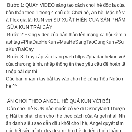
Bước 1: QUAY VIDEO sáng tạo cách chơi hè độc lạ của
bản thân theo 1 trong 4 chủ đề: Chơi hè, Ăn hè, Mặc hè v
à Flex gia tài KUN với SỰ XUẤT HIỆN CỦA SẢN PHẨM
SỮA KUN TRÁI CÂY
Bước 2: Đăng video của bản thân lên mạng xã hội kèm h
ashtag #PhaDaoHeKun #MuaHeSangTaoCungKun #Su
aKunTraiCay
Bước 3: Truy cập vào trang web https://phadaohekun.vn/
của chương trình, nhập thông tin theo yêu cầu để hoàn tấ
t nộp bài dự thi
Các bạn nhanh tay bắt tay vào chơi hè cùng Tiểu Ngáo n
hé ^^
ĂN CHƠI THEO ANGEL, HÈ QUÁ KUN VỚI BÉ!
️ Dân chơi hè KUN nào muốn có vé đi Disneyland Thượn
g Hải thì phải chọn chơi hè theo cách của Angel nha!! Nh
ân danh siêu sao dẫn đầu khối chơi hè, Angel quyết tâm
dốc hết sức mình, đưa team chơi hè đi đến chiến thắng