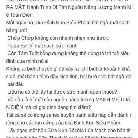
RA MẮT: Hành Trình Đi Tìm Nguồn Năng Lượng Mạnh M
ẽ Toàn Diện ️
Một ngày nọ, Gia Đình Kun Siêu Phàm bất ngờ mất sạch
năng lực!
Chớp Chớp không còn nhanh nhẹn như trước
Papa Bự thì mất sạch sức mạnh
Còn Tám Tuốt bỗng dưng không thể dùng tới trí tuệ siêu
đỉnh của mình nữa!
Không ai biết chuyện gì đã xảy ra chỉ biết từ khoảnh khắ
c đó, một hành trình đầy kịch tính, hài hước và bất ngờ đã
bắt đầu
Liệu họ có thể lấy lại được sức mạnh quen thuộc?
Và đâu là bí mật của nguồn năng lượng MẠNH MẼ TOÀ
N DIỆN mà cả gia đình đang tìm kiếm?
Tất cả sẽ có trong series truyện tranh siêu hấp dẫn dành r
iêng cho các fan cứng của Gia Đình Kun Siêu Phàm
Lấy ngay một hộp Sữa Kun Sôcôla Lúa Mạch cho bản th