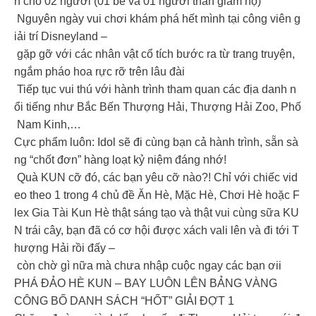
h cho 02 người (01 bé và 01 người thân giám hộ)
Nguyên ngày vui chơi khám phá hết mình tại công viên g
iải trí Disneyland –
gặp gỡ với các nhân vật cổ tích bước ra từ trang truyện,
ngắm pháo hoa rực rỡ trên lâu đài
Tiếp tục vui thú với hành trình tham quan các địa danh n
ổi tiếng như Bắc Bến Thượng Hải, Thượng Hải Zoo, Phố
Nam Kinh,…
Cực phẩm luôn: Idol sẽ đi cùng bạn cả hành trình, sẵn sà
ng “chốt đơn” hàng loạt kỷ niệm đáng nhớ!
Quà KUN cỡ đó, các bạn yêu cỡ nào?! Chỉ với chiếc vid
eo theo 1 trong 4 chủ đề Ăn Hè, Mặc Hè, Chơi Hè hoặc F
lex Gia Tài Kun Hè thật sáng tạo và thật vui cùng sữa KU
N trái cây, bạn đã có cơ hội được xách vali lên và đi tới T
hượng Hải rồi đấy –
còn chờ gì nữa mà chưa nhập cuộc ngay các bạn ơii
PHÁ ĐẢO HÈ KUN – BAY LUÔN LÊN BẢNG VÀNG
CÔNG BỐ DANH SÁCH “HỐT” GIẢI ĐỢT 1