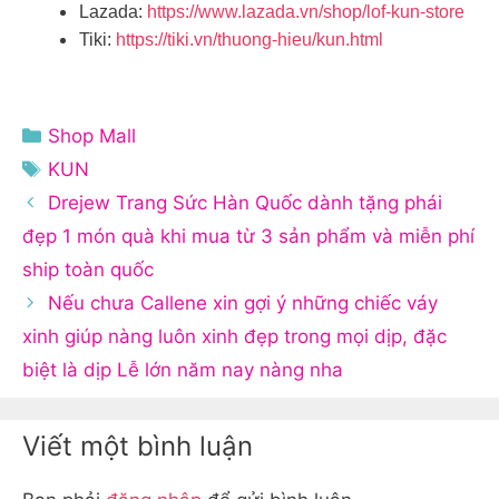
Lazada:
https://www.lazada.vn/shop/lof-kun-store
Tiki:
https://tiki.vn/thuong-hieu/kun.html
Danh
Shop Mall
mục
Thẻ
KUN
Drejew Trang Sức Hàn Quốc dành tặng phái
đẹp 1 món quà khi mua từ 3 sản phẩm và miễn phí
ship toàn quốc
Nếu chưa Callene xin gợi ý những chiếc váy
xinh giúp nàng luôn xinh đẹp trong mọi dịp, đặc
biệt là dịp Lễ lớn năm nay nàng nha
Viết một bình luận