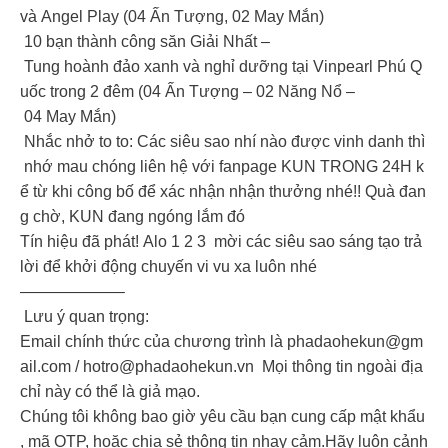
và Angel Play (04 Ấn Tượng, 02 May Mắn)
️ 10 bạn thành công săn Giải Nhất –
Tung hoành đảo xanh và nghỉ dưỡng tại Vinpearl Phú Q
uốc trong 2 đêm (04 Ấn Tượng – 02 Năng Nổ –
04 May Mắn)
️ Nhắc nhở to to: Các siêu sao nhí nào được vinh danh thì
nhớ mau chóng liên hệ với fanpage KUN TRONG 24H k
ể từ khi công bố để xác nhận nhận thưởng nhé!! Quà đan
g chờ, KUN đang ngóng lắm đó
Tín hiệu đã phát! Alo 1 2 3 mời các siêu sao sáng tạo trả
lời để khởi động chuyến vi vu xa luôn nhé
——————–
️ Lưu ý quan trọng:
Email chính thức của chương trình là
phadaohekun@gm
ail.com
/
hotro@phadaohekun.vn
Mọi thông tin ngoài địa
chỉ này có thể là giả mạo.
Chúng tôi không bao giờ yêu cầu bạn cung cấp mật khẩu
, mã OTP, hoặc chia sẻ thông tin nhạy cảm.Hãy luôn cảnh