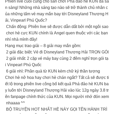
Phiên live cuối cùng cho sân chơi Phá đảo hè KUN đã sẵ
n sàng! Những nhà sáng tạo nào sẽ trở thành chủ nhân c
ủa những tấm vé may mắn bay tới Disneyland Thượng H
ải, Vinpearl Phú Quốc?
Chấn động: Phiên live sẽ được dẫn dắt bởi một ngôi sao
chơi hè cực KUN chính là Angel quen thuộc với các bạn
nhí nhà mình đây!
Hạng mục trao giải – 8 giải may mắn gồm:
️ 2 giải đặc biệt: Vé đi Disneyland Thượng Hải TRỌN GÓI
2 giải nhất: 2 cặp vé máy bay cùng 2 đêm nghỉ trọn gói tạ
i Vinpearl Phú Quốc
6 giải nhì: Phần quà từ KUN kèm chữ ký thần tượng
Chơi hè nở hoa hay chơi hè chán ngắt? Tất cả sẽ được ti
ết lộ trong phiên live công bố kết quả Phá đảo hè KUN ba
y luôn tới Disneyland Thượng Hải vào lúc 12g ngày 3.8 tr
ên fanpage chính thức của KUN. Mọi người nhớ đón xem
nhaaaa ^^
BỘ TRUYỆN HOT NHẤT HÈ NÀY GỌI TÊN HÀNH TRÌ