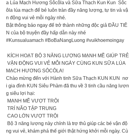
a Lúa Mạch Hương Sôcôla và Sữa Thạch Kun Kun Sôc
ôla lúa mạch để bé luôn tràn đầy năng lượng, tự tin và vậ
n động vui vẻ mỗi ngày nhé.
Bật thông báo ngay để trở thành những độc giả ĐẦU TIÊ
N của bộ truyện đầy hấp dẫn này nhé
#Kunsualuamach #BoBaNangLuong #vuikhoemoingay
KÍCH HOẠT BỘ 3 NĂNG LƯỢNG MẠNH MẼ GIÚP TRẺ
VẬN ĐỘNG VUI VẺ MỖI NGÀY CÙNG KUN SỮA LÚA
MẠCH HƯƠNG SÔCÔLA!
Chào mừng đến với Hành tinh Sữa Thạch KUN KUN nơ
i gia đình KUN Siêu Phàm đã thu về 3 tinh cầu năng lượn
g siêu lợi hại:
MẠNH MẼ VƯỢT TRỘI
TRÍ NÃO TẬP TRUNG
CAO LỚN VƯỢT TRỘI
Bộ 3 năng lượng này chính là trợ thủ giúp các bé vận độ
ng vui vẻ, khám phá thế giới thật hứng khởi mỗi ngày. Cù