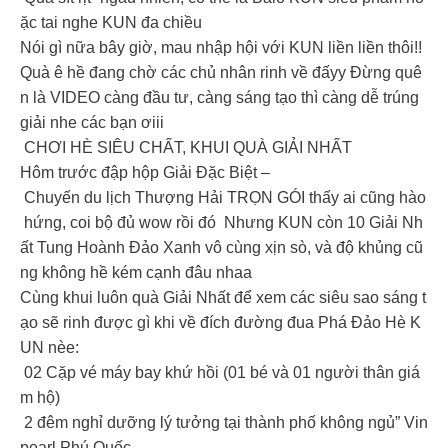
ặc tai nghe KUN đa chiều
Nói gì nữa bây giờ, mau nhập hội với KUN liền liền thôi!!
Quà ê hề đang chờ các chủ nhân rinh về đấyy Đừng quê
n là VIDEO càng đầu tư, càng sáng tạo thì càng dễ trúng
giải nhe các bạn ơiii
CHƠI HÈ SIÊU CHẤT, KHUI QUÀ GIẢI NHẤT
Hôm trước đập hộp Giải Đặc Biệt –
Chuyến du lịch Thượng Hải TRỌN GÓI thấy ai cũng hào
hứng, coi bộ đủ wow rồi đó Nhưng KUN còn 10 Giải Nh
ất Tung Hoành Đảo Xanh vô cùng xịn sò, và độ khủng cũ
ng không hề kém cạnh đâu nhaa
Cùng khui luôn quà Giải Nhất để xem các siêu sao sáng t
ạo sẽ rinh được gì khi về đích đường đua Phá Đảo Hè K
UN nèe:
️ 02 Cặp vé máy bay khứ hồi (01 bé và 01 người thân giá
m hộ)
️ 2 đêm nghỉ dưỡng lý tưởng tại thành phố không ngủ” Vin
pearl Phú Quốc