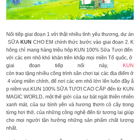
Nối tiếp giai đoạn 1 với thật nhiều tình yêu thương, dự án
SỮA
KUN
CHO EM chính thức bước vào giai đoạn 2. K
hông chỉ mang hàng triệu hộp KUN 100% Sữa Tươi đến
với các em nhỏ khó khăn trên khắp mọi miền Tổ quốc, ở
giai đoạn tiếp nối này,
KUN
còn trao tặng nhiều công trình sân chơi tại các địa điểm ở
4 vùng miền chính, để nơi các em nhỏ lớn lên luôn đầy ắ
p niềm vui.KUN 100% SỮA TƯƠI CAO CẤP đến từ KUN
MAGIC WORLD, một thế giới của sự bát ngát thiên nhiên
xanh mát, của sự bình yên và hương thơm cỏ cây trong
từng hơi thở, của những công nghệ đến từ tương lai giúp
cho mọi người tận hưởng những sản phẩm chất lượng
nhất.