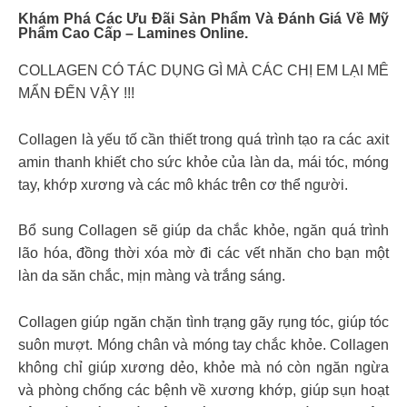
Khám Phá Các Ưu Đãi Sản Phẩm Và Đánh Giá Về Mỹ
Phẩm Cao Cấp – Lamines Online.
COLLAGEN CÓ TÁC DỤNG GÌ MÀ CÁC CHỊ EM LẠI MÊ
MẨN ĐẾN VẬY !!!
Collagen là yếu tố cần thiết trong quá trình tạo ra các axit
amin thanh khiết cho sức khỏe của làn da, mái tóc, móng
tay, khớp xương và các mô khác trên cơ thể người.
Bổ sung Collagen sẽ giúp da chắc khỏe, ngăn quá trình
lão hóa, đồng thời xóa mờ đi các vết nhăn cho bạn một
làn da săn chắc, mịn màng và trắng sáng.
Collagen giúp ngăn chặn tình trạng gãy rụng tóc, giúp tóc
suôn mượt. Móng chân và móng tay chắc khỏe. Collagen
không chỉ giúp xương dẻo, khỏe mà nó còn ngăn ngừa
và phòng chống các bệnh về xương khớp, giúp sụn hoạt