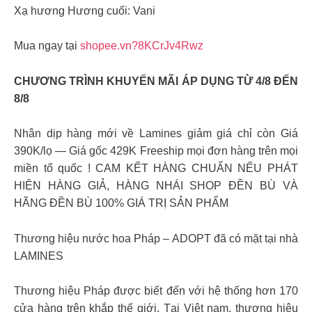
Xạ hương Hương cuối: Vani
Mua ngay tại
shopee.vn?8KCrJv4Rwz
CHƯƠNG TRÌNH KHUYẾN MÃI ÁP DỤNG TỪ 4/8 ĐẾN
8/8
Nhân dịp hàng mới về Lamines giảm giá chỉ còn Giá
390K/lọ — Giá gốc 429K Freeship mọi đơn hàng trên mọi
miền tổ quốc ! CAM KẾT HÀNG CHUẨN NẾU PHÁT
HIỆN HÀNG GIẢ, HÀNG NHÁI SHOP ĐỀN BÙ VÀ
HÃNG ĐỀN BÙ 100% GIÁ TRỊ SẢN PHẨM
Thương hiệu nước hoa Pháp – ADOPT đã có mặt tại nhà
LAMINES
Thương hiệu Pháp được biết đến với hệ thống hơn 170
cửa hàng trên khắp thế giới. Tại Việt nam, thương hiệu