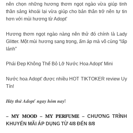
nên chọn những hương thơm ngọt ngào vừa giúp tinh
thần sảng khoái lại vừa giúp cho bản thân trở nên tự tin
hơn với mùi hương từ Adopt’
Hương thơm ngọt ngào nàng nên thử đó chính là Lady
Glitter. Một mùi hương sang trọng, ấm áp mà vô cùng “lấp
lánh”
Phái Đẹp Không Thể Bỏ Lỡ Nước Hoa Adopt’ Mini
Nước hoa Adopt’ được nhiều HOT TIKTOKER review Uy
Tín!
𝑯𝒂̃𝒚 𝒕𝒉𝒖̛̉ 𝑨𝒅𝒐𝒑𝒕’ 𝒏𝒈𝒂𝒚 𝒉𝒐̂𝒎 𝒏𝒂𝒚!
– 𝐌𝐘 𝐌𝐎𝐎𝐃 – 𝐌𝐘 𝐏𝐄𝐑𝐅𝐔𝐌𝐄 – CHƯƠNG TRÌNH
KHUYẾN MÃI ÁP DỤNG TỪ 4/8 ĐẾN 8/8