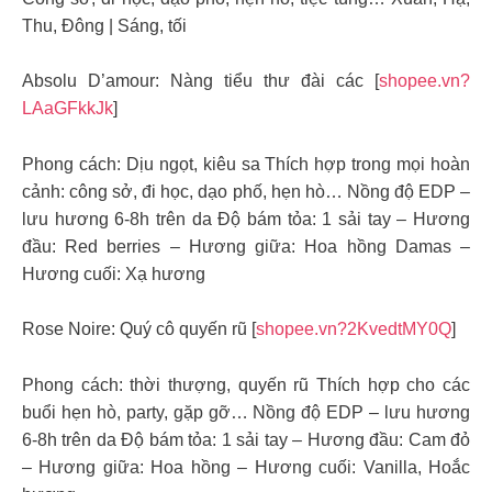
Thu, Đông | Sáng, tối
Absolu D’amour: Nàng tiểu thư đài các [
shopee.vn?
LAaGFkkJk
]
Phong cách: Dịu ngọt, kiêu sa Thích hợp trong mọi hoàn
cảnh: công sở, đi học, dạo phố, hẹn hò… Nồng độ EDP –
lưu hương 6-8h trên da Độ bám tỏa: 1 sải tay – Hương
đầu: Red berries – Hương giữa: Hoa hồng Damas –
Hương cuối: Xạ hương
Rose Noire: Quý cô quyến rũ [
shopee.vn?2KvedtMY0Q
]
Phong cách: thời thượng, quyến rũ Thích hợp cho các
buổi hẹn hò, party, gặp gỡ… Nồng độ EDP – lưu hương
6-8h trên da Độ bám tỏa: 1 sải tay – Hương đầu: Cam đỏ
– Hương giữa: Hoa hồng – Hương cuối: Vanilla, Hoắc