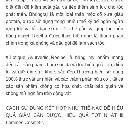
biết đến để kiểm soát gàu và tiếp thêm sinh lực cho tóc
phát triển. Bhringraj là một loại thảo mộc cổ xưa giàu
protein, được sử dụng trong nhiều thế kỷ để ngăn ngừa
rụng tóc và tóc bạc sớm. Ức chế gàu và giúp tóc luôn
bóng mượt. Reetha được thực hiện như là thành phần
chính trong xà phòng và dầu gội để làm sạch tóc.
#Biotique_Ayurvedic_Recipe là hãng mỹ phẩm mang
đến các sản phẩm chăm sóc da và tóc hiệu quả cao, điều
trị và giữ gìn sức khỏe, sắc đẹp.Thương hiệu sử dụng
100% thực vật tự nhiên và các thành phần hữu cơ , tất cả
các sản phẩm không có hóa chất, chất bảo quản và
không thử nghiệm trên động vật.
CÁCH SỬ DỤNG KẾT HỢP NHƯ THẾ NÀO ĐỂ HIỆU
QUẢ GIẢM CÂN ĐƯỢC HIỆU QUẢ TỐT NHẤT !!!
Lamines Cosmetic