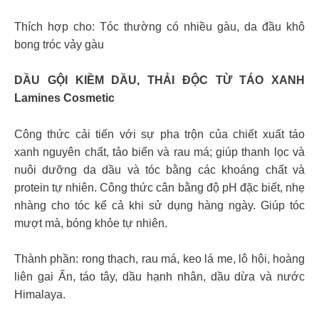
Thích hợp cho: Tóc thường có nhiều gàu, da đầu khô
bong tróc vảy gàu
DẦU GỘI KIỀM DẦU, THẢI ĐỘC TỪ TÁO XANH
Lamines Cosmetic
Công thức cải tiến với sự pha trộn của chiết xuất táo
xanh nguyên chất, tảo biển và rau má; giúp thanh lọc và
nuôi dưỡng da dầu và tóc bằng các khoáng chất và
protein tự nhiên. Công thức cân bằng độ pH đặc biết, nhẹ
nhàng cho tóc kể cả khi sử dụng hàng ngày. Giúp tóc
mượt mà, bóng khỏe tự nhiên.
Thành phần: rong thạch, rau má, keo lá me, lô hội, hoàng
liên gai Ấn, táo tây, dầu hạnh nhân, dầu dừa và nước
Himalaya.