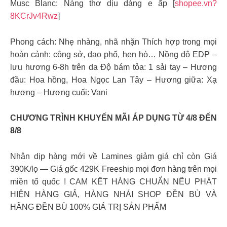
Musc Blanc: Nàng thơ dịu dàng e ấp [
shopee.vn?
8KCrJv4Rwz
]
Phong cách: Nhẹ nhàng, nhã nhặn Thích hợp trong mọi
hoàn cảnh: công sở, dạo phố, hẹn hò… Nồng độ EDP –
lưu hương 6-8h trên da Độ bám tỏa: 1 sải tay – Hương
đầu: Hoa hồng, Hoa Ngọc Lan Tây – Hương giữa: Xạ
hương – Hương cuối: Vani
CHƯƠNG TRÌNH KHUYẾN MÃI ÁP DỤNG TỪ 4/8 ĐẾN
8/8
Nhân dịp hàng mới về Lamines giảm giá chỉ còn Giá
390K/lọ — Giá gốc 429K Freeship mọi đơn hàng trên mọi
miền tổ quốc ! CAM KẾT HÀNG CHUẨN NẾU PHÁT
HIỆN HÀNG GIẢ, HÀNG NHÁI SHOP ĐỀN BÙ VÀ
HÃNG ĐỀN BÙ 100% GIÁ TRỊ SẢN PHẨM