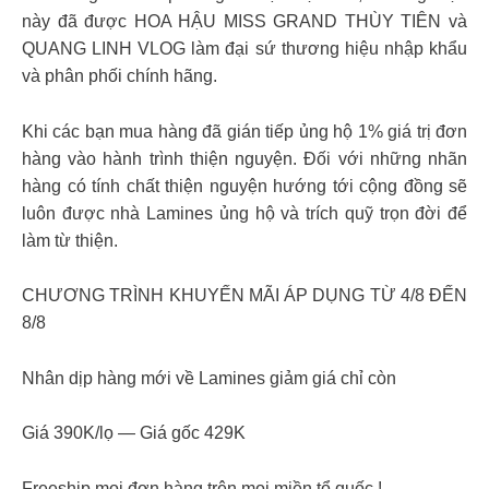
này đã được HOA HẬU MISS GRAND THÙY TIÊN và
QUANG LINH VLOG làm đại sứ thương hiệu nhập khẩu
và phân phối chính hãng.
Khi các bạn mua hàng đã gián tiếp ủng hộ 1% giá trị đơn
hàng vào hành trình thiện nguyện. Đối với những nhãn
hàng có tính chất thiện nguyện hướng tới cộng đồng sẽ
luôn được nhà Lamines ủng hộ và trích quỹ trọn đời để
làm từ thiện.
CHƯƠNG TRÌNH KHUYẾN MÃI ÁP DỤNG TỪ 4/8 ĐẾN
8/8
Nhân dịp hàng mới về Lamines giảm giá chỉ còn
Giá 390K/lọ — Giá gốc 429K
Freeship mọi đơn hàng trên mọi miền tổ quốc !