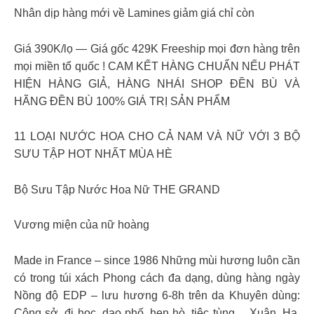
Nhân dịp hàng mới về Lamines giảm giá chỉ còn
Giá 390K/lọ — Giá gốc 429K Freeship mọi đơn hàng trên
mọi miền tổ quốc ! CAM KẾT HÀNG CHUẨN NẾU PHÁT
HIỆN HÀNG GIẢ, HÀNG NHÁI SHOP ĐỀN BÙ VÀ
HÃNG ĐỀN BÙ 100% GIÁ TRỊ SẢN PHẨM
11 LOẠI NƯỚC HOA CHO CẢ NAM VÀ NỮ VỚI 3 BỘ
SƯU TẬP HOT NHẤT MÙA HÈ
Bộ Sưu Tập Nước Hoa Nữ THE GRAND
Vương miện của nữ hoàng
Made in France – since 1986 Những mùi hương luôn cần
có trong túi xách Phong cách đa dạng, dùng hàng ngày
Nồng độ EDP – lưu hương 6-8h trên da Khuyên dùng:
Công sở, đi học, dạo phố, hẹn hò, tiệc tùng… Xuân, Hạ,