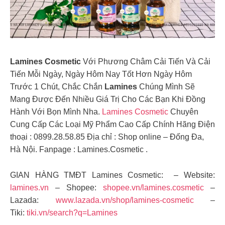
Lamines Cosmetic
Với Phương Châm Cải Tiến Và Cải
Tiến Mỗi Ngày, Ngày Hôm Nay Tốt Hơn Ngày Hôm
Trước 1 Chút, Chắc Chắn
Lamines
Chúng Mình Sẽ
Mang Được Đến Nhiều Giá Trị Cho Các Bạn Khi Đồng
Hành Với Bọn Mình Nha.
Lamines Cosmetic
Chuyên
Cung Cấp Các Loại Mỹ Phẩm Cao Cấp Chính Hãng Điện
thoại : 0899.28.58.85 Địa chỉ : Shop online – Đống Đa,
Hà Nội. Fanpage : Lamines.Cosmetic .
GIAN HÀNG TMĐT Lamines Cosmetic: – Website:
lamines.vn
– Shopee:
shopee.vn/lamines.cosmetic
–
Lazada:
www.lazada.vn/shop/lamines-cosmetic
–
Tiki:
tiki.vn/search?q=Lamines