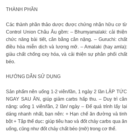
THÀNH PHẦN
Các thành phần thảo dược được chứng nhận hữu cơ từ
Control Union Châu Âu gồm: – Bhumyamalaki: cải thiện
chức năng bài tiết, cân bằng cân nặng. – Guruchi: chất
điều hòa miễn dịch và lượng mỡ. – Amalaki (hay amla):
giàu chất chống oxy hóa, và cải thiện sự phân phối chất
béo.
HƯỚNG DẪN SỬ DỤNG
Sản phẩm nên uống 1-2 viên/lần, 1 ngày 2 lần LẬP TỨC
NGAY SAU ĂN, giúp giảm carbs hấp thu. – Duy trì cân
nặng: uống 1 viên/lần, 2 lần/ ngày – Để quá trình lấy lại
dáng nhanh nhất, bạn nên: + Hạn chế ăn đường và tinh
bột + Tập thể dục: giúp tiêu hao và đốt cháy carbs qua ăn
uống, cũng như đốt cháy chất béo (mỡ) trong cơ thể.