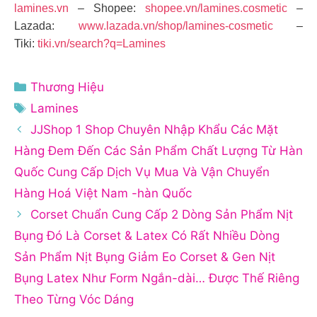
lamines.vn
– Shopee:
shopee.vn/lamines.cosmetic
–
Lazada:
www.lazada.vn/shop/lamines-cosmetic
–
Tiki:
tiki.vn/search?q=Lamines
Danh
Thương Hiệu
mục
Thẻ
Lamines
JJShop 1 Shop Chuyên Nhập Khẩu Các Mặt
Hàng Đem Đến Các Sản Phẩm Chất Lượng Từ Hàn
Quốc Cung Cấp Dịch Vụ Mua Và Vận Chuyển
Hàng Hoá Việt Nam -hàn Quốc
Corset Chuẩn Cung Cấp 2 Dòng Sản Phẩm Nịt
Bụng Đó Là Corset & Latex Có Rất Nhiều Dòng
Sản Phẩm Nịt Bụng Giảm Eo Corset & Gen Nịt
Bụng Latex Như Form Ngắn-dài… Được Thế Riêng
Theo Từng Vóc Dáng