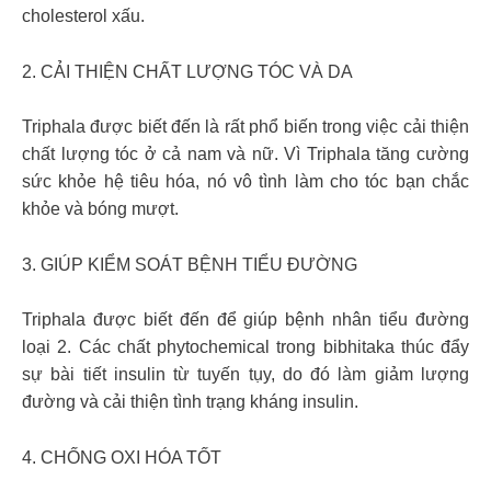
cholesterol xấu.
2. CẢI THIỆN CHẤT LƯỢNG TÓC VÀ DA
Triphala được biết đến là rất phổ biến trong việc cải thiện
chất lượng tóc ở cả nam và nữ. Vì Triphala tăng cường
sức khỏe hệ tiêu hóa, nó vô tình làm cho tóc bạn chắc
khỏe và bóng mượt.
3. GIÚP KIỂM SOÁT BỆNH TIỂU ĐƯỜNG
Triphala được biết đến để giúp bệnh nhân tiểu đường
loại 2. Các chất phytochemical trong bibhitaka thúc đẩy
sự bài tiết insulin từ tuyến tụy, do đó làm giảm lượng
đường và cải thiện tình trạng kháng insulin.
4. CHỐNG OXI HÓA TỐT