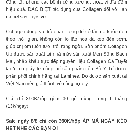
động tốt, phòng các bệnh cứng xương, thoát vị đĩa đệm
hiệu quả. ĐẶC BIỆT tác dụng của Collagen đối với làn
da hết sức tuyệt vời.
Collagen đóng vai trò quan trọng để có làn da khỏe đẹp
theo thời gian, không còn lo lão hóa da kéo đến sớm,
giúp chị em luôn tươi trẻ, rạng ngời. Sản phẩm Collagen
Up được sản xuất tại nhà máy sản xuất Men Sống Bạch
Mai, nhập khẩu trực tiếp nguyên liệu Collagen Cá Tuyết
tại Ý, có giấy tờ công bố sản phẩm của Bộ Y Tế được
phân phối chính hãng tại Lamines. Do được sản xuất tại
Việt Nam nên giá thành vô cùng hợp lý.
Giá chỉ 390K/hộp gồm 30 gói dùng trong 1 tháng
(13k/ngày)
Sale ngày 8/8 chỉ còn 360K/hộp ÁP MÃ NGÀY KẺO
HẾT NHÉ CÁC BẠN ƠI