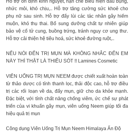
Hỗ trợ ổn định kinh nguyệt, hạn chế biểu hiện đau bụng,
nhức mỏi, khó chịu,.. Hỗ trợ tăng cường sức khoẻ cho
phụ nữ sau sinh. Hỗ trợ đẩy lùi các tác nhân gây hiếm
muộn, khó thụ thai. Bổ sung dưỡng chất tự nhiên giúp
bảo vệ cổ tử cung, buồng trứng, tránh nguy cơ ung thư.
Hỗ trợ cải thiện hệ tiêu hoá, sức khoẻ đường ruột,..
NẾU NÓI ĐẾN TRỊ MỤN MÀ KHÔNG NHẮC ĐẾN EM
NÀY THÌ THẬT LÀ THIẾU SÓT !! Lamines Cosmetic
VIÊN UỐNG TRỊ MỤN NEEM được chiết xuất hoàn toàn
từ thảo dược có tính thanh lọc, thải độc cao, hỗ trợ điều
trị các rối loạn về da, đẩy mụn, giữ cho da khỏe mạnh.
Đặc biệt, với tính chất năng chống viêm, ức chế sự phát
triển của vi khuẩn gây mụn, viên uống Neem giúp tối đa
hiệu quả trị mụn
Công dụng Viên Uống Trị Mụn Neem Himalaya Ấn Độ