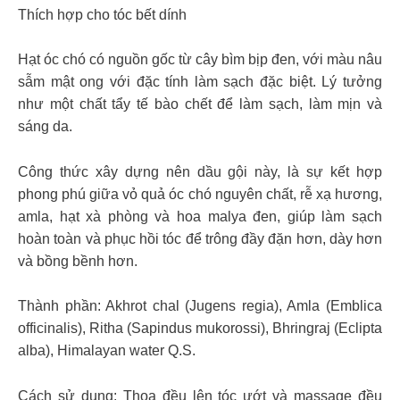
Thích hợp cho tóc bết dính
Hạt óc chó có nguồn gốc từ cây bìm bịp đen, với màu nâu
sẫm mật ong với đặc tính làm sạch đặc biệt. Lý tưởng
như một chất tẩy tế bào chết để làm sạch, làm mịn và
sáng da.
Công thức xây dựng nên dầu gội này, là sự kết hợp
phong phú giữa vỏ quả óc chó nguyên chất, rễ xạ hương,
amla, hạt xà phòng và hoa malya đen, giúp làm sạch
hoàn toàn và phục hồi tóc để trông đầy đặn hơn, dày hơn
và bồng bềnh hơn.
Thành phần: Akhrot chal (Jugens regia), Amla (Emblica
officinalis), Ritha (Sapindus mukorossi), Bhringraj (Eclipta
alba), Himalayan water Q.S.
Cách sử dụng: Thoa đều lên tóc ướt và massage đều