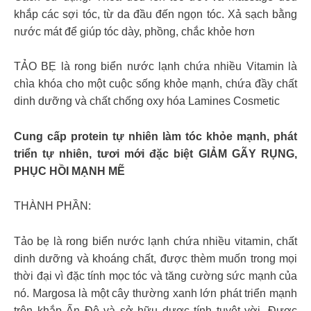
khắp các sợi tóc, từ da đầu đến ngọn tóc. Xả sạch bằng
nước mát để giúp tóc dày, phồng, chắc khỏe hơn
TẢO BẸ là rong biển nước lạnh chứa nhiều Vitamin là
chìa khóa cho một cuộc sống khỏe mạnh, chứa đầy chất
dinh dưỡng và chất chống oxy hóa Lamines Cosmetic
Cung cấp protein tự nhiên làm tóc khỏe mạnh, phát
triển tự nhiên, tươi mới đặc biệt GIẢM GÃY RỤNG,
PHỤC HỒI MẠNH MẼ
THÀNH PHẦN:
Tảo bẹ là rong biển nước lạnh chứa nhiều vitamin, chất
dinh dưỡng và khoáng chất, được thèm muốn trong mọi
thời đại vì đặc tính mọc tóc và tăng cường sức mạnh của
nó. Margosa là một cây thường xanh lớn phát triển mạnh
trên khắp Ấn Độ và sở hữu dược tính tuyệt vời. Được