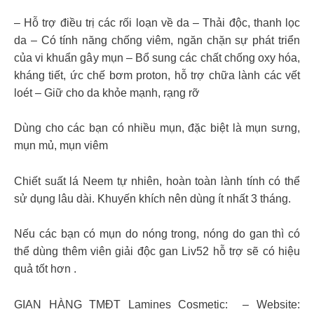
– Hỗ trợ điều trị các rối loạn về da – Thải độc, thanh lọc
da – Có tính năng chống viêm, ngăn chặn sự phát triển
của vi khuẩn gây mụn – Bổ sung các chất chống oxy hóa,
kháng tiết, ức chế bơm proton, hỗ trợ chữa lành các vết
loét – Giữ cho da khỏe mạnh, rạng rỡ
Dùng cho các bạn có nhiều mụn, đặc biệt là mụn sưng,
mụn mủ, mụn viêm
Chiết suất lá Neem tự nhiên, hoàn toàn lành tính có thể
sử dụng lâu dài. Khuyến khích nên dùng ít nhất 3 tháng.
Nếu các bạn có mụn do nóng trong, nóng do gan thì có
thể dùng thêm viên giải độc gan Liv52 hỗ trợ sẽ có hiệu
quả tốt hơn .
GIAN HÀNG TMĐT Lamines Cosmetic: – Website: