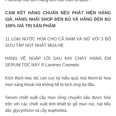
CAM KẾT HÀNG CHUẨN NẾU PHÁT HIỆN HÀNG
GIẢ, HÀNG NHÁI SHOP ĐỀN BÙ VÀ HÃNG ĐỀN BÙ
100% GIÁ TRỊ SẢN PHẨM
11 LOẠI NƯỚC HOA CHO CẢ NAM VÀ NỮ VỚI 3 BỘ
SƯU TẬP HOT NHẤT MÙA HÈ
HÀNG VỀ NGẬP LỐI SAU KHI CHÁY HÀNG EM
SERUM TÓC NÀY !!! Lamines Cosmetic
Kích thích mọc tóc con cực kỳ hiệu quả, mùi thơm từ hoa
mun sáng khoái mà không hề bị kích ứng da đầu
Serum chiết suất cây mun rừng chuyên sâu được hòa
trộn với các chiết xuất tinh khiết từ gỗ mun núi, hạt tiêu
dài, glycyrrhizin và cây euphorbia.