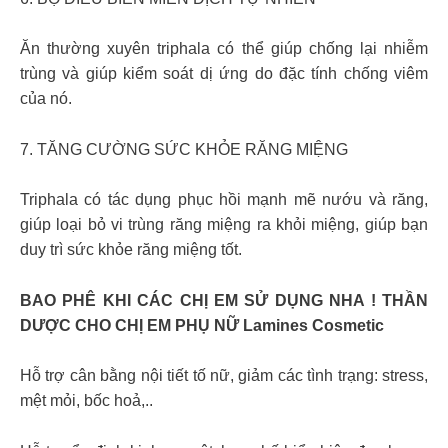
Ăn thường xuyên triphala có thể giúp chống lại nhiễm
trùng và giúp kiểm soát dị ứng do đặc tính chống viêm
của nó.
7. TĂNG CƯỜNG SỨC KHỎE RĂNG MIỆNG
Triphala có tác dụng phục hồi mạnh mẽ nướu và răng,
giúp loại bỏ vi trùng răng miệng ra khỏi miệng, giúp bạn
duy trì sức khỏe răng miệng tốt.
BAO PHÊ KHI CÁC CHỊ EM SỬ DỤNG NHA ! THẦN
DƯỢC CHO CHỊ EM PHỤ NỮ Lamines Cosmetic
Hỗ trợ cân bằng nội tiết tố nữ, giảm các tình trạng: stress,
mệt mỏi, bốc hoả,..