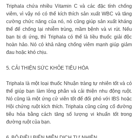
Triphala chứa nhiều Vitamin C và các đặc tính chống
viêm, vì vậy nó có thể kích thích sản xuất WBC và tăng
cường chức năng của nó, nó cũng giúp sản xuất kháng
thể để chống lại nhiễm trùng, mầm bệnh và vi rút. Nếu
bạn bị dị ứng, thì Triphala có thể là liều thuốc giải độc
hoàn hảo. Nó có khả năng chống viêm mạnh giúp giảm
đau hoặc khó chịu.
5. CẢI THIỆN SỨC KHỎE TIÊU HÓA
Triphala là một loại thuốc Nhuận tràng tự nhiên tốt và có
thể giúp bạn làm lỏng phân và cải thiện nhu động ruột.
Nó cũng là một ứng cử viên tốt để đối phó với IBS hoặc
Hội chứng ruột kích thích. Triphala cũng củng cố đường
tiêu hóa bằng cách tăng số lượng vi khuẩn tốt trong
đường ruột của bạn.
6. BỘ ĐIỀU BIẾN MIỄN DỊCH TỰ NHIÊN