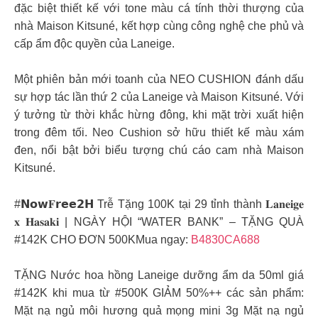
đặc biệt thiết kế với tone màu cá tính thời thượng của
nhà Maison Kitsuné, kết hợp cùng công nghệ che phủ và
cấp ẩm độc quyền của Laneige.
Một phiên bản mới toanh của NEO CUSHION đánh dấu
sự hợp tác lần thứ 2 của Laneige và Maison Kitsuné. Với
ý tưởng từ thời khắc hừng đông, khi mặt trời xuất hiện
trong đêm tối. Neo Cushion sở hữu thiết kế màu xám
đen, nổi bật bởi biểu tượng chú cáo cam nhà Maison
Kitsuné.
#𝗡𝗼𝘄𝐅𝗿𝗲𝗲𝟮𝗛 Trễ Tặng 100K tại 29 tỉnh thành 𝐋𝐚𝐧𝐞𝐢𝐠𝐞
𝐱 𝐇𝐚𝐬𝐚𝐤𝐢 | NGÀY HỘI “WATER BANK” – TẶNG QUÀ
#142K CHO ĐƠN 500KMua ngay:
B4830CA688
TẶNG Nước hoa hồng Laneige dưỡng ẩm da 50ml giá
#142K khi mua từ #500K GIẢM 50%++ các sản phẩm:
Mặt nạ ngủ môi hương quả mọng mini 3g Mặt nạ ngủ