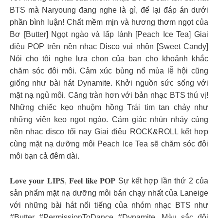
BTS mà Naryoung đang nghe là gì, để lại đáp án dưới
phần bình luận! Chất mềm mịn và hương thơm ngọt của
Bơ [Butter] Ngọt ngào và lấp lánh [Peach Ice Tea] Giai
điệu POP trên nền nhạc Disco vui nhộn [Sweet Candy]
Nói cho tôi nghe lựa chọn của bạn cho khoảnh khắc
chăm sóc đôi môi. Cảm xúc bùng nổ mùa lễ hội cũng
giống như bài hát Dynamite. Khởi nguồn sức sống với
mặt nạ ngủ môi. Căng tràn hơn với bản nhạc BTS thú vị!
Những chiếc kẹo nhuộm hồng Trái tim tan chảy như
những viên kẹo ngọt ngào. Cảm giác nhún nhảy cùng
nền nhạc disco tối nay Giai điệu ROCK&ROLL kết hợp
cùng mặt nạ dưỡng môi Peach Ice Tea sẽ chăm sóc đôi
môi bạn cả đêm dài.
𝐋𝐨𝐯𝐞 𝐲𝐨𝐮𝐫 𝐋𝐈𝐏𝐒, 𝐅𝐞𝐞𝐥 𝐥𝐢𝐤𝐞 𝐏𝐎𝐏 Sự kết hợp lần thứ 2 của
sản phẩm mặt nạ dưỡng môi bán chạy nhất của Laneige
với những bài hát nổi tiếng của nhóm nhạc BTS như
#Butter #PermissionToDance #Dynamite. Màu sắc đôi