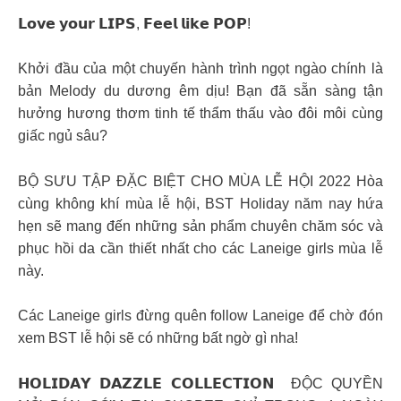
𝗟𝗼𝘃𝗲 𝘆𝗼𝘂𝗿 𝗟𝗜𝗣𝗦, 𝗙𝗲𝗲𝗹 𝗹𝗶𝗸𝗲 𝗣𝗢𝗣!
Khởi đầu của một chuyến hành trình ngọt ngào chính là
bản Melody du dương êm dịu! Bạn đã sẵn sàng tận
hưởng hương thơm tinh tế thẩm thấu vào đôi môi cùng
giấc ngủ sâu?
BỘ SƯU TẬP ĐẶC BIỆT CHO MÙA LỄ HỘI 2022 Hòa
cùng không khí mùa lễ hội, BST Holiday năm nay hứa
hẹn sẽ mang đến những sản phẩm chuyên chăm sóc và
phục hồi da cần thiết nhất cho các Laneige girls mùa lễ
này.
Các Laneige girls đừng quên follow Laneige để chờ đón
xem BST lễ hội sẽ có những bất ngờ gì nha!
𝗛𝗢𝗟𝗜𝗗𝗔𝗬 𝗗𝗔𝗭𝗭𝗟𝗘 𝗖𝗢𝗟𝗟𝗘𝗖𝗧𝗜𝗢𝗡 ️ ĐỘC QUYỀN