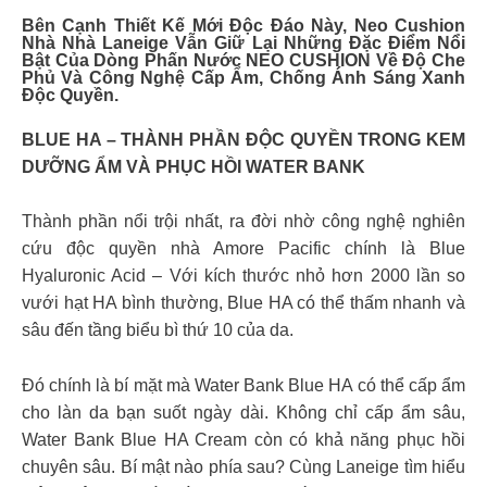
Bên Cạnh Thiết Kế Mới Độc Đáo Này, Neo Cushion
Nhà Nhà Laneige Vẫn Giữ Lại Những Đặc Điểm Nổi
Bật Của Dòng Phấn Nước NEO CUSHION Về Độ Che
Phủ Và Công Nghệ Cấp Ẩm, Chống Ánh Sáng Xanh
Độc Quyền.
BLUE HA – THÀNH PHẦN ĐỘC QUYỀN TRONG KEM
DƯỠNG ẨM VÀ PHỤC HỒI WATER BANK
Thành phần nổi trội nhất, ra đời nhờ công nghệ nghiên
cứu độc quyền nhà Amore Pacific chính là Blue
Hyaluronic Acid – Với kích thước nhỏ hơn 2000 lần so
vưới hạt HA bình thường, Blue HA có thể thấm nhanh và
sâu đến tầng biểu bì thứ 10 của da.
Đó chính là bí mặt mà Water Bank Blue HA có thể cấp ẩm
cho làn da bạn suốt ngày dài. Không chỉ cấp ẩm sâu,
Water Bank Blue HA Cream còn có khả năng phục hồi
chuyên sâu. Bí mật nào phía sau? Cùng Laneige tìm hiểu