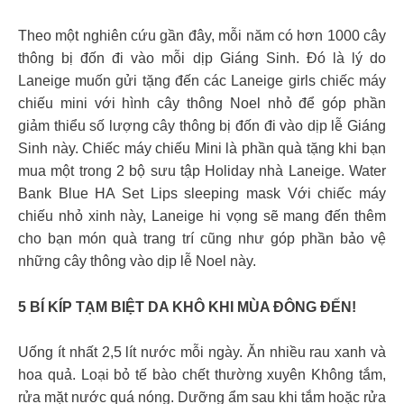
Theo một nghiên cứu gần đây, mỗi năm có hơn 1000 cây
thông bị đốn đi vào mỗi dịp Giáng Sinh. Đó là lý do
Laneige muốn gửi tặng đến các Laneige girls chiếc máy
chiếu mini với hình cây thông Noel nhỏ để góp phần
giảm thiểu số lượng cây thông bị đốn đi vào dịp lễ Giáng
Sinh này. Chiếc máy chiếu Mini là phần quà tặng khi bạn
mua một trong 2 bộ sưu tập Holiday nhà Laneige. Water
Bank Blue HA Set Lips sleeping mask Với chiếc máy
chiếu nhỏ xinh này, Laneige hi vọng sẽ mang đến thêm
cho bạn món quà trang trí cũng như góp phần bảo vệ
những cây thông vào dịp lễ Noel này.
5 BÍ KÍP TẠM BIỆT DA KHÔ KHI MÙA ĐÔNG ĐẾN!
Uống ít nhất 2,5 lít nước mỗi ngày. Ăn nhiều rau xanh và
hoa quả. Loại bỏ tế bào chết thường xuyên Không tắm,
rửa mặt nước quá nóng. Dưỡng ẩm sau khi tắm hoặc rửa