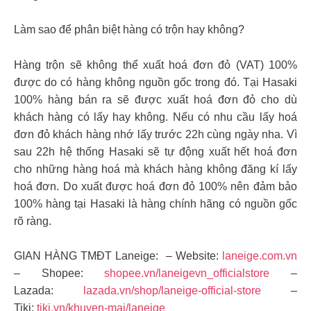
Làm sao để phân biệt hàng có trộn hay không?
Hàng trộn sẽ không thể xuất hoá đơn đỏ (VAT) 100%
được do có hàng không nguồn gốc trong đó. Tại Hasaki
100% hàng bán ra sẽ được xuất hoá đơn đỏ cho dù
khách hàng có lấy hay không. Nếu có nhu cầu lấy hoá
đơn đỏ khách hàng nhớ lấy trước 22h cùng ngày nha. Vì
sau 22h hệ thống Hasaki sẽ tự động xuất hết hoá đơn
cho những hàng hoá mà khách hàng không đăng kí lấy
hoá đơn. Do xuất được hoá đơn đỏ 100% nên đảm bảo
100% hàng tại Hasaki là hàng chính hãng có nguồn gốc
rõ ràng.
GIAN HÀNG TMĐT Laneige: – Website:
laneige.com.vn
– Shopee:
shopee.vn/laneigevn_officialstore
–
Lazada:
lazada.vn/shop/laneige-official-store
–
Tiki:
tiki.vn/khuyen-mai/laneige