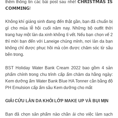
thêm thông tin các bài post sau nhé! 𝗖𝗛𝗥𝗜𝗦𝗧𝗠𝗔𝗦 𝗜𝗦
𝗖𝗢𝗠𝗠𝗜𝗡𝗚!
Không khí giáng sinh đang đến thật gần, bạn đã chuẩn bị
gì cho mùa lễ hội cuối năm nay. Những bộ outfit thời
trang hay một làn da xinh không tì vết. Nếu bạn chọn vế 2
thì mời bạn đến với Laneige chúng mình, nơi làn da bạn
không chỉ được phục hồi mà còn được chăm sóc từ sâu
bên trong.
BST Holiday Water Bank Cream 2022 bao gồm 4 sản
phẩm chính trong chu trình cấp ẩm chăm da hằng ngày:
Kem dưỡng ẩm Water Bank Blue HA Tonner cân bằng độ
PH Emulsion cấp ẩm sâu Kem dưỡng cho mắt
GIẢI CỨU LÀN DA KHỎI LỚP MAKE UP VÀ BỤI MỊN
Bạn đã chọn sản phẩm nào chân ái cho việc làm sạch