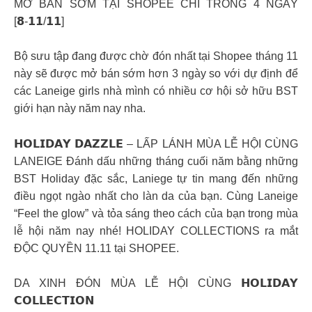
MỞ BÁN SỚM TẠI SHOPEE CHỈ TRONG 4 NGÀY
[𝟴-𝟭𝟭/𝟭𝟭]
Bộ sưu tập đang được chờ đón nhất tại Shopee tháng 11
này sẽ được mở bán sớm hơn 3 ngày so với dự định để
các Laneige girls nhà mình có nhiều cơ hội sở hữu BST
giới hạn này năm nay nha.
𝗛𝗢𝗟𝗜𝗗𝗔𝗬 𝗗𝗔𝗭𝗭𝗟𝗘 – LẤP LÁNH MÙA LỄ HỘI CÙNG
LANEIGE Đánh dấu những tháng cuối năm bằng những
BST Holiday đặc sắc, Laniege tự tin mang đến những
điều ngọt ngào nhất cho làn da của bạn. Cùng Laneige
“Feel the glow” và tỏa sáng theo cách của bạn trong mùa
lễ hội năm nay nhé! HOLIDAY COLLECTIONS ra mắt
ĐỘC QUYỀN 11.11 tại SHOPEE.
DA XINH ĐÓN MÙA LỄ HỘI CÙNG 𝗛𝗢𝗟𝗜𝗗𝗔𝗬
𝗖𝗢𝗟𝗟𝗘𝗖𝗧𝗜𝗢𝗡