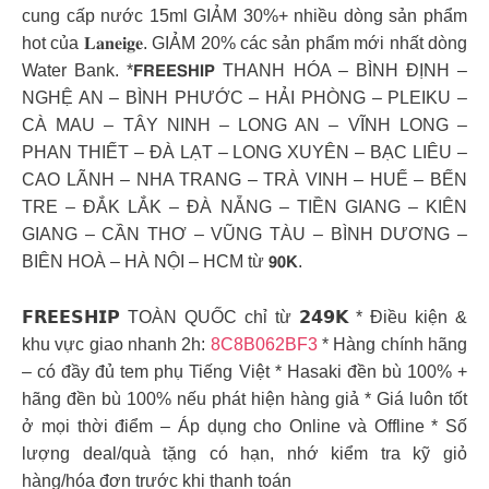
cung cấp nước 15ml GIẢM 30%+ nhiều dòng sản phẩm
hot của 𝐋𝐚𝐧𝐞𝐢𝐠𝐞. GIẢM 20% các sản phẩm mới nhất dòng
Water Bank. *𝗙𝗥𝗘𝗘𝗦𝗛𝗜𝗣 THANH HÓA – BÌNH ĐỊNH –
NGHỆ AN – BÌNH PHƯỚC – HẢI PHÒNG – PLEIKU –
CÀ MAU – TÂY NINH – LONG AN – VĨNH LONG –
PHAN THIẾT – ĐÀ LẠT – LONG XUYÊN – BẠC LIÊU –
CAO LÃNH – NHA TRANG – TRÀ VINH – HUẾ – BẾN
TRE – ĐẮK LẮK – ĐÀ NẴNG – TIỀN GIANG – KIÊN
GIANG – CẦN THƠ – VŨNG TÀU – BÌNH DƯƠNG –
BIÊN HOÀ – HÀ NỘI – HCM từ 𝟵𝟬𝗞.
𝗙𝗥𝗘𝗘𝗦𝗛𝗜𝗣 TOÀN QUỐC chỉ từ 𝟮𝟰𝟵𝗞 * Điều kiện &
khu vực giao nhanh 2h:
8C8B062BF3
* Hàng chính hãng
– có đầy đủ tem phụ Tiếng Việt * Hasaki đền bù 100% +
hãng đền bù 100% nếu phát hiện hàng giả * Giá luôn tốt
ở mọi thời điểm – Áp dụng cho Online và Offline * Số
lượng deal/quà tặng có hạn, nhớ kiểm tra kỹ giỏ
hàng/hóa đơn trước khi thanh toán