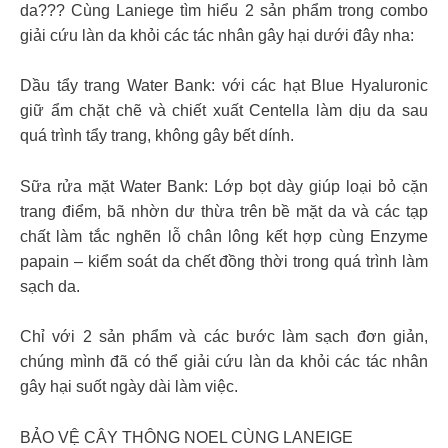
da??? Cùng Laniege tìm hiểu 2 sản phẩm trong combo
giải cứu làn da khỏi các tác nhân gây hại dưới đây nha:
Dầu tẩy trang Water Bank: với các hạt Blue Hyaluronic
giữ ẩm chặt chẽ và chiết xuất Centella làm dịu da sau
quá trình tẩy trang, không gây bết dính.
Sữa rửa mặt Water Bank: Lớp bọt dày giúp loại bỏ cặn
trang điểm, bã nhờn dư thừa trên bề mặt da và các tạp
chất làm tắc nghẽn lỗ chân lông kết hợp cùng Enzyme
papain – kiểm soát da chết đồng thời trong quá trình làm
sạch da.
Chỉ với 2 sản phẩm và các bước làm sạch đơn giản,
chúng mình đã có thể giải cứu làn da khỏi các tác nhân
gây hại suốt ngày dài làm việc.
BẢO VỆ CÂY THÔNG NOEL CÙNG LANEIGE