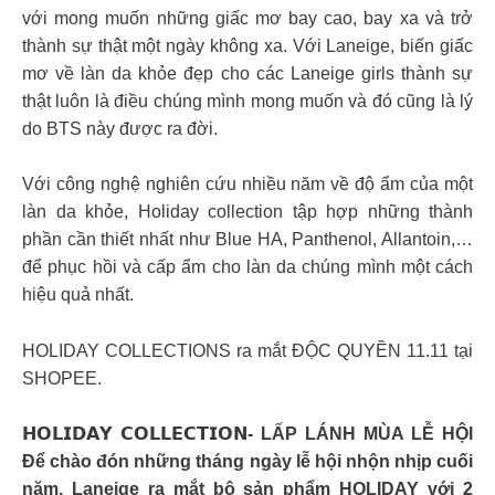
với mong muốn những giấc mơ bay cao, bay xa và trở
thành sự thật một ngày không xa. Với Laneige, biến giấc
mơ về làn da khỏe đẹp cho các Laneige girls thành sự
thật luôn là điều chúng mình mong muốn và đó cũng là lý
do BTS này được ra đời.
Với công nghệ nghiên cứu nhiều năm về độ ẩm của một
làn da khỏe, Holiday collection tập hợp những thành
phần cần thiết nhất như Blue HA, Panthenol, Allantoin,…
để phục hồi và cấp ẩm cho làn da chúng mình một cách
hiệu quả nhất.
HOLIDAY COLLECTIONS ra mắt ĐỘC QUYỀN 11.11 tại
SHOPEE.
𝗛𝗢𝗟𝗜𝗗𝗔𝗬 𝗖𝗢𝗟𝗟𝗘𝗖𝗧𝗜𝗢𝗡- LẤP LÁNH MÙA LỄ HỘI
Để chào đón những tháng ngày lễ hội nhộn nhịp cuối
năm, Laneige ra mắt bộ sản phẩm HOLIDAY với 2