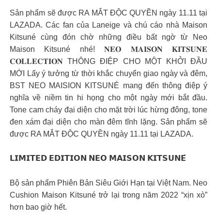
Sản phẩm sẽ được RA MẮT ĐỘC QUYỀN ngày 11.11 tại
LAZADA. Các fan của Laneige và chú cáo nhà Maison
Kitsuné cùng đón chờ những điều bất ngờ từ Neo
Maison Kitsuné nhé! 𝐍𝐄𝐎 𝐌𝐀𝐈𝐒𝐎𝐍 𝐊𝐈𝐓𝐒𝐔𝐍𝐄
𝐂𝐎𝐋𝐋𝐄𝐂𝐓𝐈𝐎𝐍 THÔNG ĐIỆP CHO MỘT KHỞI ĐẦU
MỚI Lấy ý tưởng từ thời khắc chuyển giao ngày và đêm,
BST NEO MAISION KITSUNÉ mang đến thông điệp ý
nghĩa về niềm tin hi họng cho một ngày mới bắt đầu.
Tone cam cháy đại diện cho mặt trời lúc hừng đông, tone
đen xám đại diện cho màn đêm tĩnh lặng. Sản phẩm sẽ
được RA MẮT ĐỘC QUYỀN ngày 11.11 tại LAZADA.
𝗟𝗜𝗠𝗜𝗧𝗘𝗗 𝗘𝗗𝗜𝗧𝗜𝗢𝗡 𝗡𝗘𝗢 𝗠𝗔𝗜𝗦𝗢𝗡 𝗞𝗜𝗧𝗦𝗨𝗡𝗘́
Bộ sản phẩm Phiên Bản Siêu Giới Hạn tại Việt Nam. Neo
Cushion Maison Kitsuné trở lại trong năm 2022 “xịn xò”
hơn bao giờ hết.