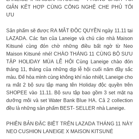
GIẢN KẾT HỢP CÙNG CÔNG NGHỆ CHE PHỦ TỐI
ƯU
Sản phẩm sẽ được RA MẮT ĐỘC QUYỀN ngày 11.11 tại
LAZADA. Các fan của Laneige và chú cáo nhà Maison
Kitsuné cùng đón chờ những điều bất ngờ từ Neo
Maison Kitsuné nhé! CHÀO THÁNG 11 CÙNG BỘ SƯU
TẬP HOLIDAY MÙA LỄ HỘI Cùng Laneige chào đón
tháng 11, tháng của những dịp lễ hội cuối năm đầy sắc
màu. Để hòa mình cùng không khí náo nhiệt, Laneige cho
ra mắt 2 bộ sưu tập mang tên Holiday độc quyền trên
SHOPEE vào 11.11. Bộ sưu tập bao gồm 3 set mặt nạ
dưỡng môi và set Water Bank Blue HA. Cả 2 collection
đều là những sản phẩm BEST- SELLER nhà Laneige.
PHIÊN BẢN ĐẶC BIỆT TRÊN LAZADA THÁNG 11 NÀY
NEO CUSHION LANEIGE X MAISON KITSUNÉ