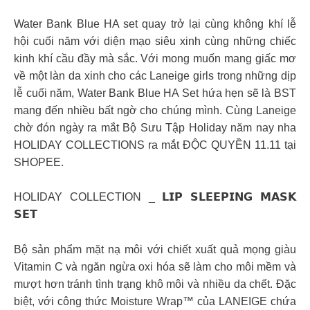
Water Bank Blue HA set quay trở lại cùng không khí lễ
hội cuối năm với diện mạo siêu xinh cùng những chiếc
kinh khí cầu đầy mà sắc. Với mong muốn mang giấc mơ
về một làn da xinh cho các Laneige girls trong những dịp
lễ cuối năm, Water Bank Blue HA Set hứa hẹn sẽ là BST
mang đến nhiều bất ngờ cho chúng mình. Cùng Laneige
chờ đón ngày ra mắt Bộ Sưu Tập Holiday năm nay nha
HOLIDAY COLLECTIONS ra mắt ĐỘC QUYỀN 11.11 tại
SHOPEE.
HOLIDAY COLLECTION _ 𝗟𝗜𝗣 𝗦𝗟𝗘𝗘𝗣𝗜𝗡𝗚 𝗠𝗔𝗦𝗞
𝗦𝗘𝗧
Bộ sản phẩm mặt nạ môi với chiết xuất quả mọng giàu
Vitamin C và ngăn ngừa oxi hóa sẽ làm cho môi mềm và
mượt hơn tránh tình trạng khô môi và nhiều da chết. Đặc
biệt, với công thức Moisture Wrap™ của LANEIGE chứa