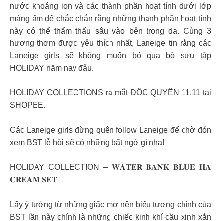
nước khoáng ion và các thành phần hoạt tính dưới lớp
màng ẩm để chắc chắn rằng những thành phần hoạt tính
này có thể thẩm thấu sâu vào bên trong da. Cùng 3
hương thơm được yêu thích nhất, Laneige tin rằng các
Laneige girls sẽ không muốn bỏ qua bộ sưu tập
HOLIDAY năm nay đâu.
HOLIDAY COLLECTIONS ra mắt ĐỘC QUYỀN 11.11 tại
SHOPEE.
Các Laneige girls đừng quên follow Laneige để chờ đón
xem BST lễ hội sẽ có những bất ngờ gì nha!
HOLIDAY COLLECTION – 𝐖𝐀𝐓𝐄𝐑 𝐁𝐀𝐍𝐊 𝐁𝐋𝐔𝐄 𝐇𝐀
𝐂𝐑𝐄𝐀𝐌 𝐒𝐄𝐓
Lấy ý tưởng từ những giấc mơ nên biểu tượng chính của
BST lần này chính là những chiếc kinh khí cầu xinh xắn