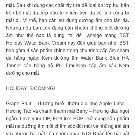
mặt. Sau khi dùng các chất tẩy rửa để loại bỏ lớp bụi bẩn
trên bề mặt da, lớp dầu tự nhiên trên da vô tình cũng bị
mất đi. Vì thế, bạn cần sử dụng dưỡng ẩm cho làn da.
Nhưng nếu bạn còn đang băn khoăn không biết dưỡng
ẩm như thế nào là đúng, thì để Laneige mang BST
Holiday Water Bank Cream này đến giúp bạn nhé! BST
bao gồm 4 sản phẩm chính trong chu trình cấp ẩm chăm
da hằng ngày: Kem dưỡng ẩm Water Bank Blue HA
Tonner cân bằng độ PH Emulsion cấp ẩm sâu Kem
dưỡng cho mắt
HOLIDAY IS COMING!
Grape Fruit – Hương bưởi thơm dịu nhẹ Apple Lime –
Hương Táo và chanh thanh mát Berry – Hương dâu ngọt
ngào. Love your LIP, Feel like POP! Sử dụng sản phẩm
mặt nạ dưỡng ẩm môi chăm sóc đôi môi và những trái tim
với những bài hát của nhóm nhạc BTS Đoán tên bài hát