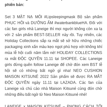
phiên bản:
Set 3 MẶT NẠ MÔI #Lipsleepingmask Bộ sản phẩm
PHỤC HỒI và DƯỠNG ẨM #waterbankblueHA. Đối với
các fan girls nhà Laneige thì mọi người không còn xa lạ
với 2 sản phẩm BEST-SELLER này rồi. Tuy nhiên, các
Holiday Collections sắp ra mắt sẽ sở hữu những chiếc
packaging xinh xắn màu kẹo ngọt phù hợp với không khí
mùa lễ hội cuối năm lắm nè! HOLIDAY COLLECTIONS
ra mắt ĐỘC QUYỀN 11.11 tại SHOPEE. Các Laneige
girls đừng quên follow Laneige để chờ đón xem BST lễ
hội sẽ có những bất ngờ gì nha! NEO CUSHION
MAISON KITSUNÉ 2022 Sản phẩm sẽ được RA MẮT
ĐỘC QUYỀN ngày 11.11 tại LAZADA. Các fan của
Laneige và chú cáo nhà Maison Kitsuné cùng đón chờ
những điều bất ngờ từ Neo Maison Kitsuné nhé!
LANEIGE x MAISON KITSUNÉ – PHONG CÁCH TỐI