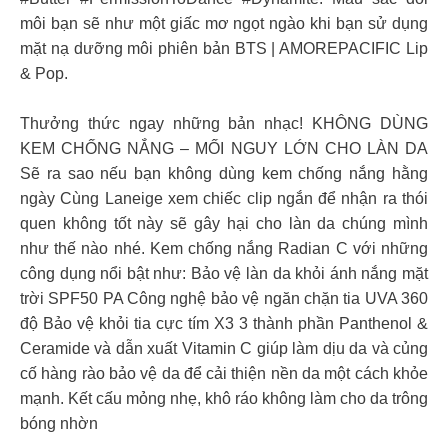
môi bạn sẽ như một giấc mơ ngọt ngào khi bạn sử dụng
mặt nạ dưỡng môi phiên bản BTS | AMOREPACIFIC Lip
& Pop.
Thưởng thức ngay những bản nhạc! KHÔNG DÙNG
KEM CHỐNG NẮNG – MỐI NGUY LỚN CHO LÀN DA
Sẽ ra sao nếu bạn không dùng kem chống nắng hằng
ngày Cùng Laneige xem chiếc clip ngắn để nhận ra thói
quen không tốt này sẽ gây hại cho làn da chúng mình
như thế nào nhé. Kem chống nắng Radian C với những
công dụng nổi bật như: Bảo vệ làn da khỏi ánh nắng mặt
trời SPF50 PA Công nghệ bảo vệ ngăn chặn tia UVA 360
độ Bảo vệ khỏi tia cực tím X3 3 thành phần Panthenol &
Ceramide và dẫn xuất Vitamin C giúp làm dịu da và củng
cố hàng rào bảo vệ da để cải thiện nền da một cách khỏe
mạnh. Kết cấu mỏng nhẹ, khô ráo không làm cho da trông
bóng nhờn