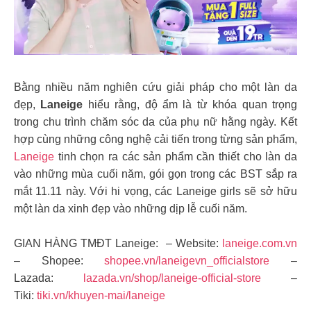
Bằng nhiều năm nghiên cứu giải pháp cho một làn da
đẹp,
Laneige
hiểu rằng, độ ẩm là từ khóa quan trọng
trong chu trình chăm sóc da của phụ nữ hằng ngày. Kết
hợp cùng những công nghệ cải tiến trong từng sản phẩm,
Laneige
tinh chọn ra các sản phẩm cần thiết cho làn da
vào những mùa cuối năm, gói gọn trong các BST sắp ra
mắt 11.11 này. Với hi vọng, các Laneige girls sẽ sở hữu
một làn da xinh đẹp vào những dịp lễ cuối năm.
GIAN HÀNG TMĐT Laneige: – Website:
laneige.com.vn
– Shopee:
shopee.vn/laneigevn_officialstore
–
Lazada:
lazada.vn/shop/laneige-official-store
–
Tiki:
tiki.vn/khuyen-mai/laneige