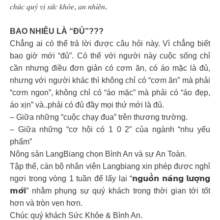
𝑐ℎ𝑢́𝑐 𝑞𝑢𝑦́ 𝑣𝑖̣ 𝑠𝑢̛́𝑐 𝑘ℎ𝑜̉𝑒, 𝑎𝑛 𝑛ℎ𝑖𝑒̂𝑛.
BAO NHIÊU LÀ “ĐỦ”???
Chẳng ai có thể trả lời được câu hỏi này. Vì chẳng biết
bao giờ mới “đủ”. Có thể với người này cuộc sống chỉ
cần nhưng điều đơn giản có cơm ăn, có áo mặc là đủ,
nhưng với người khác thì không chỉ có “cơm ăn” mà phải
“cơm ngon”, không chỉ có “áo mặc” mà phải có “áo đẹp,
áo xịn” và..phải có đủ đầy mọi thứ mới là đủ.
– Giữa những “cuộc chạy đua” trên thương trường.
– Giữa những “cơ hội có 1 0 2” của ngành “nhu yếu
phẩm”
Nông sản LangBiang chọn Bình An và sự An Toàn.
Tập thể, cán bộ nhân viên Langbiang xin phép được nghỉ
ngơi trong vòng 1 tuần để lấy lại “𝗻𝗴𝘂𝗼̂̀𝗻 𝗻𝗮̆𝗻𝗴 𝗹𝘂̛𝗼̛̣𝗻𝗴
𝗺𝗼̛́𝗶” nhằm phụng sự quý khách trong thời gian tới tốt
hơn và tròn vẹn hơn.
Chúc quý khách Sức Khỏe & Bình An.