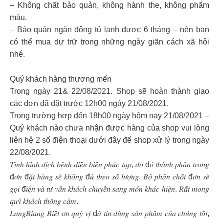
– Không chất bảo quản, không hành the, không phẩm
màu.
– Bảo quản ngăn đông tủ lạnh được 6 tháng – nên bạn
có thể mua dự trữ trong những ngày giãn cách xã hội
nhé.
Quý khách hàng thương mến
Trong ngày 21& 22/08/2021. Shop sẽ hoàn thành giao
các đơn đã đặt trước 12h00 ngày 21/08/2021.
Trong trường hợp đến 18h00 ngày hôm nay 21/08/2021 –
Quý khách nào chưa nhận được hàng của shop vui lòng
liên hệ 2 số điện thoại dưới đây để shop xử lý trong ngày
22/08/2021.
𝑇𝑖̀𝑛ℎ ℎ𝑖̀𝑛ℎ 𝑑𝑖̣𝑐ℎ 𝑏𝑒̣̂𝑛ℎ 𝑑𝑖𝑒̂̃𝑛 𝑏𝑖𝑒̂́𝑛 𝑝ℎ𝑢̛́𝑐 𝑡𝑎̣𝑝, 𝑑𝑜 đ𝑜́ 𝑡ℎ𝑎̀𝑛ℎ 𝑝ℎ𝑎̂̀𝑛 𝑡𝑟𝑜𝑛𝑔
đ𝑜̛𝑛 đ𝑎̣̆𝑡 ℎ𝑎̀𝑛𝑔 𝑠𝑒̃ 𝑘ℎ𝑜̂𝑛𝑔 đ𝑢̉ 𝑡ℎ𝑒𝑜 𝑠𝑜̂́ 𝑙𝑢̛𝑜̛̣𝑛𝑔. 𝐵𝑜̣̂ 𝑝ℎ𝑎̣̂𝑛 𝑐ℎ𝑜̂́𝑡 đ𝑜̛𝑛 𝑠𝑒̃
𝑔𝑜̣𝑖 đ𝑖𝑒̣̂𝑛 𝑣𝑎̀ 𝑡𝑢̛ 𝑣𝑎̂́𝑛 𝑘ℎ𝑎́𝑐ℎ 𝑐ℎ𝑢𝑦𝑒̂̉𝑛 𝑠𝑎𝑛𝑔 𝑚𝑜́𝑛 𝑘ℎ𝑎́𝑐 ℎ𝑖𝑒̣̂𝑛. 𝑅𝑎̂́𝑡 𝑚𝑜𝑛𝑔
𝑞𝑢𝑦́ 𝑘ℎ𝑎́𝑐ℎ 𝑡ℎ𝑜̂𝑛𝑔 𝑐𝑎̉𝑚.
𝐿𝑎𝑛𝑔𝐵𝑖𝑎𝑛𝑔 𝐵𝑖𝑒̂́𝑡 𝑜̛𝑛 𝑞𝑢𝑦́ 𝑣𝑖̣ đ𝑎̃ 𝑡𝑖𝑛 𝑑𝑢̀𝑛𝑔 𝑠𝑎̉𝑛 𝑝ℎ𝑎̂̉𝑚 𝑐𝑢̉𝑎 𝑐ℎ𝑢́𝑛𝑔 𝑡𝑜̂𝑖,