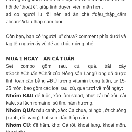
hội để “thoát ế”, giúp tình duyên viên mãn hơn.
ad có người iu rồi nên ad ăn chè #đậu_thập_cẩm
abcare?/dau-thap-cam-tuoi
Còn bạn, bạn có “người iu” chưa? comment phía dưới và
tag tên người ấy vô để ad chúc mừng nhé!
𝗠𝗨𝗔 𝟭 𝗡𝗚𝗔̀𝗬 – 𝗔̆𝗡 𝗖𝗔̉ 𝗧𝗨𝗔̂̀𝗡
Set combo gồm rau, củ, quả, trái cây
#Sạch,#Chuẩn,#Chất của Nông sản LangBiang đã được
tính toán cân bằng #ĐỦ lượng vitamin trong tuần, từ 15-
25 món, bao gồm các loại rau, củ, quả tươi về mỗi ngày:
𝗡𝗵𝗼́𝗺 𝗥𝗔𝗨 để luộc, xào làm salad, như: cải bó xôi, cải
kale, xà lách romaine, sú tím, nấm hương,
𝗡𝗵𝗼́𝗺 𝗤𝗨𝗔̉: nấu canh, xào: Cà chua, bí ngòi, ớt chuông
(xanh, đỏ, vàng), hạt sen, đậu thập cẩm
𝗡𝗵𝗼́𝗺 𝗖𝗨̉: để hầm, kho: Cà rốt, khoai lang, khoai môn,