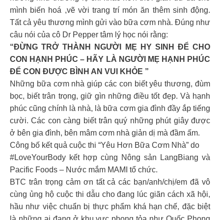
mình biến hoá ,vẽ vời trang trí món ăn thêm sinh động.
Tất cả yêu thương mình gửi vào bữa cơm nhà. Đúng như
câu nói của cô Dr Pepper tâm lý học nói rằng:
“ĐỪNG TRỞ THÀNH NGƯỜI MẸ HY SINH ĐỂ CHO
CON HẠNH PHÚC – HÃY LÀ NGƯỜI MẸ HẠNH PHÚC
ĐỂ CON ĐƯỢC BÌNH AN VUI KHỎE ”
Những bữa cơm nhà giúp các con biết yêu thương, đùm
bọc, biết trân trọng, giữ gìn những điều tốt đẹp. Và hạnh
phúc cũng chính là nhà, là bữa cơm gia đình đầy ắp tiếng
cười. Các con càng biết trân quý những phút giây được
ở bên gia đình, bên mâm cơm nhà giản dị mà đầm ấm.
Công bố kết quả cuộc thi “Yêu Hơn Bữa Cơm Nhà” do
#LoveYourBody kết hợp cùng Nông sản LangBiang và
Pacific Foods – Nước mắm MAMI tổ chức.
BTC trân trọng cảm ơn tất cả các bạn/anh/chị/em đã vô
cùng ủng hộ cuộc thi dẫu cho đang lúc giãn cách xã hội,
hầu như việc chuẩn bị thực phẩm khá hạn chế, đặc biệt
là những ai đang ở khu vực phong tỏa như Quốc Phong