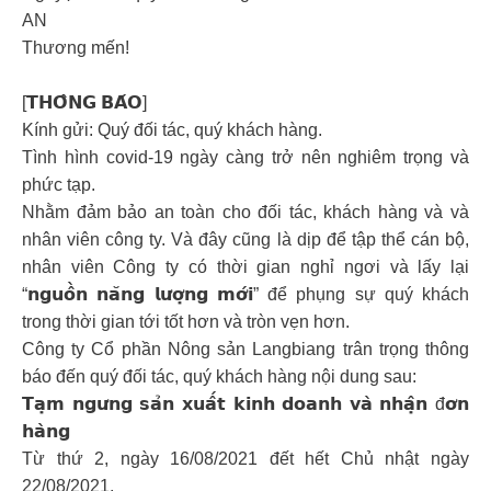
AN
Thương mến!
[𝗧𝗛𝗢̂𝗡𝗚 𝗕𝗔́𝗢]
Kính gửi: Quý đối tác, quý khách hàng.
Tình hình covid-19 ngày càng trở nên nghiêm trọng và
phức tạp.
Nhằm đảm bảo an toàn cho đối tác, khách hàng và và
nhân viên công ty. Và đây cũng là dịp để tập thể cán bộ,
nhân viên Công ty có thời gian nghỉ ngơi và lấy lại
“𝗻𝗴𝘂𝗼̂̀𝗻 𝗻𝗮̆𝗻𝗴 𝗹𝘂̛𝗼̛̣𝗻𝗴 𝗺𝗼̛́𝗶” để phụng sự quý khách
trong thời gian tới tốt hơn và tròn vẹn hơn.
Công ty Cổ phần Nông sản Langbiang trân trọng thông
báo đến quý đối tác, quý khách hàng nội dung sau:
𝗧𝗮̣𝗺 𝗻𝗴𝘂̛𝗻𝗴 𝘀𝗮̉𝗻 𝘅𝘂𝗮̂́𝘁 𝗸𝗶𝗻𝗵 𝗱𝗼𝗮𝗻𝗵 𝘃𝗮̀ 𝗻𝗵𝗮̣̂𝗻 đ𝗼̛𝗻
𝗵𝗮̀𝗻𝗴
Từ thứ 2, ngày 16/08/2021 đết hết Chủ nhật ngày
22/08/2021.