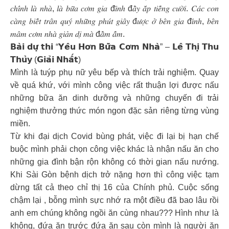
𝑐ℎ𝑖́𝑛ℎ 𝑙𝑎̀ 𝑛ℎ𝑎̀, 𝑙𝑎̀ 𝑏𝑢̛̃𝑎 𝑐𝑜̛𝑚 𝑔𝑖𝑎 đ𝑖̀𝑛ℎ đ𝑎̂̀𝑦 𝑎̆́𝑝 𝑡𝑖𝑒̂́𝑛𝑔 𝑐𝑢̛𝑜̛̀𝑖. 𝐶𝑎́𝑐 𝑐𝑜𝑛
𝑐𝑎̀𝑛𝑔 𝑏𝑖𝑒̂́𝑡 𝑡𝑟𝑎̂𝑛 𝑞𝑢𝑦́ 𝑛ℎ𝑢̛̃𝑛𝑔 𝑝ℎ𝑢́𝑡 𝑔𝑖𝑎̂𝑦 đ𝑢̛𝑜̛̣𝑐 𝑜̛̉ 𝑏𝑒̂𝑛 𝑔𝑖𝑎 đ𝑖̀𝑛ℎ, 𝑏𝑒̂𝑛
𝑚𝑎̂𝑚 𝑐𝑜̛𝑚 𝑛ℎ𝑎̀ 𝑔𝑖𝑎̉𝑛 𝑑𝑖̣ 𝑚𝑎̀ đ𝑎̂̀𝑚 𝑎̂́𝑚.
𝗕𝗮̀𝗶 𝗱𝘂̛̣ 𝘁𝗵𝗶 “𝗬𝗲̂𝘂 𝗛𝗼̛𝗻 𝗕𝘂̛̃𝗮 𝗖𝗼̛𝗺 𝗡𝗵𝗮̀” – 𝗟𝗲̂ 𝗧𝗵𝗶̣ 𝗧𝗵𝘂
𝗧𝗵𝘂̉𝘆 (𝗚𝗶𝗮̉𝗶 𝗡𝗵𝗮̂́𝘁)
Mình là tuýp phụ nữ yêu bếp và thích trải nghiệm. Quay
về quá khứ, với mình công việc rất thuận lợi được nấu
những bữa ăn dinh dưỡng và những chuyến đi trải
nghiệm thưởng thức món ngon đặc sản riêng từng vùng
miền.
Từ khi đại dịch Covid bùng phát, việc đi lại bị hạn chế
buộc mình phải chọn công việc khác là nhận nấu ăn cho
những gia đình bận rộn không có thời gian nấu nướng.
Khi Sài Gòn bệnh dịch trở nặng hơn thì công việc tạm
dừng tất cả theo chỉ thị 16 của Chính phủ. Cuộc sống
chậm lại , bỗng mình sực nhớ ra một điều đã bao lâu rồi
anh em chúng không ngồi ăn cùng nhau??? Hình như là
không, đứa ăn trước đứa ăn sau còn mình là người ăn