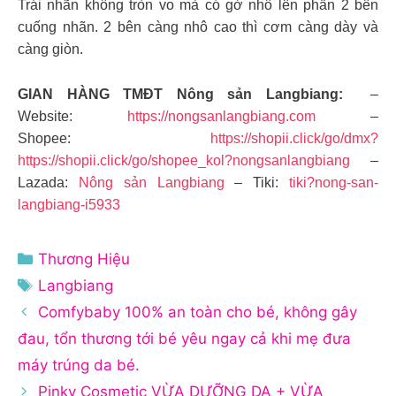
Trái nhãn không tròn vo mà có gờ nhô lên phần 2 bên
cuống nhãn. 2 bên càng nhô cao thì cơm càng dày và
càng giòn.
GIAN HÀNG TMĐT Nông sản Langbiang:
–
Website:
https://nongsanlangbiang.com
–
Shopee:
https://shopii.click/go/dmx?
https://shopii.click/go/shopee_kol?nongsanlangbiang
–
Lazada:
Nông sản Langbiang
– Tiki:
tiki?nong-san-
langbiang-i5933
Danh
Thương Hiệu
mục
Thẻ
Langbiang
Comfybaby 100% an toàn cho bé, không gây
đau, tổn thương tới bé yêu ngay cả khi mẹ đưa
máy trúng da bé.
Pinky Cosmetic VỪA DƯỠNG DA + VỪA