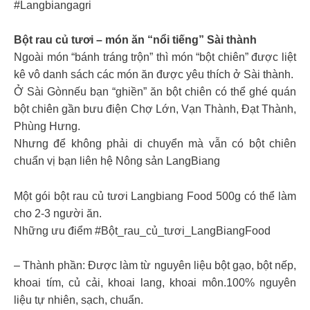
#Langbiangagri
Bột rau củ tươi – món ăn “nổi tiếng” Sài thành
Ngoài món “bánh tráng trộn” thì món “bột chiên” được liệt
kê vô danh sách các món ăn được yêu thích ở Sài thành.
Ở Sài Gònnếu bạn “ghiền” ăn bột chiên có thể ghé quán
bột chiên gần bưu điện Chợ Lớn, Vạn Thành, Đạt Thành,
Phùng Hưng.
Nhưng để không phải di chuyển mà vẫn có bột chiên
chuẩn vị bạn liên hệ Nông sản LangBiang
Một gói bột rau củ tươi Langbiang Food 500g có thể làm
cho 2-3 người ăn.
Những ưu điểm #Bột_rau_củ_tươi_LangBiangFood
– Thành phần: Được làm từ nguyên liệu bột gạo, bột nếp,
khoai tím, củ cải, khoai lang, khoai môn.100% nguyên
liệu tự nhiên, sạch, chuẩn.