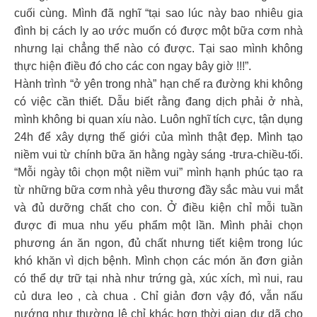
cuối cùng. Mình đã nghĩ “tại sao lúc này bao nhiêu gia
đình bị cách ly ao ước muốn có được một bữa cơm nhà
nhưng lại chẳng thể nào có được. Tại sao mình không
thực hiện điều đó cho các con ngay bây giờ !!!”.
Hành trình “ở yên trong nhà” hạn chế ra đường khi không
có việc cần thiết. Dẫu biết rằng đang dịch phải ở nhà,
mình không bi quan xíu nào. Luôn nghĩ tích cực, tận dụng
24h để xây dựng thế giới của mình thật đẹp. Mình tạo
niềm vui từ chính bữa ăn hằng ngày sáng -trưa-chiều-tối.
“Mỗi ngày tôi chọn một niềm vui” mình hạnh phúc tạo ra
từ những bữa cơm nhà yêu thương đầy sắc màu vui mắt
và đủ dưỡng chất cho con. Ở điều kiện chỉ mỗi tuần
được đi mua nhu yếu phẩm một lần. Mình phải chọn
phương án ăn ngon, đủ chất nhưng tiết kiệm trong lúc
khó khăn vì dịch bệnh. Mình chọn các món ăn đơn giản
có thể dự trữ tại nhà như trứng gà, xúc xích, mì nui, rau
củ dưa leo , cà chua . Chỉ giản đơn vậy đó, vẫn nấu
nướng như thường lệ chỉ khác hơn thời gian dư dã cho