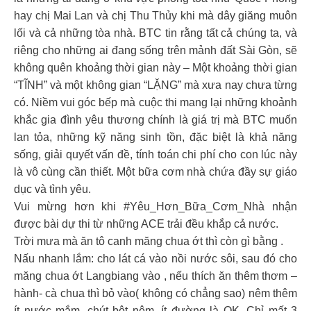
hay chị Mai Lan và chị Thu Thủy khi mà dây giăng muôn
lối và cả những tòa nhà. BTC tin rằng tất cả chúng ta, và
riêng cho những ai đang sống trên mảnh đất Sài Gòn, sẽ
không quên khoảng thời gian này – Một khoảng thời gian
“TĨNH” và một không gian “LẶNG” mà xưa nay chưa từng
có. Niềm vui góc bếp mà cuộc thi mang lại những khoảnh
khắc gia đình yêu thương chính là giá trị mà BTC muốn
lan tỏa, những kỹ năng sinh tồn, đặc biệt là khả năng
sống, giải quyết vấn đề, tính toán chi phí cho con lúc này
là vô cùng cần thiết. Một bữa cơm nhà chứa đầy sự giáo
dục và tình yêu.
Vui mừng hơn khi #Yêu_Hơn_Bữa_Cơm_Nhà nhận
được bài dự thi từ những ACE trải đều khắp cả nước.
Trời mưa mà ăn tô canh măng chua ớt thì còn gì bằng .
Nấu nhanh lắm: cho lát cá vào nồi nước sôi, sau đó cho
măng chua ớt Langbiang vào , nếu thích ăn thêm thơm –
hành- cà chua thì bỏ vào( không có chẳng sao) nêm thêm
ít nước mắm, chút bột nêm, ít đường là OK. Chỉ mất 3