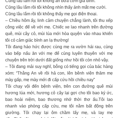
Cũng lâu lắm rồi tôi không ăn bữa cơm gia đình.
Cũng lâu lắm rồi tôi không nhìn thấy ánh mắt mẹ cười.
Cũng lâu lắm rồi tôi không thấy mẹ gọi điện thoại.
– Chiều hôm ấy, linh cảm chuyện chẳng lành, tôi thu xếp
công việc để về với mẹ. Chiếc xe lao nhanh trên đường
quê, mùi cây cỏ, mùi lúa mới hòa quyện vào nhau khiến
tôi có cảm giác bình an lạ thường!
Tôi đang háo hức được cùng mẹ ra vườn hái rau, cùng
vào bếp nấu ăn với mẹ để cùng luyên thuyên với mẹ
chuyện trên trời dưới đất giống như hồi tôi còn nhỏ vậy.
– Tôi đang mải suy nghĩ, bỗng có tiếng gọi của bác hàng
xóm: “Thằng An về rồi hả con, lên bênh viện thăm mẹ
mày gấp, mẹ mày mới đi cấp cứu hồi chiều nay”
Tôi chạy vội đến bệnh viện, trên con đường quê mùi
hương lúa mới, hương cỏ cây lại gợi cho tôi bao ký ức,
bao hoài niệm, bao thương nhớ thời thơ ấu.Tôi lao
nhanh vào phòng cấp cứu, mẹ tôi nằm bất động trên
giường. Tôi chạy lại ôm chầm lấy mẹ, và lay mẹ