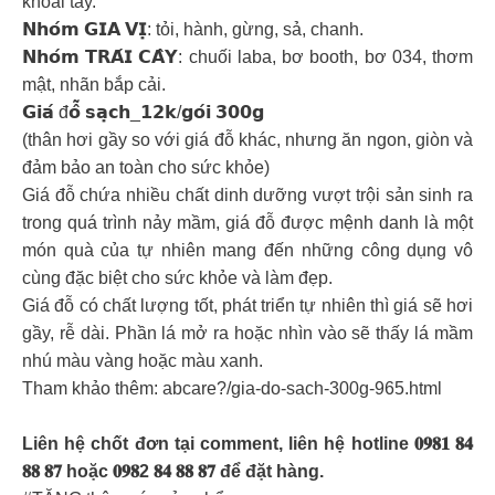
khoai tây.
𝗡𝗵𝗼́𝗺 𝗚𝗜𝗔 𝗩𝗜̣: tỏi, hành, gừng, sả, chanh.
𝗡𝗵𝗼́𝗺 𝗧𝗥𝗔́𝗜 𝗖𝗔̂𝗬: chuối laba, bơ booth, bơ 034, thơm
mật, nhãn bắp cải.
𝗚𝗶𝗮́ đ𝗼̂̃ 𝘀𝗮̣𝗰𝗵_𝟭𝟮𝗸/𝗴𝗼́𝗶 𝟯𝟬𝟬𝗴
(thân hơi gầy so với giá đỗ khác, nhưng ăn ngon, giòn và
đảm bảo an toàn cho sức khỏe)
Giá đỗ chứa nhiều chất dinh dưỡng vượt trội sản sinh ra
trong quá trình nảy mầm, giá đỗ được mệnh danh là một
món quà của tự nhiên mang đến những công dụng vô
cùng đặc biệt cho sức khỏe và làm đẹp.
Giá đỗ có chất lượng tốt, phát triển tự nhiên thì giá sẽ hơi
gầy, rễ dài. Phần lá mở ra hoặc nhìn vào sẽ thấy lá mầm
nhú màu vàng hoặc màu xanh.
Tham khảo thêm: abcare?/gia-do-sach-300g-965.html
Liên hệ chốt đơn tại comment, liên hệ hotline 𝟎𝟗𝟖𝟏 𝟖𝟒
𝟖𝟖 𝟖𝟕 hoặc 𝟎𝟗𝟖2 𝟖𝟒 𝟖𝟖 𝟖𝟕 để đặt hàng.