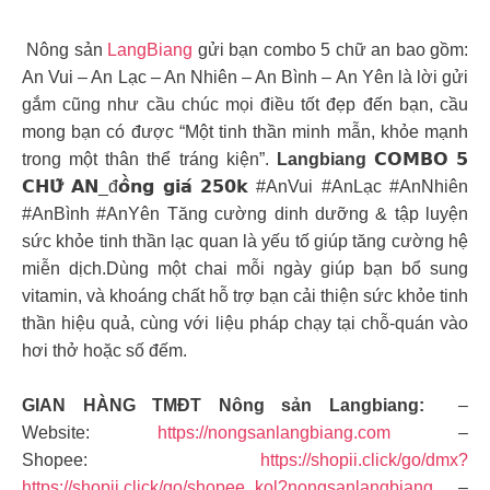
Nông sản
LangBiang
gửi bạn combo 5 chữ an bao gồm:
An Vui – An Lạc – An Nhiên – An Bình – An Yên là lời gửi
gắm cũng như cầu chúc mọi điều tốt đẹp đến bạn, cầu
mong bạn có được “Một tinh thần minh mẫn, khỏe mạnh
trong một thân thể tráng kiện”.
Langbiang
𝗖𝗢𝗠𝗕𝗢 𝟱
𝗖𝗛𝗨̛̃ 𝗔𝗡_đ𝗼̂̀𝗻𝗴 𝗴𝗶𝗮́ 𝟮𝟱𝟬𝗸 #AnVui #AnLạc #AnNhiên
#AnBình #AnYên Tăng cường dinh dưỡng & tập luyện
sức khỏe tinh thần lạc quan là yếu tố giúp tăng cường hệ
miễn dịch.Dùng một chai mỗi ngày giúp bạn bổ sung
vitamin, và khoáng chất hỗ trợ bạn cải thiện sức khỏe tinh
thần hiệu quả, cùng với liệu pháp chạy tại chỗ-quán vào
hơi thở hoặc số đếm.
GIAN HÀNG TMĐT Nông sản Langbiang:
–
Website:
https://nongsanlangbiang.com
–
Shopee:
https://shopii.click/go/dmx?
https://shopii.click/go/shopee_kol?nongsanlangbiang
–