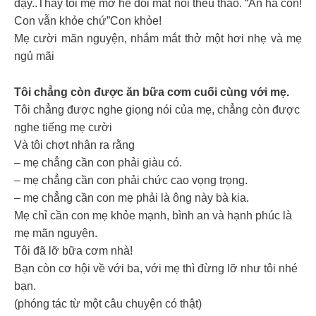
dậy..Thấy tôi mẹ mở hé đôi mắt nói thều thào. “An hả con!
Con vẫn khỏe chứ”Con khỏe!
Mẹ cười mãn nguyện, nhắm mắt thở một hơi nhẹ và mẹ
ngủ mãi
Tôi chẳng còn được ăn bữa cơm cuối cùng với mẹ.
Tôi chẳng được nghe giọng nói của mẹ, chẳng còn được
nghe tiếng mẹ cười
Và tôi chợt nhân ra rằng
– mẹ chẳng cần con phải giàu có.
– mẹ chẳng cần con phải chức cao vọng trọng.
– mẹ chẳng cần con mẹ phải là ông này bà kia.
Mẹ chỉ cần con mẹ khỏe mạnh, bình an và hạnh phúc là
mẹ mãn nguyện.
Tôi đã lỡ bữa cơm nhà!
Bạn còn cơ hội về với ba, với mẹ thì đừng lỡ như tôi nhé
bạn.
(phóng tác từ một câu chuyện có thật)