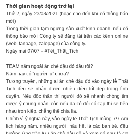
𝗧𝗵𝗼̛̀𝗶 𝗴𝗶𝗮𝗻 𝗵𝗼𝗮̣𝘁 đ𝗼̣̂𝗻𝗴 𝘁𝗿𝗼̛̉ 𝗹𝗮̣𝗶
Thứ 2, ngày 23/08/2021 (hoặc cho đến khi có thông báo
mới)
Trong thời gian tạm ngưng sản xuất kinh doanh, nếu có
thông báo mới Công ty sẽ đăng tải trên các kênh online
(web, fanpage, zalopage) của công ty.
Ngày mai 07/07 – #Tết_Thất_Tịch
TEAM năm ngoái ăn chè đậu đỏ đâu rồi?
Năm nay có “người iu” chưa?
Tương truyền, những ai ăn chè đậu đỏ vào ngày lễ Thất
Tịch đều sẽ nhận được nhiều điều tốt đẹp trong tình
duyên. Nếu độc thân thì người đó sẽ nhanh chóng tìm
được ý chung nhân, còn nếu đã có đôi có cặp thì sẽ bên
nhau trọn kiếp, chẳng thể chia lìa.
Chính vì ý nghĩa này, vào ngày lễ Thất Tịch mùng 7/7 Âm
lịch hàng năm, nhiều người, hầu hết là các bạn trẻ, đều
hưởng ứng trào lưu ăn chè đậu đỏ và xem đó như là cơ