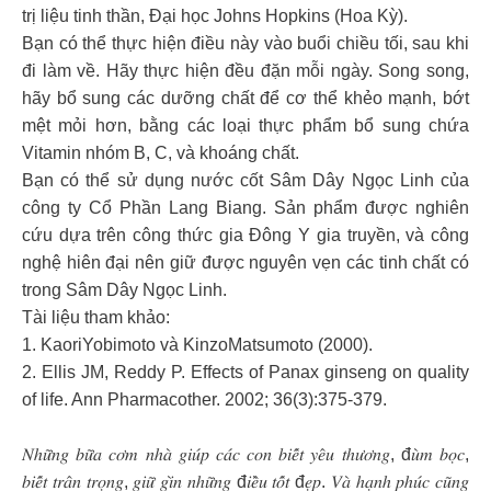
trị liệu tinh thần, Đại học Johns Hopkins (Hoa Kỳ).
Bạn có thể thực hiện điều này vào buổi chiều tối, sau khi
đi làm về. Hãy thực hiện đều đặn mỗi ngày. Song song,
hãy bổ sung các dưỡng chất để cơ thể khẻo mạnh, bớt
mệt mỏi hơn, bằng các loại thực phẩm bổ sung chứa
Vitamin nhóm B, C, và khoáng chất.
Bạn có thể sử dụng nước cốt Sâm Dây Ngọc Linh của
công ty Cổ Phần Lang Biang. Sản phẩm được nghiên
cứu dựa trên công thức gia Đông Y gia truyền, và công
nghệ hiên đại nên giữ được nguyên vẹn các tinh chất có
trong Sâm Dây Ngọc Linh.
Tài liệu tham khảo:
1. KaoriYobimoto và KinzoMatsumoto (2000).
2. Ellis JM, Reddy P. Effects of Panax ginseng on quality
of life. Ann Pharmacother. 2002; 36(3):375-379.
𝑁ℎ𝑢̛̃𝑛𝑔 𝑏𝑢̛̃𝑎 𝑐𝑜̛𝑚 𝑛ℎ𝑎̀ 𝑔𝑖𝑢́𝑝 𝑐𝑎́𝑐 𝑐𝑜𝑛 𝑏𝑖𝑒̂́𝑡 𝑦𝑒̂𝑢 𝑡ℎ𝑢̛𝑜̛𝑛𝑔, đ𝑢̀𝑚 𝑏𝑜̣𝑐,
𝑏𝑖𝑒̂́𝑡 𝑡𝑟𝑎̂𝑛 𝑡𝑟𝑜̣𝑛𝑔, 𝑔𝑖𝑢̛̃ 𝑔𝑖̀𝑛 𝑛ℎ𝑢̛̃𝑛𝑔 đ𝑖𝑒̂̀𝑢 𝑡𝑜̂́𝑡 đ𝑒̣𝑝. 𝑉𝑎̀ ℎ𝑎̣𝑛ℎ 𝑝ℎ𝑢́𝑐 𝑐𝑢̃𝑛𝑔