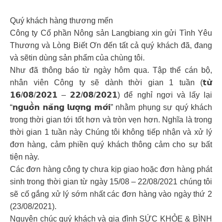
Quý khách hàng thương mến
Công ty Cổ phần Nông sản Langbiang xin gửi Tình Yêu
Thương và Lòng Biết Ơn đến tất cả quý khách đã, đang
và sẽtin dùng sản phẩm của chùng tôi.
Như đã thông báo từ ngày hôm qua. Tập thể cán bộ,
nhân viên Công ty sẽ dành thời gian 1 tuần (𝘁𝘂̛̀
𝟭𝟲/𝟬𝟴/𝟮𝟬𝟮𝟭 – 𝟮𝟮/𝟬𝟴/𝟮𝟬𝟮𝟭) để nghỉ ngơi và lấy lại
“𝗻𝗴𝘂𝗼̂̀𝗻 𝗻𝗮̆𝗻𝗴 𝗹𝘂̛𝗼̛̣𝗻𝗴 𝗺𝗼̛́𝗶” nhằm phụng sự quý khách
trong thời gian tới tốt hơn và tròn vẹn hơn. Nghĩa là trong
thời gian 1 tuần này Chúng tôi không tiếp nhận và xử lý
đơn hàng, cảm phiền quý khách thông cảm cho sự bất
tiện này.
Các đơn hàng công ty chưa kịp giao hoặc đơn hàng phát
sinh trong thời gian từ ngày 15/08 – 22/08/2021 chúng tôi
sẽ cố gắng xử lý sớm nhất các đơn hàng vào ngày thứ 2
(23/08/2021).
Nguyện chúc quý khách và gia đình SỨC KHỎE & BÌNH