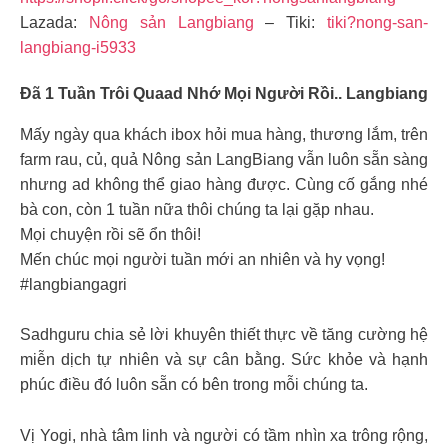
Lazada:
Nông sản Langbiang
– Tiki:
tiki?nong-san-
langbiang-i5933
Đã 1 Tuần Trôi Quaad Nhớ Mọi Người Rồi..
Langbiang
Mấy ngày qua khách ibox hỏi mua hàng, thương lắm, trên
farm rau, củ, quả Nông sản LangBiang vẫn luôn sẵn sàng
nhưng ad không thể giao hàng được. Cùng cố gắng nhé
bà con, còn 1 tuần nữa thôi chúng ta lại gặp nhau.
Mọi chuyện rồi sẽ ổn thôi!
Mến chúc mọi người tuần mới an nhiên và hy vọng!
#langbiangagri
Sadhguru chia sẻ lời khuyên thiết thực về tăng cường hệ
miễn dịch tự nhiên và sự cân bằng. Sức khỏe và hạnh
phúc điều đó luôn sẵn có bên trong mỗi chúng ta.
Vị Yogi, nhà tâm linh và người có tầm nhìn xa trông rộng,