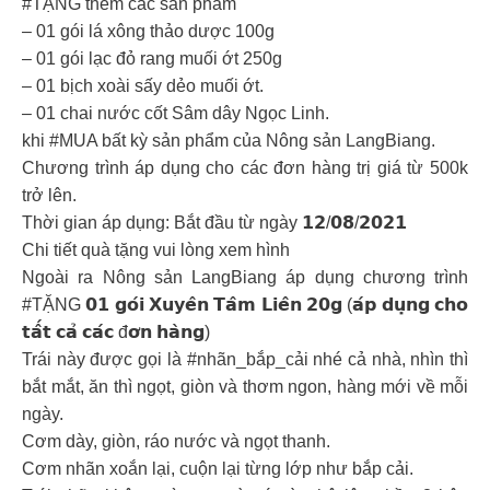
#TẶNG thêm các sản phẩm
– 01 gói lá xông thảo dược 100g
– 01 gói lạc đỏ rang muối ớt 250g
– 01 bịch xoài sấy dẻo muối ớt.
– 01 chai nước cốt Sâm dây Ngọc Linh.
khi #MUA bất kỳ sản phẩm của Nông sản LangBiang.
Chương trình áp dụng cho các đơn hàng trị giá từ 500k
trở lên.
Thời gian áp dụng: Bắt đầu từ ngày 𝟭𝟮/𝟬𝟴/𝟮𝟬𝟮𝟭
Chi tiết quà tặng vui lòng xem hình
Ngoài ra Nông sản LangBiang áp dụng chương trình
#TẶNG 𝟬𝟭 𝗴𝗼́𝗶 𝗫𝘂𝘆𝗲̂𝗻 𝗧𝗮̂𝗺 𝗟𝗶𝗲̂𝗻 𝟮𝟬𝗴 (𝗮́𝗽 𝗱𝘂̣𝗻𝗴 𝗰𝗵𝗼
𝘁𝗮̂́𝘁 𝗰𝗮̉ 𝗰𝗮́𝗰 đ𝗼̛𝗻 𝗵𝗮̀𝗻𝗴)
Trái này được gọi là #nhãn_bắp_cải nhé cả nhà, nhìn thì
bắt mắt, ăn thì ngọt, giòn và thơm ngon, hàng mới về mỗi
ngày.
Cơm dày, giòn, ráo nước và ngọt thanh.
Cơm nhãn xoắn lại, cuộn lại từng lớp như bắp cải.