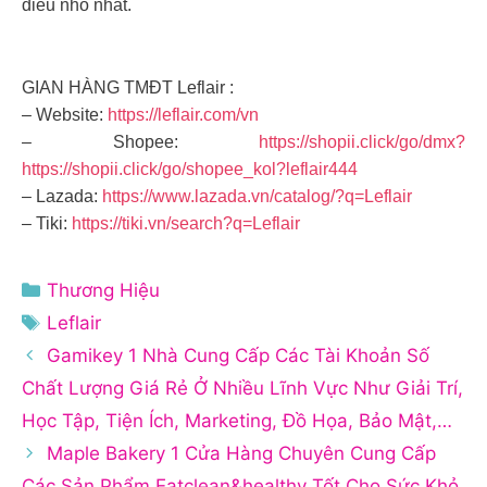
điều nhỏ nhất.
GIAN HÀNG TMĐT Leflair :
– Website:
https://leflair.com/vn
– Shopee:
https://shopii.click/go/dmx?
https://shopii.click/go/shopee_kol?leflair444
– Lazada:
https://www.lazada.vn/catalog/?q=Leflair
– Tiki:
https://tiki.vn/search?q=Leflair
Danh
Thương Hiệu
mục
Thẻ
Leflair
Gamikey 1 Nhà Cung Cấp Các Tài Khoản Số
Chất Lượng Giá Rẻ Ở Nhiều Lĩnh Vực Như Giải Trí,
Học Tập, Tiện Ích, Marketing, Đồ Họa, Bảo Mật,…
Maple Bakery 1 Cửa Hàng Chuyên Cung Cấp
Các Sản Phẩm Eatclean&healthy Tốt Cho Sức Khỏ