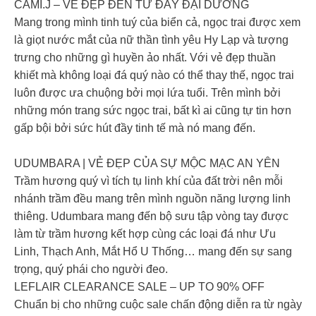
CAMI.J – VẺ ĐẸP ĐẾN TỪ ĐÁY ĐẠI DƯƠNG
Mang trong mình tinh tuý của biển cả, ngọc trai được xem
là giọt nước mắt của nữ thần tình yêu Hy Lạp và tượng
trưng cho những gì huyền ảo nhất. Với vẻ đẹp thuần
khiết mà không loại đá quý nào có thể thay thế, ngọc trai
luôn được ưa chuộng bởi mọi lứa tuổi. Trên mình bởi
những món trang sức ngọc trai, bất kì ai cũng tự tin hơn
gấp bội bởi sức hút đầy tinh tế mà nó mang đến.
UDUMBARA | VẺ ĐẸP CỦA SỰ MỘC MẠC AN YÊN
Trầm hương quý vì tích tụ linh khí của đất trời nên mỗi
nhánh trầm đều mang trên mình nguồn năng lượng linh
thiêng. Udumbara mang đến bộ sưu tập vòng tay được
làm từ trầm hương kết hợp cùng các loại đá như Ưu
Linh, Thạch Anh, Mắt Hổ U Thống… mang đến sự sang
trọng, quý phái cho người đeo.
LEFLAIR CLEARANCE SALE – UP TO 90% OFF
Chuẩn bị cho những cuộc sale chấn động diễn ra từ ngày