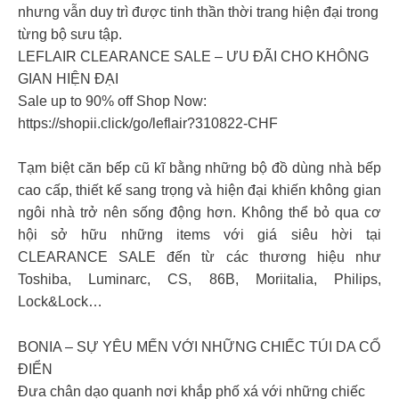
nhưng vẫn duy trì được tinh thần thời trang hiện đại trong
từng bộ sưu tập.
LEFLAIR CLEARANCE SALE – ƯU ĐÃI CHO KHÔNG
GIAN HIỆN ĐẠI
Sale up to 90% off Shop Now:
https://shopii.click/go/leflair?310822-CHF
Tạm biệt căn bếp cũ kĩ bằng những bộ đồ dùng nhà bếp
cao cấp, thiết kế sang trọng và hiện đại khiến không gian
ngôi nhà trở nên sống động hơn. Không thể bỏ qua cơ
hội sở hữu những items với giá siêu hời tại
CLEARANCE SALE đến từ các thương hiệu như
Toshiba, Luminarc, CS, 86B, Moriitalia, Philips,
Lock&Lock…
BONIA – SỰ YÊU MẾN VỚI NHỮNG CHIẾC TÚI DA CỔ
ĐIỂN
Đưa chân dạo quanh nơi khắp phố xá với những chiếc