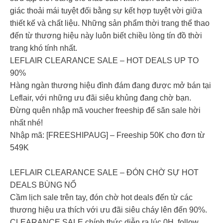
giác thoải mái tuyệt đối bằng sự kết hợp tuyệt vời giữa
thiết kế và chất liệu. Những sản phẩm thời trang thể thao
đến từ thương hiệu này luôn biết chiều lòng tín đồ thời
trang khó tính nhất.
LEFLAIR CLEARANCE SALE – HOT DEALS UP TO
90%
Hàng ngàn thương hiệu đình đám đang được mở bán tại
Leflair, với những ưu đãi siêu khủng đang chờ bạn.
Đừng quên nhập mã voucher freeship để săn sale hời
nhất nhé!
Nhập mã: [FREESHIPAUG] – Freeship 50K cho đơn từ
549K
LEFLAIR CLEARANCE SALE – ĐÓN CHỜ SỰ HOT
DEALS BÙNG NỔ
Cầm lịch sale trên tay, đón chờ hot deals đến từ các
thương hiệu ưa thích với ưu đãi siêu cháy lên đến 90%.
CLEARANCE SALE chính thức diễn ra lúc 0H, follow