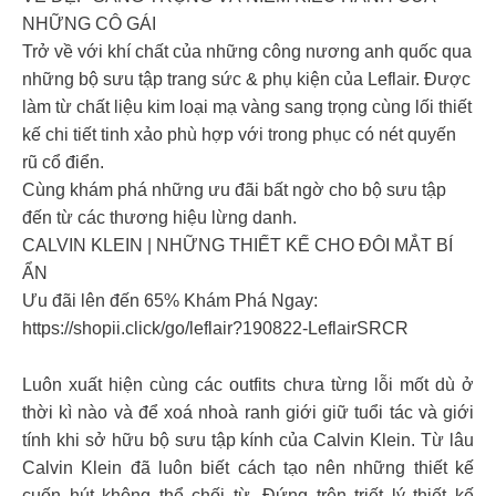
NHỮNG CÔ GÁI
Trở về với khí chất của những công nương anh quốc qua
những bộ sưu tập trang sức & phụ kiện của Leflair. Được
làm từ chất liệu kim loại mạ vàng sang trọng cùng lối thiết
kế chi tiết tinh xảo phù hợp với trong phục có nét quyến
rũ cổ điển.
Cùng khám phá những ưu đãi bất ngờ cho bộ sưu tập
đến từ các thương hiệu lừng danh.
CALVIN KLEIN | NHỮNG THIẾT KẾ CHO ĐÔI MẮT BÍ
ẨN
Ưu đãi lên đến 65% Khám Phá Ngay:
https://shopii.click/go/leflair?190822-LeflairSRCR
Luôn xuất hiện cùng các outfits chưa từng lỗi mốt dù ở
thời kì nào và để xoá nhoà ranh giới giữ tuổi tác và giới
tính khi sở hữu bộ sưu tập kính của Calvin Klein. Từ lâu
Calvin Klein đã luôn biết cách tạo nên những thiết kế
cuốn hút không thể chối từ. Đứng trên triết lý thiết kế