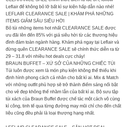
Leflair để không bỏ lỡ bất kì sự kiện hấp dẫn nào nhé!
LEFLAIR CLEARANCE SALE | KHÁM PHÁ NHỮNG
ITEMS GIẢM SÂU SIÊU HỜI
Bỏ túi những items hot nhất CLEARANCE SALE được
ưu đãi lên đến 85% với giá siêu hời từ các thương hiệu
đình đám toàn ngành hàng. Khám phá ngay tại Leflair và
đừng quên CLEARANCE SALE sẽ chính thức diễn ra từ
29 – 31.8 với nhiều hot deals cực cháy!
BRAUN BUFFET – XỨ SỞ CỦA NHỮNG CHIẾC TÚI
Túi luôn được xem là món phụ kiện không thể thiếu khi
định hình phong cách cá nhân cho bất kì ai. Mix & Match
với những outfit phù hợp sẽ trở thành điểm sáng nổi bật
cho vẻ đẹp không thể nhầm lẫn của bất kì ai. Bộ sưu tập
túi xách của Braun Buffel được chế tác một cách vô cùng
kì công, tinh tế qua từng đường may mũi chỉ cho đến chất
liệu cũng đều phải là loại thượng hạng nhất.