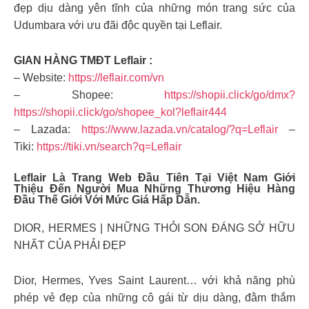
đẹp dịu dàng yên tĩnh của những món trang sức của
Udumbara với ưu đãi độc quyền tại Leflair.
GIAN HÀNG TMĐT Leflair :
– Website:
https://leflair.com/vn
– Shopee:
https://shopii.click/go/dmx?
https://shopii.click/go/shopee_kol?leflair444
– Lazada:
https://www.lazada.vn/catalog/?q=Leflair
–
Tiki:
https://tiki.vn/search?q=Leflair
Leflair Là Trang Web Đầu Tiên Tại Việt Nam Giới
Thiệu Đến Người Mua Những Thương Hiệu Hàng
Đầu Thế Giới Với Mức Giá Hấp Dẫn.
DIOR, HERMES | NHỮNG THỎI SON ĐÁNG SỞ HỮU
NHẤT CỦA PHẢI ĐẸP
Dior, Hermes, Yves Saint Laurent… với khả năng phù
phép vẻ đẹp của những cô gái từ dịu dàng, đằm thắm