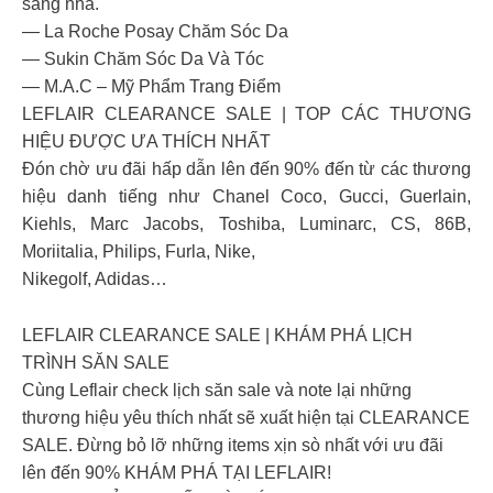
sáng nha.
― La Roche Posay Chăm Sóc Da
― Sukin Chăm Sóc Da Và Tóc
― M.A.C – Mỹ Phẩm Trang Điểm
LEFLAIR CLEARANCE SALE | TOP CÁC THƯƠNG
HIỆU ĐƯỢC ƯA THÍCH NHẤT
Đón chờ ưu đãi hấp dẫn lên đến 90% đến từ các thương
hiệu danh tiếng như Chanel Coco, Gucci, Guerlain,
Kiehls, Marc Jacobs, Toshiba, Luminarc, CS, 86B,
Moriitalia, Philips, Furla, Nike,
Nikegolf, Adidas…
LEFLAIR CLEARANCE SALE | KHÁM PHÁ LỊCH
TRÌNH SĂN SALE
Cùng Leflair check lịch săn sale và note lại những
thương hiệu yêu thích nhất sẽ xuất hiện tại CLEARANCE
SALE. Đừng bỏ lỡ những items xịn sò nhất với ưu đãi
lên đến 90% KHÁM PHÁ TẠI LEFLAIR!