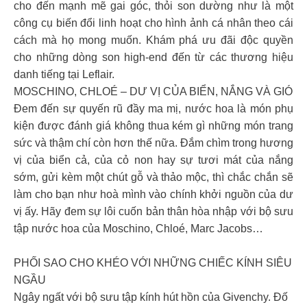
cho đến mạnh mẽ gai góc, thỏi son dường như là một
công cụ biến đổi linh hoạt cho hình ảnh cá nhân theo cái
cách mà họ mong muốn. Khám phá ưu đãi độc quyền
cho những dòng son high-end đến từ các thương hiệu
danh tiếng tại Leflair.
MOSCHINO, CHLOÉ – DƯ VỊ CỦA BIỂN, NẮNG VÀ GIÓ
Đem đến sự quyến rũ đầy ma mị, nước hoa là món phụ
kiện được đánh giá không thua kém gì những món trang
sức và thậm chí còn hơn thế nữa. Đắm chìm trong hương
vị của biển cả, của cỏ non hay sự tươi mát của nắng
sớm, gửi kèm một chút gỗ và thảo mộc, thì chắc chắn sẽ
làm cho bạn như hoà mình vào chính khởi nguồn của dư
vị ấy. Hãy đem sự lôi cuốn bản thân hòa nhập với bộ sưu
tập nước hoa của Moschino, Chloé, Marc Jacobs…
PHỐI SAO CHO KHÉO VỚI NHỮNG CHIẾC KÍNH SIÊU
NGẦU
Ngây ngất với bộ sưu tập kính hút hồn của Givenchy. Đố