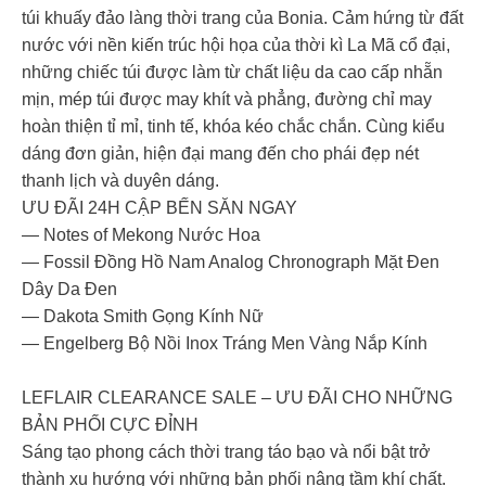
túi khuấy đảo làng thời trang của Bonia. Cảm hứng từ đất
nước với nền kiến trúc hội họa của thời kì La Mã cổ đại,
những chiếc túi được làm từ chất liệu da cao cấp nhẵn
mịn, mép túi được may khít và phẳng, đường chỉ may
hoàn thiện tỉ mỉ, tinh tế, khóa kéo chắc chắn. Cùng kiểu
dáng đơn giản, hiện đại mang đến cho phái đẹp nét
thanh lịch và duyên dáng.
ƯU ĐÃI 24H CẬP BẾN SĂN NGAY
― Notes of Mekong Nước Hoa
― Fossil Đồng Hồ Nam Analog Chronograph Mặt Đen
Dây Da Đen
― Dakota Smith Gọng Kính Nữ
― Engelberg Bộ Nồi Inox Tráng Men Vàng Nắp Kính
LEFLAIR CLEARANCE SALE – ƯU ĐÃI CHO NHỮNG
BẢN PHỐI CỰC ĐỈNH
Sáng tạo phong cách thời trang táo bạo và nổi bật trở
thành xu hướng với những bản phối nâng tầm khí chất.