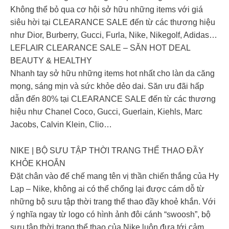
Không thể bỏ qua cơ hội sở hữu những items với giá
siêu hời tại CLEARANCE SALE đến từ các thương hiệu
như Dior, Burberry, Gucci, Furla, Nike, Nikegolf, Adidas…
LEFLAIR CLEARANCE SALE – SĂN HOT DEAL
BEAUTY & HEALTHY
Nhanh tay sở hữu những items hot nhất cho làn da căng
mọng, sáng mịn và sức khỏe dẻo dai. Săn ưu đãi hấp
dẫn đến 80% tại CLEARANCE SALE đến từ các thương
hiệu như Chanel Coco, Gucci, Guerlain, Kiehls, Marc
Jacobs, Calvin Klein, Clio…
NIKE | BỘ SƯU TẬP THỜI TRANG THỂ THAO ĐẦY
KHỎE KHOẮN
Đặt chân vào đế chế mang tên vị thần chiến thắng của Hy
Lạp – Nike, không ai có thể chống lại được cám dỗ từ
những bộ sưu tập thời trang thể thao đầy khoẻ khắn. Với
ý nghĩa ngay từ logo có hình ảnh đôi cánh “swoosh”, bộ
sưu tập thời trang thể thao của Nike luôn đưa tới cảm