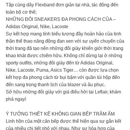
Tập cùng dây Flexband đơn giản tại nhà, tác động đến
toàn bộ cơ thể;
NHỮNG ĐÔI SNEAKERS ĐA PHONG CÁCH CỦA –
Adidas Original, Nike, Lacoste
Sự kết hợp mang tính biểu tượng đầy hoàn hảo của tinh
thần thể thao năng động đan xen với sự uyển chuyển của
thời trang đã tạo nên những đôi giày khiến giới thời trang
khao khát được chiếm hữu. Không chỉ dừng lại ở những
sporty outfits, những đôi giày đến từ Adidas Original,
Nike, Lacoste, Puma, Asics Tiger… còn được lựa chọn
kết hợp đa phong cách từ bụi bặm với quần túi hộp đến
đến sang trọng thanh lịch của blazer và âu phục.
Sở hữu những đôi giày với giá điêu hời tại Leflair, khám
phá ngay!
Ý TƯỞNG THIẾT KẾ KHÔNG GIAN BẾP TRẦM ẤM
Linh hồn của một căn bếp được thể hiện qua sự gắn kết
của nhiều chi tiết nhỏ với nhau. Như sự hòa hợp của