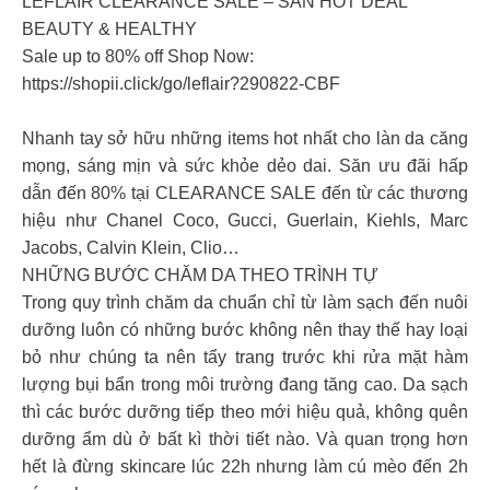
LEFLAIR CLEARANCE SALE – SĂN HOT DEAL
BEAUTY & HEALTHY
Sale up to 80% off Shop Now:
https://shopii.click/go/leflair?290822-CBF
Nhanh tay sở hữu những items hot nhất cho làn da căng
mọng, sáng mịn và sức khỏe dẻo dai. Săn ưu đãi hấp
dẫn đến 80% tại CLEARANCE SALE đến từ các thương
hiệu như Chanel Coco, Gucci, Guerlain, Kiehls, Marc
Jacobs, Calvin Klein, Clio…
NHỮNG BƯỚC CHĂM DA THEO TRÌNH TỰ
Trong quy trình chăm da chuẩn chỉ từ làm sạch đến nuôi
dưỡng luôn có những bước không nên thay thế hay loại
bỏ như chúng ta nên tẩy trang trước khi rửa mặt hàm
lượng bụi bẩn trong môi trường đang tăng cao. Da sạch
thì các bước dưỡng tiếp theo mới hiệu quả, không quên
dưỡng ẩm dù ở bất kì thời tiết nào. Và quan trọng hơn
hết là đừng skincare lúc 22h nhưng làm cú mèo đến 2h