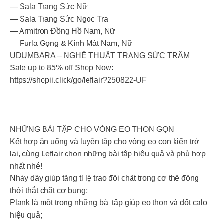
― Sala Trang Sức Nữ
― Sala Trang Sức Ngọc Trai
― Armitron Đồng Hồ Nam, Nữ
― Furla Gọng & Kính Mát Nam, Nữ
UDUMBARA – NGHỆ THUẬT TRANG SỨC TRẦM
Sale up to 85% off Shop Now:
https://shopii.click/go/leflair?250822-UF
NHỮNG BÀI TẬP CHO VÒNG EO THON GỌN
Kết hợp ăn uống và luyện tập cho vòng eo con kiến trở
lại, cùng Leflair chọn những bài tập hiệu quả và phù hợp
nhất nhé!
Nhảy dây giúp tăng tỉ lệ trao đổi chất trong cơ thể đồng
thời thắt chặt cơ bụng;
Plank là một trong những bài tập giúp eo thon và đốt calo
hiệu quả;