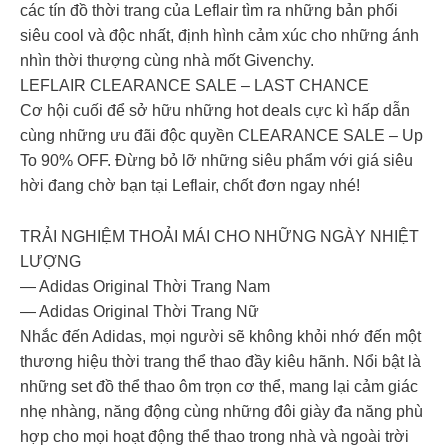
các tín đồ thời trang của Leflair tìm ra những bản phối
siêu cool và độc nhất, định hình cảm xúc cho những ánh
nhìn thời thượng cùng nhà mốt Givenchy.
LEFLAIR CLEARANCE SALE – LAST CHANCE
Cơ hội cuối để sở hữu những hot deals cực kì hấp dẫn
cùng những ưu đãi độc quyền CLEARANCE SALE – Up
To 90% OFF. Đừng bỏ lỡ những siêu phẩm với giá siêu
hời đang chờ bạn tại Leflair, chốt đơn ngay nhé!
TRẢI NGHIỆM THOẢI MÁI CHO NHỮNG NGÀY NHIỆT
LƯỢNG
― Adidas Original Thời Trang Nam
― Adidas Original Thời Trang Nữ
Nhắc đến Adidas, mọi người sẽ không khỏi nhớ đến một
thương hiệu thời trang thể thao đầy kiêu hãnh. Nổi bật là
những set đồ thể thao ôm trọn cơ thể, mang lại cảm giác
nhẹ nhàng, năng động cùng những đôi giày đa năng phù
hợp cho mọi hoạt động thể thao trong nhà và ngoài trời