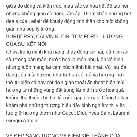
giữa đồ dùng và kiến trúc, màu sắc và hoạ tiết để tạo nên
những không gian cô đọng, ấm áp. Tham khảo những hot
deals của Leflair để khuấy động tinh thần cho một không
gian nhà bếp lý tưởng.
BURBERRY, CALVIN KLEIN, TOM FORD – HƯƠNG
CỦA SỰ KẾT NỐI
Chứa trong mình khả năng khấy động sự hấp dẫn tìm ẩn
sâu trong bản thân, nước hoa là món phụ kiện vô hình
nhưng luôn mang lại cảm xúc mãnh liệt nhất. Với sự đa
dạng của mùi hương như từ hoa cỏ, gỗ xạ hương, hơi
thở từ biển cả hay chỉ đơn giản thoát ẩn thoát hiện mùi
hương từ những vùng đất trong lành thì nước hoa quả
không thể thiếu cho bất kì cuộc gặp gỡ nào. Cùng Leflair
khám phá những thương hiệu đầy kinh nghiệm thì việc
lưu giữ hương thơm như Gucci, Dior, Yves Saint Laurent,
Giorgio Armani…
VẺ ĐẸP SANG TRỌNG VÀ NIỀM KIÊU HÃNH CỦA