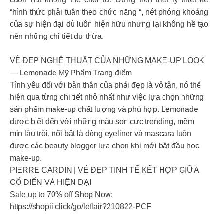
“hình thức phải tuân theo chức năng “, nét phóng khoáng
của sự hiện đại dù luôn hiện hữu nhưng lại không hề tạo
nên những chi tiết dư thừa.
VẺ ĐẸP NGHỆ THUẬT CỦA NHỮNG MAKE-UP LOOK
― Lemonade Mỹ Phẩm Trang điểm
Tình yêu đối với bản thân của phái đẹp là vô tận, nó thể
hiện qua từng chi tiết nhỏ nhất như việc lựa chọn những
sản phẩm make-up chất lượng và phù hợp. Lemonade
được biết đến với những màu son cực trending, mềm
mịn lâu trôi, nổi bật là dòng eyeliner và mascara luôn
được các beauty blogger lựa chọn khi mới bắt đầu học
make-up.
PIERRE CARDIN | VẺ ĐẸP TINH TẾ KẾT HỢP GIỮA
CỔ ĐIỂN VÀ HIỆN ĐẠI
Sale up to 70% off Shop Now:
https://shopii.click/go/leflair?210822-PCF