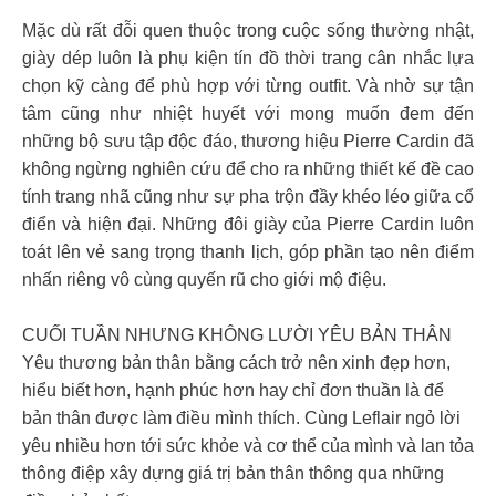
Mặc dù rất đỗi quen thuộc trong cuộc sống thường nhật,
giày dép luôn là phụ kiện tín đồ thời trang cân nhắc lựa
chọn kỹ càng để phù hợp với từng outfit. Và nhờ sự tận
tâm cũng như nhiệt huyết với mong muốn đem đến
những bộ sưu tập độc đáo, thương hiệu Pierre Cardin đã
không ngừng nghiên cứu để cho ra những thiết kế đề cao
tính trang nhã cũng như sự pha trộn đầy khéo léo giữa cổ
điển và hiện đại. Những đôi giày của Pierre Cardin luôn
toát lên vẻ sang trọng thanh lịch, góp phần tạo nên điểm
nhấn riêng vô cùng quyến rũ cho giới mộ điệu.
CUỐI TUẦN NHƯNG KHÔNG LƯỜI YÊU BẢN THÂN
Yêu thương bản thân bằng cách trở nên xinh đẹp hơn,
hiểu biết hơn, hạnh phúc hơn hay chỉ đơn thuần là để
bản thân được làm điều mình thích. Cùng Leflair ngỏ lời
yêu nhiều hơn tới sức khỏe và cơ thể của mình và lan tỏa
thông điệp xây dựng giá trị bản thân thông qua những