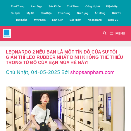
Chuyển
Thời Trang
Làm Đẹp
Sức Khỏe
Thể Thao
Công Nghệ
Điện Máy
đến
Du Lịch
Mẹ Bé
Phụ Kiện
Thú Cưng
Gia Dụng
Ăn Uống
Giải Trí
nội
Đời Sống
Mỹ Phẩm
Linh Kiện
Bảo Hiểm
Ngân Hàng
Dịch Vụ
dung
MENU
LEONARDO 2 NẾU BẠN LÀ MỘT TÍN ĐỒ CỦA SỰ TỐI
GIẢN THÌ LEO RUBBER NHẤT ĐỊNH KHÔNG THỂ THIẾU
TRONG TỦ ĐỒ CỦA BẠN MÙA HÈ NÀY!
Chủ Nhật, 04-05-2025
Bởi
shopsanpham.com