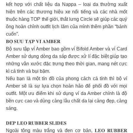
kết hợp với chất liệu da Nappa – loại da thường xuất
hiện trên các thương hiệu xe nổi tiếng và các nhà mốt
thuộc hàng TOP thế giới, thắt lưng Circle sẽ giúp các quý
ông hoàn chỉnh outfit lịch lãm của mình thêm phần “bánh
cuốn”.
𝐁𝐎̣̂ 𝐒𝐔̛𝐔 𝐓𝐀̣̂𝐏 𝐕𝐈́ 𝐀𝐌𝐁𝐄𝐑
Bộ sưu tập ví Amber bao gồm ví Bifold Amber và ví Card
Amber sử dụng dòng da sáp được xử lí đặc biệt giúp tạo
những vân xước đặc trưng theo thời gian, mang nét cực
kì cá tính và bụi bặm.
Nếu bạn là một tín đồ của phong cách cá tính thì bộ ví
Amber sẽ là sự lựa chọn hoàn hảo để phối đồ với mọi
outfit. Một ưu điểm khi sử dụng ví da Amber chính là độ
bền cực cao và dùng càng lâu chất da lại càng đẹp, càng
sáng.
𝐃𝐄́𝐏 𝐋𝐄𝐎 𝐑𝐔𝐁𝐁𝐄𝐑 𝐒𝐋𝐈𝐃𝐄𝐒
Ngoài tông màu trắng và đen cơ bản, 𝐋𝐄𝐎 𝐑𝐔𝐁𝐁𝐄𝐑