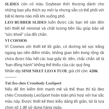
𝐒𝐋𝐈𝐃𝐄𝐒 còn có màu Soybean thời thượng dành cho
những bạn yêu thích sự mới lạ nhưng vẫn có thể phối với
bất kì items nào mỗi khi xuống phố.
𝐋𝐄𝐎 𝐑𝐔𝐁𝐁𝐄𝐑 𝐒𝐋𝐈𝐃𝐄𝐒 luôn được các bạn trẻ săn đón
bởi thiết kế minimal và chất lượng bền lâu giúp bảo vệ
“sức khoẻ” của đôi chân.
𝐕𝐈́ 𝐂𝐎𝐒𝐌𝐎𝐒
Ví Cosmos với thiết kế tối giản, có đường kẻ sọc trắng
ngang tạo nên điểm nhấn, không gian bên trong rộng rãi
chứa được hầu hết các loại giấy tờ, tiền, chắc chắn sẽ là
“bạn đồng hành” không thể thiếu của các quý ông
Nhân dịp 𝐒𝐈𝐍𝐇 𝐍𝐇𝐀̣̂𝐓 𝐋𝐄𝐎 𝟖 𝐓𝐔𝐎̂̉𝐈, giá chỉ còn: 𝟒𝟐𝟎𝐊
———
𝐓𝐮́𝐢 đ𝐞𝐨 𝐜𝐡𝐞́𝐨 𝐂𝐫𝐨𝐬𝐬𝐛𝐨𝐝𝐲 𝐋𝐞𝐨𝐒𝐩𝐨𝐫𝐭
Nếu để tìm kiếm tính mạnh mẽ và thể thao thì túi đeo
chéo Crossbody LeoSport hoàn toàn phù hợp với hai sắc
màu này. Được thiết kế theo kiểu dáng tối giản, túi là lựa
chọn số 1 để sử dụng hàng ngày.