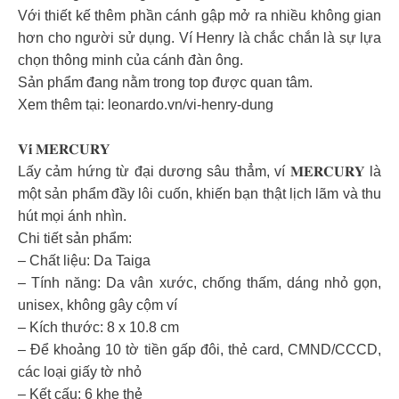
Với thiết kế thêm phần cánh gập mở ra nhiều không gian
hơn cho người sử dụng. Ví Henry là chắc chắn là sự lựa
chọn thông minh của cánh đàn ông.
Sản phẩm đang nằm trong top được quan tâm.
Xem thêm tại: leonardo.vn/vi-henry-dung
𝐕𝐢́ 𝐌𝐄𝐑𝐂𝐔𝐑𝐘
Lấy cảm hứng từ đại dương sâu thẳm, ví 𝐌𝐄𝐑𝐂𝐔𝐑𝐘 là
một sản phẩm đầy lôi cuốn, khiến bạn thật lịch lãm và thu
hút mọi ánh nhìn.
Chi tiết sản phẩm:
– Chất liệu: Da Taiga
– Tính năng: Da vân xước, chống thấm, dáng nhỏ gọn,
unisex, không gây cộm ví
– Kích thước: 8 x 10.8 cm
– Để khoảng 10 tờ tiền gấp đôi, thẻ card, CMND/CCCD,
các loại giấy tờ nhỏ
– Kết cấu: 6 khe thẻ