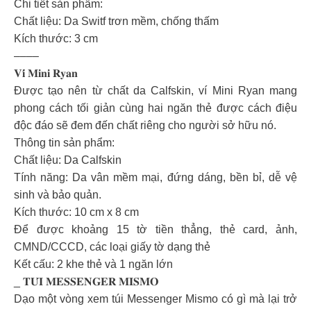
Chi tiết sản phẩm:
Chất liệu: Da Switf trơn mềm, chống thấm
Kích thước: 3 cm
––––
𝐕𝐢́ 𝐌𝐢𝐧𝐢 𝐑𝐲𝐚𝐧
Được tạo nên từ chất da Calfskin, ví Mini Ryan mang
phong cách tối giản cùng hai ngăn thẻ được cách điệu
độc đáo sẽ đem đến chất riêng cho người sở hữu nó.
Thông tin sản phẩm:
Chất liệu: Da Calfskin
Tính năng: Da vân mềm mại, đứng dáng, bền bỉ, dễ vệ
sinh và bảo quản.
Kích thước: 10 cm x 8 cm
Để được khoảng 15 tờ tiền thẳng, thẻ card, ảnh,
CMND/CCCD, các loại giấy tờ dạng thẻ
Kết cấu: 2 khe thẻ và 1 ngăn lớn
_ 𝐓𝐔́𝐈 𝐌𝐄𝐒𝐒𝐄𝐍𝐆𝐄𝐑 𝐌𝐈𝐒𝐌𝐎
Dạo một vòng xem túi Messenger Mismo có gì mà lại trở