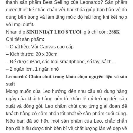
thành sản phẩm Best Selling của Leonardo? Sản phẩm
được thiết kế chắc chắn với hai khóa giúp bạn bảo vệ đồ
dùng bên trong và làm tăng mức độ hài lòng khi kết hợp
với mọi outfit.
Nhân dịp 𝐒𝐈𝐍𝐇 𝐍𝐇𝐀̣̂𝐓 𝐋𝐄𝐎 𝟖 𝐓𝐔𝐎̂̉𝐈, giá chỉ còn: 𝟐𝟖𝟖𝐊
Chi tiết sản phẩm:
– Chất liệu: Vải Canvas cao cấp
– Kích thước: 20 x 30cm
– Để được iPad, các loại smartphone, sổ tay, sách…
– 2 ngăn lớn, 1 ngăn nhỏ
𝐋𝐞𝐨𝐧𝐚𝐫𝐝𝐨: 𝐂𝐡𝐚̆𝐦 𝐜𝐡𝐮́𝐭 𝐭𝐫𝐨𝐧𝐠 𝐤𝐡𝐚̂𝐮 𝐜𝐡𝐨̣𝐧 𝐧𝐠𝐮𝐲𝐞̂𝐧 𝐥𝐢𝐞̣̂𝐮 𝐯𝐚̀ 𝐬𝐚̉𝐧
𝐱𝐮𝐚̂́𝐭
Mong muốn của Leo hướng đến nhu cầu sử dụng hàng
ngày của khách hàng nên từ khâu lên ý tưởng đến sản
xuất và đóng gói, Leo chăm chút cho từng giai đoạn để
khách hàng có cảm nhận tốt nhất về sản phẩm cuối cùng.
Nếu bạn đã sở hữu một sản phẩm của Leo, chắc chắn
bạn đã hiểu được tính bền bỉ về chất lượng lẫn vẻ đẹp về