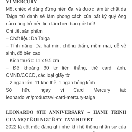
𝐕𝐈́ 𝐌𝐄𝐑𝐂𝐔𝐑𝐘
Một chiếc ví dáng đứng hiện đại và được làm từ chất da
Taiga trứ danh sẽ làm phong cách của bất kỳ quý ông
nào cũng trở nên lịch lãm hơn bao giờ hết!
Chi tiết sản phẩm:
– Chất liệu: Da Taiga
– Tính năng: Da hạt mịn, chống thấm, mềm mại, dễ vệ
sinh, độ bền cao
– Kích thước: 11 x 9.5 cm
– Để khoảng 30 tờ tiền thẳng, thẻ card, ảnh,
CMND/CCCD, các loại giấy tờ
– 2 ngăn lớn, 11 khe thẻ, 1 ngăn bóng kính
Sở hữu ngay ví Card Mercury tại:
leonardo.vn/products/vi-card-mercury-taiga
𝐋𝐄𝐎𝐍𝐀𝐑𝐃𝐎 𝟖𝐓𝐇 𝐀𝐍𝐍𝐈𝐕𝐄𝐑𝐒𝐀𝐑𝐘 – 𝐇𝐀̀𝐍𝐇 𝐓𝐑𝐈̀𝐍𝐇
𝐂𝐔̉𝐀 𝐌𝐎̣̂𝐓 Đ𝐎̣̂𝐈 𝐍𝐆𝐔̃ Đ𝐀̂̀𝐘 𝐓𝐀̂𝐌 𝐇𝐔𝐘𝐄̂́𝐓
2022 là cột mốc đáng ghi nhớ khi hệ thống nhân sự của