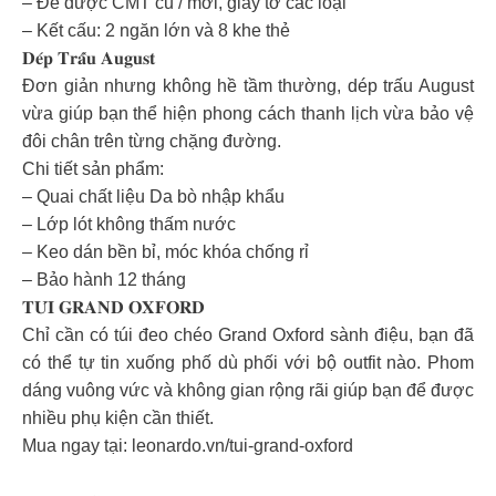
– Để được CMT cũ / mới, giấy tờ các loại
– Kết cấu: 2 ngăn lớn và 8 khe thẻ
𝐃𝐞́𝐩 𝐓𝐫𝐚̂́𝐮 𝐀𝐮𝐠𝐮𝐬𝐭
Đơn giản nhưng không hề tầm thường, dép trấu August
vừa giúp bạn thể hiện phong cách thanh lịch vừa bảo vệ
đôi chân trên từng chặng đường.
Chi tiết sản phẩm:
– Quai chất liệu Da bò nhập khẩu
– Lớp lót không thấm nước
– Keo dán bền bỉ, móc khóa chống rỉ
– Bảo hành 12 tháng
𝐓𝐔́𝐈 𝐆𝐑𝐀𝐍𝐃 𝐎𝐗𝐅𝐎𝐑𝐃
Chỉ cần có túi đeo chéo Grand Oxford sành điệu, bạn đã
có thể tự tin xuống phố dù phối với bộ outfit nào. Phom
dáng vuông vức và không gian rộng rãi giúp bạn để được
nhiều phụ kiện cần thiết.
Mua ngay tại: leonardo.vn/tui-grand-oxford