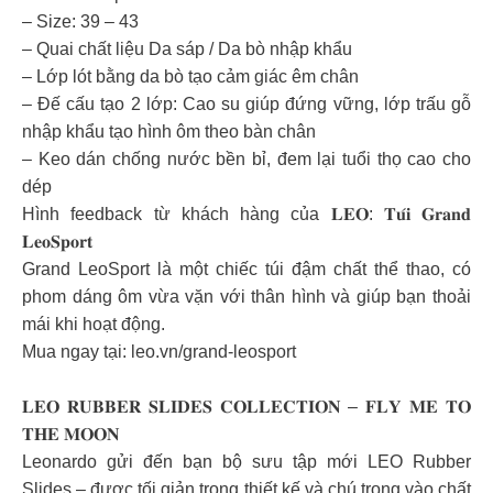
– Size: 39 – 43
– Quai chất liệu Da sáp / Da bò nhập khẩu
– Lớp lót bằng da bò tạo cảm giác êm chân
– Đế cấu tạo 2 lớp: Cao su giúp đứng vững, lớp trấu gỗ
nhập khẩu tạo hình ôm theo bàn chân
– Keo dán chống nước bền bỉ, đem lại tuổi thọ cao cho
dép
Hình feedback từ khách hàng của 𝐋𝐄𝐎: 𝐓𝐮́𝐢 𝐆𝐫𝐚𝐧𝐝
𝐋𝐞𝐨𝐒𝐩𝐨𝐫𝐭
Grand LeoSport là một chiếc túi đậm chất thể thao, có
phom dáng ôm vừa vặn với thân hình và giúp bạn thoải
mái khi hoạt động.
Mua ngay tại: leo.vn/grand-leosport
𝐋𝐄𝐎 𝐑𝐔𝐁𝐁𝐄𝐑 𝐒𝐋𝐈𝐃𝐄𝐒 𝐂𝐎𝐋𝐋𝐄𝐂𝐓𝐈𝐎𝐍 – 𝐅𝐋𝐘 𝐌𝐄 𝐓𝐎
𝐓𝐇𝐄 𝐌𝐎𝐎𝐍
Leonardo gửi đến bạn bộ sưu tập mới LEO Rubber
Slides – được tối giản trong thiết kế và chú trọng vào chất