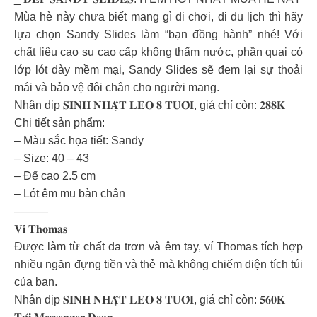
Mùa hè này chưa biết mang gì đi chơi, đi du lịch thì hãy
lựa chọn Sandy Slides làm “bạn đồng hành” nhé! Với
chất liệu cao su cao cấp không thấm nước, phần quai có
lớp lót dày mềm mại, Sandy Slides sẽ đem lại sự thoải
mái và bảo vệ đôi chân cho người mang.
Nhân dịp 𝐒𝐈𝐍𝐇 𝐍𝐇𝐀̣̂𝐓 𝐋𝐄𝐎 𝟖 𝐓𝐔𝐎̂̉𝐈, giá chỉ còn: 𝟐𝟖𝟖𝐊
Chi tiết sản phẩm:
– Màu sắc họa tiết: Sandy
– Size: 40 – 43
– Đế cao 2.5 cm
– Lót êm mu bàn chân
———
𝐕𝐢́ 𝐓𝐡𝐨𝐦𝐚𝐬
Được làm từ chất da trơn và êm tay, ví Thomas tích hợp
nhiều ngăn đựng tiền và thẻ mà không chiếm diện tích túi
của bạn.
Nhân dịp 𝐒𝐈𝐍𝐇 𝐍𝐇𝐀̣̂𝐓 𝐋𝐄𝐎 𝟖 𝐓𝐔𝐎̂̉𝐈, giá chỉ còn: 𝟓𝟔𝟎𝐊