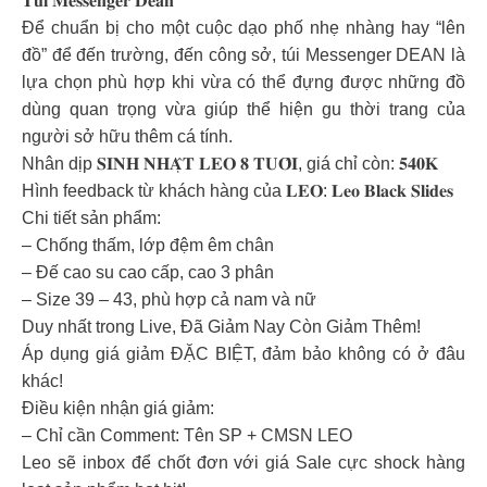
𝐓𝐮́𝐢 𝐌𝐞𝐬𝐬𝐞𝐧𝐠𝐞𝐫 𝐃𝐞𝐚𝐧
Để chuẩn bị cho một cuộc dạo phố nhẹ nhàng hay “lên
đồ” để đến trường, đến công sở, túi Messenger DEAN là
lựa chọn phù hợp khi vừa có thể đựng được những đồ
dùng quan trọng vừa giúp thể hiện gu thời trang của
người sở hữu thêm cá tính.
Nhân dịp 𝐒𝐈𝐍𝐇 𝐍𝐇𝐀̣̂𝐓 𝐋𝐄𝐎 𝟖 𝐓𝐔𝐎̂̉𝐈, giá chỉ còn: 𝟓𝟒𝟎𝐊
Hình feedback từ khách hàng của 𝐋𝐄𝐎: 𝐋𝐞𝐨 𝐁𝐥𝐚𝐜𝐤 𝐒𝐥𝐢𝐝𝐞𝐬
Chi tiết sản phẩm:
– Chống thấm, lớp đệm êm chân
– Đế cao su cao cấp, cao 3 phân
– Size 39 – 43, phù hợp cả nam và nữ
Duy nhất trong Live, Đã Giảm Nay Còn Giảm Thêm!
Áp dụng giá giảm ĐẶC BIỆT, đảm bảo không có ở đâu
khác!
Điều kiện nhận giá giảm:
– Chỉ cần Comment: Tên SP + CMSN LEO
Leo sẽ inbox để chốt đơn với giá Sale cực shock hàng