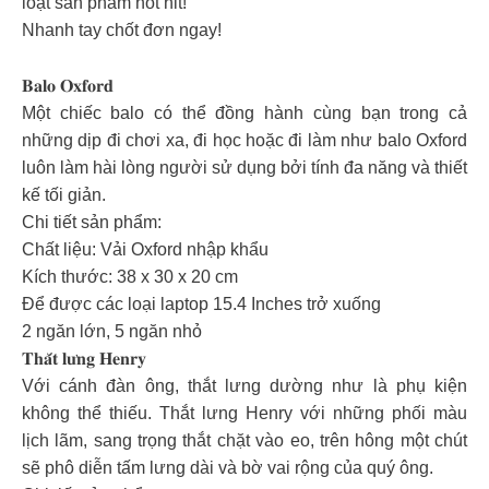
loạt sản phẩm hot hit!
Nhanh tay chốt đơn ngay!
𝐁𝐚𝐥𝐨 𝐎𝐱𝐟𝐨𝐫𝐝
Một chiếc balo có thể đồng hành cùng bạn trong cả
những dịp đi chơi xa, đi học hoặc đi làm như balo Oxford
luôn làm hài lòng người sử dụng bởi tính đa năng và thiết
kế tối giản.
Chi tiết sản phẩm:
Chất liệu: Vải Oxford nhập khẩu
Kích thước: 38 x 30 x 20 cm
Để được các loại laptop 15.4 Inches trở xuống
2 ngăn lớn, 5 ngăn nhỏ
𝐓𝐡𝐚̆́𝐭 𝐥𝐮̛𝐧𝐠 𝐇𝐞𝐧𝐫𝐲
Với cánh đàn ông, thắt lưng dường như là phụ kiện
không thể thiếu. Thắt lưng Henry với những phối màu
lịch lãm, sang trọng thắt chặt vào eo, trên hông một chút
sẽ phô diễn tấm lưng dài và bờ vai rộng của quý ông.