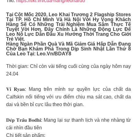
Tiki:
https://tiki.vn/cua-hang/leonardo
Tại Cột Mốc 2020, Leo Khai Trương 2 Flagship Stores
Tại TP. Hồ Chí Minh Và Hà Nội Với Hy Vọng Khách
Hàng Sẽ Có Những Trải Nghiệm Mua Sắm Thực Tế
Tuyệt Vời Hơn. Đây Chính Là Những Động Lực Để
Leo Nỗ Lực Dẫn Đầu Xu Hướng Thời Trang Cho Giới
Trẻ Việt.
Hàng Ngàn Phần Quà Và Mã Giảm Giá Hấp Dẫn Đang
Chờ Bạn Khám Phá Trong Dịp Sinh Nhật Lần Thứ 8
Của Leo Tại: Leo.vn/BDAY8
Thời gian: Chỉ còn vài tiếng cuối cùng của ngày hôm nay
24.04
𝐕𝐢́ 𝐑𝐲𝐚𝐧: Mang trên mình sự quyền lực của chất da
Calfskin nổi tiếng với ưu điểm chịu ma sát cao, chất da
dai và bền bỉ cực lâu theo thời gian.
𝐃𝐞́𝐩 𝐓𝐫𝐚̂́𝐮 𝐁𝐨𝐝𝐡𝐢: Mang lại sự thanh lịch và nhẹ nhàng từ
cái nhìn đầu tiên
Chi tiết sản phẩm: