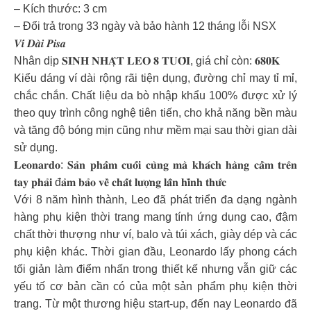
– Kích thước: 3 cm
– Đổi trả trong 33 ngày và bảo hành 12 tháng lỗi NSX
𝑽𝒊́ 𝑫𝒂̀𝒊 𝑷𝒊𝒔𝒂
Nhân dịp 𝐒𝐈𝐍𝐇 𝐍𝐇𝐀̣̂𝐓 𝐋𝐄𝐎 𝟖 𝐓𝐔𝐎̂̉𝐈, giá chỉ còn: 𝟔𝟖𝟎𝐊
Kiểu dáng ví dài rộng rãi tiện dụng, đường chỉ may tỉ mỉ,
chắc chắn. Chất liệu da bò nhập khẩu 100% được xử lý
theo quy trình công nghệ tiên tiến, cho khả năng bền màu
và tăng độ bóng mịn cũng như mềm mại sau thời gian dài
sử dụng.
𝐋𝐞𝐨𝐧𝐚𝐫𝐝𝐨: 𝐒𝐚̉𝐧 𝐩𝐡𝐚̂̉𝐦 𝐜𝐮𝐨̂́𝐢 𝐜𝐮̀𝐧𝐠 𝐦𝐚̀ 𝐤𝐡𝐚́𝐜𝐡 𝐡𝐚̀𝐧𝐠 𝐜𝐚̂̀𝐦 𝐭𝐫𝐞̂𝐧
𝐭𝐚𝐲 𝐩𝐡𝐚̉𝐢 đ𝐚̉𝐦 𝐛𝐚̉𝐨 𝐯𝐞̂̀ 𝐜𝐡𝐚̂́𝐭 𝐥𝐮̛𝐨̛̣𝐧𝐠 𝐥𝐚̂̃𝐧 𝐡𝐢̀𝐧𝐡 𝐭𝐡𝐮̛́𝐜
Với 8 năm hình thành, Leo đã phát triển đa dạng ngành
hàng phụ kiện thời trang mang tính ứng dụng cao, đậm
chất thời thượng như ví, balo và túi xách, giày dép và các
phụ kiện khác. Thời gian đầu, Leonardo lấy phong cách
tối giản làm điểm nhấn trong thiết kế nhưng vẫn giữ các
yếu tố cơ bản cần có của một sản phẩm phụ kiện thời
trang. Từ một thương hiệu start-up, đến nay Leonardo đã