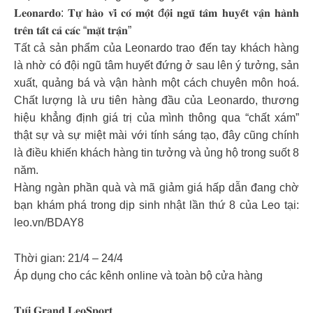
𝐋𝐞𝐨𝐧𝐚𝐫𝐝𝐨: 𝐓𝐮̛̣ 𝐡𝐚̀𝐨 𝐯𝐢̀ 𝐜𝐨́ 𝐦𝐨̣̂𝐭 đ𝐨̣̂𝐢 𝐧𝐠𝐮̃ 𝐭𝐚̂𝐦 𝐡𝐮𝐲𝐞̂́𝐭 𝐯𝐚̣̂𝐧 𝐡𝐚̀𝐧𝐡
𝐭𝐫𝐞̂𝐧 𝐭𝐚̂́𝐭 𝐜𝐚̉ 𝐜𝐚́𝐜 “𝐦𝐚̣̆𝐭 𝐭𝐫𝐚̣̂𝐧”
Tất cả sản phẩm của Leonardo trao đến tay khách hàng
là nhờ có đội ngũ tâm huyết đứng ở sau lên ý tưởng, sản
xuất, quảng bá và vận hành một cách chuyên môn hoá.
Chất lượng là ưu tiên hàng đầu của Leonardo, thương
hiệu khẳng định giá trị của mình thông qua “chất xám”
thật sự và sự miệt mài với tính sáng tạo, đây cũng chính
là điều khiến khách hàng tin tưởng và ủng hộ trong suốt 8
năm.
Hàng ngàn phần quà và mã giảm giá hấp dẫn đang chờ
bạn khám phá trong dịp sinh nhật lần thứ 8 của Leo tại:
leo.vn/BDAY8
Thời gian: 21/4 – 24/4
Áp dụng cho các kênh online và toàn bộ cửa hàng
𝐓𝐮́𝐢 𝐆𝐫𝐚𝐧𝐝 𝐋𝐞𝐨𝐒𝐩𝐨𝐫𝐭