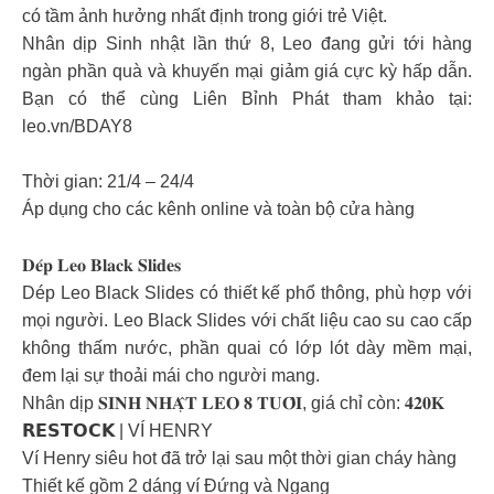
có tầm ảnh hưởng nhất định trong giới trẻ Việt.
Nhân dịp Sinh nhật lần thứ 8, Leo đang gửi tới hàng
ngàn phần quà và khuyến mại giảm giá cực kỳ hấp dẫn.
Bạn có thể cùng Liên Bỉnh Phát tham khảo tại:
leo.vn/BDAY8
Thời gian: 21/4 – 24/4
Áp dụng cho các kênh online và toàn bộ cửa hàng
𝐃𝐞́𝐩 𝐋𝐞𝐨 𝐁𝐥𝐚𝐜𝐤 𝐒𝐥𝐢𝐝𝐞𝐬
Dép Leo Black Slides có thiết kế phổ thông, phù hợp với
mọi người. Leo Black Slides với chất liệu cao su cao cấp
không thấm nước, phần quai có lớp lót dày mềm mại,
đem lại sự thoải mái cho người mang.
Nhân dịp 𝐒𝐈𝐍𝐇 𝐍𝐇𝐀̣̂𝐓 𝐋𝐄𝐎 𝟖 𝐓𝐔𝐎̂̉𝐈, giá chỉ còn: 𝟒𝟐𝟎𝐊
𝗥𝗘𝗦𝗧𝗢𝗖𝗞 | VÍ HENRY
Ví Henry siêu hot đã trở lại sau một thời gian cháy hàng
Thiết kế gồm 2 dáng ví Đứng và Ngang