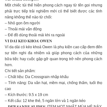
Một chiếc túi thể hiện phong cách ngay từ tên gọi nhưng
phải trực tiếp trải nghiệm mới có thể biết được các tính
năng không thể nào từ chối:
– Nhỏ gọn ôm người
– Thoải mái vận động
– Để đồ dùng thoải mái khi ra ngoài
𝐕𝐈́ 𝐃𝐀̀𝐈 𝐊𝐄́𝐎 𝐊𝐇𝐎𝐀́ 𝐎𝐖𝐄𝐍
Ví da dài có kéo khoá Owen là phụ kiện cao cấp đem đến
sự tiện nghi đa nhiệm và giúp phong cách của những
bữa tiệc hay cuộc gặp gỡ quan trọng trở nên phong cách
hơn.
Chi tiết sản phẩm:
– Chất liệu: Da Crossgrain nhập khẩu
– Tính năng: Da vân hạt, mềm mại, chống thấm, tuổi thọ
cao
– Kích thước: 9.5 x 19 cm
– Kết cấu: 12 khe thẻ, 5 ngăn lớn và 1 ngăn kéo
_ 𝐃𝐄́𝐏 𝐒𝐀𝐍𝐃𝐘 𝐒𝐋𝐈𝐃𝐄𝐒: ITEM HOT NHẤT MÙA HÈ NÀY