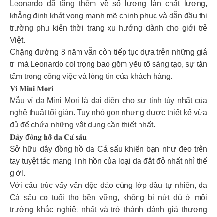
Leonardo đã tăng thêm về số lượng lẫn chất lượng,
khẳng định khát vọng mạnh mẽ chinh phục và dẫn đầu thị
trường phụ kiện thời trang xu hướng dành cho giới trẻ
Việt.
Chặng đường 8 năm vẫn còn tiếp tục dựa trên những giá
trị mà Leonardo coi trọng bao gồm yếu tố sáng tạo, sự tận
tâm trong công việc và lòng tin của khách hàng.
𝐕𝐢́ 𝐌𝐢𝐧𝐢 𝐌𝐨𝐫𝐢
Mẫu ví da Mini Mori là đại diện cho sự tinh túy nhất của
nghệ thuật tối giản. Tuy nhỏ gọn nhưng được thiết kế vừa
đủ để chứa những vật dụng cần thiết nhất.
𝐃𝐚̂𝐲 đ𝐨̂̀𝐧𝐠 𝐡𝐨̂̀ 𝐝𝐚 𝐂𝐚́ 𝐬𝐚̂́𝐮
Sở hữu dây đồng hồ da Cá sấu khiến bạn như đeo trên
tay tuyệt tác mang linh hồn của loại da đắt đỏ nhất nhì thế
giới.
Với cấu trúc vẩy vân độc đáo cùng lớp dầu tự nhiên, da
Cá sấu có tuổi thọ bền vững, không bị nứt dù ở môi
trường khắc nghiệt nhất và trở thành đánh giá thượng