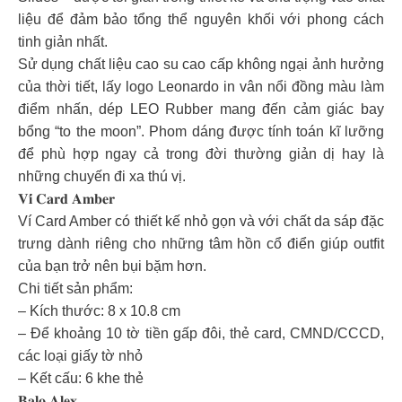
liệu để đảm bảo tổng thể nguyên khối với phong cách
tinh giản nhất.
Sử dụng chất liệu cao su cao cấp không ngại ảnh hưởng
của thời tiết, lấy logo Leonardo in vân nổi đồng màu làm
điểm nhấn, dép LEO Rubber mang đến cảm giác bay
bổng “to the moon”. Phom dáng được tính toán kĩ lưỡng
để phù hợp ngay cả trong đời thường giản dị hay là
những chuyến đi xa thú vị.
𝐕𝐢́ 𝐂𝐚𝐫𝐝 𝐀𝐦𝐛𝐞𝐫
Ví Card Amber có thiết kế nhỏ gọn và với chất da sáp đặc
trưng dành riêng cho những tâm hồn cổ điển giúp outfit
của bạn trở nên bụi bặm hơn.
Chi tiết sản phẩm:
– Kích thước: 8 x 10.8 cm
– Để khoảng 10 tờ tiền gấp đôi, thẻ card, CMND/CCCD,
các loại giấy tờ nhỏ
– Kết cấu: 6 khe thẻ
𝐁𝐚𝐥𝐨 𝐀𝐥𝐞𝐱