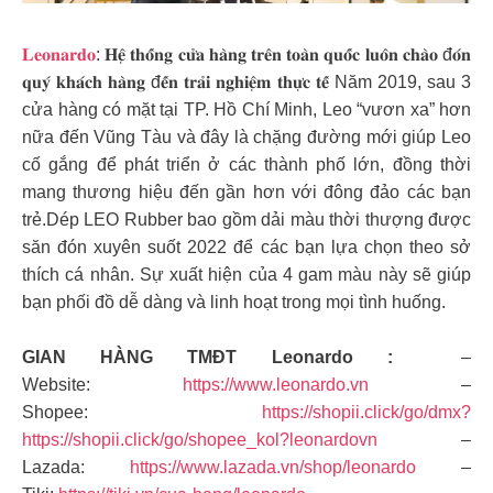
𝐋𝐞𝐨𝐧𝐚𝐫𝐝𝐨
: 𝐇𝐞̣̂ 𝐭𝐡𝐨̂́𝐧𝐠 𝐜𝐮̛̉𝐚 𝐡𝐚̀𝐧𝐠 𝐭𝐫𝐞̂𝐧 𝐭𝐨𝐚̀𝐧 𝐪𝐮𝐨̂́𝐜 𝐥𝐮𝐨̂𝐧 𝐜𝐡𝐚̀𝐨 đ𝐨́𝐧
𝐪𝐮𝐲́ 𝐤𝐡𝐚́𝐜𝐡 𝐡𝐚̀𝐧𝐠 đ𝐞̂́𝐧 𝐭𝐫𝐚̉𝐢 𝐧𝐠𝐡𝐢𝐞̣̂𝐦 𝐭𝐡𝐮̛̣𝐜 𝐭𝐞̂́ Năm 2019, sau 3
cửa hàng có mặt tại TP. Hồ Chí Minh, Leo “vươn xa” hơn
nữa đến Vũng Tàu và đây là chặng đường mới giúp Leo
cố gắng để phát triển ở các thành phố lớn, đồng thời
mang thương hiệu đến gần hơn với đông đảo các bạn
trẻ.Dép LEO Rubber bao gồm dải màu thời thượng được
săn đón xuyên suốt 2022 để các bạn lựa chọn theo sở
thích cá nhân. Sự xuất hiện của 4 gam màu này sẽ giúp
bạn phối đồ dễ dàng và linh hoạt trong mọi tình huống.
GIAN HÀNG TMĐT Leonardo :
–
Website:
https://www.leonardo.vn
–
Shopee:
https://shopii.click/go/dmx?
https://shopii.click/go/shopee_kol?leonardovn
–
Lazada:
https://www.lazada.vn/shop/leonardo
–