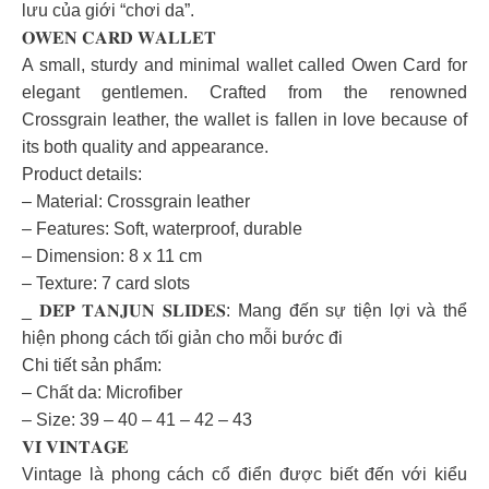
lưu của giới “chơi da”.
𝐎𝐖𝐄𝐍 𝐂𝐀𝐑𝐃 𝐖𝐀𝐋𝐋𝐄𝐓
A small, sturdy and minimal wallet called Owen Card for
elegant gentlemen. Crafted from the renowned
Crossgrain leather, the wallet is fallen in love because of
its both quality and appearance.
Product details:
– Material: Crossgrain leather
– Features: Soft, waterproof, durable
– Dimension: 8 x 11 cm
– Texture: 7 card slots
_ 𝐃𝐄́𝐏 𝐓𝐀𝐍𝐉𝐔𝐍 𝐒𝐋𝐈𝐃𝐄𝐒: Mang đến sự tiện lợi và thể
hiện phong cách tối giản cho mỗi bước đi
Chi tiết sản phẩm:
– Chất da: Microfiber
– Size: 39 – 40 – 41 – 42 – 43
𝐕𝐈́ 𝐕𝐈𝐍𝐓𝐀𝐆𝐄
Vintage là phong cách cổ điển được biết đến với kiểu