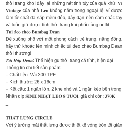
thời trang khơi dậy lại những nét tinh túy của quá khứ. 𝐕𝐢́
𝐕𝐢𝐧𝐭𝐚𝐠𝐞 của nhà 𝐋𝐞𝐨 không nằm trong ngoại lệ, ví được
làm từ chất da sáp mềm dẻo, dày dặn nên cầm chắc tay
và luôn giữ được tính thời trang khi phối cùng outfit.
𝐓𝐮́𝐢 đ𝐞𝐨 𝐜𝐡𝐞́𝐨 𝐁𝐮𝐦𝐛𝐚𝐠 𝐃𝐞𝐚𝐧
Để xuống phố với một phong cách trẻ trung, năng động,
hãy thử khoác lên mình chiếc túi đeo chéo Bumbag Dean
thời thượng!
𝑻𝒖́𝒊 𝑯𝒐̣̂𝒑 𝑫𝒆𝒂𝒏: Thể hiện gu thời trang cá tính, hiện đại
Thông tin chi tiết sản phẩm:
– Chất liệu: Vải 300 TPE
– Kích thước: 26 x 16cm
– Kết cấu: 1 ngăn lớn, 2 khe nhỏ và 1 ngăn kéo bên trong
Nhân dịp 𝐒𝐈𝐍𝐇 𝐍𝐇𝐀̣̂𝐓 𝐋𝐄𝐎 𝟖 𝐓𝐔𝐎̂̉𝐈, giá chỉ còn: 𝟑𝟕𝟎𝐊
_
𝐓𝐇𝐀̆́𝐓 𝐋𝐔̛𝐍𝐆 𝐂𝐈𝐑𝐂𝐋𝐄
Với ý tưởng mặt thắt lưng được thiết kế vòng tròn tối giản