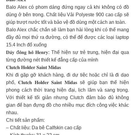
Balo Alex có phom dáng đứng ngay cả khi không có đồ
dùng ở bên trong. Chất liệu Vải Polyeste 900 cao cấp sẽ
giúp trượt nước tốt và bảo vệ đồ dùng một cách an toàn.
Balo Alex chắc chắn sẽ làm bạn hài lòng khi có thể mang
đầy đủ mọi thứ ra đường, có thể để được các loại laptop
15.4 Inch đổ xuống
𝐃𝐚̂𝐲 đ𝐨̂̀𝐧𝐠 𝐡𝐨̂̀ 𝐇𝐞𝐧𝐫𝐲: Thể hiện sự trẻ trung, hiện đại qua
từng đường nét thiết kế đẳng cấp của mình
𝐂𝐥𝐮𝐭𝐜𝐡 𝐇𝐨𝐥𝐝𝐞𝐫 𝐒𝐚𝐢𝐧𝐭 𝐌𝐢𝐝𝐚𝐬
Khi đi gặp gỡ khách hàng, đi dự tiệc hoặc chỉ là đi dạo
phố, 𝐂𝐥𝐮𝐭𝐜𝐡 𝐇𝐨𝐥𝐝𝐞𝐫 𝐒𝐚𝐢𝐧𝐭 𝐌𝐢𝐝𝐚𝐬 sẽ giúp bạn thể hiện
phong cách thời trang hiện đại, lịch lãm và sang trọng.
Với thiết kế tối giản nhưng Clutch đảm bảo đủ không
gian để bạn đựng đồ cho nhiều mục đích công việc khác
nhau.
Chi tiết sản phẩm:
– Chất liệu: Da bê Calfskin cao cấp