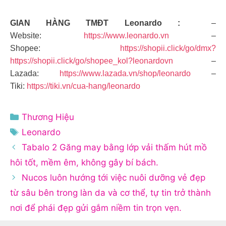
GIAN HÀNG TMĐT Leonardo :
–
Website:
https://www.leonardo.vn
–
Shopee:
https://shopii.click/go/dmx?
https://shopii.click/go/shopee_kol?leonardovn
–
Lazada:
https://www.lazada.vn/shop/leonardo
–
Tiki:
https://tiki.vn/cua-hang/leonardo
Danh
Thương Hiệu
mục
Thẻ
Leonardo
Tabalo 2 Găng may bằng lớp vải thấm hút mồ
hôi tốt, mềm êm, không gây bí bách.
Nucos luôn hướng tới việc nuôi dưỡng vẻ đẹp
từ sâu bên trong làn da và cơ thể, tự tin trở thành
nơi để phái đẹp gửi gắm niềm tin trọn vẹn.