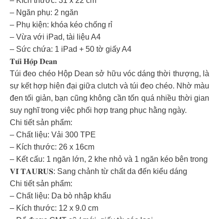
– Kích thước: 31 x 22 cm
– Ngăn phụ: 2 ngăn
– Phụ kiện: khóa kéo chống rỉ
– Vừa với iPad, tài liệu A4
– Sức chứa: 1 iPad + 50 tờ giấy A4
𝐓𝐮́𝐢 𝐇𝐨̣̂𝐩 𝐃𝐞𝐚𝐧
Túi đeo chéo Hộp Dean sở hữu vóc dáng thời thượng, là
sự kết hợp hiện đại giữa clutch và túi đeo chéo. Nhờ màu
đen tối giản, bạn cũng không cần tốn quá nhiều thời gian
suy nghĩ trong việc phối hợp trang phục hằng ngày.
Chi tiết sản phẩm:
– Chất liệu: Vải 300 TPE
– Kích thước: 26 x 16cm
– Kết cấu: 1 ngăn lớn, 2 khe nhỏ và 1 ngăn kéo bên trong
𝐕𝐈́ 𝐓𝐀𝐔𝐑𝐔𝐒: Sang chảnh từ chất da đến kiểu dáng
Chi tiết sản phẩm:
– Chất liệu: Da bò nhập khẩu
– Kích thước: 12 x 9.0 cm