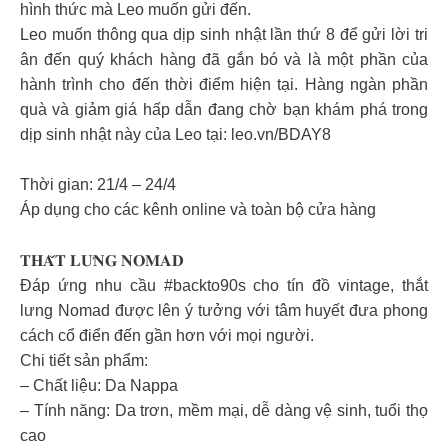
hình thức mà Leo muốn gửi đến.
Leo muốn thông qua dịp sinh nhật lần thứ 8 để gửi lời tri
ân đến quý khách hàng đã gắn bó và là một phần của
hành trình cho đến thời điểm hiện tại. Hàng ngàn phần
quà và giảm giá hấp dẫn đang chờ bạn khám phá trong
dịp sinh nhật này của Leo tại: leo.vn/BDAY8
Thời gian: 21/4 – 24/4
Áp dụng cho các kênh online và toàn bộ cửa hàng
𝐓𝐇𝐀̆́𝐓 𝐋𝐔̛𝐍𝐆 𝐍𝐎𝐌𝐀𝐃
Đáp ứng nhu cầu #backto90s cho tín đồ vintage, thắt
lưng Nomad được lên ý tưởng với tâm huyết đưa phong
cách cổ điển đến gần hơn với mọi người.
Chi tiết sản phẩm:
– Chất liệu: Da Nappa
– Tính năng: Da trơn, mềm mại, dễ dàng vệ sinh, tuổi thọ
cao