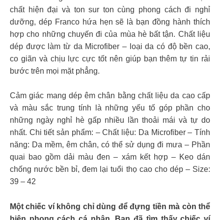
chất hiện đại và ton sur ton cùng phong cách đi nghỉ
dưỡng, dép Franco hứa hẹn sẽ là bạn đồng hành thích
hợp cho những chuyến đi của mùa hè bất tận. Chất liệu
dép được làm từ da Microfiber – loại da có độ bền cao,
co giãn và chịu lực cực tốt nên giúp bạn thêm tự tin rải
bước trên mọi mặt phẳng.
Cảm giác mang dép êm chân bằng chất liệu da cao cấp
và màu sắc trung tính là những yếu tố góp phần cho
những ngày nghỉ hè gấp nhiều lần thoải mái và tự do
nhất. Chi tiết sản phẩm: – Chất liệu: Da Microfiber – Tính
năng: Da mềm, êm chân, có thể sử dụng đi mưa – Phần
quai bao gồm dải màu đen – xám kết hợp – Keo dán
chống nước bền bỉ, đem lại tuổi thọ cao cho dép – Size:
39 – 42
Một chiếc ví không chỉ dùng để đựng tiền mà còn thể
hiện phong cách cá nhân. Bạn đã tìm thấy chiếc ví