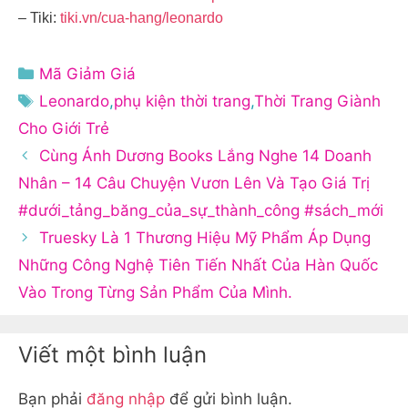
– Tiki:
tiki.vn/cua-hang/leonardo
Danh
Mã Giảm Giá
mục
Thẻ
Leonardo
,
phụ kiện thời trang
,
Thời Trang Giành
Cho Giới Trẻ
Cùng Ánh Dương Books Lắng Nghe 14 Doanh
Nhân – 14 Câu Chuyện Vươn Lên Và Tạo Giá Trị
#dưới_tảng_băng_của_sự_thành_công #sách_mới
Truesky Là 1 Thương Hiệu Mỹ Phẩm Áp Dụng
Những Công Nghệ Tiên Tiến Nhất Của Hàn Quốc
Vào Trong Từng Sản Phẩm Của Mình.
Viết một bình luận
Bạn phải
đăng nhập
để gửi bình luận.