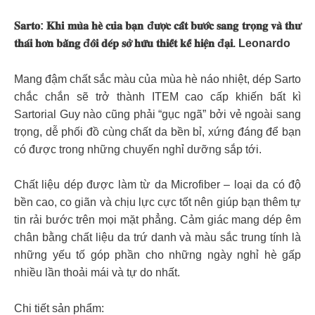
𝐒𝐚𝐫𝐭𝐨: 𝐊𝐡𝐢 𝐦𝐮̀𝐚 𝐡𝐞̀ 𝐜𝐮̉𝐚 𝐛𝐚̣𝐧 đ𝐮̛𝐨̛̣𝐜 𝐜𝐚̂́𝐭 𝐛𝐮̛𝐨̛́𝐜 𝐬𝐚𝐧𝐠 𝐭𝐫𝐨̣𝐧𝐠 𝐯𝐚̀ 𝐭𝐡𝐮̛
𝐭𝐡𝐚́𝐢 𝐡𝐨̛𝐧 𝐛𝐚̆̀𝐧𝐠 đ𝐨̂𝐢 𝐝𝐞́𝐩 𝐬𝐨̛̉ 𝐡𝐮̛̃𝐮 𝐭𝐡𝐢𝐞̂́𝐭 𝐤𝐞̂́ 𝐡𝐢𝐞̣̂𝐧 đ𝐚̣𝐢. Leonardo
Mang đậm chất sắc màu của mùa hè náo nhiệt, dép Sarto
chắc chắn sẽ trở thành ITEM cao cấp khiến bất kì
Sartorial Guy nào cũng phải “gục ngã” bởi vẻ ngoài sang
trọng, dễ phối đồ cùng chất da bền bỉ, xứng đáng để bạn
có được trong những chuyến nghỉ dưỡng sắp tới.
Chất liệu dép được làm từ da Microfiber – loại da có độ
bền cao, co giãn và chịu lực cực tốt nên giúp bạn thêm tự
tin rải bước trên mọi mặt phẳng. Cảm giác mang dép êm
chân bằng chất liệu da trứ danh và màu sắc trung tính là
những yếu tố góp phần cho những ngày nghỉ hè gấp
nhiều lần thoải mái và tự do nhất.
Chi tiết sản phẩm: