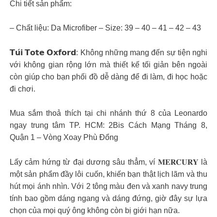
Chi tiết sản phẩm:
– Chất liệu: Da Microfiber – Size: 39 – 40 – 41 – 42 – 43
𝗧𝘂́𝗶 𝗧𝗼𝘁𝗲 𝗢𝘅𝗳𝗼𝗿𝗱: Không những mang đến sự tiện nghi
với không gian rộng lớn mà thiết kế tối giản bên ngoài
còn giúp cho bạn phối đồ dễ dàng để đi làm, đi học hoặc
đi chơi.
Mua sắm thoả thích tại chi nhánh thứ 8 của Leonardo
ngay trung tâm TP. HCM: 2Bis Cách Mạng Tháng 8,
Quận 1 – Vòng Xoay Phù Đổng
Lấy cảm hứng từ đại dương sâu thẳm, ví 𝐌𝐄𝐑𝐂𝐔𝐑𝐘 là
một sản phẩm đầy lôi cuốn, khiến bạn thật lịch lãm và thu
hút mọi ánh nhìn. Với 2 tông màu đen và xanh navy trung
tính bao gồm dáng ngang và dáng đứng, giờ đây sự lựa
chọn của mọi quý ông không còn bị giới hạn nữa.