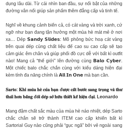
dụng lâu dài. Từ cái nhìn ban đầu, sự nổi bật của những
đường vân nổi giúp sản phẩm thêm đẳng cấp và tinh tế.
Nghĩ về khung cảnh biển cả, có cát vàng và trời xanh, cứ
ngỡ như bạn đang tận hưởng một mùa hè mát mẻ ở nơi
xa… Dép 𝗦𝗮𝗻𝗱𝘆 𝗦𝗹𝗶𝗱𝗲𝘀: Mô phỏng bức hoạ cát vàng
trên quai dép cùng chất liệu đế cao su cao cấp sẽ tạo
cảm giác êm chân và giúp phối đồ cực dễ với bất kì outfit
nào! Mang cả “thế giới” lên đường cùng 𝗕𝗮𝗹𝗼 𝗖𝘆𝗯𝗲𝗿.
Một chiếc balo chắc chắn cùng với kiểu dáng hiện đại
kèm tính đa năng chính là 𝗔𝗹𝗹 𝗜𝗻 𝗢𝗻𝗲 mà bạn cần.
𝐒𝐚𝐫𝐭𝐨: 𝐊𝐡𝐢 𝐦𝐮̀𝐚 𝐡𝐞̀ 𝐜𝐮̉𝐚 𝐛𝐚̣𝐧 đ𝐮̛𝐨̛̣𝐜 𝐜𝐚̂́𝐭 𝐛𝐮̛𝐨̛́𝐜 𝐬𝐚𝐧𝐠 𝐭𝐫𝐨̣𝐧𝐠 𝐯𝐚̀ 𝐭𝐡𝐮̛
𝐭𝐡𝐚́𝐢 𝐡𝐨̛𝐧 𝐛𝐚̆̀𝐧𝐠 đ𝐨̂𝐢 𝐝𝐞́𝐩 𝐬𝐨̛̉ 𝐡𝐮̛̃𝐮 𝐭𝐡𝐢𝐞̂́𝐭 𝐤𝐞̂́ 𝐡𝐢𝐞̣̂𝐧 đ𝐚̣𝐢. Leonardo
Mang đậm chất sắc màu của mùa hè náo nhiệt, dép Sarto
chắc chắn sẽ trở thành ITEM cao cấp khiến bất kì
Sartorial Guy nào cũng phải “gục ngã” bởi vẻ ngoài sang