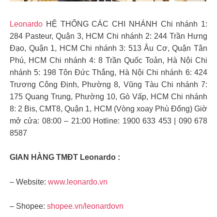
Leonardo
HỆ THỐNG CÁC CHI NHÁNH Chi nhánh 1:
284 Pasteur, Quận 3, HCM Chi nhánh 2: 244 Trần Hưng
Đạo, Quận 1, HCM Chi nhánh 3: 513 Âu Cơ, Quận Tân
Phú, HCM Chi nhánh 4: 8 Trần Quốc Toản, Hà Nội Chi
nhánh 5: 198 Tôn Đức Thắng, Hà Nội Chi nhánh 6: 424
Trương Công Định, Phường 8, Vũng Tàu Chi nhánh 7:
175 Quang Trung, Phường 10, Gò Vấp, HCM Chi nhánh
8: 2 Bis, CMT8, Quận 1, HCM (Vòng xoay Phù Đổng) Giờ
mở cửa: 08:00 – 21:00 Hotline: 1900 633 453‬ | 090 678
8587
GIAN HÀNG TMĐT Leonardo :
– Website:
www.leonardo.vn
– Shopee:
shopee.vn/leonardovn