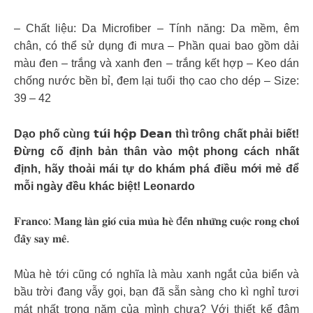
– Chất liệu: Da Microfiber – Tính năng: Da mềm, êm
chân, có thể sử dụng đi mưa – Phần quai bao gồm dải
màu đen – trắng và xanh đen – trắng kết hợp – Keo dán
chống nước bền bỉ, đem lại tuổi thọ cao cho dép – Size:
39 – 42
Dạo phố cùng 𝘁𝘂́𝗶 𝗵𝗼̣̂𝗽 𝗗𝗲𝗮𝗻 thì trông chất phải biết!
Đừng cố định bản thân vào một phong cách nhất
định, hãy thoải mái tự do khám phá điều mới mẻ để
mỗi ngày đều khác biệt! Leonardo
𝐅𝐫𝐚𝐧𝐜𝐨: 𝐌𝐚𝐧𝐠 𝐥𝐚̀𝐧 𝐠𝐢𝐨́ 𝐜𝐮̉𝐚 𝐦𝐮̀𝐚 𝐡𝐞̀ đ𝐞̂́𝐧 𝐧𝐡𝐮̛̃𝐧𝐠 𝐜𝐮𝐨̣̂𝐜 𝐫𝐨𝐧𝐠 𝐜𝐡𝐨̛𝐢
đ𝐚̂̀𝐲 𝐬𝐚𝐲 𝐦𝐞̂.
Mùa hè tới cũng có nghĩa là màu xanh ngắt của biển và
bầu trời đang vẫy gọi, bạn đã sẵn sàng cho kì nghỉ tươi
mát nhất trong năm của mình chưa? Với thiết kế đậm