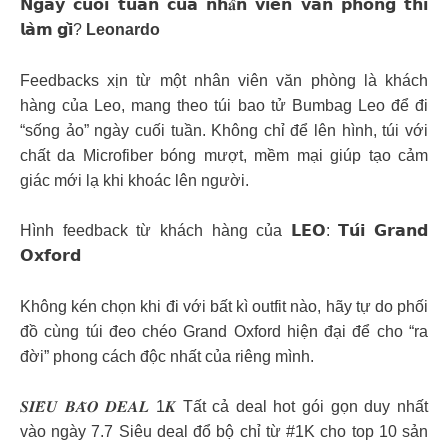
𝗡𝗴𝗮̀𝘆 𝗰𝘂𝗼̂́𝗶 𝘁𝘂𝗮̂̀𝗻 𝗰𝘂̉𝗮 𝗻𝗵𝐚̂𝗻 𝘃𝗶𝗲̂𝗻 𝘃𝗮̆𝗻 𝗽𝗵𝗼̀𝗻𝗴 𝘁𝗵𝗶̀
𝗹𝗮̀𝗺 𝗴𝗶̀?
Leonardo
Feedbacks xịn từ một nhân viên văn phòng là khách
hàng của Leo, mang theo túi bao tử Bumbag Leo để đi
“sống ảo” ngày cuối tuần. Không chỉ để lên hình, túi với
chất da Microfiber bóng mượt, mềm mại giúp tạo cảm
giác mới lạ khi khoác lên người.
Hình feedback từ khách hàng của 𝗟𝗘𝗢: 𝗧𝘂́𝗶 𝗚𝗿𝗮𝗻𝗱
𝗢𝘅𝗳𝗼𝗿𝗱
Không kén chọn khi đi với bất kì outfit nào, hãy tự do phối
đồ cùng túi đeo chéo Grand Oxford hiện đại để cho “ra
đời” phong cách độc nhất của riêng mình.
𝑺𝑰𝑬̂𝑼 𝑩𝑨̃𝑶 𝑫𝑬𝑨𝑳 1𝑲 Tất cả deal hot gói gọn duy nhất
vào ngày 7.7 Siêu deal đổ bộ chỉ từ #1K cho top 10 sản