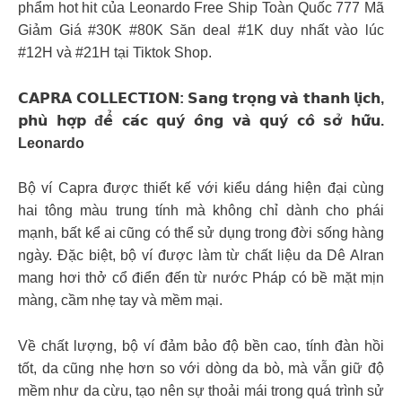
phẩm hot hit của Leonardo Free Ship Toàn Quốc 777 Mã
Giảm Giá #30K #80K Săn deal #1K duy nhất vào lúc
#12H và #21H tại Tiktok Shop.
𝗖𝗔𝗣𝗥𝗔 𝗖𝗢𝗟𝗟𝗘𝗖𝗧𝗜𝗢𝗡: 𝗦𝗮𝗻𝗴 𝘁𝗿𝗼̣𝗻𝗴 𝘃𝗮̀ 𝘁𝗵𝗮𝗻𝗵 𝗹𝗶̣𝗰𝗵,
𝗽𝗵𝘂̀ 𝗵𝗼̛̣𝗽 đ𝗲̂̉ 𝗰𝗮́𝗰 𝗾𝘂𝘆́ 𝗼̂𝗻𝗴 𝘃𝗮̀ 𝗾𝘂𝘆́ 𝗰𝗼̂ 𝘀𝗼̛̉ 𝗵𝘂̛̃𝘂.
Leonardo
Bộ ví Capra được thiết kế với kiểu dáng hiện đại cùng
hai tông màu trung tính mà không chỉ dành cho phái
mạnh, bất kể ai cũng có thể sử dụng trong đời sống hàng
ngày. Đặc biệt, bộ ví được làm từ chất liệu da Dê Alran
mang hơi thở cổ điển đến từ nước Pháp có bề mặt mịn
màng, cầm nhẹ tay và mềm mại.
Về chất lượng, bộ ví đảm bảo độ bền cao, tính đàn hồi
tốt, da cũng nhẹ hơn so với dòng da bò, mà vẫn giữ độ
mềm như da cừu, tạo nên sự thoải mái trong quá trình sử