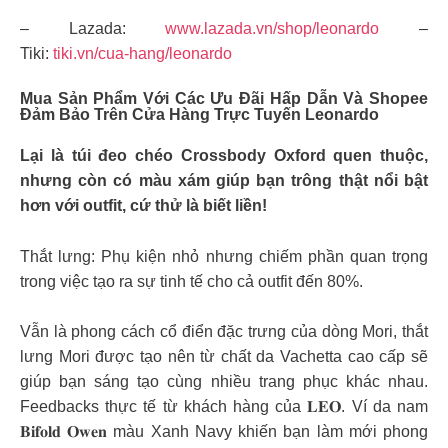
– Lazada:
www.lazada.vn/shop/leonardo
–
Tiki:
tiki.vn/cua-hang/leonardo
Mua Sản Phẩm Với Các Ưu Đãi Hấp Dẫn Và Shopee
Đảm Bảo Trên Cửa Hàng Trực Tuyến Leonardo
Lại là túi đeo chéo Crossbody Oxford quen thuộc,
nhưng còn có màu xám giúp bạn trông thật nổi bật
hơn với outfit, cứ thử là biết liền!
Thắt lưng: Phụ kiện nhỏ nhưng chiếm phần quan trọng
trong việc tạo ra sự tinh tế cho cả outfit đến 80%.
Vẫn là phong cách cổ điển đặc trưng của dòng Mori, thắt
lưng Mori được tạo nên từ chất da Vachetta cao cấp sẽ
giúp bạn sáng tạo cùng nhiều trang phục khác nhau.
Feedbacks thực tế từ khách hàng của 𝐋𝐄𝐎. Ví da nam
𝐁𝐢𝐟𝐨𝐥𝐝 𝐎𝐰𝐞𝐧 màu Xanh Navy khiến bạn làm mới phong