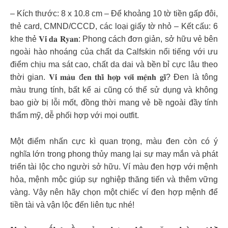
– Kích thước: 8 x 10.8 cm – Để khoảng 10 tờ tiền gấp đôi,
thẻ card, CMND/CCCD, các loại giấy tờ nhỏ – Kết cấu: 6
khe thẻ 𝐕𝐢́ 𝐝𝐚 𝐑𝐲𝐚𝐧: Phong cách đơn giản, sở hữu vẻ bên
ngoài hào nhoáng của chất da Calfskin nổi tiếng với ưu
điểm chịu ma sát cao, chất da dai và bền bỉ cực lâu theo
thời gian. 𝐕𝐢́ 𝐦𝐚̀𝐮 đ𝐞𝐧 𝐭𝐡𝐢̀ 𝐡𝐨̛̣𝐩 𝐯𝐨̛́𝐢 𝐦𝐞̣̂𝐧𝐡 𝐠𝐢̀? Đen là tông
màu trung tính, bất kể ai cũng có thể sử dụng và không
bao giờ bị lỗi mốt, đồng thời mang vẻ bề ngoài đầy tính
thẩm mỹ, dễ phối hợp với mọi outfit.
Một điểm nhấn cực kì quan trọng, màu đen còn có ý
nghĩa lớn trong phong thủy mang lại sự may mắn và phát
triển tài lộc cho người sở hữu. Ví màu đen hợp với mệnh
hỏa, mệnh mộc giúp sự nghiệp thăng tiến và thêm vững
vàng. Vậy nên hãy chọn một chiếc ví đen hợp mệnh để
tiền tài và vận lộc đến liên tục nhé!