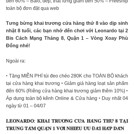
đến 60% – Balo, dép, thắt lưng giảm đến 50% – Freeship
toàn bộ đơn đặt qua web
Tưng bừng khai trương cửa hàng thứ 8 vào dịp sinh
nhật 8 tuổi, các bạn nhớ đến chơi với Leonardo tại 2
Bis Cách Mạng Tháng 8, Quận 1 – Vòng Xoay Phù
Đổng nhé!
Ngoài ra:
‣ Tặng MIỄN PHÍ túi đeo chéo 280K cho TOÀN BỘ khách
tại cửa hàng khai trương ‣ Giảm giá hàng loạt sản phẩm
đến 60% (Riêng cửa hàng khai trương giảm thêm 10%) ‣
Áp dụng toàn bộ kênh Online & Cửa hàng ‣ Duy nhất 04
ngày từ 01 – 04/07
𝐋𝐄𝐎𝐍𝐀𝐑𝐃𝐎: 𝐊𝐇𝐀𝐈 𝐓𝐑𝐔̛𝐎̛𝐍𝐆 𝐂𝐔̛̉𝐀 𝐇𝐀̀𝐍𝐆 𝐓𝐇𝐔̛́ 𝟖 𝐓𝐀̣𝐈
𝐓𝐑𝐔𝐍𝐆 𝐓𝐀̂𝐌 𝐐𝐔𝐀̣̂𝐍 𝟏 𝐕𝐎̛́𝐈 𝐍𝐇𝐈𝐄̂̀𝐔 𝐔̛𝐔 Đ𝐀̃𝐈 𝐇𝐀̂́𝐏 𝐃𝐀̂̃𝐍