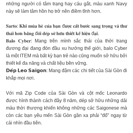
những người có tâm trạng hay cáu gắt, màu xanh Navy
này sẽ làm tâm hồn họ trở nên điềm tĩnh hơn.
𝐒𝐚𝐫𝐭𝐨: 𝐊𝐡𝐢 𝐦𝐮̀𝐚 𝐡𝐞̀ 𝐜𝐮̉𝐚 𝐛𝐚̣𝐧 đ𝐮̛𝐨̛̣𝐜 𝐜𝐚̂́𝐭 𝐛𝐮̛𝐨̛́𝐜 𝐬𝐚𝐧𝐠 𝐭𝐫𝐨̣𝐧𝐠 𝐯𝐚̀ 𝐭𝐡𝐮̛
𝐭𝐡𝐚́𝐢 𝐡𝐨̛𝐧 𝐛𝐚̆̀𝐧𝐠 đ𝐨̂𝐢 𝐝𝐞́𝐩 𝐬𝐨̛̉ 𝐡𝐮̛̃𝐮 𝐭𝐡𝐢𝐞̂́𝐭 𝐤𝐞̂́ 𝐡𝐢𝐞̣̂𝐧 đ𝐚̣𝐢.
𝐁𝐚𝐥𝐨 𝐂𝐲𝐛𝐞𝐫: Mang trên mình sắc thái của thời trang
đương đại đang đón đầu xu hướng thế giới, balo Cyber
là một ITEM mà bất kỳ bạn trẻ nào cũng muốn sở hữu bởi
thiết kế đa năng và chất liệu bền vững.
𝗗𝗲́𝗽 𝗟𝗲𝗼 𝗦𝗮𝗶𝗴𝗼𝗻: Mang đậm các chi tiết của Sài Gòn đi
khắp mọi nơi.
Với mã Zip Code của Sài Gòn và cột mốc Leonardo
được hình thành cách đây 8 năm, dép sở hữu những dải
màu thời thượng khiến không những các Saigonese mà
còn các bạn yêu mến Sài Gòn gần xa phải “đổ” ngay từ
cái nhìn đầu tiên.