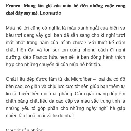
𝐅𝐫𝐚𝐧𝐜𝐨: 𝐌𝐚𝐧𝐠 𝐥𝐚̀𝐧 𝐠𝐢𝐨́ 𝐜𝐮̉𝐚 𝐦𝐮̀𝐚 𝐡𝐞̀ đ𝐞̂́𝐧 𝐧𝐡𝐮̛̃𝐧𝐠 𝐜𝐮𝐨̣̂𝐜 𝐫𝐨𝐧𝐠
𝐜𝐡𝐨̛𝐢 đ𝐚̂̀𝐲 𝐬𝐚𝐲 𝐦𝐞̂. Leonardo
Mùa hè tới cũng có nghĩa là màu xanh ngắt của biển và
bầu trời đang vẫy gọi, bạn đã sẵn sàng cho kì nghỉ tươi
mát nhất trong năm của mình chưa? Với thiết kế đậm
chất hiện đại và ton sur ton cùng phong cách đi nghỉ
dưỡng, dép Franco hứa hẹn sẽ là bạn đồng hành thích
hợp cho những chuyến đi của mùa hè bất tận.
Chất liệu dép được làm từ da Microfiber – loại da có độ
bền cao, co giãn và chịu lực cực tốt nên giúp bạn thêm tự
tin rải bước trên mọi mặt phẳng. Cảm giác mang dép êm
chân bằng chất liệu da cao cấp và màu sắc trung tính là
những yếu tố góp phần cho những ngày nghỉ hè gấp
nhiều lần thoải mái và tự do nhất.
Chi tiết sản phẩm: