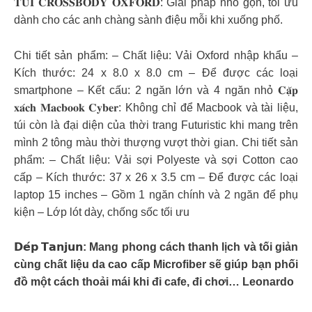
𝐓𝐔́𝐈 𝐂𝐑𝐎𝐒𝐒𝐁𝐎𝐃𝐘 𝐎𝐗𝐅𝐎𝐑𝐃: Giải pháp nhỏ gọn, tối ưu
dành cho các anh chàng sành điệu mỗi khi xuống phố.
Chi tiết sản phẩm: – Chất liệu: Vải Oxford nhập khẩu –
Kích thước: 24 x 8.0 x 8.0 cm – Để được các loại
smartphone – Kết cấu: 2 ngăn lớn và 4 ngăn nhỏ 𝐂𝐚̣̆𝐩
𝐱𝐚́𝐜𝐡 𝐌𝐚𝐜𝐛𝐨𝐨𝐤 𝐂𝐲𝐛𝐞𝐫: Không chỉ để Macbook và tài liệu,
túi còn là đại diện của thời trang Futuristic khi mang trên
mình 2 tông màu thời thượng vượt thời gian. Chi tiết sản
phẩm: – Chất liệu: Vải sợi Polyeste và sợi Cotton cao
cấp – Kích thước: 37 x 26 x 3.5 cm – Để được các loại
laptop 15 inches – Gồm 1 ngăn chính và 2 ngăn để phụ
kiện – Lớp lót dày, chống sốc tối ưu
𝗗𝗲́𝗽 𝗧𝗮𝗻𝗷𝘂𝗻: Mang phong cách thanh lịch và tối giản
cùng chất liệu da cao cấp Microfiber sẽ giúp bạn phối
đồ một cách thoải mái khi đi cafe, đi chơi… Leonardo