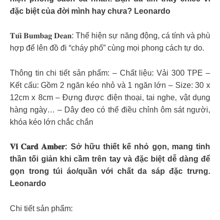
đặc biệt của đời mình hay chưa? Leonardo
𝐓𝐮́𝐢 𝐁𝐮𝐦𝐛𝐚𝐠 𝐃𝐞𝐚𝐧: Thể hiện sự năng động, cá tính và phù
hợp để lên đồ đi “cháy phố” cùng mọi phong cách tự do.
Thông tin chi tiết sản phẩm: – Chất liệu: Vải 300 TPE –
Kết cấu: Gồm 2 ngăn kéo nhỏ và 1 ngăn lớn – Size: 30 x
12cm x 8cm – Đựng được điện thoại, tai nghe, vật dụng
hàng ngày… – Dây đeo có thể điều chỉnh ôm sát người,
khóa kéo lớn chắc chắn
𝐕𝐢́ 𝐂𝐚𝐫𝐝 𝐀𝐦𝐛𝐞𝐫: Sở hữu thiết kế nhỏ gọn, mang tinh
thần tối giản khi cầm trên tay và đặc biệt dễ dàng để
gọn trong túi áo/quần với chất da sáp đặc trưng.
Leonardo
Chi tiết sản phẩm: