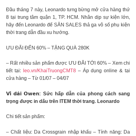
Đầu tháng 7 này, Leonardo tưng bừng mở cửa hàng thứ
8 tại trung tâm quận 1, TP. HCM. Nhân dịp sự kiện lớn,
hãy đến Leonardo để SĂN SALES thả ga vô số phụ kiện
thời trang dẫn đầu xu hướng.
ƯU ĐÃI ĐẾN 60% – TẶNG QUÀ 280K
– Rất nhiều sản phẩm được ƯU ĐÃI TỚI 60% – Xem chi
tiết tại:
leo.vn/KhaiTruongCMT8
– Áp dụng online & tại
cửa hàng – Từ 01/07 – 04/07
𝗩𝗶́ 𝗱𝗮̀𝗶 𝗢𝘄𝗲𝗻: Sức hấp dẫn của phong cách sang
trọng được in dấu trên ITEM thời trang. Leonardo
Chi tiết sản phẩm:
– Chất liệu: Da Crossgrain nhập khẩu – Tính năng: Da