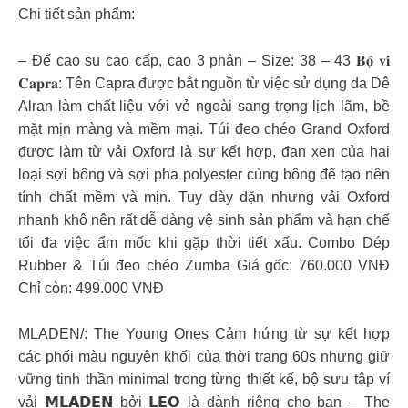
Chi tiết sản phẩm:
– Đế cao su cao cấp, cao 3 phân – Size: 38 – 43 𝐁𝐨̣̂ 𝐯𝐢́
𝐂𝐚𝐩𝐫𝐚: Tên Capra được bắt nguồn từ việc sử dụng da Dê
Alran làm chất liệu với vẻ ngoài sang trọng lịch lãm, bề
mặt mịn màng và mềm mại. Túi đeo chéo Grand Oxford
được làm từ vải Oxford là sự kết hợp, đan xen của hai
loại sợi bông và sợi pha polyester cùng bông để tạo nên
tính chất mềm và mịn. Tuy dày dặn nhưng vải Oxford
nhanh khô nên rất dễ dàng vệ sinh sản phẩm và hạn chế
tối đa việc ẩm mốc khi gặp thời tiết xấu. Combo Dép
Rubber & Túi đeo chéo Zumba Giá gốc: 760.000 VNĐ
Chỉ còn: 499.000 VNĐ
MLADEN/: The Young Ones Cảm hứng từ sự kết hợp
các phối màu nguyên khối của thời trang 60s nhưng giữ
vững tinh thần minimal trong từng thiết kế, bộ sưu tập ví
vải 𝗠𝗟𝗔𝗗𝗘𝗡 bởi 𝗟𝗘𝗢 là dành riêng cho bạn – The