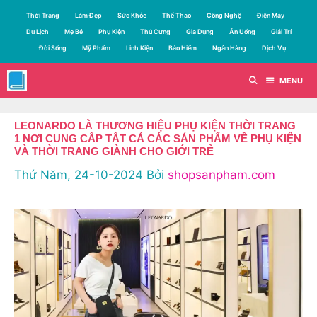
Chuyển
Thời Trang
Làm Đẹp
Sức Khỏe
Thể Thao
Công Nghệ
Điện Máy
đến
Du Lịch
Mẹ Bé
Phụ Kiện
Thú Cưng
Gia Dụng
Ăn Uống
Giải Trí
nội
Đời Sống
Mỹ Phẩm
Linh Kiện
Bảo Hiểm
Ngân Hàng
Dịch Vụ
dung
MENU
LEONARDO LÀ THƯƠNG HIỆU PHỤ KIỆN THỜI TRANG
1 NƠI CUNG CẤP TẤT CẢ CÁC SẢN PHẨM VỀ PHỤ KIỆN
VÀ THỜI TRANG GIÀNH CHO GIỚI TRẺ
Thứ Năm, 24-10-2024
Bởi
shopsanpham.com