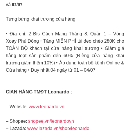
và 𝟎𝟐/𝟎𝟕.
Tưng bừng khai trương cửa hàng:
‣ Địa chỉ: 2 Bis Cách Mạng Tháng 8, Quận 1 – Vòng
Xoay Phù Đổng ‣ Tặng MIỄN PHÍ túi đeo chéo 280K cho
TOÀN BỘ khách tại cửa hàng khai trương ‣ Giảm giá
hàng loạt sản phẩm đến 60% (Riêng cửa hàng khai
trương giảm thêm 10%) ‣ Áp dụng toàn bộ kênh Online &
Cửa hàng ‣ Duy nhất 04 ngày từ 01 – 04/07
GIAN HÀNG TMĐT Leonardo :
– Website:
www.leonardo.vn
– Shopee:
shopee.vn/leonardovn
– Lazada:
www.lazada.vn/shop/leonardo