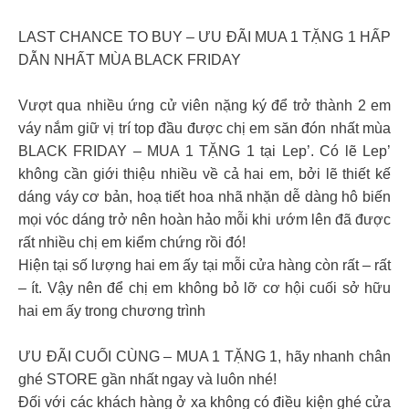
LAST CHANCE TO BUY – ƯU ĐÃI MUA 1 TẶNG 1 HẤP
DẪN NHẤT MÙA BLACK FRIDAY
Vượt qua nhiều ứng cử viên nặng ký để trở thành 2 em
váy nắm giữ vị trí top đầu được chị em săn đón nhất mùa
BLACK FRIDAY – MUA 1 TẶNG 1 tại Lep’. Có lẽ Lep’
không cần giới thiệu nhiều về cả hai em, bởi lẽ thiết kế
dáng váy cơ bản, hoạ tiết hoa nhã nhặn dễ dàng hô biến
mọi vóc dáng trở nên hoàn hảo mỗi khi ướm lên đã được
rất nhiều chị em kiểm chứng rồi đó!
Hiện tại số lượng hai em ấy tại mỗi cửa hàng còn rất – rất
– ít. Vậy nên để chị em không bỏ lỡ cơ hội cuối sở hữu
hai em ấy trong chương trình
ƯU ĐÃI CUỐI CÙNG – MUA 1 TẶNG 1, hãy nhanh chân
ghé STORE gần nhất ngay và luôn nhé!
Đối với các khách hàng ở xa không có điều kiện ghé cửa