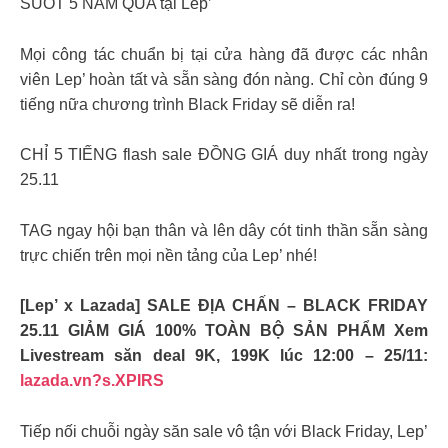
SUỐT 5 NĂM QUA tại Lep’
Mọi công tác chuẩn bị tại cửa hàng đã được các nhân
viên Lep’ hoàn tất và sẵn sàng đón nàng. Chỉ còn đúng 9
tiếng nữa chương trình Black Friday sẽ diễn ra!
CHỈ 5 TIẾNG flash sale ĐỒNG GIÁ duy nhất trong ngày
25.11
TAG ngay hội bạn thân và lên dây cót tinh thần sẵn sàng
trực chiến trên mọi nền tảng của Lep’ nhé!
[Lep’ x Lazada] SALE ĐỊA CHẤN – BLACK FRIDAY
25.11 GIẢM GIÁ 100% TOÀN BỘ SẢN PHẨM Xem
Livestream săn deal 9K, 199K lúc 12:00 – 25/11:
lazada.vn?s.XPIRS
Tiếp nối chuỗi ngày săn sale vô tận với Black Friday, Lep’