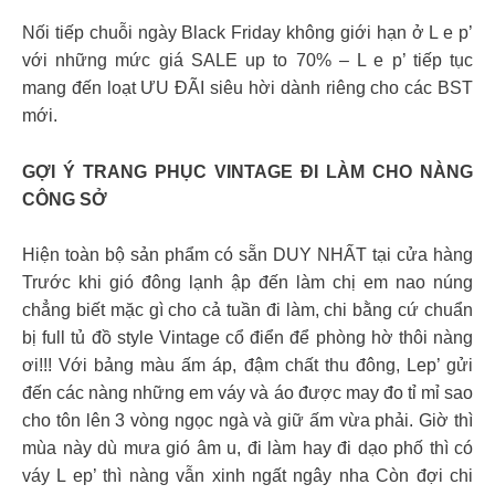
Nối tiếp chuỗi ngày Black Friday không giới hạn ở L e p’
với những mức giá SALE up to 70% – L e p’ tiếp tục
mang đến loạt ƯU ĐÃI siêu hời dành riêng cho các BST
mới.
GỢI Ý TRANG PHỤC VINTAGE ĐI LÀM CHO NÀNG
CÔNG SỞ
Hiện toàn bộ sản phẩm có sẵn DUY NHẤT tại cửa hàng
Trước khi gió đông lạnh ập đến làm chị em nao núng
chẳng biết mặc gì cho cả tuần đi làm, chi bằng cứ chuẩn
bị full tủ đồ style Vintage cổ điển để phòng hờ thôi nàng
ơi!!! Với bảng màu ấm áp, đậm chất thu đông, Lep’ gửi
đến các nàng những em váy và áo được may đo tỉ mỉ sao
cho tôn lên 3 vòng ngọc ngà và giữ ấm vừa phải. Giờ thì
mùa này dù mưa gió âm u, đi làm hay đi dạo phố thì có
váy L ep’ thì nàng vẫn xinh ngất ngây nha Còn đợi chi