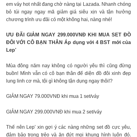
em váy hot nhất đang chờ nàng tại Lazada. Nhanh chóng
bỏ túi ngay ngay mã giảm giá siêu xịn và tận hưởng
chương trình ưu đãi có một không hai, nàng nhé!
ƯU ĐÃI GIẢM NGAY 299.000VNĐ KHI MUA SET ĐỒ
ĐÔI VỚI CÔ BẠN THÂN Áp dụng với 4 BST mới của
Lep’
Mùa đông năm nay không có người yêu thì cũng đừng
buồn! Mình vẫn có cô bạn thân để diện đồ đôi xinh đẹp
lung linh cơ mà, tội gì không tận dụng ngay thôi!?
GIẢM NGAY 79.000VNĐ khi mua 1 set/váy
GIẢM NGAY 299.000VNĐ khi mua 2 set/váy
Thế nên Lep’ xin gợi ý các nàng những set đồ cực yêu,
đảm bảo trong trẻo và ăn đứt mọi khung hình luôn đó.