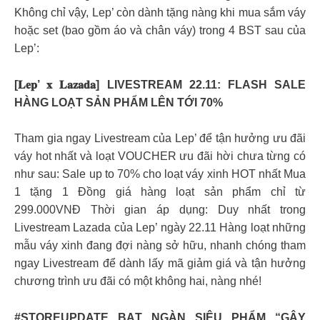
Không chỉ vậy, Lep’ còn dành tặng nàng khi mua sắm váy
hoặc set (bao gồm áo và chân váy) trong 4 BST sau của
Lep’:
[𝐋𝐞𝐩’ 𝐱 𝐋𝐚𝐳𝐚𝐝𝐚] LIVESTREAM 22.11: FLASH SALE
HÀNG LOẠT SẢN PHẨM LÊN TỚI 70%
Tham gia ngay Livestream của Lep’ để tận hưởng ưu đãi
váy hot nhất và loạt VOUCHER ưu đãi hời chưa từng có
như sau: Sale up to 70% cho loạt váy xinh HOT nhất Mua
1 tặng 1 Đồng giá hàng loạt sản phẩm chỉ từ
299.000VNĐ Thời gian áp dụng: Duy nhất trong
Livestream Lazada của Lep’ ngày 22.11 Hàng loạt những
mẫu váy xinh đang đợi nàng sở hữu, nhanh chóng tham
ngay Livestream để dành lấy mã giảm giá và tận hưởng
chương trình ưu đãi có một không hai, nàng nhé!
#STOREUPDATE BẠT NGÀN SIÊU PHẨM “GÂY