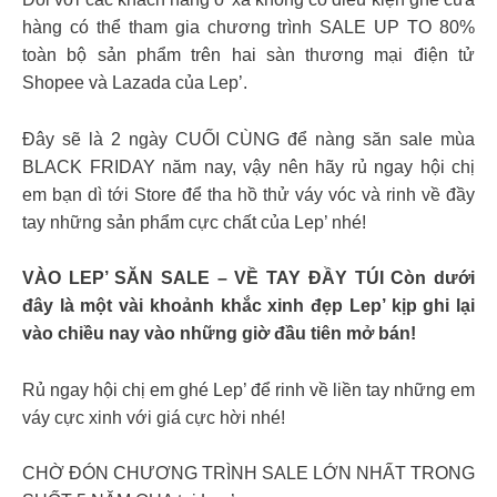
hàng có thể tham gia chương trình SALE UP TO 80%
toàn bộ sản phẩm trên hai sàn thương mại điện tử
Shopee và Lazada của Lep’.
Đây sẽ là 2 ngày CUỐI CÙNG để nàng săn sale mùa
BLACK FRIDAY năm nay, vậy nên hãy rủ ngay hội chị
em bạn dì tới Store để tha hồ thử váy vóc và rinh về đầy
tay những sản phẩm cực chất của Lep’ nhé!
VÀO LEP’ SĂN SALE – VỀ TAY ĐẦY TÚI Còn dưới
đây là một vài khoảnh khắc xinh đẹp Lep’ kịp ghi lại
vào chiều nay vào những giờ đầu tiên mở bán!
Rủ ngay hội chị em ghé Lep’ để rinh về liền tay những em
váy cực xinh với giá cực hời nhé!
CHỜ ĐÓN CHƯƠNG TRÌNH SALE LỚN NHẤT TRONG