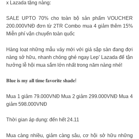
x Lazada tặng nàng:
SALE UPTO 70% cho toàn bộ sản phẩm VOUCHER
200.000VNĐ đơn từ 2TR Combo mua 4 giảm thêm 15%
Miễn phí vận chuyển toàn quốc
Hàng loạt những mẫu váy mới với giá sập sàn đang đợi
nàng sở hữu, nhanh chóng ghé ngay Lep’ Lazada để tận
hưởng lễ hội mua sắm lớn nhất trong năm nàng nhé!
𝐁𝐥𝐮𝐞 𝐢𝐬 𝐦𝐲 𝐚𝐥𝐥 𝐭𝐢𝐦𝐞 𝐟𝐚𝐯𝐨𝐫𝐢𝐭𝐞 𝐬𝐡𝐚𝐝𝐞!
Mua 1 giảm 79.000VNĐ Mua 2 giảm 299.000VNĐ Mua 4
giảm 598.000VNĐ
Thời gian áp dụng: đến hết 24.11
Mua càng nhiều, giảm càng sâu, cơ hội sở hữu những