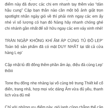
điểm này đã được các chị em nhanh tay thêm vào “dàn
hậu cung” Cặp bạn thân nào cần một bộ ảnh giật trọn
spotlight nhân ngày gió về thì phải rinh ngay các em ấy
nhé vì số lượng có hạn đó Nàng hãy nhanh chóng ghé
chi nhánh gần nhất để sở hữu ngay các em váy xinh nhé!
TRÀN NGẬP KHÔNG KHÍ ẤM ÁP CÙNG TỦ ĐỒ LEP’
Toàn bộ sản phẩm đã có mặt DUY NHẤT tại tất cả cửa
hàng L ep’
Cập nhật tủ đồ đông thêm phần ấm áp, điệu đà cùng Lep’
thôiii
Tone thu đông nhẹ nhàng lại vô cùng trẻ trung Thiết kế cổ
điển, trang nhã, hợp mọi vóc dáng Ấm vừa đủ yêu, thanh
lịch vừa đủ mê
Chỉ với những ưu điểm này, gió lạnh cũng chẳng thể cản