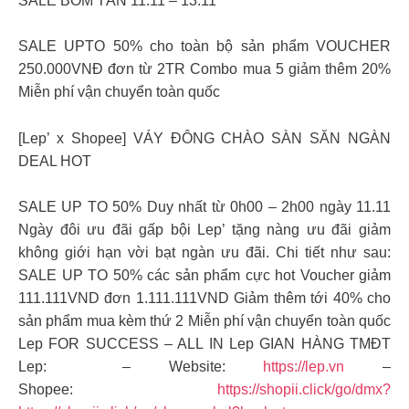
SALE BOM TẤN 11.11 – 13.11
SALE UPTO 50% cho toàn bộ sản phẩm VOUCHER
250.000VNĐ đơn từ 2TR Combo mua 5 giảm thêm 20%
Miễn phí vận chuyển toàn quốc
[Lep’ x Shopee] VÁY ĐÔNG CHÀO SÀN SĂN NGÀN
DEAL HOT
SALE UP TO 50% Duy nhất từ 0h00 – 2h00 ngày 11.11
Ngày đôi ưu đãi gấp bội Lep’ tặng nàng ưu đãi giảm
không giới hạn vời bạt ngàn ưu đãi. Chi tiết như sau:
SALE UP TO 50% các sản phẩm cực hot Voucher giảm
111.111VND đơn 1.111.111VND Giảm thêm tới 40% cho
sản phẩm mua kèm thứ 2 Miễn phí vận chuyển toàn quốc
Lep FOR SUCCESS – ALL IN Lep GIAN HÀNG TMĐT
Lep: – Website:
https://lep.vn
–
Shopee:
https://shopii.click/go/dmx?