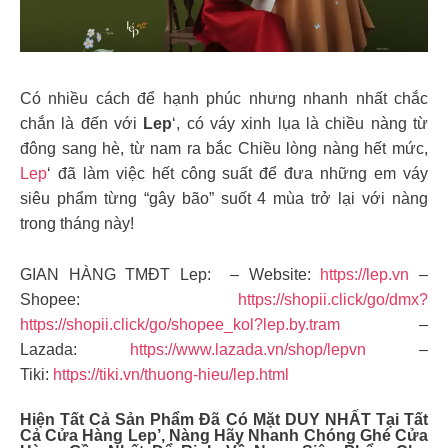
Có nhiều cách để hạnh phúc nhưng nhanh nhất chắc
chắn là đến với
Lep
‘, có váy xinh lụa là chiều nàng từ
đông sang hè, từ nam ra bắc Chiều lòng nàng hết mức,
Lep
‘ đã làm việc hết công suất để đưa những em váy
siêu phẩm từng “gây bão” suốt 4 mùa trở lại với nàng
trong tháng này!
GIAN HÀNG TMĐT Lep: – Website:
https://lep.vn
–
Shopee:
https://shopii.click/go/dmx?
https://shopii.click/go/shopee_kol?lep.by.tram
–
Lazada:
https://www.lazada.vn/shop/lepvn
–
Tiki:
https://tiki.vn/thuong-hieu/lep.html
Hiện Tất Cả Sản Phẩm Đã Có Mặt DUY NHẤT Tại Tất
Cả Cửa Hàng Lep’, Nàng Hãy Nhanh Chóng Ghé Cửa