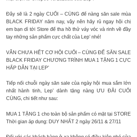
Đây sẽ là 2 ngày CUỐI – CÙNG để nàng săn sale mùa
BLACK FRIDAY năm nay, vậy nên hãy rủ ngay hội chị
em bạn dì tới Store để tha hồ thử váy vóc và rinh về đầy
tay những sản phẩm cực chất của Lep’ nhé!
VẪN CHƯA HẾT CƠ HỘI CUỐI – CÙNG ĐỂ SĂN SALE
BLACK FRIDAY CHƯƠNG TRÌNH MUA 1 TẶNG 1 CỰC
HẤP DẪN TẠI LEP’
Tiếp nối chuỗi ngày săn sale của ngày hội mua sắm lớn
nhất hành tinh, Lep’ dành tặng nàng ƯU ĐÃI CUỐI
CÙNG, chi tiết như sau:
MUA 1 TẶNG 1 cho toàn bộ sản phẩm có mặt tại STORE
Thời gian áp dụng: DUY NHẤT 2 ngày 26/11 & 27/11
Đối với các khách hàng ở xa không có điều kiện ghé cửa