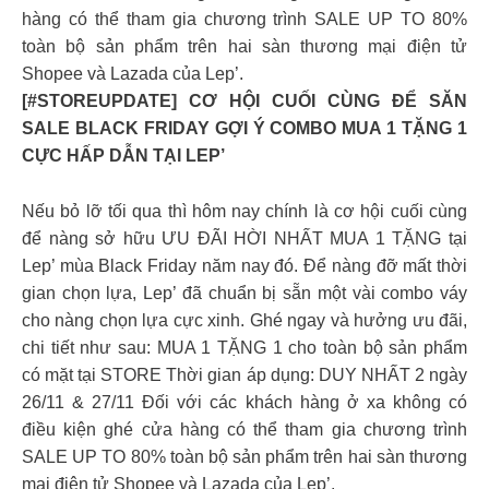
hàng có thể tham gia chương trình SALE UP TO 80%
toàn bộ sản phẩm trên hai sàn thương mại điện tử
Shopee và Lazada của Lep’.
[#STOREUPDATE] CƠ HỘI CUỐI CÙNG ĐỂ SĂN
SALE BLACK FRIDAY GỢI Ý COMBO MUA 1 TẶNG 1
CỰC HẤP DẪN TẠI LEP’
Nếu bỏ lỡ tối qua thì hôm nay chính là cơ hội cuối cùng
để nàng sở hữu ƯU ĐÃI HỜI NHẤT MUA 1 TẶNG tại
Lep’ mùa Black Friday năm nay đó. Để nàng đỡ mất thời
gian chọn lựa, Lep’ đã chuẩn bị sẵn một vài combo váy
cho nàng chọn lựa cực xinh. Ghé ngay và hưởng ưu đãi,
chi tiết như sau: MUA 1 TẶNG 1 cho toàn bộ sản phẩm
có mặt tại STORE Thời gian áp dụng: DUY NHẤT 2 ngày
26/11 & 27/11 Đối với các khách hàng ở xa không có
điều kiện ghé cửa hàng có thể tham gia chương trình
SALE UP TO 80% toàn bộ sản phẩm trên hai sàn thương
mại điện tử Shopee và Lazada của Lep’.