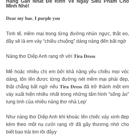
Hàng Gần Nhất Để Rinh Về Ngay Siêu Phẩm Cho
Mình Nhé!
𝐃𝐞𝐚𝐫 𝐦𝐲 𝐛𝐚𝐞, 𝐈 𝐩𝐮𝐫𝐩𝐥𝐞 𝐲𝐨𝐮
Tinh tế, mềm mại trong từng đường nhún ngực, thắt eo,
đây sẽ là em váy “chiều chuộng” dáng nàng đến bất ngờ
Nàng thơ Diệp Anh rạng rỡ với 𝐓𝐢𝐫𝐚 𝐃𝐫𝐞𝐬𝐬
Mê hoặc nhiều chị em bởi khả năng yêu chiều mọi vóc
dáng, tôn lên được từng đường nét mềm mại phái đẹp,
thật chẳng bất ngờ nếu 𝐓𝐢𝐫𝐚 𝐃𝐫𝐞𝐬𝐬 đã trở thành một em
váy xuất hiện nhiều nhất trong những tấm hình “sống ảo”
lung linh của nhiều nàng thơ nhà Lep’
Như nàng thơ Diệp Anh khi khoác lên chiếc váy xinh đẹp
kèm theo một nụ cười rạng rỡ đã gây thương nhớ cho
biết bao trái tim rồi đâyy