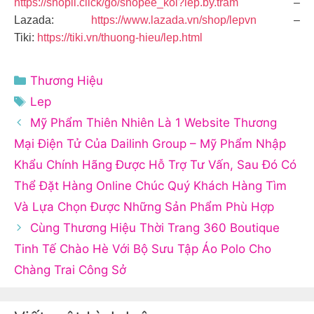
https://shopii.click/go/shopee_kol?lep.by.tram
–
Lazada:
https://www.lazada.vn/shop/lepvn
–
Tiki:
https://tiki.vn/thuong-hieu/lep.html
Danh
Thương Hiệu
mục
Thẻ
Lep
Mỹ Phẩm Thiên Nhiên Là 1 Website Thương
Mại Điện Tử Của Dailinh Group – Mỹ Phẩm Nhập
Khẩu Chính Hãng Được Hỗ Trợ Tư Vấn, Sau Đó Có
Thể Đặt Hàng Online Chúc Quý Khách Hàng Tìm
Và Lựa Chọn Được Những Sản Phẩm Phù Hợp
Cùng Thương Hiệu Thời Trang 360 Boutique
Tinh Tế Chào Hè Với Bộ Sưu Tập Áo Polo Cho
Chàng Trai Công Sở