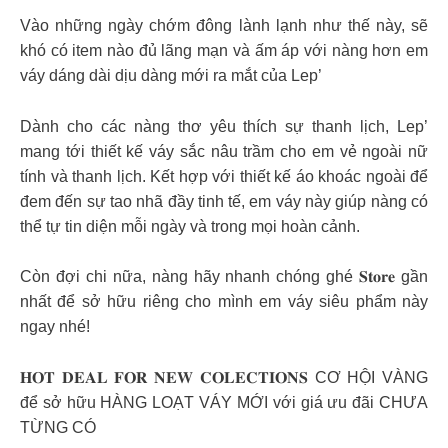
Vào những ngày chớm đông lành lạnh như thế này, sẽ
khó có item nào đủ lãng mạn và ấm áp với nàng hơn em
váy dáng dài dịu dàng mới ra mắt của Lep’
Dành cho các nàng thơ yêu thích sự thanh lịch, Lep’
mang tới thiết kế váy sắc nâu trầm cho em vẻ ngoài nữ
tính và thanh lịch. Kết hợp với thiết kế áo khoác ngoài để
đem đến sự tao nhã đầy tinh tế, em váy này giúp nàng có
thể tự tin diện mỗi ngày và trong mọi hoàn cảnh.
Còn đợi chi nữa, nàng hãy nhanh chóng ghé 𝐒𝐭𝐨𝐫𝐞 gần
nhất để sở hữu riêng cho mình em váy siêu phẩm này
ngay nhé!
𝐇𝐎𝐓 𝐃𝐄𝐀𝐋 𝐅𝐎𝐑 𝐍𝐄𝐖 𝐂𝐎𝐋𝐄𝐂𝐓𝐈𝐎𝐍𝐒 CƠ HỘI VÀNG
để sở hữu HÀNG LOẠT VÁY MỚI với giá ưu đãi CHƯA
TỪNG CÓ