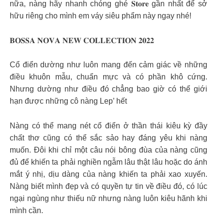
nữa, nàng hãy nhanh chóng ghé 𝐒𝐭𝐨𝐫𝐞 gần nhất để sở
hữu riêng cho mình em váy siêu phẩm này ngay nhé!
𝐁𝐎𝐒𝐒𝐀 𝐍𝐎𝐕𝐀 𝐍𝐄𝐖 𝐂𝐎𝐋𝐋𝐄𝐂𝐓𝐈𝐎𝐍 𝟐𝟎𝟐𝟐
Cổ điển dường như luôn mang đến cảm giác về những
điều khuôn mẫu, chuẩn mực và có phần khô cứng.
Nhưng dường như điều đó chẳng bao giờ có thể giới
hạn được những cô nàng Lep’ hết
Nàng có thể mang nét cổ điển ở thần thái kiêu kỳ đầy
chất thơ cũng có thể sắc sảo hay đáng yêu khi nàng
muốn. Đôi khi chỉ một câu nói bông đùa của nàng cũng
đủ để khiến ta phải nghiền ngẫm lâu thật lâu hoặc do ánh
mắt ý nhị, dịu dàng của nàng khiến ta phải xao xuyến.
Nàng biết mình đẹp và có quyền tự tin về điều đó, có lúc
ngại ngùng như thiếu nữ nhưng nàng luôn kiêu hãnh khi
mình cần.