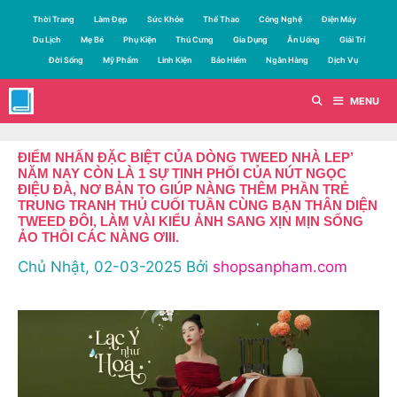
Chuyển
Thời Trang
Làm Đẹp
Sức Khỏe
Thể Thao
Công Nghệ
Điện Máy
đến
Du Lịch
Mẹ Bé
Phụ Kiện
Thú Cưng
Gia Dụng
Ăn Uống
Giải Trí
nội
Đời Sống
Mỹ Phẩm
Linh Kiện
Bảo Hiểm
Ngân Hàng
Dịch Vụ
dung
MENU
ĐIỂM NHẤN ĐẶC BIỆT CỦA DÒNG TWEED NHÀ LEP’
NĂM NAY CÒN LÀ 1 SỰ TINH PHỐI CỦA NÚT NGỌC
ĐIỆU ĐÀ, NƠ BẢN TO GIÚP NÀNG THÊM PHẦN TRẺ
TRUNG TRANH THỦ CUỐI TUẦN CÙNG BẠN THÂN DIỆN
TWEED ĐÔI, LÀM VÀI KIỂU ẢNH SANG XỊN MỊN SỐNG
ẢO THÔI CÁC NÀNG ƠIII.
Chủ Nhật, 02-03-2025
Bởi
shopsanpham.com