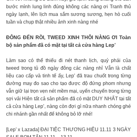
bước mình lung linh đúng không các nàng ơi Tranh thủ
ngày lạnh, lên lịch mua sắm sương sương, hẹn hò cuối
tuần và chụp thật nhiều ảnh xinh nàng nhé
ĐÔNG ĐẾN RỒI, TWEED XINH THÔI NÀNG ƠI Toàn
bộ sản phẩm đã có mặt tại tất cả cửa hàng Lep’
Làm sao có thể thiếu đi nét thanh lịch, quý phái của
tweed trong tủ đồ ngày đông các nàng nhỉ Vẫn là chất
liệu cao cấp và tinh tế ấy, Lep’ đã trau chuốt trong từng
đường may đo sao cho tạo được độ đứng phom nhưng
vẫn giữ lại trọn vẹn nét mềm mại, uyển chuyển trong từng
sợi vải Hiện tất cả sản phẩm đã có mặt DUY NHẤT tại tất
cả cửa hàng Lep’, nàng còn đợi gì nữa nhanh chóng ghé
chi nhánh gần nhất để không bỏ lỡ nhé!
[Lep’ x Lazada] ĐẠI TIỆC THƯƠNG HIỆU 11.11 3 NGÀY