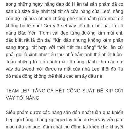
trong những ngày nắng đẹp đó Hiện tại sản phẩm đã có
sẵn đủ size duy nhất tại tất cả cửa hàng của Lep’, nàng
còn đợi gì nữa nhanh chóng ghé chi nhánh gần nhất để
không bỏ lỡ nhé! Gợi ý 3 set váy tiểu thư hết nấc từ cô
nàng Bảo Yến “Form vải đẹp từng đường kim mũi chỉ,
đặc biệt rất là tôn da” “Kín đáo nhưng không kém phần
sang trọng, rất hợp với thời tiết thu đông” “Mặc lên cứ
phải gọi là xinh như tiểu thư nhà trâm anh thế phiệt luôn”
Toàn những lời có cánh mà cô nàng dành cho các em
váy dạ tweed mới được ra mắt của nhà Lep’ thôi đó Tủ
đồ mùa đông không thể thiếu các em ấy đâu nè
TEAM LEP’ TĂNG CA HẾT CÔNG SUẤT ĐỂ KỊP GỬI
VÁY TỚI NÀNG
Siêu phẩm được các nàng săn đón nhất tuần qua khiến
Lep’ gói hàng chẳng kịp ngơi tay luôn đó Em váy với gam
màu nâu vintage, đậm chất thu đông lại khéo che khuyết