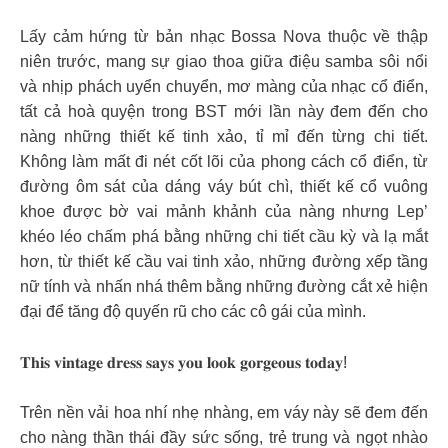
Lấy cảm hứng từ bản nhạc Bossa Nova thuộc về thập
niên trước, mang sự giao thoa giữa điệu samba sôi nổi
và nhịp phách uyển chuyển, mơ màng của nhạc cổ điển,
tất cả hoà quyện trong BST mới lần này đem đến cho
nàng những thiết kế tinh xảo, tỉ mỉ đến từng chi tiết.
Không làm mất đi nét cốt lõi của phong cách cổ điển, từ
đường ôm sát của dáng váy bút chì, thiết kế cổ vuông
khoe được bờ vai mảnh khảnh của nàng nhưng Lep’
khéo léo chấm phá bằng những chi tiết cầu kỳ và lạ mắt
hơn, từ thiết kế cầu vai tinh xảo, những đường xếp tầng
nữ tính và nhấn nhá thêm bằng những đường cắt xẻ hiện
đại để tăng độ quyến rũ cho các cô gái của mình.
𝐓𝐡𝐢𝐬 𝐯𝐢𝐧𝐭𝐚𝐠𝐞 𝐝𝐫𝐞𝐬𝐬 𝐬𝐚𝐲𝐬 𝐲𝐨𝐮 𝐥𝐨𝐨𝐤 𝐠𝐨𝐫𝐠𝐞𝐨𝐮𝐬 𝐭𝐨𝐝𝐚𝐲!
Trên nền vải hoa nhí nhẹ nhàng, em váy này sẽ đem đến
cho nàng thần thái đầy sức sống, trẻ trung và ngọt nhào