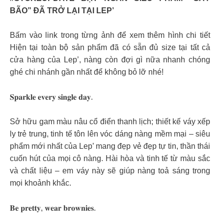
BÃO” ĐÃ TRỞ LẠI TẠI LEP’
Bấm vào link trong từng ảnh để xem thêm hình chi tiết
Hiện tại toàn bộ sản phẩm đã có sẵn đủ size tại tất cả
cửa hàng của Lep’, nàng còn đợi gì nữa nhanh chóng
ghé chi nhánh gần nhất để không bỏ lỡ nhé!
𝐒𝐩𝐚𝐫𝐤𝐥𝐞 𝐞𝐯𝐞𝐫𝐲 𝐬𝐢𝐧𝐠𝐥𝐞 𝐝𝐚𝐲.
Sở hữu gam màu nâu cổ điển thanh lịch; thiết kế váy xếp
ly trẻ trung, tinh tế tôn lên vóc dáng nàng mềm mại – siêu
phẩm mới nhất của Lep’ mang đẹp vẻ đẹp tự tin, thần thái
cuốn hút của mọi cô nàng. Hài hòa và tinh tế từ màu sắc
và chất liệu – em váy này sẽ giúp nàng toả sáng trong
mọi khoảnh khắc.
𝐁𝐞 𝐩𝐫𝐞𝐭𝐭𝐲, 𝐰𝐞𝐚𝐫 𝐛𝐫𝐨𝐰𝐧𝐢𝐞𝐬.