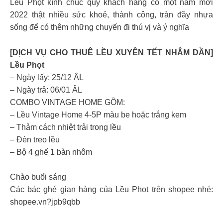
Lều Phọt kính chúc quý khách hàng có một năm mới
2022 thật nhiều sức khoẻ, thành công, tràn đầy nhựa
sống để có thêm những chuyến đi thú vị và ý nghĩa
[DỊCH VỤ CHO THUÊ LỀU XUYÊN TẾT NHÂM DẦN]
Lều Phọt
– Ngày lấy: 25/12 ÂL
– Ngày trả: 06/01 ÂL
COMBO VINTAGE HOME GỒM:
– Lều Vintage Home 4-5P màu be hoặc trắng kem
– Thảm cách nhiệt trải trong lều
– Đèn treo lều
– Bộ 4 ghế 1 bàn nhôm
Chào buổi sáng
Các bác ghé gian hàng của Lều Phọt trên shopee nhé:
shopee.vn?jpb9qbb