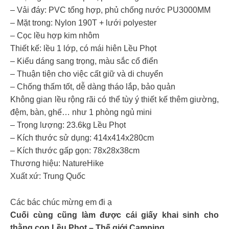
– Vải đáy: PVC tổng hợp, phủ chống nước PU3000MM
– Mặt trong: Nylon 190T + lưới polyester
– Cọc lều hợp kim nhôm
Thiết kế: lều 1 lớp, có mái hiên Lều Phọt
– Kiểu dáng sang trọng, màu sắc cổ điển
– Thuận tiện cho việc cất giữ và di chuyển
– Chống thấm tốt, dễ dàng tháo lắp, bảo quản
Không gian lều rộng rãi có thể tùy ý thiết kế thêm giường,
đệm, bàn, ghế… như 1 phòng ngủ mini
– Trọng lượng: 23.6kg Lều Phọt
– Kích thước sử dụng: 414x414x280cm
– Kích thước gấp gọn: 78x28x38cm
Thương hiệu: NatureHike
Xuất xứ: Trung Quốc
Các bác chúc mừng em đi ạ
Cuối cùng cũng làm được cái giấy khai sinh cho
thằng con Lều Phọt – Thế giới Camping