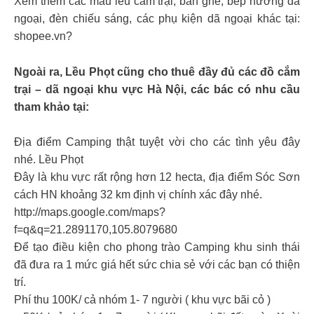
Xem thêm các mẫu lều cắm trại, bàn ghế, bếp nướng dã
ngoại, đèn chiếu sáng, các phụ kiện dã ngoại khác tại:
shopee.vn?
Ngoài ra, Lều Phọt cũng cho thuê đầy đủ các đồ cắm
trại – dã ngoại khu vực Hà Nội, các bác có nhu cầu
tham khảo tại:
Địa điểm Camping thật tuyệt vời cho các tình yêu đây
nhé. Lều Phọt
Đây là khu vực rất rộng hơn 12 hecta, địa điểm Sóc Sơn
cách HN khoảng 32 km định vị chính xác đây nhé.
http://maps.google.com/maps?
f=q&q=21.2891170,105.8079680
Để tạo điều kiện cho phong trào Camping khu sinh thái
đã đưa ra 1 mức giá hết sức chia sẻ với các bạn có thiện
trí.
Phí thu 100K/ cả nhóm 1- 7 người ( khu vực bãi cỏ )