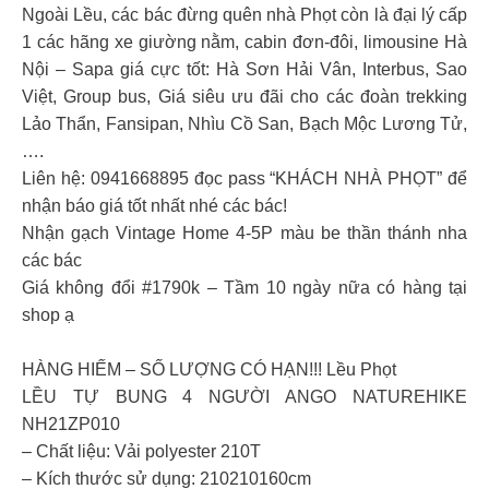
Ngoài Lều, các bác đừng quên nhà Phọt còn là đại lý cấp
1 các hãng xe giường nằm, cabin đơn-đôi, limousine Hà
Nội – Sapa giá cực tốt: Hà Sơn Hải Vân, Interbus, Sao
Việt, Group bus, Giá siêu ưu đãi cho các đoàn trekking
Lảo Thẩn, Fansipan, Nhìu Cồ San, Bạch Mộc Lương Tử,
….
Liên hệ: 0941668895 đọc pass “KHÁCH NHÀ PHỌT” để
nhận báo giá tốt nhất nhé các bác!
Nhận gạch Vintage Home 4-5P màu be thần thánh nha
các bác
Giá không đổi #1790k – Tầm 10 ngày nữa có hàng tại
shop ạ
HÀNG HIẾM – SỐ LƯỢNG CÓ HẠN!!! Lều Phọt
LỀU TỰ BUNG 4 NGƯỜI ANGO NATUREHIKE
NH21ZP010
– Chất liệu: Vải polyester 210T
– Kích thước sử dụng: 210210160cm