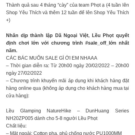
Thành quả sau 4 tháng “cày” của team Phọt ạ (4 tuần lên
Shop Yêu Thích và thêm 12 tuần để lên Shop Yêu Thích
+)
Nhân dịp thành lập Dã Ngoại Việt, Lều Phọt quyết
định chơi lớn với chương trình #sale_off_lớn nhất
năm.
CÁC BÁC MUỐN SALE GÌ ỚI EM NHAAA
– Thời gian diễn ra: Từ 20h00 ngày 20/02/2022 – 20h00
ngày 27/02/2022
– Chương trình khuyến mãi áp dụng khi khách hàng đặt
hàng online qua (không áp dụng cho khách hàng mua tại
cửa hàng):
Lều Glamping NatureHike – DunHuang Series
NH20ZP005 dành cho 5-8 người Lều Phọt
Chất liệu:
– Mặt ngoài: Cotton pha, phủ chống nước PU1000MM