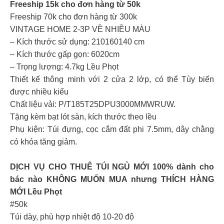
Freeship 15k cho đơn hàng từ 50k
Freeship 70k cho đơn hàng từ 300k
VINTAGE HOME 2-3P VỀ NHIỀU MÀU
– Kích thước sử dụng: 210160140 cm
– Kích thước gấp gọn: 6020cm
– Trọng lượng: 4.7kg Lều Phọt
Thiết kế thông minh với 2 cửa 2 lớp, có thể Tùy biến
được nhiều kiểu
Chất liệu vải: P/T185T25DPU3000MMWRUW.
Tặng kèm bạt lót sàn, kích thước theo lều
Phụ kiện: Túi đựng, cọc cắm đất phi 7.5mm, dây chằng
có khóa tăng giảm.
DỊCH VỤ CHO THUÊ TÚI NGỦ MỚI 100% dành cho
bác nào KHÔNG MUỐN MUA nhưng THÍCH HÀNG
MỚI Lều Phọt
#50k
Túi dày, phù hợp nhiệt độ 10-20 độ