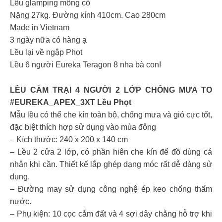
Lều glamping mông cổ
Nặng 27kg. Đường kính 410cm. Cao 280cm
Made in Vietnam
3 ngày nữa có hàng ạ
Lều lại về ngập Phọt
Lều 6 người Eureka Teragon 8 nha bà con!
LỀU CẮM TRẠI 4 NGƯỜI 2 LỚP CHỐNG MƯA TO
#EUREKA_APEX_3XT Lều Phọt
Mẫu lều có thể che kín toàn bộ, chống mưa và gió cực tốt,
đặc biệt thích hợp sử dụng vào mùa đông
– Kích thước: 240 x 200 x 140 cm
– Lều 2 cửa 2 lớp, có phần hiên che kín để đồ dùng cá
nhân khi cần. Thiết kế lắp ghép dạng móc rất dễ dàng sử
dụng.
– Đường may sử dụng công nghệ ép keo chống thấm
nước.
– Phụ kiện: 10 cọc cắm đất và 4 sợi dây chằng hỗ trợ khi