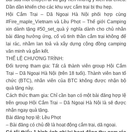
Dần dần khiến cho các khu vực cắm trại bị thu hẹp.
Hội Cắm Trại – Dã Ngoại Hà Nội phối hợp cùng
#Fire_maple_Vietnam và Lều Phọt – Thế giới Camping
xin dành tặng #50_set_quà ý nghĩa dành cho chủ nhân
bài đăng hưởng ứng, cổ vũ tinh thần cắm trại không để
lại rác, nhằm lan toả và xây dựng cộng đồng camping
văn minh và gắn kết.
THỂ LỆ CHƯƠNG TRÌNH:
Đối tượng tham gia: Tất cả thành viên group Hội Cắm
Trại – Dã Ngoại Hà Nội (trên 18 tuổi). Thành viên ban tổ
chức (BTC), nhân viên của BTC không được nhận bộ
quà tặng này.
Cách thức tham gia: Chỉ cần bạn có một bài đăng hợp lệ
trên group Hội Cắm Trại – Dã Ngoại Hà Nội là sẽ được
nhận ngay quà tặng.
Bài đăng hợp lệ: Lều Phọt
– Bài đăng có chủ đề là hoạt động cắm trại, dã ngoại.