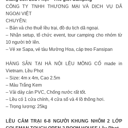
CÔNG TY TNHH THƯƠNG MẠI VÀ DỊCH VỤ DÃ
NGOẠI VIỆT
CHUYÊN:
– Bán và cho thuê lều trại, đồ du lịch dã ngoại.
– Nhận setup, tổ chức event, tour camping cho nhóm từ
10 người trở lên.
– Vé xe Sapa, vé tàu Mường Hoa, cáp treo Fansipan
HÀNG SẴN TẠI HÀ NỘI LỀU MÔNG CỔ made in
Vietnam. Lều Phọt
– Size: 4m x 4m, Cao 2.5m
– Màu Trắng Kem
– Vải dày cán PVC, Chống nước rất tốt.
– Lều có 1 cửa chính, 4 cửa sổ và 4 lồ thông hơi.
– Trọng lượng: 25kg
LỀU CẮM TRẠI 6-8 NGƯỜI KHUNG NHÔM 2 LỚP