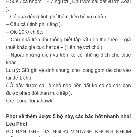
– 50K / cả nhóm 1 – 7 người ( Khu vực bãi đất vườn Xoài
).
– Có qua đêm ( tính phí thêm, liên hệ với chủ ).
– Câu cá ( tính phí riêng ).
– Oto 20K/ chiếc.
– Căn nhà trên đồi thông biệt lập rất đẹp thu theo 1 giá
thuê khác giá cực hạt dẻ – ( liên hệ với chủ )
– Ngoài những dịch vụ trên ko có những dịch cho thuê
khác.
Lưu ý: Giữ gìn vệ sinh chung, chơi xong gom rác cho vào
túi để 1 chỗ.
( Ở đây được cái là chỗ nào nền đất ko có cỏ các bạn
được phép đốt than trực tiếp ).
Cre: Long Tomahawk
Phọt về thêm được 5 bộ này, các bác hốt nhanh nha!
Lều Phọt
BỘ BÀN GHẾ DÃ NGOẠI VINTAGE KHUNG NHÔM