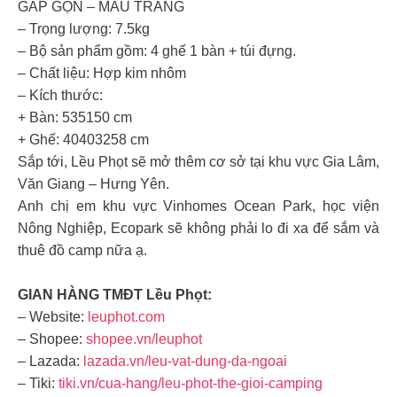
GẤP GỌN – MÀU TRẮNG
– Trọng lượng: 7.5kg
– Bộ sản phẩm gồm: 4 ghế 1 bàn + túi đựng.
– Chất liệu: Hợp kim nhôm
– Kích thước:
+ Bàn: 535150 cm
+ Ghế: 40403258 cm
Sắp tới, Lều Phọt sẽ mở thêm cơ sở tại khu vực Gia Lâm,
Văn Giang – Hưng Yên.
Anh chị em khu vực Vinhomes Ocean Park, học viện
Nông Nghiệp, Ecopark sẽ không phải lo đi xa để sắm và
thuê đồ camp nữa ạ.
GIAN HÀNG TMĐT Lều Phọt:
– Website:
leuphot.com
– Shopee:
shopee.vn/leuphot
– Lazada:
lazada.vn/leu-vat-dung-da-ngoai
– Tiki:
tiki.vn/cua-hang/leu-phot-the-gioi-camping