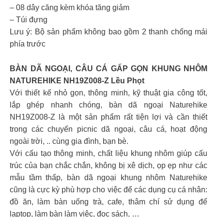
– 08 dây căng kèm khóa tăng giảm
– Túi đựng
Lưu ý: Bộ sản phẩm không bao gồm 2 thanh chống mái
phía trước
BÀN DÃ NGOẠI, CÂU CÁ GẤP GỌN KHUNG NHÔM
NATUREHIKE NH19Z008-Z Lều Phọt
Với thiết kế nhỏ gọn, thông minh, kỹ thuật gia công tốt,
lắp ghép nhanh chóng, bàn dã ngoại Naturehike
NH19Z008-Z là một sản phẩm rất tiện lợi và cần thiết
trong các chuyến picnic dã ngoại, câu cá, hoạt động
ngoài trời, .. cùng gia đình, bạn bè.
Với cấu tạo thông minh, chất liệu khung nhôm giúp cấu
trúc của bạn chắc chắn, không bị xê dịch, ọp ẹp như các
mẫu tầm thấp, bàn dã ngoại khung nhôm Naturehike
cũng là cực kỳ phù hợp cho việc để các dụng cụ cá nhân:
đồ ăn, làm bàn uống trà, cafe, thâm chí sử dụng để
laptop, làm bàn làm việc, đọc sách, …