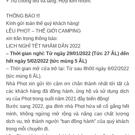
+ Trụ chống lều và tăng: Hợp kim nhôm.
THÔNG BÁO !!!
Kính gửi toàn thể quý khách hàng!
LỀU PHỌT – THẾ GIỚI CAMPING
xin trân trọng thông báo:
LỊCH NGHỈ TẾT NHÂM DẦN 2022
– Thời gian nghỉ: Từ ngày 29/01/2022 (Tức 27 ÂL) đến
hết ngày 5/02/2022 (tức mùng 5 ÂL)
– Thời gian mở cửa trở lại: Từ sau 8h00 ngày 6/02/2022
(tức mùng 6 ÂL).
Nhà Phọt xin gửi lời cảm ơn chân thành nhất tới tất cả
các khách hàng đã đồng hành, ủng hộ và sử dụng dịch
vụ của Phọt trong suốt năm 2021 đầy biến động!
Bước sang 2022, gia đình nhà Phọt hứa sẽ cố gắng hết
mình, không ngừng mở rộng và nâng cao chất lượng
dịch vụ, trở thành người “bạn đồng hành” của quý khách
trong mỗi chuyến đi.