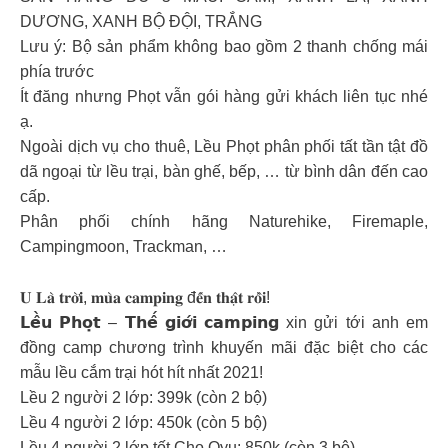
DƯƠNG, XANH BỘ ĐỘI, TRẮNG
Lưu ý: Bộ sản phẩm không bao gồm 2 thanh chống mái
phía trước
Ít đăng nhưng Phọt vẫn gói hàng gửi khách liên tục nhé
ạ.
Ngoài dịch vụ cho thuê, Lều Phọt phân phối tất tần tật đồ
dã ngoại từ lều trại, bàn ghế, bếp, … từ bình dân đến cao
cấp.
Phân phối chính hãng Naturehike, Firemaple,
Campingmoon, Trackman, …
𝐔 𝐋𝐚̀ 𝐭𝐫𝐨̛̀𝐢, 𝐦𝐮̀𝐚 𝐜𝐚𝐦𝐩𝐢𝐧𝐠 đ𝐞̂́𝐧 𝐭𝐡𝐚̣̂𝐭 𝐫𝐨̂̀𝐢!
𝗟𝗲̂̀𝘂 𝗣𝗵𝗼̣𝘁 – 𝗧𝗵𝗲̂́ 𝗴𝗶𝗼̛́𝗶 𝗰𝗮𝗺𝗽𝗶𝗻𝗴 xin gửi tới anh em
đồng camp chương trình khuyến mãi đặc biệt cho các
mẫu lều cắm trại hót hít nhất 2021!
Lều 2 người 2 lớp: 399k (còn 2 bộ)
Lều 4 người 2 lớp: 450k (còn 5 bộ)
Lều 4 người 2 lớp tốt Cho Oyu: 850k (còn 3 bộ)