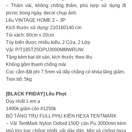
– Thảm vải, không chống thấm, phù hợp sử dụng đi
picnic trong ngày, decor chụp ảnh.
Lều VINTAGE HOME 2 – 3P
Kích thước sử dụng: 210160140 cm
Túi xách: 60cm x 20cm
Tùy biến được nhiều kiểu. 2 Cửa. 2 Lớp
Vải: P/T185T25DPU3000MMWRUW.
Tặng kèm bạt lót sàn, kích thước theo lều
Không gồm thanh chống mái
Cọc cắm đất phi 7.5mm và dây chằng có khóa tăng giảm.
Trọn bộ: 5kg
[BLACK FRIDAY] Lều Phọt
Duy nhất 1 em ạ
1490k giảm còn #1250k
BỘ TĂNG TRỤ FULL PHỤ KIỆN HEXA TENTMARK
– Vải TentMark Nylon Oxford 150D cán Pu 3000mm kèm
phủ lớp bạc chống nhiệt, vải dày dặn, bền và chống mưa