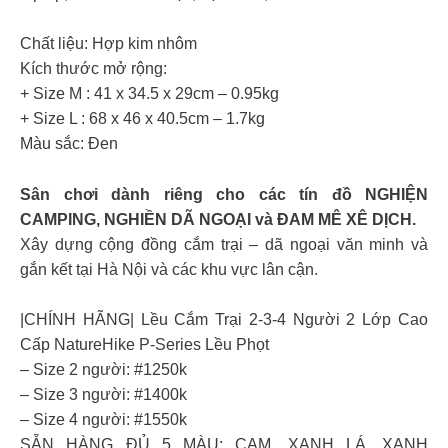
Chất liệu: Hợp kim nhôm
Kích thước mở rộng:
+ Size M : 41 x 34.5 x 29cm – 0.95kg
+ Size L : 68 x 46 x 40.5cm – 1.7kg
Màu sắc: Đen
Sân chơi dành riêng cho các tín đồ NGHIỆN
CAMPING, NGHIỀN DÃ NGOẠI và ĐAM MÊ XÊ DỊCH.
Xây dựng cộng đồng cắm trại – dã ngoại văn minh và
gắn kết tại Hà Nội và các khu vực lân cận.
|CHÍNH HÃNG| Lều Cắm Trại 2-3-4 Người 2 Lớp Cao
Cấp NatureHike P-Series Lều Phọt
– Size 2 người: #1250k
– Size 3 người: #1400k
– Size 4 người: #1550k
SẴN HÀNG ĐỦ 5 MÀU: CAM, XANH LÁ, XANH