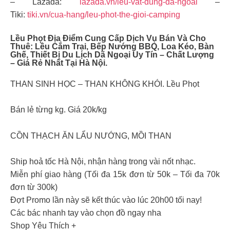
– Lazada:
lazada.vn/leu-vat-dung-da-ngoai
–
Tiki:
tiki.vn/cua-hang/leu-phot-the-gioi-camping
Lều Phọt Địa Điểm Cung Cấp Dịch Vụ Bán Và Cho
Thuê: Lều Cắm Trại, Bếp Nướng BBQ, Loa Kéo, Bàn
Ghế, Thiết Bị Du Lịch Dã Ngoại Uy Tín – Chất Lượng
– Giá Rẻ Nhất Tại Hà Nội.
THAN SINH HỌC – THAN KHÔNG KHÓI. Lều Phọt
Bán lẻ từng kg. Giá 20k/kg
CỒN THẠCH ĂN LẨU NƯỚNG, MỒI THAN
Ship hoả tốc Hà Nội, nhận hàng trong vài nốt nhạc.
Miễn phí giao hàng (Tối đa 15k đơn từ 50k – Tối đa 70k
đơn từ 300k)
Đợt Promo lần này sẽ kết thúc vào lúc 20h00 tối nay!
Các bác nhanh tay vào chọn đồ ngay nha
Shop Yêu Thích +