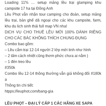
Loading 11% … setup mảng lều trại glamping khu
campsite 17 ha tại Đông Anh
Lều Phọt vẫn nhận tour camping cho đoàn, setup mảng
lều trại, bàn ghế dã ngoại cho các khu campsite, farm,
khu du lịch sinh thái full map VN nha!
DỊCH VỤ CHO THUÊ LỀU MỚI 100% DÀNH RIÊNG
CHO CÁC BÁC KHÔNG THÍCH CHUNG ĐỤNG
Combo bao gồm:
– Lều cắm trại 12-14 người 2 lớp mới tinh như hình
– 2 tấm cách nhiệt cũng thơm phức chưa ai nằm )
– 1 đèn treo lều
#350k
Combo lều 12-14 thông thường vẫn giá không đổi #180k
ạ
Thông tin chi tiết:
htpps://leuphot.com/bang-gia
LỀU PHỌT – ĐẠI LÝ CẤP 1 CÁC HÃNG XE SAPA