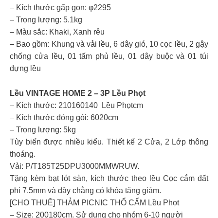
– Kích thước gấp gọn: φ2295
– Trọng lượng: 5.1kg
– Màu sắc: Khaki, Xanh rêu
– Bao gồm: Khung và vải lều, 6 dây gió, 10 cọc lều, 2 gậy
chống cửa lều, 01 tấm phủ lều, 01 dây buộc và 01 túi
đựng lều
Lều VINTAGE HOME 2 – 3P Lều Phọt
– Kích thước: 210160140 Lều Phọtcm
– Kích thước đóng gói: 6020cm
– Trọng lượng: 5kg
Tùy biến được nhiều kiểu. Thiết kế 2 Cửa, 2 Lớp thông
thoáng.
Vải: P/T185T25DPU3000MMWRUW.
Tặng kèm bạt lót sàn, kích thước theo lều Cọc cắm đất
phi 7.5mm và dây chằng có khóa tăng giảm.
[CHO THUÊ] THẢM PICNIC THỔ CẨM Lều Phọt
– Size: 200180cm. Sử dụng cho nhóm 6-10 người