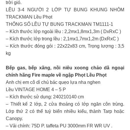
trời gió.
LỀU 3-4 NGƯỜI 2 LỚP TỰ BUNG KHUNG NHÔM
TRACKMAN Lều Phọt
THỐNG SỐ LỀU TỰ BUNG TRACKMAN TM1111-1
– Kích thước lớp ngoài lều : 2,2mx1,8mx1,3m ( DxRxC )
– Kích thước lớp trong lều : 2,1mx1,7mx1,2m (DxRxC )
– Kích thước đóng gói : 22x22x83 cm, Trọng lượng : 3,5
kg
Bếp gas, bếp xăng, nồi niêu xoong chảo dã ngoại
chính hãng Fire maple về ngập Phọt Lều Phọt
Anh chị em cô dì chú bác quẹo lựa nha nghen
Lều VINTAGE HOME 4 – 5 P
– Kích thước sử dụng: 240210140 cm
– Thiết kế 2 lớp, 2 cửa thoáng có lớp ngăn côn trùng.
Lớp thứ 2 có thể tuỳ biến nhiều kiểu, thành Tarp hoặc
Canopy.
– Vải chính: 75D P. taffeta PU 3000mm FR WR UV .