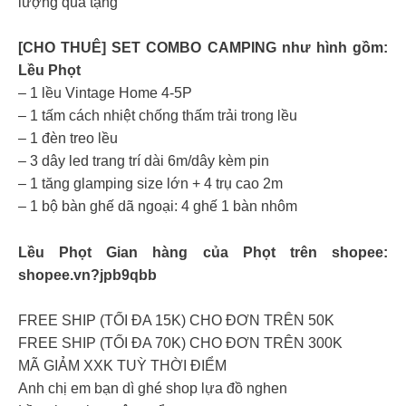
lượng quà tặng
[CHO THUÊ] SET COMBO CAMPING như hình gồm:
Lều Phọt
– 1 lều Vintage Home 4-5P
– 1 tấm cách nhiệt chống thấm trải trong lều
– 1 đèn treo lều
– 3 dây led trang trí dài 6m/dây kèm pin
– 1 tăng glamping size lớn + 4 trụ cao 2m
– 1 bộ bàn ghế dã ngoại: 4 ghế 1 bàn nhôm
Lều Phọt Gian hàng của Phọt trên shopee:
shopee.vn?jpb9qbb
FREE SHIP (TỐI ĐA 15K) CHO ĐƠN TRÊN 50K
FREE SHIP (TỐI ĐA 70K) CHO ĐƠN TRÊN 300K
MÃ GIẢM XXK TUỲ THỜI ĐIỂM
Anh chị em bạn dì ghé shop lựa đồ nghen