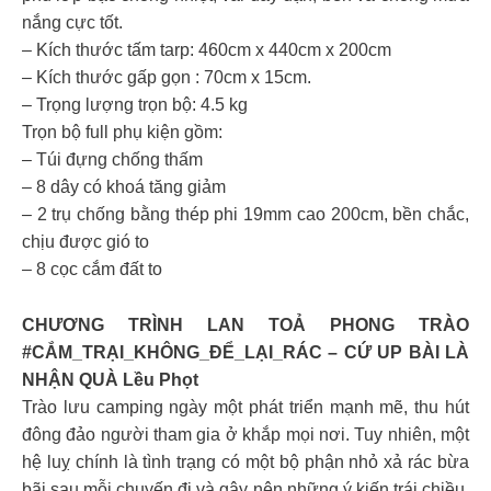
nắng cực tốt.
– Kích thước tấm tarp: 460cm x 440cm x 200cm
– Kích thước gấp gọn : 70cm x 15cm.
– Trọng lượng trọn bộ: 4.5 kg
Trọn bộ full phụ kiện gồm:
– Túi đựng chống thấm
– 8 dây có khoá tăng giảm
– 2 trụ chống bằng thép phi 19mm cao 200cm, bền chắc,
chịu được gió to
– 8 cọc cắm đất to
CHƯƠNG TRÌNH LAN TOẢ PHONG TRÀO
#CẮM_TRẠI_KHÔNG_ĐỂ_LẠI_RÁC – CỨ UP BÀI LÀ
NHẬN QUÀ Lều Phọt
Trào lưu camping ngày một phát triển mạnh mẽ, thu hút
đông đảo người tham gia ở khắp mọi nơi. Tuy nhiên, một
hệ luỵ chính là tình trạng có một bộ phận nhỏ xả rác bừa
bãi sau mỗi chuyến đi và gây nên những ý kiến trái chiều.