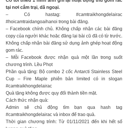
Có tối thiểu 1 hình ảnh ghi lại hoạt động thu gom rác
tại nơi cắm trại, dã ngoại.
– Có hastag: #camtraikhongdelairac
#hoicamtraidangoaihanoi trong bài đăng.
– Facebook chính chủ. Không chấp nhận các bài đăng
copy của người khác hoặc đăng lại bài cũ đã có từ trước.
Không chấp nhận bài đăng sử dụng ảnh ghép hoạt động
gom rác.
– Mỗi Facebook được nhận quà một lần trong suốt
chương trình. Lều Phọt
Phần quà tặng: Bộ combo 2 cốc Antarcti Stainless Steel
Cup – Fire Maple phiên bản limited có in slogan
#camtraikhongdelairac
Quà tặng không được quy đổi thành tiền mặt.
Cách thức nhận quà:
Admin sẽ chủ động tìm bạn qua hash tag
#camtraikhongdelairac và inbox để trao quà.
Thời gian chương trình: Từ 01/11/2021 đến khi hết số