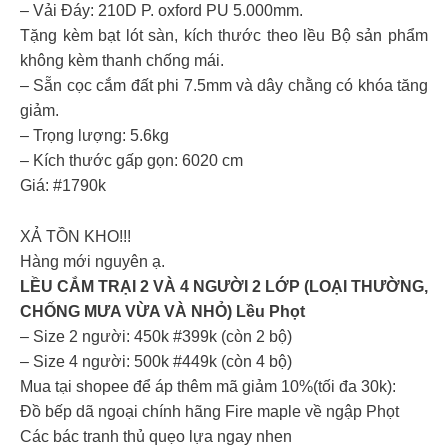
– Vải Đáy: 210D P. oxford PU 5.000mm.
Tặng kèm bạt lót sàn, kích thước theo lều Bộ sản phẩm
không kèm thanh chống mái.
– Sẵn cọc cắm đất phi 7.5mm và dây chằng có khóa tăng
giảm.
– Trọng lượng: 5.6kg
– Kích thước gấp gọn: 6020 cm
Giá: #1790k
XẢ TỒN KHO!!!
Hàng mới nguyên ạ.
LỀU CẮM TRẠI 2 VÀ 4 NGƯỜI 2 LỚP (LOẠI THƯỜNG,
CHỐNG MƯA VỪA VÀ NHỎ) Lều Phọt
– Size 2 người: 450k #399k (còn 2 bộ)
– Size 4 người: 500k #449k (còn 4 bộ)
Mua tại shopee để áp thêm mã giảm 10%(tối đa 30k):
Đồ bếp dã ngoại chính hãng Fire maple về ngập Phọt
Các bác tranh thủ quẹo lựa ngay nhen