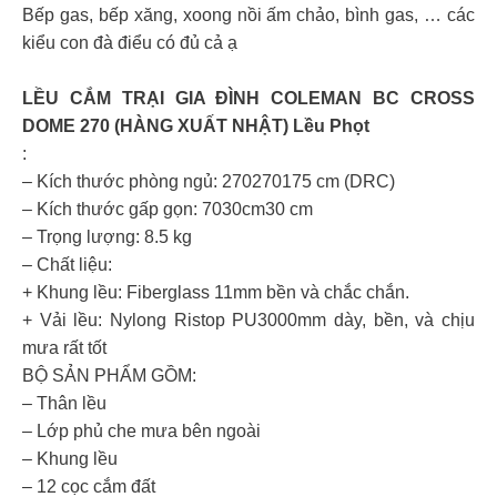
Bếp gas, bếp xăng, xoong nồi ấm chảo, bình gas, … các
kiểu con đà điểu có đủ cả ạ
LỀU CẮM TRẠI GIA ĐÌNH COLEMAN BC CROSS
DOME 270 (HÀNG XUẤT NHẬT) Lều Phọt
:
– Kích thước phòng ngủ: 270270175 cm (DRC)
– Kích thước gấp gọn: 7030cm30 cm
– Trọng lượng: 8.5 kg
– Chất liệu:
+ Khung lều: Fiberglass 11mm bền và chắc chắn.
+ Vải lều: Nylong Ristop PU3000mm dày, bền, và chịu
mưa rất tốt
BỘ SẢN PHẨM GỒM:
– Thân lều
– Lớp phủ che mưa bên ngoài
– Khung lều
– 12 cọc cắm đất