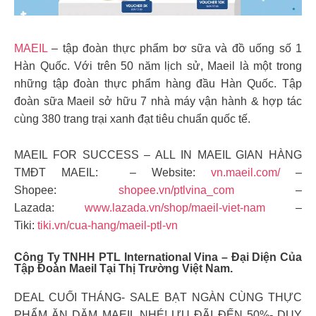
MAEIL
– tập đoàn thực phẩm bơ sữa và đồ uống số 1
Hàn Quốc. Với trên 50 năm lịch sử, Maeil là một trong
những tập đoàn thực phẩm hàng đầu Hàn Quốc. Tập
đoàn sữa Maeil sở hữu 7 nhà máy vận hành & hợp tác
cùng 380 trang trại xanh đạt tiêu chuẩn quốc tế.
MAEIL FOR SUCCESS – ALL IN MAEIL GIAN HÀNG
TMĐT MAEIL: – Website:
vn.maeil.com/
–
Shopee:
shopee.vn/ptlvina_com
–
Lazada:
www.lazada.vn/shop/maeil-viet-nam
–
Tiki:
tiki.vn/cua-hang/maeil-ptl-vn
Công Ty TNHH PTL International Vina – Đại Diện Của
Tập Đoàn Maeil Tại Thị Trường Việt Nam.
DEAL CUỐI THÁNG- SALE BẠT NGÀN CÙNG THỰC
PHẨM ĂN DẶM MAEIL NHÉ! ƯU ĐÃI ĐẾN 50%- DUY