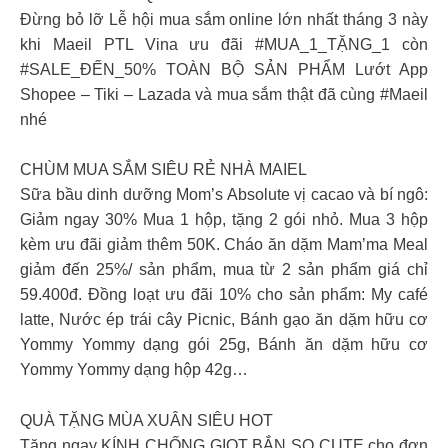
Đừng bỏ lỡ Lễ hội mua sắm online lớn nhất tháng 3 này
khi Maeil PTL Vina ưu đãi #MUA_1_TẶNG_1 còn
#SALE_ĐẾN_50% TOÀN BỘ SẢN PHẨM Lướt App
Shopee – Tiki – Lazada và mua sắm thật đã cùng #Maeil
nhé
CHÙM MUA SẮM SIÊU RẺ NHÀ MAIEL
Sữa bầu dinh dưỡng Mom’s Absolute vị cacao và bí ngô:
Giảm ngay 30% Mua 1 hộp, tặng 2 gói nhỏ. Mua 3 hộp
kèm ưu đãi giảm thêm 50K. Cháo ăn dặm Mam’ma Meal
giảm đến 25%/ sản phẩm, mua từ 2 sản phẩm giá chỉ
59.400đ. Đồng loạt ưu đãi 10% cho sản phẩm: My café
latte, Nước ép trái cây Picnic, Bánh gạo ăn dặm hữu cơ
Yommy Yommy dạng gói 25g, Bánh ăn dặm hữu cơ
Yommy Yommy dạng hộp 42g…
QUÀ TẶNG MÙA XUÂN SIÊU HOT
Tặng ngay KÍNH CHỐNG GIỌT BẮN SO CUTE cho đơn