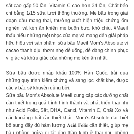
sắt cao gấp 50 lần, Vitamin C cao hơn 34 lần, Chất béo
chỉ bằng 1/15 sữa tươi thông thường. Mẹ bầu trong giai
đoạn đầu mang thai, thường xuất hiện triệu chứng ốm
nghén, và kén ăn khiến mẹ buồn bực, khó chịu. #Maeil
thấu hiểu những mệt nhọc của mẹ và mang đến giải pháp
hữu hiệu với sản phẩm: sữa bầu Maeil Mom’s Absolute vị
cacao thanh dịu, thơm nhẹ dễ uống, dễ dàng chinh phục
vị giác và khứu giác của những mẹ kén ăn nhất.
Sữa bầu được nhập khẩu 100% Hàn Quốc, trải qua
những quy trình kiểm chứng và sàng lọc khắt khe, được
các y bác sỹ khuyên dùng bởi:
Sữa bầu Mom’s Absolute Maeil cung cấp các dưỡng chất
cần thiết trong quá trình hình thành và phát triển thai nhi
như Acid Folic, Sắt, DHA, Canxi, Vitamin C, Chất Xơ và
các khoáng chất cần thiết khác. Mom’s Absolute đặc biệt
bổ sung đầy đủ hàm lượng 𝐀𝐜𝐢𝐝 𝐅𝐨𝐥𝐢𝐜 cần thiết, giúp mẹ
bầu phòng ngừa dị tật ống thần kinh ở thai nhi, phòng