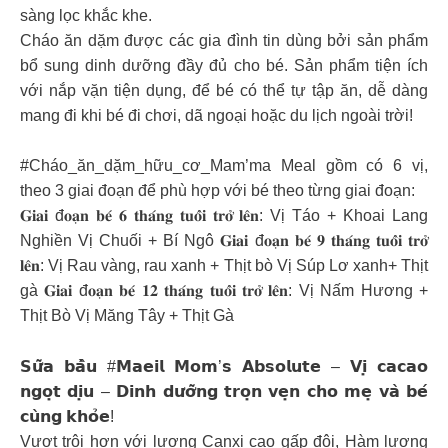
sàng lọc khắc khe.
Cháo ăn dặm được các gia đình tin dùng bởi sản phẩm
bổ sung dinh dưỡng đầy đủ cho bé. Sản phẩm tiện ích
với nắp vặn tiện dụng, để bé có thể tự tập ăn, dễ dàng
mang đi khi bé đi chơi, dã ngoại hoặc du lịch ngoài trời!
#Cháo_ăn_dặm_hữu_cơ_Mam’ma Meal gồm có 6 vị,
theo 3 giai đoạn để phù hợp với bé theo từng giai đoạn:
𝐆𝐢𝐚𝐢 đ𝐨𝐚̣𝐧 𝐛𝐞́ 𝟔 𝐭𝐡𝐚́𝐧𝐠 𝐭𝐮𝐨̂̉𝐢 𝐭𝐫𝐨̛̉ 𝐥𝐞̂𝐧: Vị Táo + Khoai Lang
Nghiền Vị Chuối + Bí Ngô 𝐆𝐢𝐚𝐢 đ𝐨𝐚̣𝐧 𝐛𝐞́ 𝟗 𝐭𝐡𝐚́𝐧𝐠 𝐭𝐮𝐨̂̉𝐢 𝐭𝐫𝐨̛̉
𝐥𝐞̂𝐧: Vị Rau vàng, rau xanh + Thịt bò Vị Súp Lơ xanh+ Thịt
gà 𝐆𝐢𝐚𝐢 đ𝐨𝐚̣𝐧 𝐛𝐞́ 𝟏𝟐 𝐭𝐡𝐚́𝐧𝐠 𝐭𝐮𝐨̂̉𝐢 𝐭𝐫𝐨̛̉ 𝐥𝐞̂𝐧: Vị Nấm Hương +
Thịt Bò Vị Măng Tây + Thịt Gà
𝗦𝘂̛̃𝗮 𝗯𝗮̂̀𝘂 #𝗠𝗮𝗲𝗶𝗹 𝗠𝗼𝗺’𝘀 𝗔𝗯𝘀𝗼𝗹𝘂𝘁𝗲 – 𝗩𝗶̣ 𝗰𝗮𝗰𝗮𝗼
𝗻𝗴𝗼̣𝘁 𝗱𝗶̣𝘂 – 𝗗𝗶𝗻𝗵 𝗱𝘂̛𝗼̛̃𝗻𝗴 𝘁𝗿𝗼̣𝗻 𝘃𝗲̣𝗻 𝗰𝗵𝗼 𝗺𝗲̣ 𝘃𝗮̀ 𝗯𝗲́
𝗰𝘂̀𝗻𝗴 𝗸𝗵𝗼̉𝗲!
Vượt trội hơn với lượng Canxi cao gấp đôi, Hàm lượng