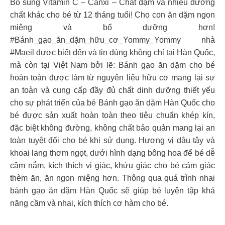
Bổ sung Vitamin C – Canxi – Chất đạm và nhiều dưỡng
chất khác cho bé từ 12 tháng tuổi! Cho con ăn dặm ngon
miệng và bổ dưỡng hơn!
#Bánh_gạo_ăn_dặm_hữu_cơ_Yommy_Yommy nhà
#Maeil được biết đến và tin dùng không chỉ tại Hàn Quốc,
mà còn tại Việt Nam bởi lẽ: Bánh gạo ăn dặm cho bé
hoàn toàn được làm từ nguyên liệu hữu cơ mang lại sự
an toàn và cung cấp đầy đủ chất dinh dưỡng thiết yếu
cho sự phát triển của bé Bánh gạo ăn dặm Hàn Quốc cho
bé được sản xuất hoàn toàn theo tiêu chuẩn khép kín,
đặc biệt không đường, không chất bảo quản mang lại an
toàn tuyệt đối cho bé khi sử dụng. Hương vị dâu tây và
khoai lang thơm ngọt, dưới hình dạng bông hoa để bé dễ
cầm nắm, kích thích vị giác, khứu giác cho bé cảm giác
thèm ăn, ăn ngon miệng hơn. Thông qua quá trình nhai
bánh gạo ăn dặm Hàn Quốc sẽ giúp bé luyện tập khả
năng cầm và nhai, kích thích cơ hàm cho bé.