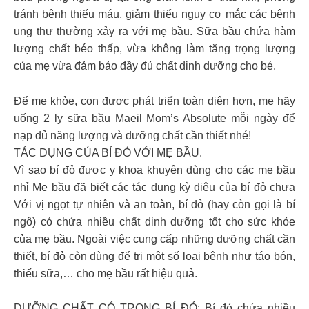
tránh bệnh thiếu máu, giảm thiểu nguy cơ mắc các bệnh
ung thư thường xảy ra với mẹ bầu. Sữa bầu chứa hàm
lượng chất béo thấp, vừa không làm tăng trọng lượng
của mẹ vừa đảm bảo đầy đủ chất dinh dưỡng cho bé.
Để mẹ khỏe, con được phát triển toàn diện hơn, mẹ hãy
uống 2 ly sữa bầu Maeil Mom’s Absolute mỗi ngày để
nạp đủ năng lượng và dưỡng chất cần thiết nhé!
TÁC DỤNG CỦA BÍ ĐỎ VỚI MẸ BẦU.
Vì sao bí đỏ được y khoa khuyên dùng cho các mẹ bầu
nhỉ Mẹ bầu đã biết các tác dụng kỳ diệu của bí đỏ chưa
Với vị ngọt tự nhiên và an toàn, bí đỏ (hay còn gọi là bí
ngô) có chứa nhiều chất dinh dưỡng tốt cho sức khỏe
của mẹ bầu. Ngoài việc cung cấp những dưỡng chất cần
thiết, bí đỏ còn dùng để trị một số loại bệnh như táo bón,
thiếu sữa,… cho mẹ bầu rất hiệu quả.
DƯỠNG CHẤT CÓ TRONG BÍ ĐỎ: Bí đỏ chứa nhiều