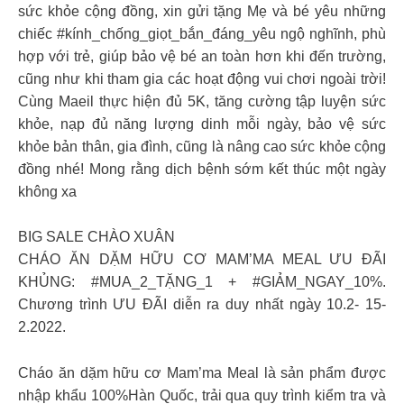
sức khỏe cộng đồng, xin gửi tặng Mẹ và bé yêu những
chiếc #kính_chống_giọt_bắn_đáng_yêu ngộ nghĩnh, phù
hợp với trẻ, giúp bảo vệ bé an toàn hơn khi đến trường,
cũng như khi tham gia các hoạt động vui chơi ngoài trời!
Cùng Maeil thực hiện đủ 5K, tăng cường tập luyện sức
khỏe, nạp đủ năng lượng dinh mỗi ngày, bảo vệ sức
khỏe bản thân, gia đình, cũng là nâng cao sức khỏe cộng
đồng nhé! Mong rằng dịch bệnh sớm kết thúc một ngày
không xa
BIG SALE CHÀO XUÂN
CHÁO ĂN DẶM HỮU CƠ MAM’MA MEAL ƯU ĐÃI
KHỦNG: #MUA_2_TẶNG_1 + #GIẢM_NGAY_10%.
Chương trình ƯU ĐÃI diễn ra duy nhất ngày 10.2- 15-
2.2022.
Cháo ăn dặm hữu cơ Mam’ma Meal là sản phẩm được
nhập khẩu 100%Hàn Quốc, trải qua quy trình kiểm tra và