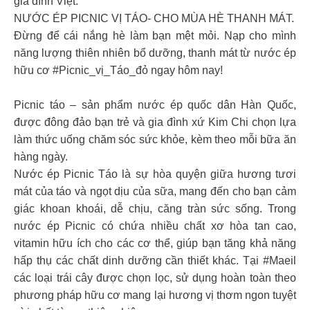
gia đình Việt.
NƯỚC ÉP PICNIC VỊ TÁO- CHO MÙA HÈ THANH MÁT.
Đừng để cái nắng hè làm bạn mệt mỏi. Nạp cho mình
năng lượng thiên nhiên bổ dưỡng, thanh mát từ nước ép
hữu cơ #Picnic_vị_Táo_đỏ ngay hôm nay!
Picnic táo – sản phẩm nước ép quốc dân Hàn Quốc,
được đông đảo bạn trẻ và gia đình xứ Kim Chi chọn lựa
làm thức uống chăm sóc sức khỏe, kèm theo mỗi bữa ăn
hàng ngày.
Nước ép Picnic Táo là sự hòa quyện giữa hương tươi
mát của táo và ngọt dịu của sữa, mang đến cho bạn cảm
giác khoan khoái, dễ chịu, căng tràn sức sống. Trong
nước ép Picnic có chứa nhiều chất xơ hòa tan cao,
vitamin hữu ích cho các cơ thể, giúp bạn tăng khả năng
hấp thụ các chất dinh dưỡng cần thiết khác. Tại #Maeil
các loại trái cây được chọn lọc, sử dụng hoàn toàn theo
phương pháp hữu cơ mang lại hương vị thơm ngon tuyệt