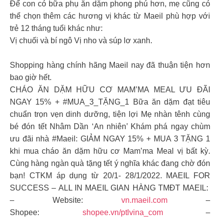
Để con có bữa phụ ăn dặm phong phú hơn, mẹ cũng có
thể chọn thêm các hương vị khác từ Maeil phù hợp với
trẻ 12 tháng tuổi khác như:
Vị chuối và bí ngô Vị nho và súp lơ xanh.
Shopping hàng chính hãng Maeil nay đã thuận tiện hơn
bao giờ hết.
CHÁO ĂN DẶM HỮU CƠ MAM’MA MEAL ƯU ĐÃI
NGAY 15% + #MUA_3_TẶNG_1 Bữa ăn dặm đạt tiêu
chuẩn trọn vẹn dinh dưỡng, tiện lợi Mẹ nhàn tênh cùng
bé đón tết Nhâm Dần ‘An nhiên’ Khám phá ngay chùm
ưu đãi nhà #Maeil: GIẢM NGAY 15% + MUA 3 TẶNG 1
khi mua cháo ăn dặm hữu cơ Mam’ma Meal vị bất kỳ.
Cùng hàng ngàn quà tặng tết ý nghĩa khác đang chờ đón
bạn! CTKM áp dụng từ 20/1- 28/1/2022. MAEIL FOR
SUCCESS – ALL IN MAEIL GIAN HÀNG TMĐT MAEIL:
– Website:
vn.maeil.com
–
Shopee:
shopee.vn/ptlvina_com
–