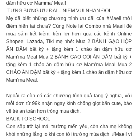
dặm hữu cơ Mamma’ Meal!
️ TƯNG BỪNG ƯU ĐÃI – NIỀM VUI NHÂN ĐÔI
Mẹ đã biết những chương trình ưu đãi của #Maeil thời
điểm hiện tại chưa? Cùng Note lại Combo nhà Maeil để
mua sắm tiết kiệm, tiện lợi hơn qua các kênh Online
Shopee. Lazada, Tiki mẹ nhé: Mua 2 BÁNH GẠO HỘP
ĂN DẶM bất kỳ + tặng kèm 1 cháo ăn dặm hữu cơ
Mam’ma Meal Mua 2 BÁNH GẠO GÓI ĂN DẶM bất kỳ +
tặng kèm 1 cháo ăn dặm hữu cơ Mam’ma Meal Mua 2
CHÁO ĂN DẶM bất kỳ + tặng kèm 1 cháo ăn dặm hữu cơ
Mam’ma Meal.
️Ngoài ra còn có các chương trình quà tặng ý nghĩa, với
mỗi đơn từ 99k nhận ngay kính chống giọt bắn cute, bảo
vệ trẻ an toàn hơn tròng mùa dịch.
BACK TO SCHOOL
Con sắp trở lại mái trường mến yêu, còn cha mẹ không
khỏi những lắng lo khi con tới trường mùa dịch! #Maeil vì