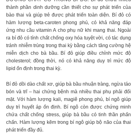
thành phần dinh dưỡng cần thiết cho sự phát triển của
bào thai và giúp trẻ được phát triển toàn diện. Bí đỏ có
hàm lượng beta-caroten phong phú, có khả năng đáp
ứng nhu cầu vitamin A cho phụ nữ khi mang thai. Ngoài
ra bí đỏ có tính chất chống oxy hóa tuyệt vời, có tác dụng
tránh nhiễm trùng trong thai kỳ bằng cách tăng cường hệ
miễn dịch cho bà bầu. Bí đỏ giúp điều chỉnh mức độ
cholesterol; đồng thời, nó có khả năng duy trì mức độ
lipid ổn định trong thai kỳ.
Bí đỏ dồi dào chất xơ, giúp bà bầu nhuận tràng, ngừa táo
bón và trĩ – hai chứng bệnh mà nhiều thai phụ phải đối
mặt. Với hàm lượng kali, magiê phong phú, bí ngô giúp
duy trì huyết áp ổn định. Bí ngô còn được chứng minh
chứa chất chống stress, giúp bà bầu có tinh thần phấn
chấn. Hàm lượng kẽm trong bí ngô giúp bộ não của thai
phát triển đầy đủ.