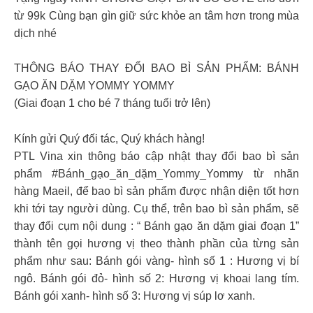
từ 99k Cùng bạn gìn giữ sức khỏe an tâm hơn trong mùa
dịch nhé
THÔNG BÁO THAY ĐỔI BAO BÌ SẢN PHẨM: BÁNH
GẠO ĂN DẶM YOMMY YOMMY
(Giai đoạn 1 cho bé 7 tháng tuổi trở lên)
Kính gửi Quý đối tác, Quý khách hàng!
PTL Vina xin thông báo cập nhật thay đổi bao bì sản
phẩm #Bánh_gạo_ăn_dặm_Yommy_Yommy từ nhãn
hàng Maeil, để bao bì sản phẩm được nhận diện tốt hơn
khi tới tay người dùng. Cụ thể, trên bao bì sản phẩm, sẽ
thay đổi cụm nội dung : “ Bánh gạo ăn dặm giai đoạn 1”
thành tên gọi hương vị theo thành phần của từng sản
phẩm như sau: Bánh gói vàng- hình số 1 : Hương vị bí
ngô. Bánh gói đỏ- hình số 2: Hương vị khoai lang tím.
Bánh gói xanh- hình số 3: Hương vị súp lơ xanh.