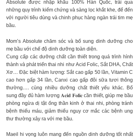
Absolute được nhập khẩu 100% Hàn Quốc, trải qua
những quy trình kiểm chứng và sàng lọc khắt khe, để đến
với người tiêu dùng và chinh phục hàng ngàn trái tim mẹ
bầu.
Mom’s Absolute chăm sóc và bổ sung dinh dưỡng cho
mẹ bầu với chế độ dinh dưỡng toàn diện.
Cung cấp các dưỡng chất cần thiết trong quá trình hình
thành và phát triển thai nhi như Acid Folic, Sắt DHA, Chất
Xơ… Đặc biệt hàm lượng: Sắt cao gấp 50 lần, Vitamin C
cao hơn gấp 34 lần, Canxi cao gấp đôi sữa tươi thông
thường…. cùng nhiều dưỡng chất thiết yếu khác. Bổ
sung đầy đủ hàm lượng 𝐀𝐜𝐢𝐝 𝐅𝐨𝐥𝐢𝐜 cần thiết, giúp mẹ bầu
phòng ngừa dị tật ống thần kinh ở thai nhi, phòng tránh
bệnh thiếu máu, giảm thiểu nguy cơ mắc các bệnh ung
thư thường xảy ra với mẹ bầu.
Maeil hi vọng luôn mang đến nguồn dinh dưỡng tốt nhất