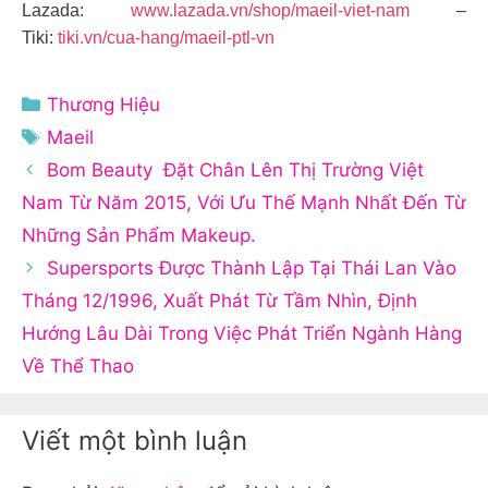
Lazada:
www.lazada.vn/shop/maeil-viet-nam
–
Tiki:
tiki.vn/cua-hang/maeil-ptl-vn
Danh
Thương Hiệu
mục
Thẻ
Maeil
Bom Beauty Đặt Chân Lên Thị Trường Việt
Nam Từ Năm 2015, Với Ưu Thế Mạnh Nhất Đến Từ
Những Sản Phẩm Makeup.
Supersports Được Thành Lập Tại Thái Lan Vào
Tháng 12/1996, Xuất Phát Từ Tầm Nhìn, Định
Hướng Lâu Dài Trong Việc Phát Triển Ngành Hàng
Về Thể Thao
Viết một bình luận