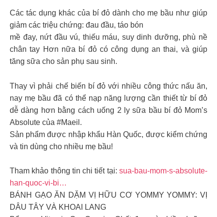
Các tác dụng khác của bí đỏ dành cho mẹ bầu như giúp
giảm các triệu chứng: đau đầu, táo bón
mề đay, nứt đầu vú, thiếu máu, suy dinh dưỡng, phù nề
chân tay Hơn nữa bí đỏ có công dụng an thai, và giúp
tăng sữa cho sản phụ sau sinh.
Thay vì phải chế biến bí đỏ với nhiều công thức nấu ăn,
nay mẹ bầu đã có thể nạp năng lượng cần thiết từ bí đỏ
dễ dàng hơn bằng cách uống 2 ly sữa bầu bí đỏ Mom’s
Absolute của #Maeil.
Sản phẩm được nhập khẩu Hàn Quốc, được kiểm chứng
và tin dùng cho nhiều mẹ bầu!
Tham khảo thông tin chi tiết tại:
sua-bau-mom-s-absolute-
han-quoc-vi-bi…
BÁNH GẠO ĂN DẶM VỊ HỮU CƠ YOMMY YOMMY: VỊ
DÂU TÂY VÀ KHOAI LANG