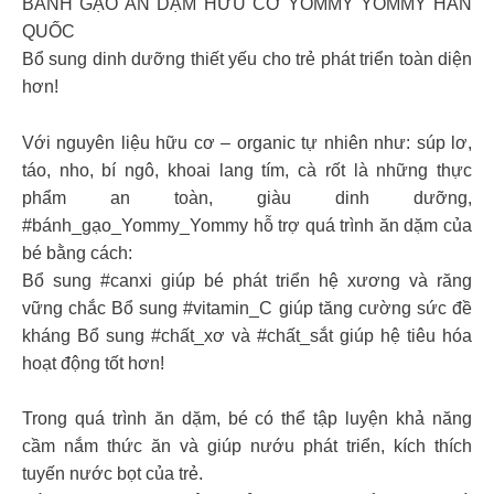
BÁNH GẠO ĂN DẶM HỮU CƠ YOMMY YOMMY HÀN
QUỐC
Bổ sung dinh dưỡng thiết yếu cho trẻ phát triển toàn diện
hơn!
Với nguyên liệu hữu cơ – organic tự nhiên như: súp lơ,
táo, nho, bí ngô, khoai lang tím, cà rốt là những thực
phẩm an toàn, giàu dinh dưỡng,
#bánh_gạo_Yommy_Yommy hỗ trợ quá trình ăn dặm của
bé bằng cách:
Bổ sung #canxi giúp bé phát triển hệ xương và răng
vững chắc Bổ sung #vitamin_C giúp tăng cường sức đề
kháng Bổ sung #chất_xơ và #chất_sắt giúp hệ tiêu hóa
hoạt động tốt hơn!
Trong quá trình ăn dặm, bé có thể tập luyện khả năng
cầm nắm thức ăn và giúp nướu phát triển, kích thích
tuyến nước bọt của trẻ.