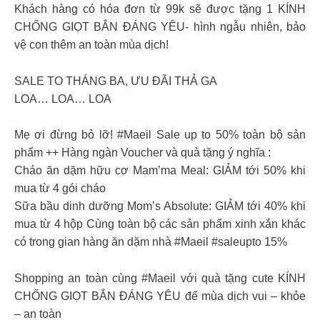
Khách hàng có hóa đơn từ 99k sẽ được tặng 1 KÍNH
CHỐNG GIỌT BẮN ĐÁNG YÊU- hình ngẫu nhiên, bảo
vệ con thêm an toàn mùa dịch!
SALE TO THÁNG BA, ƯU ĐÃI THẢ GA
LOA… LOA… LOA
Mẹ ơi đừng bỏ lỡ! #Maeil Sale up to 50% toàn bộ sản
phẩm ++ Hàng ngàn Voucher và quà tặng ý nghĩa :
Cháo ăn dặm hữu cơ Mam’ma Meal: GIẢM tới 50% khi
mua từ 4 gói cháo
Sữa bầu dinh dưỡng Mom’s Absolute: GIẢM tới 40% khi
mua từ 4 hộp Cùng toàn bộ các sản phẩm xinh xắn khác
có trong gian hàng ăn dặm nhà #Maeil #saleupto 15%
Shopping an toàn cùng #Maeil với quà tặng cute KÍNH
CHỐNG GIỌT BẮN ĐÁNG YÊU để mùa dịch vui – khỏe
– an toàn