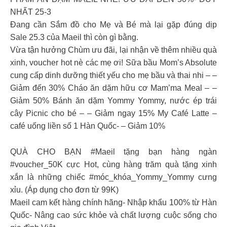
NHẤT 25-3
Đang cần Sắm đồ cho Mẹ và Bé mà lại gặp đúng dịp
Sale 25.3 của Maeil thì còn gì bằng.
Vừa tận hưởng Chùm ưu đãi, lại nhận về thêm nhiều quà
xinh, voucher hot nè các mẹ ơi! Sữa bầu Mom’s Absolute
cung cấp dinh dưỡng thiết yếu cho mẹ bầu và thai nhi – –
Giảm đến 30% Cháo ăn dặm hữu cơ Mam’ma Meal – –
Giảm 50% Bánh ăn dặm Yommy Yommy, nước ép trái
cây Picnic cho bé – – Giảm ngay 15% My Café Latte –
café uống liền số 1 Hàn Quốc- – Giảm 10%
QUÀ CHO BẠN #Maeil tặng bạn hàng ngàn
#voucher_50K cực Hot, cùng hàng trăm quà tặng xinh
xắn là những chiếc #móc_khóa_Yommy_Yommy cưng
xỉu. (Áp dụng cho đơn từ 99K)
Maeil cam kết hàng chính hãng- Nhập khẩu 100% từ Hàn
Quốc- Nâng cao sức khỏe và chất lượng cuộc sống cho