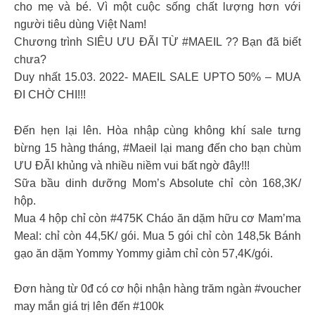
cho mẹ và bé. Vì một cuộc sống chất lượng hơn với
người tiêu dùng Việt Nam!
Chương trình SIÊU ƯU ĐÃI TỪ #MAEIL ?? Bạn đã biết
chưa?
Duy nhất 15.03. 2022- MAEIL SALE UPTO 50% – MUA
ĐI CHỜ CHI!!!
Đến hẹn lại lên. Hòa nhập cùng không khí sale tưng
bừng 15 hàng tháng, #Maeil lại mang đến cho bạn chùm
ƯU ĐÃI khủng và nhiều niềm vui bất ngờ đây!!!
Sữa bầu dinh dưỡng Mom’s Absolute chỉ còn 168,3K/
hộp.
Mua 4 hộp chỉ còn #475K Cháo ăn dặm hữu cơ Mam’ma
Meal: chỉ còn 44,5K/ gói. Mua 5 gói chỉ còn 148,5k Bánh
gạo ăn dặm Yommy Yommy giảm chỉ còn 57,4K/gói.
Đơn hàng từ 0đ có cơ hội nhận hàng trăm ngàn #voucher
may mắn giá trị lên đến #100k