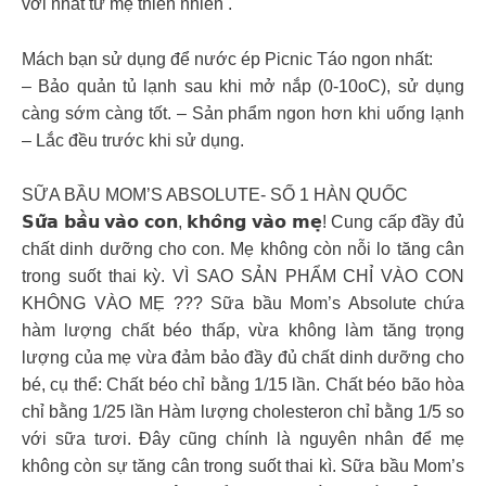
vời nhất từ mẹ thiên nhiên .
Mách bạn sử dụng để nước ép Picnic Táo ngon nhất:
– Bảo quản tủ lạnh sau khi mở nắp (0-10oC), sử dụng
càng sớm càng tốt. – Sản phẩm ngon hơn khi uống lạnh
– Lắc đều trước khi sử dụng.
SỮA BẦU MOM’S ABSOLUTE- SỐ 1 HÀN QUỐC
𝗦𝘂̛̃𝗮 𝗯𝗮̂̀𝘂 𝘃𝗮̀𝗼 𝗰𝗼𝗻, 𝗸𝗵𝗼̂𝗻𝗴 𝘃𝗮̀𝗼 𝗺𝗲̣! Cung cấp đầy đủ
chất dinh dưỡng cho con. Mẹ không còn nỗi lo tăng cân
trong suốt thai kỳ. VÌ SAO SẢN PHẨM CHỈ VÀO CON
KHÔNG VÀO MẸ ??? Sữa bầu Mom’s Absolute chứa
hàm lượng chất béo thấp, vừa không làm tăng trọng
lượng của mẹ vừa đảm bảo đầy đủ chất dinh dưỡng cho
bé, cụ thể: Chất béo chỉ bằng 1/15 lần. Chất béo bão hòa
chỉ bằng 1/25 lần Hàm lượng cholesteron chỉ bằng 1/5 so
với sữa tươi. Đây cũng chính là nguyên nhân để mẹ
không còn sự tăng cân trong suốt thai kì. Sữa bầu Mom’s