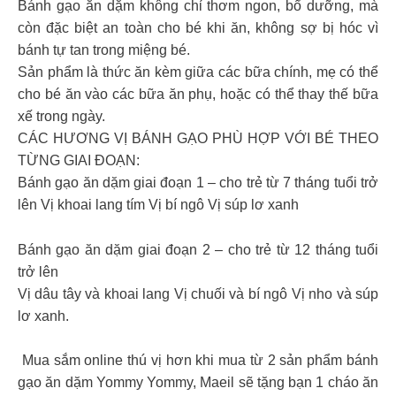
Bánh gạo ăn dặm không chỉ thơm ngon, bổ dưỡng, mà
còn đặc biệt an toàn cho bé khi ăn, không sợ bị hóc vì
bánh tự tan trong miệng bé.
Sản phẩm là thức ăn kèm giữa các bữa chính, mẹ có thể
cho bé ăn vào các bữa ăn phụ, hoặc có thể thay thế bữa
xế trong ngày.
CÁC HƯƠNG VỊ BÁNH GẠO PHÙ HỢP VỚI BÉ THEO
TỪNG GIAI ĐOẠN:
Bánh gạo ăn dặm giai đoạn 1 – cho trẻ từ 7 tháng tuổi trở
lên Vị khoai lang tím Vị bí ngô Vị súp lơ xanh
Bánh gạo ăn dặm giai đoạn 2 – cho trẻ từ 12 tháng tuổi
trở lên
Vị dâu tây và khoai lang Vị chuối và bí ngô Vị nho và súp
lơ xanh.
️ Mua sắm online thú vị hơn khi mua từ 2 sản phẩm bánh
gạo ăn dặm Yommy Yommy, Maeil sẽ tặng bạn 1 cháo ăn