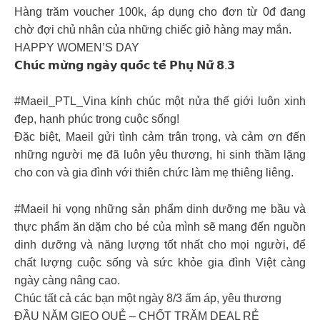
Hàng trăm voucher 100k, áp dụng cho đơn từ 0đ đang
chờ đợi chủ nhân của những chiếc giỏ hàng may mắn.
HAPPY WOMEN’S DAY
𝗖𝗵𝘂́𝗰 𝗺𝘂̛̀𝗻𝗴 𝗻𝗴𝗮̀𝘆 𝗾𝘂𝗼̂́𝗰 𝘁𝗲̂́ 𝗣𝗵𝘂̣ 𝗡𝘂̛̃ 𝟴.𝟯
#Maeil_PTL_Vina kính chúc một nửa thế giới luôn xinh
đẹp, hạnh phúc trong cuộc sống!
Đặc biệt, Maeil gửi tình cảm trân trọng, và cảm ơn đến
những người mẹ đã luôn yêu thương, hi sinh thầm lặng
cho con và gia đình với thiên chức làm mẹ thiêng liêng.
#Maeil hi vọng những sản phẩm dinh dưỡng mẹ bầu và
thực phẩm ăn dặm cho bé của mình sẽ mang đến nguồn
dinh dưỡng và năng lượng tốt nhất cho mọi người, để
chất lượng cuộc sống và sức khỏe gia đình Việt càng
ngày càng nâng cao.
Chúc tất cả các bạn một ngày 8/3 ấm áp, yêu thương
ĐẦU NĂM GIEO QUẺ – CHỐT TRĂM DEAL RẺ