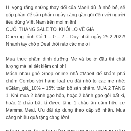
Hi vọng rằng những thay đổi của Maeil dù là nhỏ bé, sẽ
góp phần để sản phẩm ngày càng gần gũi đến với người
tiêu dùng Việt Nam trên mọi miền!
CUỐI THÁNG SALE TO, KHỎI LO VỀ GIÁ
Chương trình Có 1 – 0 – 2 – Duy nhất ngày 25.2.2022!
Nhanh tay chớp Deal thôi nào các mẹ ơi
Mua thực phẩm dinh dưỡng Mẹ và bé ở đâu thì chất
lượng mà lại tiết kiệm chi phí
Mách nhau ghé Shop online nhà #Maeil để khám phá
chùm Combo với hàng loạt ưu đãi nhỏ to các mẹ nhé:
#Giảm_giá_10% – 15% toàn bộ sản phẩm. MUA 2 TẶNG
1: Khi mua 2 bánh gạo hộp, hoặc 2 bánh gạo gói bất kì,
hoặc 2 cháo bất kì được tặng 1 cháo ăn dặm hữu cơ
Mamma Meal. Ưu đãi áp dụng theo cấp số nhân. Mua
càng nhiều quà tặng càng lớn!