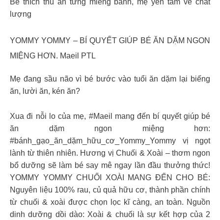
Bé thích thú ăn từng miếng bánh, mẹ yên tâm về chất
lượng
YOMMY YOMMY – BÍ QUYẾT GIÚP BÉ ĂN DẶM NGON
MIỆNG HƠN. Maeil PTL
Mẹ đang sầu não vì bé bước vào tuổi ăn dặm lại biếng
ăn, lười ăn, kén ăn?
Xua đi nỗi lo của mẹ, #Maeil mang đến bí quyết giúp bé
ăn dặm ngon miệng hơn:
#bánh_gạo_ăn_dặm_hữu_cơ_Yommy_Yommy vị ngọt
lành từ thiên nhiên. Hương vị Chuối & Xoài – thơm ngon
bổ dưỡng sẽ làm bé say mê ngay lần đầu thưởng thức!
YOMMY YOMMY CHUỐI XOÀI MANG ĐẾN CHO BÉ:
Nguyên liệu 100% rau, củ quả hữu cơ, thành phần chính
từ chuối & xoài được chọn lọc kĩ càng, an toàn. Nguồn
dinh dưỡng dồi dào: Xoài & chuối là sự kết hợp của 2