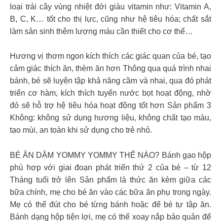
loại trái cây vùng nhiệt đới giàu vitamin như: Vitamin A,
B, C, K… tốt cho thị lực, cũng như hệ tiêu hóa; chất sắt
làm sản sinh thêm lượng máu cần thiết cho cơ thể…
Hương vị thơm ngon kích thích các giác quan của bé, tạo
cảm giác thích ăn, thèm ăn hơn Thông qua quá trình nhai
bánh, bé sẽ luyện tập khả năng cầm và nhai, qua đó phát
triển cơ hàm, kích thích tuyến nước bọt hoạt động, nhờ
đó sẽ hỗ trợ hệ tiêu hóa hoạt động tốt hơn Sản phẩm 3
Không: không sử dụng hương liệu, không chất tạo màu,
tạo mùi, an toàn khi sử dụng cho trẻ nhỏ.
BÉ ĂN DẶM YOMMY YOMMY THẾ NÀO? Bánh gạo hộp
phù hợp với giai đoạn phát triển thứ 2 của bé – từ 12
Tháng tuổi trở lên Sản phẩm là thức ăn kèm giữa các
bữa chính, mẹ cho bé ăn vào các bữa ăn phụ trong ngày.
Mẹ có thể đút cho bé từng bánh hoặc để bé tự tập ăn.
Bánh dạng hộp tiện lợi, mẹ có thể xoay nắp bảo quản để