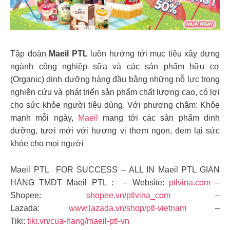
Tập đoàn
Maeil PTL
luôn hướng tới mục tiêu xây dựng
ngành công nghiệp sữa và các sản phẩm hữu cơ
(Organic) dinh dưỡng hàng đầu bằng những nỗ lực trong
nghiên cứu và phát triển sản phẩm chất lượng cao, có lợi
cho sức khỏe người tiêu dùng. Với phương châm: Khỏe
mạnh mỗi ngày,
Maeil
mang tới các sản phẩm dinh
dưỡng, tươi mới với hương vị thơm ngon, đem lại sức
khỏe cho mọi người
Maeil PTL FOR SUCCESS – ALL IN Maeil PTL GIAN
HÀNG TMĐT Maeil PTL : – Website:
ptlvina.com
–
Shopee:
shopee.vn/ptlvina_com
–
Lazada:
www.lazada.vn/shop/ptl-vietnam
–
Tiki:
tiki.vn/cua-hang/maeil-ptl-vn