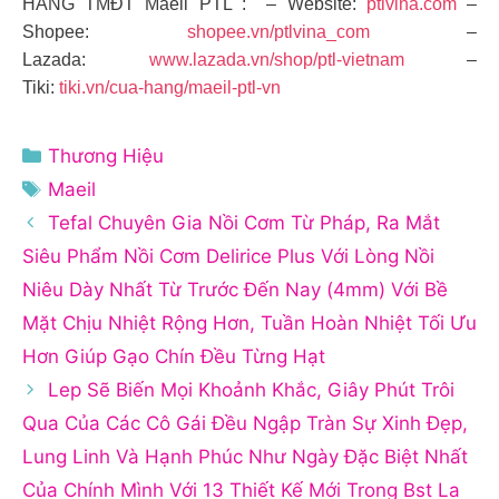
HÀNG TMĐT Maeil PTL : – Website:
ptlvina.com
–
Shopee:
shopee.vn/ptlvina_com
–
Lazada:
www.lazada.vn/shop/ptl-vietnam
–
Tiki:
tiki.vn/cua-hang/maeil-ptl-vn
Danh
Thương Hiệu
mục
Thẻ
Maeil
Tefal Chuyên Gia Nồi Cơm Từ Pháp, Ra Mắt
Siêu Phẩm Nồi Cơm Delirice Plus Với Lòng Nồi
Niêu Dày Nhất Từ Trước Đến Nay (4mm) Với Bề
Mặt Chịu Nhiệt Rộng Hơn, Tuần Hoàn Nhiệt Tối Ưu
Hơn Giúp Gạo Chín Đều Từng Hạt
Lep Sẽ Biến Mọi Khoảnh Khắc, Giây Phút Trôi
Qua Của Các Cô Gái Đều Ngập Tràn Sự Xinh Đẹp,
Lung Linh Và Hạnh Phúc Như Ngày Đặc Biệt Nhất
Của Chính Mình Với 13 Thiết Kế Mới Trong Bst La