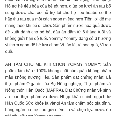
Hỗ trợ hệ tiêu hóa của bé tốt hơn, giúp bé lười ăn rau bổ
sung được chất xơ hỗ trợ tốt cho hệ tiêu hóabé có thể
hấp thụ rau quả một cách ngon miệng hơn Tiện lợi để mẹ
mang theo khi bé đi chơi. Sản phẩm nước hoa quả được
đề xuất dành cho bé bắt đầu ăn dặm từ 6 tháng tuổi và
không giới hạn độ tuổi. Yommy Yommy đang có 3 hương
vị thơm ngon để bé lựa chọn: Vị táo lê, Vị hoa quả, Vị rau
quả.
AN TÂM CHO MẸ KHI CHỌN YOMMY YOMMY: Sản
phẩm đảm bảo : 100% không chất bảo quản không phẩm
màu không hương liệu. Sản phẩm đạt chứng nhận: Là
thực phẩm Organic của Bộ Nông nghiệp, Thực phẩm và
Nông thôn Hàn Quốc (MAFRA). Đạt Chứng nhận vệ sinh
an toàn thực phẩm và được Nhập khẩu chính ngạch từ
Hàn Quốc Sức khỏe là vàng! An tâm chăm sóc gia đình,
hàng ngàn bà mẹ trao gửi niềm tin và chọn lựa nước ép