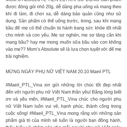
được đóng gói nhỏ 20g, dễ dàng pha uống và mang theo
khi đi làm, đi chơi xa, dễ dàng bảo quản cũng như sử
dụng. Sản phẩm có thể uống trước, trong, sau khi mang
bầu để mẹ có thể chuẩn bị hành trang sức khỏe tốt nhất
cho mình và con yêu. Mẹ sợ nghén, mẹ sợ tăng cân khi
mang bầu? hay mẹ mong muốn sữa bầu vào con không
vào mẹ?? Mom’s Absolute sẽ là lựa chọn tuyệt vời để mẹ
trải nghiệm.
MỪNG NGÀY PHỤ NỮ VIỆT NAM 20.10 Maeil PTL
#Maeil_PTL_Vina xin gửi những lời chúc tốt đẹp nhất
đến với người phụ nữ Việt Nam thân yêu! Bằng lòng biết
ơn và yêu mến, #Maeil_PTL_Vina chúc cho người phụ
nữ Việt Nam luôn vui vẻ, hạnh phúc, thành công trong
cuộc sống! #Maeil_PTL_Vina mong rằng với những sản
phẩm giá trị của mình sẽ luôn là người bạn đồng hành,