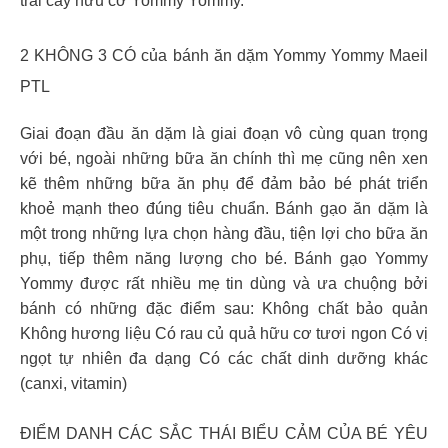
trái cây hữu cơ Yommy Yommy.
2 KHÔNG 3 CÓ của bánh ăn dặm Yommy Yommy Maeil
PTL
Giai đoạn đầu ăn dặm là giai đoạn vô cùng quan trọng
với bé, ngoài những bữa ăn chính thì mẹ cũng nên xen
kẽ thêm những bữa ăn phụ để đảm bảo bé phát triển
khoẻ mạnh theo đúng tiêu chuẩn. Bánh gạo ăn dặm là
một trong những lựa chọn hàng đầu, tiện lợi cho bữa ăn
phụ, tiếp thêm năng lượng cho bé. Bánh gạo Yommy
Yommy được rất nhiều mẹ tin dùng và ưa chuộng bởi
bánh có những đặc điểm sau: Không chất bảo quản
Không hương liệu Có rau củ quả hữu cơ tươi ngon Có vị
ngọt tự nhiên đa dạng Có các chất dinh dưỡng khác
(canxi, vitamin)
ĐIỂM DANH CÁC SẮC THÁI BIỂU CẢM CỦA BÉ YÊU