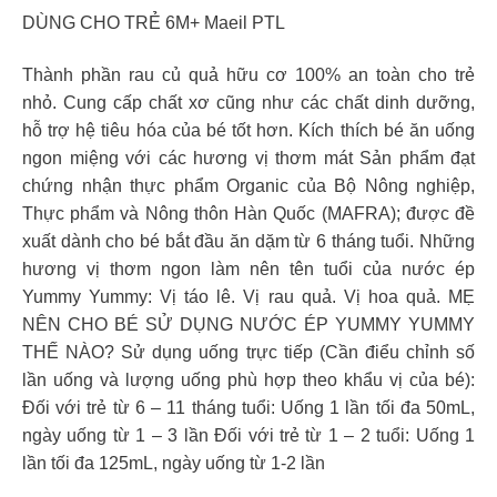
DÙNG CHO TRẺ 6M+ Maeil PTL
Thành phần rau củ quả hữu cơ 100% an toàn cho trẻ
nhỏ. Cung cấp chất xơ cũng như các chất dinh dưỡng,
hỗ trợ hệ tiêu hóa của bé tốt hơn. Kích thích bé ăn uống
ngon miệng với các hương vị thơm mát Sản phẩm đạt
chứng nhận thực phẩm Organic của Bộ Nông nghiệp,
Thực phẩm và Nông thôn Hàn Quốc (MAFRA); được đề
xuất dành cho bé bắt đầu ăn dặm từ 6 tháng tuổi. Những
hương vị thơm ngon làm nên tên tuổi của nước ép
Yummy Yummy: Vị táo lê. Vị rau quả. Vị hoa quả. MẸ
NÊN CHO BÉ SỬ DỤNG NƯỚC ÉP YUMMY YUMMY
THẾ NÀO? Sử dụng uống trực tiếp (Cần điểu chỉnh số
lần uống và lượng uống phù hợp theo khẩu vị của bé):
Đối với trẻ từ 6 – 11 tháng tuổi: Uống 1 lần tối đa 50mL,
ngày uống từ 1 – 3 lần Đối với trẻ từ 1 – 2 tuổi: Uống 1
lần tối đa 125mL, ngày uống từ 1-2 lần