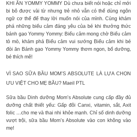
KHI ĂN YOMMY YOMMY Dù chưa biết nói hoặc chỉ mới
bi bô được vài từ nhưng trẻ nhỏ vẫn có thể dùng ngôn
ngữ cơ thể để thay lời muốn nói của mình. Cùng khám
phá những biểu cảm đáng yêu của bé khi thưởng thức
bánh gạo Yommy Yommy: Biểu cảm mong chờ Biểu cảm
tò mò, khám phá Biểu cảm vui sướng Biểu cảm khi bé
đòi ăn Bánh gạo Yommy Yommy thơm ngon, bổ dưỡng,
bé thích mê!
VÌ SAO SỮA BẦU MOM’S ABSOLUTE LÀ LỰA CHỌN
ƯU VIỆT CHO MẸ BẦU? Maeil PTL
Sữa bầu Dinh dưỡng Mom’s Absolute cung cấp đầy đủ
dưỡng chất thiết yếu: Gấp đôi Canxi, vitamin, sắt, Axit
folic …cho mẹ và thai nhi khỏe mạnh. Chỉ số dinh dưỡng
vượt trội, sữa bầu Mom’s Absolute vào con không vào
mẹ!