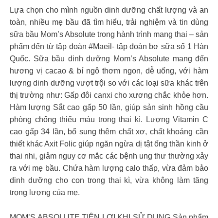
Lựa chọn cho mình nguồn dinh dưỡng chất lượng và an
toàn, nhiều mẹ bầu đã tìm hiểu, trải nghiệm và tin dùng
sữa bầu Mom’s Absolute trong hành trình mang thai – sản
phẩm đến từ tập đoàn #Maeil- tập đoàn bơ sữa số 1 Hàn
Quốc. Sữa bầu dinh dưỡng Mom’s Absolute mang đến
hương vị cacao & bí ngô thơm ngon, dễ uống, với hàm
lượng dinh dưỡng vượt trội so với các loại sữa khác trên
thị trường như: Gấp đôi canxi cho xương chắc khỏe hơn.
Hàm lượng Sắt cao gấp 50 lần, giúp sản sinh hồng cầu
phòng chống thiếu máu trong thai kì. Lượng Vitamin C
cao gấp 34 lần, bổ sung thêm chất xơ, chất khoáng cần
thiết khác Axit Folic giúp ngăn ngừa dị tật ống thần kinh ở
thai nhi, giảm nguy cơ mắc các bệnh ung thư thường xảy
ra với mẹ bầu. Chứa hàm lượng calo thấp, vừa đảm bảo
dinh dưỡng cho con trong thai kì, vừa không làm tăng
trọng lượng của mẹ.
MOM’S ABSOLUTE TIỆN LỢI KHI SỬ DỤNG Sản phẩm