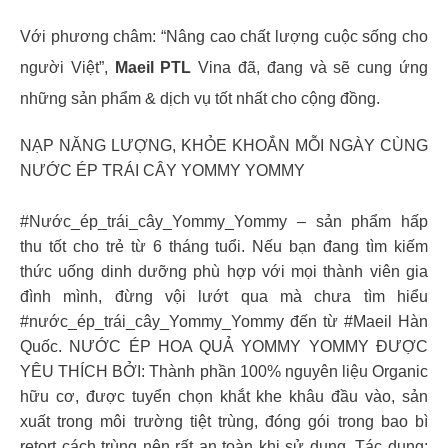
Với phương châm: “Nâng cao chất lượng cuộc sống cho
người Việt”,
Maeil PTL
Vina đã, đang và sẽ cung ứng
những sản phẩm & dịch vụ tốt nhất cho cộng đồng.
NẠP NĂNG LƯỢNG, KHỎE KHOẮN MỖI NGÀY CÙNG
NƯỚC ÉP TRÁI CÂY YOMMY YOMMY
#Nước_ép_trái_cây_Yommy_Yommy – sản phẩm hấp
thu tốt cho trẻ từ 6 tháng tuổi. Nếu bạn đang tìm kiếm
thức uống dinh dưỡng phù hợp với mọi thành viên gia
đình mình, đừng vội lướt qua mà chưa tìm hiểu
#nước_ép_trái_cây_Yommy_Yommy đến từ #Maeil Hàn
Quốc. NƯỚC ÉP HOA QUẢ YOMMY YOMMY ĐƯỢC
YÊU THÍCH BỞI: Thành phần 100% nguyên liệu Organic
hữu cơ, được tuyển chọn khắt khe khâu đầu vào, sản
xuất trong môi trường tiệt trùng, đóng gói trong bao bì
retort cách trùng nên rất an toàn khi sử dụng. Tác dụng: