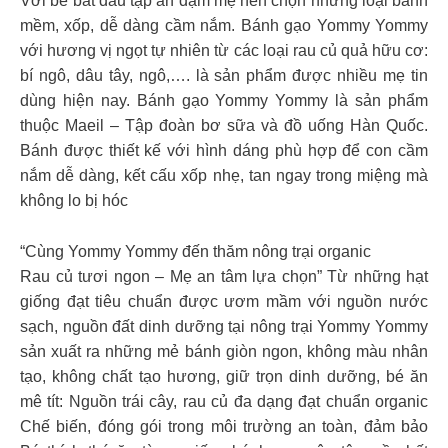
Với bé bắt đầu tập ăn dặm mẹ nên chọn những loại bánh
mềm, xốp, dễ dàng cầm nắm. Bánh gạo Yommy Yommy
với hương vị ngọt tự nhiên từ các loại rau củ quả hữu cơ:
bí ngô, dâu tây, ngô,…. là sản phẩm được nhiều mẹ tin
dùng hiện nay. Bánh gạo Yommy Yommy là sản phẩm
thuộc Maeil – Tập đoàn bơ sữa và đồ uống Hàn Quốc.
Bánh được thiết kế với hình dáng phù hợp để con cầm
nắm dễ dàng, kết cấu xốp nhẹ, tan ngay trong miệng mà
không lo bị hóc
“Cùng Yommy Yommy đến thăm nông trại organic
Rau củ tươi ngon – Mẹ an tâm lựa chọn” Từ những hạt
giống đạt tiêu chuẩn được ươm mầm với nguồn nước
sạch, nguồn đất dinh dưỡng tại nông trại Yommy Yommy
sản xuất ra những mẻ bánh giòn ngon, không màu nhân
tạo, không chất tạo hương, giữ trọn dinh dưỡng, bé ăn
mê tít: Nguồn trái cây, rau củ đa dạng đạt chuẩn organic
Chế biến, đóng gói trong môi trường an toàn, đảm bảo