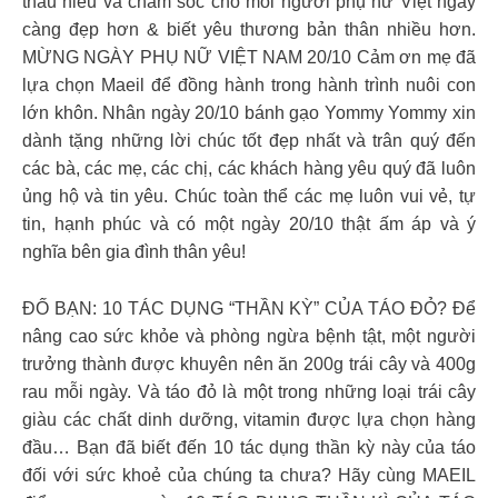
thấu hiểu và chăm sóc cho mỗi người phụ nữ Việt ngày
càng đẹp hơn & biết yêu thương bản thân nhiều hơn.
MỪNG NGÀY PHỤ NỮ VIỆT NAM 20/10 Cảm ơn mẹ đã
lựa chọn Maeil để đồng hành trong hành trình nuôi con
lớn khôn. Nhân ngày 20/10 bánh gạo Yommy Yommy xin
dành tặng những lời chúc tốt đẹp nhất và trân quý đến
các bà, các mẹ, các chị, các khách hàng yêu quý đã luôn
ủng hộ và tin yêu. Chúc toàn thể các mẹ luôn vui vẻ, tự
tin, hạnh phúc và có một ngày 20/10 thật ấm áp và ý
nghĩa bên gia đình thân yêu!
ĐỐ BẠN: 10 TÁC DỤNG “THẦN KỲ” CỦA TÁO ĐỎ? Để
nâng cao sức khỏe và phòng ngừa bệnh tật, một người
trưởng thành được khuyên nên ăn 200g trái cây và 400g
rau mỗi ngày. Và táo đỏ là một trong những loại trái cây
giàu các chất dinh dưỡng, vitamin được lựa chọn hàng
đầu… Bạn đã biết đến 10 tác dụng thần kỳ này của táo
đối với sức khoẻ của chúng ta chưa? Hãy cùng MAEIL