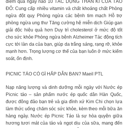
điểm qua ngay nào 10 TÁC DỤNG THẦN KÌ CỦA TÁO
ĐỎ: Cung cấp nhiều vitamin và chất khoáng chất Phòng
ngừa đột quỵ Phòng ngừa các bệnh tim mạch Hỗ trợ
phòng ngừa ung thư Tăng cường hệ miễn dịch Giúp gan
giải độc hiệu quả hơn Duy trì cholesterol ở mức độ tốt
cho sức khỏe Phòng ngừa bệnh Alzheimer Tác động tích
cực tới làn da của bạn, giúp da trắng sáng, rạng rỡ, khỏe
mạnh hơn. Trọng lượng cơ thể của bạn luôn ở mức kiểm
soát, ổn định.
PICNIC TÁO CÓ GÌ HẤP DẪN BẠN? Maeil PTL
Nạp năng lượng và dinh dưỡng mỗi ngày với Nước ép
Picnic táo – sản phẩm nước ép quốc dân Hàn Quốc,
được đông đảo bạn trẻ và gia đình xứ Kim Chi chọn lựa
làm thức uống chăm sóc sức khỏe, kèm theo mỗi bữa ăn
hàng ngày. Nước ép Picnic Táo là sự hòa quyện giữa
hương tươi mát của táo và ngọt dịu của sữa, mang đến