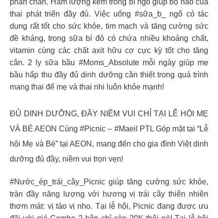
phấn chấn. Hàm lượng kẽm trong bí ngô giúp bộ não của
thai phát triển đầy đủ. Việc uống #sữa_b_ ngô có tác
dụng rất tốt cho sức khỏe, tim mạch và tăng cường sức
đề kháng, trong sữa bí đỏ có chứa nhiều khoáng chất,
vitamin cùng các chất axit hữu cơ cực kỳ tốt cho tăng
cân. 2 ly sữa bầu #Moms_Absolute mỗi ngày giúp mẹ
bầu hấp thu đầy đủ dinh dưỡng cần thiết trong quá trình
mang thai để mẹ và thai nhi luôn khỏe mạnh!
ĐỦ DINH DƯỠNG, ĐẦY NIỀM VUI CHỈ TẠI LỄ HỘI MẸ
VÀ BÉ AEON Cùng #Picnic – #Maeil PTL Góp mặt tại “Lễ
hội Mẹ và Bé” tại AEON, mang đến cho gia đình Việt dinh
dưỡng đủ đầy, niềm vui trọn vẹn!
#Nước_ép_trái_cây_Picnic giúp tăng cường sức khỏe,
tràn đầy năng lượng với hương vị trái cây thiên nhiên
thơm mát: vị táo vị nho. Tại lễ hội, Picnic đang được ưu