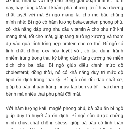
cơ thể, nhất là với mẹ bầu trong giai đoạn thai kì. Hôm
nay, hãy cùng #Maeil khám phá những lợi ích và dưỡng
chất tuyệt vời mà Bí ngô mang lại cho mẹ bầu chúng
mình nhé: Bí ngô có hàm lượng beta-caroten phong phú,
có khả năng đáp ứng nhu cầu vitamin A cho phụ nữ khi
mang thai, tốt cho mắt, giúp tăng trưởng xương và tham
dự vào quá trình tổng hợp protein cho cơ thể. Bí ngô có
tính chất chống oxy hóa tuyệt vời, có tác dụng tránh
nhiễm trùng trong thai kỳ bằng cách tăng cường hệ miễn
dịch cho bà bầu. Bí ngô giúp điều chỉnh mức độ
cholesterol; đồng thời, nó có khả năng duy trì mức độ
lipid ổn định trong thai kỳ. Bí ngô còn dồi dào chất xơ,
giúp bà bầu nhuận tràng, ngừa táo bón và trĩ – hai chứng
bệnh mà nhiều thai phụ phải đối mặt.
Với hàm lượng kali, magiê phong phú, bà bầu ăn bí ngô
giúp duy trì huyết áp ổn định. Bí ngô còn được chứng
minh chứa chất chống stress, giúp bà bầu có tinh thần