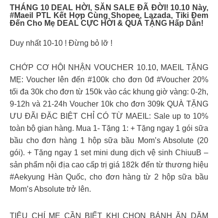
THÁNG 10 DEAL HỜI, SĂN SALE ĐÃ ĐỜI! 10.10 Này,
#Maeil PTL Kết Hợp Cùng Shopee, Lazada, Tiki Đem
Đến Cho Mẹ DEAL CỰC HỜI & QUÀ TẶNG Hấp Dẫn!
Duy nhất 10-10 ! Đừng bỏ lỡ !
CHỚP CƠ HỘI NHẬN VOUCHER 10.10, MAEIL TẶNG
MẸ: Voucher lên đến #100k cho đơn 0đ #Voucher 20%
tối đa 30k cho đơn từ 150k vào các khung giờ vàng: 0-2h,
9-12h và 21-24h Voucher 10k cho đơn 309k QUÀ TẶNG
ƯU ĐÃI ĐẶC BIỆT CHỈ CÓ TỪ MAEIL: Sale up to 10%
toàn bộ gian hàng. Mua 1- Tặng 1: + Tặng ngay 1 gói sữa
bầu cho đơn hàng 1 hộp sữa bầu Mom’s Absolute (20
gói). + Tặng ngay 1 set mini dung dịch vệ sinh ChiuuB –
sản phẩm nội địa cao cấp trị giá 182k đến từ thương hiệu
#Aekyung Hàn Quốc, cho đơn hàng từ 2 hộp sữa bầu
Mom’s Absolute trở lên.
TIÊU CHÍ MẸ CẦN BIẾT KHI CHỌN BÁNH ĂN DẶM