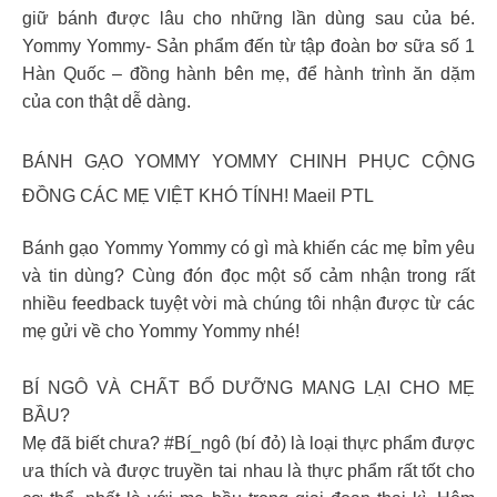
giữ bánh được lâu cho những lần dùng sau của bé.
Yommy Yommy- Sản phẩm đến từ tập đoàn bơ sữa số 1
Hàn Quốc – đồng hành bên mẹ, để hành trình ăn dặm
của con thật dễ dàng.
BÁNH GẠO YOMMY YOMMY CHINH PHỤC CỘNG
ĐỒNG CÁC MẸ VIỆT KHÓ TÍNH! Maeil PTL
Bánh gạo Yommy Yommy có gì mà khiến các mẹ bỉm yêu
và tin dùng? Cùng đón đọc một số cảm nhận trong rất
nhiều feedback tuyệt vời mà chúng tôi nhận được từ các
mẹ gửi về cho Yommy Yommy nhé!
BÍ NGÔ VÀ CHẤT BỔ DƯỠNG MANG LẠI CHO MẸ
BẦU?
Mẹ đã biết chưa? #Bí_ngô (bí đỏ) là loại thực phẩm được
ưa thích và được truyền tai nhau là thực phẩm rất tốt cho