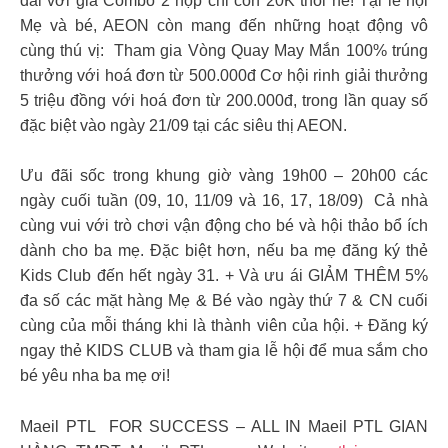
đãi với giá Combo 2 hộp chỉ còn 20K thôi nè! Tại lễ hội
Mẹ và bé, AEON còn mang đến những hoạt động vô
cùng thú vị: ️ Tham gia Vòng Quay May Mắn 100% trúng
thưởng với hoá đơn từ 500.000đ Cơ hội rinh giải thưởng
5 triệu đồng với hoá đơn từ 200.000đ, trong lần quay số
đặc biệt vào ngày 21/09 tại các siêu thị AEON. ️
Ưu đãi sốc trong khung giờ vàng 19h00 – 20h00 các
ngày cuối tuần (09, 10, 11/09 và 16, 17, 18/09) ️ Cả nhà
cùng vui với trò chơi vận động cho bé và hội thảo bổ ích
dành cho ba mẹ. Đặc biệt hơn, nếu ba mẹ đăng ký thẻ
Kids Club đến hết ngày 31. + Và ưu ái GIẢM THÊM 5%
đa số các mặt hàng Mẹ & Bé vào ngày thứ 7 & CN cuối
cùng của mỗi tháng khi là thành viên của hội. + Đăng ký
ngay thẻ KIDS CLUB và tham gia lễ hội để mua sắm cho
bé yêu nha ba mẹ ơi!
Maeil PTL FOR SUCCESS – ALL IN Maeil PTL GIAN