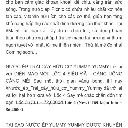
cho bạn cảm giác khoan khoái, dễ chịu, căng tràn sức
sống. Trong nước ép Picnic có chứa nhiều chất xơ hòa
tan cao, vitamin hữu ích cho các cơ thể, giúp bạn tăng
khả năng hấp thụ các chất dinh dưỡng cần thiết khác. Tại
#Maeil các loại trái cây được chọn lọc, sử dụng hoàn
toàn theo phương pháp hữu cơ mang lại hương vị thơm
ngon tuyệt vời nhất từ mẹ thiên nhiên . Thử là mê đó nha!
Coming soon…
NƯỚC ÉP TRÁI CÂY HỮU CƠ YUMMY YUMMY trở lại
với DIỆN MẠO MỚI! LỐC 4 SIÊU ĐÃ – CÀNG UỐNG
CÀNG MÊ! Sau một thời gian vắng bóng, thì nay
#Nước_ép_Trái_cây_hữu_cơ_Yummy_Yummy đã trở lại
và lợI hại hơn xưa với Lốc 4 Say mê chắc chắn đốn tim
bạn! L̶ố̶c̶ ̶3̶ ̶(̶C̶ũ̶)̶ ̶–̶ ̶7̶2̶,̶6̶0̶0̶0̶đ̶ 𝐋𝐨̂́𝐜 𝟒 (𝐍𝐞𝐰) 𝐓𝐢𝐞̂́𝐭 𝐤𝐢𝐞̣̂𝐦 𝐡𝐨̛𝐧 –
𝟖𝟔,𝟒𝟎𝟎𝟎đ
TẠI SAO NƯỚC ÉP YUMMY YUMMY ĐƯỢC KHUYÊN