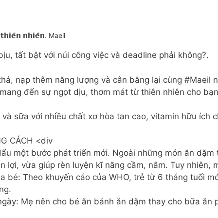
̀ 𝘁𝗵𝗶𝗲̂𝗻 𝗻𝗵𝗶𝗲̂𝗻. Maeil
u, tất bật với núi công việc và deadline phải không?.
thả, nạp thêm năng lượng và cân bằng lại cùng #Maeil n
mang đến sự ngọt dịu, thơm mát từ thiên nhiên cho bạn 
n và sữa với nhiều chất xơ hòa tan cao, vitamin hữu ích
G CÁCH <div
ấu một bước phát triển mới. Ngoài những món ăn dặm t
 lợi, vừa giúp rèn luyện kĩ năng cầm, nắm. Tuy nhiên, m
a bé: Theo khuyến cáo của WHO, trẻ từ 6 tháng tuổi m
ng.
gày: Mẹ nên cho bé ăn bánh ăn dặm thay cho bữa ăn ph
.