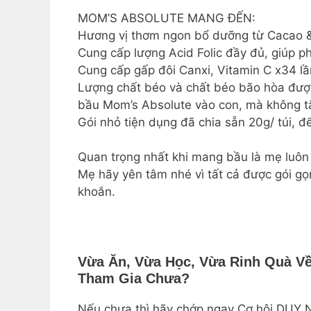
MOM’S ABSOLUTE MANG ĐẾN:
Hương vị thơm ngon bổ dưỡng từ Cacao &
Cung cấp lượng Acid Folic đầy đủ, giúp ph
Cung cấp gấp đôi Canxi, Vitamin C x34 lần
Lượng chất béo và chất béo bão hòa được 
bầu Mom’s Absolute vào con, mà không t
Gói nhỏ tiện dụng đã chia sẵn 20g/ túi, 
Quan trọng nhất khi mang bầu là mẹ luôn
Mẹ hãy yên tâm nhé vì tất cả được gói gọ
khoắn.
Vừa Ăn, Vừa Học, Vừa Rinh Quà Về
Tham Gia Chưa?
Nếu chưa thì hãy chớp ngay Cơ hội DUY