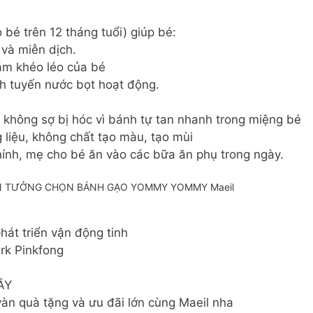
é trên 12 tháng tuổi) giúp bé:
 và miễn dịch.
ắm khéo léo của bé
ch tuyến nước bọt hoạt động.
 không sợ bị hóc vì bánh tự tan nhanh trong miệng bé
liệu, không chất tạo màu, tạo mùi
ính, mẹ cho bé ăn vào các bữa ăn phụ trong ngày.
IN TƯỞNG CHỌN BÁNH GẠO YOMMY YOMMY Maeil
át triển vận động tinh
rk Pinkfong
ẦY
vàn quà tặng và ưu đãi lớn cùng Maeil nha