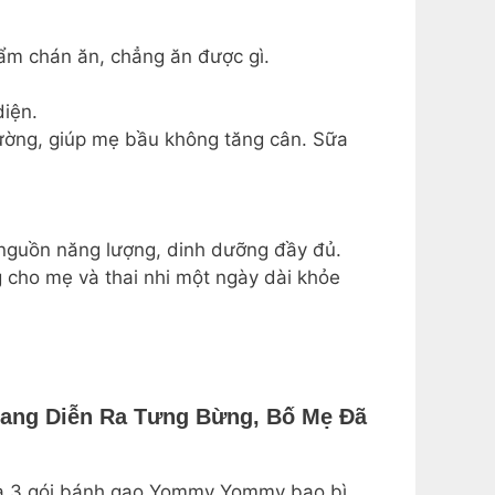
ẩm chán ăn, chẳng ăn được gì.
diện.
hường, giúp mẹ bầu không tăng cân. Sữa
 nguồn năng lượng, dinh dưỡng đầy đủ.
g cho mẹ và thai nhi một ngày dài khỏe
Đang Diễn Ra Tưng Bừng, Bố Mẹ Đã
ua 3 gói bánh gạo Yommy Yommy bao bì