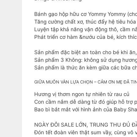
Bánh gạo hộp hữu cơ Yommy Yommy (cho b
Tăng cường chất xơ, thúc đẩy hệ tiêu hóa
Luyện tập khả năng vận động thô, cầm n
Phát triển cơ hàm &nướu của bé, kích thí
Sản phẩm đặc biệt an toàn cho bé khi ăn,
Sản phẩm 3 Không: không sử dụng hương 
Sản phẩm là thức ăn kèm giữa các bữa ch
GIỮA MUÔN VÀN LỰA CHỌN – CẢM ƠN MẸ ĐÃ T
Hương vị thơm ngon tự nhiên từ rau củ
Con cầm nắm dễ dàng từ đó giúp hỗ trợ ph
Bao bì bắt mắt với hình ảnh của Baby Sha
NGÀY ĐÔI SALE LỚN, TRUNG THU ĐỦ Đ
Đón tết đoàn viên thật sum vầy, cùng vô 