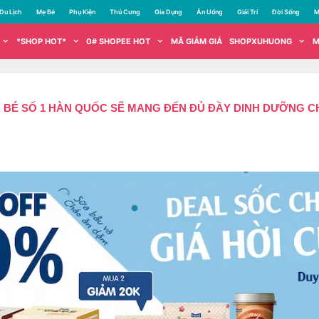
Du Lịch
Mẹ Bé
Phụ Kiện
Thú Cưng
Gia Dụng
Ăn Uống
Giải Trí
Đời Sống
M
*SHOP HOT*
0# SHOPEE HOT
MÃ GIẢM GIÁ
SHOPXUHUONG
M
 BÉ SỐ 1 HÀN QUỐC SẼ MANG ĐẾN ĐỦ ĐẦY DINH DƯỠNG CH