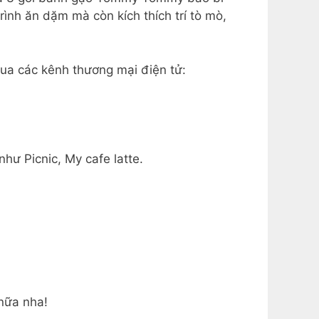
ình ăn dặm mà còn kích thích trí tò mò,
qua các kênh thương mại điện tử:
ư Picnic, My cafe latte.
nữa nha!