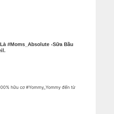
 Là #Moms_Absolute -sữa Bầu
il.
ặm 100% hữu cơ #Yommy_Yommy đến từ