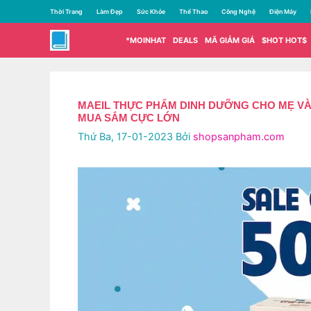
Chuyển
Thời Trang
Làm Đẹp
Sức Khỏe
Thể Thao
Công Nghệ
Điện Máy
đến
nội
*MOINHAT
DEALS
MÃ GIẢM GIÁ
$HOT HOT$
dung
MAEIL THỰC PHẨM DINH DƯỠNG CHO MẸ VÀ
MUA SẮM CỰC LỚN
Thứ Ba, 17-01-2023
Bởi
shopsanpham.com