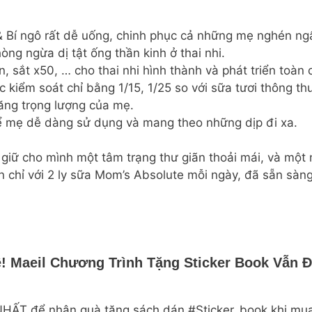
 Bí ngô rất dễ uống, chinh phục cả những mẹ nghén ng
òng ngừa dị tật ống thần kinh ở thai nhi.
, sắt x50, … cho thai nhi hình thành và phát triển toàn 
kiểm soát chỉ bằng 1/15, 1/25 so với sữa tươi thông t
ăng trọng lượng của mẹ.
để mẹ dễ dàng sử dụng và mang theo những dịp đi xa.
 giữ cho mình một tâm trạng thư giãn thoải mái, và một
n chỉ với 2 ly sữa Mom’s Absolute mỗi ngày, đã sẵn sàn
! Maeil Chương Trình Tặng Sticker Book Vẫn 
 NHẤT để nhận quà tặng sách dán #Sticker_book khi m