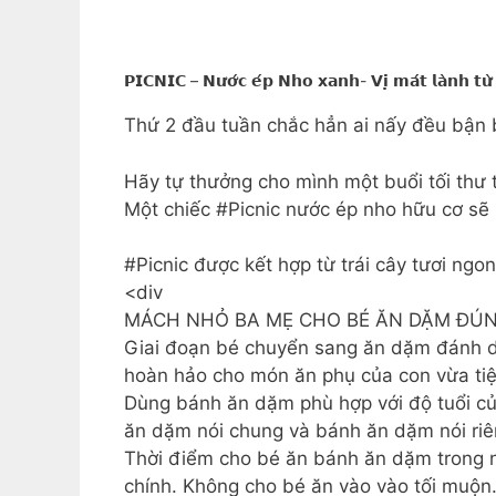
𝗣𝗜𝗖𝗡𝗜𝗖 – 𝗡𝘂̛𝗼̛́𝗰 𝗲́𝗽 𝗡𝗵𝗼 𝘅𝗮𝗻𝗵- 𝗩𝗶̣ 𝗺𝗮́𝘁 𝗹𝗮̀𝗻𝗵 𝘁𝘂̛
Thứ 2 đầu tuần chắc hẳn ai nấy đều bận bị
Hãy tự thưởng cho mình một buổi tối thư 
Một chiếc #Picnic nước ép nho hữu cơ sẽ 
#Picnic được kết hợp từ trái cây tươi ngo
<div
MÁCH NHỎ BA MẸ CHO BÉ ĂN DẶM ĐÚN
Giai đoạn bé chuyển sang ăn dặm đánh d
hoàn hảo cho món ăn phụ của con vừa tiện
Dùng bánh ăn dặm phù hợp với độ tuổi củ
ăn dặm nói chung và bánh ăn dặm nói riê
Thời điểm cho bé ăn bánh ăn dặm trong n
chính. Không cho bé ăn vào vào tối muộn