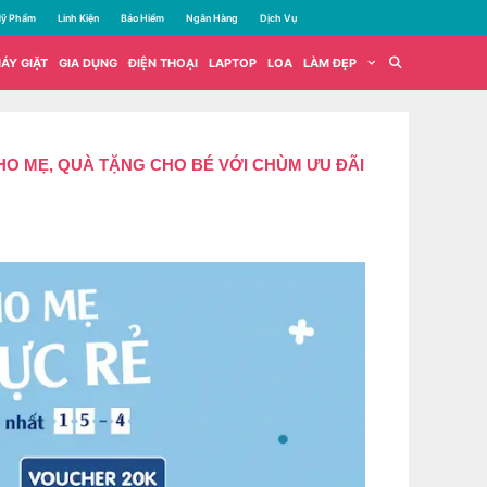
ỹ Phẩm
Linh Kiện
Bảo Hiểm
Ngân Hàng
Dịch Vụ
ÁY GIẶT
GIA DỤNG
ĐIỆN THOẠI
LAPTOP
LOA
LÀM ĐẸP
O MẸ, QUÀ TẶNG CHO BÉ VỚI CHÙM ƯU ĐÃI