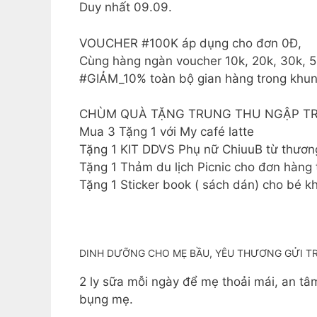
Duy nhất 09.09.
VOUCHER #100K áp dụng cho đơn 0Đ,
Cùng hàng ngàn voucher 10k, 20k, 30k, 
#GIẢM_10% toàn bộ gian hàng trong khung 
CHÙM QUÀ TẶNG TRUNG THU NGẬP TR
Mua 3 Tặng 1 với My café latte
Tặng 1 KIT DDVS Phụ nữ ChiuuB từ thươn
Tặng 1 Thảm du lịch Picnic cho đơn hàng t
Tặng 1 Sticker book ( sách dán) cho bé
DINH DƯỠNG CHO MẸ BẦU, YÊU THƯƠNG GỬI T
2 ly sữa mỗi ngày để mẹ thoải mái, an tâ
bụng mẹ.