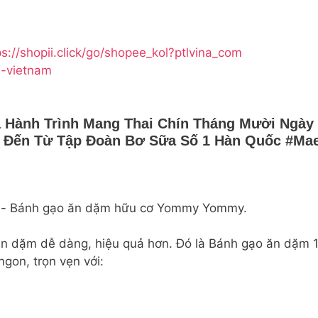
ps://shopii.click/go/shopee_kol?ptlvina_com
l-vietnam
Hành Trình Mang Thai Chín Tháng Mười Ngày
Đến Từ Tập Đoàn Bơ Sữa Số 1 Hàn Quốc #Mae
bé- Bánh gạo ăn dặm hữu cơ Yommy Yommy.
é ăn dặm dễ dàng, hiệu quả hơn. Đó là Bánh gạo ăn d
gon, trọn vẹn với: