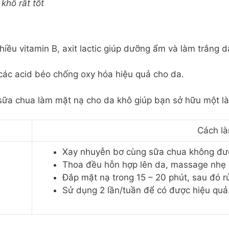
khô rất tốt
iều vitamin B, axit lactic giúp dưỡng ẩm và làm trắng d
 các acid béo chống oxy hóa hiệu quả cho da.
 sữa chua làm mặt nạ cho da khô giúp bạn sở hữu một l
Cách l
Xay nhuyễn bơ cùng sữa chua không đư
Thoa đều hỗn hợp lên da, massage nhẹ
Đắp mặt nạ trong 15 – 20 phút, sau đó r
Sử dụng 2 lần/tuần để có được hiệu quả