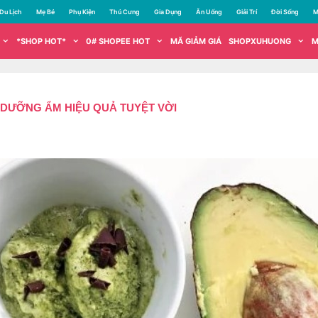
Du Lịch
Mẹ Bé
Phụ Kiện
Thú Cưng
Gia Dụng
Ăn Uống
Giải Trí
Đời Sống
M
*SHOP HOT*
0# SHOPEE HOT
MÃ GIẢM GIÁ
SHOPXUHUONG
M
 DƯỠNG ẨM HIỆU QUẢ TUYỆT VỜI