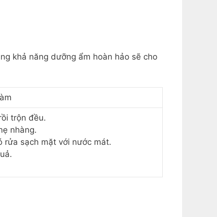
 mang khả năng dưỡng ẩm hoàn hảo sẽ cho
làm
ồi trộn đều.
hẹ nhàng.
ó rửa sạch mặt với nước mát.
uả.