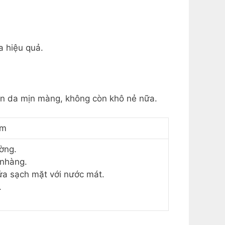
a hiệu quả.
àn da mịn màng, không còn khô nẻ nữa.
àm
ờng.
 nhàng.
ửa sạch mặt với nước mát.
.