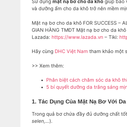
Sử dụng
mặt nạ bơ cho da khô
giúp bảo v
và dưỡng ẩm cho da khô trở nên mềm mị
Mặt nạ bơ cho da khô FOR SUCCESS – AL
GIAN HÀNG TMĐT Mặt nạ bơ cho da khô 
Lazada:
https://www.lazada.vn
– Tiki:
htt
Hãy cùng
DHC Việt Nam
tham khảo một s
>> Xem thêm:
Phân biệt cách chăm sóc da khô th
5 bí quyết dưỡng da trắng sáng mị
1. Tác Dụng Của Mặt Nạ Bơ Với Da
Trong quả bơ chứa đầy đủ dưỡng chất tốt 
selen,…
).