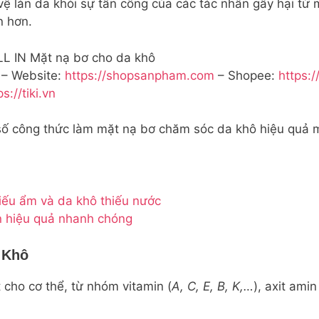
ệ làn da khỏi sự tấn công của các tác nhân gây hại từ m
n hơn.
L IN Mặt nạ bơ cho da khô
– Website:
https://shopsanpham.com
– Shopee:
https:
ps://tiki.vn
ố công thức làm mặt nạ bơ chăm sóc da khô hiệu quả m
iếu ẩm và da khô thiếu nước
n hiệu quả nhanh chóng
 Khô
cho cơ thể, từ nhóm vitamin (
A, C, E, B, K,…
), axit ami