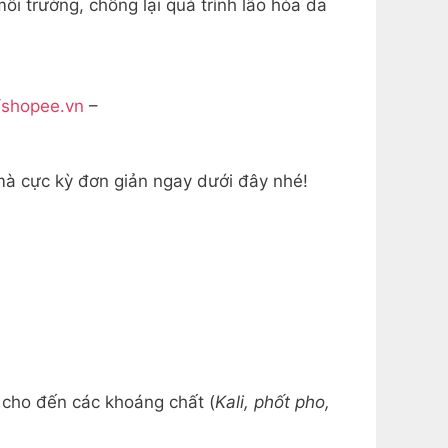
ôi trường, chống lại quá trình lão hóa da
//shopee.vn
–
à cực kỳ đơn giản ngay dưới đây nhé!
n cho đến các khoáng chất (
Kali, phốt pho,