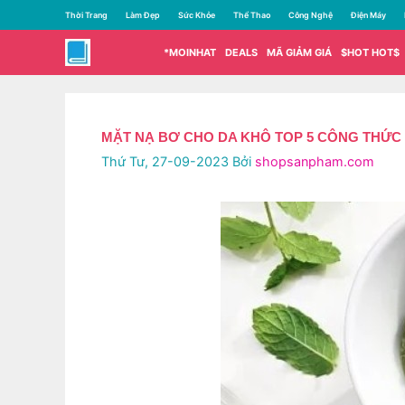
Chuyển
Thời Trang
Làm Đẹp
Sức Khỏe
Thể Thao
Công Nghệ
Điện Máy
đến
nội
*MOINHAT
DEALS
MÃ GIẢM GIÁ
$HOT HOT$
dung
MẶT NẠ BƠ CHO DA KHÔ TOP 5 CÔNG THỨC
Thứ Tư, 27-09-2023
Bởi
shopsanpham.com