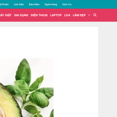
ỹ Phẩm
Linh Kiện
Bảo Hiểm
Ngân Hàng
Dịch Vụ
ÁY GIẶT
GIA DỤNG
ĐIỆN THOẠI
LAPTOP
LOA
LÀM ĐẸP