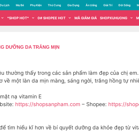
Du Lịch
Mẹ Bé
Phụ Kiện
Thú Cưng
Gia Dụng
Ăn Uống
Giải Trí
Đời Sống
M
*SHOP HOT*
0# SHOPEE HOT
MÃ GIẢM GIÁ
SHOPXUHUONG
M
ONG DƯỠNG DA TRẮNG MỊN
liệu thường thấy trong các sản phẩm làm đẹp của chị e
 về một làn da mịn màng, sáng ngời, trắng hồng tự nhi
mặt nạ vitamin E
bsite:
https://shopsanpham.com
– Shopee:
https://sho
để tìm hiểu kĩ hơn về bí quyết dưỡng da khỏe đẹp từ vi