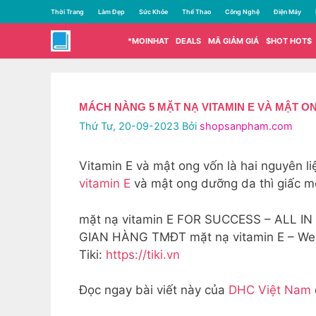
Chuyển
Thời Trang
Làm Đẹp
Sức Khỏe
Thể Thao
Công Nghệ
Điện Máy
đến
nội
*MOINHAT
DEALS
MÃ GIẢM GIÁ
$HOT HOT$
dung
MÁCH NÀNG 5 MẶT NẠ VITAMIN E VÀ MẬT 
Thứ Tư, 20-09-2023
Bởi
shopsanpham.com
Vitamin E và mật ong vốn là hai nguyên 
vitamin E
và mật ong dưỡng da thì giấc mơ
mặt nạ vitamin E FOR SUCCESS – ALL IN 
GIAN HÀNG TMĐT mặt nạ vitamin E – We
Tiki:
https://tiki.vn
Đọc ngay bài viết này của
DHC Việt Nam