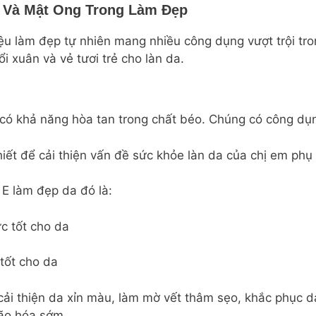
E Và Mật Ong Trong Làm Đẹp
ệu làm đẹp tự nhiên mang nhiều công dụng vượt trội tron
ổi xuân và vẻ tươi trẻ cho làn da.
n có khả năng hòa tan trong chất béo. Chúng có công dụ
hiết để cải thiện vấn đề sức khỏe làn da của chị em phụ
 E làm đẹp da đó là:
tốt cho da
cải thiện da xỉn màu, làm mờ vết thâm sẹo, khắc phục 
lão hóa sớm.