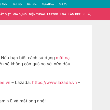
ỹ Phẩm
Linh Kiện
Bảo Hiểm
Ngân Hàng
Dịch Vụ
ÁY GIẶT
GIA DỤNG
ĐIỆN THOẠI
LAPTOP
LOA
LÀM ĐẸP
m. Nếu bạn biết cách sử dụng
mặt nạ
ên sẽ không còn quá xa vời nữa đâu.
pee.vn
– Lazada:
https://www.lazada.vn
–
tamin E và mật ong nhé!