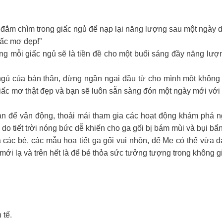
…
i đắm chìm trong giấc ngủ để nạp lại năng lượng sau một ngày d
iấc mơ đẹp!”
g mỗi giấc ngủ sẽ là tiền đề cho một buổi sáng đầy năng lư
ngủ của bản thân, đừng ngần ngại đầu từ cho mình một không g
ấc mơ thật đẹp và bạn sẽ luôn sẵn sàng đón một ngày mới với 
ian để vận động, thoải mái tham gia các hoạt động khám phá n
do tiết trời nóng bức dễ khiến cho ga gối bị bám mùi và bụi bẩ
ác bé, các mẫu họa tiết ga gối vui nhộn, để Mẹ có thể vừa 
 mới lạ và trên hết là để bé thỏa sức tưởng tượng trong không g
 tế.