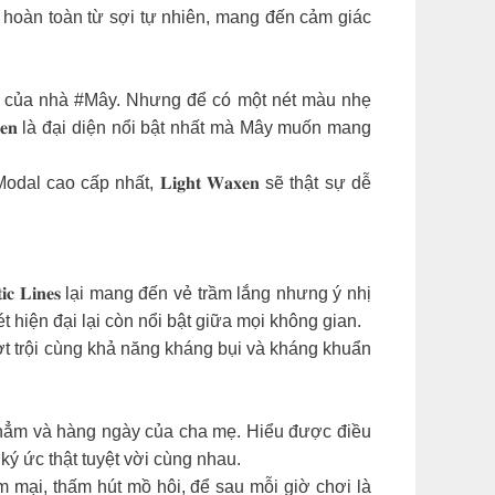
 hoàn toàn từ sợi tự nhiên, mang đến cảm giác
tập của nhà #Mây. Nhưng để có một nét màu nhẹ
𝐞𝐧 là đại diện nổi bật nhất mà Mây muốn mang
ao cấp nhất, 𝐋𝐢𝐠𝐡𝐭 𝐖𝐚𝐱𝐞𝐧 sẽ thật sự dễ
 𝐋𝐢𝐧𝐞𝐬 lại mang đến vẻ trầm lắng nhưng ý nhị
 nét hiện đại lại còn nổi bật giữa mọi không gian.
t trội cùng khả năng kháng bụi và kháng khuẩn
thẳm và hàng ngày của cha mẹ. Hiểu được điều
ng ký ức thật tuyệt vời cùng nhau.
 mại, thấm hút mồ hôi, để sau mỗi giờ chơi là