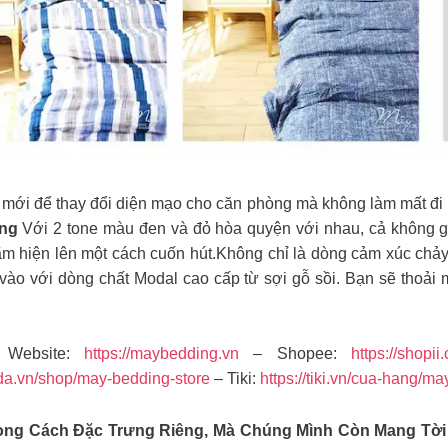
 để thay đổi diện mạo cho căn phòng mà không làm mất đi nét đặc 
ing
Với 2 tone màu đen và đỏ hòa quyện với nhau, cả không 
ch lãm hiện lên một cách cuốn hút.Không chỉ là dòng cảm xúc ch
vào với dòng chất Modal cao cấp từ sợi gỗ sồi. Bạn sẽ thoải 
Website:
https://maybedding.vn
– Shopee:
https://shopii
da.vn/shop/may-bedding-store
– Tiki:
https://tiki.vn/cua-hang/m
ng Cách Đặc Trưng Riêng, Mà Chúng Mình Còn Mang Tời 