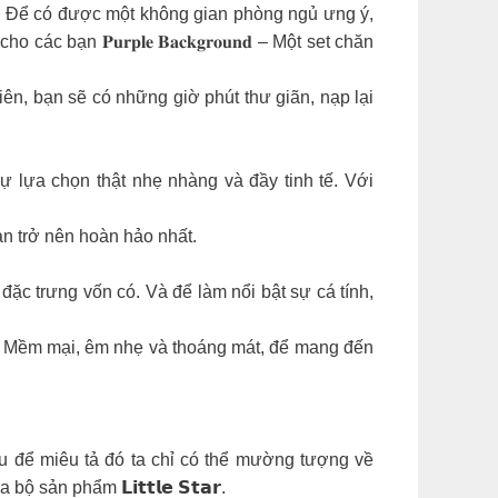
hà. Để có được một không gian phòng ngủ ưng ý,
n 𝐏𝐮𝐫𝐩𝐥𝐞 𝐁𝐚𝐜𝐤𝐠𝐫𝐨𝐮𝐧𝐝 – Một set chăn
iên, bạn sẽ có những giờ phút thư giãn, nạp lại
lựa chọn thật nhẹ nhàng và đầy tinh tế. Với
ạn trở nên hoàn hảo nhất.
ặc trưng vốn có. Và để làm nổi bật sự cá tính,
 – Mềm mại, êm nhẹ và thoáng mát, để mang đến
u để miêu tả đó ta chỉ có thể mường tượng về
n phẩm 𝗟𝗶𝘁𝘁𝗹𝗲 𝗦𝘁𝗮𝗿.