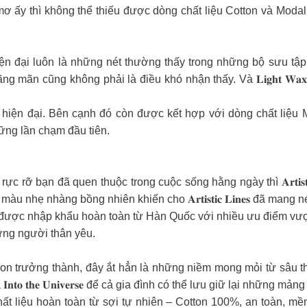
ấy thì không thể thiếu được dòng chất liệu Cotton và Modal
hiện đại luôn là những nét thường thấy trong những bộ sưu 
 mãn cũng không phải là điều khó nhận thấy. Và 𝐋𝐢𝐠𝐡𝐭 𝐖𝐚
ện đại. Bên cạnh đó còn được kết hợp với dòng chất liệu Modal c
ững lần chạm đầu tiên.
ỡ bạn đã quen thuộc trong cuộc sống hằng ngày thì 𝐀𝐫𝐭𝐢𝐬𝐭𝐢
 nhẹ nhàng bồng nhiên khiến cho 𝐀𝐫𝐭𝐢𝐬𝐭𝐢𝐜 𝐋𝐢𝐧𝐞𝐬 đã mang
l được nhập khẩu hoàn toàn từ Hàn Quốc với nhiều ưu điểm vượ
ững người thân yêu.
con trưởng thành, đây ắt hẳn là những niềm mong mỏi từ sâu 
𝐨 𝐭𝐡𝐞 𝐔𝐧𝐢𝐯𝐞𝐫𝐬𝐞 để cả gia đình có thể lưu giữ lại những mả
t liệu hoàn toàn từ sợi tự nhiên – Cotton 100%, an toàn, mềm