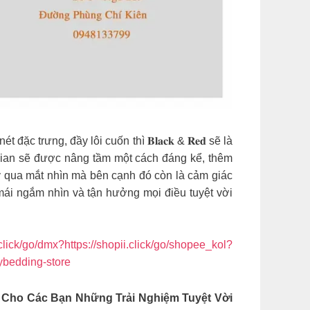
trưng, đầy lôi cuốn thì 𝐁𝐥𝐚𝐜𝐤 & 𝐑𝐞𝐝 sẽ là
gian sẽ được nâng tầm một cách đáng kể, thêm
ảy qua mắt nhìn mà bên cạnh đó còn là cảm giác
mái ngắm nhìn và tận hưởng mọi điều tuyệt vời
.click/go/dmx?https://shopii.click/go/shopee_kol?
aybedding-store
Cho Các Bạn Những Trải Nghiệm Tuyệt Vời