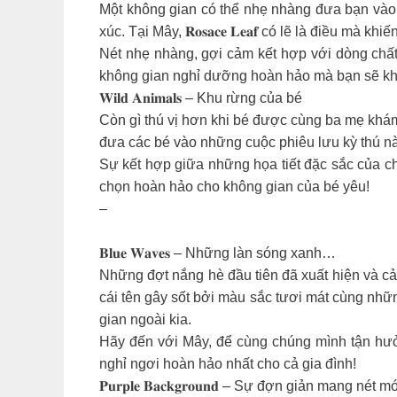
Một không gian có thể nhẹ nhàng đưa bạn vào
xúc. Tại Mây, 𝐑𝐨𝐬𝐚𝐜𝐞 𝐋𝐞𝐚𝐟 có lẽ là điều 
Nét nhẹ nhàng, gợi cảm kết hợp với dòng chất
không gian nghỉ dưỡng hoàn hảo mà bạn sẽ kh
𝐖𝐢𝐥𝐝 𝐀𝐧𝐢𝐦𝐚𝐥𝐬 – Khu rừng của bé
Còn gì thú vị hơn khi bé được cùng ba mẹ khám
đưa các bé vào những cuộc phiêu lưu kỳ thú n
Sự kết hợp giữa những họa tiết đặc sắc của ch
chọn hoàn hảo cho không gian của bé yêu!
–
𝐁𝐥𝐮𝐞 𝐖𝐚𝐯𝐞𝐬 – Những làn sóng xanh…
Những đợt nắng hè đầu tiên đã xuất hiện và cảm gi
cái tên gây sốt bởi màu sắc tươi mát cùng nhữ
gian ngoài kia.
Hãy đến với Mây, để cùng chúng mình tận hưở
nghỉ ngơi hoàn hảo nhất cho cả gia đình!
𝐏𝐮𝐫𝐩𝐥𝐞 𝐁𝐚𝐜𝐤𝐠𝐫𝐨𝐮𝐧𝐝 – Sự đợn giản mang 