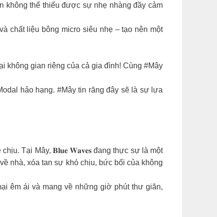
ẳn không thể thiếu được sự nhẹ nhàng đầy cảm
à chất liệu bông micro siêu nhẹ – tạo nên một
i không gian riêng của cả gia đình! Cùng #Mây
odal hảo hạng. #Mây tin răng đây sẽ là sự lựa
. Tại Mây, 𝐁𝐥𝐮𝐞 𝐖𝐚𝐯𝐞𝐬 đang thực sự là một
về nhà, xóa tan sự khó chịu, bức bối của không
ại êm ái và mang về những giờ phút thư giãn,