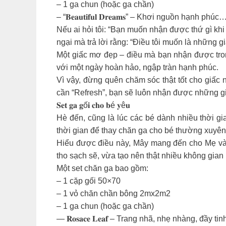
– 1 ga chun (hoặc ga chần)
– “𝐁𝐞𝐚𝐮𝐭𝐢𝐟𝐮𝐥 𝐃𝐫𝐞𝐚𝐦𝐬” – Khơi nguồn hạnh phúc
Nếu ai hỏi tôi: “Bạn muốn nhận được thứ gì kh
ngại mà trả lời rằng: “Điều tôi muốn là những g
Một giấc mơ đẹp – điều mà bạn nhận được tron
với một ngày hoàn hảo, ngập tràn hạnh phúc.
Vì vậy, đừng quên chăm sóc thật tốt cho giấc 
cần “Refresh”, bạn sẽ luôn nhận được những gi
𝐒𝐞𝐭 𝐠𝐚 𝐠ố𝐢 𝐜𝐡𝐨 𝐛é 𝐲ê𝐮
Hè đến, cũng là lúc các bé dành nhiều thời g
thời gian để thay chăn ga cho bé thường xuyên 
Hiểu được điều này, Mây mang đến cho Mẹ và c
tho sạch sẽ, vừa tạo nên thật nhiều không gian
Một set chăn ga bao gồm:
– 1 cặp gối 50×70
– 1 vỏ chăn chần bông 2mx2m2
– 1 ga chun (hoặc ga chần)
— 𝐑𝐨𝐬𝐚𝐜𝐞 𝐋𝐞𝐚𝐟 – Trang nhã, nhẹ nhàng, đầy tinh