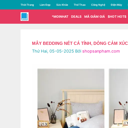
Chuyển
Thời Trang
Làm Đẹp
Sức Khỏe
Thể Thao
Công Nghệ
Điện Máy
đến
nội
*MOINHAT
DEALS
MÃ GIẢM GIÁ
$HOT HOT$
dung
MÂY BEDDING NÉT CÁ TÍNH, DÒNG CẢM XÚC
Thứ Hai, 05-05-2025
Bởi
shopsanpham.com