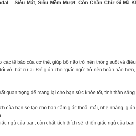
odal – Siêu Mát, Siêu Mềm Mượt. Còn Chần Chừ Gì Mà 
o các tế bào của cơ thể, giúp bộ não trở nên thông suốt và điề
g đối với bất cứ ai. Để giúp cho “giấc ngủ” trở nên hoàn hảo h
rất quan trọng để mang lại cho bạn sức khỏe tốt, tinh thần sảng
h của bạn sẽ tạo cho bạn cảm giác thoải mái, nhẹ nhàng, giúp

iấc ngủ của bạn, còn chất kích thích sẽ khiến giấc ngủ của bạn