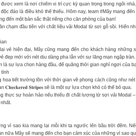
 được xem là nơi chiếm vị trí cực kỳ quan trọng trong ngôi n
 đáo là điều khó thể thiếu. Hôm nay, team #Mây mang đến cho các bạ
ang đến một bản sắc thật riêng cho căn phòng của bạn!
n chạm đầu tiên với chất liệu vải Modal từ sợi gỗ sồi. Hiển nh
gian
i vẻ hiện đại, Mây cũng mang đến cho khách hàng những sự 
 một vẻ đẹp mới với nét dịu dàng pha lẫn với sự lãng mạn ngập tràn.
ôn là sự lựa chọn hàng đầu, để quãng thời gian nghỉ ngơi của b
á tính
họa tiết trường tồn với thời gian về phong cách cũng như nét đ
𝐞𝐜𝐤𝐞𝐫𝐞𝐝 𝐒𝐭𝐫𝐢𝐩𝐞𝐬 sẽ là một sự lựa chọn khó có thể bỏ qua.
ng thực sự hoàn hảo nếu thiếu đi chất lượng từ sợi vải Modal
nhất.
 vì sao kia mang lại mỗi khi ta ngước lên bầu trời đêm. Nế
 nữa Mây sẽ mang đến cho bạn cảm xúc của những vì sao qua bộ sả