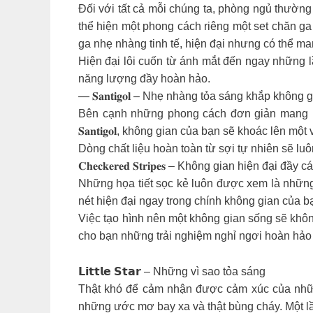
Đối với tất cả mỗi chúng ta, phòng ngủ thường
thể hiện một phong cách riêng một set chăn ga độc
ga nhẹ nhàng tinh tế, hiện đại nhưng có thể m
Hiện đại lôi cuốn từ ánh mắt đến ngay những lầ
năng lượng đầy hoàn hảo.
— 𝐒𝐚𝐧𝐭𝐢𝐠𝐨𝐥 – Nhẹ nhàng tỏa sáng khắp không 
Bên cạnh những phong cách đơn giản mang lạ
𝐒𝐚𝐧𝐭𝐢𝐠𝐨𝐥, không gian của bạn sẽ khoác lên
Dòng chất liệu hoàn toàn từ sợi tự nhiên sẽ lu
𝐂𝐡𝐞𝐜𝐤𝐞𝐫𝐞𝐝 𝐒𝐭𝐫𝐢𝐩𝐞𝐬 – Không gian hiện đại đầy c
Những họa tiết sọc kẻ luôn được xem là những 
nét hiện đại ngay trong chính không gian của bạn 𝐂𝐡
Việc tạo hình nên một không gian sống sẽ khô
cho bạn những trải nghiệm nghỉ ngơi hoàn hảo 
𝗟𝗶𝘁𝘁𝗹𝗲 𝗦𝘁𝗮𝗿 – Những vì sao tỏa sáng
Thật khó để cảm nhận được cảm xúc của những
những ước mơ bay xa và thật bùng cháy. Một lần