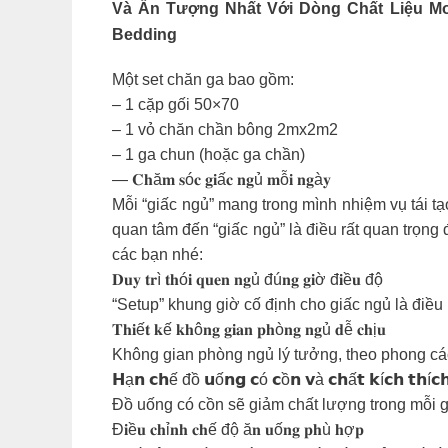
Và Ấn Tượng Nhất Với Dòng Chất Liệu M
Bedding
Một set chăn ga bao gồm:
– 1 cặp gối 50×70
– 1 vỏ chăn chần bông 2mx2m2
– 1 ga chun (hoặc ga chần)
— 𝐂𝐡ă𝐦 𝐬ó𝐜 𝐠𝐢ấ𝐜 𝐧𝐠ủ 𝐦ỗ𝐢 𝐧𝐠à𝐲
Mỗi “giấc ngủ” mang trong mình nhiệm vụ tái tạ
quan tâm đến “giấc ngủ” là điều rất quan trọn
các bạn nhé:
𝐃𝐮𝐲 𝐭𝐫ì 𝐭𝐡ó𝐢 𝐪𝐮𝐞𝐧 𝐧𝐠ủ đú𝐧𝐠 𝐠𝐢ờ đ𝐢ề𝐮 độ
“Setup” khung giờ cố định cho giấc ngủ là điều 
𝐓𝐡𝐢ế𝐭 𝐤ế 𝐤𝐡ô𝐧𝐠 𝐠𝐢𝐚𝐧 𝐩𝐡ò𝐧𝐠 𝐧𝐠ủ 𝐝ễ 𝐜𝐡ị𝐮
Không gian phòng ngủ lý tưởng, theo phong các
𝗛ạ𝗻 𝗰𝗵ế đồ 𝘂ố𝗻𝗴 𝗰ó 𝗰ồ𝗻 𝘃à 𝗰𝗵ấ𝘁 𝗸í𝗰𝗵 𝘁𝗵í𝗰
Đồ uống có cồn sẽ giảm chất lượng trong mỗi g
Đ𝐢ề𝐮 𝐜𝐡ỉ𝐧𝐡 𝐜𝐡ế độ ă𝐧 𝐮ố𝐧𝐠 𝐩𝐡ù 𝐡ợ𝐩