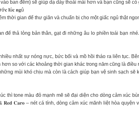
 vào ban đêm) sẽ giúp dạ dày thoải mái hơn và bạn cũng sẽ có 
ướ𝐜 𝐥ú𝐜 𝐧𝐠ủ
 thời gian để thư giãn và chuẩn bị cho một giấc ngủ thật ngon
n để thả lỏng bản thân, gạt đi những âu lo phiền toái bạn nhé
iều nhất sự nóng nực, bức bối và mồ hồi tháo ra liên tục. Bê
n hơn so với các khoảng thời gian khác trong năm cũng là điều r
những mùi khó chịu mà còn là cách giúp bạn vệ sinh sạch sẽ k
húc thì tone màu đỏ mạnh mẽ sẽ đại diện cho dòng cảm xúc bù
& 𝐑𝐞𝐝 𝐂𝐚𝐫𝐨 – nét cá tính, dòng cảm xúc mãnh liệt hòa quyệ