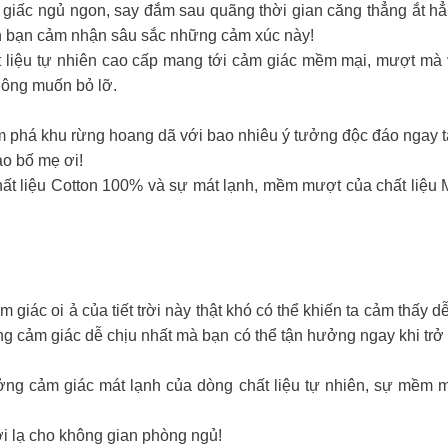
 giấc ngủ ngon, say đắm sau quãng thời gian căng thẳng ắt h
mà khiến bạn cảm nhận sâu sắc những cảm xúc này!
 liệu tự nhiên cao cấp mang tới cảm giác mềm mại, mượt mà v
ông muốn bỏ lỡ.
 phá khu rừng hoang dã với bao nhiêu ý tưởng độc đáo ngay tạ
ào bố mẹ ơi!
ất liệu Cotton 100% và sự mát lạnh, mềm mượt của chất liệu M
ác oi ả của tiết trời này thật khó có thể khiến ta cảm thấy dễ chịu
ng cảm giác dễ chịu nhất mà bạn có thể tận hưởng ngay khi trở 
ng cảm giác mát lạnh của dòng chất liệu tự nhiên, sự mềm m
nét mới lạ cho không gian phòng ngủ!