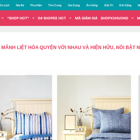
Du Lịch
Mẹ Bé
Phụ Kiện
Thú Cưng
Gia Dụng
Ăn Uống
Giải Trí
Đời Sống
M
*SHOP HOT*
0# SHOPEE HOT
MÃ GIẢM GIÁ
SHOPXUHUONG
M
 MÃNH LIỆT HÒA QUYỆN VỚI NHAU VÀ HIỆN HỮU, NỔI BẬT