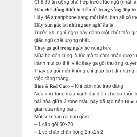
Chế độ ăn uống phù hợp trước lúc ngủ (nhất là
𝐇ạ𝐧 𝐜𝐡ế 𝐝ù𝐧𝐠 𝐭𝐡𝐢ế𝐭 𝐛ị đ𝐢ệ𝐧 𝐭ử 𝐭𝐫𝐨𝐧𝐠 𝐯ò𝐧𝐠 𝟑𝟎𝐩 𝐭
Hãy để smartphone sang một bên, bạn sẽ có thêm
𝐇ã𝐲 𝐭ạ𝐦 𝐠á𝐜 𝐥ạ𝐢 𝐧𝐡ữ𝐧𝐠 𝐬𝐮𝐲 𝐧𝐠𝐡ĩ â𝐮 𝐥𝐨
Trước khi nghỉ ngơi hãy dành một chút thời gia
giấc ngủ chất lượng nhất.
𝐓𝐡𝐚𝐲 𝐠𝐚 𝐠ố𝐢 𝐭𝐫𝐨𝐧𝐠 𝐧𝐠à𝐲 𝐡è 𝐧ó𝐧𝐠 𝐛ứ𝐜
Mùa hè đến cũng là lúc mà ta cảm nhận được nh
tránh mùi cơ thể, việc thay ga gối thường xuyê
Thay ga gối mới không chỉ giúp bớt đi những 
việc căng thẳng.
𝐁𝐥𝐮𝐞 & 𝐑𝐞𝐝 𝐂𝐚𝐫𝐨 – Khi cảm xúc trào dâng
Nếu như tone màu xanh đại diện cho sự thôi t
hài hòa giữa 2 tone màu này đã tạo nên 𝐁𝐥𝐮𝐞 
gian của riêng bạn.
Một set chăn ga bao gồm:
– 1 cặp gối 50×70
– 1 vỏ chăn chần bông 2mx2m2