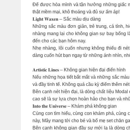
Để được hòa mình và tận hưởng những giấc mơ 
thật mềm mại, khô thoáng và đủ sự ấm áp!
𝐋𝐢𝐠𝐡𝐭 𝐖𝐚𝐱𝐞𝐧 – Sắc màu dịu dàng
Những sắc màu đơn giản, trẻ trung, cá tính, 
nhàng mang lại cho không gian sự bay bổng lãng
đến cho các bạn hôm nay.
Nhẹ nhàng, lôi cuốn nhưng không thiếu đi nét hi
dàng cuốn hút bạn ngay từ những ánh nhìn, nh
𝐀𝐫𝐭𝐢𝐬𝐭𝐢𝐜 𝐋𝐢𝐧𝐞𝐬 – Không gian hiện đại điển hình
Nếu những họa tiết bắt mắt và những sắc màu rực r
và đầy tinh tế. Không quá cầu kỳ điểm thêm nét màu
Bên cạnh nét hiện đại, là dòng chất liệu Moda
cao sẽ là sự lựa chọn hoàn hảo cho bạn và nh
𝐈𝐧𝐭𝐨 𝐭𝐡𝐞 𝐔𝐧𝐢𝐯𝐞𝐫𝐬𝐞 – Khám phá không gian
Cùng con tìm hiểu, cùng con khám phá, cùng 
này, Mây mang tới cho bé và bố mẹ set chăn ga 𝐈𝐧
Bên cạnh không gian đầy sự mới lạ là dòng chấ