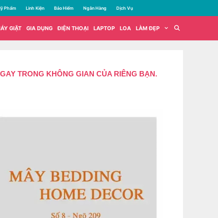
ỹ Phẩm
Linh Kiện
Bảo Hiểm
Ngân Hàng
Dịch Vụ
ÁY GIẶT
GIA DỤNG
ĐIỆN THOẠI
LAPTOP
LOA
LÀM ĐẸP
 NGAY TRONG KHÔNG GIAN CỦA RIÊNG BẠN.