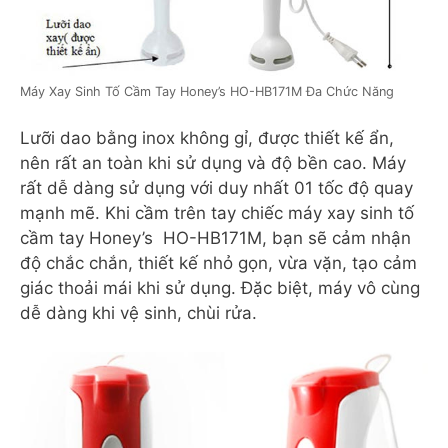
Máy Xay Sinh Tố Cầm Tay Honey’s HO-HB171M Đa Chức Năng
Lưỡi dao bằng inox không gỉ, được thiết kế ẩn,
nên rất an toàn khi sử dụng và độ bền cao. Máy
rất dễ dàng sử dụng với duy nhất 01 tốc độ quay
mạnh mẽ. Khi cầm trên tay chiếc máy xay sinh tố
cầm tay Honey’s HO-HB171M, bạn sẽ cảm nhận
độ chắc chắn, thiết kế nhỏ gọn, vừa vặn, tạo cảm
giác thoải mái khi sử dụng. Đặc biệt, máy vô cùng
dễ dàng khi vệ sinh, chùi rửa.