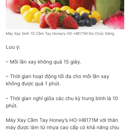
Máy Xay Sinh Tố Cầm Tay Honey’s HO-HB171M Đa Chức Năng
Lưu ý:
– Mỗi lần xay không quá 15 giây.
– Thời gian hoạt động tối đa cho mỗi lần xay
không được quá 1 phút.
– Thời gian nghỉ giữa các chu kỳ trung bình là 10
phút.
Máy Xay Cầm Tay Honey’s HO-HB171M với thân
máy được làm từ nhựa cao cấp có khả năng chịu