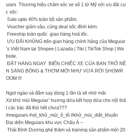
uiars Thương hiệu chăm sóc xe số 1 từ Mỹ với ưu đãi cự
c sốc:
Sale upto 40% toàn bộ sản phẩm.
Voucher giảm sâu, cùng deal sốc đính kèm.
Freeship toàn quốc giao hàng hoả tốc.
ƯU ĐÃI KHỦNG trên gian hàng chính hãng của Meguiar
’s Việt Nam tại Shopee | Lazada | Tiki | TikTok Shop | We
bsite.
ĐẶT HÀNG NGAY BIẾN CHIẾC XE CỦA BẠN TRỞ NÊ
N SÁNG BÓNG & THƠM MỚI NHƯ VỪA RỜI SHOWR
OOM !!!
Ngọt ngào và đắm say dùng 1 lần là sẽ nhớ mãi
Xịt khử mùi Meguiar’ hương dứa kết hợp dừa cho nội thấ
t các bác đã thử hết chưa???
#meguiars #xịt_khử_mùi_ô_tô #khử_mùi_diệt_khuẩn
Đại diện Meguiars khu vực Châu Á –
Thái Bình Dương ghé thăm và training sản phẩm mới 20