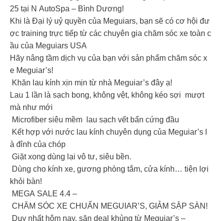
25 tại N AutoSpa – Bình Dương!
Khi là Đại lý uỷ quyền của Meguiars, bạn sẽ có cơ hội đư
ợc training trực tiếp từ các chuyên gia chăm sóc xe toàn c
ầu của Meguiars USA
Hãy nâng tầm dịch vụ của bạn với sản phẩm chăm sóc x
e Meguiar’s!
Khăn lau kính xịn mịn từ nhà Meguiar’s đây ạ!
Lau 1 lần là sạch bong, không vệt, không kéo sợi mượt
mà như mới
Microfiber siêu mềm lau sạch vết bẩn cứng đầu
Kết hợp với nước lau kính chuyên dụng của Meguiar’s l
à đỉnh của chóp
Giặt xong dùng lại vô tư, siêu bền.
Dùng cho kính xe, gương phòng tắm, cửa kính… tiện lợi
khỏi bàn!
MEGA SALE 4.4 –
CHĂM SÓC XE CHUẨN MEGUIAR’S, GIẢM SẬP SÀN!
Duy nhất hôm nay, săn deal khủng từ Meguiar’s –