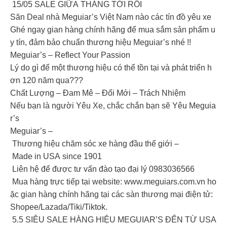
‍️ 15/05 SALE GIỮA THÁNG TỚI RỒI
Săn Deal nhà Meguiar’s Việt Nam nào các tín đồ yêu xe
Ghé ngay gian hàng chính hãng để mua sắm sản phẩm u
y tín, đảm bảo chuẩn thương hiệu Meguiar’s nhé !!
Meguiar’s – Reflect Your Passion ️‍
Lý do gì để một thương hiệu có thể tồn tại và phát triển h
ơn 120 năm qua???
Chất Lượng – Đam Mê – Đổi Mới – Trách Nhiệm
Nếu bạn là người Yêu Xe, chắc chắn bạn sẽ Yêu Meguia
r’s
Meguiar’s –
Thương hiệu chăm sóc xe hàng đầu thế giới –
Made in USA since 1901
️ Liên hệ để được tư vấn đào tạo đại lý 0983036566
Mua hàng trực tiếp tại website: www.meguiars.com.vn ho
ặc gian hàng chính hãng tại các sàn thương mại điện tử:
Shopee/Lazada/Tiki/Tiktok.
5.5 SIÊU SALE HÀNG HIỆU MEGUIAR’S ĐẾN TỪ USA