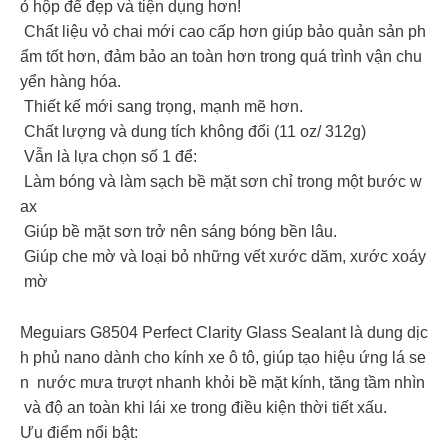
ỏ hộp để đẹp và tiện dụng hơn!
Chất liệu vỏ chai mới cao cấp hơn giúp bảo quản sản ph
ẩm tốt hơn, đảm bảo an toàn hơn trong quá trình vận chu
yển hàng hóa.
Thiết kế mới sang trọng, mạnh mẽ hơn.
Chất lượng và dung tích không đổi (11 oz/ 312g)
Vẫn là lựa chọn số 1 để:
️ Làm bóng và làm sạch bề mặt sơn chỉ trong một bước w
ax
️ Giúp bề mặt sơn trở nên sáng bóng bền lâu.
️ Giúp che mờ và loại bỏ những vết xước dăm, xước xoáy
mờ
Meguiars G8504 Perfect Clarity Glass Sealant là dung dịc
h phủ nano dành cho kính xe ô tô, giúp tạo hiệu ứng lá se
n nước mưa trượt nhanh khỏi bề mặt kính, tăng tầm nhìn
và độ an toàn khi lái xe trong điều kiện thời tiết xấu.️️️
Ưu điểm nổi bật: