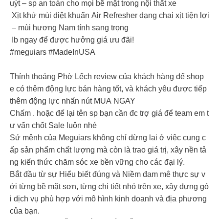
uýt – sp an toàn cho mọi bề mặt trong nội thất xe
Xịt khử mùi diệt khuẩn Air Refresher dạng chai xịt tiện lợi
– mùi hương Nam tính sang trọng
Ib ngay để được hưởng giá ưu đãi!
#meguiars #MadeInUSA
Thỉnh thoảng Phờ Lếch review của khách hàng để shop
e có thêm động lực bán hàng tốt, và khách yêu được tiếp
thêm động lực nhấn nút MUA NGAY
Chấm . hoặc để lại tên sp bạn cần đc trợ giá để team em t
ư vấn chốt Sale luôn nhé
Sứ mệnh của Meguiars không chỉ dừng lại ở việc cung c
ấp sản phẩm chất lượng mà còn là trao giá trị, xây nền tả
ng kiến thức chăm sóc xe bền vững cho các đại lý.
Bắt đầu từ sự Hiểu biết đúng và Niềm đam mê thực sự v
ới từng bề mặt sơn, từng chi tiết nhỏ trên xe, xây dựng gó
i dịch vụ phù hợp với mô hình kinh doanh và địa phương
của bạn.