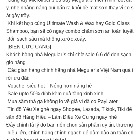
y, nhẹ nhàng nâng bụi bẩn ra khỏi bề mặt sơn thay vì cọ s
át gây trầy.
Khi kết hợp cùng Ultimate Wash & Wax hay Gold Class
Shampoo, bạn sẽ có ngay combo chăm sơn an toàn tuyệt
đối sạch sâu mà không xước xoáy.
[BIẾN CỰC CĂNG]
Khách hàng nhà Meguiar’s chỉ chờ sale 6.6 để dọn sạch
giỏ hàng
Các gian hàng chính hãng nhà Meguiar’s Việt Nam quá t
rời ưu đãi:
Voucher siêu hot – Nóng hơn nắng hè
Sale upto 50% đính kèm quà tặng xinh xinh.
Mua sắm thả ga không lo về giá vì đã có PayLater
Tín đồ Yêu Xe ghé ngay Shopee, Lazada, Tiktok, Tiki để
săn đồ Hàng Hiệu – Làm Điệu Xế Cưng ngay nhé
Đây chính là lý do bạn nên chọn sản phẩm uy tín, thương
hiệu lớn, chính hãng chính ngạch để đảm bảo an toàn ch