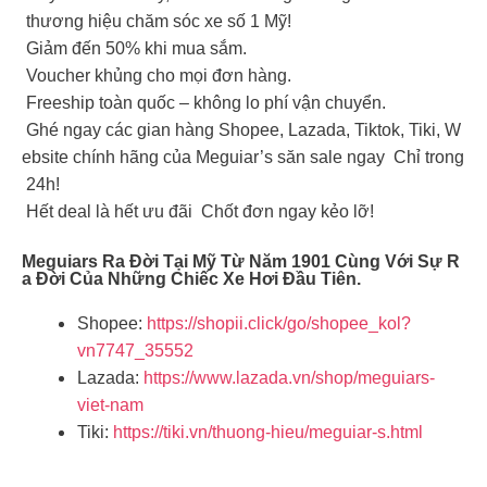
thương hiệu chăm sóc xe số 1 Mỹ!
Giảm đến 50% khi mua sắm.
Voucher khủng cho mọi đơn hàng.
Freeship toàn quốc – không lo phí vận chuyển.
Ghé ngay các gian hàng Shopee, Lazada, Tiktok, Tiki, W
ebsite chính hãng của Meguiar’s săn sale ngay Chỉ trong
24h!
Hết deal là hết ưu đãi Chốt đơn ngay kẻo lỡ!
Meguiars Ra Đời Tại Mỹ Từ Năm 1901 Cùng Với Sự R
A Đời Của Những Chiếc Xe Hơi Đầu Tiên.
Shopee:
https://shopii.click/go/shopee_kol?
vn7747_35552
Lazada:
https://www.lazada.vn/shop/meguiars-
viet-nam
Tiki:
https://tiki.vn/thuong-hieu/meguiar-s.html