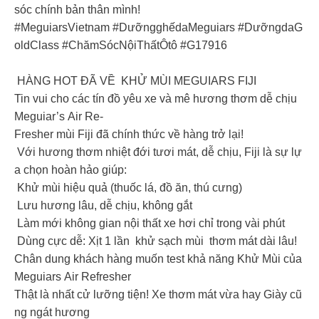
sóc chính bản thân mình!
#MeguiarsVietnam #DưỡngghếdaMeguiars #DưỡngdaG
oldClass #ChămSócNộiThấtÔtô #G17916
HÀNG HOT ĐÃ VỀ KHỬ MÙI MEGUIARS FIJI
Tin vui cho các tín đồ yêu xe và mê hương thơm dễ chịu
Meguiar’s Air Re-
Fresher mùi Fiji đã chính thức về hàng trở lại!
Với hương thơm nhiệt đới tươi mát, dễ chịu, Fiji là sự lự
a chọn hoàn hảo giúp:
Khử mùi hiệu quả (thuốc lá, đồ ăn, thú cưng)
Lưu hương lâu, dễ chịu, không gắt
Làm mới không gian nội thất xe hơi chỉ trong vài phút
Dùng cực dễ: Xịt 1 lần khử sạch mùi thơm mát dài lâu!
Chân dung khách hàng muốn test khả năng Khử Mùi của
Meguiars Air Refresher
Thật là nhất cử lưỡng tiện! Xe thơm mát vừa hay Giày cũ
ng ngát hương