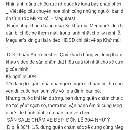
Nhìn ánh nắng chiếu rực rỡ quốc kỳ tung bay phấp phới
_ Viết tiếp câu chuyện hoà bình cùng những người bạn đ
ến từ nước Mỹ xa xôi – Meguiars!
Nhộn nhịp khách hàng mua Xịt khử mùi Meguiar’s để ch
uẩn bị chiếc xe thơm mát, trong lành nhất cho kỳ nghỉ lễ.
Meguiar’s xin gửi lại video HDSD chi tiết về sp Khử mùi
–
Diệt khuẩn Air Refresher. Quý khách hàng vui lòng tham
khảo video để sản phẩm đạt hiệu quả tốt nhất cho xế cưn
g của mình!
Kỳ nghỉ lễ 30/4-
1/5 đang tới gần, nhà nhà người người chuẩn bị cho chu
yến đi, cuộc hẹn sum vầy với gia đình, bạn bè.
Nhưng trước khi lên đường, bạn đừng quên chăm chút c
ho “xế yêu” sạch sẽ, thơm tho, vận hành êm ái cùng Meg
uiar’s để hành trình của bạn trọn vẹn hơn
SĂN SALE CHĂM XE ĐẸP ĐÓN LỄ 30/4 NHƯ Ý
Dịp lễ 30/4 1/5, đừng quên chăm sóc xế cưng cùng Meg