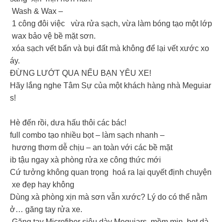
Wash & Wax –
1 công đôi việc vừa rửa sạch, vừa làm bóng tạo một lớp
wax bảo vệ bề mặt sơn.
xóa sạch vết bẩn và bụi đất mà không để lại vết xước xo
áy.
ĐỪNG LƯỚT QUA NẾU BẠN YÊU XE!
Hãy lắng nghe Tâm Sự của một khách hàng nhà Meguiar
s!
Hè đến rồi, dưa hấu thôi các bác!
full combo tạo nhiều bọt – làm sạch nhanh –
hương thơm dễ chịu – an toàn với các bề mặt
ib tậu ngay xà phòng rửa xe công thức mới
Cứ tưởng không quan trọng hoá ra lại quyết định chuyện
xe đẹp hay không
Dùng xà phòng xịn mà sơn vẫn xước? Lý do có thể nằm
ở… găng tay rửa xe.
Găng tay Microfiber siêu dày Meguiars mềm mịn, bọt dà