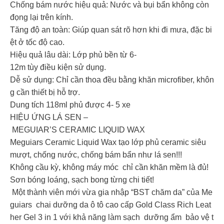
Chống bám nước hiệu quả: Nước và bụi bẩn không còn
đọng lại trên kính.
Tăng độ an toàn: Giúp quan sát rõ hơn khi đi mưa, đặc bi
ệt ở tốc độ cao.
Hiệu quả lâu dài: Lớp phủ bền từ 6-
12m tùy điều kiện sử dụng.
Dễ sử dụng: Chỉ cần thoa đều bằng khăn microfiber, khôn
g cần thiết bị hỗ trợ.
Dung tích 118ml phủ được 4- 5 xe
HIỆU ỨNG LÁ SEN –
MEGUIAR’S CERAMIC LIQUID WAX
Meguiars Ceramic Liquid Wax tạo lớp phủ ceramic siêu
mượt, chống nước, chống bám bẩn như lá sen!!!
Không cầu kỳ, không máy móc chỉ cần khăn mềm là đủ!
Sơn bóng loáng, sạch bong từng chi tiết!
Một thành viên mới vừa gia nhập “BST chăm da” của Me
guiars chai dưỡng da ô tô cao cấp Gold Class Rich Leat
her Gel 3 in 1 với khả năng làm sạch dưỡng ẩm bảo vệ t