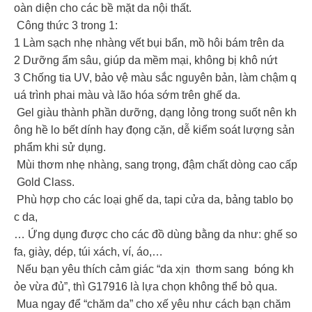
oàn diện cho các bề mặt da nội thất.
Công thức 3 trong 1:
1️ Làm sạch nhẹ nhàng vết bụi bẩn, mồ hôi bám trên da
2️ Dưỡng ẩm sâu, giúp da mềm mại, không bị khô nứt
3️ Chống tia UV, bảo vệ màu sắc nguyên bản, làm chậm q
uá trình phai màu và lão hóa sớm trên ghế da.
Gel giàu thành phần dưỡng, dạng lỏng trong suốt nên kh
ông hề lo bết dính hay đọng cặn, dễ kiểm soát lượng sản
phẩm khi sử dụng.
Mùi thơm nhẹ nhàng, sang trọng, đậm chất dòng cao cấp
Gold Class.
️ Phù hợp cho các loại ghế da, tapi cửa da, bảng tablo bọ
c da,
… Ứng dụng được cho các đồ dùng bằng da như: ghế so
fa, giày, dép, túi xách, ví, áo,…
Nếu bạn yêu thích cảm giác “da xịn thơm sang bóng kh
ỏe vừa đủ”, thì G17916 là lựa chọn không thể bỏ qua.
‍️ Mua ngay để “chăm da” cho xế yêu như cách bạn chăm