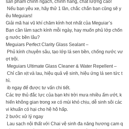
sản phẩm chính ngạch, chính hãng, chất lượng cao!
️ Nếu bạn yêu xe, hãy thử 1 lần, chắc chắn bạn cũng sẽ y
êu Meguiars!
Giải mã hai vũ khí chăm kính hot nhất của Meguiar’s
Bạn cần làm sạch kính mỗi ngày, hay muốn phủ lớp chốn
g nước bền lâu?
Meguiars Perfect Clarity Glass Sealant –
Phủ kính chuyên sâu, tạo lớp lá sen bền, chống nước vư
ợt trội.
Meguiars Ultimate Glass Cleaner & Water Repellent –
Chỉ cần xịt và lau, hiệu quả vệ sinh, hiệu ứng lá sen tức t
hì.
ib ngay để được tư vấn chi tiết.
Các trợ thủ đắc lực của bạn khi trời mưa nhiều ẩm ướt, k
hiến không gian trong xe có mùi khó chịu, dễ sinh sôi các
vi khuẩn có hại cho hệ hô hấp.
2 bước xử lý ngay
Lau sạch nội thất với Chai vệ sinh đa năng hương cam q