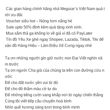
Các gian hàng chính hãng nhà Meguiar’s Việt Nam quá t
rời ưu đãi:
Voucher siêu hot – Nóng hơn nắng hè
Sale upto 50% đính kèm quà tặng xinh xinh.
Mua sắm thả ga không lo về giá vì đã có PayLater
Tín đồ Yêu Xe ghé ngay Shopee, Lazada, Tiktok, Tiki để
săn đồ Hàng Hiệu – Làm Điệu Xế Cưng ngay nhé
Tạ ơn những người gìn giữ nước non Đại Việt nghìn nă
m trước
Tạ ơn người Cha già của chúng ta trên con đường cứu n
ước
Để cho đất nước yên vui từ đó
Để cho đỏ thắm màu cờ tự do
Để những tiếng cười vang khắp nơi từ ngày chiến thắng
Cùng tôi viết tiếp câu chuyện hoà bình
Nhìn quê hương sáng tươi trong bình minh