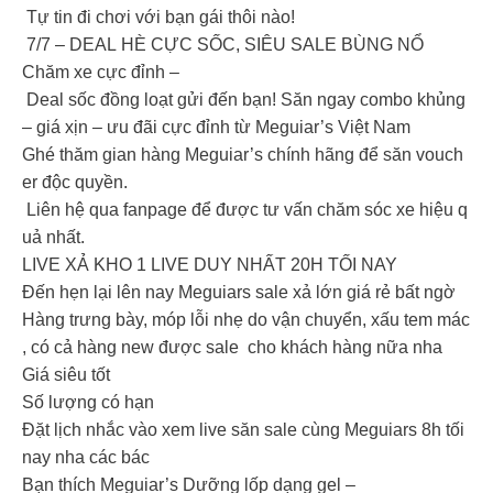
Tự tin đi chơi với bạn gái thôi nào!
7/7 – DEAL HÈ CỰC SỐC, SIÊU SALE BÙNG NỔ
Chăm xe cực đỉnh –
Deal sốc đồng loạt gửi đến bạn! Săn ngay combo khủng
– giá xịn – ưu đãi cực đỉnh từ Meguiar’s Việt Nam
Ghé thăm gian hàng Meguiar’s chính hãng để săn vouch
er độc quyền.
Liên hệ qua fanpage để được tư vấn chăm sóc xe hiệu q
uả nhất.
️️LIVE XẢ KHO 1 LIVE DUY NHẤT 20H TỐI NAY
️Đến hẹn lại lên nay Meguiars sale xả lớn giá rẻ bất ngờ
Hàng trưng bày, móp lỗi nhẹ do vận chuyển, xấu tem mác
, có cả hàng new được sale cho khách hàng nữa nha
Giá siêu tốt
Số lượng có hạn
Đặt lịch nhắc vào xem live săn sale cùng Meguiars 8h tối
nay nha các bác
Bạn thích Meguiar’s Dưỡng lốp dạng gel –