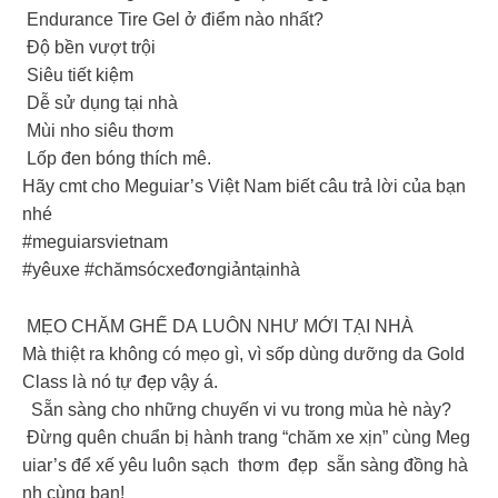
Endurance Tire Gel ở điểm nào nhất?
Độ bền vượt trội
Siêu tiết kiệm
Dễ sử dụng tại nhà
Mùi nho siêu thơm
Lốp đen bóng thích mê.
Hãy cmt cho Meguiar’s Việt Nam biết câu trả lời của bạn
nhé
#meguiarsvietnam
#yêuxe #chămsócxeđơngiảntạinhà
MẸO CHĂM GHẾ DA LUÔN NHƯ MỚI TẠI NHÀ
Mà thiệt ra không có mẹo gì, vì sốp dùng dưỡng da Gold
Class là nó tự đẹp vậy á.
Sẵn sàng cho những chuyến vi vu trong mùa hè này?
Đừng quên chuẩn bị hành trang “chăm xe xịn” cùng Meg
uiar’s để xế yêu luôn sạch thơm đẹp sẵn sàng đồng hà
nh cùng bạn!