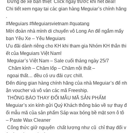
️ Đừng để xe bạn thiệt Click ngay trước khi hết deal! ️️️
Chi tiết xem ngay tại các gian hàng Meguiar’s chính hãng
.
#Meguiars #Meguiarsvietnam #quatang
Mời đoàn nhà mình di chuyển vô Long An để ngắm mấy
bạn Yêu Xe – Yêu Meguiars
Ưu đãi dành riêng cho KH khi tham gia Nhóm KH thân thi
ết của Meguiars Việt Nam!
Meguiar’s Việt Nam – Sale cuối tháng ngày 25/7
Chăm kính – Chăm lốp – Chăm nội thất –
ngoại thất… đều có ưu đãi cực chill.
Đến đúng gian hàng chính hãng của nhà Meguiar’s để nh
ận voucher và vô vàn các mã Freeship.
THÔNG BÁO THAY ĐỔI MẪU MÃ SẢN PHẨM
Meguiar’s xin kính gửi Quý Khách thông báo về sự thay đ
ổi mẫu mã của sản phẩm Sáp wax bóng bề mặt sơn ô tô
– Paste Wax Cleaner
Công thức giữ nguyên chất lượng như cũ chỉ thay đổi v