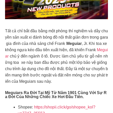
Tất cả chỉ bắt đầu bằng một phòng thí nghiệm và dây chu
yền sản xuất xi đánh bóng đồ nội thất giản đơn trong gara
gia đình của nhà sáng chế Frank
Meguiar
, Jr. Khi toa xe
không ngựa kéo đầu tiên xuất hiện, đã khiến Frank
Megui
ar
chú ý đến ngành ô tô. Được làm chủ yếu từ gỗ nên nh
ững toa xe này ban đầu được phủ một lớp bảo vệ giống
chu trình áp dụng cho đồ nội thất. Đây là một sự chuyển b
iến mang tính bước ngoặt và đặt nền móng cho sự phát tr
iển của Meguiars sau này.
Meguiars Ra Đời Tại Mỹ Từ Năm 1901 Cùng Với Sự R
A Đời Của Những Chiếc Xe Hơi Đầu Tiên.
Shopee:
https://shopii.click/go/shopee_kol?