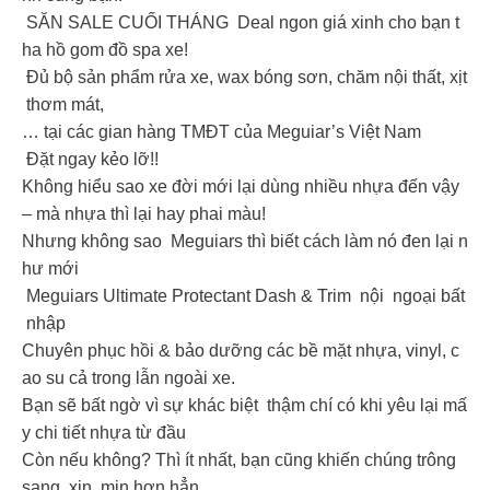
SĂN SALE CUỐI THÁNG Deal ngon giá xinh cho bạn t
ha hồ gom đồ spa xe!
Đủ bộ sản phẩm rửa xe, wax bóng sơn, chăm nội thất, xịt
thơm mát,
… tại các gian hàng TMĐT của Meguiar’s Việt Nam
Đặt ngay kẻo lỡ!!
Không hiểu sao xe đời mới lại dùng nhiều nhựa đến vậy
– mà nhựa thì lại hay phai màu! ‍
Nhưng không sao ️️️ Meguiars thì biết cách làm nó đen lại n
hư mới
Meguiars Ultimate Protectant Dash & Trim nội ngoại bất
nhập
Chuyên phục hồi & bảo dưỡng các bề mặt nhựa, vinyl, c
ao su cả trong lẫn ngoài xe.
Bạn sẽ bất ngờ vì sự khác biệt thậm chí có khi yêu lại mấ
y chi tiết nhựa từ đầu
Còn nếu không? Thì ít nhất, bạn cũng khiến chúng trông
sang xịn mịn hơn hẳn.