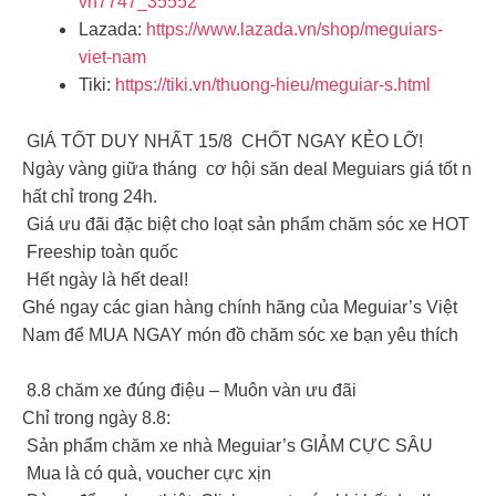
vn7747_35552
Lazada:
https://www.lazada.vn/shop/meguiars-
viet-nam
Tiki:
https://tiki.vn/thuong-hieu/meguiar-s.html
GIÁ TỐT DUY NHẤT 15/8 CHỐT NGAY KẺO LỠ!
Ngày vàng giữa tháng cơ hội săn deal Meguiars giá tốt n
hất chỉ trong 24h.
Giá ưu đãi đặc biệt cho loạt sản phẩm chăm sóc xe HOT
Freeship toàn quốc
Hết ngày là hết deal!
Ghé ngay các gian hàng chính hãng của Meguiar’s Việt
Nam để MUA NGAY món đồ chăm sóc xe bạn yêu thích
8.8 chăm xe đúng điệu – Muôn vàn ưu đãi
Chỉ trong ngày 8.8:
Sản phẩm chăm xe nhà Meguiar’s GIẢM CỰC SÂU
Mua là có quà, voucher cực xịn