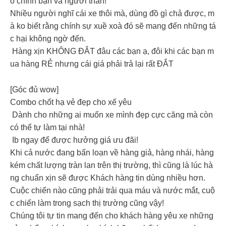
o chính bạn và người thân!
Nhiều người nghĩ cái xe thôi mà, dùng đồ gì chả được, m
à ko biết rằng chính sự xuề xoà đó sẽ mang đến những tá
c hại không ngờ đến.
Hàng xịn KHÔNG ĐẮT đâu các bạn ạ, đôi khi các bạn m
ua hàng RẺ nhưng cái giá phải trả lại rất ĐẮT
[Góc đủ wow]
Combo chốt hạ vẻ đẹp cho xế yêu
Dành cho những ai muốn xe mình đẹp cực căng mà còn
có thể tự làm tại nhà!
Ib ngay để được hưởng giá ưu đãi!
Khi cả nước đang bấn loạn về hàng giả, hàng nhái, hàng
kém chất lượng tràn lan trên thị trường, thì cũng là lúc hà
ng chuẩn xịn sẽ được Khách hàng tin dùng nhiều hơn.
Cuộc chiến nào cũng phải trải qua máu và nước mắt, cuộ
c chiến làm trong sạch thị trường cũng vậy!
Chúng tôi tự tin mang đến cho khách hàng yêu xe những