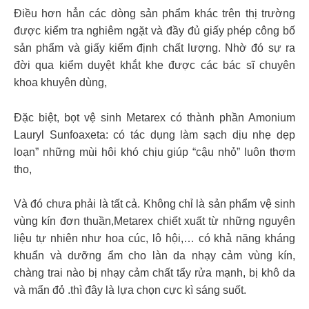
Điều hơn hẳn các dòng sản phẩm khác trên thị trường
được kiểm tra nghiêm ngặt và đầy đủ giấy phép công bố
sản phẩm và giấy kiểm định chất lượng. Nhờ đó sự ra
đời qua kiểm duyệt khắt khe được các bác sĩ chuyên
khoa khuyên dùng,
Đặc biệt, bọt vệ sinh Metarex có thành phần Amonium
Lauryl Sunfoaxeta: có tác dụng làm sạch dịu nhẹ dẹp
loạn” những mùi hôi khó chịu giúp “cậu nhỏ” luôn thơm
tho,
Và đó chưa phải là tất cả. Không chỉ là sản phẩm vệ sinh
vùng kín đơn thuần,Metarex chiết xuất từ những nguyên
liệu tự nhiên như hoa cúc, lô hội,… có khả năng kháng
khuẩn và dưỡng ẩm cho làn da nhạy cảm vùng kín,
chàng trai nào bị nhạy cảm chất tẩy rửa mạnh, bị khô da
và mẩn đỏ .thì đây là lựa chọn cực kì sáng suốt.