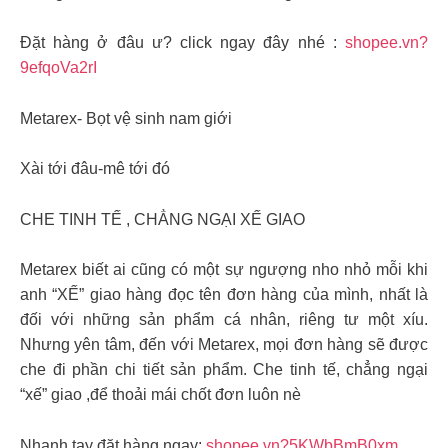
Đặt hàng ở đâu ư? click ngay đây nhé :
shopee.vn?
9efqoVa2rI
Metarex- Bọt vệ sinh nam giới
Xài tới đâu-mê tới đó
CHE TINH TẾ , CHẲNG NGẠI XẾ GIAO
Metarex biết ai cũng có một sự ngượng nho nhỏ mỗi khi
anh “XẾ” giao hàng đọc tên đơn hàng của mình, nhất là
đối với những sản phẩm cá nhân, riêng tư một xíu.
Nhưng yên tâm, đến với Metarex, mọi đơn hàng sẽ được
che đi phần chi tiết sản phẩm. Che tinh tế, chẳng ngại
“xế” giao ,để thoải mái chốt đơn luôn nè
Nhanh tay đặt hàng ngay:
shopee.vn?5KWbBmB0xm