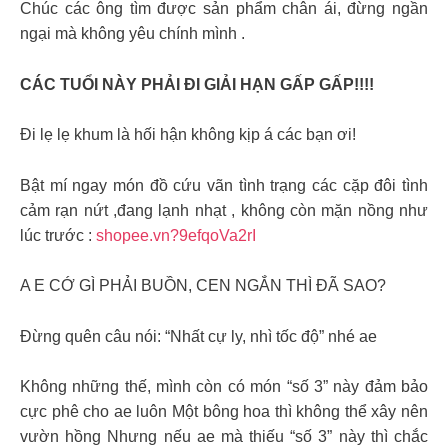
Chúc các ông tìm được sản phẩm chân ái, đừng ngần
ngại mà không yêu chính mình .
CÁC TUỔI NÀY PHẢI ĐI GIẢI HẠN GẤP GẤP!!!!
Đi lẹ lẹ khum là hối hận không kịp á các bạn ơi!
Bật mí ngay món đồ cứu vãn tình trạng các cặp đôi tình
cảm rạn nứt ,đang lạnh nhạt , không còn mặn nồng như
lúc trước :
shopee.vn?9efqoVa2rI
A E CỚ GÌ PHẢI BUỒN, CEN NGẮN THÌ ĐÃ SAO?
Đừng quên câu nói: “Nhất cự ly, nhì tốc độ” nhé ae
Không những thế, mình còn có món “số 3” này đảm bảo
cực phê cho ae luôn Một bông hoa thì không thể xây nên
vườn hồng Nhưng nếu ae mà thiếu “số 3” này thì chắc