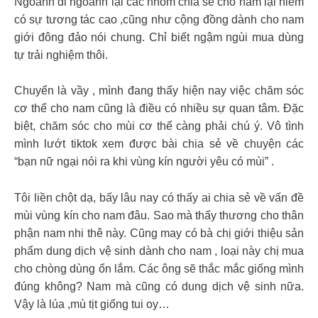
Ngoảnh đi ngoảnh lại các nhóm chia sẻ cho nam lại hiếm
có sự tương tác cao ,cũng như cộng đồng dành cho nam
giới đông đảo nói chung. Chỉ biết ngậm ngùi mua dùng
tự trải nghiệm thôi.
Chuyển là vầy , mình đang thấy hiện nay việc chăm sóc
cơ thể cho nam cũng là điều có nhiều sự quan tâm. Đặc
biệt, chăm sóc cho mùi cơ thể càng phải chú ý. Vô tình
mình lướt tiktok xem được bài chia sẻ về chuyện các
“bạn nữ ngại nói ra khi vùng kín người yêu có mùi” .
Tôi liền chột dạ, bấy lâu nay có thấy ai chia sẻ về vấn đề
mùi vùng kín cho nam đâu. Sao mà thấy thương cho thân
phận nam nhi thê này. Cũng may có bà chị giới thiệu sản
phẩm dung dịch vệ sinh dành cho nam , loại này chị mua
cho chòng dùng ổn lắm. Các ông sẽ thắc mắc giống mình
đúng không? Nam mà cũng có dung dịch vệ sinh nữa.
Vậy là lúa ,mù tịt giống tui oy…