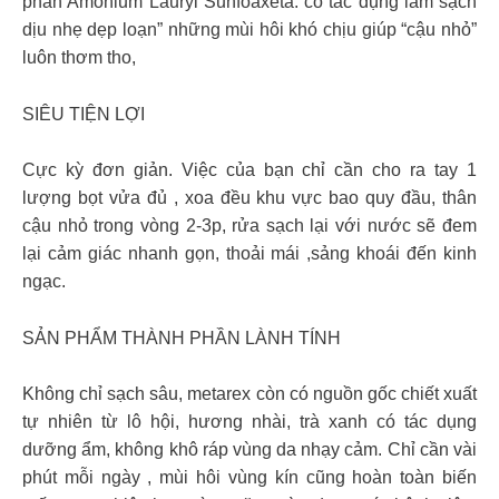
phần Amonium Lauryl Sunfoaxeta: có tác dụng làm sạch
dịu nhẹ dẹp loạn” những mùi hôi khó chịu giúp “cậu nhỏ”
luôn thơm tho,
SIÊU TIỆN LỢI
Cực kỳ đơn giản. Việc của bạn chỉ cần cho ra tay 1
lượng bọt vửa đủ , xoa đều khu vực bao quy đầu, thân
cậu nhỏ trong vòng 2-3p, rửa sạch lại với nước sẽ đem
lại cảm giác nhanh gọn, thoải mái ,sảng khoái đến kinh
ngạc.
SẢN PHẨM THÀNH PHẦN LÀNH TÍNH
Không chỉ sạch sâu, metarex còn có nguồn gốc chiết xuất
tự nhiên từ lô hội, hương nhài, trà xanh có tác dụng
dưỡng ẩm, không khô ráp vùng da nhạy cảm. Chỉ cần vài
phút mỗi ngày , mùi hôi vùng kín cũng hoàn toàn biến