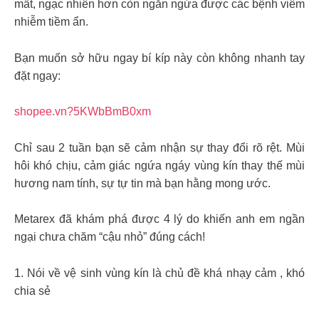
mất, ngạc nhiên hơn còn ngăn ngừa được các bệnh viêm
nhiễm tiềm ẩn.
Bạn muốn sở hữu ngay bí kíp này còn không nhanh tay
đặt ngay:
shopee.vn?5KWbBmB0xm
Chỉ sau 2 tuần bạn sẽ cảm nhận sự thay đổi rõ rệt. Mùi
hôi khó chịu, cảm giác ngứa ngáy vùng kín thay thế mùi
hương nam tính, sự tự tin mà bạn hằng mong ước.
Metarex đã khám phá được 4 lý do khiến anh em ngần
ngại chưa chăm “cậu nhỏ” đúng cách!
1. Nói về vệ sinh vùng kín là chủ đề khá nhạy cảm , khó
chia sẻ