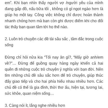
em”. Khi bạn nhìn thấy người vợ /người yêu của mình
đang gấp đồ, nấu bữa tối , không có gì ngọt ngào hơn là
giúp họ một tay. Công việc không chỉ được hoàn thành
nhanh chóng hơn mà bạn còn ghi được điểm khi cho đối
tác thấy bạn quan tâm tới họ thế nào.
2. Luôn trò chuyện các đề tài sâu sắc , tâm đắc trong cuộc
sống
Đừng chỉ hỏi nửa kia “Tối nay ăn gì?, “Mấy giờ anh/em
về?”… Đừng để guồng quay hàng ngày khiến cả hai
quên đi những cuộc trò chuyện ý nghĩa với bạn đời. Nên
tìm những chủ đề sâu sắc hơn để trò chuyện, giúp thúc
đẩy giao tiếp và cho hai phía hiểu nhau nhiều hơn. Các
chủ đề có thể là gia đình, thời thơ ấu, hiện tại, tương lai,
sức khỏe, quan niệm sống…
3. Càng nói ít, lắng nghe nhiều hơn