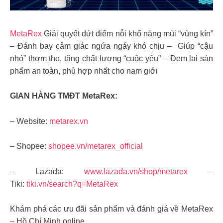
MetaRex
Giải quyết dứt điểm nỗi khổ nặng mùi “vùng kín”
– Đánh bay cảm giác ngứa ngáy khó chịu – Giúp “cậu
nhỏ” thơm tho, tăng chất lượng “cuộc yêu” – Đem lại sản
phẩm an toàn, phù hợp nhất cho nam giới
GIAN HÀNG TMĐT MetaRex:
– Website:
metarex.vn
– Shopee:
shopee.vn/metarex_official
– Lazada:
www.lazada.vn/shop/metarex
–
Tiki:
tiki.vn/search?q=MetaRex
Khám phá các ưu đãi sản phẩm và đánh giá về MetaRex
– Hồ Chí Minh online.