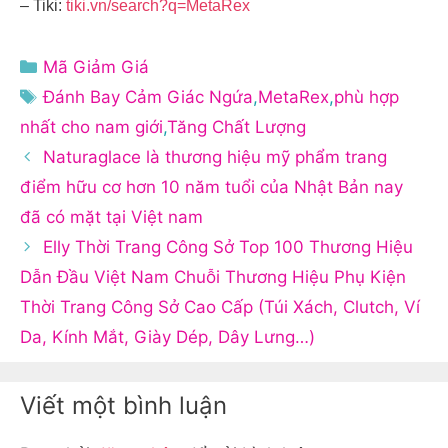
– Tiki:
tiki.vn/search?q=MetaRex
Danh
Mã Giảm Giá
mục
Thẻ
Đánh Bay Cảm Giác Ngứa
,
MetaRex
,
phù hợp
nhất cho nam giới
,
Tăng Chất Lượng
Naturaglace là thương hiệu mỹ phẩm trang
điểm hữu cơ hơn 10 năm tuổi của Nhật Bản nay
đã có mặt tại Việt nam
Elly Thời Trang Công Sở Top 100 Thương Hiệu
Dẫn Đầu Việt Nam Chuỗi Thương Hiệu Phụ Kiện
Thời Trang Công Sở Cao Cấp (Túi Xách, Clutch, Ví
Da, Kính Mắt, Giày Dép, Dây Lưng…)
Viết một bình luận