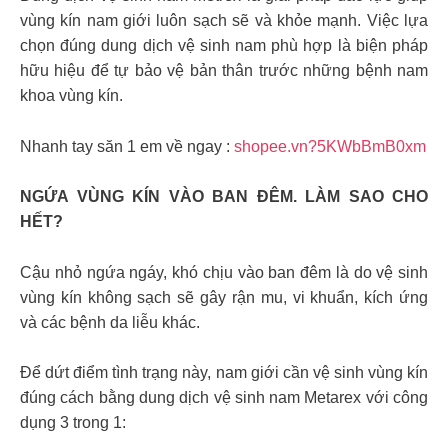
vùng kín nam giới luôn sạch sẽ và khỏe mạnh. Việc lựa
chọn đúng dung dịch vệ sinh nam phù hợp là biện pháp
hữu hiệu để tự bảo vệ bản thân trước những bệnh nam
khoa vùng kín.
Nhanh tay săn 1 em về ngay :
shopee.vn?5KWbBmB0xm
NGỨA VÙNG KÍN VÀO BAN ĐÊM. LÀM SAO CHO
HẾT?
Cậu nhỏ ngứa ngáy, khó chịu vào ban đêm là do vệ sinh
vùng kín không sạch sẽ gây rận mu, vi khuẩn, kích ứng
và các bệnh da liễu khác.
Để dứt điểm tình trạng này, nam giới cần vệ sinh vùng kín
đúng cách bằng dung dịch vệ sinh nam Metarex với công
dụng 3 trong 1: