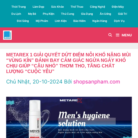
Chuyển
Thời Trang
Làm Đẹp
Sức Khỏe
Thể Thao
Công Nghệ
Điện Máy
đến
Du Lịch
Mẹ Bé
Phụ Kiện
Thú Cưng
Gia Dụng
Ăn Uống
Giải Trí
nội
Đời Sống
Mỹ Phẩm
Linh Kiện
Bảo Hiểm
Ngân Hàng
Dịch Vụ
dung
MENU
METAREX 1 GIẢI QUYẾT DỨT ĐIỂM NỖI KHỔ NẶNG MÙI
“VÙNG KÍN” ĐÁNH BAY CẢM GIÁC NGỨA NGÁY KHÓ
CHỊU GIÚP “CẬU NHỎ” THƠM THO, TĂNG CHẤT
LƯỢNG “CUỘC YÊU”
Chủ Nhật, 20-10-2024
Bởi
shopsanpham.com