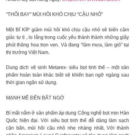
“THỔI BAY” MÙI HÔI KHÓ CHỊU “CẬU NHỎ”
Một BÍ KÍP giảm mùi hôi khó chịu cậu nhỏ sẽ biến cảm
giác tự ti , lo lắng trong cuộc yêu thành thành những giây
phút thăng hoa trọn vẹn. Và đang “làm mưa, làm gió” tại
thị trường Việt Nam.
Dung dịch vệ sinh Metarex- siêu bọt tinh thể – một sản
phẩm hoàn toàn khác biệt sẽ khiến bạn ngỡ ngàng sau
thời gian ngắn sử dụng.
MẠNH MẼ ĐẾN BẤT NGỜ
Bí mật nằm ở sản phẩm áp dụng Công nghệ bọt mịn Hàn
Quốc hiện đại. Với siêu bọt tinh thể đễ dàng làm sạch
cặn bẩn, mùi hôi cậu nhỏ nhẹ nhàng nhất, Với thành