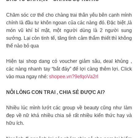
Chăm sóc cơ thể cho chàng trai thân yêu bên cạnh mình
chính là đầu tư khôn ngoan của các nàng đó. Đặc biệt ,là
món vũ khí bí mật, một người dùng là 2 người sung
sướng. Lại còn tinh tế, tăng tình cảm thắm thiết thì không
thể nào bỏ qua
Hiện tại shop dang có voucher giảm sâu, deal khủng ,
các nàng nhanh tay “bắt đáy” để lợi càng thêm lợi. Click
vào mua ngay nhé:
shopee.vn?9efqoVa2rI
NỖI LÒNG CON TRAI , CHIA SẺ ĐƯỢC AI?
Nhiều lúc mình lướt các group về beauty cũng như làm
đẹp về nữ khá nhiều chia sẻ rất nhiều kiến thức hay và
hữu ích.