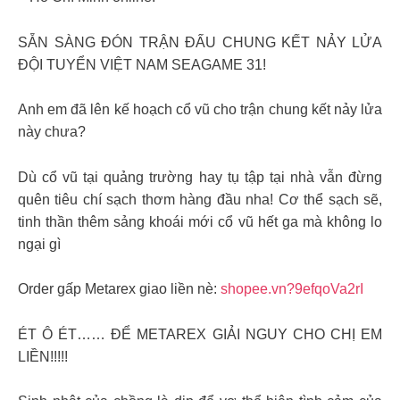
️SẴN SÀNG ĐÓN TRẬN ĐẤU CHUNG KẾT NẢY LỬA
ĐỘI TUYỂN VIỆT NAM SEAGAME 31!
Anh em đã lên kế hoạch cổ vũ cho trận chung kết nảy lửa
này chưa?
Dù cổ vũ tại quảng trường hay tụ tập tại nhà vẫn đừng
quên tiêu chí sạch thơm hàng đầu nha! Cơ thể sạch sẽ,
tinh thần thêm sảng khoái mới cổ vũ hết ga mà không lo
ngại gì
Order gấp Metarex giao liền nè:
shopee.vn?9efqoVa2rI
ÉT Ô ÉT…… ĐỂ METAREX GIẢI NGUY CHO CHỊ EM
LIỀN!!!!!