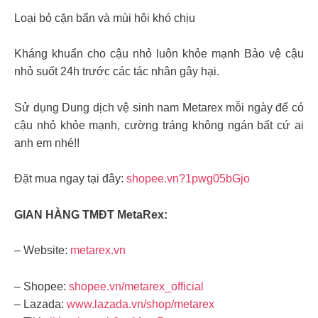
Loại bỏ cặn bẩn và mùi hôi khó chịu
Kháng khuẩn cho cậu nhỏ luôn khỏe mạnh Bảo vệ cậu
nhỏ suốt 24h trước các tác nhân gây hại.
Sử dụng Dung dịch vệ sinh nam Metarex mỗi ngày để có
cậu nhỏ khỏe mạnh, cường tráng không ngán bất cứ ai
anh em nhé!!
Đặt mua ngay tại đây:
shopee.vn?1pwg05bGjo
GIAN HÀNG TMĐT MetaRex:
– Website:
metarex.vn
– Shopee:
shopee.vn/metarex_official
– Lazada:
www.lazada.vn/shop/metarex