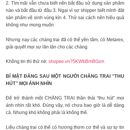
2. Tìm mãi vẫn chưa biết nên bắt đầu sử dụng sản phẩm
nào và bắt đầu từ đâu 3. Ngại vì sợ shipper biết mình đặt
sản phẩm vệ sinh vùng kín 4. Thử sai cách nên hiệu quả
không như mong muốn
Nhưng nay các chàng trai đã có thể yên tâm, có Metarex,
giải quyết mọi sự lăn tăn cho các chàng
Không tin thì thử nè:
shopee.vn?5KWbBmB0xm
BÍ MẬT ĐẰNG SAU MỘT NGƯỜI CHÀNG TRAI “THU
HÚT” MỌI ÁNH NHÌN
Để trở thành một CHÀNG TRAI thần thái “thu hút” mọi
ánh nhìn rất khó. Đúng vậy, nó chưa bao giờ là dễ dàng
cả. Nhưng khó không phải là không thể.
Liệu chàng trai có thể có hương thơm cơ thể và sự tự tin