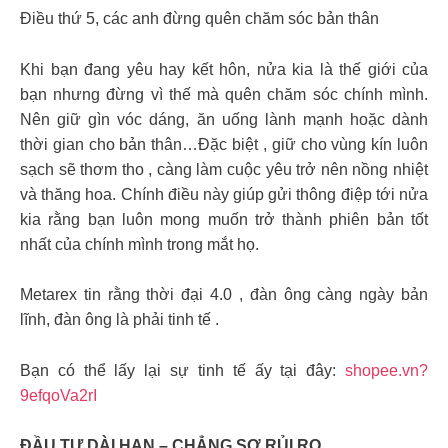
Điều thứ 5, các anh đừng quên chăm sóc bản thân
Khi bạn đang yêu hay kết hôn, nửa kia là thế giới của
bạn nhưng đừng vì thế mà quên chăm sóc chính mình.
Nên giữ gìn vóc dáng, ăn uống lành mạnh hoặc dành
thời gian cho bản thân…Đặc biệt , giữ cho vùng kín luôn
sạch sẽ thơm tho , càng làm cuộc yêu trở nên nồng nhiệt
và thăng hoa. Chính điều này giúp gửi thông điệp tới nửa
kia rằng bạn luôn mong muốn trở thành phiên bản tốt
nhất của chính mình trong mắt họ.
Metarex tin rằng thời đại 4.0 , đàn ông càng ngày bản
lĩnh, đàn ông là phải tinh tế .
Bạn có thể lấy lại sự tinh tế ấy tại đây:
shopee.vn?
9efqoVa2rI
ĐẦU TƯ DÀI HẠN – CHẲNG SỢ RỦI RO