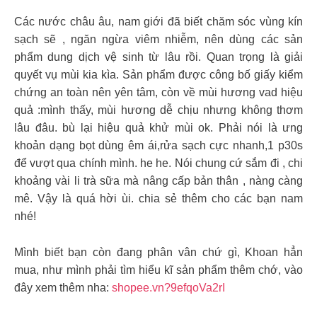
Các nước châu âu, nam giới đã biết chăm sóc vùng kín
sạch sẽ , ngăn ngừa viêm nhiễm, nên dùng các sản
phẩm dung dịch vệ sinh từ lâu rồi. Quan trọng là giải
quyết vụ mùi kia kìa. Sản phẩm được công bố giấy kiểm
chứng an toàn nên yên tâm, còn về mùi hương vad hiệu
quả :mình thấy, mùi hương dễ chịu nhưng không thơm
lâu đâu. bù lại hiệu quả khử mùi ok. Phải nói là ưng
khoản dạng bọt dùng êm ái,rửa sạch cực nhanh,1 p30s
để vượt qua chính mình. he he. Nói chung cứ sắm đi , chi
khoảng vài li trà sữa mà nâng cấp bản thân , nàng càng
mê. Vậy là quá hời ùi. chia sẻ thêm cho các bạn nam
nhé!
Mình biết bạn còn đang phân vân chứ gì, Khoan hẳn
mua, như mình phải tìm hiểu kĩ sản phẩm thêm chớ, vào
đây xem thêm nha:
shopee.vn?9efqoVa2rI