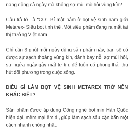
năng động cả ngày mà không sợ mùi mồ hôi vùng kín?
Câu trả lời là “CÓ”. Bí mật nằm ở bọt vệ sinh nam giới
Metarex- Siêu bọt tinh thể .Một siêu phẩm đang ra mắt tại
thị trường Việt nam
Chỉ cần 3 phút mỗi ngày dùng sản phẩm này, bạn sẽ có
được sự sạch thoáng vùng kín, đánh bay nỗi sợ mùi hôi,
sự ngứa ngáy gây mất tự tin, để luôn có phong thái thu
hút đối phương trong cuộc sống.
ĐIỀU GÌ LÀM BỌT VỆ SINH METAREX TRỞ NÊN
KHÁC BIỆT?
Sản phẩm được áp dụng Công nghệ bọt mịn Hàn Quốc
hiện đại, mềm mại êm ái, giúp làm sạch sâu cặn bẩn một
cách nhanh chóng nhất.