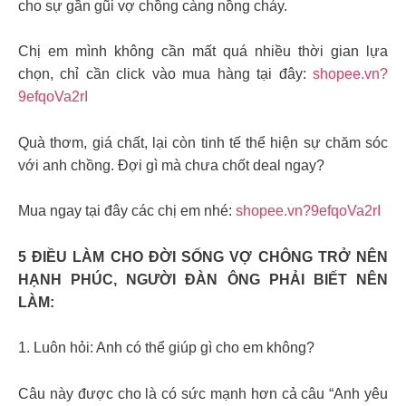
cho sự gần gũi vợ chồng càng nồng cháy.
Chị em mình không cần mất quá nhiều thời gian lựa
chọn, chỉ cần click vào mua hàng tại đây:
shopee.vn?
9efqoVa2rI
Quà thơm, giá chất, lại còn tinh tế thể hiện sự chăm sóc
với anh chồng. Đợi gì mà chưa chốt deal ngay?
Mua ngay tại đây các chị em nhé:
shopee.vn?9efqoVa2rI
5 ĐIỀU LÀM CHO ĐỜI SỐNG VỢ CHÔNG TRỞ NÊN
HẠNH PHÚC, NGƯỜI ĐÀN ÔNG PHẢI BIẾT NÊN
LÀM:
1. Luôn hỏi: Anh có thể giúp gì cho em không?
Câu này được cho là có sức mạnh hơn cả câu “Anh yêu