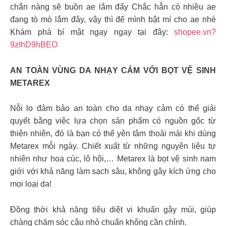
chắn nàng sẽ buồn ae lắm đấy Chắc hẳn có nhiều ae
đang tò mò lắm đây, vậy thì để mình bật mí cho ae nhé
Khám phá bí mật ngay ngay tại đây:
shopee.vn?
9zIhD9hBEO
AN TOÀN VÙNG DA NHẠY CẢM VỚI BỌT VỆ SINH
METAREX
Nỗi lo đảm bảo an toàn cho da nhạy cảm có thể giải
quyết bằng việc lựa chọn sản phẩm có nguồn gốc từ
thiên nhiên, đó là bạn có thể yên tâm thoải mái khi dùng
Metarex mỗi ngày. Chiết xuất từ những nguyên liệu tự
nhiên như hoa cúc, lô hội,… Metarex là bọt vệ sinh nam
giới với khả năng làm sạch sâu, không gây kích ứng cho
mọi loại da!
Đồng thời khả năng tiêu diệt vi khuẩn gây mùi, giúp
chàng chăm sóc cậu nhỏ chuẩn không cần chỉnh.