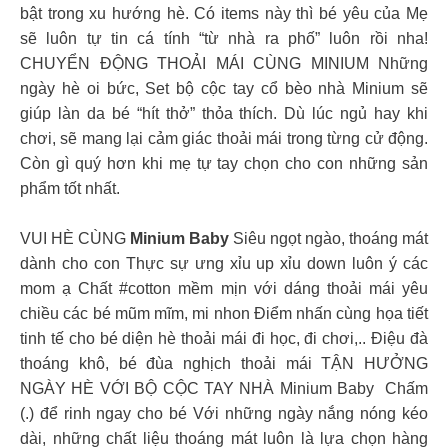
bật trong xu hướng hè. Có items này thì bé yêu của Mẹ
sẽ luôn tự tin cá tính “từ nhà ra phố” luôn rồi nha!
CHUYỂN ĐỘNG THOẢI MÁI CÙNG MINIUM Những
ngày hè oi bức, Set bộ cộc tay cổ bèo nhà Minium sẽ
giúp làn da bé “hít thở” thỏa thích. Dù lúc ngủ hay khi
chơi, sẽ mang lại cảm giác thoải mái trong từng cử động.
Còn gì quý hơn khi mẹ tự tay chọn cho con những sản
phẩm tốt nhất.
VUI HÈ CÙNG
Minium Baby
Siêu ngọt ngào, thoáng mát
dành cho con Thực sự ưng xỉu up xỉu down luôn ý các
mom ạ Chất #cotton mềm mịn với dáng thoải mái yêu
chiều các bé mũm mĩm, mi nhon Điểm nhấn cùng họa tiết
tinh tế cho bé diện hè thoải mái đi học, đi chơi,.. Điệu đà
thoáng khô, bé đùa nghịch thoải mái TẬN HƯỞNG
NGÀY HÈ VỚI BỘ CỘC TAY NHÀ Minium Baby Chấm
(.) để rinh ngay cho bé Với những ngày nắng nóng kéo
dài, những chất liệu thoáng mát luôn là lựa chọn hàng