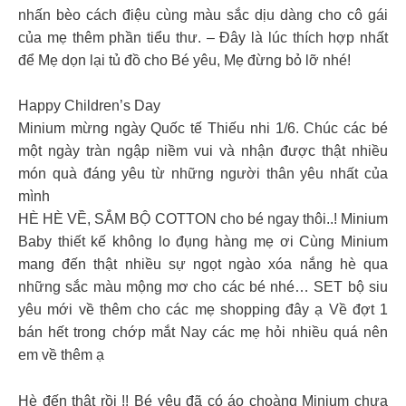
nhấn bèo cách điệu cùng màu sắc dịu dàng cho cô gái
của mẹ thêm phần tiểu thư. – Đây là lúc thích hợp nhất
để Mẹ dọn lại tủ đồ cho Bé yêu, Mẹ đừng bỏ lỡ nhé!
Happy Children’s Day
Minium mừng ngày Quốc tế Thiếu nhi 1/6. Chúc các bé
một ngày tràn ngập niềm vui và nhận được thật nhiều
món quà đáng yêu từ những người thân yêu nhất của
mình
HÈ HÈ VỀ, SẮM BỘ COTTON cho bé ngay thôi..! Minium
Baby thiết kế không lo đụng hàng mẹ ơi Cùng Minium
mang đến thật nhiều sự ngọt ngào xóa nắng hè qua
những sắc màu mộng mơ cho các bé nhé… SET bộ siu
yêu mới về thêm cho các mẹ shopping đây ạ Về đợt 1
bán hết trong chớp mắt Nay các mẹ hỏi nhiều quá nên
em về thêm ạ
Hè đến thật rồi !! Bé yêu đã có áo choàng Minium chưa