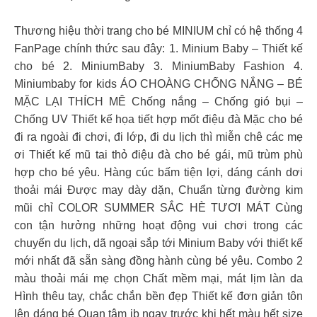
Thương hiệu thời trang cho bé MINIUM chỉ có hệ thống 4
FanPage chính thức sau đây: 1. Minium Baby – Thiết kế
cho bé 2. MiniumBaby 3. MiniumBaby Fashion 4.
Miniumbaby for kids
ÁO CHOÀNG CHỐNG NẮNG – BÉ
MẶC LẠI THÍCH MÊ Chống nắng – Chống gió bụi –
Chống UV Thiết kế họa tiết hợp mốt điệu đà Mặc cho bé
đi ra ngoài đi chơi, đi lớp, đi du lịch thì miễn chê các mẹ
ơi Thiết kế mũ tai thỏ điệu đà cho bé gái, mũ trùm phù
hợp cho bé yêu. Hàng cúc bấm tiện lợi, dáng cánh dơi
thoải mái Được may dày dặn, Chuẩn từng đường kim
mũi chỉ COLOR SUMMER SẮC HÈ TƯƠI MÁT Cùng
con tận hưởng những hoạt động vui chơi trong các
chuyến du lịch, dã ngoại sắp tới Minium Baby với thiết kế
mới nhất đã sẵn sàng đồng hành cùng bé yêu. Combo 2
màu thoải mái mẹ chọn Chất mềm mại, mát lịm làn da
Hình thêu tay, chắc chắn bền đẹp Thiết kế đơn giản tôn
lên dáng bé Quan tâm ib ngay trước khi hết màu hết size