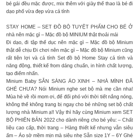
bé gái đều mặc được, mix thêm với giày thể thao là bé đi
dạo phố vừa đẹp vừa cá tính
STAY HOME – SET ĐỒ BỘ TUYỆT PHẨM CHO BÉ Ở
nhà nên mặc gì – Mặc đồ bộ MINIUM thật thoải mái
Đi dạo, đi tập thể dục nên mặc gì – Mặc đồ bộ Minium
thật dễ chịu Đi chơi nên mặc gì – Mặc đồ bộ Minium cũng
rất tiện lợi và cá tính Set đồ bộ Home Stay cá tính và
năng động, thiết kể from dáng chuẩn, in hình chất lượng,
tạo điểm nhấn.
Minium Baby SẴN SÀNG ÁO XINH – NHÀ MÌNH ĐÃ
GHÉ CHƯA? Nói Minium nghe set bộ mà mẹ cần nha!
Mùa hè về rồi mom ơi, để đối phó với thời tiết nắng nóng,
không thể không trang bị ngay cho bé những set bộ chất
lượng nhà Minium ạ!! Vậy thì hãy cùng Minium xem SET
BỘ PHIÊN BẢN 2022 cho dành riêng cho bé yêu: – Chất
liệu cao cấp, thời trang – Hàng thiết kế nhưng vẫn siêu
ấm – Áo sờ mềm mịn mà siêu nhẹ Sẵn size 1Y – 6Y
Ghé