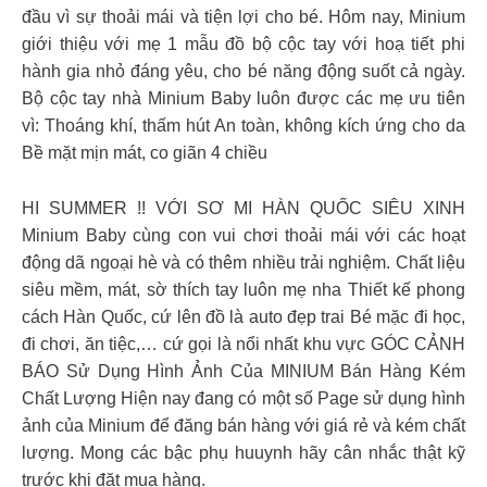
đầu vì sự thoải mái và tiện lợi cho bé. Hôm nay, Minium
giới thiệu với mẹ 1 mẫu đồ bộ cộc tay với hoạ tiết phi
hành gia nhỏ đáng yêu, cho bé năng động suốt cả ngày.
Bộ cộc tay nhà Minium Baby luôn được các mẹ ưu tiên
vì: Thoáng khí, thấm hút An toàn, không kích ứng cho da
Bề mặt mịn mát, co giãn 4 chiều
HI SUMMER !! VỚI SƠ MI HÀN QUỐC SIÊU XINH
Minium Baby cùng con vui chơi thoải mái với các hoạt
động dã ngoại hè và có thêm nhiều trải nghiệm. Chất liệu
siêu mềm, mát, sờ thích tay luôn mẹ nha Thiết kế phong
cách Hàn Quốc, cứ lên đồ là auto đẹp trai Bé mặc đi học,
đi chơi, ăn tiệc,… cứ gọi là nổi nhất khu vực GÓC CẢNH
BÁO Sử Dụng Hình Ảnh Của MINIUM Bán Hàng Kém
Chất Lượng Hiện nay đang có một số Page sử dụng hình
ảnh của Minium để đăng bán hàng với giá rẻ và kém chất
lượng. Mong các bậc phụ huuynh hãy cân nhắc thật kỹ
trước khi đặt mua hàng.