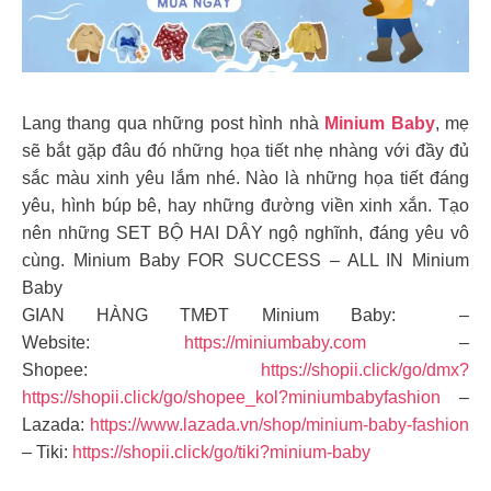
Lang thang qua những post hình nhà
Minium Baby
, mẹ
sẽ bắt gặp đâu đó những họa tiết nhẹ nhàng với đầy đủ
sắc màu xinh yêu lắm nhé. Nào là những họa tiết đáng
yêu, hình búp bê, hay những đường viền xinh xắn. Tạo
nên những SET BỘ HAI DÂY ngộ nghĩnh, đáng yêu vô
cùng.
Minium Baby FOR SUCCESS – ALL IN Minium
Baby
GIAN HÀNG TMĐT Minium Baby: –
Website:
https://miniumbaby.com
–
Shopee:
https://shopii.click/go/dmx?
https://shopii.click/go/shopee_kol?miniumbabyfashion
–
Lazada:
https://www.lazada.vn/shop/minium-baby-fashion
– Tiki:
https://shopii.click/go/tiki?minium-baby