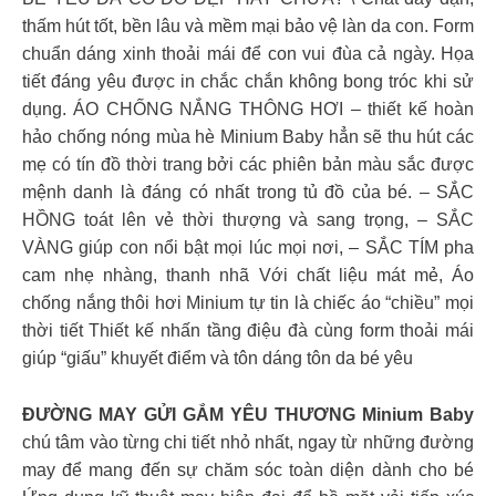
thấm hút tốt, bền lâu và mềm mại bảo vệ làn da con. Form
chuẩn dáng xinh thoải mái để con vui đùa cả ngày. Họa
tiết đáng yêu được in chắc chắn không bong tróc khi sử
dụng. ÁO CHỐNG NẮNG THÔNG HƠI – thiết kế hoàn
hảo chống nóng mùa hè Minium Baby hẳn sẽ thu hút các
mẹ có tín đồ thời trang bởi các phiên bản màu sắc được
mệnh danh là đáng có nhất trong tủ đồ của bé. – SẮC
HỒNG toát lên vẻ thời thượng và sang trọng, – SẮC
VÀNG giúp con nổi bật mọi lúc mọi nơi, – SẮC TÍM pha
cam nhẹ nhàng, thanh nhã Với chất liệu mát mẻ, Áo
chống nắng thôi hơi Minium tự tin là chiếc áo “chiều” mọi
thời tiết Thiết kế nhấn tầng điệu đà cùng form thoải mái
giúp “giấu” khuyết điểm và tôn dáng tôn da bé yêu
ĐƯỜNG MAY GỬI GẮM YÊU THƯƠNG Minium Baby
chú tâm vào từng chi tiết nhỏ nhất, ngay từ những đường
may để mang đến sự chăm sóc toàn diện dành cho bé