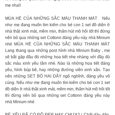
mẹ nha!!
MÙA HÈ CỦA NHỮNG SẮC MÀU THANH MÁT Nếu
như mẹ đang muốn tìm kiếm cho bé con 1 set đồ diện ở
nhà thật xinh mát, mềm mịn, thấm hút mồ hôi tốt thì đừng
nên bỏ qua những set Cottonn đáng yêu này nhà Minium
nhé MÙA HÈ CỦA NHỮNG SẮC MÀU THANH MÁT
Lang thang qua những post hình nhà Minium Baby , mẹ
sẽ bắt gặp đâu đó những họa tiết nhẹ nhàng với đầy đủ
sắc màu xinh yêu lắm nhé. Nào là những họa tiết đáng
yêu, hình búp bê, hay những đường viền xinh xắn. Tạo
nên những SET BỘ HAI DÂY ngộ nghĩnh, đáng yêu vô
cùng. Nếu như mẹ đang muốn tìm kiếm cho bé con 1 set
đồ diện ở nhà thật xinh mát, mềm mịn, thấm hút mồ hôi tốt
thì đừng nên bỏ qua những set Cottonn đáng yêu này
nhà Minium nhé
BÉ YÊU ĐÃ CÓ ĐỒ ĐẸP HAY CHƯA? \ Chất dày dặn,