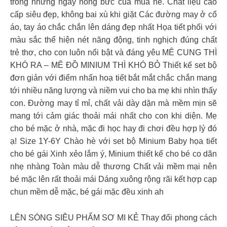
trong những ngày nóng bức của mùa hè. Chất liệu cao
cấp siêu đẹp, không bai xù khi giặt Các đường may ở cổ
áo, tay áo chắc chắn lên dáng đẹp nhất Họa tiết phối với
màu sắc thể hiện nét năng động, tinh nghịch đúng chất
trẻ thơ, cho con luôn nổi bật và đáng yêu MÊ CUNG THÌ
KHÓ RA – MÊ ĐỒ MINIUM THÌ KHÓ BỎ Thiết kế set bộ
đơn giản với điểm nhấn hoạ tiết bắt mắt chắc chắn mang
tới nhiều năng lượng và niềm vui cho ba mẹ khi nhìn thấy
con. Đường may tỉ mỉ, chất vải dày dặn mà mềm mịn sẽ
mang tới cảm giác thoải mái nhất cho con khi diện. Mẹ
cho bé mặc ở nhà, mặc đi học hay đi chơi đều hợp lý đó
ạ! Size 1Y-6Y
Chào hè với set bộ Minium Baby họa tiết
cho bé gái Xinh xẻo lắm ý, Minium thiết kế cho bé co dãn
nhẹ nhàng Toàn màu dễ thương Chất vải mềm mại nên
bé mặc lên rất thoải mái Dáng xuông rộng rãi kết hợp cạp
chun mềm dễ mặc, bé gái mặc đều xinh ah
LÊN SÓNG SIÊU PHẨM SƠ MI KẺ Thay đổi phong cách