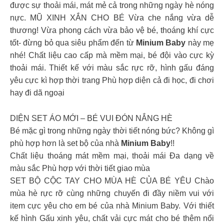
được sự thoải mái, mát mẻ cả trong những ngày hè nóng
nực.
MŨ XINH XẮN CHO BÉ
Vừa che nắng vừa dễ
thương! Vừa phong cách vừa bảo vệ bé, thoáng khí cực
tốt- đừng bỏ qua siêu phẩm đến từ
Minium Baby
này mẹ
nhé! Chất liệu cao cấp mà mềm mại, bé đội vào cực kỳ
thoải mái. Thiết kế với màu sắc rực rỡ, hình gấu đáng
yêu cực kì hợp thời trang Phù hợp diện cả đi học, đi chơi
hay đi dã ngoại
DIỆN SET ÁO MỚI – BÉ VUI ĐÓN NẮNG HÈ
Bé mặc gì trong những ngày thời tiết nóng bức? Không gì
phù hợp hơn là set bộ của nhà
Minium Baby
!!
Chất liệu thoáng mát mềm mại, thoải mái Đa dạng về
màu sắc Phù hợp với thời tiết giao mùa
SET BỘ CỘC TAY CHO MÙA HÈ CỦA BÉ YÊU Chào
mùa hè rực rỡ cùng những chuyến đi đầy niềm vui với
item cực yêu cho em bé của nhà Minium Baby. Với thiết
kế hình Gấu xinh yêu, chất vải cực mát cho bé thêm nổi