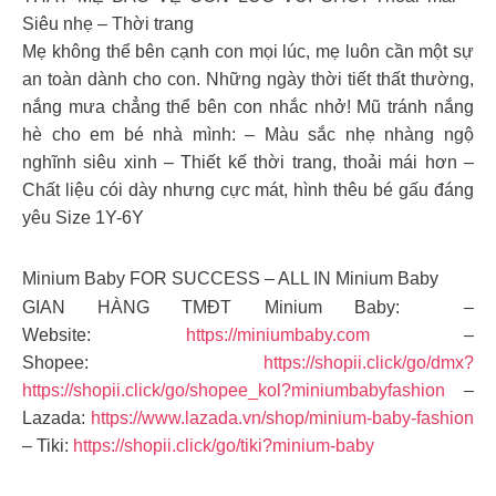
Siêu nhẹ – Thời trang
Mẹ không thể bên cạnh con mọi lúc, mẹ luôn cần một sự
an toàn dành cho con. Những ngày thời tiết thất thường,
nắng mưa chẳng thể bên con nhắc nhở! Mũ tránh nắng
hè cho em bé nhà mình: – Màu sắc nhẹ nhàng ngộ
nghĩnh siêu xinh – Thiết kế thời trang, thoải mái hơn –
Chất liệu cói dày nhưng cực mát, hình thêu bé gấu đáng
yêu Size 1Y-6Y
Minium Baby FOR SUCCESS – ALL IN Minium Baby
GIAN HÀNG TMĐT Minium Baby: –
Website:
https://miniumbaby.com
–
Shopee:
https://shopii.click/go/dmx?
https://shopii.click/go/shopee_kol?miniumbabyfashion
–
Lazada:
https://www.lazada.vn/shop/minium-baby-fashion
– Tiki:
https://shopii.click/go/tiki?minium-baby