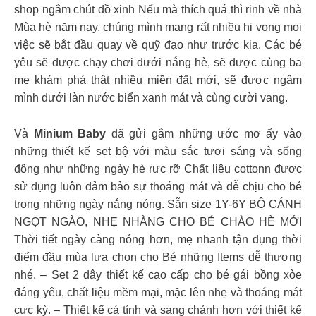
shop ngắm chút đồ xinh Nếu mà thích quá thì rinh về nhà
Mùa hè năm nay, chúng mình mang rất nhiều hi vọng mọi
việc sẽ bắt đầu quay về quỹ đạo như trước kia. Các bé
yêu sẽ được chạy chơi dưới nắng hè, sẽ được cùng ba
mẹ khám phá thật nhiều miền đất mới, sẽ được ngâm
mình dưới làn nước biển xanh mát và cùng cười vang.
Và
Minium Baby
đã gửi gắm những ước mơ ấy vào
những thiết kế set bộ với màu sắc tươi sáng và sống
động như những ngày hè rực rỡ Chất liệu cottonn được
sử dụng luôn đảm bảo sự thoáng mát và dễ chịu cho bé
trong những ngày nắng nóng. Sẵn size 1Y-6Y
BỘ CÁNH
NGỌT NGÀO, NHẸ NHÀNG CHO BÉ CHÀO HÈ MỚI
Thời tiết ngày càng nóng hơn, mẹ nhanh tận dụng thời
điểm đầu mùa lựa chọn cho Bé những Items dễ thương
nhé. – Set 2 dây thiết kế cao cấp cho bé gái bồng xòe
đáng yêu, chất liệu mềm mại, mặc lên nhẹ và thoáng mát
cực kỳ. – Thiết kế cá tính và sang chảnh hơn với thiết kế