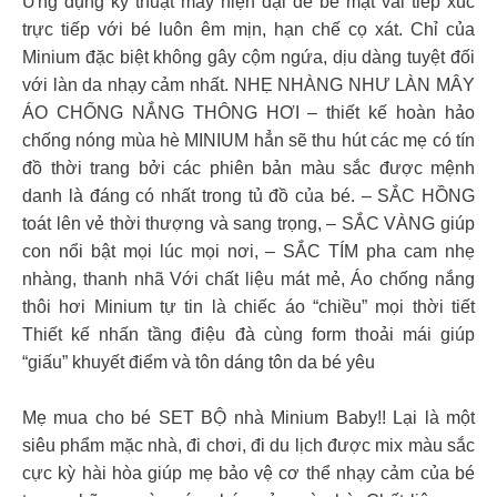
Ứng dụng kỹ thuật may hiện đại để bề mặt vải tiếp xúc
trực tiếp với bé luôn êm mịn, hạn chế cọ xát. Chỉ của
Minium đặc biệt không gây cộm ngứa, dịu dàng tuyệt đối
với làn da nhạy cảm nhất. NHẸ NHÀNG NHƯ LÀN MÂY
ÁO CHỐNG NẮNG THÔNG HƠI – thiết kế hoàn hảo
chống nóng mùa hè MINIUM hẳn sẽ thu hút các mẹ có tín
đồ thời trang bởi các phiên bản màu sắc được mệnh
danh là đáng có nhất trong tủ đồ của bé. – SẮC HỒNG
toát lên vẻ thời thượng và sang trọng, – SẮC VÀNG giúp
con nổi bật mọi lúc mọi nơi, – SẮC TÍM pha cam nhẹ
nhàng, thanh nhã Với chất liệu mát mẻ, Áo chống nắng
thôi hơi Minium tự tin là chiếc áo “chiều” mọi thời tiết
Thiết kế nhấn tầng điệu đà cùng form thoải mái giúp
“giấu” khuyết điểm và tôn dáng tôn da bé yêu
Mẹ mua cho bé SET BỘ nhà Minium Baby!! Lại là một
siêu phẩm mặc nhà, đi chơi, đi du lịch được mix màu sắc
cực kỳ hài hòa giúp mẹ bảo vệ cơ thể nhạy cảm của bé