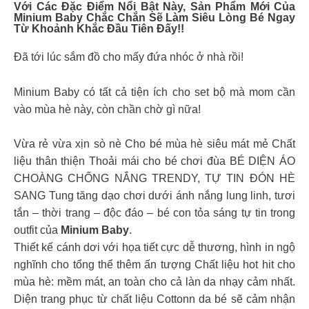
Với Các Đặc Điểm Nổi Bật Này, Sản Phẩm Mới Của
Minium Baby
Chắc Chắn Sẽ Làm Siêu Lòng Bé Ngay
Từ Khoảnh Khắc Đầu Tiên Đấy!!
Đã tới lúc sắm đồ cho mấy đứa nhóc ở nhà rồi!
Minium Baby có tất cả tiện ích cho set bộ mà mom cần
vào mùa hè này, còn chần chờ gì nữa!
Vừa rẻ vừa xịn sò nè Cho bé mùa hè siêu mát mẻ Chất
liệu thân thiện Thoải mái cho bé chơi đùa BÉ DIỆN ÁO
CHOÀNG CHỐNG NẮNG TRENDY, TỰ TIN ĐÓN HÈ
SANG Tung tăng dạo chơi dưới ánh nắng lung linh, tươi
tắn – thời trang – độc đáo – bé con tỏa sáng tự tin trong
outfit của
Minium Baby
.
Thiết kế cánh dơi với họa tiết cực dễ thương, hình in ngộ
nghĩnh cho tổng thể thêm ấn tượng Chất liệu hot hit cho
mùa hè: mềm mát, an toàn cho cả làn da nhạy cảm nhất.
Diện trang phục từ chất liệu Cottonn da bé sẽ cảm nhận