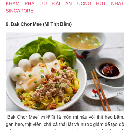
KHÁM PHÁ ƯU ĐÃI ĂN UỐNG HOT NHẤT
SINGAPORE
9. Bak Chor Mee (Mì Thịt Bằm)
“Bak Chor Mee” 肉脞面 là món mì nấu với thịt heo băm,
gan heo, thịt viên, chả cá thái lát và nước giấm để tạo độ