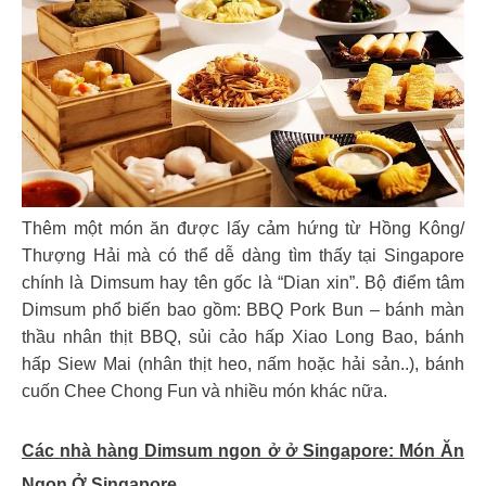
Thêm một món ăn được lấy cảm hứng từ Hồng Kông/
Thượng Hải mà có thể dễ dàng tìm thấy tại Singapore
chính là Dimsum hay tên gốc là “Dian xin”. Bộ điểm tâm
Dimsum phổ biến bao gồm: BBQ Pork Bun – bánh màn
thầu nhân thịt BBQ, sủi cảo hấp Xiao Long Bao, bánh
hấp Siew Mai (nhân thịt heo, nấm hoặc hải sản..), bánh
cuốn Chee Chong Fun và nhiều món khác nữa.
Các nhà hàng Dimsum ngon ở ở Singapore:
Món Ăn
Ngon Ở Singapore