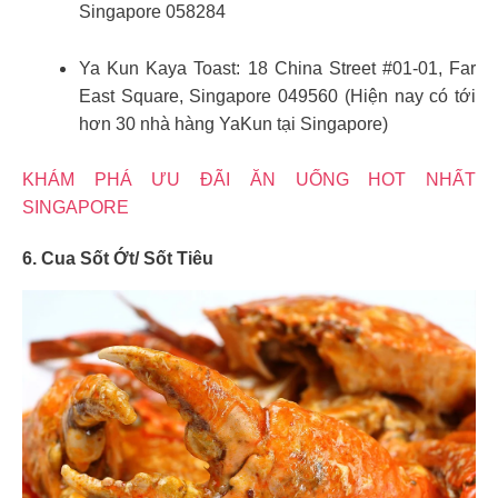
Singapore 058284
Ya Kun Kaya Toast: 18 China Street #01-01, Far
East Square, Singapore 049560 (Hiện nay có tới
hơn 30 nhà hàng YaKun tại Singapore)
KHÁM PHÁ ƯU ĐÃI ĂN UỐNG HOT NHẤT
SINGAPORE
6. Cua Sốt Ớt/ Sốt Tiêu