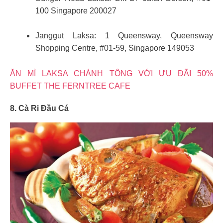
100 Singapore 200027
Janggut Laksa: 1 Queensway, Queensway
Shopping Centre, #01-59, Singapore 149053
ĂN MÌ LAKSA CHÁNH TÔNG VỚI ƯU ĐÃI 50%
BUFFET THE FERNTREE CAFE
8. Cà Ri Đầu Cá