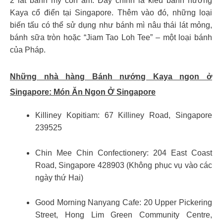
2 lát bánh mỳ còn ấm. Đây chính là kiểu bánh nướng
Kaya cổ điển tại Singapore. Thêm vào đó, những loại
biến tấu có thể sử dụng như bánh mì nâu thái lát mỏng,
bánh sữa tròn hoặc “Jiam Tao Loh Tee” – một loại bánh
của Pháp.
Những nhà hàng Bánh nướng Kaya ngon ở
Singapore:
Món Ăn Ngon Ở Singapore
Killiney Kopitiam: 67 Killiney Road, Singapore
239525
Chin Mee Chin Confectionery: 204 East Coast
Road, Singapore 428903 (Không phục vụ vào các
ngày thứ Hai)
Good Morning Nanyang Cafe: 20 Upper Pickering
Street, Hong Lim Green Community Centre,