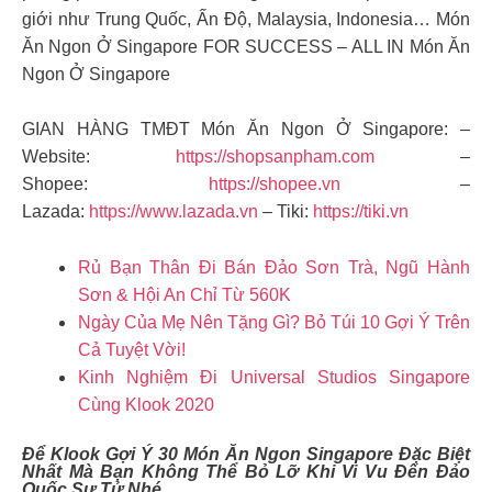
giới như Trung Quốc, Ấn Độ, Malaysia, Indonesia… Món
Ăn Ngon Ở Singapore FOR SUCCESS – ALL IN Món Ăn
Ngon Ở Singapore
GIAN HÀNG TMĐT Món Ăn Ngon Ở Singapore: –
Website:
https://shopsanpham.com
–
Shopee:
https://shopee.vn
–
Lazada:
https://www.lazada.vn
– Tiki:
https://tiki.vn
Rủ Bạn Thân Đi Bán Đảo Sơn Trà, Ngũ Hành
Sơn & Hội An Chỉ Từ 560K
Ngày Của Mẹ Nên Tặng Gì? Bỏ Túi 10 Gợi Ý Trên
Cả Tuyệt Vời!
Kinh Nghiệm Đi Universal Studios Singapore
Cùng Klook 2020
Để Klook Gợi Ý 30 Món Ăn Ngon Singapore Đặc Biệt
Nhất Mà Bạn Không Thể Bỏ Lỡ Khi Vi Vu Đến Đảo
Quốc Sư Tử Nhé.