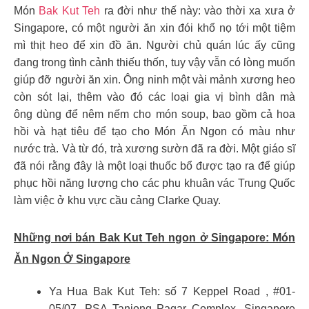
Món
Bak Kut Teh
ra đời như thế này: vào thời xa xưa ở
Singapore, có một người ăn xin đói khổ nọ tới một tiệm
mì thịt heo để xin đồ ăn. Người chủ quán lúc ấy cũng
đang trong tình cảnh thiếu thốn, tuy vậy vẫn có lòng muốn
giúp đỡ người ăn xin. Ông ninh một vài mảnh xương heo
còn sót lại, thêm vào đó các loại gia vị bình dân mà
ông dùng để nêm nếm cho món soup, bao gồm cả hoa
hồi và hạt tiêu để tạo cho Món Ăn Ngon có màu như
nước trà. Và từ đó, trà xương sườn đã ra đời. Một giáo sĩ
đã nói rằng đây là một loại thuốc bổ được tạo ra để giúp
phục hồi năng lượng cho các phu khuân vác Trung Quốc
làm việc ở khu vực cầu cảng Clarke Quay.
Những nơi bán Bak Kut Teh ngon ở Singapore:
Món
Ăn Ngon Ở Singapore
Ya Hua Bak Kut Teh: số 7 Keppel Road , #01-
05/07, PSA Tanjong Pagar Complex, Singapore