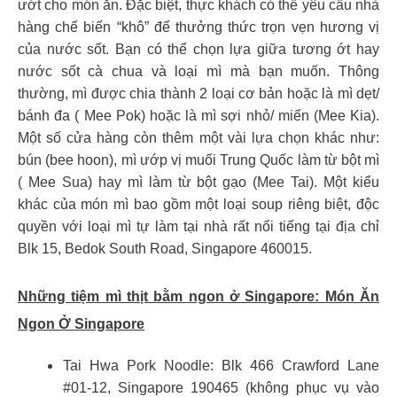
ướt cho món ăn. Đặc biệt, thực khách có thể yêu cầu nhà
hàng chế biến “khô” để thưởng thức trọn vẹn hương vị
của nước sốt. Bạn có thể chọn lựa giữa tương ớt hay
nước sốt cà chua và loại mì mà bạn muốn. Thông
thường, mì được chia thành 2 loại cơ bản hoặc là mì dẹt/
bánh đa ( Mee Pok) hoặc là mì sợi nhỏ/ miến (Mee Kia).
Một số cửa hàng còn thêm một vài lựa chọn khác như:
bún (bee hoon), mì ướp vị muối Trung Quốc làm từ bột mì
( Mee Sua) hay mì làm từ bột gạo (Mee Tai). Một kiểu
khác của món mì bao gồm một loại soup riêng biệt, độc
quyền với loại mì tự làm tại nhà rất nổi tiếng tại địa chỉ
Blk 15, Bedok South Road, Singapore 460015.
Những tiệm mì thịt bằm ngon ở Singapore:
Món Ăn
Ngon Ở Singapore
Tai Hwa Pork Noodle: Blk 466 Crawford Lane
#01-12, Singapore 190465 (không phục vụ vào