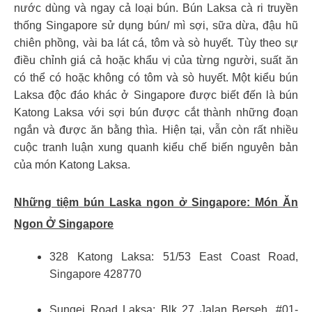
nước dùng và ngay cả loại bún. Bún Laksa cà ri truyền
thống Singapore sử dụng bún/ mì sợi, sữa dừa, đậu hũ
chiên phồng, vài ba lát cá, tôm và sò huyết. Tùy theo sự
điều chỉnh giá cả hoặc khẩu vị của từng người, suất ăn
có thể có hoặc không có tôm và sò huyết. Một kiểu bún
Laksa độc đáo khác ở Singapore được biết đến là bún
Katong Laksa với sợi bún được cắt thành những đoạn
ngắn và được ăn bằng thìa. Hiện tại, vẫn còn rất nhiều
cuộc tranh luận xung quanh kiểu chế biến nguyên bản
của món Katong Laksa.
Những tiệm bún Laska ngon ở Singapore:
Món Ăn
Ngon Ở Singapore
328 Katong Laksa: 51/53 East Coast Road,
Singapore 428770
Sungei Road Laksa: Blk 27 Jalan Berseh, #01-