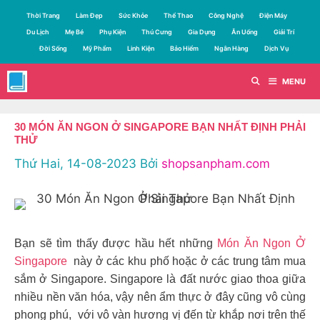
Chuyển
Thời Trang
Làm Đẹp
Sức Khỏe
Thể Thao
Công Nghệ
Điện Máy
đến
Du Lịch
Mẹ Bé
Phụ Kiện
Thú Cưng
Gia Dụng
Ăn Uống
Giải Trí
nội
Đời Sống
Mỹ Phẩm
Linh Kiện
Bảo Hiểm
Ngân Hàng
Dịch Vụ
dung
MENU
30 MÓN ĂN NGON Ở SINGAPORE BẠN NHẤT ĐỊNH PHẢI
THỬ
Thứ Hai, 14-08-2023
Bởi
shopsanpham.com
Bạn sẽ tìm thấy được hầu hết những
Món Ăn Ngon Ở
Singapore
này ở các khu phố hoặc ở các trung tâm mua
sắm ở Singapore. Singapore là đất nước giao thoa giữa
nhiều nền văn hóa, vậy nên ẩm thực ở đây cũng vô cùng
phong phú, với vô vàn hương vị đến từ khắp nơi trên thế