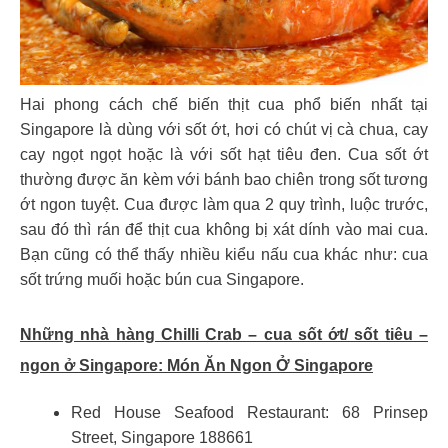
Hai phong cách chế biến thịt cua phổ biến nhất tại
Singapore là dùng với sốt ớt, hơi có chút vị cà chua, cay
cay ngọt ngọt hoặc là với sốt hạt tiêu đen. Cua sốt ớt
thường được ăn kèm với bánh bao chiên trong sốt tương
ớt ngon tuyệt. Cua được làm qua 2 quy trình, luộc trước,
sau đó thì rán để thịt cua không bị xát dính vào mai cua.
Bạn cũng có thể thấy nhiều kiểu nấu cua khác như: cua
sốt trứng muối hoặc bún cua Singapore.
Những nhà hàng Chilli Crab – cua sốt ớt/ sốt tiêu –
ngon ở Singapore:
Món Ăn Ngon Ở Singapore
Red House Seafood Restaurant: 68 Prinsep
Street, Singapore 188661