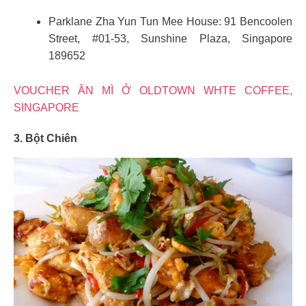
Parklane Zha Yun Tun Mee House: 91 Bencoolen
Street, #01-53, Sunshine Plaza, Singapore
189652
VOUCHER ĂN MÌ Ở OLDTOWN WHTE COFFEE,
SINGAPORE
3. Bột Chiên