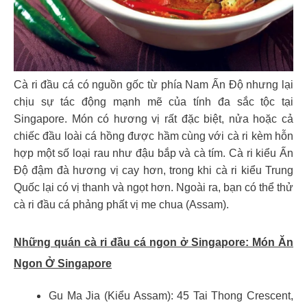
Cà ri đầu cá có nguồn gốc từ phía Nam Ấn Độ nhưng lại
chịu sự tác động mạnh mẽ của tính đa sắc tộc tại
Singapore. Món có hương vị rất đặc biệt, nửa hoặc cả
chiếc đầu loài cá hồng được hầm cùng với cà ri kèm hỗn
hợp một số loại rau như đậu bắp và cà tím. Cà ri kiểu Ấn
Độ đậm đà hương vị cay hơn, trong khi cà ri kiểu Trung
Quốc lại có vị thanh và ngọt hơn. Ngoài ra, bạn có thể thử
cà ri đầu cá phảng phất vị me chua (Assam).
Những quán cà ri đầu cá ngon ở Singapore:
Món Ăn
Ngon Ở Singapore
Gu Ma Jia (Kiểu Assam): 45 Tai Thong Crescent,