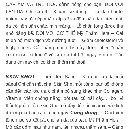
CẤP ẨM VÀ TRẺ HOÁ dành riêng cho bạn. ĐỐI VỚI
LÀN DA: Chỉ sau 4 – 8 tuần sử dụng: – Da đàn hồi tự
nhiên thấy rõ, nếp nhăn xập xệ và đốm nâu dần biến mất,
da trở nên săn chắc, mịn màng. – Lỗ chân lông được thu
nhỏ đáng kể. ĐỐI VỚI CƠ THỂ Mỹ Phẩm Hera – Cải
thiện hệ miễn dịch và đường ruột. – Giảm cholesterol và
triglycerides. Các nàng muốn Tết này được phen “nhận
cơn mưa lời khen” về làn da thì hốt ngay em nó. Tác
dụng em này chỉ có khen thêm mà thôi!
𝙎𝙆𝙄𝙉 𝙎𝙃𝙊𝙏 – Thực đơn Sang – Xịn cho làn da mỗi
sáng! Chỉ cần một chai Skin Shot mỗi sáng, bạn sẽ không
cần đến các loại thực phẩm bổ sung khác như Collagen,
Vitamin, viên chống nắng, bột rau củ trái cây,… bởi vì
thành phần của Skin Shot có đầy đủ các vitamin và dinh
dưỡng mà bạn cần trong ngày. 𝘾𝙤̂𝙣𝙜 𝙙𝙪̣𝙣𝙜 : – Cải thiện
tông màu và kết cất cho làn da của bạn. Mỹ Phẩm Hera –
Mờ các đốm màu như nám, tàn nhang, thâm sạm. – Căng