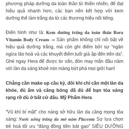
phương pháp dưỡng da toàn thân từ thiên nhiên, để đạt
hiệu quả nhanh hơn, các bạn nên kết hợp với kem
dưỡng thể làm trắng da từ các thương hiệu nổi tiếng.
Điển hình như là: 𝐊𝐞𝐦 𝐝𝐮̛𝐨̛̃𝐧𝐠 𝐭𝐫𝐚̆́𝐧𝐠 𝐝𝐚 𝐭𝐨𝐚̀𝐧 𝐭𝐡𝐚̂𝐧 𝐁𝐨𝐫𝐚
𝐕𝐢𝐭𝐚𝐦𝐢𝐧 𝐁𝐨𝐝𝐲 𝐂𝐫𝐞𝐚𝐦 ↠ Sản phẩm không chỉ nổi bật về
hiệu quả dưỡng trắng, mà còn ghi điểm bởi sự “ngăn
ngừa lão hoá và các khuyết điểm tuổi già ập đến trên da”.
Ghé ngay Hera để được tư vấn, đón may mắn đầu năm
với làn da sáng khoẻ mịn màng bứt phá mọi giới hạn!
Chẳng cần make up cầu kỳ, đôi khi chỉ cần một làn da
khỏe, đủ ẩm và căng bóng đã đủ để bạn tỏa sáng
rạng rỡ dù ở bất cứ đâu. Mỹ Phẩm Hera
“Vũ khí bí mật” cho nàng sở hữu làn da căng mọng tỏa
sáng: 𝑵𝒖̛𝒐̛́𝒄 𝒖𝒐̂́𝒏𝒈 𝒕𝒓𝒂̆́𝒏𝒈 𝒅𝒂 𝒎𝒐̛̀ 𝒏𝒂́𝒎 𝑷𝒍𝒂𝒄𝒆𝒏𝒕𝒂 Sự lựa chọn
trẻ hoá tối ưu “đáng đồng tiền bát gạo” SIÊU DƯỠNG