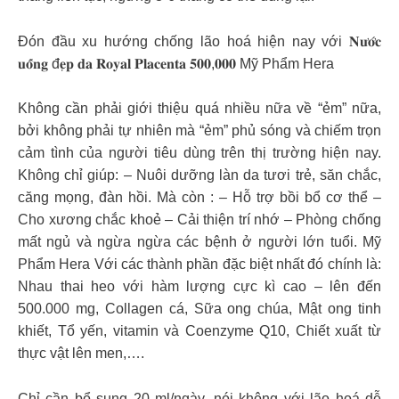
Đón đầu xu hướng chống lão hoá hiện nay với 𝐍𝐮̛𝐨̛́𝐜
𝐮𝐨̂́𝐧𝐠 đ𝐞̣𝐩 𝐝𝐚 𝐑𝐨𝐲𝐚𝐥 𝐏𝐥𝐚𝐜𝐞𝐧𝐭𝐚 𝟓𝟎𝟎,𝟎𝟎𝟎 Mỹ Phẩm Hera
Không cần phải giới thiệu quá nhiều nữa về “ẻm” nữa,
bởi không phải tự nhiên mà “ẻm” phủ sóng và chiếm trọn
cảm tình của người tiêu dùng trên thị trường hiện nay.
Không chỉ giúp: – Nuôi dưỡng làn da tươi trẻ, săn chắc,
căng mọng, đàn hồi. Mà còn : – Hỗ trợ bồi bổ cơ thể –
Cho xương chắc khoẻ – Cải thiện trí nhớ – Phòng chống
mất ngủ và ngừa ngừa các bệnh ở người lớn tuổi. Mỹ
Phẩm Hera Với các thành phần đặc biệt nhất đó chính là:
Nhau thai heo với hàm lượng cực kì cao – lên đến
500.000 mg, Collagen cá, Sữa ong chúa, Mật ong tinh
khiết, Tổ yến, vitamin và Coenzyme Q10, Chiết xuất từ
thực vật lên men,….
Chỉ cần bổ sung 20 ml/ngày, nói không với lão hoá dễ