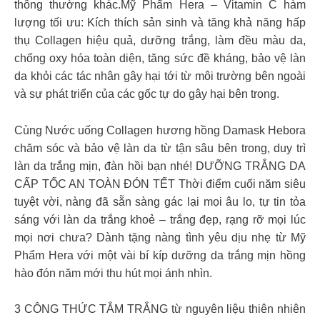
thông thường khác.Mỹ Phẩm Hera – Vitamin C hàm
lượng tối ưu: Kích thích sản sinh và tăng khả năng hấp
thụ Collagen hiệu quả, dưỡng trắng, làm đều màu da,
chống oxy hóa toàn diện, tăng sức đề kháng, bảo vệ làn
da khỏi các tác nhân gây hại tới từ môi trường bên ngoài
và sự phát triển của các gốc tự do gây hại bên trong.
Cùng Nước uống Collagen hương hồng Damask Hebora
chăm sóc và bảo vệ làn da từ tận sâu bên trong, duy trì
làn da trắng mịn, đàn hồi bạn nhé! DƯỠNG TRẮNG DA
CẤP TỐC AN TOÀN ĐÓN TẾT Thời điểm cuối năm siêu
tuyệt vời, nàng đã sẵn sàng gác lại mọi âu lo, tự tin tỏa
sáng với làn da trắng khoẻ – trắng đẹp, rạng rỡ mọi lúc
mọi nơi chưa? Dành tặng nàng tình yêu dịu nhẹ từ Mỹ
Phẩm Hera với một vài bí kíp dưỡng da trắng mịn hồng
hào đón năm mới thu hút mọi ánh nhìn.
3 CÔNG THỨC TẮM TRẮNG từ nguyên liệu thiên nhiên