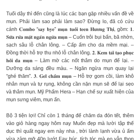
Tuổi dậy thì đến cũng là lúc các bạn gặp nhiều vấn đề về
mụn. Phải làm sao phải làm sao? Đừng lo, đã có cứu
cánh 𝐂𝐨𝐦𝐛𝐨 “𝐬𝐚𝐲 𝐛𝐲𝐞” 𝐦𝐮̣𝐧 𝐭𝐮𝐨̂̉𝐢 𝐭𝐞𝐞𝐧 𝐇𝐮̛𝐨̛𝐧𝐠 𝐓𝐡𝐢̣, gồm: 𝟏.
𝐒𝐮̛̃𝐚 𝐫𝐮̛̉𝐚 𝐦𝐚̣̆𝐭 𝐧𝐠𝐚̆𝐧 𝐧𝐠𝐮̛̀𝐚 𝐦𝐮̣𝐧 – Cuốn trôi bụi bẩn, bã nhờn,
sạch sâu lỗ chân lông. – Cấp ẩm cho da mềm mại. –
Đồng thời hỗ trợ thu nhỏ lỗ chân lông. 𝟐. 𝐊𝐞𝐦 𝐭𝐚́𝐢 𝐭𝐚̣𝐨 𝐩𝐡𝐮̣𝐜
𝐡𝐨̂̀𝐢 𝐝𝐚 𝐦𝐮̣𝐧 – Làm mờ các nốt thâm do mụn để lại. –
Dưỡng da sáng đều màu. – Ngăn ngừa mụn quay lại
“ghé thăm”. 𝟑. 𝐆𝐞𝐥 𝐜𝐡𝐚̂́𝐦 𝐦𝐮̣𝐧 – Hỗ trợ gom cồi, làm khô
nhân mụn và tự rụng, không cần nặn mụn sẽ để lại sẹo
và thâm mụn. Mỹ Phẩm Hera – Hạn chế sự xuất hiện của
mụn sưng viêm, mụn ẩn.
Bộ 3 tiện lợi! Chỉ còn 1 tháng để chăm da đón tết, thêm
vào giỏ hàng ngay hôm nay Muốn đẹp mà lười tập thể
dục thì quất ngay em này nha , trời lành lạnh vừa ủ ấm
vừa zảm mỡ 40p lướt Fay búc, tích tóc mà eo vẫn thon