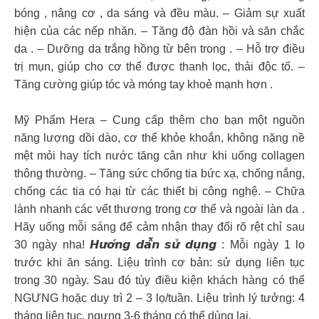
bóng , nâng cơ , da sáng và đều màu. – Giảm sự xuất
hiện của các nếp nhăn. – Tăng độ đàn hồi và săn chắc
da . – Dưỡng da trắng hồng từ bên trong . – Hỗ trợ điều
trị mụn, giúp cho cơ thể được thanh lọc, thải độc tố. –
Tăng cường giúp tóc và móng tay khoẻ mạnh hơn .
Mỹ Phẩm Hera – Cung cấp thêm cho bạn một nguồn
năng lượng dồi dào, cơ thể khỏe khoắn, không nặng nề
mệt mỏi hay tích nước tăng cân như khi uống collagen
thông thường. – Tăng sức chống tia bức xạ, chống nắng,
chống các tia có hại từ các thiết bị công nghệ. – Chữa
lành nhanh các vết thương trong cơ thể và ngoài làn da .
Hãy uống mỗi sáng để cảm nhận thay đổi rõ rệt chỉ sau
30 ngày nha! 𝙃𝙪̛𝙤̛́𝙣𝙜 𝙙𝙖̂̃𝙣 𝙨𝙪̛̉ 𝙙𝙪̣𝙣𝙜 : Mỗi ngày 1 lọ
trước khi ăn sáng. Liệu trình cơ bản: sử dụng liên tục
trong 30 ngày. Sau đó tùy điều kiện khách hàng có thể
NGƯNG hoặc duy trì 2 – 3 lọ/tuần. Liệu trình lý tưởng: 4
tháng liên tục, ngưng 3-6 tháng có thể dùng lại.