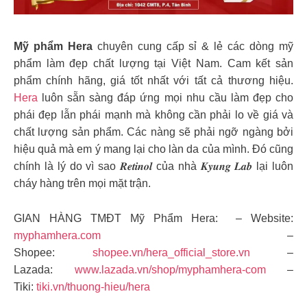
Mỹ phẩm Hera
chuyên cung cấp sỉ & lẻ các dòng mỹ
phẩm làm đẹp chất lượng tại Việt Nam. Cam kết sản
phẩm chính hãng, giá tốt nhất với tất cả thương hiệu.
Hera
luôn sẵn sàng đáp ứng mọi nhu cầu làm đẹp cho
phái đẹp lẫn phái mạnh mà không cần phải lo về giá và
chất lượng sản phẩm. Các nàng sẽ phải ngỡ ngàng bởi
hiệu quả mà em ý mang lại cho làn da của mình. Đó cũng
chính là lý do vì sao 𝑹𝒆𝒕𝒊𝒏𝒐𝒍 của nhà 𝑲𝒚𝒖𝒏𝒈 𝑳𝒂𝒃 lại luôn
cháy hàng trên mọi mặt trận.
GIAN HÀNG TMĐT Mỹ Phẩm Hera: – Website:
myphamhera.com
–
Shopee:
shopee.vn/hera_official_store.vn
–
Lazada:
www.lazada.vn/shop/myphamhera-com
–
Tiki:
tiki.vn/thuong-hieu/hera