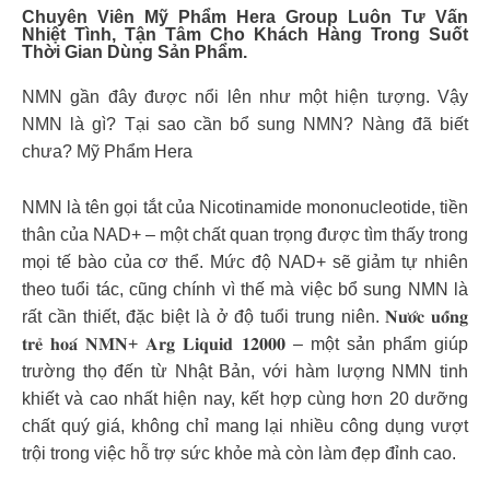
Chuyên Viên Mỹ Phẩm Hera Group Luôn Tư Vấn
Nhiệt Tình, Tận Tâm Cho Khách Hàng Trong Suốt
Thời Gian Dùng Sản Phẩm.
NMN gần đây được nổi lên như một hiện tượng. Vậy
NMN là gì? Tại sao cần bổ sung NMN? Nàng đã biết
chưa? Mỹ Phẩm Hera
NMN là tên gọi tắt của Nicotinamide mononucleotide, tiền
thân của NAD+ – một chất quan trọng được tìm thấy trong
mọi tế bào của cơ thể. Mức độ NAD+ sẽ giảm tự nhiên
theo tuổi tác, cũng chính vì thế mà việc bổ sung NMN là
rất cần thiết, đặc biệt là ở độ tuổi trung niên. 𝐍𝐮̛𝐨̛́𝐜 𝐮𝐨̂́𝐧𝐠
𝐭𝐫𝐞̉ 𝐡𝐨𝐚́ 𝐍𝐌𝐍+ 𝐀𝐫𝐠 𝐋𝐢𝐪𝐮𝐢𝐝 𝟏𝟐𝟎𝟎𝟎 – một sản phẩm giúp
trường thọ đến từ Nhật Bản, với hàm lượng NMN tinh
khiết và cao nhất hiện nay, kết hợp cùng hơn 20 dưỡng
chất quý giá, không chỉ mang lại nhiều công dụng vượt
trội trong việc hỗ trợ sức khỏe mà còn làm đẹp đỉnh cao.