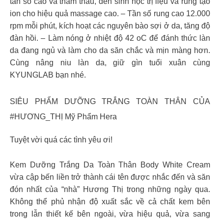
tần số cao và thẩm thấu, đèn sinh học trị liệu và rung tạo
ion cho hiệu quả massage cao. – Tần số rung cao 12.000
rpm mỗi phút, kích hoạt các nguyên bào sợi ở da, tăng độ
đàn hồi. – Làm nóng ở nhiệt độ 42 oC để đánh thức làn
da đang ngủ và làm cho da săn chắc và mịn màng hơn.
Cùng nâng niu làn da, giữ gìn tuổi xuân cùng
KYUNGLAB bạn nhé.
SIÊU PHẨM DƯỠNG TRẮNG TOÀN THÂN CỦA
#HƯƠNG_THỊ Mỹ Phẩm Hera
Tuyệt vời quá các tình yêu ơi!
Kem Dưỡng Trắng Da Toàn Thân Body White Cream
vừa cập bến liền trở thành cái tên được nhắc đến và săn
đón nhất của “nhà” Hương Thị trong những ngày qua.
Không thể phủ nhận độ xuất sắc về cả chất kem bên
trong lẫn thiết kế bên ngoài, vừa hiệu quả, vừa sang