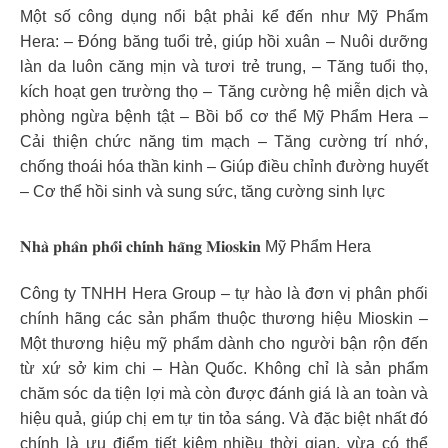
Một số công dụng nổi bật phải kể đến như Mỹ Phẩm
Hera: – Đóng băng tuổi trẻ, giúp hồi xuân – Nuôi dưỡng
làn da luôn căng mịn và tươi trẻ trung, – Tăng tuổi thọ,
kích hoạt gen trường thọ – Tăng cường hệ miễn dịch và
phòng ngừa bệnh tật – Bồi bổ cơ thể Mỹ Phẩm Hera –
Cải thiện chức năng tim mạch – Tăng cường trí nhớ,
chống thoái hóa thần kinh – Giúp điều chỉnh đường huyết
– Cơ thể hồi sinh và sung sức, tăng cường sinh lực
𝐍𝐡𝐚̀ 𝐩𝐡𝐚̂𝐧 𝐩𝐡𝐨̂́𝐢 𝐜𝐡𝐢́𝐧𝐡 𝐡𝐚̃𝐧𝐠 𝐌𝐢𝐨𝐬𝐤𝐢𝐧 Mỹ Phẩm Hera
Công ty TNHH Hera Group – tự hào là đơn vị phân phối
chính hãng các sản phẩm thuộc thương hiệu Mioskin –
Một thương hiệu mỹ phẩm dành cho người bận rộn đến
từ xứ sở kim chi – Hàn Quốc. Không chỉ là sản phẩm
chăm sóc da tiện lợi mà còn được đánh giá là an toàn và
hiệu quả, giúp chị em tự tin tỏa sáng. Và đặc biệt nhất đó
chính là ưu điểm tiết kiệm nhiều thời gian, vừa có thể