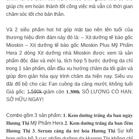
giúp chị em hoàn thành tốt công việc mà vẫn có thời gian
chăm sóc tốt cho bản thân.
Và 2 siêu phẩm hot hit góp mặt tạo nên tên tuổi của
thương hiệu đình đám này đó là: – Xịt dưỡng tế bào gốc
Mioskin – Xịt dưỡng tế bào gốc Mioskin Plus Mỹ Phẩm
Hera 2 dòng Xịt dưỡng nhà Mioskin được xem là sản
phẩm độc đáo và mới lạ, tích hợp 5 bước dưỡng da chỉ
trong 1 sản phẩm, dẫn đầu xu hướng chăm da tối giản và
giúp đơn giản hóa quy trình chăm da hiện nay. Siêu ưu
đãi đổ bộ cho các Fan cuồng da căng mướt, không tuổi
Giá gốc: 1̶.̶5̶9̶0̶k̶ giảm còn 𝟏.𝟑𝟎𝟎𝐤 SỐ LƯỢNG CÓ HẠN.
SỞ HỮU NGAY!
Combo gồm 3 sản phẩm: 𝟏. 𝐊𝐞𝐦 𝐝𝐮̛𝐨̛̃𝐧𝐠 𝐭𝐫𝐚̆́𝐧𝐠 𝐝𝐚 𝐛𝐚𝐧 𝐧𝐠𝐚̀𝐲
𝐇𝐮̛𝐨̛𝐧𝐠 𝐓𝐡𝐢̣ Mỹ Phẩm Hera 𝟐. 𝐊𝐞𝐦 𝐝𝐮̛𝐨̛̃𝐧𝐠 𝐭𝐫𝐚̆́𝐧𝐠 𝐝𝐚 𝐛𝐚𝐧 đ𝐞̂𝐦
𝐇𝐮̛𝐨̛𝐧𝐠 𝐓𝐡𝐢̣ 𝟑. 𝐒𝐞𝐫𝐮𝐦 𝐜𝐚̆𝐧𝐠 𝐝𝐚 𝐭𝐫𝐞̉ 𝐡𝐨́𝐚 𝐇𝐮̛𝐨̛𝐧𝐠 𝐓𝐡𝐢̣ Sự kết
hợp giữa bộ 3 cực phẩm dưỡng da Hương Thị không chỉ