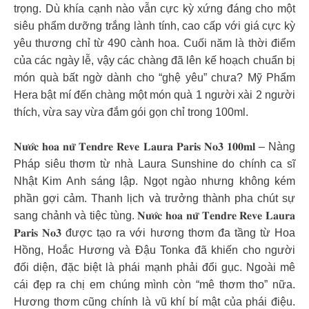
trọng. Dù khía cạnh nào vẫn cực kỳ xứng đáng cho một
siêu phẩm dưỡng trắng lành tính, cao cấp với giá cực kỳ
yêu thương chỉ từ 490 cành hoa. Cuối năm là thời điểm
của các ngày lễ, vậy các chàng đã lên kế hoạch chuẩn bị
món quà bất ngờ dành cho “ghệ yêu” chưa? Mỹ Phẩm
Hera bật mí đến chàng một món quà 1 người xài 2 người
thích, vừa say vừa đắm gói gọn chỉ trong 100ml.
𝐍𝐮̛𝐨̛́𝐜 𝐡𝐨𝐚 𝐧𝐮̛̃ 𝐓𝐞𝐧𝐝𝐫𝐞 𝐑𝐞𝐯𝐞 𝐋𝐚𝐮𝐫𝐚 𝐏𝐚𝐫𝐢𝐬 𝐍𝐨𝟑 𝟏𝟎𝟎𝐦𝐥 – Nàng
Pháp siêu thơm từ nhà Laura Sunshine do chính ca sĩ
Nhật Kim Anh sáng lập. Ngọt ngào nhưng không kém
phần gợi cảm. Thanh lịch và trưởng thành pha chút sự
sang chảnh và tiệc tùng. 𝐍𝐮̛𝐨̛́𝐜 𝐡𝐨𝐚 𝐧𝐮̛̃ 𝐓𝐞𝐧𝐝𝐫𝐞 𝐑𝐞𝐯𝐞 𝐋𝐚𝐮𝐫𝐚
𝐏𝐚𝐫𝐢𝐬 𝐍𝐨𝟑 được tạo ra với hương thơm đa tầng từ Hoa
Hồng, Hoắc Hương và Đậu Tonka đã khiến cho người
đối diện, đặc biệt là phái mạnh phải đổi gục. Ngoài mê
cái đẹp ra chị em chúng mình còn “mê thơm tho” nữa.
Hương thơm cũng chính là vũ khí bí mật của phái điệu.