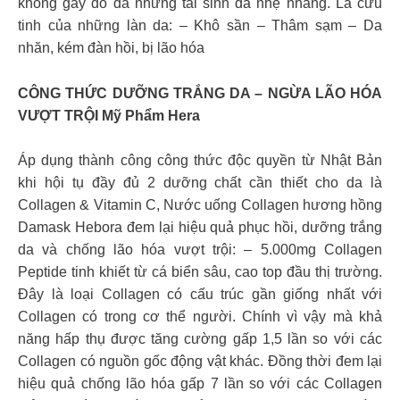
không gây đỏ da nhưng tái sinh da nhẹ nhàng. Là cứu
tinh của những làn da: – Khô sần – Thâm sạm – Da
nhăn, kém đàn hồi, bị lão hóa
CÔNG THỨC DƯỠNG TRẮNG DA – NGỪA LÃO HÓA
VƯỢT TRỘI Mỹ Phẩm Hera
Áp dụng thành công công thức độc quyền từ Nhật Bản
khi hội tụ đầy đủ 2 dưỡng chất cần thiết cho da là
Collagen & Vitamin C, Nước uống Collagen hương hồng
Damask Hebora đem lại hiệu quả phục hồi, dưỡng trắng
da và chống lão hóa vượt trội: – 5.000mg Collagen
Peptide tinh khiết từ cá biển sâu, cao top đầu thị trường.
Đây là loại Collagen có cấu trúc gần giống nhất với
Collagen có trong cơ thể người. Chính vì vậy mà khả
năng hấp thụ được tăng cường gấp 1,5 lần so với các
Collagen có nguồn gốc động vật khác. Đồng thời đem lại
hiệu quả chống lão hóa gấp 7 lần so với các Collagen