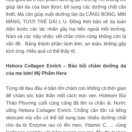
giúp làn da của bạn được bổ sung các dưỡng chất cần
thiết. Mà còn giúp nuôi dưỡng làn da CĂNG BÓNG, MỊN
MÀNG, TƯƠI TRẺ DÀI L U. Đồng thời bảo vệ da toàn
diện trước các tác nhân gây hại bên ngoài môi trường.
Nám và các nếp nhăn, vết chân chim cũng không còn là
vấn đề . Bảng thành phần lành tính, an toàn, không gây
kích ứng. Hiệu quả có thể thấy rõ.
Hebora Collagen Enrich – Bảo bối chăm dưỡng da
của mẹ bỉm! Mỹ Phẩm Hera
Từng rất đau đầu vì bận rộn chăm con không có thời gian
để chăm sóc bản thân một cách trọn vẹn. Hotmom Bùi
Thảo Phương cuối cùng cũng đã tìm ra chân ái. Nước
uống Hebora Collagen Enrich. Chẳng cần tốn cả tiếng
skincare mà vẫn có thể bổ sung bao nhiêu dưỡng chất
cho da từ Enzyme rau củ lên men, Vitamin C, … cùng