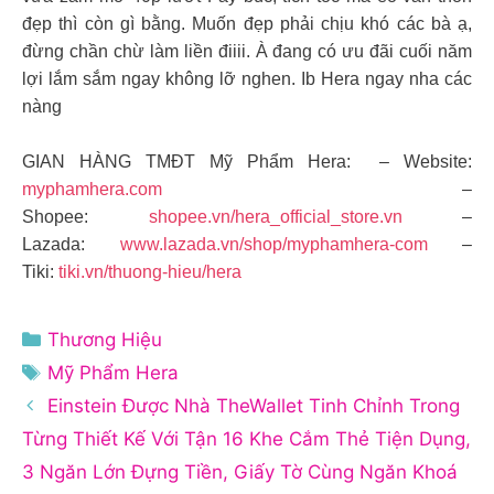
đẹp thì còn gì bằng. Muốn đẹp phải chịu khó các bà ạ,
đừng chần chừ làm liền điiii. À đang có ưu đãi cuối năm
lợi lắm sắm ngay không lỡ nghen. Ib Hera ngay nha các
nàng
GIAN HÀNG TMĐT Mỹ Phẩm Hera: – Website:
myphamhera.com
–
Shopee:
shopee.vn/hera_official_store.vn
–
Lazada:
www.lazada.vn/shop/myphamhera-com
–
Tiki:
tiki.vn/thuong-hieu/hera
Danh
Thương Hiệu
mục
Thẻ
Mỹ Phẩm Hera
Einstein Được Nhà TheWallet Tinh Chỉnh Trong
Từng Thiết Kế Với Tận 16 Khe Cắm Thẻ Tiện Dụng,
3 Ngăn Lớn Đựng Tiền, Giấy Tờ Cùng Ngăn Khoá