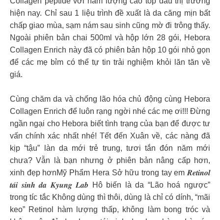
Collagen peptide với hàm lượng cao top đầu thị trường
hiện nay. Chỉ sau 1 liệu trình đề xuất là da căng mịn bất
chấp giao mùa, sạm nám sau sinh cũng mờ đi trông thấy.
Ngoài phiên bản chai 500ml và hộp lớn 28 gói, Hebora
Collagen Enrich này đã có phiên bản hộp 10 gói nhỏ gọn
để các mẹ bỉm có thể tự tin trải nghiệm khỏi lăn tăn về
giá.
Cùng chăm da và chống lão hóa chủ động cùng Hebora
Collagen Enrich để luôn rạng ngời nhé các mẹ ơi!!! Ðừng
ngần ngại cho Hebora biết tình trạng của bạn để được tư
vấn chính xác nhất nhé! Tết đến Xuân về, các nàng đã
kịp “tậu” làn da mới trẻ trung, tươi tắn đón năm mới
chưa? Vẫn là bạn nhưng ở phiên bản nâng cấp hơn,
xinh đẹp hơnMỹ Phẩm Hera Sở hữu trong tay em 𝑹𝒆𝒕𝒊𝒏𝒐𝒍
𝒕𝒂́𝒊 𝒔𝒊𝒏𝒉 𝒅𝒂 𝑲𝒚𝒖𝒏𝒈 𝑳𝒂𝒃 Hô biến là da “Lão hoá ngược”
trong tíc tắc Không dùng thì thôi, dùng là chỉ có dính, “mãi
keo” Retinol hàm lượng thấp, không làm bong tróc và