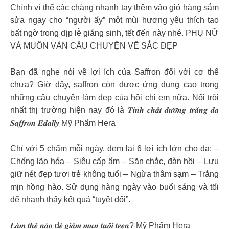
Chính vì thế các chàng nhanh tay thêm vào giỏ hàng sắm
sửa ngay cho “người ấy” một mùi hương yêu thích tạo
bất ngờ trong dịp lễ giáng sinh, tết đến này nhé. PHỤ NỮ
VÀ MUÔN VÀN CÂU CHUYỆN VỀ SẮC ĐẸP
Bạn đã nghe nói về lợi ích của Saffron đối với cơ thể
chưa? Giờ đây, saffron còn được ứng dụng cao trong
những câu chuyện làm đẹp của hội chị em nữa. Nổi trội
nhất thị trường hiện nay đó là 𝑻𝒊𝒏𝒉 𝒄𝒉𝒂̂́𝒕 𝒅𝒖̛𝒐̛̃𝒏𝒈 𝒕𝒓𝒂̆́𝒏𝒈 𝒅𝒂
𝑺𝒂𝒇𝒇𝒓𝒐𝒏 𝑬𝒅𝒂𝒍𝒍𝒚 Mỹ Phẩm Hera
Chỉ với 5 chấm mỗi ngày, đem lại 6 lợi ích lớn cho da: –
Chống lão hóa – Siêu cấp ẩm – Săn chắc, đàn hồi – Lưu
giữ nét đẹp tươi trẻ không tuổi – Ngừa thâm sạm – Trắng
mịn hồng hào. Sử dụng hàng ngày vào buổi sáng và tối
để nhanh thấy kết quả “tuyệt đối”.
𝑳𝒂̀𝒎 𝒕𝒉𝒆̂́ 𝒏𝒂̀𝒐 đ𝒆̂̉ 𝒈𝒊𝒂̉𝒎 𝒎𝒖̣𝒏 𝒕𝒖𝒐̂̉𝒊 𝒕𝒆𝒆𝒏? Mỹ Phẩm Hera