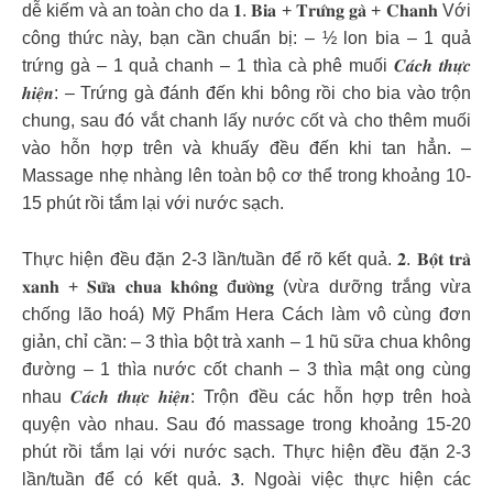
dễ kiếm và an toàn cho da 𝟏. 𝐁𝐢𝐚 + 𝐓𝐫𝐮̛́𝐧𝐠 𝐠𝐚̀ + 𝐂𝐡𝐚𝐧𝐡 Với
công thức này, bạn cần chuẩn bị: – ½ lon bia – 1 quả
trứng gà – 1 quả chanh – 1 thìa cà phê muối 𝑪𝒂́𝒄𝒉 𝒕𝒉𝒖̛̣𝒄
𝒉𝒊𝒆̣̂𝒏: – Trứng gà đánh đến khi bông rồi cho bia vào trộn
chung, sau đó vắt chanh lấy nước cốt và cho thêm muối
vào hỗn hợp trên và khuấy đều đến khi tan hẳn. –
Massage nhẹ nhàng lên toàn bộ cơ thể trong khoảng 10-
15 phút rồi tắm lại với nước sạch.
Thực hiện đều đặn 2-3 lần/tuần để rõ kết quả. 𝟐. 𝐁𝐨̣̂𝐭 𝐭𝐫𝐚̀
𝐱𝐚𝐧𝐡 + 𝐒𝐮̛̃𝐚 𝐜𝐡𝐮𝐚 𝐤𝐡𝐨̂𝐧𝐠 đ𝐮̛𝐨̛̀𝐧𝐠 (vừa dưỡng trắng vừa
chống lão hoá) Mỹ Phẩm Hera Cách làm vô cùng đơn
giản, chỉ cần: – 3 thìa bột trà xanh – 1 hũ sữa chua không
đường – 1 thìa nước cốt chanh – 3 thìa mật ong cùng
nhau 𝑪𝒂́𝒄𝒉 𝒕𝒉𝒖̛̣𝒄 𝒉𝒊𝒆̣̂𝒏: Trộn đều các hỗn hợp trên hoà
quyện vào nhau. Sau đó massage trong khoảng 15-20
phút rồi tắm lại với nước sạch. Thực hiện đều đặn 2-3
lần/tuần để có kết quả. 𝟑. Ngoài việc thực hiện các