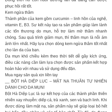
phục hồi rất tốt.
Kem ngừa thâm
Thành phần của kem gồm curcumin – linh hồn của nghệ,
vitamin E, B3. Sự kết này tạo ra sản phẩm giúp làm lành
các tổn thương do mụn, hỗ trợ làm mờ thâm nhanh
chóng. Sau quá trình giảm mụn, thì thâm mụn là nỗi ám
ảnh lớn nhất. Hãy lựa chọn dòng kem ngừa thâm tốt nhất
cho làn da của bạn.
Da mụn khó chiều kèm theo thời tiết dễ gây kích ứng,
điều các nàng cần làm lựa chọn được sản phẩm kết hợp
hoàn hảo với nhau và sử dụng đểu đặn.
Mua ngay săn quà xịn liền tay
__ BỘT HÀ DIỆP LỤC – MẶT NẠ THUẦN TỰ NHIÊN
DÀNH CHO DA MỤN!
Bột Hà Diệp Lục là sự kết hợp của các thành phần thiên
nhiên xay nhuyễn: diếp cá, trà xanh, sen và bạch linh. Khi
được dùng làm mặt nạ, sản phẩm này sẽ giúp loại bỏ hết