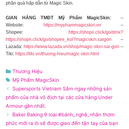
phần quà hấp dẫn từ Magic Skin.
GIAN HÀNG TMĐT Mỹ Phẩm MagicSkin:
–
Website:
https://myphammagicskin.vn
–
Shopee:
https://shopii.click/go/dmx?
https://shopii.click/go/shopee_kol?magicskin.saigon
–
Lazada:
https://www.lazada.vn/shop/magic-skin-sai-gon
–
Tiki:
https://tiki.vn/thuong-hieu/magic-skin.html
Danh
Thương Hiệu
mục
Thẻ
Mỹ Phẩm MagicSkin
Supersports Vietnam Sắm ngay những sản
phẩm của nhà vô địch tại các cửa hàng Under
Armour gần nhất.
Baker Baking 9 loại #bánh_nghệ_nhân thơm
phức mới ra lò sẽ được giao đến tận tay của bạn