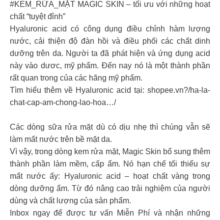
#KEM_RỬA_MẶT MAGIC SKIN – tối ưu với những hoạt
chất “tuyệt đỉnh”
Hyaluronic acid có công dụng điều chỉnh hàm lượng
nước, cải thiện độ đàn hồi và điều phối các chất dinh
dưỡng trên da. Người ta đã phát hiện và ứng dụng acid
này vào dươc, mỹ phẩm. Đến nay nó là một thành phần
rất quan trong của các hãng mỹ phẩm.
Tìm hiểu thêm về Hyaluronic acid tại: shopee.vn?/ha-la-
chat-cap-am-chong-lao-hoa…/
Các dòng sữa rửa mặt dù có dịu nhẹ thì chúng vẫn sẽ
làm mất nước trên bề mặt da.
Vì vậy, trong dòng kem rửa mặt, Magic Skin bổ sung thêm
thành phần làm mềm, cấp ẩm. Nó hạn chế tối thiểu sự
mất nước ấy: Hyaluronic acid – hoạt chất vàng trong
dòng dưỡng ẩm. Từ đó nâng cao trải nghiệm của người
dùng và chất lượng của sản phẩm.
Inbox ngay để được tư vấn Miễn Phí và nhận những