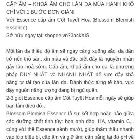
CẤP ẨM – KHOÁ ẨM CHO LÀN DA MÙA HANH KHÔ
CHỈ VỚI 1 BƯỚC ĐƠN GIẢN!
Với Essence cấp ẩm Cốt Tuyết Hoa (Blossom Blemish
Essence)
Sở hữu ngay tại: shopee.vn?3ackXlS
Một làn da thiếu độ ẩm sẽ ngày càng xuống sắc, da dần
trở nên thô sần, xỉn màu và đặc biệt đây là nguyên nhân
gây lão hoá sớm. Cấp ẩm, khoá ẩm cho da là phương
pháp DUY NHẤT và NHANH NHẤT để vực dậy khả
năng tự tái tạo của làn da. Đánh thức từng tế bào, vực
dậy nguồn năng lượng đang bị ngủ quên.
2-3 giọt Essence cấp ẩm Cốt Tuyết Hoa mỗi ngày sẽ giúp
bạn làm điều đó…
Blossom Blemish Essence là sự kết hợp hoàn hảo giữa
các dưỡng chất tinh túy: hoa anh đào, HA, vitamin C,..
cùng với thể Essence sánh mướt, giúp thẩm thấu nhanh
vào lớp biểu bì, cấp ẩm và giữ ẩm; cân bằng lại độ pH về