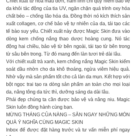
Chiết xuất từ hoa mẫu đơn, nấm linh chi quý hiếm bảo vệ
da khỏi tác động của tia UV, ngăn chặn quá trình oxy hóa
chất béo – chống lão hóa da. Đồng thời nó kích thích sản
xuất collagen, cơ chế bảo vệ tự nhiên của da, tái tạo các
tế bào suy yếu. Chiết xuất này được Magic Skin đưa vào
dòng kem chống nắng thao dược hoàng cung. Nó tác
động hai chiều, bảo vệ từ bên ngoài, tái tạo từ bên trong
từ sâu bên trong. Từ đó mang đến làn tươi trẻ dài lâu.
Với chiết xuất trà xanh, kem chống nắng Magic Skin kiểm
soát dầu nhờn cho da khô thoáng, ngừa viêm hiệu quả.
Nhờ vậy mà sản phẩm tốt cho cả làn da mụn. Kết hợp với
bột ngọc trai tạo ra dòng sản phẩm an toàn cho mọi loại
da, nâng tông da tức thì, dưỡng sáng da dài lâu.
Phái đẹp chúng ta cần được bảo vệ và nâng niu. Magic
Skin luôn đồng hành cùng bạn.
MỪNG THÁNG CỦA NÀNG – SĂN NGAY NHỮNG MÓN
QUÀ Ý NGHĨA CÙNG MAGIC SKIN
Inbox để được đặt hàng trước và tư vấn miễn phí ngay