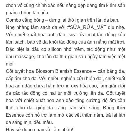
chọn vô cùng chính xác nếu nàng đẹp đang tìm kiếm sản
phẩm chống lão hóa.
Combo căng bóng – dừng lại thời gian trên làn da bạn.
Nhẹ nhàng làm sạch da với #SỮA_RỬA_MẶT dịu nhẹ.
Với chiết xuất hoa anh đào, sữa rửa mặt tác động kép
làm sạch, bảo vệ da khỏi tác động của ánh nắng mặt trời.
Đặc biệt là đầu cọ silicon nhỏ mềm, tác động như một
đầu massage, cho làn da thư giãn sau ngày làm việc mệt
mỏi.
Cốt tuyết hoa Blossom Blemish Essence – cân bằng da,
cấp ẩm cho da. Với nhiều nghiên cứu hiện đại, chiết xuất
hoa anh đào chứa hàm lượng oxy hóa cao, làm giảm tối
đa các tác động có hại từ môi trường lên da. Cốt tuyết
hoa với chiết xuất hoa anh đào tăng cường độ ẩm cần
thiết cho da, giúp da căng tràn sức sống. Đồng thời
Essence còn hỗ trợ làm mờ các vết thâm nám, trả lại làn
da sáng mịn, đều màu.
Hãy sử dụng ngay và cảm nhận!