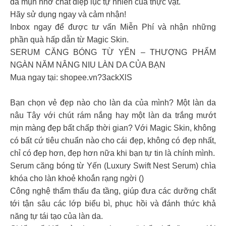
da mụn nhờ chất diệp lục tự nhiên của thực vật.
Hãy sử dụng ngay và cảm nhận!
Inbox ngay để được tư vấn Miễn Phí và nhận những
phần quà hấp dẫn từ Magic Skin.
SERUM CĂNG BÓNG TỪ YẾN – THƯỢNG PHẨM
NGÀN NĂM NÂNG NIU LÀN DA CỦA BẠN
Mua ngay tại: shopee.vn?3ackXlS
Bạn chọn vẻ đẹp nào cho làn da của mình? Một làn da
nâu Tây với chút rám nắng hay một làn da trắng mướt
mịn màng đẹp bất chấp thời gian? Với Magic Skin, không
có bất cứ tiêu chuẩn nào cho cái đẹp, không có đẹp nhất,
chỉ có đẹp hơn, đẹp hơn nữa khi bạn tự tin là chính mình.
Serum căng bóng từ Yến (Luxury Swift Nest Serum) chìa
khóa cho làn khoẻ khoắn rạng ngời ()
Công nghệ thẩm thấu đa tầng, giúp đưa các dưỡng chất
tới tận sâu các lớp biểu bì, phục hồi và đánh thức khả
năng tự tái tạo của làn da.