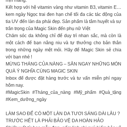
mịn màng.
Kết hợp với hệ vitamin vàng như vitamin B3, vitamin E…
kem ngày Ngọc trai đen hạn chế tối đa các tác động của
tia UV đến làn da phái đẹp. Sản phẩm là tâm huyết và sự
trân trọng của Magic Skin đến phụ nữ Việt
Chăm sóc da không chỉ để duy trì nhan sắc, mà còn là
một cách để bạn nâng niu và tự thưởng cho bản thân
trong những ngày mệt mỏi. Hãy để Magic Skin sẻ chia
với bạn nhé !
MỪNG THÁNG CỦA NÀNG – SĂN NGAY NHỮNG MÓN
QUÀ Ý NGHĨA CÙNG MAGIC SKIN
Inbox để được đặt hàng trước và tư vấn miễn phí ngay
hôm nay.
#MagicSkin #Tháng_của_nàng #Mỹ_phẩm #Quà_tặng
#Kem_dưỡng_ngày
LÀM SAO ĐỂ CÓ MỘT LÀN DA TƯƠI SÁNG DÀI LÂU ?
TRƯỚC HẾT LÀ PHẢI BẢO VỆ DA HOÀN HẢO