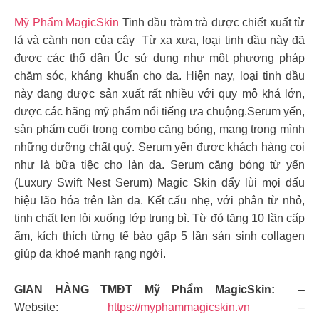
Mỹ Phẩm MagicSkin
Tinh dầu tràm trà được chiết xuất từ
lá và cành non của cây Từ xa xưa, loại tinh dầu này đã
được các thổ dân Úc sử dụng như một phương pháp
chăm sóc, kháng khuẩn cho da. Hiện nay, loại tinh dầu
này đang được sản xuất rất nhiều với quy mô khá lớn,
được các hãng mỹ phẩm nổi tiếng ưa chuộng.Serum yến,
sản phẩm cuối trong combo căng bóng, mang trong mình
những dưỡng chất quý. Serum yến được khách hàng coi
như là bữa tiệc cho làn da. Serum căng bóng từ yến
(Luxury Swift Nest Serum) Magic Skin đẩy lùi mọi dấu
hiệu lão hóa trên làn da. Kết cấu nhẹ, với phân từ nhỏ,
tinh chất len lỏi xuống lớp trung bì. Từ đó tăng 10 lần cấp
ẩm, kích thích từng tế bào gấp 5 lần sản sinh collagen
giúp da khoẻ mạnh rạng ngời.
GIAN HÀNG TMĐT Mỹ Phẩm MagicSkin:
–
Website:
https://myphammagicskin.vn
–