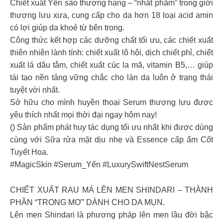
Chiết xuất Yến sào thượng hạng – “nhất phẩm” trong giới
thượng lưu xưa, cung cấp cho da hơn 18 loại acid amin
có lợi giúp da khoẻ từ bên trong.
Công thức kết hợp các dưỡng chất tối ưu, các chiết xuất
thiên nhiên lành tính: chiết xuất lô hội, dịch chiết phỉ, chiết
xuất lá dâu tằm, chiết xuất cúc la mã, vitamin B5,… giúp
tái tạo nền tảng vững chắc cho làn da luôn ở trạng thái
tuyệt vời nhất.
Sở hữu cho mình huyền thoại Serum thượng lưu được
yêu thích nhất mọi thời đại ngay hôm nay!
() Sản phẩm phát huy tác dụng tối ưu nhất khi được dùng
cùng với Sữa rửa mặt dịu nhẹ và Essence cấp ẩm Cốt
Tuyết Hoa.
#MagicSkin #Serum_Yến #LuxurySwiftNestSerum
CHIẾT XUẤT RAU MÁ LÊN MEN SHINDARI – THÀNH
PHẦN “TRONG MƠ” DÀNH CHO DA MỤN.
Lên men Shindari là phương pháp lên men lâu đời bậc