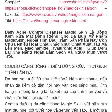
Shopee:
https://shopii.click/go/dmx?
https://shopii.click/go/shopee_kol?magicskin.saigon
–
Lazada:
https://www.lazada.vn/shop/magic-skin-sai-gon
–
Tiki:
https://tiki.vn/thuong-hieu/magic-skin.html
Daily Acne Control Cleanser Magic Skin Là Dòng
Kem Rửa Mặt Dành Riêng Cho Da Mụn Mỹ Phẩm
MagicSkin. Ngoài Tinh Dầu Tràm, Sản Phẩm Này Còn
Chứa Nhiều Hoạt Chất Khác Như: Chiết Xuất Rau Má
Lên Men, Niacinamide, Hyaluronic Acid,.. Giúp Đem
Lại Khả Năng Ngăn Làm Sạch Và Ngừa Mụn Vượt
Trội.
COMBO CĂNG BÓNG – ĐIỂM DỪNG CỦA THỜI GIAN
TRÊN LÀN DA
Da bạn sau tuổi 30 như thế nào? Nám tàn nhang, nếp
nhăn da kém độ đàn hồi hay vẫn đẹp sáng mịn. Tình
trạng da trong tương lai là kết quả của tinh thần yêu và
chăm sóc hiện tại của các nàng.
Combo dưỡng da căng bóng Magic Skin, với sữa rửa
mặt dịu nhẹ, cốt tuyết hoa và serum yến sào, là một lựa