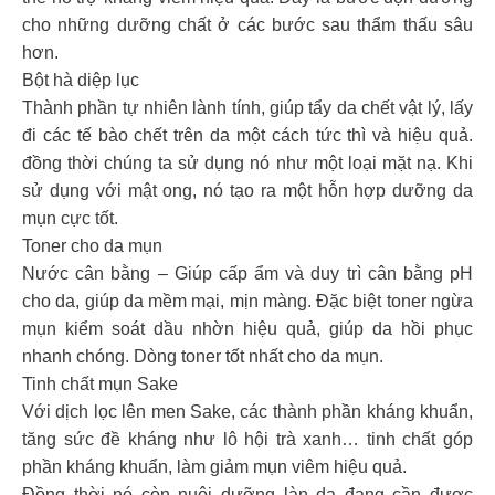
cho những dưỡng chất ở các bước sau thẩm thấu sâu
hơn.
Bột hà diệp lục
Thành phần tự nhiên lành tính, giúp tẩy da chết vật lý, lấy
đi các tế bào chết trên da một cách tức thì và hiệu quả.
đồng thời chúng ta sử dụng nó như một loại mặt nạ. Khi
sử dụng với mật ong, nó tạo ra một hỗn hợp dưỡng da
mụn cực tốt.
Toner cho da mụn
Nước cân bằng – Giúp cấp ẩm và duy trì cân bằng pH
cho da, giúp da mềm mại, mịn màng. Đặc biệt toner ngừa
mụn kiểm soát dầu nhờn hiệu quả, giúp da hồi phục
nhanh chóng. Dòng toner tốt nhất cho da mụn.
Tinh chất mụn Sake
Với dịch lọc lên men Sake, các thành phần kháng khuẩn,
tăng sức đề kháng như lô hội trà xanh… tinh chất góp
phần kháng khuẩn, làm giảm mụn viêm hiệu quả.
Đồng thời nó còn nuôi dưỡng làn da đang cần được