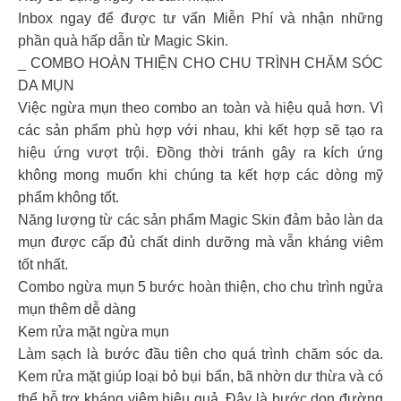
Inbox ngay để được tư vấn Miễn Phí và nhận những
phần quà hấp dẫn từ Magic Skin.
_ COMBO HOÀN THIỆN CHO CHU TRÌNH CHĂM SÓC
DA MỤN
Việc ngừa mụn theo combo an toàn và hiệu quả hơn. Vì
các sản phẩm phù hợp với nhau, khi kết hợp sẽ tạo ra
hiệu ứng vượt trội. Đồng thời tránh gây ra kích ứng
không mong muốn khi chúng ta kết hợp các dòng mỹ
phẩm không tốt.
Năng lượng từ các sản phẩm Magic Skin đảm bảo làn da
mụn được cấp đủ chất dinh dưỡng mà vẫn kháng viêm
tốt nhất.
Combo ngừa mụn 5 bước hoàn thiện, cho chu trình ngửa
mụn thêm dễ dàng
Kem rửa mặt ngừa mụn
Làm sạch là bước đầu tiên cho quá trình chăm sóc da.
Kem rửa mặt giúp loại bỏ bụi bẩn, bã nhờn dư thừa và có
thể hỗ trợ kháng viêm hiệu quả. Đây là bước dọn đường