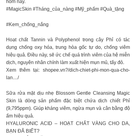
hôm nay.
#MagicSkin #Tháng_của_nàng #Mỹ_phẩm #Quà_tặng
#Kem_chống_nắng
Hoạt chất Tannin và Polyphenol trong cây Phỉ có tác
dụng chống oxy hóa, trung hòa gốc tự do, chống viêm
hiệu quả. Điều này, sẽ ức chế quá trình viêm của hệ miễn
dịch, nguyên nhân chính làm xuất hiện mụn mủ, tấy đỏ.
Xem thêm tại: shopee.vn?/dich-chiet-phi-mon-qua-cho-
lan…/
Sữa rửa mặt dịu nhẹ Blossom Gentle Cleansing Magic
Skin là dòng sản phẩm đặc biệt chứa dịch chiết Phỉ
(9,795ppm). Giúp kháng viêm, ngừa mụn và cân bằng độ
ẩm hiệu quả.
HYALURONIC ACID – HOẠT CHẤT VÀNG CHO DA,
BẠN ĐÃ BIẾT?