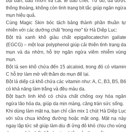
bụi bẩn, dầu nhờn và các tế bào chết. Từ đó, da được
thông thoáng, không còn tình trạng bít tắc giúp ngăn ngừa
mụn hiệu quả.
Cùng Magic Skin bóc tách bảng thành phần thuần tự
nhiên với các dưỡng chất “trong mơ” từ Hà Diệp Lục:
Bột trà xanh khô giàu chất epigallocatechin gallate
(EGCG) – một loại polyphenol giúp cải thiện tình trạng da
mụn và da nhờn, hỗ trợ ngăn ngừa viêm nhiễm vùng
mụn.
Bột lá sen khô chứa đến 15 alcaloid, trong đó có vitamin
C hỗ trợ làm mờ vết thâm do mụn để lại.
Bột lá diếp cá khô chứa các vitamin như: A, C, B3, B5, B6
có khả năng làm trắng và đều màu da.
Bột bạch linh khô có chứa chất chống oxy hóa ngăn
ngừa lão hóa da, giúp da mịn màng, căng tràn sức sống.
Khi dùng làm mặt nạ, bạn chỉ cần mix 1 chút Hà Diệp Lục
với sữa chua không đường hoặc mật ong. Mặt nạ này
ngay lập tức sẽ giúp làm dịu đi ửng đỏ khó chịu cho vùng