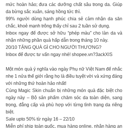
mức hoàn hảo; đưa các dưỡng chất sâu trong da. Giúp
da bừng sắc xuân, sáng hồng tức thì.
99% người dùng hạnh phúc chia sẻ cảm nhận da săn
chắc, khoẻ mạnh trông thấy chỉ sau 2 tuần sử dụng.
Inbox ngay để được sở hữu “phép màu” cho làn da và
nhận những phần quà hấp dẫn trong tháng 10 này.
20/10 TẶNG QUÀ GÌ CHO NGƯỜI THƯƠNG?
Inbox để được tư vấn ngay nhé! shopee.vn?3ackXlS
Một món quà ý nghĩa vào ngày Phụ nữ Việt Nam để nhắc
nhẹ 1 nửa thế giới rằng họ là điều tuyệt vời và xứng đáng
với những thứ hoàn hảo nhất!
Cùng Magic Skin chuẩn bị những món quà đặc biệt cho
ngày này – Bộ sản phẩm chăm sóc da toàn diện, sang
trọng, đẳng cấp và phù hợp với từng tình trạng da riêng
biệt.
Sale upto 50% từ ngày 16 – 22/10
Miễn phí ship toàn quốc, mua hàng online, nhận hàng an