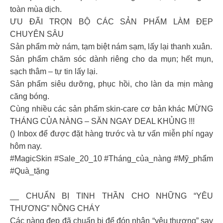
toàn mùa dịch.
ƯU ĐÃI TRỌN BỘ CÁC SẢN PHẨM LÀM ĐẸP
CHUYÊN SÂU
Sản phẩm mờ nám, tạm biệt nám sạm, lấy lại thanh xuân.
Sản phẩm chăm sóc dành riêng cho da mụn; hết mụn,
sạch thâm – tự tin lấy lại.
Sản phẩm siêu dưỡng, phục hồi, cho làn da mịn màng
căng bóng.
Cùng nhiều các sản phẩm skin-care cơ bản khác MỪNG
THÁNG CỦA NÀNG – SĂN NGAY DEAL KHỦNG !!!
() Inbox để được đặt hàng trước và tư vấn miễn phí ngay
hôm nay.
#MagicSkin #Sale_20_10 #Tháng_của_nàng #Mỹ_phẩm
#Quà_tặng
__ CHUẨN BỊ TINH THẦN CHO NHỮNG “YÊU
THƯƠNG” NỒNG CHÁY
Các nàng đẹp đã chuẩn bị để đón nhận “yêu thương” say