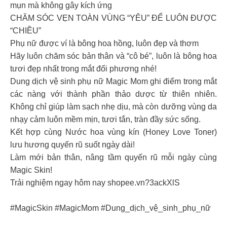
mụn mà không gây kích ứng
CHĂM SÓC VẸN TOÀN VÙNG “YÊU” ĐỂ LUÔN ĐƯỢC
“CHIỀU”
Phụ nữ được ví là bông hoa hồng, luôn đẹp và thơm
Hãy luôn chăm sóc bản thân và “cô bé”, luôn là bông hoa
tươi đẹp nhất trong mắt đối phương nhé!
Dung dịch vệ sinh phụ nữ Magic Mom ghi điểm trong mắt
các nàng với thành phần thảo dược từ thiên nhiên.
Không chỉ giúp làm sạch nhẹ dịu, mà còn dưỡng vùng da
nhạy cảm luôn mềm mịn, tươi tắn, tràn đầy sức sống.
Kết hợp cùng Nước hoa vùng kín (Honey Love Toner)
lưu hương quyến rũ suốt ngày dài!
Làm mới bản thân, nâng tầm quyến rũ mỗi ngày cùng
Magic Skin!
Trải nghiệm ngay hôm nay shopee.vn?3ackXlS
#MagicSkin #MagicMom #Dung_dịch_vệ_sinh_phụ_nữ