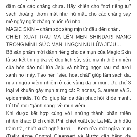
đắm của các chàng chưa. Hãy khiến cho “nơi riêng tư”
sạch thoáng, thơm mát như hũ mật, cho các chàng say
mê ngây ngất chẳng muốn rời nha.
MAGIC SKIN – chăm sóc sáng mịn từ đầu đến chân.
CHIẾT XUẤT RAU MÁ LÊN MEN SHINDARI MANG
TRONG MÌNH SỨC MẠNH NGỌN NÚI LỬA JEJU…
Bộ sản phẩm mới dành riêng cho da mụn của Magic Skin
là sự kết tinh giữa vẻ đẹp lịch sử, sức mạnh thiên nhiên
của hòn đảo núi lửa Jeju và những ngọn rau má tươi
xanh nơi này. Tạo nên “siêu hoạt chất” giúp làm sạch da,
ngăn ngừa viêm nhiễm ở các vùng da bị mụn. Ức chế 3
loại vi khuẩn gây mụn trứng cá: P. acnes, S. aureus và S.
epidermidis. Từ đó, giúp làn da dần phục hồi khỏe mạnh,
trút bỏ mọi “gánh nặng” về mụn viêm.
Khi được kết hợp cùng với những thành phần thiên
nhiên khác: Dịch chiết Phỉ, chiết xuất cúc La Mã, tinh dầu
tràm trà, chiết xuất nghệ tươi,… Kem rửa mặt ngừa mụn
(Daily Acne Control Cleanser) và Nước cân bằng da