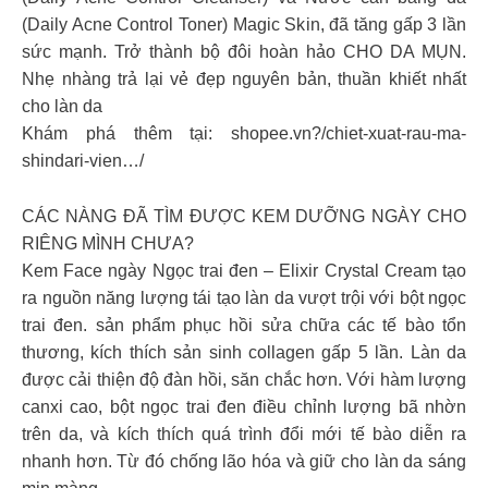
(Daily Acne Control Toner) Magic Skin, đã tăng gấp 3 lần
sức mạnh. Trở thành bộ đôi hoàn hảo CHO DA MỤN.
Nhẹ nhàng trả lại vẻ đẹp nguyên bản, thuần khiết nhất
cho làn da
Khám phá thêm tại: shopee.vn?/chiet-xuat-rau-ma-
shindari-vien…/
CÁC NÀNG ĐÃ TÌM ĐƯỢC KEM DƯỠNG NGÀY CHO
RIÊNG MÌNH CHƯA?
Kem Face ngày Ngọc trai đen – Elixir Crystal Cream tạo
ra nguồn năng lượng tái tạo làn da vượt trội với bột ngọc
trai đen. sản phẩm phục hồi sửa chữa các tế bào tổn
thương, kích thích sản sinh collagen gấp 5 lần. Làn da
được cải thiện độ đàn hồi, săn chắc hơn. Với hàm lượng
canxi cao, bột ngọc trai đen điều chỉnh lượng bã nhờn
trên da, và kích thích quá trình đổi mới tế bào diễn ra
nhanh hơn. Từ đó chống lão hóa và giữ cho làn da sáng