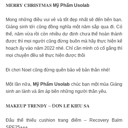
𝐌𝐄𝐑𝐑𝐘 𝐂𝐇𝐑𝐈𝐒𝐓𝐌𝐀𝐒
Mỹ Phẩm Usolab
Mong những điều vui vẻ và tốt đẹp nhất sẽ đến bên bạn.
Giáng sinh tới cũng đồng nghĩa một năm sắp qua đi. Có
thể, năm vừa rồi còn nhiều dự định chưa thể hoàn thành
được thì mọi người cũng đừng buồn mà hãy thực hiện kế
hoạch ấy vào năm 2022 nhé. Chỉ cần mình có cố gắng thì
mọi chuyện đều sẽ thực hiện được thôi
Đi chơi Noel cũng đừng quên bảo vệ bản thân nhé!
Một lần nữa,
Mỹ Phẩm Usolab
chúc bạn một mùa Giáng
sinh an lành và ấm áp bên những người thân yêu.
𝐌𝐀𝐊𝐄𝐔𝐏 𝐓𝐑𝐄𝐍𝐃𝐘 – Đ𝐎́𝐍 𝐋𝐄̂̃ 𝐊𝐈𝐄̂𝐔 𝐒𝐀
Đâu thể thiếu cushion trang điểm – Recovery Balm
SPF25+++