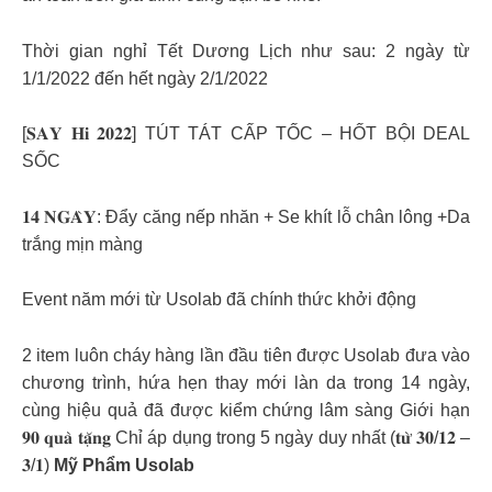
Thời gian nghỉ Tết Dương Lịch như sau: 2 ngày từ
1/1/2022 đến hết ngày 2/1/2022
[𝐒𝐀𝐘 𝐇𝐢 𝟐𝟎𝟐𝟐] TÚT TÁT CẤP TỐC – HỐT BỘI DEAL
SỐC
𝟏𝟒 𝐍𝐆𝐀̀𝐘: Đẩy căng nếp nhăn + Se khít lỗ chân lông +Da
trắng mịn màng
Event năm mới từ Usolab đã chính thức khởi động
2 item luôn cháy hàng lần đầu tiên được Usolab đưa vào
chương trình, hứa hẹn thay mới làn da trong 14 ngày,
cùng hiệu quả đã được kiểm chứng lâm sàng Giới hạn
𝟗𝟎 𝐪𝐮𝐚̀ 𝐭𝐚̣̆𝐧𝐠 Chỉ áp dụng trong 5 ngày duy nhất (𝐭𝐮̛̀ 𝟑𝟎/𝟏𝟐 –
𝟑/𝟏)
Mỹ Phẩm Usolab