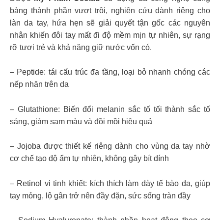
bảng thành phần vượt trội, nghiên cứu dành riêng cho
làn da tay, hứa hẹn sẽ giải quyết tận gốc các nguyên
nhân khiến đôi tay mất đi độ mềm mịn tự nhiên, sự rạng
rỡ tươi trẻ và khả năng giữ nước vốn có.
– Peptide: tái cấu trúc đa tầng, loại bỏ nhanh chóng các
nếp nhăn trên da
– Glutathione: Biến đổi melanin sắc tố tối thành sắc tố
sáng, giảm sạm màu và đồi mồi hiệu quả
– Jojoba được thiết kế riêng dành cho vùng da tay nhờ
cơ chế tạo độ ẩm tự nhiên, không gây bít dính
– Retinol vi tinh khiết: kích thích làm dày tế bào da, giúp
tay mỏng, lộ gân trở nên đầy đặn, sức sống tràn đầy