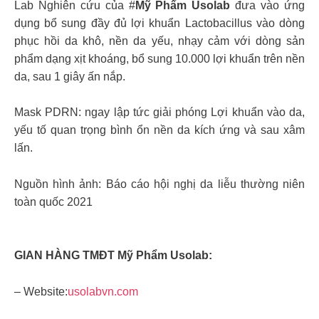
Lab Nghiên cứu của #
Mỹ Phẩm Usolab
đưa vào ứng
dụng bổ sung đầy đủ lợi khuẩn Lactobacillus vào dòng
phục hồi da khô, nền da yếu, nhạy cảm với dòng sản
phẩm dạng xịt khoáng, bổ sung 10.000 lợi khuẩn trên nền
da, sau 1 giây ấn nắp.
Mask PDRN: ngay lập tức giải phóng Lợi khuẩn vào da,
yếu tố quan trọng bình ổn nền da kích ứng và sau xâm
lấn.
Nguồn hình ảnh: Báo cáo hội nghị da liễu thường niên
toàn quốc 2021
GIAN HÀNG TMĐT Mỹ Phẩm Usolab:
– Website:
usolabvn.com