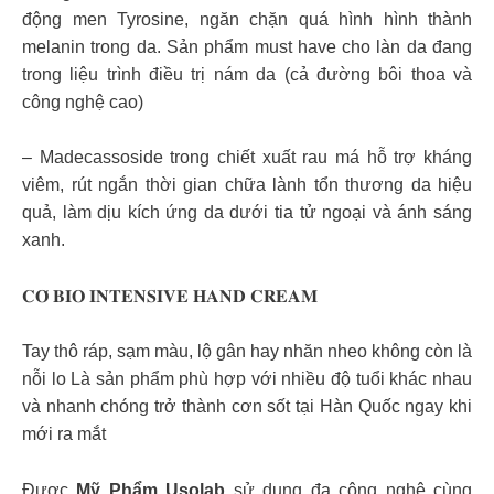
động men Tyrosine, ngăn chặn quá hình hình thành
melanin trong da. Sản phẩm must have cho làn da đang
trong liệu trình điều trị nám da (cả đường bôi thoa và
công nghệ cao)
– Madecassoside trong chiết xuất rau má hỗ trợ kháng
viêm, rút ngắn thời gian chữa lành tổn thương da hiệu
quả, làm dịu kích ứng da dưới tia tử ngoại và ánh sáng
xanh.
𝐂𝐎́ 𝐁𝐈𝐎 𝐈𝐍𝐓𝐄𝐍𝐒𝐈𝐕𝐄 𝐇𝐀𝐍𝐃 𝐂𝐑𝐄𝐀𝐌
Tay thô ráp, sạm màu, lộ gân hay nhăn nheo không còn là
nỗi lo Là sản phẩm phù hợp với nhiều độ tuổi khác nhau
và nhanh chóng trở thành cơn sốt tại Hàn Quốc ngay khi
mới ra mắt
Được
Mỹ Phẩm Usolab
sử dụng đa công nghệ cùng