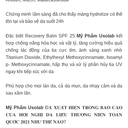
Chứng minh lâm sàng đã cho thấy màng hydrolize có thể
tồn tại và bảo vệ da suốt 24h
Đặc biệt Recovery Balm SPF 25
Mỹ Phẩm Usolab
kết
hợp chống nắng hóa học và vật lý, tăng cường hiệu quả
chống tác động của tia cực tím, ánh sáng xanh nhờ
Titanium Dioxide, Ethylhexyl Methoxycinnamate, Isoamyl
p- Methoxycinnamate, hấp thụ và xử lý phân hủy tia UV
ngay khi tiếp xúc với da
Phù hợp cho mọi làn da, cả da mụn, da nhạy cảm và da
sau xâm lấn.
Mỹ Phẩm Usolab
Đ𝐀̃ 𝐗𝐔𝐀̂́𝐓 𝐇𝐈𝐄̣̂𝐍 𝐓𝐑𝐎𝐍𝐆 𝐁𝐀́𝐎 𝐂𝐀́𝐎
𝐂𝐔̉𝐀 𝐇𝐎̣̂𝐈 𝐍𝐆𝐇𝐈̣ 𝐃𝐀 𝐋𝐈𝐄̂̃𝐔 𝐓𝐇𝐔̛𝐎̛̀𝐍𝐆 𝐍𝐈𝐄̂𝐍 𝐓𝐎𝐀̀𝐍
𝐐𝐔𝐎̂́𝐂 𝟐𝟎𝟐𝟏 𝐍𝐇𝐔̛ 𝐓𝐇𝐄̂́ 𝐍𝐀̀𝐎?