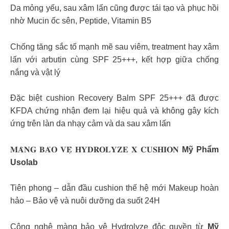
Da mỏng yếu, sau xâm lấn cũng được tái tạo và phục hồi
nhờ Mucin ốc sên, Peptide, Vitamin B5
Chống tăng sắc tố mạnh mẽ sau viêm, treatment hay xâm
lấn với arbutin cùng SPF 25+++, kết hợp giữa chống
nắng và vật lý
Đặc biệt cushion Recovery Balm SPF 25+++ đã được
KFDA chứng nhận đem lại hiệu quả và không gây kích
ứng trên làn da nhạy cảm và da sau xâm lấn
𝐌𝐀̀𝐍𝐆 𝐁𝐀̉𝐎 𝐕𝐄̣̂ 𝐇𝐘𝐃𝐑𝐎𝐋𝐘𝐙𝐄 𝐗 𝐂𝐔𝐒𝐇𝐈𝐎𝐍
Mỹ Phẩm
Usolab
Tiên phong – dẫn đầu cushion thế hệ mới Makeup hoàn
hảo – Bảo vệ và nuôi dưỡng da suốt 24H
Công nghệ màng bảo vệ Hydrolyze độc quyền từ
Mỹ