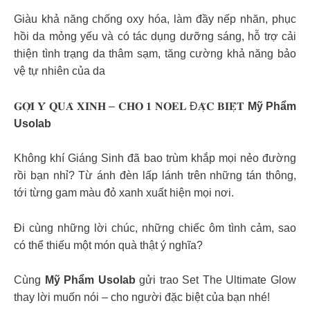
Giàu khả năng chống oxy hóa, làm đầy nếp nhăn, phục
hồi da mỏng yếu và có tác dụng dưỡng sáng, hỗ trợ cải
thiện tình trạng da thâm sạm, tăng cường khả năng bảo
vệ tự nhiên của da
𝐆𝐎̛̣𝐈 𝐘́ 𝐐𝐔𝐀̀ 𝐗𝐈𝐍𝐇 – 𝐂𝐇𝐎 𝟏 𝐍𝐎𝐄𝐋 Đ𝐀̣̆𝐂 𝐁𝐈𝐄̣̂𝐓
Mỹ Phẩm
Usolab
Không khí Giáng Sinh đã bao trùm khắp mọi nẻo đường
rồi bạn nhỉ? Từ ánh đèn lấp lánh trên những tán thông,
tới từng gam màu đỏ xanh xuất hiện mọi nơi.
Đi cùng những lời chúc, những chiếc ôm tình cảm, sao
có thể thiếu một món quà thật ý nghĩa?
Cùng
Mỹ Phẩm Usolab
gửi trao Set The Ultimate Glow
thay lời muốn nói – cho người đặc biệt của bạn nhé!