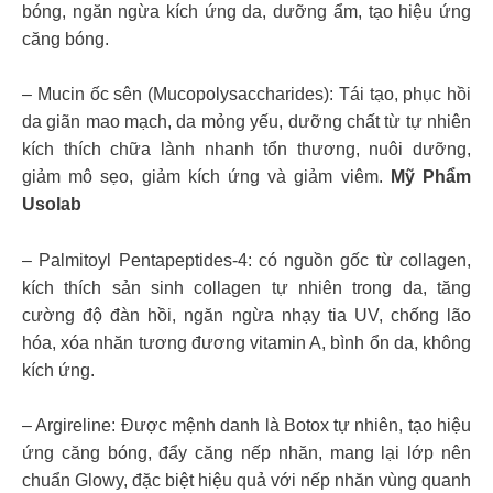
bóng, ngăn ngừa kích ứng da, dưỡng ẩm, tạo hiệu ứng
căng bóng.
– Mucin ốc sên (Mucopolysaccharides): Tái tạo, phục hồi
da giãn mao mạch, da mỏng yếu, dưỡng chất từ tự nhiên
kích thích chữa lành nhanh tổn thương, nuôi dưỡng,
giảm mô sẹo, giảm kích ứng và giảm viêm.
Mỹ Phẩm
Usolab
– Palmitoyl Pentapeptides-4: có nguồn gốc từ collagen,
kích thích sản sinh collagen tự nhiên trong da, tăng
cường độ đàn hồi, ngăn ngừa nhạy tia UV, chống lão
hóa, xóa nhăn tương đương vitamin A, bình ổn da, không
kích ứng.
– Argireline: Được mệnh danh là Botox tự nhiên, tạo hiệu
ứng căng bóng, đẩy căng nếp nhăn, mang lại lớp nên
chuẩn Glowy, đặc biệt hiệu quả với nếp nhăn vùng quanh