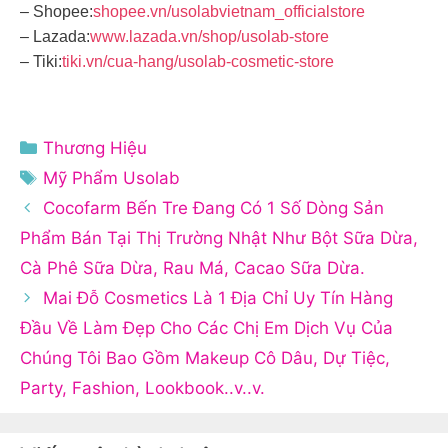
– Shopee:
shopee.vn/usolabvietnam_officialstore
– Lazada:
www.lazada.vn/shop/usolab-store
– Tiki:
tiki.vn/cua-hang/usolab-cosmetic-store
Danh
Thương Hiệu
mục
Thẻ
Mỹ Phẩm Usolab
Cocofarm Bến Tre Đang Có 1 Số Dòng Sản
Phẩm Bán Tại Thị Trường Nhật Như Bột Sữa Dừa,
Cà Phê Sữa Dừa, Rau Má, Cacao Sữa Dừa.
Mai Đỗ Cosmetics Là 1 Địa Chỉ Uy Tín Hàng
Đầu Về Làm Đẹp Cho Các Chị Em Dịch Vụ Của
Chúng Tôi Bao Gồm Makeup Cô Dâu, Dự Tiệc,
Party, Fashion, Lookbook..v..v.