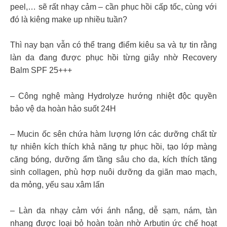
peel,… sẽ rất nhạy cảm – cần phục hồi cấp tốc, cùng với
đó là kiêng make up nhiều tuần?
Thì nay bạn vẫn có thể trang điểm kiêu sa và tự tin rằng
làn da đang được phục hồi từng giây nhờ Recovery
Balm SPF 25+++
– Công nghệ màng Hydrolyze hướng nhiệt độc quyền
bảo vệ da hoàn hảo suốt 24H
– Mucin ốc sên chứa hàm lượng lớn các dưỡng chất từ
tự nhiên kích thích khả năng tự phục hồi, tạo lớp màng
căng bóng, dưỡng ẩm tầng sâu cho da, kích thích tăng
sinh collagen, phù hợp nuôi dưỡng da giãn mao mạch,
da mỏng, yếu sau xâm lấn
– Làn da nhạy cảm với ánh nắng, dễ sạm, nám, tàn
nhang được loại bỏ hoàn toàn nhờ Arbutin ức chế hoạt