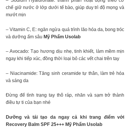
– Sodium Hyaluronate: thành phần hoạt động theo cơ
chế giữ nước ở lớp dưới tế bào, giúp duy trì độ mọng và
mướt mịn
– Vitamin C, E: ngăn ngừa quá trình lão hóa da, bong tróc
và dưỡng ẩm sâu
Mỹ Phẩm Usolab
– Avocado: Tạo hương dịu nhẹ, tinh khiết, làm mềm mịn
ngay khi tiếp xúc, đồng thời loại bỏ các vết chai trên tay
– Niacinamide: Tăng sinh ceramide tự thân, làm trẻ hóa
và sáng da
Đừng để tình trạng tay thô ráp, nhăn và sạm trở thành
điều tự ti của bạn nhé
Dưỡng và tái tạo da ngay cả khi trang điểm với
Recovery Balm SPF 25+++ Mỹ Phẩm Usolab