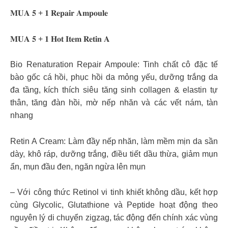
𝐌𝐔𝐀 𝟓 + 𝟏 𝐑𝐞𝐩𝐚𝐢𝐫 𝐀𝐦𝐩𝐨𝐮𝐥𝐞
𝐌𝐔𝐀 𝟓 + 𝟏 𝐇𝐨𝐭 𝐈𝐭𝐞𝐦 𝐑𝐞𝐭𝐢𝐧 𝐀
Bio Renaturation Repair Ampoule: Tinh chất cô đặc tế
bào gốc cá hồi, phục hồi da mỏng yếu, dưỡng trắng da
đa tầng, kích thích siêu tăng sinh collagen & elastin tự
thân, tăng đàn hồi, mờ nếp nhăn và các vết nám, tàn
nhang
Retin A Cream: Làm đầy nếp nhăn, làm mềm mịn da sần
dày, khô ráp, dưỡng trắng, điều tiết dầu thừa, giảm mụn
ẩn, mụn đầu đen, ngăn ngừa lên mụn
– Với công thức Retinol vi tinh khiết không dầu, kết hợp
cùng Glycolic, Glutathione và Peptide hoạt động theo
nguyên lý di chuyển zigzag, tác động đến chính xác vùng