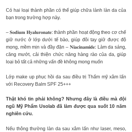
Có hai loại thành phần có thể giúp chữa lành làn da của
bạn trong trường hợp này.
– 𝐒𝐨𝐝𝐢𝐮𝐦 𝐇𝐲𝐚𝐥𝐮𝐫𝐨𝐧𝐚𝐭𝐞: thành phần hoạt động theo cơ chế
giữ nước ở lớp dưới tế bào, giúp đôi tay giữ được độ
mọng, mềm mịn và đầy đặn – 𝐍𝐢𝐚𝐜𝐢𝐧𝐚𝐦𝐢𝐝𝐞: Làm da sáng,
căng mướt, cải thiện chức năng hàng rào của da, giúp
loại bỏ tất cả những vấn đề không mong muốn
Lớp make up phục hồi da sau điều trị Thẩm mỹ xâm lấn
với Recovery Balm SPF 25+++
Thật khó tin phải không? Nhưng đây là điều mà đội
ngũ Mỹ Phẩm Usolab đã làm được qua suốt 10 năm
nghiên cứu.
Nếu thông thường làn da sau xâm lấn như laser, meso,