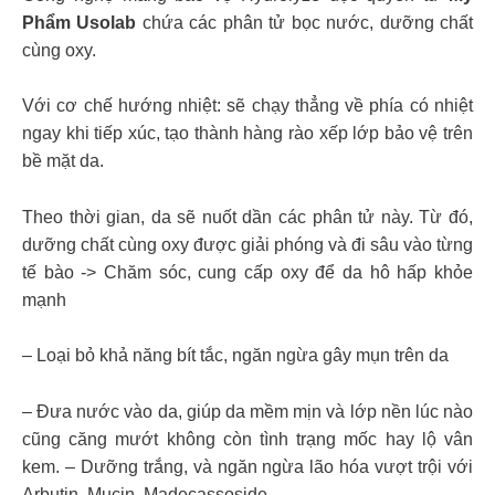
Phẩm Usolab
chứa các phân tử bọc nước, dưỡng chất
cùng oxy.
Với cơ chế hướng nhiệt: sẽ chạy thẳng về phía có nhiệt
ngay khi tiếp xúc, tạo thành hàng rào xếp lớp bảo vệ trên
bề mặt da.
Theo thời gian, da sẽ nuốt dần các phân tử này. Từ đó,
dưỡng chất cùng oxy được giải phóng và đi sâu vào từng
tế bào -> Chăm sóc, cung cấp oxy để da hô hấp khỏe
mạnh
– Loại bỏ khả năng bít tắc, ngăn ngừa gây mụn trên da
– Đưa nước vào da, giúp da mềm mịn và lớp nền lúc nào
cũng căng mướt không còn tình trạng mốc hay lộ vân
kem. – Dưỡng trắng, và ngăn ngừa lão hóa vượt trội với
Arbutin, Mucin, Madecassoside