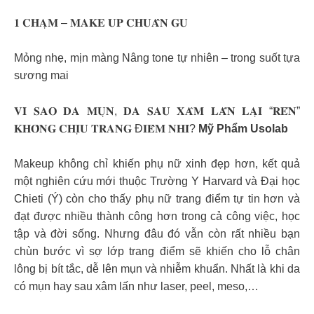
𝟏 𝐂𝐇𝐀̣𝐌 – 𝐌𝐀𝐊𝐄 𝐔𝐏 𝐂𝐇𝐔𝐀̂̉𝐍 𝐆𝐔
Mỏng nhẹ, mịn màng Nâng tone tự nhiên – trong suốt tựa
sương mai
𝐕𝐈̀ 𝐒𝐀𝐎 𝐃𝐀 𝐌𝐔̣𝐍, 𝐃𝐀 𝐒𝐀𝐔 𝐗𝐀̂𝐌 𝐋𝐀̂́𝐍 𝐋𝐀̣𝐈 “𝐑𝐄́𝐍”
𝐊𝐇𝐎̂𝐍𝐆 𝐂𝐇𝐈̣𝐔 𝐓𝐑𝐀𝐍𝐆 Đ𝐈𝐄̂̉𝐌 𝐍𝐇𝐈̉?
Mỹ Phẩm Usolab
Makeup không chỉ khiến phụ nữ xinh đẹp hơn, kết quả
một nghiên cứu mới thuộc Trường Y Harvard và Đại học
Chieti (Ý) còn cho thấy phụ nữ trang điểm tự tin hơn và
đạt được nhiều thành công hơn trong cả công việc, học
tập và đời sống. Nhưng đâu đó vẫn còn rất nhiều bạn
chùn bước vì sợ lớp trang điểm sẽ khiến cho lỗ chân
lông bị bít tắc, dễ lên mụn và nhiễm khuẩn. Nhất là khi da
có mụn hay sau xâm lấn như laser, peel, meso,…