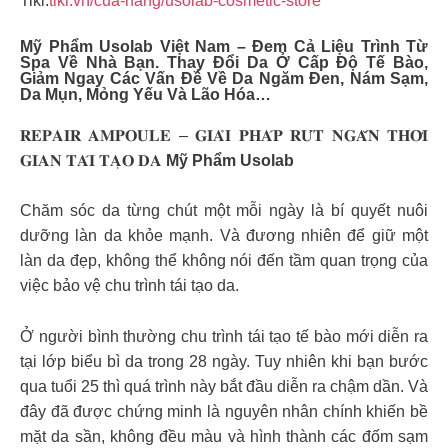
Tiki:
tiki.vn/cua-hang/usolab-cosmetic-store
Mỹ Phẩm Usolab
Việt Nam – Đem Cả Liệu Trình Từ
Spa Về Nhà Bạn. Thay Đổi Da Ở Cấp Độ Tế Bào,
Giảm Ngay Các Vấn Đề Về Da Ngăm Đen, Nám Sạm,
Da Mụn, Mỏng Yếu Và Lão Hóa…
𝐑𝐄𝐏𝐀𝐈𝐑 𝐀𝐌𝐏𝐎𝐔𝐋𝐄 – 𝐆𝐈𝐀̉𝐈 𝐏𝐇𝐀́𝐏 𝐑𝐔́𝐓 𝐍𝐆𝐀̆́𝐍 𝐓𝐇𝐎̛̀𝐈
𝐆𝐈𝐀𝐍 𝐓𝐀́𝐈 𝐓𝐀̣𝐎 𝐃𝐀
Mỹ Phẩm Usolab
Chăm sóc da từng chút một mỗi ngày là bí quyết nuôi
dưỡng làn da khỏe mạnh. Và đương nhiên để giữ một
làn da đẹp, không thể không nói đến tầm quan trọng của
việc bảo vệ chu trình tái tạo da.
Ở người bình thường chu trình tái tạo tế bào mới diễn ra
tại lớp biểu bì da trong 28 ngày. Tuy nhiên khi bạn bước
qua tuổi 25 thì quá trình này bắt đầu diễn ra chậm dần. Và
đây đã được chứng minh là nguyên nhân chính khiến bề
mặt da sần, không đều màu và hình thành các đốm sạm