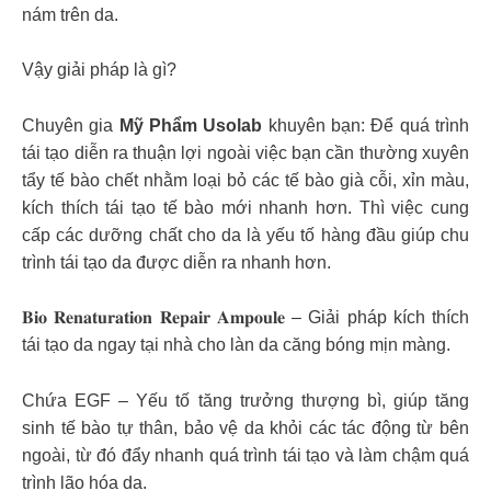
nám trên da.
Vậy giải pháp là gì?
Chuyên gia
Mỹ Phẩm Usolab
khuyên bạn: Để quá trình
tái tạo diễn ra thuận lợi ngoài việc bạn cần thường xuyên
tẩy tế bào chết nhằm loại bỏ các tế bào già cỗi, xỉn màu,
kích thích tái tạo tế bào mới nhanh hơn. Thì việc cung
cấp các dưỡng chất cho da là yếu tố hàng đầu giúp chu
trình tái tạo da được diễn ra nhanh hơn.
𝐁𝐢𝐨 𝐑𝐞𝐧𝐚𝐭𝐮𝐫𝐚𝐭𝐢𝐨𝐧 𝐑𝐞𝐩𝐚𝐢𝐫 𝐀𝐦𝐩𝐨𝐮𝐥𝐞 – Giải pháp kích thích
tái tạo da ngay tại nhà cho làn da căng bóng mịn màng.
Chứa EGF – Yếu tố tăng trưởng thượng bì, giúp tăng
sinh tế bào tự thân, bảo vệ da khỏi các tác động từ bên
ngoài, từ đó đẩy nhanh quá trình tái tạo và làm chậm quá
trình lão hóa da.