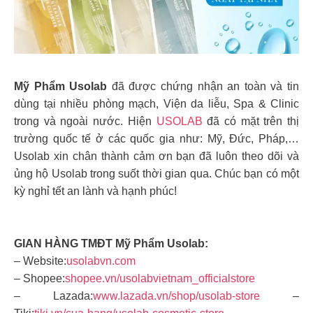
Mỹ Phẩm Usolab
đã được chứng nhận an toàn và tin
dùng tại nhiều phòng mạch, Viện da liễu, Spa & Clinic
trong và ngoài nước. Hiện
USOLAB
đã có mặt trên thị
trường quốc tế ở các quốc gia như: Mỹ, Đức, Pháp,…
Usolab xin chân thành cảm ơn bạn đã luôn theo dõi và
ủng hộ Usolab trong suốt thời gian qua. Chúc bạn có một
kỳ nghỉ tết an lành và hạnh phúc!
GIAN HÀNG TMĐT Mỹ Phẩm Usolab:
– Website:
usolabvn.com
– Shopee:
shopee.vn/usolabvietnam_officialstore
– Lazada:
www.lazada.vn/shop/usolab-store
–