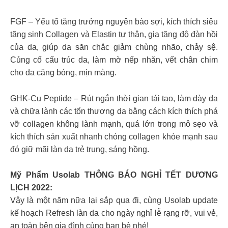
FGF – Yếu tố tăng trưởng nguyên bào sợi, kích thích siêu
tăng sinh Collagen và Elastin tự thân, gia tăng độ đàn hồi
của da, giúp da săn chắc giảm chùng nhão, chảy sệ.
Củng cố cấu trúc da, làm mờ nếp nhăn, vết chân chim
cho da căng bóng, mịn màng.
GHK-Cu Peptide – Rút ngắn thời gian tái tạo, làm dày da
và chữa lành các tổn thương da bằng cách kích thích phá
vỡ collagen không lành mạnh, quá lớn trong mô sẹo và
kích thích sản xuất nhanh chóng collagen khỏe mạnh sau
đó giữ mãi làn da trẻ trung, sáng hồng.
Mỹ Phẩm Usolab THÔNG BÁO NGHỈ TẾT DƯƠNG
LỊCH 2022:
Vậy là một năm nữa lại sắp qua đi, cùng Usolab update
kế hoạch Refresh làn da cho ngày nghỉ lễ rạng rỡ, vui vẻ,
an toàn bên gia đình cùng bạn bè nhé!