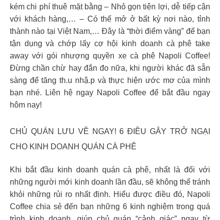
kém chi phí thuê mặt bằng – Nhỏ gọn tiện lợi, dễ tiếp cận
với khách hàng,… – Có thể mở ở bất kỳ nơi nào, tỉnh
thành nào tại Việt Nam,… Đây là “thời điểm vàng” để bạn
tận dụng và chớp lấy cơ hội kinh doanh cà phê take
away với gói nhượng quyền xe cà phê Napoli Coffee!
Đừng chần chừ hay đắn đo nữa, khi người khác đã sẵn
sàng để tăng th.u nhậ.p và thực hiện ước mơ của mình
bạn nhé. Liên hệ ngay Napoli Coffee để bắt đầu ngay
hôm nay!
CHỦ QUÁN LƯU VỀ NGAY! 6 ĐIỀU GÂY TRỞ NGẠI
CHO KINH DOANH QUÁN CÀ PHÊ
Khi bắt đầu kinh doanh quán cà phê, nhất là đối với
những người mới kinh doanh lần đầu, sẽ không thể tránh
khỏi những rủi ro nhất định. Hiểu được điều đó, Napoli
Coffee chia sẻ đến bạn những 6 kinh nghiệm trong quá
trình kinh doanh, giúp chủ quán “cảnh giác” ngay từ