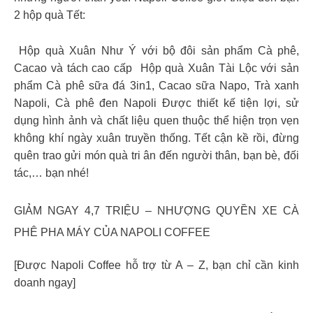
2 hộp quà Tết:
️ Hộp quà Xuân Như Ý với bộ đôi sản phẩm Cà phê,
Cacao và tách cao cấp ️ Hộp quà Xuân Tài Lộc với sản
phẩm Cà phê sữa đá 3in1, Cacao sữa Napo, Trà xanh
Napoli, Cà phê đen Napoli Được thiết kế tiện lợi, sử
dụng hình ảnh và chất liệu quen thuộc thể hiện trọn vẹn
không khí ngày xuân truyền thống. Tết cận kề rồi, đừng
quên trao gửi món quà tri ân đến người thân, bạn bè, đối
tác,… bạn nhé!
GIẢM NGAY 4,7 TRIỆU – NHƯỢNG QUYỀN XE CÀ
PHÊ PHA MÁY CỦA NAPOLI COFFEE
[Được Napoli Coffee hỗ trợ từ A – Z, bạn chỉ cần kinh
doanh ngay]