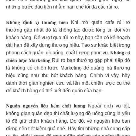
những bước đầu tiên nhằm hạn chế tối đa các rủi ro.
𝐊𝐡𝐨̂𝐧𝐠 đ𝐢̣𝐧𝐡 𝐯𝐢̣ 𝐭𝐡𝐮̛𝐨̛𝐧𝐠 𝐡𝐢𝐞̣̂𝐮 Khi mở quán cafe rủi ro
thường gặp nhất đó là không tạo được lòng tin đối với
khách hàng. Để vượt qua rủi ro này, bạn cần có kế hoạch
dài hạn để xây dựng thương hiệu. Tạo sự khác biệt trong
phong cách quán, đồ uống, chất lượng phục vụ. 𝐊𝐡𝐨̂𝐧𝐠 𝐜𝐨́
𝐜𝐡𝐢𝐞̂́𝐧 𝐥𝐮̛𝐨̛̣𝐜 𝐌𝐚𝐫𝐤𝐞𝐭𝐢𝐧𝐠 Rủi ro bạn thường gặp phải tiếp đó
là không có chiến lược Marketing để quảng bá thương
hiệu cũng như thu hút khách hàng. Chính vì vậy, hãy
dành thời gian nghiên cứu và lên một chiến lược cụ thể
để khách hàng có thể biết đến quán của bạn.
𝐍𝐠𝐮𝐨̂̀𝐧 𝐧𝐠𝐮𝐲𝐞̂𝐧 𝐥𝐢𝐞̣̂𝐮 𝐤𝐞́𝐦 𝐜𝐡𝐚̂́𝐭 𝐥𝐮̛𝐨̛̣𝐧𝐠 Ngoài dịch vụ tốt,
không gian quán đẹp thì chất lượng đồ uống cũng là yếu
tố để giữ chân khách hàng. Do đó, về nguyên liệu bạn
đừng nên tiết kiệm quá nhé. Hãy tìm những nhà cung cấp