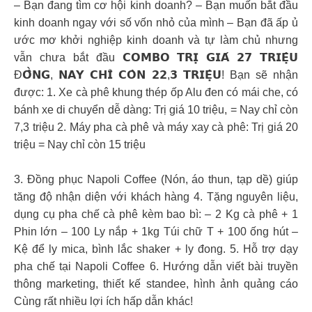
– Bạn đang tìm cơ hội kinh doanh? – Bạn muốn bắt đầu
kinh doanh ngay với số vốn nhỏ của mình – Bạn đã ấp ủ
ước mơ khởi nghiệp kinh doanh và tự làm chủ nhưng
vẫn chưa bắt đầu 𝗖𝗢𝗠𝗕𝗢 𝗧𝗥𝗜̣ 𝗚𝗜𝗔́ 𝟮𝟳 𝗧𝗥𝗜𝗘̣̂𝗨
Đ𝗢̂̀𝗡𝗚, 𝗡𝗔𝗬 𝗖𝗛𝗜̉ 𝗖𝗢̀𝗡 𝟮𝟮,𝟯 𝗧𝗥𝗜𝗘̣̂𝗨! Bạn sẽ nhận
được: 1. Xe cà phê khung thép ốp Alu đen có mái che, có
bánh xe di chuyển dễ dàng: Trị giá 10 triệu, = Nay chỉ còn
7,3 triệu 2. Máy pha cà phê và máy xay cà phê: Trị giá 20
triệu = Nay chỉ còn 15 triệu
3. Đồng phục Napoli Coffee (Nón, áo thun, tạp dề) giúp
tăng độ nhận diện với khách hàng 4. Tặng nguyên liệu,
dụng cụ pha chế cà phê kèm bao bì: – 2 Kg cà phê + 1
Phin lớn – 100 Ly nắp + 1kg Túi chữ T + 100 ống hút –
Kệ để ly mica, bình lắc shaker + ly đong. 5. Hỗ trợ dạy
pha chế tại Napoli Coffee 6. Hướng dẫn viết bài truyền
thông marketing, thiết kế standee, hình ảnh quảng cáo
Cùng rất nhiều lợi ích hấp dẫn khác!