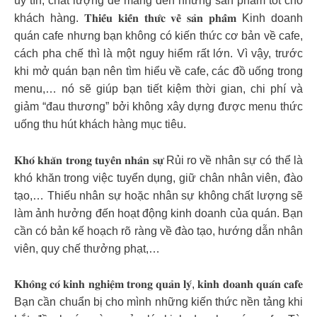
uy tín, chất lượng để mang đến những sản phẩm tốt cho
khách hàng. 𝐓𝐡𝐢𝐞̂́𝐮 𝐤𝐢𝐞̂́𝐧 𝐭𝐡𝐮̛́𝐜 𝐯𝐞̂̀ 𝐬𝐚̉𝐧 𝐩𝐡𝐚̂̉𝐦 Kinh doanh
quán cafe nhưng bạn không có kiến thức cơ bản về cafe,
cách pha chế thì là một nguy hiểm rất lớn. Vì vậy, trước
khi mở quán bạn nên tìm hiểu về cafe, các đồ uống trong
menu,… nó sẽ giúp bạn tiết kiệm thời gian, chi phí và
giảm “đau thương” bởi không xây dựng được menu thức
uống thu hút khách hàng mục tiêu.
𝐊𝐡𝐨́ 𝐤𝐡𝐚̆𝐧 𝐭𝐫𝐨𝐧𝐠 𝐭𝐮𝐲𝐞̂̉𝐧 𝐧𝐡𝐚̂𝐧 𝐬𝐮̛̣ Rủi ro về nhân sự có thể là
khó khăn trong việc tuyển dụng, giữ chân nhân viên, đào
tạo,… Thiếu nhân sự hoặc nhân sự không chất lượng sẽ
làm ảnh hưởng đến hoạt động kinh doanh của quán. Bạn
cần có bản kế hoạch rõ ràng về đào tạo, hướng dẫn nhân
viên, quy chế thưởng phạt,…
𝐊𝐡𝐨̂𝐧𝐠 𝐜𝐨́ 𝐤𝐢𝐧𝐡 𝐧𝐠𝐡𝐢𝐞̣̂𝐦 𝐭𝐫𝐨𝐧𝐠 𝐪𝐮𝐚̉𝐧 𝐥𝐲́, 𝐤𝐢𝐧𝐡 𝐝𝐨𝐚𝐧𝐡 𝐪𝐮𝐚́𝐧 𝐜𝐚𝐟𝐞
Bạn cần chuẩn bị cho mình những kiến thức nền tảng khi