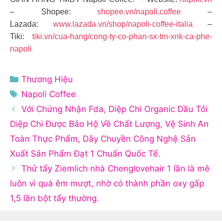
– Shopee:
shopee.vn/napoli.coffee
–
Lazada:
www.lazada.vn/shop/napoli-coffee-italia
–
Tiki:
tiki.vn/cua-hang/cong-ty-co-phan-sx-tm-xnk-ca-phe-
napoli
Danh
Thương Hiệu
mục
Thẻ
Napoli Coffee
Với Chứng Nhận Fda, Diệp Chi Organic Dầu Tỏi
Diệp Chi Được Bảo Hộ Về Chất Lượng, Vệ Sinh An
Toàn Thực Phẩm, Dây Chuyền Công Nghệ Sản
Xuất Sản Phẩm Đạt 1 Chuẩn Quốc Tế.
Thử tẩy Ziemlich nhà Chenglovehair 1 lần là mê
luôn vì quá êm mượt, nhờ có thành phần oxy gấp
1,5 lần bột tẩy thường.