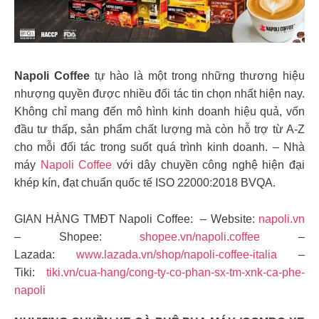
Napoli Coffee
tự hào là một trong những thương hiệu
nhượng quyền được nhiều đối tác tin chọn nhất hiện nay.
Không chỉ mang đến mô hình kinh doanh hiệu quả, vốn
đầu tư thấp, sản phẩm chất lượng mà còn hỗ trợ từ A-Z
cho mỗi đối tác trong suốt quá trình kinh doanh. – Nhà
máy
Napoli Coffee
với dây chuyền công nghệ hiện đại
khép kín, đạt chuẩn quốc tế ISO 22000:2018 BVQA.
GIAN HÀNG TMĐT Napoli Coffee: – Website:
napoli.vn
– Shopee:
shopee.vn/napoli.coffee
–
Lazada:
www.lazada.vn/shop/napoli-coffee-italia
–
Tiki:
tiki.vn/cua-hang/cong-ty-co-phan-sx-tm-xnk-ca-phe-
napoli