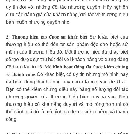
uy tín đối với những đối tác nhượng quyền. Hãy nghiên
cứu các đánh giá của khách hàng, đối tác về thương hiệu
bạn muốn nhượng quyền nhé.
𝟐. 𝐓𝐡𝐮̛𝐨̛𝐧𝐠 𝐡𝐢𝐞̣̂𝐮 𝐭𝐚̣𝐨 đ𝐮̛𝐨̛̣𝐜 𝐬𝐮̛̣ 𝐤𝐡𝐚́𝐜 𝐛𝐢𝐞̣̂𝐭 Sự khác biệt của
thương hiệu có thể đến từ sản phẩm độc đáo hoặc sứ
mệnh của thương hiệu đó. Một thương hiệu đủ khác biệt
sẽ tạo được sự thu hút đối với khách hàng và xứng đáng
để bạn đầu tư. 𝟑. 𝐌𝐨̂ 𝐡𝐢̀𝐧𝐡 𝐡𝐨𝐚̣𝐭 đ𝐨̣̂𝐧𝐠 đ𝐚̃ đ𝐮̛𝐨̛̣𝐜 𝐤𝐢𝐞̂̉𝐦 𝐜𝐡𝐮̛́𝐧𝐠
𝐯𝐚̀ 𝐭𝐡𝐚̀𝐧𝐡 𝐜𝐨̂𝐧𝐠 Có khác biệt, có uy tín nhưng mô hình này
đã hoạt động thành công hay chưa là một vấn đề khác.
Bạn có thể kiểm chứng điều này bằng số lượng đối tác
nhượng quyền của thương hiệu hiện nay ra sao. Nếu
thương hiệu có khả năng duy trì và mở rộng hơn thì có
thể đánh giá đó là mô hình đã được kiểm chứng và thành
công.