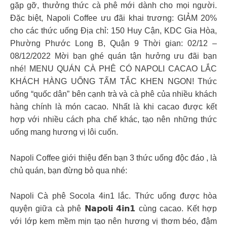
gặp gỡ, thưởng thức cà phê mới dành cho mọi người.
Đặc biệt, Napoli Coffee ưu đãi khai trương: GIẢM 20%
cho các thức uống Địa chỉ: 150 Huy Cận, KDC Gia Hòa,
Phường Phước Long B, Quận 9 Thời gian: 02/12 –
08/12/2022 Mời bạn ghé quán tận hưởng ưu đãi bạn
nhé! MENU QUÁN CÀ PHÊ CÓ NAPOLI CACAO LẮC
KHÁCH HÀNG UỐNG TẤM TẮC KHEN NGON! Thức
uống “quốc dân” bên cạnh trà và cà phê của nhiều khách
hàng chính là món cacao. Nhất là khi cacao được kết
hợp với nhiều cách pha chế khác, tạo nên những thức
uống mang hương vị lôi cuốn.
Napoli Coffee giới thiệu đến bạn 3 thức uống độc đáo , là
chủ quán, bạn đừng bỏ qua nhé:
Napoli Cà phê Socola 4in1 lắc. Thức uống được hòa
quyện giữa cà phê 𝗡𝗮𝗽𝗼𝗹𝗶 𝟰𝗶𝗻𝟭 cùng cacao. Kết hợp
với lớp kem mềm mịn tạo nên hương vị thơm béo, đậm