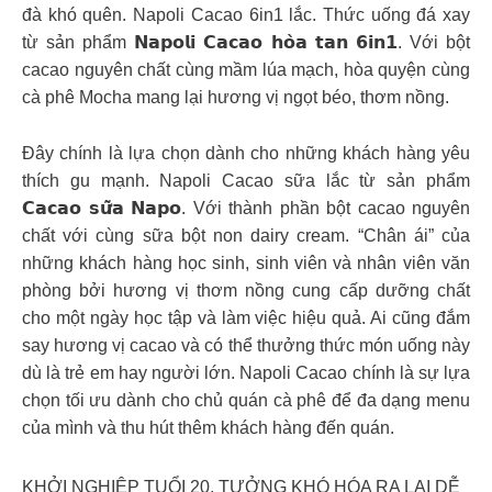
đà khó quên. Napoli Cacao 6in1 lắc. Thức uống đá xay
từ sản phẩm 𝗡𝗮𝗽𝗼𝗹𝗶 𝗖𝗮𝗰𝗮𝗼 𝗵𝗼̀𝗮 𝘁𝗮𝗻 𝟲𝗶𝗻𝟭. Với bột
cacao nguyên chất cùng mầm lúa mạch, hòa quyện cùng
cà phê Mocha mang lại hương vị ngọt béo, thơm nồng.
Đây chính là lựa chọn dành cho những khách hàng yêu
thích gu mạnh. Napoli Cacao sữa lắc từ sản phẩm
𝗖𝗮𝗰𝗮𝗼 𝘀𝘂̛̃𝗮 𝗡𝗮𝗽𝗼. Với thành phần bột cacao nguyên
chất với cùng sữa bột non dairy cream. “Chân ái” của
những khách hàng học sinh, sinh viên và nhân viên văn
phòng bởi hương vị thơm nồng cung cấp dưỡng chất
cho một ngày học tập và làm việc hiệu quả. Ai cũng đắm
say hương vị cacao và có thể thưởng thức món uống này
dù là trẻ em hay người lớn. Napoli Cacao chính là sự lựa
chọn tối ưu dành cho chủ quán cà phê để đa dạng menu
của mình và thu hút thêm khách hàng đến quán.
KHỞI NGHIỆP TUỔI 20, TƯỞNG KHÓ HÓA RA LẠI DỄ