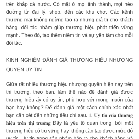
trên khắp cả nước. Có mặt ở mọi tỉnh thành, mọi nẻo
đường từ đại lý, shop, đến các khu chợ. Các kênh
thương mại không ngừng tạo ra những giá trị cho khách
hàng, đối tác nhằm giúp thương hiệu phát triển vững
mạnh. Theo đó, tạo thêm niềm tin và sự yên tâm cho mỗi
đối tác.
KINH NGHIỆM ĐÁNH GIÁ THƯƠNG HIỆU NHƯỢNG
QUYỀN UY TÍN
Giữa rất nhiều thương hiệu nhượng quyền hiện nay trên
thị trường, theo bạn, làm thế nào để đánh giá được
thương hiệu ấy có uy tín, phù hợp với mong muốn của
bạn hay không? Để đánh giá một cách chính xác nhất
bạn cần xét đến những tiêu chí sau. 𝟏. 𝐔𝐲 𝐭𝐢́𝐧 𝐜𝐮̉𝐚 𝐭𝐡𝐮̛𝐨̛𝐧𝐠
𝐡𝐢𝐞̣̂𝐮 𝐭𝐫𝐞̂𝐧 𝐭𝐡𝐢̣ 𝐭𝐫𝐮̛𝐨̛̀𝐧𝐠 Đây là yếu tố quan trọng, bởi một
thương hiệu có trụ vững hay không cần tạo được mức độ
uy tín. Uy tín trong sản phẩm bán ra cho khách hàng và