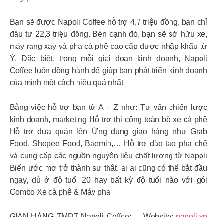
Bạn sẽ được Napoli Coffee hỗ trợ 4,7 triệu đồng, bạn chỉ
đầu tư 22,3 triệu đồng. Bên cạnh đó, bạn sẽ sở hữu xe,
máy rang xay và pha cà phê cao cấp được nhập khẩu từ
Ý. Đặc biệt, trong mỗi giai đoạn kinh doanh, Napoli
Coffee luôn đồng hành để giúp bạn phát triển kinh doanh
của mình một cách hiệu quả nhất.
Bằng việc hỗ trợ bạn từ A – Z như: Tư vấn chiến lược
kinh doanh, marketing Hỗ trợ thi công toàn bộ xe cà phê
Hỗ trợ đưa quán lên Ứng dụng giao hàng như Grab
Food, Shopee Food, Baemin,… Hỗ trợ đào tạo pha chế
và cung cấp các nguồn nguyên liệu chất lượng từ Napoli
Biến ước mơ trở thành sự thật, ai ai cũng có thể bắt đầu
ngay, dù ở độ tuổi 20 hay bất kỳ độ tuổi nào với gói
Combo Xe cà phê & Máy pha
GIAN HÀNG TMĐT Napoli Coffee: – Website:
napoli.vn