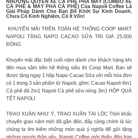
NHƯỢNG QUYỀN XE CÀ PHÊ PHA MÁY (COMBO XE
CÀ PHÊ & MÁY PHA CÀ PHÊ) Của Napoli Coffee Là
Giải Pháp Dành Cho Bạn Để Khởi Sự Kinh Doanh,
Chưa Có Kinh Nghiệm, Có Ít Vốn!
️ KHUYẾN MÃI TRÊN TOÀN HỆ THỐNG COOP MART
NAPOLI TẶNG NAPO CACAO SỮA TRỊ GIÁ 25.000
ĐỒNG
Khuyến mãi đặc biệt cuối năm dành cho khách hàng khi
đến mua sắm trên hệ thống siêu thị Coop Mart. Bạn sẽ
được tặng ngay 1 hộp Napo Cacao Sữa với mỗi hóa đơn
có 1 trong 3 sản phẩm từ Napoli, gồm: Cacao Napoli 6in1
Cà phê đá 2in1 Napoli Cà phê sữa nóng 3in1 HỘP QUÀ
TẾT NAPOLI
TRAO XUÂN NHƯ Ý, TRAO XUÂN TÀI LỘC Thời khắc
chuyển giao năm mới đã gần đến, đây cũng chính là lúc
chúng ta tìm kiếm những món quà ý nghĩa để gửi tặng
những người thân yêu. Napoli Coffee giới thiệu đến bạn