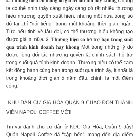
𝟒. 𝐓𝐡𝐮̛𝐨̛𝐧𝐠 𝐡𝐢𝐞̣̂𝐮 𝐜𝐨́ 𝐦𝐚𝐧𝐠 𝐥𝐚̣𝐢 𝐠𝐢𝐚́ 𝐭𝐫𝐢̣ 𝐥𝐚̂𝐮 𝐝𝐚̀𝐢 𝐡𝐚𝐲 𝐤𝐡𝐨̂𝐧𝐠 Chúng
ta có thể nhìn thấy càng ngày càng có rất nhiều thương
hiệu nhượng quyền xuất hiện, nhưng một nửa trong số
đó lại chỉ “nổi tiếng” trong một khoảng thời gian ngắn.
Tức nếu tính về lâu dài, có thể thương hiệu không tạo
được giá trị nữa. 𝟓. 𝐓𝐡𝐮̛𝐨̛𝐧𝐠 𝐡𝐢𝐞̣̂𝐮 𝐜𝐨́ 𝐡𝐨̂̃ 𝐭𝐫𝐨̛̣ 𝐛𝐚̣𝐧 𝐭𝐫𝐨𝐧𝐠 𝐬𝐮𝐨̂́𝐭
𝐪𝐮𝐚́ 𝐭𝐫𝐢̀𝐧𝐡 𝐤𝐢𝐧𝐡 𝐝𝐨𝐚𝐧𝐡 𝐡𝐚𝐲 𝐤𝐡𝐨̂𝐧𝐠 Một trong những lý do
được lòng đối tác nhượng quyền là chính sách hỗ trợ
trong suốt quá trình kinh doanh. Thương hiệu có thể cam
kết đồng hành cùng bạn trong suốt quá trình ấy, ít nhất là
trong khoảng thời gian 5 năm đầu, chính là một điểm
cộng.
️ KHU DÂN CƯ GIA HÒA QUẬN 9 CHÀO ĐÓN THÀNH
VIÊN NAPOLI COFFEE MỚI!
Tin vui dành cho cư dân ở KDC Gia Hòa, Quận 9 đây!
Quán Napoli Coffee đã “cập bến”, mang đến địa điểm