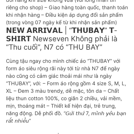
đổi hàng khi size không vừa (vui lòng nhắn tin
riêng cho shop) – Giao hàng toàn quốc, thanh toán
khi nhận hàng – Điều kiện áp dụng đổi sản phẩm
(trong vòng 07 ngày kể từ khi nhận sản phẩm)
𝗡𝗘𝗪 𝗔𝗥𝗥𝗜𝗩𝗔𝗟 | “𝗧𝗛𝗨𝗕𝗔𝗬” 𝗧-
𝗦𝗛𝗜𝗥𝗧 Newseven Không phải là
“Thu cuối”, N7 có “THU BAY”
Cùng tậu ngay cho mình chiếc áo “THUBAY” với
form áo siêu rộng rãi này tới từ nhà N7 để ngày
nào cũng có cảm giác thoải mái như là ngày
“THUBAY”, với: – Form áo rộng gồm 4 size S, M, L,
XL – Đem 3 màu trendy, dễ mặc, tôn da – Chất
liệu thun cotton 100%, co giãn 2 chiều, vải mềm,
mịn, thoáng mát – Thiết kế hiện đại, trẻ trung,
năng động. Dễ phối đồ. “𝘎𝘶̛̉𝘪 𝘵𝘩𝘶̛́ 7, 𝘮𝘪̀𝘯𝘩 𝘺𝘦̂𝘶 𝘣𝘢̣𝘯
𝘳𝘢̂́𝘵 𝘯𝘩𝘪𝘦̂̀𝘶”