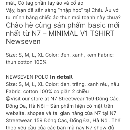
mát, Có tag phần tay áo và cổ áo
Vậy, bạn đã sẵn sàng “nhập học” tại Châu Âu với
tụi mình bằng chiếc áo thun mới toanh này chưa?
Chào hè cùng sản phẩm basic mới
nhất từ N7 – MINIMAL V1 TSHIRT
Newseven
Size: S, M, L, XL Color: đen, xanh, kem Fabric:
thun cotton 100%
NEWSEVEN POLO 𝗶𝗻 𝗱𝗲𝘁𝗮𝗶𝗹
Size: S, M, L, XL Color: đen, trắng, xanh rêu, nâu
Fabric: cotton 100% co giãn 2 chiều
@Visit our store at N7 Streetwear 159 Đông Các,
Đống Đa, Hà Nội – Sản phẩm hiện có mặt trên
website, shopee và tại gian hàng của N7 tại N7
Streetwear, 159 Đông Các, Đống Đa, Hà Nội. Thể
theo yêu cầu của các bạn mà nay N7 show đủ