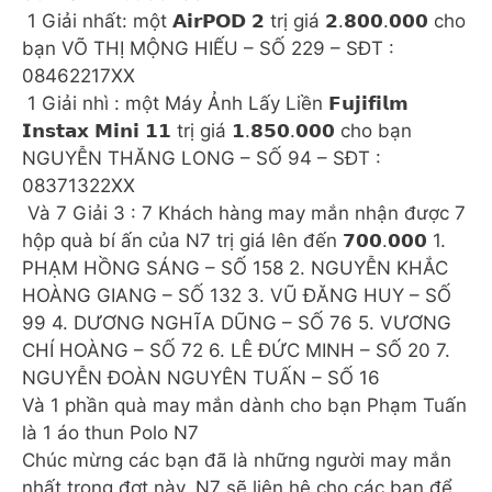
️ 1 Giải nhất: một 𝗔𝗶𝗿𝗣𝗢𝗗 𝟮 trị giá 𝟮.𝟴𝟬𝟬.𝟬𝟬𝟬 cho
bạn VÕ THỊ MỘNG HIẾU – SỐ 229 – SĐT :
08462217XX
️ 1 Giải nhì : một Máy Ảnh Lấy Liền 𝗙𝘂𝗷𝗶𝗳𝗶𝗹𝗺
𝗜𝗻𝘀𝘁𝗮𝘅 𝗠𝗶𝗻𝗶 𝟭𝟭 trị giá 𝟭.𝟴𝟱𝟬.𝟬𝟬𝟬 cho bạn
NGUYỄN THĂNG LONG – SỐ 94 – SĐT :
08371322XX
️ Và 7 Giải 3 : 7 Khách hàng may mắn nhận được 7
hộp quà bí ấn của N7 trị giá lên đến 𝟳𝟬𝟬.𝟬𝟬𝟬 1.
PHẠM HỒNG SÁNG – SỐ 158 2. NGUYỄN KHẮC
HOÀNG GIANG – SỐ 132 3. VŨ ĐĂNG HUY – SỐ
99 4. DƯƠNG NGHĨA DŨNG – SỐ 76 5. VƯƠNG
CHÍ HOÀNG – SỐ 72 6. LÊ ĐỨC MINH – SỐ 20 7.
NGUYỄN ĐOÀN NGUYÊN TUẤN – SỐ 16
Và 1 phần quà may mắn dành cho bạn Phạm Tuấn
là 1 áo thun Polo N7
Chúc mừng các bạn đã là những người may mắn
nhất trong đợt này, N7 sẽ liên hệ cho các bạn để