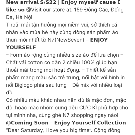
𝗡𝗲𝘄 𝗮𝗿𝗿𝗶𝘃𝗮𝗹 𝗦/𝗦𝟮𝟮 | 𝗘𝗻𝗷𝗼𝘆 𝗺𝘆𝘀𝗲𝗹𝗳 𝗰𝗮𝘂𝘀𝗲 𝗜
𝗹𝗶𝗸𝗲 𝘀𝗼 @Visit our store at: 159 Đông Các, Đống
Đa, Hà Nội
Thoải mái tận hưởng mọi niềm vui, sở thích cá
nhân vào mùa hè này cùng dòng sản phẩm áo
thun mới nhất từ N7(NewSeven) – 𝗘𝗡𝗝𝗢𝗬
𝗬𝗢𝗨𝗥𝗦𝗘𝗟𝗙
– Form áo rộng cùng nhiều size áo để lựa chọn –
Chất vải cotton co dãn 2 chiều 100% giúp bạn
thoải mái trong mọi hoạt động. – Thiết kế sản
phẩm mang màu sắc trẻ trung, nổi bật với hình in
nổi Biglogo phía sau lưng – Dễ mix với nhiều loại
đồ
Có nhiều màu khác nhau nên dù là mặc đơn, mặc
đôi hoặc mặc nhóm cũng đều CỰC KÌ phù hợp cho
tụi mình nha, cùng ghé N7 shopping ngay nào!
@𝗖𝗼𝗺𝗶𝗻𝗴 𝗦𝗼𝗼𝗻 – 𝗘𝗻𝗷𝗼𝘆 𝗬𝗼𝘂𝗿𝘀𝗲𝗹𝗳 𝗖𝗼𝗹𝗹𝗲𝗰𝘁𝗶𝗼𝗻
“Dear Saturday, I love you big time”. Cộng đồng