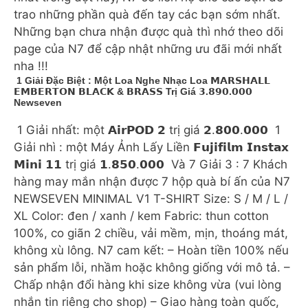
trao những phần quà đến tay các bạn sớm nhất.
Những bạn chưa nhận được quà thì nhớ theo dõi
page của N7 để cập nhật những ưu đãi mới nhất
nha !!!
️ 1 Giải Đặc Biệt : Một Loa Nghe Nhạc Loa 𝗠𝗔𝗥𝗦𝗛𝗔𝗟𝗟
𝗘𝗠𝗕𝗘𝗥𝗧𝗢𝗡 𝗕𝗟𝗔𝗖𝗞 & 𝗕𝗥𝗔𝗦𝗦 Trị Giá 𝟯.𝟴𝟵𝟬.𝟬𝟬𝟬
Newseven
️ 1 Giải nhất: một 𝗔𝗶𝗿𝗣𝗢𝗗 𝟮 trị giá 𝟮.𝟴𝟬𝟬.𝟬𝟬𝟬 ️ 1
Giải nhì : một Máy Ảnh Lấy Liền 𝗙𝘂𝗷𝗶𝗳𝗶𝗹𝗺 𝗜𝗻𝘀𝘁𝗮𝘅
𝗠𝗶𝗻𝗶 𝟭𝟭 trị giá 𝟭.𝟴𝟱𝟬.𝟬𝟬𝟬 ️ Và 7 Giải 3 : 7 Khách
hàng may mắn nhận được 7 hộp quà bí ấn của N7
NEWSEVEN MINIMAL V1 T-SHIRT Size: S / M / L /
XL Color: đen / xanh / kem Fabric: thun cotton
100%, co giãn 2 chiều, vải mềm, mịn, thoáng mát,
không xù lông. N7 cam kết: – Hoàn tiền 100% nếu
sản phẩm lỗi, nhầm hoặc không giống với mô tả. –
Chấp nhận đổi hàng khi size không vừa (vui lòng
nhắn tin riêng cho shop) – Giao hàng toàn quốc,