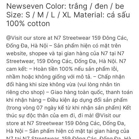
Newseven Color: trắng / đen / be
Size: S / M / L / XL Material: cá sấu
100% cotton
@Visit our store at N7 Streetwear 159 Đông Các,
Đống Đa, Hà Nội – Sản phẩm hiện có mặt trên
website, shopee và tại gian hàng của N7 tại N7
Streetwear, 159 Đông Các, Đống Đa, Hà Nội. N7
cam kết: – Hoàn tiền 100% nếu sản phẩm lỗi,
nhầm hoặc không giống với mô tả. – Chấp nhận
đổi hàng khi size không vừa (vui lòng nhắn tin
riêng cho shop) – Giao hàng toàn quốc, thanh toán
khi nhận hàng – Điều kiện áp dụng đổi sản phẩm
(trong vòng 07 ngày kể từ khi nhận sản phẩm) Kết
thúc sự độc thân của em đi, đi mà! @Visit our
store at N7 Streetwear 159 Đông Các, Đống Đa,
Hà Nội – Sản phẩm hiện có mặt tại gian hàng của
N7 tại N7 Streetwear, 159 Đông Các, Đống Đa, Hà