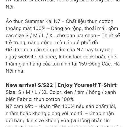
Nội.
Áo thun Summer Kai N7 – Chất liệu thun cotton
thoáng mát 100% – Dáng áo rộng, thoải mái, gồm
các size S / M / L / XL cho bạn lựa chọn – Thiết kế
trẻ trung, năng động, màu áo dễ phối đồ
Để đặt mua các sản phẩm của N7, hãy truy cập
ngay website, shopee, Inbox facebook hoặc ghé
thăm gian hàng của tụi mình tại 159 Đông Các, Hà
Nội nha.
𝗡𝗲𝘄 𝗮𝗿𝗿𝗶𝘃𝗮𝗹 𝗦/𝗦𝟮𝟮 | 𝗘𝗻𝗷𝗼𝘆 𝗬𝗼𝘂𝗿𝘀𝗲𝗹𝗳 𝗧-𝗦𝗵𝗶𝗿𝘁
Size: S / M / L / XL Color: đen / tím / hồng / xanh
biển Fabric: thun cotton 100%
N7 cam kết: – Hoàn tiền 100% nếu sản phẩm lỗi,
nhầm hoặc không giống với mô tả. – Chấp nhận
đổi hàng khi size không vừa (vui lòng nhắn tin