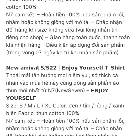
cotton 100%
N7 cam kết: – Hoàn tiền 100% nếu sản phẩm lỗi,
nhầm hoặc không giống với mô tả. – Chấp nhận
đổi hàng khi size không vừa (vui lòng nhắn tin
riêng cho shop) – Giao hàng toàn quốc, thanh toán
khi nhận hàng – Điều kiện áp dụng đổi sản phẩm
(trong vòng 07 ngày kể từ khi nhận sản phẩm)
𝗡𝗲𝘄 𝗮𝗿𝗿𝗶𝘃𝗮𝗹 𝗦/𝗦𝟮𝟮 | 𝗘𝗻𝗷𝗼𝘆 𝗬𝗼𝘂𝗿𝘀𝗲𝗹𝗳 𝗧-𝗦𝗵𝗶𝗿𝘁
Thoải mái tận hưởng mọi niềm vui, sở thích cá
nhân vào mùa hè này cùng dòng sản phẩm áo
thun mới nhất từ N7(NewSeven) – 𝗘𝗡𝗝𝗢𝗬
𝗬𝗢𝗨𝗥𝗦𝗘𝗟𝗙
Size: S / M / L / XL Color: đen / tím / hồng / xanh
biển Fabric: thun cotton 100%
N7 cam kết: – Hoàn tiền 100% nếu sản phẩm lỗi,
nhầm hoặc không giống với mô tả. – Chấp nhận