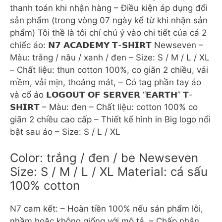
thanh toán khi nhận hàng – Điều kiện áp dụng đổi
sản phẩm (trong vòng 07 ngày kể từ khi nhận sản
phẩm) Tôi thề là tôi chỉ chú ý vào chi tiết của cả 2
chiếc áo: 𝗡𝟳 𝗔𝗖𝗔𝗗𝗘𝗠𝗬 𝗧-𝗦𝗛𝗜𝗥𝗧 Newseven –
Màu: trắng / nâu / xanh / đen – Size: S / M / L / XL
– Chất liệu: thun cotton 100%, co giãn 2 chiều, vải
mềm, vải mịn, thoáng mát, – Có tag phần tay áo
và cổ áo 𝗟𝗢𝗚𝗢𝗨𝗧 𝗢𝗙 𝗦𝗘𝗥𝗩𝗘𝗥 “𝗘𝗔𝗥𝗧𝗛” 𝗧-
𝗦𝗛𝗜𝗥𝗧 – Màu: đen – Chất liệu: cotton 100% co
giãn 2 chiều cao cấp – Thiết kế hình in Big logo nổi
bật sau áo – Size: S / L / XL
Color: trắng / đen / be Newseven
Size: S / M / L / XL Material: cá sấu
100% cotton
N7 cam kết: – Hoàn tiền 100% nếu sản phẩm lỗi,
nhầm hoặc không giống với mô tả. – Chấp nhận