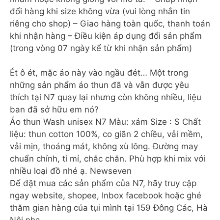
đổi hàng khi size không vừa (vui lòng nhắn tin
riêng cho shop) – Giao hàng toàn quốc, thanh toán
khi nhận hàng – Điều kiện áp dụng đổi sản phẩm
(trong vòng 07 ngày kể từ khi nhận sản phẩm)
Ét ô ét, mặc áo này vào ngầu đét… Một trong
những sản phẩm áo thun đã và vẫn được yêu
thích tại N7 quay lại nhưng còn không nhiều, liệu
ban đã sở hữu em nó?
Áo thun Wash unisex N7 Màu: xám Size : S Chất
liệu: thun cotton 100%, co giãn 2 chiều, vải mềm,
vải mịn, thoáng mát, không xù lông. Đường may
chuẩn chỉnh, tỉ mỉ, chắc chắn. Phù hợp khi mix với
nhiều loại đồ nhé ạ. Newseven
Để đặt mua các sản phẩm của N7, hãy truy cập
ngay website, shopee, Inbox facebook hoặc ghé
thăm gian hàng của tụi mình tại 159 Đông Các, Hà