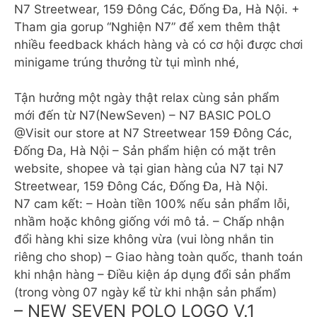
N7 Streetwear, 159 Đông Các, Đống Đa, Hà Nội. +
Tham gia gorup “Nghiện N7” để xem thêm thật
nhiều feedback khách hàng và có cơ hội được chơi
minigame trúng thưởng từ tụi mình nhé,
Tận hưởng một ngày thật relax cùng sản phẩm
mới đến từ N7(NewSeven) – N7 BASIC POLO
@Visit our store at N7 Streetwear 159 Đông Các,
Đống Đa, Hà Nội – Sản phẩm hiện có mặt trên
website, shopee và tại gian hàng của N7 tại N7
Streetwear, 159 Đông Các, Đống Đa, Hà Nội.
N7 cam kết: – Hoàn tiền 100% nếu sản phẩm lỗi,
nhầm hoặc không giống với mô tả. – Chấp nhận
đổi hàng khi size không vừa (vui lòng nhắn tin
riêng cho shop) – Giao hàng toàn quốc, thanh toán
khi nhận hàng – Điều kiện áp dụng đổi sản phẩm
(trong vòng 07 ngày kể từ khi nhận sản phẩm)
– NEW SEVEN POLO LOGO V.1