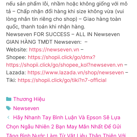
nếu sản phẩm lỗi, nhầm hoặc không giống với mô
tả – Chấp nhận đổi hàng khi size không vừa (vui
lòng nhắn tin riêng cho shop) – Giao hàng toàn
quốc, thanh toán khi nhận hàng.
Newseven FOR SUCCESS – ALL IN Newseven
GIAN HÀNG TMĐT Newseven: –
Website:
https://newseven.vn
–
Shopee:
https://shopii.click/go/dmx?
https://shopii.click/go/shopee_kol?newseven.vn
–
Lazada:
https://www.lazada.vn/shop/newseven
–
Tiki:
https://shopii.click/go/tiki?n7-official
Danh
Thương Hiệu
mục
Thẻ
Newseven
Hãy Nhanh Tay Bình Luận Và Epson Sẽ Lựa
Chọn Ngẫu Nhiên 2 Bạn May Mắn Nhất Để Gửi
Tặng Bình Nước Làm Từ Vật Liệu Thân Thiện Với