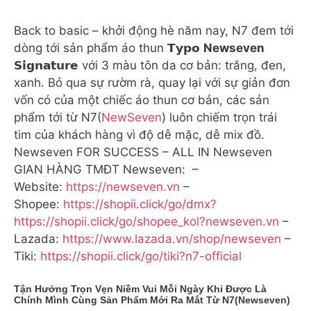
Back to basic – khởi động hè năm nay, N7 đem tới
dòng tới sản phẩm áo thun 𝗧𝘆𝗽𝗼
Newseven
𝗦𝗶𝗴𝗻𝗮𝘁𝘂𝗿𝗲 với 3 màu tôn da cơ bản: trắng, đen,
xanh. Bỏ qua sự rườm rà, quay lại với sự giản đơn
vốn có của một chiếc áo thun cơ bản, các sản
phẩm tới từ N7(
NewSeven
) luôn chiếm trọn trái
tim của khách hàng vì độ dễ mặc, dễ mix đồ.
Newseven FOR SUCCESS – ALL IN Newseven
GIAN HÀNG TMĐT Newseven: –
Website:
https://newseven.vn
–
Shopee:
https://shopii.click/go/dmx?
https://shopii.click/go/shopee_kol?newseven.vn
–
Lazada:
https://www.lazada.vn/shop/newseven
–
Tiki:
https://shopii.click/go/tiki?n7-official
Tận Hưởng Trọn Vẹn Niềm Vui Mỗi Ngày Khi Được Là
Chính Mình Cùng Sản Phẩm Mới Ra Mắt Từ N7(
Newseven
)