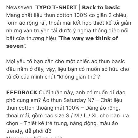
Newseven 𝗧𝗬𝗣𝗢 𝗧-𝗦𝗛𝗜𝗥𝗧 | 𝗕𝗮𝗰𝗸 𝘁𝗼 𝗯𝗮𝘀𝗶𝗰
Mang chất liệu thun cotton 100% co giãn 2 chiều,
form áo rộng rãi, thoải mái kết hợp thiết kế tối giản
nhưng vẫn truyền tải được ý nghĩa thông điệp nổi
bật của thương hiệu “𝗧𝗵𝗲 𝘄𝗮𝘆 𝘄𝗲 𝘁𝗵𝗶𝗻𝗸 𝗼𝗳
𝘀𝗲𝘃𝗲𝗻”.
Mọi yếu tố bạn cần cho một chiếc áo thun basic
đều nằm ở đây, vậy, liệu bạn có muốn sở hữu cho
tủ đồ của mình chút “không gian thở”?
𝗙𝗘𝗘𝗗𝗕𝗔𝗖𝗞 Cuối tuần này, anh có muốn đi dạo
phố cùng em? Áo thun Saturday N7 – Chất liệu
thun cotton thoáng mát 100% – Dáng áo rộng,
thoải mái, gồm các size S / M / L / XL cho bạn lựa
chọn – Thiết kế trẻ trung, năng động, màu áo
trendy, dễ phối đồ