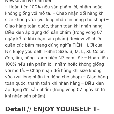
Newseven N7 cam kết:
– Hoàn tiền 100% nếu sản phẩm lỗi, nhầm hoặc
không giống với mô tả. – Chấp nhận đổi hàng khi
size không vừa (vui lòng nhắn tin riêng cho shop) –
Giao hàng toàn quốc, thanh toán khi nhận hàng –
Điều kiện áp dụng đổi sản phẩm (trong vòng 07
ngày kể từ khi nhận sản phẩm) Review về chiếc
quần cúc bấm mang đúng nghĩa TIỆN – LỢI của
N7. Enjoy yourself T-Shirt Size: S, M, L, XL Color:
đen, tím, hồng, xanh biển N7 cam kết: – Hoàn tiền
100% nếu sản phẩm lỗi, nhầm hoặc không giống
với mô tả. – Chấp nhận đổi hàng khi size không
vừa (vui lòng nhắn tin riêng cho shop) – Giao hàng
toàn quốc, thanh toán khi nhận hàng – Điều kiện
áp dụng đổi sản phẩm (trong vòng 07 ngày kể từ
khi nhận sản phẩm)
𝗗𝗲𝘁𝗮𝗶𝗹 // 𝗘𝗡𝗝𝗢𝗬 𝗬𝗢𝗨𝗥𝗦𝗘𝗟𝗙 𝗧-