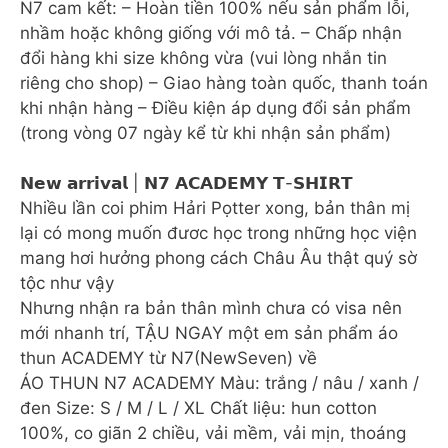
N7 cam kết: – Hoàn tiền 100% nếu sản phẩm lỗi,
nhầm hoặc không giống với mô tả. – Chấp nhận
đổi hàng khi size không vừa (vui lòng nhắn tin
riêng cho shop) – Giao hàng toàn quốc, thanh toán
khi nhận hàng – Điều kiện áp dụng đổi sản phẩm
(trong vòng 07 ngày kể từ khi nhận sản phẩm)
𝗡𝗲𝘄 𝗮𝗿𝗿𝗶𝘃𝗮𝗹 | 𝗡𝟳 𝗔𝗖𝗔𝗗𝗘𝗠𝗬 𝗧-𝗦𝗛𝗜𝗥𝗧
Nhiều lần coi phim Hảri Pọtter xong, bản thân mị
lại có mong muốn đươc học trong những học viện
mang hơi hưởng phong cách Châu Âu thật quý sờ
tộc như vậy
Nhưng nhận ra bản thân mình chưa có visa nên
mới nhanh trí, TẬU NGAY một em sản phẩm áo
thun ACADEMY từ N7(NewSeven) về
ÁO THUN N7 ACADEMY Màu: trắng / nâu / xanh /
đen Size: S / M / L / XL Chất liệu: hun cotton
100%, co giãn 2 chiều, vải mềm, vải mịn, thoáng