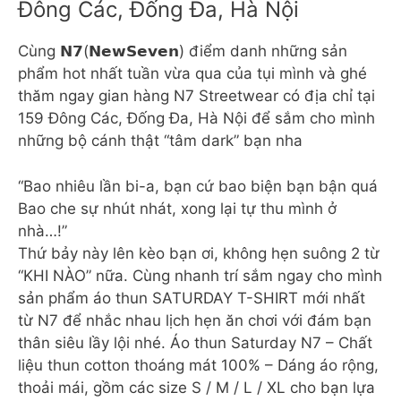
Đông Các, Đống Đa, Hà Nội
Cùng 𝗡𝟳(𝗡𝗲𝘄𝗦𝗲𝘃𝗲𝗻) điểm danh những sản
phẩm hot nhất tuần vừa qua của tụi mình và ghé
thăm ngay gian hàng N7 Streetwear có địa chỉ tại
159 Đông Các, Đống Đa, Hà Nội để sắm cho mình
những bộ cánh thật “tâm dark” bạn nha
“Bao nhiêu lần bi-a, bạn cứ bao biện bạn bận quá
Bao che sự nhút nhát, xong lại tự thu mình ở
nhà…!”
Thứ bảy này lên kèo bạn ơi, không hẹn suông 2 từ
“KHI NÀO” nữa. Cùng nhanh trí sắm ngay cho mình
sản phẩm áo thun SATURDAY T-SHIRT mới nhất
từ N7 để nhắc nhau lịch hẹn ăn chơi với đám bạn
thân siêu lầy lội nhé. Áo thun Saturday N7 – Chất
liệu thun cotton thoáng mát 100% – Dáng áo rộng,
thoải mái, gồm các size S / M / L / XL cho bạn lựa