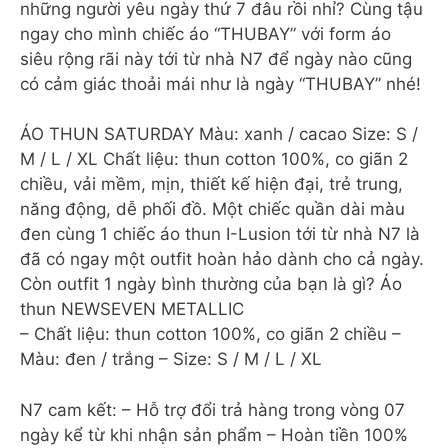
những người yêu ngày thứ 7 đâu rồi nhỉ? Cùng tậu
ngay cho mình chiếc áo “THUBAY” với form áo
siêu rộng rãi này tới từ nhà N7 để ngày nào cũng
có cảm giác thoải mái như là ngày “THUBAY” nhé!
ÁO THUN SATURDAY Màu: xanh / cacao Size: S /
M / L / XL Chất liệu: thun cotton 100%, co giãn 2
chiều, vải mềm, mịn, thiết kế hiện đại, trẻ trung,
năng động, dễ phối đồ. Một chiếc quần dài màu
đen cùng 1 chiếc áo thun I-Lusion tới từ nhà N7 là
đã có ngay một outfit hoàn hảo dành cho cả ngày.
Còn outfit 1 ngày bình thường của bạn là gì? Áo
thun NEWSEVEN METALLIC
– Chất liệu: thun cotton 100%, co giãn 2 chiều –
Màu: đen / trắng – Size: S / M / L / XL
N7 cam kết: – Hỗ trợ đổi trả hàng trong vòng 07
ngày kể từ khi nhận sản phẩm – Hoàn tiền 100%