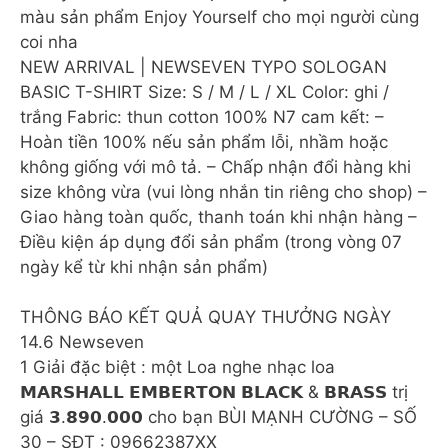
màu sản phẩm Enjoy Yourself cho mọi người cùng
coi nha
NEW ARRIVAL | NEWSEVEN TYPO SOLOGAN
BASIC T-SHIRT Size: S / M / L / XL Color: ghi /
trắng Fabric: thun cotton 100% N7 cam kết: –
Hoàn tiền 100% nếu sản phẩm lỗi, nhầm hoặc
không giống với mô tả. – Chấp nhận đổi hàng khi
size không vừa (vui lòng nhắn tin riêng cho shop) –
Giao hàng toàn quốc, thanh toán khi nhận hàng –
Điều kiện áp dụng đổi sản phẩm (trong vòng 07
ngày kể từ khi nhận sản phẩm)
THÔNG BÁO KẾT QUẢ QUAY THƯỞNG NGÀY
14.6 Newseven
1 Giải đặc biệt : một Loa nghe nhạc loa
𝗠𝗔𝗥𝗦𝗛𝗔𝗟𝗟 𝗘𝗠𝗕𝗘𝗥𝗧𝗢𝗡 𝗕𝗟𝗔𝗖𝗞 & 𝗕𝗥𝗔𝗦𝗦 trị
giá 𝟯.𝟴𝟵𝟬.𝟬𝟬𝟬 cho bạn BÙI MẠNH CƯỜNG – SỐ
30 – SĐT : 09662387XX