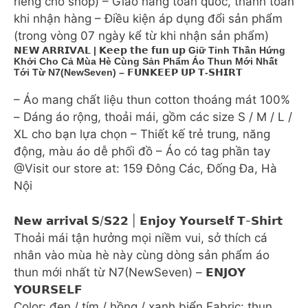
riêng cho shop) – Giao hàng toàn quốc, thanh toán
khi nhận hàng – Điều kiện áp dụng đổi sản phẩm
(trong vòng 07 ngày kể từ khi nhận sản phẩm)
𝗡𝗘𝗪 𝗔𝗥𝗥𝗜𝗩𝗔𝗟 | 𝗞𝗲𝗲𝗽 𝘁𝗵𝗲 𝗳𝘂𝗻 𝘂𝗽 Giữ Tinh Thần Hứng
Khởi Cho Cả Mùa Hè Cùng Sản Phẩm Áo Thun Mới Nhất
Tới Từ N7(NewSeven) – 𝗙𝗨𝗡𝗞𝗘𝗘𝗣 𝗨𝗣 𝗧-𝗦𝗛𝗜𝗥𝗧
– Áo mang chất liệu thun cotton thoáng mát 100%
– Dáng áo rộng, thoải mái, gồm các size S / M / L /
XL cho bạn lựa chọn – Thiết kế trẻ trung, năng
động, màu áo dễ phối đồ – Áo có tag phần tay
@Visit our store at: 159 Đông Các, Đống Đa, Hà
Nội
𝗡𝗲𝘄 𝗮𝗿𝗿𝗶𝘃𝗮𝗹 𝗦/𝗦𝟮𝟮 | 𝗘𝗻𝗷𝗼𝘆 𝗬𝗼𝘂𝗿𝘀𝗲𝗹𝗳 𝗧-𝗦𝗵𝗶𝗿𝘁
Thoải mái tận hưởng mọi niềm vui, sở thích cá
nhân vào mùa hè này cùng dòng sản phẩm áo
thun mới nhất từ N7(NewSeven) – 𝗘𝗡𝗝𝗢𝗬
𝗬𝗢𝗨𝗥𝗦𝗘𝗟𝗙
Color: đen / tím / hồng / xanh biển Fabric: thun