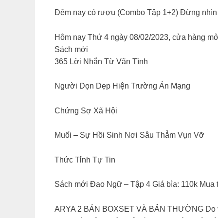
Đêm nay có rượu (Combo Tập 1+2) Đừng nhìn l
Hôm nay Thứ 4 ngày 08/02/2023, cửa hàng mở 
Sách mới
365 Lời Nhắn Từ Vãn Tình
Người Dọn Dẹp Hiện Trường Án Mạng
Chứng Sợ Xã Hội
Muối – Sự Hồi Sinh Nơi Sâu Thẳm Vụn Vỡ
Thức Tỉnh Tự Tin
Sách mới Đao Ngữ – Tập 4 Giá bìa: 110k Mua t
ARYA 2 BẢN BOXSET VÀ BẢN THƯỜNG Do vấn đề n