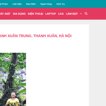
ỹ Phẩm
Linh Kiện
Bảo Hiểm
Ngân Hàng
Dịch Vụ
ÁY GIẶT
GIA DỤNG
ĐIỆN THOẠI
LAPTOP
LOA
LÀM ĐẸP
HANH XUÂN TRUNG, THANH XUÂN, HÀ NỘI