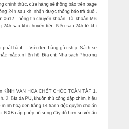
ng chính thức, cửa hàng sẽ thông báo trên page
òng 24h sau khi nhận được thông báo trả đuôi.
An 0612 Thông tin chuyển khoản: Tài khoản MB
4h sau khi chuyển tiền. Nếu sau 24h từ khi
ch phát hành – Với đơn hàng gửi ship: Sách sẽ
thắc mắc xin liên hệ: Địa chỉ: Nhà sách Phương
 35k/đơn KÍNH VẠN HOA CHẾT CHÓC TOÀN TẬP 1.
. 2. Bìa da PU, khuôn thủ công dập chìm, hiệu
ộ minh hoạ đen trắng 14 tranh độc quyền cho ấn
ược NXB cấp phép bổ sung đầy đủ hơn so với ấn