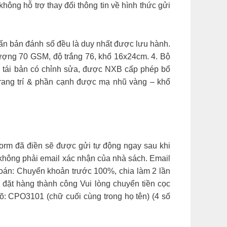
ông hỗ trợ thay đổi thông tin về hình thức gửi
bản đánh số đều là duy nhất được lưu hành.
 lượng 70 GSM, độ trắng 76, khổ 16x24cm. 4. Bộ
ng tái bản có chỉnh sửa, được NXB cấp phép bổ
 trang trí & phần cạnh được mạ nhũ vàng – khổ
form đã điền sẽ được gửi tự động ngay sau khi
 không phải email xác nhận của nhà sách. Email
toán: Chuyển khoản trước 100%, chia làm 2 lần
 đặt hàng thành công Vui lòng chuyển tiền cọc
õ: CPO3101 (chữ cuối cùng trong họ tên) (4 số