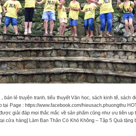
bán lẻ truyện tranh, tiểu thuyết Văn học, sách kinh tế, sách 
p tại Page : https://www.facebook.com/hieusach.phuongthu 
 được giải đáp mọi thắc mắc về sản phẩm cũng như ưu tiên u
có tại cửa hàng] Làm Bạn Thân Có Khó Không – Tập 5 Quà tặng b