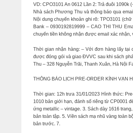
VD: CPO3101 An 0612 Lần 2: Trả đuôi 1090k (+3
Nhà sách Phương Thu và thông báo qua email. 
Nội dung chuyển khoản ghi rõ: TPO3101 (chữ 
Bank – 0930192819999 – CAO THI THU Email x
chuyển tiền không nhận được email xác nhận, v
Thời gian nhận hàng: – Với đơn hàng lấy tại 
được đóng gói và giao ĐVVC sau khi sách phát 
Thu – 328 Nguyễn Trãi, Thanh Xuân, Hà Nội
THÔNG BÁO LỊCH PRE-ORDER KÍNH VẠN H
Thời gian: 12h trưa 31/01/2023 Hình thức: 
1010 bản giới hạn, đánh số riêng từ CP0001 đ
ứng metallic – vintage. 3. Sách dày 1616 tran
bản toàn tập. 5. Viền sách mạ nhũ vàng toàn 
bản trước. 7.