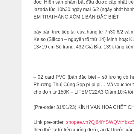
đọc. Hiện sản phẩm bắt đầu được cập nhật t
lazada lúc 10h30 ngày mai 6/2 (ngày phát hành
EM TRAI HÀNG XÓM 1 BẢN ĐẶC BIỆT
bày bán trực tiếp tại cửa hàng từ 7h30 6/2 và
Keiso (Silicon – nguyên tố thứ 14) Minh hoạ: K
13×19 cm Số trang: 432 Giá Bìa: 139k tặng kèm 
– 02 card PVC (bản đặc biệt – số lượng có h
Phương Thu] Cùng Sọp pi pi pi… Mã voucher th
cho đơn từ 150K – LIFEMC22A3 Giảm 10% tối đ
(Pre-order 31/01/23) KÍNH VẠN HOA CHẾT 
Link pre-order:
shopee.vn?Qj64fYSWQVtYbzz
theo thứ tự từ trên xuống dưới, ai đặt trước 