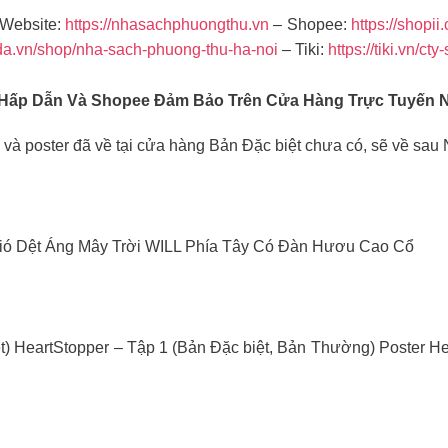
Website:
https://nhasachphuongthu.vn
– Shopee:
https://shopii
da.vn/shop/nha-sach-phuong-thu-ha-noi
– Tiki:
https://tiki.vn/c
 Hấp Dẫn Và Shopee Đảm Bảo Trên Cửa Hàng Trực Tuyến 
à poster đã về tại cửa hàng Bản Đặc biệt chưa có, sẽ về sa
ó Dệt Áng Mây Trời WILL Phía Tây Có Đàn Hươu Cao Cổ
t) HeartStopper – Tập 1 (Bản Đặc biệt, Bản Thường) Poster H