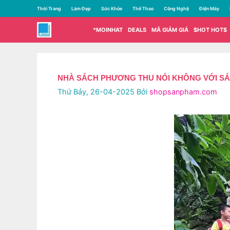
Chuyển
Thời Trang
Làm Đẹp
Sức Khỏe
Thể Thao
Công Nghệ
Điện Máy
đến
nội
*MOINHAT
DEALS
MÃ GIẢM GIÁ
$HOT HOT$
dung
NHÀ SÁCH PHƯƠNG THU NÓI KHÔNG VỚI SÁCH
Thứ Bảy, 26-04-2025
Bởi
shopsanpham.com