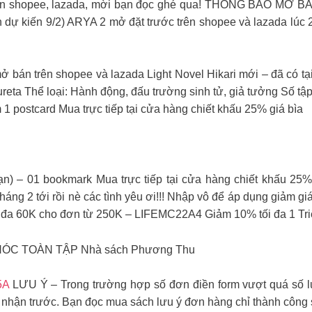
rên shopee, lazada, mời bạn đọc ghé qua! THÔNG BÁO MỞ BÁ
 dự kiến 9/2) ARYA 2 mở đặt trước trên shopee và lazada lúc 
 mở bán trên shopee và lazada Light Novel Hikari mới – đã có 
ureta Thể loại: Hành động, đấu trường sinh tử, giả tưởng Số t
1 postcard Mua trực tiếp tại cửa hàng chiết khấu 25% giá bìa
ạn) – 01 bookmark Mua trực tiếp tại cửa hàng chiết khấu 25
áng 2 tới rồi nè các tình yêu ơi!!! Nhập vô để áp dụng giảm 
a 60K cho đơn từ 250K – LIFEMC22A4 Giảm 10% tối đa 1 Triệ
CHÓC TOÀN TẬP Nhà sách Phương Thu
5A
LƯU Ý – Trong trường hợp số đơn điền form vượt quá số lư
xác nhận trước. Bạn đọc mua sách lưu ý đơn hàng chỉ thành công