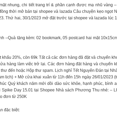
ồi mặt nhung, chi tiết trang trí & phần cạnh được mạ nhũ 
 đồng thời mở bán tại shopee và lazada Câu chuyện kẹo ngọt
23. Thứ hai, 30/1/2023 mở đặt trước tại shopee và lazada lúc
nh –Quà tặng kèm: 02 bookmark, 05 postcard hai mặt 10x15cm
ết khấu 20%, còn 69k Tất cả các đơn hàng đã đặt và chuyển kho
cửa hàng làm việc trở lại. Các đơn hàng đặt hàng và chuyển k
Hộp thư đến hoặc Hộp thư spam. Lịch nghỉ Tết Nguyên Đán tạ
âm lịch) + Mở cửa khai xuân từ 11h đến 15h ngày 26/01/2023 (
 chúc Quý khách năm mới dồi dào sức khỏe, hạnh phúc, b
i Spike Day 15.01 tại Shopee Nhà sách Phương Thu nhé: – 
o đơn từ 250K
 đặc biệt: