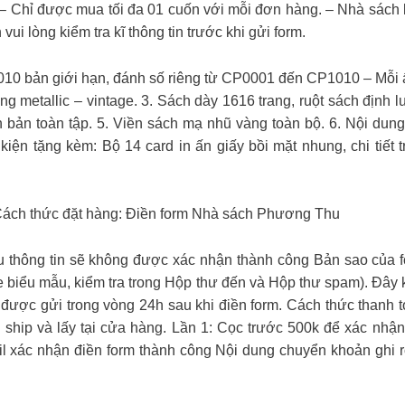
– Chỉ được mua tối đa 01 cuốn với mỗi đơn hàng. – Nhà sách kh
vui lòng kiểm tra kĩ thông tin trước khi gửi form.
n giới hạn, đánh số riêng từ CP0001 đến CP1010 – Mỗi ấn 
ng metallic – vintage. 3. Sách dày 1616 trang, ruột sách định
 bản toàn tập. 5. Viền sách mạ nhũ vàng toàn bộ. 6. Nội du
kiện tặng kèm: Bộ 14 card in ấn giấy bồi mặt nhung, chi tiết
ách thức đặt hàng: Điền form Nhà sách Phương Thu
iếu thông tin sẽ không được xác nhận thành công Bản sao của 
gle biểu mẫu, kiểm tra trong Hộp thư đến và Hộp thư spam). Đây
 được gửi trong vòng 24h sau khi điền form. Cách thức thanh 
 ship và lấy tại cửa hàng. Lần 1: Cọc trước 500k để xác nhận
l xác nhận điền form thành công Nội dung chuyển khoản ghi r