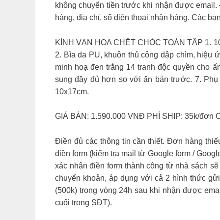
không chuyển tiền trước khi nhận được email. 
hàng, địa chỉ, số điện thoại nhận hàng. Các bạn 
KÍNH VẠN HOA CHẾT CHÓC TOÀN TẬP 1. 1010 bả
2. Bìa da PU, khuôn thủ công dập chìm, hiệu ứ
minh hoạ đen trắng 14 tranh độc quyền cho ấn
sung đầy đủ hơn so với ấn bản trước. 7. Phụ 
10x17cm.
GIÁ BÁN: 1.590.000 VNĐ PHÍ SHIP: 35k/đơn C
Điền đủ các thông tin cần thiết. Đơn hàng th
điền form (kiểm tra mail từ Google form / Goo
xác nhận điền form thành công từ nhà sách sẽ
chuyển khoản, áp dụng với cả 2 hình thức gửi
(500k) trong vòng 24h sau khi nhận được emai
cuối trong SĐT).