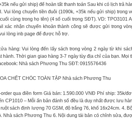
5k nếu gửi ship) để hoàn tất thanh toán Sau khi có lịch trả hà
Vui lòng chuyển tiền đuôi (1090k, +35k nếu gửi ship) trong v
cuối cùng trong họ tên) (4 số cuối trong SĐT). VD: TPO3101 
ác nhận chuyển khoản thành công sẽ được gửi trong vòng 2
ui lòng inb page để được hỗ trợ.
cửa hàng: Vui lòng đến lấy sách trong vòng 2 ngày từ khi sá
hành. Thời gian giao hàng 3-7 ngày tùy địa chỉ của bạn. Mọi 
 Facebook: Nhà sách Phương Thu SĐT: 0915576436
OA CHẾT CHÓC TOÀN TẬP Nhà sách Phương Thu
Pre-order qua điền form Giá bán: 1.590.000 VNĐ Phí ship:
ến CP1010 – Mỗi ấn bản đánh số đều là duy nhất được lưu hành
g, ruột sách định lượng 70 GSM, độ trắng 76, khổ 16x24cm. 4. B
bộ. Nhà sách Phương Thu 6. Nội dung tái bản có chỉnh sửa, đ