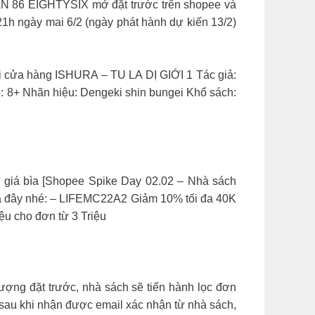
N 86 EIGHTYSIX mở đặt trước trên shopee và
21h ngày mai 6/2 (ngày phát hành dự kiến 13/2)
tại cửa hàng ISHURA – TU LA DỊ GIỚI 1 Tác giả:
ập: 8+ Nhãn hiệu: Dengeki shin bungei Khổ sách:
% giá bìa [Shopee Spike Day 02.02 – Nhà sách
giá đây nhé: – LIFEMC22A2 Giảm 10% tối đa 40K
u cho đơn từ 3 Triệu
ợng đặt trước, nhà sách sẽ tiến hành lọc đơn
 sau khi nhận được email xác nhận từ nhà sách,