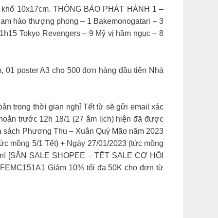
vàng – khổ 10x17cm. THÔNG BÁO PHÁT HÀNH 1 –
 Nam hào thượng phong – 1 Bakemonogatari – 3
 11h15 Tokyo Revengers – 9 Mỹ vị hầm ngục – 8
, 01 poster A3 cho 500 đơn hàng đầu tiên Nhà
ản trong thời gian nghỉ Tết từ sẽ gửi email xác
hoản trước 12h 18/1 (27 âm lịch) hiện đã được
i Nhà sách Phương Thu – Xuân Quý Mão năm 2023
tức mồng 5/1 Tết) + Ngày 27/01/2023 (tức mồng
ình an! [SĂN SALE SHOPEE – TẾT SALE CƠ HỘI
LIFEMC151A1 Giảm 10% tối đa 50K cho đơn từ