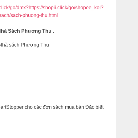
.click/go/dmx?https://shopii.click/go/shopee_kol?
ty-sach/sach-phuong-thu.html
Nhà Sách Phương Thu .
u Nhà sách Phương Thu
eartStopper cho các đơn sách mua bản Đặc biệt