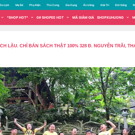
Du Lịch
Mẹ Bé
Phụ Kiện
Thú Cưng
Gia Dụng
Ăn Uống
Giải Trí
Đời Sống
M
*SHOP HOT*
0# SHOPEE HOT
MÃ GIẢM GIÁ
SHOPXUHUONG
M
 LẬU. CHỈ BÁN SÁCH THẬT 100% 328 Đ. NGUYỄN TRÃI, T