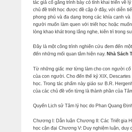
tác giả cố gắng trình bày có tính khai triển về 
chủ đề triết học được đề cập ở đây, với diễn ti
phong phú và đa dạng trong các khía cạnh và h
người muốn làm quen với triết học hoặc muốn
lòng khao khát trong lắng nghe, kiên trì trong s
Đây là một công trình nghiên cứu đem đến một 
đến những mối quan tâm hiện nay.
Nhà Sách T
Từ những giấc mơ từng làm cho con người cổ sơ 
của con người. Cho đến thế kỷ XIX, Descartes
học. Trong tác phẩm này giáo sư B.R. Hergen
của các chủ đề vốn từng là thành phần của Tâm
Quyển Lịch sử Tâm lý học do Phan Quang Địn
Chương I: Dẫn luận Chương II: Các Triết gia Hy
học cận đại Chương V: Duy nghiệm luận, duy 