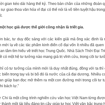
thời gian kéo dài hàng thế kỷ. Theo bàn chân của những đoàn
giao thoa văn hóa vĩ đại có thể nói là vô tiền tuyệt hậu trong l
t.
t học giả được thế giới công nhận là triết gia.
n bác, tư duy độc sáng với các kiến giải mà ông xác định là
 mới lạ về các tác phẩm kinh điển cổ đại vốn ít nhiều đã quen 
n tâm tìm hiểu về triết học Trung Quốc. Nhà Sách Thời Đại Trê
hề có một hệ tư tưởng nào mang giá trị vĩnh cửu, trong cõi tư 
có tư tưởng của mình mới là duy nhất đúng, đồng với ta thì cho
c biển trong tay và bi bô đó là nước của cả đại dương. Nhiều
 giúp bạn đọc mở thêm ra một con đường mới trong cõi tư tư
hi bách lự.”
 là một công trình nghiên cứu văn học Việt Nam từng được 
 thành một tài liệu đáng tin cậy giúp tự học Việt văn bậc trung 