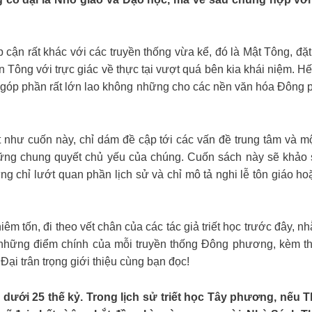
p cận rất khác với các truyền thống vừa kể, đó là Mật Tông, đặ
 Tông với trực giác về thực tại vượt quá bên kia khái niệm. H
ng góp phần rất lớn lao không những cho các nền văn hóa Đông 
t như cuốn này, chỉ dám đề cập tới các vấn đề trung tâm và m
hững chung quyết chủ yếu của chúng. Cuốn sách này sẽ khảo 
ưng chỉ lướt quan phần lịch sử và chỉ mô tả nghi lễ tôn giáo hoặ
êm tốn, đi theo vết chân của các tác giả triết học trước đây, 
y những điểm chính của mỗi truyền thống Đông phương, kèm the
i trân trọng giới thiệu cùng bạn đọc!
 dưới 25 thế kỷ. Trong lịch sử triết học Tây phương, nếu Tha