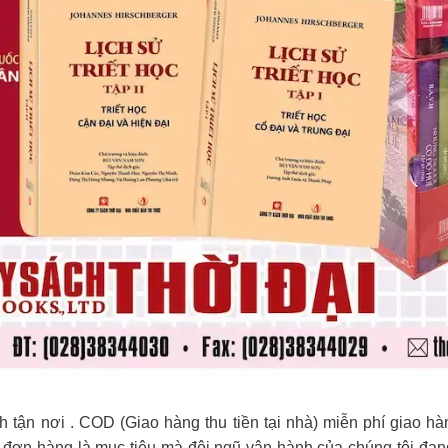
h tận nơi . COD (Giao hàng thu tiền tại nhà) miễn phí giao h
đơn hàng là mục tiêu mà đội ngũ vận hành của chúng tôi đan