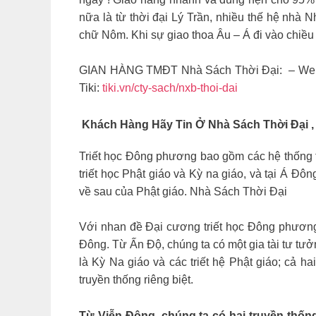
nữa là từ thời đại Lý Trần, nhiều thế hệ nhà
chữ Nôm. Khi sự giao thoa Âu – Á đi vào chiều s
GIAN HÀNG TMĐT Nhà Sách Thời Đại: – Web
Tiki:
tiki.vn/cty-sach/nxb-thoi-dai
Khách Hàng Hãy Tin Ở Nhà Sách Thời Đại ,
Triết học Đông phương bao gồm các hệ thống tr
triết học Phật giáo và Kỳ na giáo, và tại Á Đ
về sau của Phật giáo. Nhà Sách Thời Đại
Với nhan đề Đại cương triết học Đông phương, 
Đông. Từ Ấn Độ, chúng ta có một gia tài tư tưở
là Kỳ Na giáo và các triết hệ Phật giáo; cả 
truyền thống riêng biệt.
Từ Viễn Đông, chúng ta có hai truyền thốn