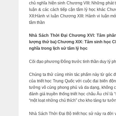
chủ nghĩa hiện sinh Chương VIII: Những phát t
luận & các cách tiếp cận tâm lý học khác C
XII:Hành vi luận Chương XIII: Hành vi luận m
tâm thần
Nhà Sách Thời Đại Chương XVI: Tâm phân 
lượng thứ ba) Chương XIX: Tâm sinh học Ch
nghĩa trong lịch sử tâm lý học
Cõi đạo phương Đông trước tinh thần duy lý 
Chúng ta thử cùng nhìn tác phẩm này từ góc đ
của triết học Trung Quốc với cuộc đại biến độn
tưởng vô cùng phong phú và da dạng, không chỉ
đánh giá truyền thống triết học châu Âu chỉ là “
“một loạt những chú thích” cho kho tàng tư tư
Nhà Sách Thời Đại Bộ triết học sử này ra đời