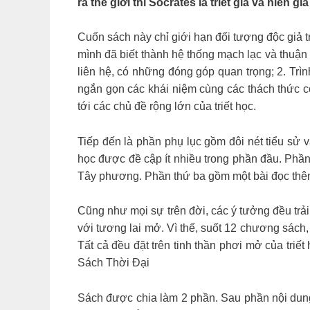
ra thế giới thì Socrates là triết gia và hiền 
Cuốn sách này chỉ giới hạn đối tượng độc giả 
mình đã biết thành hệ thống mạch lạc và thuận lý
liên hệ, có những đóng góp quan trọng; 2. Trì
ngắn gọn các khái niệm cùng các thách thức cơ
tới các chủ đề rộng lớn của triết học.
Tiếp đến là phần phụ lục gồm đôi nét tiểu sử và
học được đề cập ít nhiều trong phần đầu. Phần t
Tây phương. Phần thứ ba gồm một bài đọc thêm 
Cũng như mọi sự trên đời, các ý tưởng đều trải 
với tương lai mở. Vì thế, suốt 12 chương sách, 
Tất cả đều đặt trên tinh thần phơi mở của tri
Sách Thời Đại
Sách được chia làm 2 phần. Sau phần nội dung 