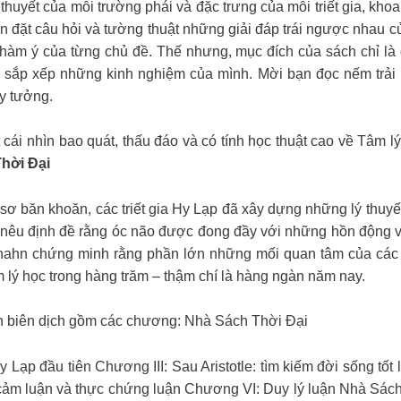
lý thuyết của mỗi trường phái và đặc trưng của mỗi triết gia, kh
ến đặt câu hỏi và tường thuật những giải đáp trái ngược nhau của
àm ý của từng chủ đề. Thế nhưng, mục đích của sách chỉ là gợ
 sắp xếp những kinh nghiệm của mình. Mời bạn đọc nếm trải b
uy tưởng.
cái nhìn bao quát, thấu đáo và có tính học thuật cao về Tâm lý
hời Đại
băn khoăn, các triết gia Hy Lạp đã xây dựng những lý thuyết t
 nêu định đề rằng óc não được đong đầy với những hồn động vậ
hahn chứng minh rằng phần lớn những mối quan tâm của các nh
 lý học trong hàng trăm – thậm chí là hàng ngàn năm nay.
h biên dịch gồm các chương: Nhà Sách Thời Đại
 Lạp đầu tiên Chương III: Sau Aristotle: tìm kiếm đời sống tố
cảm luận và thực chứng luận Chương VI: Duy lý luận Nhà Sách