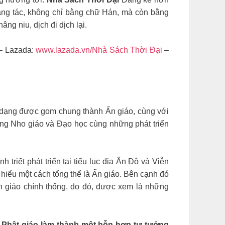
sáng tác, không chỉ bằng chữ Hán, mà còn bằng
ng niu, dịch đi dịch lại.
– Lazada:
www.lazada.vn/Nhà Sách Thời Đại
–
a dạng được gom chung thành Ấn giáo, cùng với
ưởng Nho giáo và Đạo học cùng những phát triển
riết phát triển tại tiểu lục địa Ấn Độ và Viễn
 hiểu một cách tổng thể là Ấn giáo. Bên cạnh đó
Ấn giáo chính thống, do đó, được xem là những
i Phật giáo làm thành một hỗn hợp tư tưởng