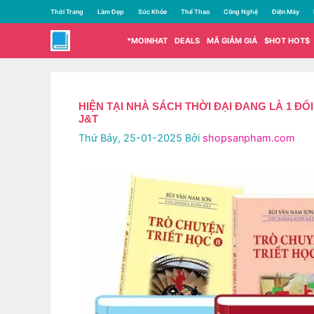
Chuyển
Thời Trang
Làm Đẹp
Sức Khỏe
Thể Thao
Công Nghệ
Điện Máy
đến
nội
*MOINHAT
DEALS
MÃ GIẢM GIÁ
$HOT HOT$
dung
HIỆN TẠI NHÀ SÁCH THỜI ĐẠI ĐANG LÀ 1 ĐỐ
J&T
Thứ Bảy, 25-01-2025
Bởi
shopsanpham.com