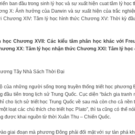
riển ban đầu trong sinh lý học và sự xuất hiện cuat tâm lý học
hương X: Ảnh hưởng của Darwin và sự xuất hiện của trắc ngh
ới Chương XIV: Tâm lý học hình thức Chương XV: Thời kỳ đầu c
học Chương XVII: Các kiểu tâm phân học khác với Freu
ương XX: Tâm lý học nhận thức Chương XXI: Tâm lý học đ
phương Tây Nhà Sách Thời Đại
ộ của những người sống trong truyền thống triết học phương Đ
g đầu tiên trong lịch sử Trung Quốc. Cục diện “bách gia tranh
 cho lịch sử triết học Trung Quốc về sau mà còn cho cả nền tri
một loạt các chú thích cho triết học Plato”, thì ta cũng có thể n
ởng được khai nguồn từ thời Xuân Thu – Chiến Quốc.
 vào giai đoạn mà phương Đông phải đối mặt với sự tàn phá k