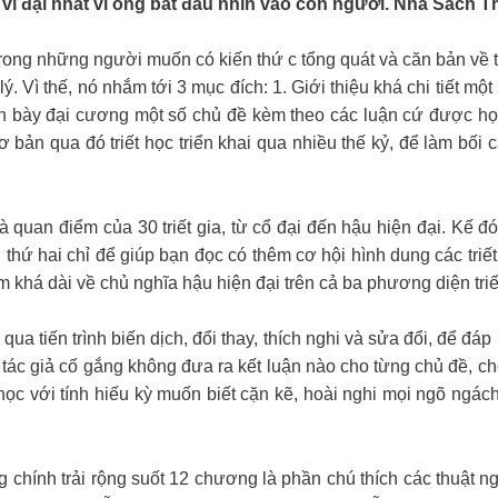
giả vĩ đại nhất vì ông bắt đầu nhìn vào con người. Nhà Sách T
trong những người muốn có kiến thứ c tổng quát và căn bản về
. Vì thế, nó nhắm tới 3 mục đích: 1. Giới thiệu khá chi tiết một s
nh bày đại cương một số chủ đề kèm theo các luận cứ được họ 
 bản qua đó triết học triển khai qua nhiều thế kỷ, để làm bối
 quan điểm của 30 triết gia, từ cổ đại đến hậu hiện đại. Kế đó 
hứ hai chỉ để giúp bạn đọc có thêm cơ hội hình dung các triết gi
khá dài về chủ nghĩa hậu hiện đại trên cả ba phương diện triết
qua tiến trình biến dịch, đổi thay, thích nghi và sửa đổi, để đá
tác giả cố gắng không đưa ra kết luận nào cho từng chủ đề, cho 
ết học với tính hiếu kỳ muốn biết cặn kẽ, hoài nghi mọi ngõ ng
chính trải rộng suốt 12 chương là phần chú thích các thuật ng