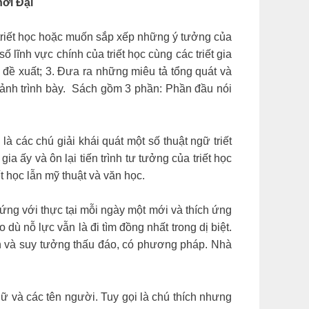
hời Đại
 triết học hoặc muốn sắp xếp những ý tưởng của
ố lĩnh vực chính của triết học cùng các triết gia
đề xuất; 3. Đưa ra những miêu tả tổng quát và
 cảnh trình bày. Sách gồm 3 phần: Phần đầu nói
là các chú giải khái quát một số thuật ngữ triết
a ấy và ôn lại tiến trình tư tưởng của triết học
 học lẫn mỹ thuật và văn học.
p ứng với thực tại mỗi ngày một mới và thích ứng
dù nỗ lực vẫn là đi tìm đồng nhất trong dị biệt.
ách và suy tưởng thấu đáo, có phương pháp. Nhà
ữ và các tên người. Tuy gọi là chú thích nhưng