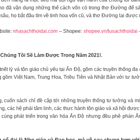
 Nho đã vận dụng những thể cách vốn có trong thơ Đường để 
âu, họ bắt đầu tìm về tinh hoa vốn cũ, và thơ Đường lại được nâ
site:
nhasachthoidai.com
– Shopee:
shopee.vn/tusachthoidai
 Chúng Tôi Sẽ Làm Được Trong Năm 2021!.
iết lý và tôn giáo chủ yếu tại Ấn Độ, gồm các truyền thống đ
ông gồm Việt Nam, Trung Hoa, Triều Tiên và Nhật Bản với tư t
cuốn sách chỉ đề cập tới những truyền thống tư tưởng và minh t
ng, các hệ phái tâm linh, các thực hành tôn giáo và xã hội được
hai cùng phát triển trong văn hóa Ấn Độ nhưng đều phê phán 
g cổ đại là Nho giáo và Đạo học, mà về sau chung hợp vớ