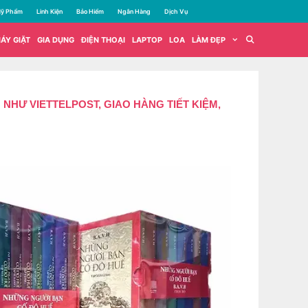
ỹ Phẩm
Linh Kiện
Bảo Hiểm
Ngân Hàng
Dịch Vụ
ÁY GIẶT
GIA DỤNG
ĐIỆN THOẠI
LAPTOP
LOA
LÀM ĐẸP
N NHƯ VIETTELPOST, GIAO HÀNG TIẾT KIỆM,