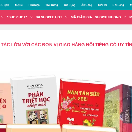
Du Lịch
Mẹ Bé
Phụ Kiện
Thú Cưng
Gia Dụng
Ăn Uống
Giải Trí
Đời Sống
M
*SHOP HOT*
0# SHOPEE HOT
MÃ GIẢM GIÁ
SHOPXUHUONG
M
I TÁC LỚN VỚI CÁC ĐƠN VỊ GIAO HÀNG NỔI TIẾNG CÓ UY TÍ