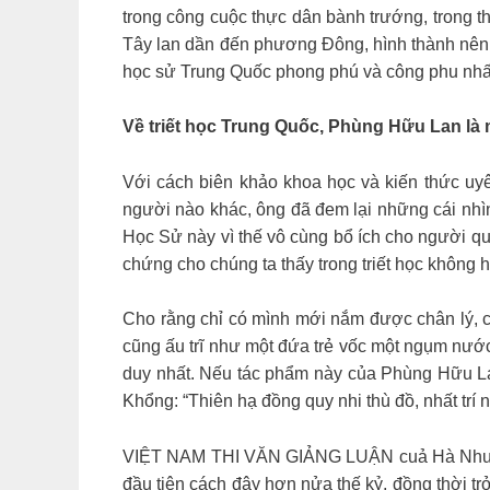
trong công cuộc thực dân bành trướng, trong 
Tây lan dần đến phương Đông, hình thành nên sự 
học sử Trung Quốc phong phú và công phu nhấ
Về triết học Trung Quốc, Phùng Hữu Lan là mộ
Với cách biên khảo khoa học và kiến thức uyê
người nào khác, ông đã đem lại những cái nhìn
Học Sử này vì thế vô cùng bổ ích cho người qua
chứng cho chúng ta thấy trong triết học không 
Cho rằng chỉ có mình mới nắm được chân lý, chỉ 
cũng ấu trĩ như một đứa trẻ vốc một ngụm nướ
duy nhất. Nếu tác phẩm này của Phùng Hữu Lan
Khổng: “Thiên hạ đồng quy nhi thù đồ, nhất trí n
VIỆT NAM THI VĂN GIẢNG LUẬN cuả Hà Như Chi
đầu tiên cách đây hơn nửa thế kỷ, đồng thời trở