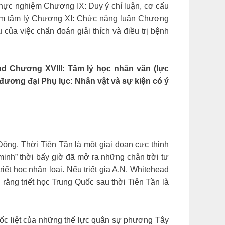
 thực nghiệm Chương IX: Duy ý chí luận, cơ cấu
iệm tâm lý Chương XI: Chức năng luận Chương
ủa việc chẩn đoán giải thích và điều trị bệnh
d Chương XVIII: Tâm lý học nhân văn (lực
ương đại Phụ lục: Nhân vật và sự kiện có ý
ông. Thời Tiên Tần là một giai đoạn cực thịnh
 minh” thời bấy giờ đã mở ra những chân trời tư
ết học nhân loại. Nếu triết gia A.N. Whitehead
ói rằng triết học Trung Quốc sau thời Tiên Tần là
hốc liệt của những thế lực quân sự phương Tây