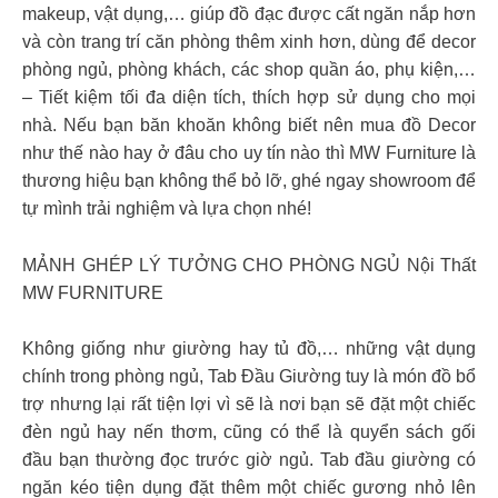
makeup, vật dụng,… giúp đồ đạc được cất ngăn nắp hơn
và còn trang trí căn phòng thêm xinh hơn, dùng để decor
phòng ngủ, phòng khách, các shop quần áo, phụ kiện,…
– Tiết kiệm tối đa diện tích, thích hợp sử dụng cho mọi
nhà. Nếu bạn băn khoăn không biết nên mua đồ Decor
như thế nào hay ở đâu cho uy tín nào thì MW Furniture là
thương hiệu bạn không thể bỏ lỡ, ghé ngay showroom để
tự mình trải nghiệm và lựa chọn nhé!
MẢNH GHÉP LÝ TƯỞNG CHO PHÒNG NGỦ Nội Thất
MW FURNITURE
Không giống như giường hay tủ đồ,… những vật dụng
chính trong phòng ngủ, Tab Đầu Giường tuy là món đồ bổ
trợ nhưng lại rất tiện lợi vì sẽ là nơi bạn sẽ đặt một chiếc
đèn ngủ hay nến thơm, cũng có thể là quyển sách gối
đầu bạn thường đọc trước giờ ngủ. Tab đầu giường có
ngăn kéo tiện dụng đặt thêm một chiếc gương nhỏ lên