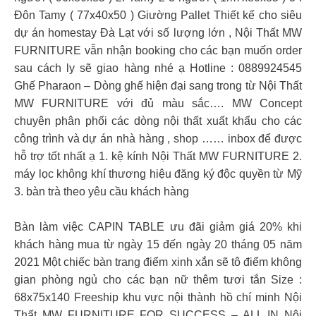
Đôn Tamy ( 77x40x50 ) Giường Pallet Thiết kế cho siêu
dự án homestay Đà Lạt với số lượng lớn , Nội Thất MW
FURNITURE vẫn nhận booking cho các bạn muốn order
sau cách ly sẽ giao hàng nhé ạ Hotline : 0889924545
Ghế Pharaon – Dòng ghế hiện đại sang trong từ Nội Thất
MW FURNITURE với đủ màu sắc…. MW Concept
chuyên phân phối các dòng nội thất xuất khẩu cho các
công trình và dự án nhà hàng , shop …… inbox để được
hỗ trợ tốt nhất ạ 1. kệ kính Nội Thất MW FURNITURE 2.
máy lọc không khí thương hiệu đăng ký độc quyền từ Mỹ
3. bàn trà theo yêu cầu khách hàng
Bàn làm việc CAPIN TABLE ưu đãi giảm giá 20% khi
khách hàng mua từ ngày 15 đến ngày 20 tháng 05 năm
2021 Một chiếc bàn trang điểm xinh xắn sẽ tô điểm không
gian phòng ngủ cho các bạn nữ thêm tươi tắn Size :
68x75x140 Freeship khu vực nội thành hồ chí minh Nội
Thất MW FURNITURE FOR SUCCESS – ALL IN Nội