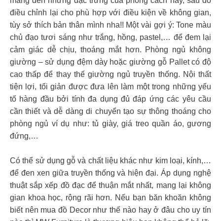
mang đến những đặc trưng của phong cách này, sau đó
điều chỉnh lại cho phù hợp với điều kiện về không gian,
tùy sở thích bản thân mình nha!! Một vài gợi ý: Tone màu
chủ đạo tươi sáng như trắng, hồng, pastel,… để đem lại
cảm giác dễ chịu, thoáng mắt hơn. Phòng ngủ không
giường – sử dụng đệm dày hoặc giường gỗ Pallet có độ
cao thấp để thay thế giường ngủ truyền thống. Nội thất
tiện lợi, tối giản được đưa lên làm một trong những yếu
tố hàng đầu bởi tính đa dụng đủ đáp ứng các yêu cầu
cần thiết và dễ dàng di chuyển tạo sự thông thoáng cho
phòng ngủ ví dụ như: tủ giày, giá treo quần áo, gương
đứng,…
Có thể sử dụng gỗ và chất liệu khác như kim loại, kính,…
để đen xen giữa truyền thống và hiện đại. Áp dụng nghệ
thuật sắp xếp đồ đạc để thuận mắt nhất, mang lại không
gian khoa học, rộng rãi hơn. Nếu bạn băn khoăn không
biết nên mua đồ Decor như thế nào hay ở đâu cho uy tín