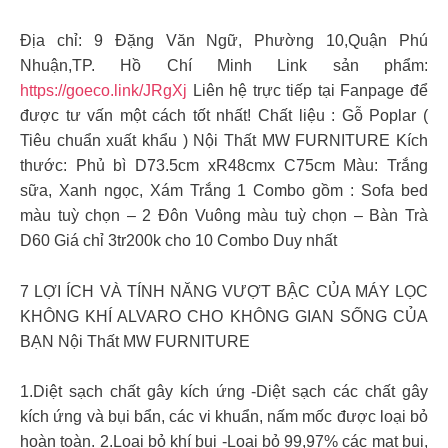
Địa chỉ: 9 Đặng Văn Ngữ, Phường 10,Quận Phú
Nhuận,TP. Hồ Chí Minh Link sản phẩm:
https://goeco.link/JRgXj
Liên hệ trực tiếp tại Fanpage để
được tư vấn một cách tốt nhất! Chất liệu : Gỗ Poplar (
Tiêu chuẩn xuất khẩu ) Nội Thất MW FURNITURE Kích
thước: Phủ bì D73.5cm xR48cmx C75cm Màu: Trắng
sữa, Xanh ngọc, Xám Trắng 1 Combo gồm : Sofa bed
màu tuỳ chọn – 2 Đôn Vuông màu tuỳ chọn – Bàn Trà
D60 Giá chỉ 3tr200k cho 10 Combo Duy nhất
7 LỢI ÍCH VÀ TÍNH NĂNG VƯỢT BẬC CỦA MÁY LỌC
KHÔNG KHÍ ALVARO CHO KHÔNG GIAN SỐNG CỦA
BẠN Nội Thất MW FURNITURE
1.Diệt sạch chất gây kích ứng -Diệt sạch các chất gây
kích ứng và bụi bẩn, các vi khuẩn, nấm mốc được loại bỏ
hoàn toàn. 2.Loại bỏ khí bụi -Loại bỏ 99,97% các mạt bụi,