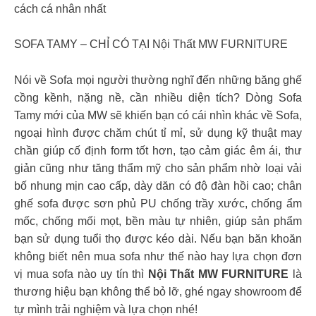
cách cá nhân nhất
️SOFA TAMY – CHỈ CÓ TẠI Nội Thất MW FURNITURE
Nói về Sofa mọi người thường nghĩ đến những băng ghế
cồng kềnh, nặng nề, cần nhiều diện tích? Dòng Sofa
Tamy mới của MW sẽ khiến bạn có cái nhìn khác về Sofa,
ngoại hình được chăm chút tỉ mỉ, sử dụng kỹ thuật may
chần giúp cố định form tốt hơn, tạo cảm giác êm ái, thư
giản cũng như tăng thẩm mỹ cho sản phẩm nhờ loại vải
bố nhung mịn cao cấp, dày dăn có độ đàn hồi cao; chân
ghế sofa được sơn phủ PU chống trầy xước, chống ẩm
mốc, chống mối mọt, bền màu tự nhiên, giúp sản phẩm
bạn sử dụng tuổi thọ được kéo dài. Nếu bạn băn khoăn
không biết nên mua sofa như thế nào hay lựa chọn đơn
vị mua sofa nào uy tín thì
Nội Thất MW FURNITURE
là
thương hiệu bạn không thể bỏ lỡ, ghé ngay showroom để
tự mình trải nghiệm và lựa chọn nhé!