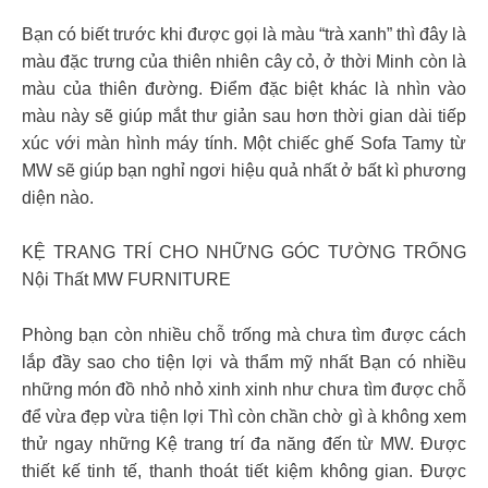
Bạn có biết trước khi được gọi là màu “trà xanh” thì đây là
màu đặc trưng của thiên nhiên cây cỏ, ở thời Minh còn là
màu của thiên đường. Điểm đặc biệt khác là nhìn vào
màu này sẽ giúp mắt thư giản sau hơn thời gian dài tiếp
xúc với màn hình máy tính. Một chiếc ghế Sofa Tamy từ
MW sẽ giúp bạn nghỉ ngơi hiệu quả nhất ở bất kì phương
diện nào.
KỆ TRANG TRÍ CHO NHỮNG GÓC TƯỜNG TRỐNG
Nội Thất MW FURNITURE
Phòng bạn còn nhiều chỗ trống mà chưa tìm được cách
lắp đầy sao cho tiện lợi và thẩm mỹ nhất Bạn có nhiều
những món đồ nhỏ nhỏ xinh xinh như chưa tìm được chỗ
để vừa đẹp vừa tiện lợi Thì còn chần chờ gì à không xem
thử ngay những Kệ trang trí đa năng đến từ MW. Được
thiết kế tinh tế, thanh thoát tiết kiệm không gian. Được