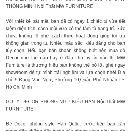
THÔNG MINH Nội Thất MW FURNITURE
Với thiết kế bắt mắt, bạn đã có ngay 1 chiếc tủ vừa tiết
kiệm diện tích, cách mùi vừa có thể làm tủ trang trí. Sức
chứa khổng lồ nhờ cách thức hoạt động giúp tối ưu
không gian trong tủ. Nhiều màu sắc, kiểu dáng cho bạn
tùy chọn. Nếu bạn băn khoăn không biết nên mua đồ
Decor như thế nào hay ở đâu cho uy tín nào thì MW
Furniture là thương hiệu bạn không thể bỏ lỡ, ghé ngay
showroom để tự mình trải nghiệm và lựa chọn nhé! Địa
chỉ: 9 Đặng Văn Ngữ, Phường 10,Quận Phú Nhuận,TP.
Hồ Chí Minh
GỢI Ý DECOR PHÒNG NGỦ KIỂU HÀN Nội Thất MW
FURNITURE
Để Decor phòng style Hàn Quốc, trước tiên bạn cần