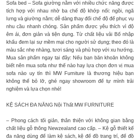
️Sofa bed – Sofa giường nằm với nhiều chức năng được
tích hợp với nhau nhờ ba chế độ khớp nối: ngồi, ngã
lưng và giường nằm; dễ dàng thay đổi chế độ để phục vụ
nhu cầu nhanh chóng. ️Sản phẩm được yêu thích vì độ
êm ái, đơn giản và tiện dụng. Từ chất liệu vải Bố nhập
khẩu đem lại sự mềm mại cho người sử dụng; theo đó là
màu sắc nhẹ nhàng, tươi sáng và phù hợp với xu hướng.
️Mua sản phẩm ngay tại đây: Nếu bạn băn khoăn không
biết nên mua sofa như thế nào hay lựa chọn đơn vị mua
sofa nào uy tín thì MW Furniture là thương hiệu bạn
không thể bỏ lỡ, ghé ngay showroom để tự mình trải
nghiệm và lựa chọn nhé!
KỆ SÁCH ĐA NĂNG Nội Thất MW FURNITURE
– Phong cách tối giản, thân thiện với không gian bằng
chất liệu gỗ thông Newzealand cao cấp. – Kệ gỗ thiết kế
đa năng dùng để làm kệ sách, kệ để đồ trang trí, để đồ