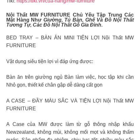
Tiki:
https://tiki.vn/cua-hang/mw-furniture
Nội Thất MW FURNITURE Chủ Yếu Tập Trung Các
Mặt Hàng Như
Giường, Tủ Bàn, Ghế Và Đồ Nội Thất
Tương Tự, Các Đồ Nội Thất Gỗ Gia Đình
.
BED TRAY – BÀN ĂN MINI TIỆN LỢI Nội Thất MW
FURNITURE
Vật dụng siêu tiện lợi vì đáp ứng được:
Bàn ăn trên giường ngủ Bàn làm việc, học tập khi cần
Nhỏ gọn, thiết kế chân gập dễ dàng cất gọn
A CASE – ĐẦY MÀU SẮC VÀ TIỆN LỢI Nội Thất MW
FURNITURE
A Case của MW được làm từ gỗ thông nhập khẩu
Newzealand, không mùi, không mối mọt và không thấm
nước. Sản phẩm đa nhiệm, chịu lực tốt; nhiều màu sắc