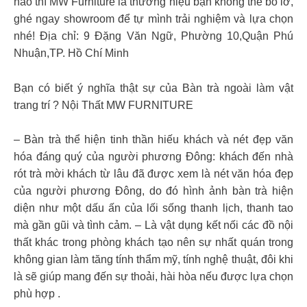
nào thì MW Furniture là thương hiệu bạn không thể bỏ lỡ,
ghé ngay showroom để tự mình trải nghiệm và lựa chọn
nhé! Địa chỉ: 9 Đặng Văn Ngữ, Phường 10,Quận Phú
Nhuận,TP. Hồ Chí Minh
Bạn có biết ý nghĩa thật sự của Bàn trà ngoài làm vật
trang trí ? Nội Thất MW FURNITURE
– Bàn trà thể hiện tinh thần hiếu khách và nét đẹp văn
hóa đáng quý của người phương Đông: khách đến nhà
rót trà mời khách từ lâu đã được xem là nét văn hóa đẹp
của người phương Đông, do đó hình ảnh bàn trà hiện
diện như một dấu ấn của lối sống thanh lịch, thanh tao
mà gần gũi và tình cảm. – Là vật dụng kết nối các đồ nội
thất khác trong phòng khách tạo nên sự nhất quán trong
không gian làm tăng tính thẩm mỹ, tính nghệ thuật, đôi khi
là sẽ giúp mang đến sự thoải, hài hòa nếu được lựa chọn
phù hợp .