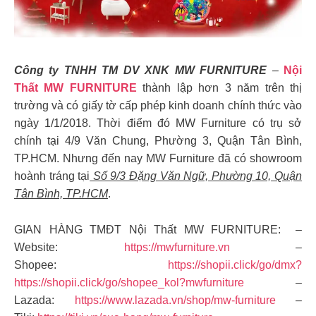
Công ty TNHH TM DV XNK MW FURNITURE
–
Nội
Thất MW FURNITURE
thành lập hơn 3 năm trên thị
trường và có giấy tờ cấp phép kinh doanh chính thức vào
ngày 1/1/2018. Thời điểm đó MW Furniture có trụ sở
chính tại 4/9 Văn Chung, Phường 3, Quận Tân Bình,
TP.HCM. Nhưng đến nay MW Furniture đã có showroom
hoành tráng tại
Số 9/3 Đặng Văn Ngữ, Phường 10, Quận
Tân Bình, TP.HCM
.
GIAN HÀNG TMĐT Nội Thất MW FURNITURE: –
Website:
https://mwfurniture.vn
–
Shopee:
https://shopii.click/go/dmx?
https://shopii.click/go/shopee_kol?mwfurniture
–
Lazada:
https://www.lazada.vn/shop/mw-furniture
–