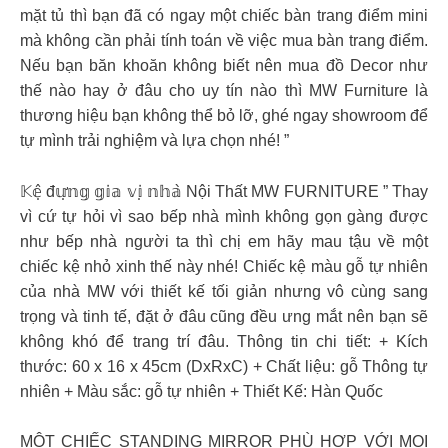
mặt tủ thì bạn đã có ngay một chiếc bàn trang điểm mini
mà không cần phải tính toán về việc mua bàn trang điểm.
Nếu bạn băn khoăn không biết nên mua đồ Decor như
thế nào hay ở đâu cho uy tín nào thì MW Furniture là
thương hiệu bạn không thể bỏ lỡ, ghé ngay showroom để
tự mình trải nghiệm và lựa chọn nhé! ”
𝕂𝕖̣̂ đ𝕦̛̣𝕟𝕘 𝕘𝕚𝕒 𝕧𝕚̣ 𝕟𝕙𝕒̀ Nội Thất MW FURNITURE ” Thay
vì cứ tự hỏi vì sao bếp nhà mình không gọn gàng được
như bếp nhà người ta thì chị em hãy mau tậu về một
chiếc kệ nhỏ xinh thế này nhé! Chiếc kệ màu gỗ tự nhiên
của nhà MW với thiết kế tối giản nhưng vô cùng sang
trọng và tinh tế, đặt ở đâu cũng đều ưng mắt nên bạn sẽ
không khó để trang trí đâu. Thông tin chi tiết: + Kích
thước: 60 x 16 x 45cm (DxRxC) + Chất liệu: gỗ Thông tự
nhiên + Màu sắc: gỗ tự nhiên + Thiết Kế: Hàn Quốc
MỘT CHIẾC STANDING MIRROR PHÙ HỢP VỚI MỌI