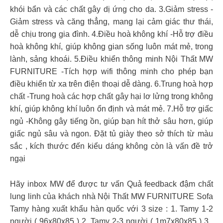
khói bẩn và các chất gây dị ứng cho da. 3.Giảm stress -
Giảm stress và căng thẳng, mang lại cảm giác thư thái,
dễ chịu trong gia đình. 4.Điều hoà không khí -Hỗ trợ điều
hoà không khí, giúp không gian sống luôn mát mẻ, trong
lành, sảng khoái. 5.Điều khiển thông minh Nội Thất MW
FURNITURE -Tích hợp wifi thông minh cho phép bạn
điều khiển từ xa trên điện thoại dễ dàng. 6.Trung hoà hợp
chất -Trung hoà các hợp chất gây hại lơ lửng trong không
khí, giúp không khí luôn ổn định và mát mẻ. 7.Hỗ trợ giấc
ngủ -Không gây tiếng ồn, giúp bạn hít thở sâu hơn, giúp
giấc ngủ sâu và ngon. Đặt tủ giày theo sở thích từ màu
sắc , kích thước đến kiểu dáng không còn là vấn đề trở
ngại
Hãy inbox MW để được tư vấn Quả feedback đậm chất
lung linh của khách nhà Nội Thất MW FURNITURE Sofa
Tamy hàng xuất khẩu hàn quốc với 3 size : 1. Tamy 1-2
người ( 96x80x85 ) 2. Tamy 2-3 người ( 1m7x80x85 ) 3 .