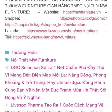
Thất MW FURNITURE GIAN HÀNG TMĐT Nội Thất MW
FURNITURE: – Website:
https://mwfurniture.vn
–
Shopee:
https://shopii.click/go/dmx?
https://shopii.click/go/shopee_kol?mwfurniture
–
Lazada:
https://www.lazada.vn/shop/mw-furniture
–
Tiki:
https://tiki.vn/cua-hang/mw-furniture
Danh
Thương Hiệu
mục
Thẻ
Nội Thất MW Furniture
DGC Selection Sẽ Là 1 Nét Chấm Phá Đầy Thú
Vị Mang Đến Diện Mạo Mới Lạ: Năng Động, Phóng
Khoáng & Trẻ Trung. Hãy Unifas-dgcs Đồng Hành
Cùng Bạn Vẽ Nên Một Bức Tranh Mùa Hè Thật Sôi
Động Và Ý Nghĩa!
Livespo Pharma Tạo Ra 1 Cuộc Cách Mạng Về