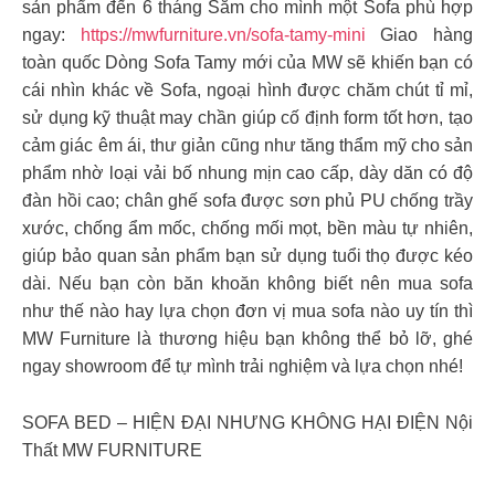
sản phẩm đến 6 tháng Sắm cho mình một Sofa phù hợp
ngay:
https://mwfurniture.vn/sofa-tamy-mini
Giao hàng
toàn quốc Dòng Sofa Tamy mới của MW sẽ khiến bạn có
cái nhìn khác về Sofa, ngoại hình được chăm chút tỉ mỉ,
sử dụng kỹ thuật may chần giúp cố định form tốt hơn, tạo
cảm giác êm ái, thư giản cũng như tăng thẩm mỹ cho sản
phẩm nhờ loại vải bố nhung mịn cao cấp, dày dăn có độ
đàn hồi cao; chân ghế sofa được sơn phủ PU chống trầy
xước, chống ẩm mốc, chống mối mọt, bền màu tự nhiên,
giúp bảo quan sản phẩm bạn sử dụng tuổi thọ được kéo
dài. Nếu bạn còn băn khoăn không biết nên mua sofa
như thế nào hay lựa chọn đơn vị mua sofa nào uy tín thì
MW Furniture là thương hiệu bạn không thể bỏ lỡ, ghé
ngay showroom để tự mình trải nghiệm và lựa chọn nhé!
SOFA BED – HIỆN ĐẠI NHƯNG KHÔNG HẠI ĐIỆN Nội
Thất MW FURNITURE