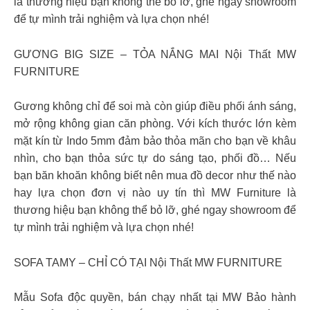
là thương hiệu bạn không thể bỏ lỡ, ghé ngay showroom
để tự mình trải nghiệm và lựa chọn nhé!
GƯƠNG BIG SIZE – TỎA NẮNG MAI Nội Thất MW
FURNITURE
Gương không chỉ để soi mà còn giúp điều phối ánh sáng,
mở rộng không gian căn phòng. Với kích thước lớn kèm
mặt kín từ Indo 5mm đảm bảo thỏa mãn cho bạn về khâu
nhìn, cho bạn thỏa sức tự do sáng tạo, phối đồ… Nếu
bạn băn khoăn không biết nên mua đồ decor như thế nào
hay lựa chọn đơn vị nào uy tín thì MW Furniture là
thương hiệu bạn không thể bỏ lỡ, ghé ngay showroom để
tự mình trải nghiệm và lựa chọn nhé!
SOFA TAMY – CHỈ CÓ TẠI Nội Thất MW FURNITURE
Mẫu Sofa độc quyền, bán chạy nhất tại MW Bảo hành