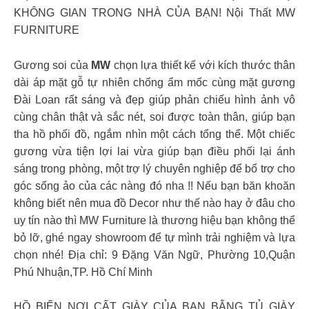
KHÔNG GIAN TRONG NHÀ CỦA BẠN! Nội Thất MW
FURNITURE
Gương soi của
MW
chọn lựa thiết kế với kích thước thân
dài áp mặt gỗ tự nhiên chống ẩm mốc cùng mặt gương
Đài Loan rất sáng và đẹp giúp phản chiếu hình ảnh vô
cùng chân thật và sắc nét, soi được toàn thân, giúp bạn
tha hồ phối đồ, ngắm nhìn một cách tổng thể. Một chiếc
gương vừa tiện lợi lai vừa giúp bạn điều phối lại ánh
sáng trong phòng, một trợ lý chuyên nghiệp để bổ trợ cho
góc sống ảo của các nàng đó nha !! Nếu bạn băn khoăn
không biết nên mua đồ Decor như thế nào hay ở đâu cho
uy tín nào thì MW Furniture là thương hiệu bạn không thể
bỏ lỡ, ghé ngay showroom để tự mình trải nghiệm và lựa
chọn nhé! Địa chỉ: 9 Đặng Văn Ngữ, Phường 10,Quận
Phú Nhuận,TP. Hồ Chí Minh
HỒ BIẾN NƠI CẤT GIÀY CỦA BẠN BẰNG TỦ GIÀY