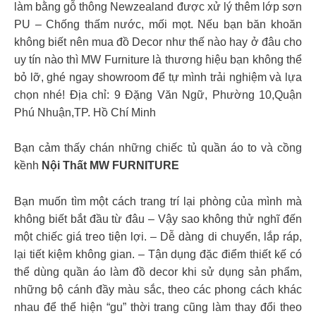
làm bằng gỗ thông Newzealand được xử lý thêm lớp sơn
PU – Chống thấm nước, mối mọt. Nếu bạn băn khoăn
không biết nên mua đồ Decor như thế nào hay ở đâu cho
uy tín nào thì MW Furniture là thương hiệu bạn không thể
bỏ lỡ, ghé ngay showroom để tự mình trải nghiệm và lựa
chọn nhé! Địa chỉ: 9 Đặng Văn Ngữ, Phường 10,Quận
Phú Nhuận,TP. Hồ Chí Minh
Bạn cảm thấy chán những chiếc tủ quần áo to và cồng
kềnh
Nội Thất MW FURNITURE
Bạn muốn tìm một cách trang trí lại phòng của mình mà
không biết bắt đầu từ đâu – Vậy sao không thử nghĩ đến
một chiếc giá treo tiện lợi. – Dễ dàng di chuyển, lắp ráp,
lại tiết kiệm không gian. – Tận dụng đặc điểm thiết kế có
thể dùng quần áo làm đồ decor khi sử dụng sản phẩm,
những bộ cánh đầy màu sắc, theo các phong cách khác
nhau để thể hiện “gu” thời trang cũng làm thay đổi theo