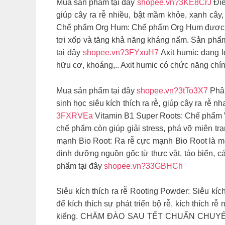
Mua sản phẩm tại đây
shopee.vn?3KE8CrJ
Điề
giúp cây ra rễ nhiều, bật mầm khỏe, xanh cây
Chế phẩm Org Hum: Chế phẩm Org Hum được nhập 
tơi xốp và tăng khả năng kháng nấm. Sản phẩm 
tại đây
shopee.vn?3FYxuH7
Axit humic dạng l
hữu cơ, khoáng,.. Axit humic có chức năng chín
Mua sản phẩm tại đây
shopee.vn?3tTo3X7
Phân
sinh học siêu kích thích ra rễ, giúp cây ra rễ
3FXRVEa
Vitamin B1 Super Roots: Chế phẩm V
chế phẩm còn giúp giải stress, phá vỡ miên t
mạnh Bio Root: Ra rễ cực mạnh Bio Root là một
dinh dưỡng nguồn gốc từ thực vật, tảo biển, c
phẩm tại đây
shopee.vn?33GBHCh
Siêu kích thích ra rễ Rooting Powder: Siêu kí
để kích thích sự phát triển bộ rễ, kích thích r
kiểng.
CHĂM ĐÀO SAU TẾT CHUẨN CHUYÊN GIA