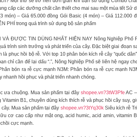
cách? Mọi thứ sẽ trở nên đơn giản khi bạn sử dụng Combo chă
ng cấp các dưỡng chất cần thiết cho mai sau một mùa tết Sử d
i (3 món) – Giá 65.000 đồng Gói Basic (4 món) – Giá 112.000
IỄN PHÍ trong quá trình sử dụng bộ sản phẩm
À ĐƯỢC TIN DÙNG NHẤT HIỆN NAY Nông Nghiệp Phố Rễ cây
á trình sinh trưởng và phát triển của cây. Đặc biệt giai đoạn s
h là phục hồi bộ rễ. Với top 10 phân bón kích rễ cây “quốc dân”
bạn chỉ cần để lại dấu “.”, Nông Nghiệp Phố sẽ liên hệ ngay ch
hân bón ra rễ cực mạnh N3M: Phân bón ra rễ cực mạnh N3M 
ây nhanh hồi phục và phát triển nhanh chóng.
ược ưa chuộng. Mua sản phẩm tại đây
shopee.vn?3tW3Pfe
AC – 
Vitamin B1, chuyên dùng kích thích rễ và phục hồi cây suy, giú
 cây. Mua sản phẩm tại đây
shopee.vn?3tYq30k
Siêu kích rễ Tr
ữu cơ cao cấp như mật ong, acid humic, acid amin, vitamin
g chồi cực mạnh.