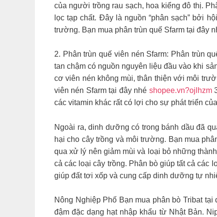
của người trồng rau sạch, hoa kiểng đô thị. P
lọc tạp chất. Đây là nguồn “phân sạch” bởi hộ
trường. Bạn mua phân trùn quế Sfarm tại đây 
2. Phân trùn quế viên nén Sfarm: Phân trùn q
tan chậm có nguồn nguyên liệu đầu vào khi sản
cơ viên nén không mùi, thân thiện với môi trư
viên nén Sfarm tại đây nhé
shopee.vn?ojlhzm
3
các vitamin khác rất có lợi cho sự phát triển của
Ngoài ra, dinh dưỡng có trong bánh dầu đã qu
hại cho cây trồng và môi trường. Bạn mua phâ
qua xử lý nên giảm mùi và loại bỏ những thành 
cả các loại cây trồng. Phân bò giúp tất cả các lo
giúp đất tơi xốp và cung cấp dinh dưỡng tự nhi
Nông Nghiệp Phố Bạn mua phân bò Tribat tại
đậm đặc dạng hạt nhập khẩu từ Nhật Bản. Nip