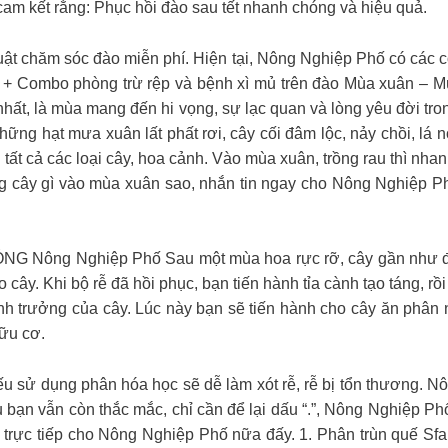
cam kết rằng: Phục hồi đào sau tết nhanh chóng và hiệu quả.
uật chăm sóc đào miễn phí. Hiện tại, Nông Nghiệp Phố có các 
s + Combo phòng trừ rệp và bệnh xì mủ trên đào
Mùa xuân – Mù
ất, là mùa mang đến hi vọng, sự lạc quan và lòng yêu đời tron
 những hạt mưa xuân lất phất rơi, cây cối đâm lộc, nảy chồi, lá
g tất cả các loại cây, hoa cảnh. Vào mùa xuân, trồng rau thì nha
g cây gì vào mùa xuân sao, nhắn tin ngay cho Nông Nghiệp Phố
ông Nghiệp Phố Sau một mùa hoa rực rỡ, cây gần như đã k
cây. Khi bộ rễ đã hồi phục, bạn tiến hành tỉa cành tạo táng, r
sinh trưởng của cây. Lúc này bạn sẽ tiến hành cho cây ăn phâ
ữu cơ.
u sử dụng phân hóa học sẽ dễ làm xót rễ, rễ bị tổn thương. N
u bạn vẫn còn thắc mắc, chỉ cần để lại dấu “.”, Nông Nghiệp Phố
n trực tiếp cho Nông Nghiệp Phố nữa đấy. 1. Phân trùn quế Sf