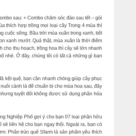
combo sau: + Combo chăm sóc đào sau tết – gói
a thích hợp trồng mọi loại cây Trong 4 mùa thì
g cuộc sống. Bầu trời mùa xuân trong xanh, tiết
 non xanh mướt. Quả thật, mùa xuân là thời điểm
nh cho thu hoạch, trồng hoa thì cây sẽ lớn nhanh
 nhé. Ở đây, chúng tôi có tất cả những gì bạn
ệt quệ, bạn cần nhanh chóng giúp cây phục
ồi nuôi cành lá để chuẩn bị cho mùa hoa sau, đây
n nhưng tuyệt đối không được sử dụng phân hóa
ông Nghiệp Phố gợi ý cho bạn 07 loại phân hữu
 sẽ liên hệ cho bạn ngay thôi. Ngoài ra, bạn có
arm: Phân trùn quế Sfarm là sản phẩm yêu thích