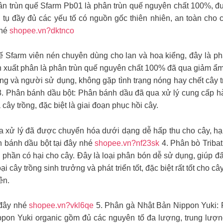
hân trùn quế Sfarm Pb01 là phân trùn quế nguyên chất 100%, đư
i tụ đầy đủ các yếu tố có nguồn gốc thiên nhiên, an toàn cho 
nhé
shopee.vn?dktnco
uế Sfarm viên nén chuyên dùng cho lan và hoa kiểng, đây là p
 xuất phân là phân trùn quế nguyên chất 100% đã qua giảm ẩm,
ờng và người sử dụng, không gặp tình trạng nóng hay chết cây 
. Phân bánh dầu bột: Phân bánh dầu đã qua xử lý cung cấp 
 cây trồng, đặc biệt là giai đoạn phục hồi cây.
a xử lý đã được chuyển hóa dưới dạng dễ hấp thu cho cây, hạ
n bánh dầu bột tại đây nhé
shopee.vn?nf23sk
4. Phân bò Tribat
phần có hại cho cây. Đây là loại phân bón dễ sử dụng, giúp đấ
ại cây trồng sinh trưởng và phát triển tốt, đặc biệt rất tốt cho c
ên.
 đây nhé
shopee.vn?vkl6qe
5. Phân gà Nhật Bản Nippon Yuki: 
pon Yuki organic gồm đủ các nguyên tố đa lượng, trung lượn