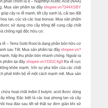
h phần chính là α – Naphthyl Acetic Acid (NAA)
ồng. Mua sản phẩm tại đây
shopee.vn?344XSBY
p cây ra rễ mạnh, tốt cây xanh lá, cải tạo đất
 hoa lan, cúc và các loại bonsai. Mua sản phẩm
 được sử dụng cho cây trồng để cung cấp chất
n và chống ngộ độc hữu cơ.
ra rễ – Terra Sorb Root là dạng phân bón hữu cơ
nhanh sau Tết. Mua sản phẩm tại đây
shopee.vn?
mạnh, hấp thu phân bón nhanh chóng. Ngoài ra
ản phẩm tại đây
shopee.vn?33GC4g9
Ra rễ cực
 trồng khỏe mạnh. Với sự pha trộn của các chất
ích phát triển bộ rễ một cách mạnh mẽ. Mua sản
 chứa hoạt chất Inđol-3 butyric acid được dùng
cây trồng. Đặc biệt là các loại phong lan và cây
a đào sau tết sẽ thật sự đơn giản khi sử