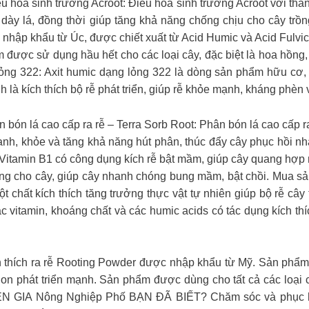
u hòa sinh trưởng Acroot: Điều hòa sinh trưởng Acroot với thàn
, dày lá, đồng thời giúp tăng khả năng chống chịu cho cây tr
khẩu từ Úc, được chiết xuất từ Acid Humic và Acid Fulvic giú
được sử dụng hầu hết cho các loại cây, đặc biệt là hoa hồng,
ỏng 322: Axit humic dạng lỏng 322 là dòng sản phẩm hữu cơ,
h là kích thích bộ rễ phát triển, giúp rễ khỏe mạnh, kháng phè
 bón lá cao cấp ra rễ – Terra Sorb Root: Phân bón lá cao cấp 
 nhanh, khỏe và tăng khả năng hút phân, thúc đẩy cây phục hồi 
itamin B1 có công dụng kích rễ bật mầm, giúp cây quang hợp 
rạng cho cây, giúp cây nhanh chóng bung mầm, bật chồi. Mua s
 chất kích thích tăng trưởng thực vật tự nhiên giúp bộ rễ cây
ác vitamin, khoáng chất và các humic acids có tác dụng kích th
ch thích ra rễ Rooting Powder được nhập khẩu từ Mỹ. Sản phẩm
ễ non phát triển mạnh. Sản phẩm được dùng cho tất cả các loại 
 Nông Nghiệp Phố BẠN ĐÃ BIẾT? Chăm sóc và phục hồi ho