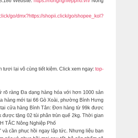
08.186 Website:
https://nongnghieppho.vn/
Nông
.click/go/dmx?https://shopii.click/go/shopee_kol?
ơi lại vô cùng tiết kiệm. Click xem ngay:
top-
xứ rõ ràng Đa dạng hàng hóa với hơn 1000 sản
a hàng mới tại 66 Gò Xoài, phường Bình Hưng
 tại cửa hàng Bình Tân: Đơn hàng từ 99k được
k được tặng 02 túi phân trùn quế 2kg. Thời gian
 TẮC Nông Nghiệp Phố
” và cần phục hồi ngay lập tức. Nhưng liệu bạn