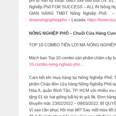
phí tư vấn kỹ thuật: 0865 399 086 Địa chỉ: 8
Nghiệp Phố FOR SUCCESS – ALL IN Nông Ng
GIAN HÀNG TMĐT Nông Nghiệp Phố: – 
shopnongnghieppho
– Lazada:
https://www.la
NÔNG NGHIỆP PHỐ – Chuỗi Cửa Hàng Cung 
TOP 10 COMBO TIỆN LỢI MÀ NÔNG NGHI
Mách bạn Top 10 combo sản phẩm chăm cây bán
10-combo-nong-nghiep-pho…
Cam kết khi mua hàng tại Nông Nghiệp Phố: T
phẩm Chào đón cửa hàng Nông Nghiệp Phố tại
Hòa A, quận Bình Tân, TP. HCM với nhiều ưu 
tặng 01 túi hạt giống bất kỳ trị giá 9k. Đơn h
khuyến mãi: 23/02/2022 – 09/03/2022.
BÍ QUY
Vì sao cần phục hồi mai tết? Sau một mùa tết 