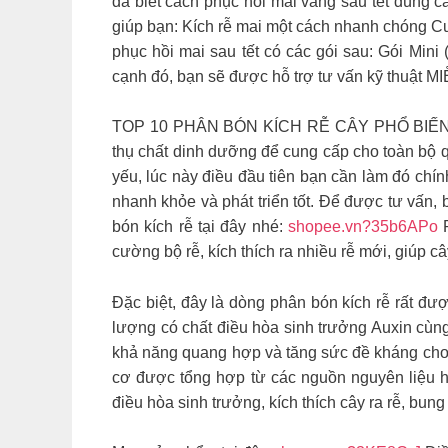
đã biết cách phục hồi mai vàng sau tết đúng 
giúp bạn: Kích rễ mai một cách nhanh chóng Cu
phục hồi mai sau tết có các gói sau: Gói Min
cạnh đó, bạn sẽ được hỗ trợ tư vấn kỹ thuật M
TOP 10 PHÂN BÓN KÍCH RỄ CÂY PHỔ BIẾN V
thụ chất dinh dưỡng để cung cấp cho toàn bộ qu
yếu, lúc này điều đầu tiên bạn cần làm đó chín
nhanh khỏe và phát triển tốt. Để được tư vấn, 
bón kích rễ tại đây nhé:
shopee.vn?35b6APo
P
cường bộ rễ, kích thích ra nhiều rễ mới, giúp c
Đặc biệt, đây là dòng phân bón kích rễ rất đ
lượng có chất điều hòa sinh trưởng Auxin cùng 
khả năng quang hợp và tăng sức đề kháng cho
cơ được tổng hợp từ các nguồn nguyên liệu h
điều hòa sinh trưởng, kích thích cây ra rễ, bun