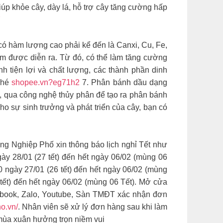
giúp khỏe cây, dày lá, hỗ trợ cây tăng cường hấp
7
ó hàm lượng cao phải kể đến là Canxi, Cu, Fe,
ạm được diễn ra. Từ đó, có thể làm tăng cường
h tiện lợi và chất lượng, các thành phần dinh
nhé
shopee.vn?eg71h2
7. Phân bánh dầu dạng
, qua công nghệ thủy phân để tạo ra phân bánh
sự sinh trưởng và phát triển của cây, bạn có
ng Nghiệp Phố xin thông báo lịch nghỉ Tết như
 28/01 (27 tết) đến hết ngày 06/02 (mùng 06
 ngày 27/01 (26 tết) đến hết ngày 06/02 (mùng
 tết) đến hết ngày 06/02 (mùng 06 Tết). Mở cửa
acebook, Zalo, Youtube, Sàn TMĐT xác nhận đơn
o.vn/
. Nhân viên sẽ xử lý đơn hàng sau khi làm
 mùa xuân hưởng trọn niềm vui