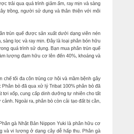
ợc trải qua quá trình giảm ẩm, ray mịn và sàng
cây trồng, người sử dụng và thân thiện với môi
hân trùn quế được sản xuất dưới dạng viên nén
 sàng lọc và ray mịn. Đây là loại phân bón hữu
trong quá trình sử dụng. Bạn mua phân trùn quế
hàm lượng đạm hữu cơ lên đến 40%, khoáng và
n chế tối đa côn trùng cơ hội và mầm bệnh gây
: Phân bò đã qua xử lý Tribat 100% phân bò đã
t tơi xốp, cung cấp dinh dưỡng tự nhiên cho tất
ây cảnh. Ngoài ra, phân bò còn cải tạo đất bị cằn,
Phân gà Nhật Bản Nippon Yuki là phân hữu cơ
g và vi lượng ở dạng cây dễ hấp thu. Phân gà