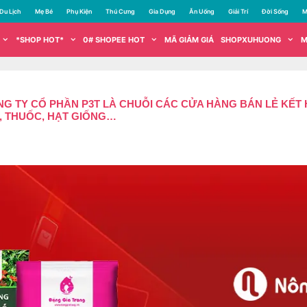
Du Lịch
Mẹ Bé
Phụ Kiện
Thú Cưng
Gia Dụng
Ăn Uống
Giải Trí
Đời Sống
M
*SHOP HOT*
0# SHOPEE HOT
MÃ GIẢM GIÁ
SHOPXUHUONG
M
 TY CỔ PHẦN P3T LÀ CHUỖI CÁC CỬA HÀNG BÁN LẺ KẾT 
, THUỐC, HẠT GIỐNG…