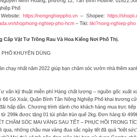
1, Nguyễn Minh Hoàng, phường 12, Tân Bình Hotline: 02822.5
hiệp Phố
Website:
https://nongnghieppho.vn
– Shopee:
https://shopii
zada.vn/shop/nong-nghiep-pho-hcm
– Tiki:
tiki?nong-nghiep-pho
Cấp Vật Tư Trồng Rau Và Hoa Kiểng Nơi Phố Thị.
ỆP PHỐ KHUYÊN DÙNG
 chạy nhất năm 2022 giúp bạn chăm sóc vườn nhà thêm xanh tư
ư vấn kỹ thuật miễn phí Hàng chất lượng – nguồn gốc xuất 
 66 Gò Xoài, Quận Bình Tân Nông Nghiệp Phố khai trương cử
đãi hấp dẫn. Chương trình dành cho khách hàng mua trực tiếp
àng từ 299k được tặng 01 túi phân trùn quế 2kg. Đơn hàng từ 499
ẾT CHĂM SÓC MAI VÀNG SAU TẾT – PHỤC HỒI TRONG TÍCH
đi qua, những chậu mai vàng đua sắc ngày tết đã quá “kiệt sức