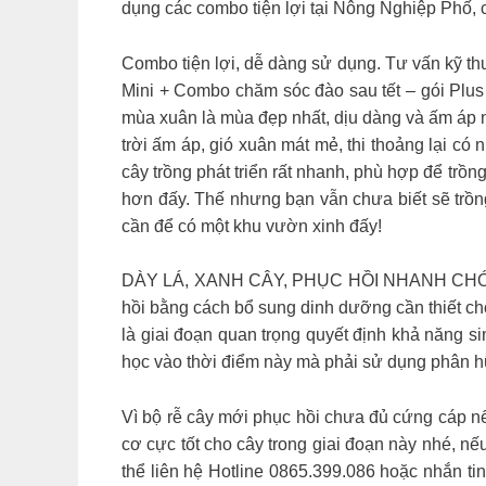
dụng các combo tiện lợi tại Nông Nghiệp Phố, 
Combo tiện lợi, dễ dàng sử dụng. Tư vấn kỹ th
Mini + Combo chăm sóc đào sau tết – gói Plu
mùa xuân là mùa đẹp nhất, dịu dàng và ấm áp nh
trời ấm áp, gió xuân mát mẻ, thi thoảng lại có
cây trồng phát triển rất nhanh, phù hợp để trồn
hơn đấy. Thế nhưng bạn vẫn chưa biết sẽ trồn
cần để có một khu vườn xinh đấy!
DÀY LÁ, XANH CÂY, PHỤC HỒI NHANH CHÓNG N
hồi bằng cách bổ sung dinh dưỡng cần thiết cho 
là giai đoạn quan trọng quyết định khả năng 
học vào thời điểm này mà phải sử dụng phân h
Vì bộ rễ cây mới phục hồi chưa đủ cứng cáp nế
cơ cực tốt cho cây trong giai đoạn này nhé, nế
thể liên hệ Hotline 0865.399.086 hoặc nhắn ti