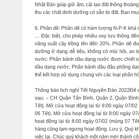
Nhật Bản giúp giữ ẩm, cải tạo đất thông thoáng,
thu các chất dinh dưỡng có sẵn từ đất. Bạn m
6. Phân dê: Phân dê có hàm lượng N-P-K khá câ
… Đặc biệt, cho phép nhiều oxy lưu thông đến 
năng suất cây trồng lên đến 20%. Phân dê đượ
dưỡng ở dạng dễ tiêu, không có mùi hôi, an 
nước: Phân bánh dầu dạng nước được chiết xuấ
dầu dạng nước. Phân bánh dầu đậu phộng dạng
thể kết hợp sử dụng chung với các loại phân hữ
Thông báo lịch nghỉ Tết Nguyên Đán 2022Để qu
sau: – CH Quận Tân Bình, Quận 2, Quận Bình
Tết). Mở cửa hoạt động lại từ 8:00 ngày 07/02
06 Tết). Mở cửa hoạt động lại từ 8:00 ngày 07
hoạt động lại từ 8:00 ngày 07/02 (mùng 07 Tết
hàng cũng tạm ngưng hoạt động. Lưu ý, Quý kh
việc lại. Chúc quý khách một năm mới thành cô