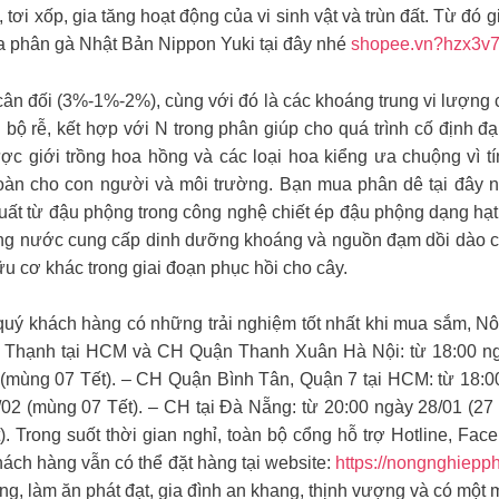
 tơi xốp, gia tăng hoạt động của vi sinh vật và trùn đất. Từ đó 
ua phân gà Nhật Bản Nippon Yuki tại đây nhé
shopee.vn?hzx3v
n đối (3%-1%-2%), cùng với đó là các khoáng trung vi lượng c
bộ rễ, kết hợp với N trong phân giúp cho quá trình cố định đ
c giới trồng hoa hồng và các loại hoa kiểng ưa chuộng vì tín
toàn cho con người và môi trường. Bạn mua phân dê tại đây 
t từ đậu phộng trong công nghệ chiết ép đậu phộng dạng hạt
 nước cung cấp dinh dưỡng khoáng và nguồn đạm dồi dào cho 
u cơ khác trong giai đoạn phục hồi cho cây.
ý khách hàng có những trải nghiệm tốt nhất khi mua sắm, Nô
 Thạnh tại HCM và CH Quận Thanh Xuân Hà Nội: từ 18:00 ngày
 (mùng 07 Tết). – CH Quận Bình Tân, Quận 7 tại HCM: từ 18:00
/02 (mùng 07 Tết). – CH tại Đà Nẵng: từ 20:00 ngày 28/01 (27
). Trong suốt thời gian nghỉ, toàn bộ cổng hỗ trợ Hotline, F
ách hàng vẫn có thể đặt hàng tại website:
https://nongnghiepph
ng, làm ăn phát đạt, gia đình an khang, thịnh vượng và có một