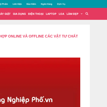
ỹ Phẩm
Linh Kiện
Bảo Hiểm
Ngân Hàng
Dịch Vụ
ÁY GIẶT
GIA DỤNG
ĐIỆN THOẠI
LAPTOP
LOA
LÀM ĐẸP
HỢP ONLINE VÀ OFFLINE CÁC VẬT TƯ CHẤT