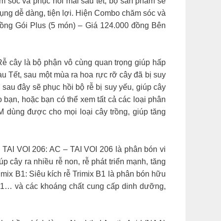
m sóc và phục hồi mai sau tết, bộ sản phẩm sẽ
ụng dễ dàng, tiện lợi. Hiện Combo chăm sóc và
 đồng Gói Plus (5 món) – Giá 124.000 đồng Bên
 là bộ phận vô cùng quan trọng giúp hấp
au Tết, sau một mùa ra hoa rực rỡ cây đã bị suy
 sau đây sẽ phục hồi bộ rễ bị suy yếu, giúp cây
o bạn, hoặc bạn có thể xem tất cả các loại phân
dùng được cho mọi loại cây trồng, giúp tăng
TAI VOI 206: AC – TAI VOI 206 là phân bón vi
p cây ra nhiều rễ non, rễ phát triển mạnh, tăng
imix B1: Siêu kích rễ Trimix B1 là phân bón hữu
 B1… và các khoáng chất cung cấp dinh dưỡng,