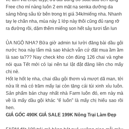
Free cho mí nàng luôn 2 em mặt nạ senka dưỡng da
sáng hồng sâu từ bên trong trị giá 34k/miếng nha. Nhanh
tay lẹ chân nha, mùa này 1 lớp này thôi cũng đủ rạng rỡ
ra đường rồi, dặm thêm miếng son hết sảy tươi tắn lun
ỦA NGỘ NHA? Bữa giờ admin tui lười đăng bài dầu gội
nước hoa này lắm mà sao khách vẫn cứ đặt mua ầm ầm
là sao ta??? Nay check kho còn đúng 126 chai và nghe
nói qua Tết mới có lại nên tui lật đật đăng liền cho mấy
chị nè.
Hốt lẹ hốt lẹ nha, chai dầu gội thơm và mượt dã man, tới
nửa lít mà có trăm mấy lại còn tặng cái túi xinh xỉu luôn.
Sản phẩm bán chạy nhất nhà Farm luôn đó, em này mà
về là mấy dầu gội khác “ế luôn” là mấy chị hiểu sao rồi
hen.
GIÁ GỐC 490K GIÁ SALE 199K Nông Trại Làm Đẹp