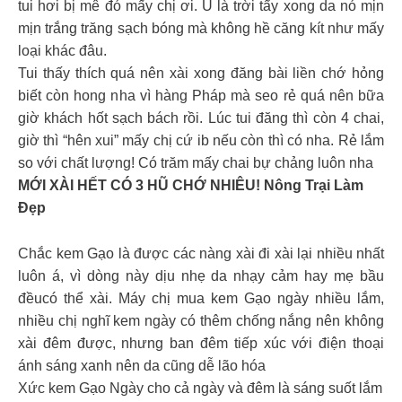
tui hơi bị mê đó mấy chị ơi. U là trời tẩy xong da nó mịn
mịn trắng trăng sạch bóng mà không hề căng kít như mấy
loại khác đâu.
Tui thấy thích quá nên xài xong đăng bài liền chớ hỏng
biết còn hong nha vì hàng Pháp mà seo rẻ quá nên bữa
giờ khách hốt sạch bách rồi. Lúc tui đăng thì còn 4 chai,
giờ thì “hên xui” mấy chị cứ ib nếu còn thì có nha. Rẻ lắm
so với chất lượng! Có trăm mấy chai bự chảng luôn nha
MỚI XÀI HẾT CÓ 3 HŨ CHỚ NHIÊU! Nông Trại Làm
Đẹp
Chắc kem Gạo là được các nàng xài đi xài lại nhiều nhất
luôn á, vì dòng này dịu nhẹ da nhạy cảm hay mẹ bầu
đềucó thể xài. Máy chị mua kem Gạo ngày nhiều lắm,
nhiều chị nghĩ kem ngày có thêm chống nắng nên không
xài đêm được, nhưng ban đêm tiếp xúc với điện thoại
ánh sáng xanh nên da cũng dễ lão hóa
Xức kem Gạo Ngày cho cả ngày và đêm là sáng suốt lắm