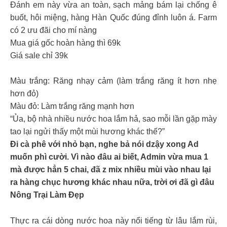
Đánh em này vừa an toàn, sạch mảng bám lại chống ê
buốt, hôi miệng, hàng Hàn Quốc đúng đỉnh luôn á. Farm
có 2 ưu đãi cho mí nàng
Mua giá gốc hoàn hàng thì 69k
Giá sale chỉ 39k
Màu trắng: Răng nhạy cảm (làm trắng răng ít hơn nhẹ
hơn đỏ)
Màu đỏ: Làm trắng răng mạnh hơn
“Ủa, bộ nhà nhiều nước hoa lắm hả, sao mỗi lần gặp mày
tao lại ngửi thấy một mùi hương khác thế?”
Đi cà phê với nhỏ bạn, nghe bả nói dzậy xong Ad
muốn phì cười. Vì nào đâu ai biết, Admin vừa mua 1
mà được hẳn 5 chai, đã z mix nhiều mùi vào nhau lại
ra hàng chục hương khác nhau nữa, trời ơi đã gì đâu
Nông Trại Làm Đẹp
Thực ra cái dòng nước hoa này nổi tiếng từ lâu lắm rùi,