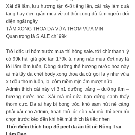
Xài đã lắm, lưu hương tận 6-8 tiếng lận, cái này làm quà
tặng hay đơn giản mua về xịt thôi cũng đủ làm người đối
diện ngất ngây
TẮM XONG THOA DA VỪA THƠM VỪA MỊN
Quan trọng là S.ALE chỉ 99k
Trời đấc ưi hổm trước mua thì hỏng sale. tới chừ thanh lý
có 99k hà, giá gốc tận 179k á, nàng nào mua đợt này là
lời lắm lắm luôn, Dòng dưỡng thể hương nước hoa này
ai mà tẩy da chết body xong thoa da cứ gọi là y như vừa
xịt dầu thơm luôn, lại còm mềm mịn ẩm mượt nữa
Admin thích cái này vì 3in1 dưỡng trắng – dưỡng ẩm –
hương nước hoa. Xài mà mí đứa bạn đứng cạnh thấy
thơm cực. Da ai hay bị bong tróc, khô sạm nứt nẻ càng
phải xài cho Admin, trnah thủ lúc còn vài mùi thì xem rùi
chọn trước kẻo đến khi hết mùi thích là tiếc nhen
Thời điểm thích hợp để peel da ăn tết nè Nông Trại
Làm Đẹp