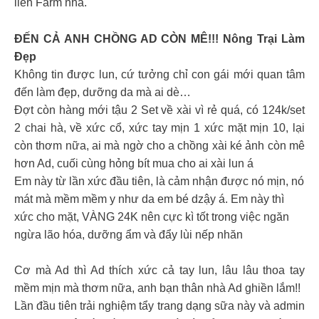
liền Farm nha.
ĐẾN CẢ ANH CHỒNG AD CÒN MÊ!!! Nông Trại Làm
Đẹp
Không tin được lun, cứ tưởng chỉ con gái mới quan tâm
đến làm đẹp, dưỡng da mà ai dè…
Đợt còn hàng mới tậu 2 Set về xài vì rẻ quá, có 124k/set
2 chai hà, về xức cổ, xức tay mịn 1 xức mặt mịn 10, lại
còn thơm nữa, ai mà ngờ cho a chồng xài ké ảnh còn mê
hơn Ad, cuối cùng hỏng bít mua cho ai xài lun á
Em này từ lần xức đầu tiên, là cảm nhận được nó mịn, nó
mát mà mềm mềm y như da em bé dzậy á. Em này thì
xức cho mặt, VÀNG 24K nên cực kì tốt trong việc ngăn
ngừa lão hóa, dưỡng ẩm và đẩy lùi nếp nhăn
Cơ mà Ad thì Ad thích xức cả tay lun, lâu lâu thoa tay
mềm mịn mà thơm nữa, anh bạn thân nhà Ad ghiền lắm!!
Lần đầu tiên trải nghiệm tẩy trang dạng sữa này và admin