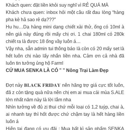
Khách quen: đặt liền khỏi suy nghĩ vì RẺ QUÁ MÀ
Khách chưa quen: inbox hỏi một câu rất đau lòng “hàng
pha kè hả sao rẻ dạ???”
Hu hu…Dạ hàng mini dạng chiết xài thử, ống có 10ml à
nên giá này đúng rồi mấy chị ơi. 1 chai 180ml có 280k
chiết ra là được 18 ống vầy luôn á…
Vậy nha, sẵn admin tui thông báo là còn có 20 mấy set là
hết luôn chị nào lấy nhắn liền nha. Cảm ơn cả nhà đã
luôn tin tưởng ủng hộ Farm!
CỨ MUA SENKA LÀ CÓ ” ” Nông Trại Làm Đẹp
Đợt này 𝐁𝐋𝐀𝐂𝐊 𝐅𝐑𝐈𝐃𝐀𝐘 nên hãng trợ giá cực tốt luôn,
đã z còn tặng quà nữa nên chị em ai mua cái mùa S.ALE
lớn nhất năm này là lời lắm nha
Nhìn tưởng về đủ zị thui chứ mỗi loại có 1,2 tuýp, chai à,
ai nhanh tay thì hốt được chứ chậm tay là hết hàng liền
luôn á
Hiện tại đang có ưu đãi : Mua bất kì sản phẩm SENKA