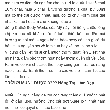
mà hem có tiền trỉa nghiệm chai bự, zị là quất 1 set 5 chai
10ml/chai, mua 5 chai là tương đương 1 chai bự 50ml
mà có thể xài được nhiều mùi, coi zị chứ Form chai dài
nha, xài lâu hết lắm chứ không ítđâu á
dòng Bath& Body Works của Mỹ này nổi tiếng chiều lòng
chị em phụ nữ khắp quốc tế luôn, thiết kế cho đến mùi
hương ta nói mát – ngọt- bánh bèo- sexy cá tính gì có đủ
hết, mua nguyên set về làm quà hay xài hơi bị hợp lý
Vì cũng cận Tết rồi ai chả muốn thơm, quất liền 1 set nha
mí nàng, đảm bảo thơm ngất ngây thơm quên lối về luôn.
Farm về có vài chục set thôi, bay cũng gần nửa rồi, nàng
nào chưa đặt tranh thủ nha, nhu cầu về thơm cận Tết cao
lắm lun đó nha
TRỜI ƠI MUA 1 ĐƯỢC 3??? Nông Trại Làm Đẹp
Nhiều lúc nghĩ hàng đã xịn còn tặng thêm quà không biết
lời ở đâu luôn, hưởng ứng cái đợt S.ale lớn nhất năm
nên mới có quyết định táo bạo z nè