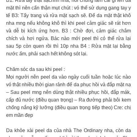
B1: Rửa tay thật sạchhh nha, nói chung làm cái gì lên da
mặt thì nên cẩn thận mụt chút : vó thể sử dụng gang tay y
tế B3: Tẩy trang và rửa mặt sạch sẽ. Để da mặt thật khô
nha mng nếu không khô thì khi peel cảm giác sẽ rát hơn
và dễ bị kích ứng hơn. B3 : Chờ đợi, cảm giác châm
chích và hơi ngứa. Bác nào mới peel thì có thể rửa lại
sau 5p còn quen rồi thì 10p nha B4 : Rửa mặt lại bằng
nước ấm, phải sạch hết không sót lại.
Chăm sóc da sau khi peel :
Mọi người nên peel da vào ngày cuối tuần hoặc lúc nào
vó thật nhiều thời gian rảnh để da phục hồi và đắp mặt nạ
– Sau peel mng nên dùng thật nhiều phục hồi, đắp mák,
cấp đủ nước (điều quan trọng) – Ra đường phải bôi kem
chống nắng kỹ lưỡng (điều quan trọng tiếp theo) Cre: chị
em mần đẹp
Da khỏe xài peel da của nhà The Ordinary nha, còn da