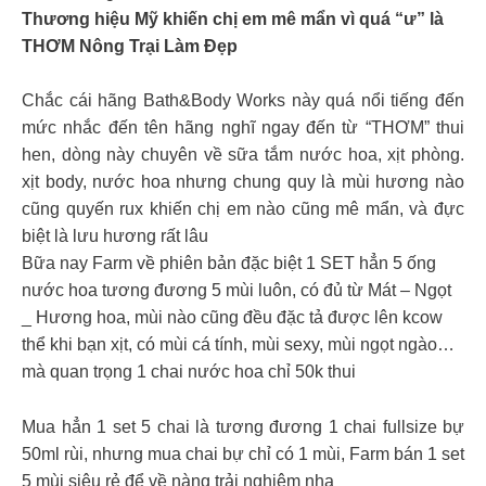
Thương hiệu Mỹ khiến chị em mê mẩn vì quá “ư” là
THƠM Nông Trại Làm Đẹp
Chắc cái hãng Bath&Body Works này quá nổi tiếng đến
mức nhắc đến tên hãng nghĩ ngay đến từ “THƠM” thui
hen, dòng này chuyên về sữa tắm nước hoa, xịt phòng.
xịt body, nước hoa nhưng chung quy là mùi hương nào
cũng quyến rux khiến chị em nào cũng mê mẩn, và đực
biệt là lưu hương rất lâu
Bữa nay Farm về phiên bản đặc biệt 1 SET hẳn 5 ống
nước hoa tương đương 5 mùi luôn, có đủ từ Mát – Ngọt
_ Hương hoa, mùi nào cũng đều đặc tả được lên kcow
thể khi bạn xịt, có mùi cá tính, mùi sexy, mùi ngọt ngào…
mà quan trọng 1 chai nước hoa chỉ 50k thui
Mua hẳn 1 set 5 chai là tương đương 1 chai fullsize bự
50ml rùi, nhưng mua chai bự chỉ có 1 mùi, Farm bán 1 set
5 mùi siêu rẻ để về nàng trải nghiệm nha