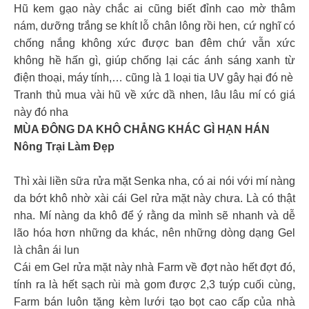
Hũ kem gạo này chắc ai cũng biết đỉnh cao mờ thâm
nám, dưỡng trắng se khít lỗ chân lông rồi hen, cứ nghĩ có
chống nắng không xức được ban đêm chứ vẫn xức
không hề hấn gì, giúp chống lại các ánh sáng xanh từ
điện thoại, máy tính,… cũng là 1 loại tia UV gây hại đó nè
Tranh thủ mua vài hũ về xức dầ nhen, lâu lâu mí có giá
này đó nha
MÙA ĐÔNG DA KHÔ CHẲNG KHÁC GÌ HẠN HÁN
Nông Trại Làm Đẹp
Thì xài liền sữa rửa mặt Senka nha, có ai nói với mí nàng
da bớt khô nhờ xài cái Gel rửa mặt này chưa. Là có thật
nha. Mí nàng da khô để ý rằng da mình sẽ nhanh và dễ
lão hóa hơn những da khác, nên những dòng dạng Gel
là chân ái lun
Cái em Gel rửa mặt này nhà Farm về đợt nào hết đợt đó,
tính ra là hết sạch rùi mà gom được 2,3 tuýp cuối cùng,
Farm bán luôn tặng kèm lưới tạo bọt cao cấp của nhà