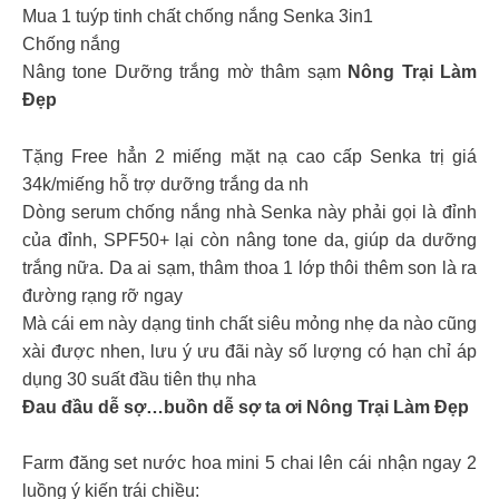
Mua 1 tuýp tinh chất chống nắng Senka 3in1
Chống nắng
Nâng tone Dưỡng trắng mờ thâm sạm
Nông Trại Làm
Đẹp
Tặng Free hẳn 2 miếng mặt nạ cao cấp Senka trị giá
34k/miếng hỗ trợ dưỡng trắng da nh
Dòng serum chống nắng nhà Senka này phải gọi là đỉnh
của đỉnh, SPF50+ lại còn nâng tone da, giúp da dưỡng
trắng nữa. Da ai sạm, thâm thoa 1 lớp thôi thêm son là ra
đường rạng rỡ ngay
Mà cái em này dạng tinh chất siêu mỏng nhẹ da nào cũng
xài được nhen, lưu ý ưu đãi này số lượng có hạn chỉ áp
dụng 30 suất đầu tiên thụ nha
Đau đầu dễ sợ…buồn dễ sợ ta ơi Nông Trại Làm Đẹp
Farm đăng set nước hoa mini 5 chai lên cái nhận ngay 2
luồng ý kiến trái chiều: