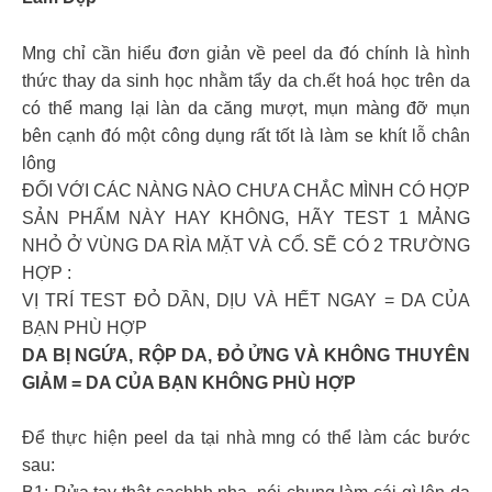
Mng chỉ cần hiểu đơn giản về peel da đó chính là hình
thức thay da sinh học nhằm tẩy da ch.ết hoá học trên da
có thể mang lại làn da căng mượt, mụn màng đỡ mụn
bên cạnh đó một công dụng rất tốt là làm se khít lỗ chân
lông
ĐỐI VỚI CÁC NÀNG NÀO CHƯA CHẮC MÌNH CÓ HỢP
SẢN PHẨM NÀY HAY KHÔNG, HÃY TEST 1 MẢNG
NHỎ Ở VÙNG DA RÌA MẶT VÀ CỔ. SẼ CÓ 2 TRƯỜNG
HỢP :
VỊ TRÍ TEST ĐỎ DẦN, DỊU VÀ HẾT NGAY = DA CỦA
BẠN PHÙ HỢP
DA BỊ NGỨA, RỘP DA, ĐỎ ỬNG VÀ KHÔNG THUYÊN
GIẢM = DA CỦA BẠN KHÔNG PHÙ HỢP
Để thực hiện peel da tại nhà mng có thể làm các bước
sau: