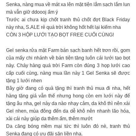
Senka, nàng mua về mát xa lên mặt tiện lắm sạch lắm lun
mà vẫn giữ ddoooj ẩm ý
Trước ai chưa kịp chốt tranh thủ chốt đợt Black Friday
này nha, S.ALE rẻ quá trời không hốt hết lại kiếm nha
CÒN 3 HỘP LƯỚI TẠO BỌT FREE CUỐI CÙNG!
Gel senka rửa mặt Farm bán sạch banh hết trơn rồi, gom
của mấy chi nhánh về bán tiện tặng luôn cái lưới tạo bọt
này. Cháy hàng quá trời Farm còn đúng 3 họp lưới cao
cấp cuối cùng, nàng mua lần này 1 Gel Senka sẽ được
tặng 1 lưới nhen
Bây giờ đang có quà tặng thì tranh thủ mua đi nha, hết
hàng tặng giá vẫn thế nhưng hong còn em lưới này để
tặng âu nha, gel này da nào nhạy cảm, da khô thì nên xài
Gel nhen, mùa đông đến da dễ khô nên nhanh lão hóa,
xài cái này giúp da thêm ẩm, thêm mướt
Da căng bóng mềm mại tức thì luôn đó nè, tranh thủ
Senka đang có ưu đãi săn liền nha.