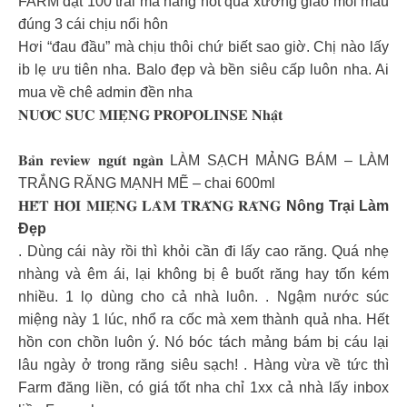
FARM đặt 100 trái mà hàng hót quá xưởng giao mỗi màu
đúng 3 cái chịu nổi hôn
Hơi “đau đầu” mà chịu thôi chứ biết sao giờ. Chị nào lấy
ib lẹ ưu tiên nha. Balo đẹp và bền siêu cấp luôn nha. Ai
mua về chê admin đền nha
𝐍𝐔̛𝐎̛́𝐂 𝐒𝐔́𝐂 𝐌𝐈𝐄̣̂𝐍𝐆 𝐏𝐑𝐎𝐏𝐎𝐋𝐈𝐍𝐒𝐄 𝐍𝐡𝐚̣̂𝐭
𝐁𝐚̉𝐧 𝐫𝐞𝐯𝐢𝐞𝐰 𝐧𝐠𝐮́𝐭 𝐧𝐠𝐚̀𝐧 LÀM SẠCH MẢNG BÁM – LÀM
TRẮNG RĂNG MẠNH MẼ – chai 600ml
𝐇𝐄̂́𝐓 𝐇𝐎̂𝐈 𝐌𝐈𝐄̣̂𝐍𝐆 𝐋𝐀̀𝐌 𝐓𝐑𝐀̆́𝐍𝐆 𝐑𝐀̆𝐍𝐆
Nông Trại Làm
Đẹp
. Dùng cái này rồi thì khỏi cần đi lấy cao răng. Quá nhẹ
nhàng và êm ái, lại không bị ê buốt răng hay tốn kém
nhiều. 1 lọ dùng cho cả nhà luôn. . Ngậm nước súc
miệng này 1 lúc, nhổ ra cốc mà xem thành quả nha. Hết
hồn con chồn luôn ý. Nó bóc tách mảng bám bị cáu lại
lâu ngày ở trong răng siêu sạch! . Hàng vừa về tức thì
Farm đăng liền, có giá tốt nha chỉ 1xx cả nhà lấy inbox