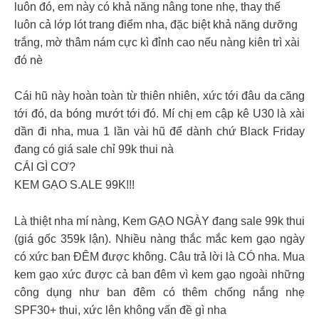
luôn đó, em này có khả năng nâng tone nhẹ, thay thế
luôn cả lớp lót trang điểm nha, đặc biệt khả năng dưỡng
trắng, mờ thâm nám cực kì đỉnh cao nếu nàng kiên trì xài
đó nè
Cái hũ này hoàn toàn từ thiên nhiên, xức tới đâu da căng
tới đó, da bóng mướt tới đó. Mí chị em cập kê U30 là xài
dần đi nha, mua 1 lần vài hũ để dành chứ Black Friday
đang có giá sale chỉ 99k thui nà
CÁI GÌ CƠ?
KEM GẠO S.ALE 99K!!!
Là thiệt nha mí nàng, Kem GẠO NGÀY đang sale 99k thui
(giá gốc 359k lận). Nhiều nàng thắc mắc kem gạo ngày
có xức ban ĐÊM được không. Câu trả lời là CÓ nha. Mua
kem gạo xức được cả ban đêm vì kem gạo ngoài những
công dụng như ban đêm có thêm chống nắng nhẹ
SPF30+ thui, xức lên không vấn đề gì nha