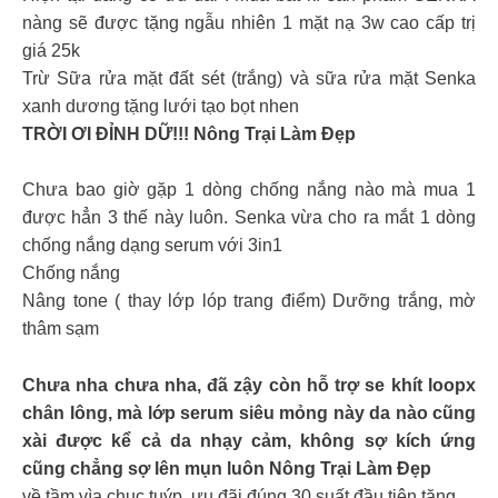
nàng sẽ được tặng ngẫu nhiên 1 mặt nạ 3w cao cấp trị
giá 25k
Trừ Sữa rửa mặt đất sét (trắng) và sữa rửa mặt Senka
xanh dương tặng lưới tạo bọt nhen
TRỜI ƠI ĐỈNH DỮ!!! Nông Trại Làm Đẹp
Chưa bao giờ gặp 1 dòng chống nắng nào mà mua 1
được hẳn 3 thế này luôn. Senka vừa cho ra mắt 1 dòng
chống nắng dạng serum với 3in1
Chống nắng
Nâng tone ( thay lớp lóp trang điểm) Dưỡng trắng, mờ
thâm sạm
Chưa nha chưa nha, đã zậy còn hỗ trợ se khít loopx
chân lông, mà lớp serum siêu mỏng này da nào cũng
xài được kể cả da nhạy cảm, không sợ kích ứng
cũng chẳng sợ lên mụn luôn Nông Trại Làm Đẹp
về tầm vìa chục tuýp, ưu đãi đúng 30 suất đầu tiên tặng