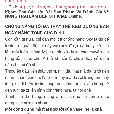
nam-xanh
– Tiki:
https://tiki.vn/cua-hang/nong-trai-lam-dep
Khám Phá Các Ưu Đãi Sản Phẩm Và Đánh Giá Về
NÔNG TRẠI LÀM ĐẸP OFFICIAL Online.
CHỐNG NẮNG TỐI ĐA THAY THẾ KEM DƯỠNG BAN
NGÀY NÂNG TONE CỰC ĐỈNH
Còn cần gì nữa, chỉ cần mỗi xịt chống nắng Sky là đủ để
tự tin ra ngoài rồi, em này vừa xức được cả body, xức cả
lên mặt luôn. Hàng Mỹ cực xịn xò được các chuyên gia
hàng đầu điều chế, Ad từ khi xài là chưa thấy có điểm
nào chê rùi đó nha
Thoa lên đầu tiên thấy thơm, mịn da, mát mà dạng xịt nên
nhanh thấm vào da. Nhờ em này mà da Ad trắng lên mấy
tông khi đi biển, tự tin chụp hình sống ảo da vẫn hỏng hề
đen lun, đã zị lên hình còn trắng nữa, ta nói phê
Tranh thủ đặt hàng, mang đi du lịch hơi bị tiện á nha,
đang sale nữa đó nhoa
Một công dụng mà ít ai ngờ tới của Vaseline là khả