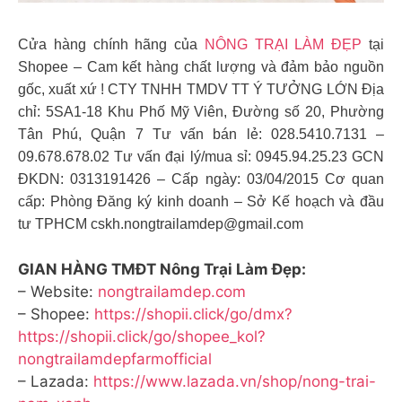
Cửa hàng chính hãng của
NÔNG TRẠI LÀM ĐẸP
tại
Shopee – Cam kết hàng chất lượng và đảm bảo nguồn
gốc, xuất xứ ! CTY TNHH TMDV TT Ý TƯỞNG LỚN Địa
chỉ: 5SA1-18 Khu Phố Mỹ Viên, Đường số 20, Phường
Tân Phú, Quận 7 Tư vấn bán lẻ: 028.5410.7131 –
09.678.678.02 Tư vấn đại lý/mua sỉ: 0945.94.25.23 GCN
ĐKDN: 0313191426 – Cấp ngày: 03/04/2015 Cơ quan
cấp: Phòng Đăng ký kinh doanh – Sở Kế hoạch và đầu
tư TPHCM
cskh.nongtrailamdep@gmail.com
GIAN HÀNG TMĐT Nông Trại Làm Đẹp:
– Website:
nongtrailamdep.com
– Shopee:
https://shopii.click/go/dmx?
https://shopii.click/go/shopee_kol?
nongtrailamdepfarmofficial
– Lazada:
https://www.lazada.vn/shop/nong-trai-