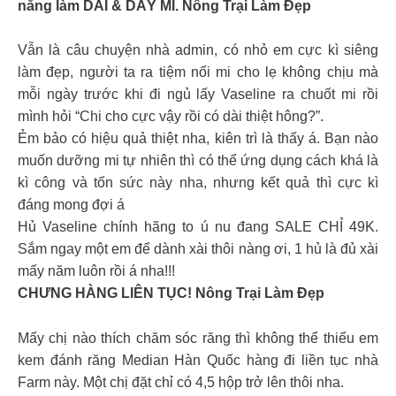
năng làm DÀI & DÀY MI. Nông Trại Làm Đẹp
Vẫn là câu chuyện nhà admin, có nhỏ em cực kì siêng
làm đẹp, người ta ra tiệm nối mi cho lẹ không chịu mà
mỗi ngày trước khi đi ngủ lấy Vaseline ra chuốt mi rồi
mình hỏi “Chi cho cực vậy rồi có dài thiệt hông?”.
Ẻm bảo có hiệu quả thiệt nha, kiên trì là thấy á. Bạn nào
muốn dưỡng mi tự nhiên thì có thể ứng dụng cách khá là
kì công và tốn sức này nha, nhưng kết quả thì cực kì
đáng mong đợi á
Hủ Vaseline chính hãng to ú nu đang SALE CHỈ 49K.
Sắm ngay một em để dành xài thôi nàng ơi, 1 hủ là đủ xài
mấy năm luôn rồi á nha!!!
CHƯNG HÀNG LIÊN TỤC! Nông Trại Làm Đẹp
Mấy chị nào thích chăm sóc răng thì không thể thiếu em
kem đánh răng Median Hàn Quốc hàng đi liền tục nhà
Farm này. Một chị đặt chỉ có 4,5 hộp trở lên thôi nha.