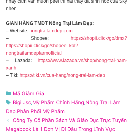
nhạy cảm vẫn muốn peel thì xài thay da sinh học của Sky
nhen
GIAN HÀNG TMĐT Nông Trại Làm Đẹp:
– Website:
nongtrailamdep.com
– Shopee:
https://shopii.click/go/dmx?
https://shopii.click/go/shopee_kol?
nongtrailamdepfarmofficial
– Lazada:
https://www.lazada.vn/shop/nong-trai-nam-
xanh
– Tiki:
https://tiki.vn/cua-hang/nong-trai-lam-dep
Danh
Mã Giảm Giá
mục
Thẻ
Bigi Jsc
,
Mỹ Phẩm Chính Hãng
,
Nông Trại Làm
Đẹp
,
Phân Phối Mỹ Phẩm
Công Ty Cổ Phần Sách Và Giáo Dục Trực Tuyến
Megabook Là 1 Đơn Vị Đi Đầu Trong Lĩnh Vực