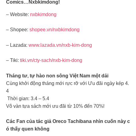
Comics…nxbkimdong!
– Website:
nxbkimdong
– Shopee:
shopee.vn/nxbkimdong
– Lazada:
www.lazada.vn/nxb-kim-dong
– Tiki:
tiki.vn/cty-sach/nxb-kim-dong
Tháng tư, tự hào non sông Việt Nam một dải
Cùng khởi động tháng mới rực rỡ với Ưu đãi ngày kép 4.
4
Thời gian: 3.4 – 5.4
Vô vàn tựa sách mới ưu đãi từ 10% đến 70%!
Các Fan của tác giả Oreco Tachibana nhìn cuốn này c
ó thấy quen không