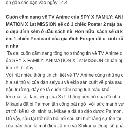
ẹn gặp các bạn vào ngày 14.4
Cuốn cẩm nang về TV Anime của SPY X FAMILY: ANI
MATION X 1st MISSION sẽ có 1 chiếc Poster 2 mặt ba
o đẹp đính kèm ở đầu sách nè Hơn nữa, sách sẽ đi k
èm 1 chiếc Postcard của gia đình Forger rất ư xinh xắ
n nha
Ta da, cuốn cẩm nang tổng hợp thông tin về TV Anime c
ủa SPY X FAMILY: ANIMATION X 1st MISSION chuẩn bị
lên kệ rồi đây!
Với rất nhiều thông tin chi tiết về TV Anime cùng những c
hia sẻ thú vị của dàn seiyuu và ekip sản xuất về phía sau
hậu trường, đây sẽ là cuốn cẩm nang full-màu-khổ-
lớn mà các fan cứng của SxF không nên bỏ qua đó nha
Mikaela đã bị Paimon tấn công bất ngờ. với sức mạnh vư
ợt trội kể từ khi sinh ra, Mikaela đã áp đảo được Paimon.
Dù vậy, cậu lại trở nên bối rối sau khi biết rằng sự tồn tại
của bản thân là một điều cấm kị và Shikama Douji sẽ phả