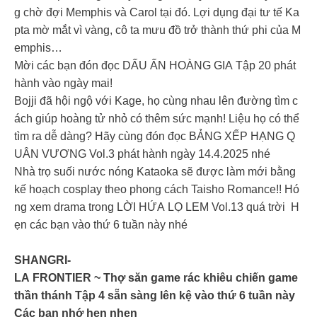
g chờ đợi Memphis và Carol tại đó. Lợi dụng đại tư tế Ka
pta mờ mắt vì vàng, cô ta mưu đồ trở thành thứ phi của M
emphis…
Mời các bạn đón đọc DẤU ẤN HOÀNG GIA Tập 20 phát
hành vào ngày mai!
Bojji đã hội ngộ với Kage, họ cùng nhau lên đường tìm c
ách giúp hoàng tử nhỏ có thêm sức mạnh! Liệu họ có thể
tìm ra dễ dàng? Hãy cùng đón đọc BẢNG XẾP HẠNG Q
UÂN VƯƠNG Vol.3 phát hành ngày 14.4.2025 nhé
Nhà trọ suối nước nóng Kataoka sẽ được làm mới bằng
kế hoạch cosplay theo phong cách Taisho Romance!! Hó
ng xem drama trong LỜI HỨA LỌ LEM Vol.13 quá trời H
ẹn các bạn vào thứ 6 tuần này nhé
SHANGRI-
LA FRONTIER ~ Thợ săn game rác khiêu chiến game
thần thánh Tập 4 sẵn sàng lên kệ vào thứ 6 tuần này
Các bạn nhớ hẹn nhen