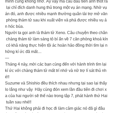
mình cũng không nhớ. Ấy vậy mà câu đầu tiên anh thốt ra
lại chỉ đích danh hung thủ trong một vụ án mạng. Nhờ vụ
án đó, anh được nhiều mạnh thường quân tài trợ mở văn
phòng thám tử sau khi xuất viện và phá được nhiều vụ á
n hóc búa.
Người ta gọi anh là thám tử Xeno. Câu chuyện theo chân
chàng thám tử làm sáng tỏ bí ẩn về 7 căn phòng khoá kín
có khả năng thực hiện tội ác hoàn hảo đồng thời tìm lại n
hững kí ức đã mất…
—
Tháng 4 này, mời các bạn cùng đến với hành trình tìm lại
kí ức với chàng thám tử mất trí nhớ và nữ trợ lí sát thủ nh
é!!
Suzume và Shishio đều thích nhau nhưng tại sao lại thấy
lo lắng như vậy Hãy cùng đón xem lần đầu tiên đi chơi x
a của hai người sẽ thế nào trong tập 7, phát hành thứ Hai
tuần sau nhé!!
Thứ Hai không phải đi học đi làm cảm giác nó đã gì đâu