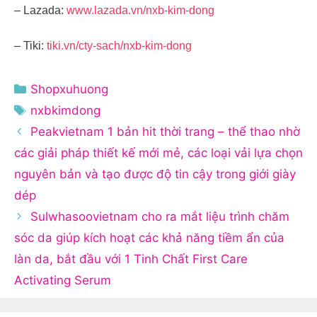
– Lazada:
www.lazada.vn/nxb-kim-dong
– Tiki:
tiki.vn/cty-sach/nxb-kim-dong
Danh
Shopxuhuong
mục
Thẻ
nxbkimdong
Peakvietnam 1 bản hit thời trang – thể thao nhờ
các giải pháp thiết kế mới mẻ, các loại vải lựa chọn
nguyên bản và tạo được độ tin cậy trong giới giày
dép
Sulwhasoovietnam cho ra mắt liệu trình chăm
sóc da giúp kích hoạt các khả năng tiềm ẩn của
làn da, bắt đầu với 1 Tinh Chất First Care
Activating Serum