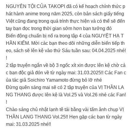
NGUYÊN TỘI CỦA TAKOPI đã có kế hoạch chính thức p
hát hành anime trong năm 2025, còn bản sách giấy tiếng
Việt cũng đang trong quá trình thực hiện và có thể sẽ đến
tay bạn đọc trong thời gian sớm hơn bạn tưởng đó
Biến động chuẩn bị nổ ra trong tập 4 của NGUYỆT HẠ T
HẦN KIẾM. Mời các bạn theo dõi những diễn biến tiếp th
eo, sách sẽ lên kệ vào thứ Sáu tuần sau: 04.04.2025 nhé!
!
2 tập truyện ngắn về bộ 3 ngốc xít xin được lên kệ chờ cá
c bạn độc giả đón về từ ngày mai: 31.03.2025!! Các Fan c
ủa tác giả Soichiro Yamamoto đừng bỏ lỡ nhé
Đừng quên sáng mai sẽ có 2 tập truyện của VỊ THẦN LA
NG THANG được lên kệ là Vol.25 và Vol.26 nhé các Fan!
!
Chào sáng chủ nhật lạnh tê tái bằng vài tấm ảnh chụp VỊ
THẦN LANG THANG Vol.25!! Hẹn gặp các bạn từ ngày
mai: 31.03.2025 nhé!!