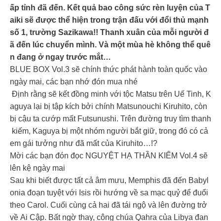
ấp tỉnh đã đến. Kết quả bao công sức rèn luyện của T
aiki sẽ được thể hiện trong trận đấu với đổi thủ mạnh
số 1, trường Sazikawa!! Thanh xuân của mỗi người đ
ã đến lúc chuyển mình. Và một mùa hè không thể quê
n đang ở ngay trước mắt…
BLUE BOX Vol.3 sẽ chính thức phát hành toàn quốc vào
ngày mai, các bạn nhớ đón mua nhé
Định rằng sẽ kết đồng minh với tộc Matsu trên Uế Tinh, K
aguya lại bị tập kích bởi chính Matsunouchi Kiruhito, còn
bị cậu ta cướp mất Futsunushi. Trên đường truy tìm thanh
kiếm, Kaguya bị một nhóm người bắt giữ, trong đó có cả
em gái tưởng như đã mất của Kiruhito…!?
Mời các bạn đón đọc NGUYỆT HẠ THẦN KIẾM Vol.4 sẽ
lên kệ ngày mai
Sau khi biết được tất cả âm mưu, Memphis đã đến Babyl
onia đoạn tuyệt với Isis rồi hướng về sa mạc quỷ để đuổi
theo Carol. Cuối cùng cả hai đã tái ngộ và lên đường trở
về Ai Cập. Bất ngờ thay, công chúa Qahra của Libya đan