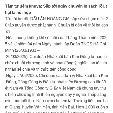
Tâm tư đêm khuya: Sắp tới ngày chuyển in sách rồi, t
hật là hồi hộp
Tới rồi tới rồi, DẤU ẤN HOÀNG GIA sắp sửa chạm mốc 2
0 tập truyện được phát hành Chuẩn bị đón về thôi bà con
ơi
Hòa chung không khí sôi nổi của Tháng Thanh niên 202
5 và kỉ niệm 94 năm Ngày thành lập Đoàn TNCS Hồ Chí
Minh (26/03/1931 –
26/03/2025), Chi đoàn Nhà xuất bản Kim Đồng tự hào tổ
chức chuỗi chương trình và hoạt động ý nghĩa, lan tỏa tin
h thần sẻ chia và tri thức đến cộng đồng.
Ngày 17/03/2025, Chi đoàn các đơn vị Nhà xuất bản Kim
Đồng, Tổng Công ty Đầu tư phát triển Đường cao tốc Vi
ệt Nam và Tổng Công ty Giấy Việt Nam đã chung tay thự
c hiện chương trình thiện nguyện đầy ý nghĩa Thắp sáng
ước mơ tuổi thơ Nấu cơm cho em tại Trường tiểu học Lâ
m Giang, huyện Văn Yên, tỉnh Yên Bái. Hơn 1.000 cuốn s