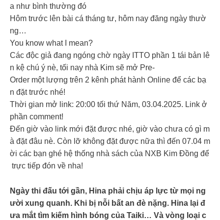
a như bình thường đó
Hôm trước lên bài cá tháng tư, hôm nay đăng ngày thườ
ng…
You know what I mean?
Các độc giả đang ngóng chờ ngày ITTO phần 1 tái bản lê
n kệ chú ý nè, tối nay nhà Kim sẽ mở Pre-
Order một lượng trên 2 kênh phát hành Online để các bạ
n đặt trước nhé!
Thời gian mở link: 20:00 tối thứ Năm, 03.04.2025. Link ở
phần comment!
Đến giờ vào link mới đặt được nhé, giờ vào chưa có gì m
à đặt đâu nè. Còn lỡ không đặt được nữa thì đến 07.04 m
ời các bạn ghé hệ thống nhà sách của NXB Kim Đồng để
trực tiếp đón về nha!
Ngày thi đấu tới gần, Hina phải chịu áp lực từ mọi ng
ười xung quanh. Khi bị nỗi bất an đè nặng. Hina lại đ
ưa mắt tìm kiếm hình bóng của Taiki… Và vòng loại c