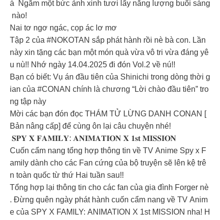
á Ngắm một bức ảnh xinh tươi lấy năng lượng buổi sáng
nào!
Nai tơ ngơ ngác, cọp ác lơ mơ
Tập 2 của #NOKOTAN sắp phát hành rồi nè bà con. Lần
này xin tặng các bạn một món quà vừa vô tri vừa đáng yê
u nù!! Nhớ ngày 14.04.2025 đi đón Vol.2 về nú!!
Bạn có biết: Vụ án đầu tiên của Shinichi trong dòng thời g
ian của #CONAN chính là chương “Lời chào đầu tiên” tro
ng tập này
Mời các bạn đón đọc THÁM TỬ LỪNG DANH CONAN [
Bản nâng cấp] để cùng ôn lại câu chuyện nhé!
𝐒𝐏𝐘 𝐗 𝐅𝐀𝐌𝐈𝐋𝐘: 𝐀𝐍𝐈𝐌𝐀𝐓𝐈𝐎𝐍 𝐗 𝟏𝐬𝐭 𝐌𝐈𝐒𝐒𝐈𝐎𝐍
Cuốn cẩm nang tổng hợp thông tin về TV Anime Spy x F
amily dành cho các Fan cứng của bộ truyện sẽ lên kệ trê
n toàn quốc từ thứ Hai tuần sau!!
Tổng hợp lại thông tin cho các fan của gia đình Forger nè
. Đừng quên ngày phát hành cuốn cẩm nang về TV Anim
e của SPY X FAMILY: ANIMATION X 1st MISSION nha! H