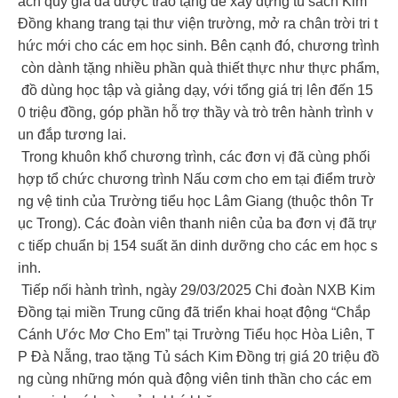
ách quý giá đã được trao tặng để xây dựng tủ sách Kim
Đồng khang trang tại thư viện trường, mở ra chân trời tri t
hức mới cho các em học sinh. Bên cạnh đó, chương trình
còn dành tặng nhiều phần quà thiết thực như thực phẩm,
đồ dùng học tập và giảng dạy, với tổng giá trị lên đến 15
0 triệu đồng, góp phần hỗ trợ thầy và trò trên hành trình v
un đắp tương lai.
Trong khuôn khổ chương trình, các đơn vị đã cùng phối
hợp tổ chức chương trình Nấu cơm cho em tại điểm trườ
ng vệ tinh của Trường tiểu học Lâm Giang (thuộc thôn Tr
ục Trong). Các đoàn viên thanh niên của ba đơn vị đã trự
c tiếp chuẩn bị 154 suất ăn dinh dưỡng cho các em học s
inh.
Tiếp nối hành trình, ngày 29/03/2025 Chi đoàn NXB Kim
Đồng tại miền Trung cũng đã triển khai hoạt động “Chắp
Cánh Ước Mơ Cho Em” tại Trường Tiểu học Hòa Liên, T
P Đà Nẵng, trao tặng Tủ sách Kim Đồng trị giá 20 triệu đồ
ng cùng những món quà động viên tinh thần cho các em