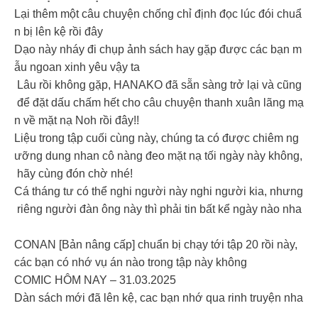
Lại thêm một câu chuyện chống chỉ định đọc lúc đói chuẩ
n bị lên kệ rồi đây
Dạo này nháy đi chụp ảnh sách hay gặp được các bạn m
ẫu ngoan xinh yêu vậy ta
Lâu rồi không gặp, HANAKO đã sẵn sàng trở lại và cũng
để đặt dấu chấm hết cho câu chuyện thanh xuân lãng mạ
n về mặt nạ Noh rồi đây!!
Liệu trong tập cuối cùng này, chúng ta có được chiêm ng
ưỡng dung nhan cô nàng đeo mặt nạ tối ngày này không,
hãy cùng đón chờ nhé!
Cá tháng tư có thể nghi người này nghi người kia, nhưng
riêng người đàn ông này thì phải tin bất kể ngày nào nha
CONAN [Bản nâng cấp] chuẩn bị chạy tới tập 20 rồi này,
các bạn có nhớ vụ án nào trong tập này không
COMIC HÔM NAY – 31.03.2025
Dàn sách mới đã lên kệ, cac bạn nhớ qua rinh truyện nha