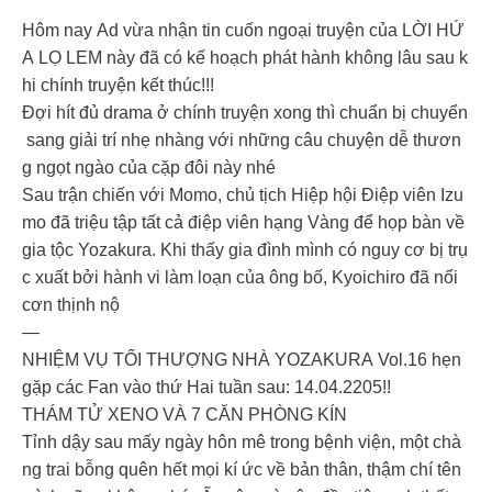
Hôm nay Ad vừa nhận tin cuốn ngoại truyện của LỜI HỨ
A LỌ LEM này đã có kế hoạch phát hành không lâu sau k
hi chính truyện kết thúc!!!
Đợi hít đủ drama ở chính truyện xong thì chuẩn bị chuyển
sang giải trí nhẹ nhàng với những câu chuyện dễ thươn
g ngọt ngào của cặp đôi này nhé
Sau trận chiến với Momo, chủ tịch Hiệp hội Điệp viên Izu
mo đã triệu tập tất cả điệp viên hạng Vàng để họp bàn về
gia tộc Yozakura. Khi thấy gia đình mình có nguy cơ bị trụ
c xuất bởi hành vi làm loạn của ông bố, Kyoichiro đã nổi
cơn thịnh nộ
—
NHIỆM VỤ TỐI THƯỢNG NHÀ YOZAKURA Vol.16 hẹn
gặp các Fan vào thứ Hai tuần sau: 14.04.2205!!
THÁM TỬ XENO VÀ 7 CĂN PHÒNG KÍN
Tỉnh dậy sau mấy ngày hôn mê trong bệnh viện, một chà
ng trai bỗng quên hết mọi kí ức về bản thân, thậm chí tên