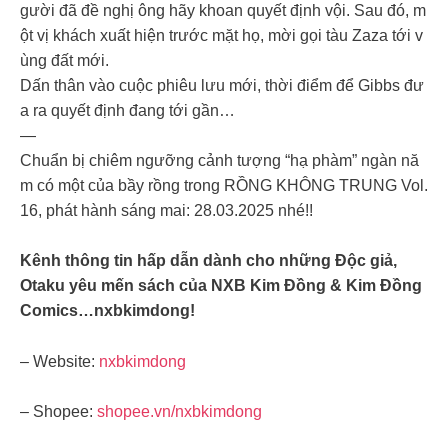
gười đã đề nghị ông hãy khoan quyết định vội. Sau đó, m
ột vị khách xuất hiện trước mặt họ, mời gọi tàu Zaza tới v
ùng đất mới.
Dấn thân vào cuộc phiêu lưu mới, thời điểm để Gibbs đư
a ra quyết định đang tới gần…
—
Chuẩn bị chiêm ngưỡng cảnh tượng “hạ phàm” ngàn nă
m có một của bầy rồng trong RỒNG KHÔNG TRUNG Vol.
16, phát hành sáng mai: 28.03.2025 nhé!!
Kênh thông tin hấp dẫn dành cho những Độc giả,
Otaku yêu mến sách của NXB Kim Đồng & Kim Đồng
Comics…nxbkimdong!
– Website:
nxbkimdong
– Shopee:
shopee.vn/nxbkimdong