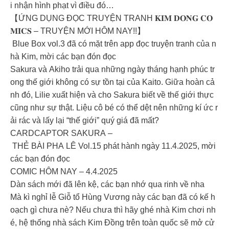
i nhận hình phạt vì điều đó…
【ỨNG DỤNG ĐỌC TRUYỆN TRANH 𝐊𝐈𝐌 𝐃𝐎𝐍𝐆 𝐂𝐎
𝐌𝐈𝐂𝐒 – TRUYỆN MỚI HÔM NAY!!】
Blue Box vol.3 đã có mặt trên app đọc truyện tranh của n
hà Kim, mời các bạn đón đọc
Sakura và Akiho trải qua những ngày tháng hạnh phúc tr
ong thế giới không có sự tồn tại của Kaito. Giữa hoàn cả
nh đó, Lilie xuất hiện và cho Sakura biết về thế giới thực
cũng như sự thật. Liệu cô bé có thể dệt nên những kí ức r
ải rác và lấy lại “thế giới” quý giá đã mất?
CARDCAPTOR SAKURA –
THẺ BÀI PHA LÊ Vol.15 phát hành ngày 11.4.2025, mời
các bạn đón đọc
COMIC HÔM NAY – 4.4.2025
Dàn sách mới đã lên kệ, các bạn nhớ qua rinh về nha
Mà kì nghỉ lễ Giỗ tổ Hùng Vương này các bạn đã có kế h
oạch gì chưa nè? Nếu chưa thì hãy ghé nhà Kim chơi nh
é, hệ thống nhà sách Kim Đồng trên toàn quốc sẽ mở cử