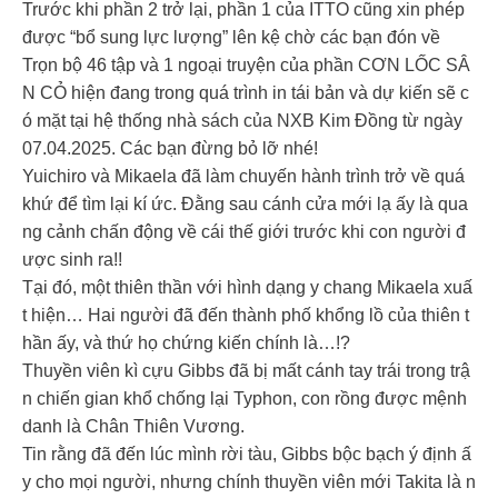
Trước khi phần 2 trở lại, phần 1 của ITTO cũng xin phép
được “bổ sung lực lượng” lên kệ chờ các bạn đón về
Trọn bộ 46 tập và 1 ngoại truyện của phần CƠN LỐC SÂ
N CỎ hiện đang trong quá trình in tái bản và dự kiến sẽ c
ó mặt tại hệ thống nhà sách của NXB Kim Đồng từ ngày
07.04.2025. Các bạn đừng bỏ lỡ nhé!
Yuichiro và Mikaela đã làm chuyến hành trình trở về quá
khứ để tìm lại kí ức. Đằng sau cánh cửa mới lạ ấy là qua
ng cảnh chấn động về cái thế giới trước khi con người đ
ược sinh ra!!
Tại đó, một thiên thần với hình dạng y chang Mikaela xuấ
t hiện… Hai người đã đến thành phố khổng lồ của thiên t
hần ấy, và thứ họ chứng kiến chính là…!?
Thuyền viên kì cựu Gibbs đã bị mất cánh tay trái trong trậ
n chiến gian khổ chống lại Typhon, con rồng được mệnh
danh là Chân Thiên Vương.
Tin rằng đã đến lúc mình rời tàu, Gibbs bộc bạch ý định ấ
y cho mọi người, nhưng chính thuyền viên mới Takita là n