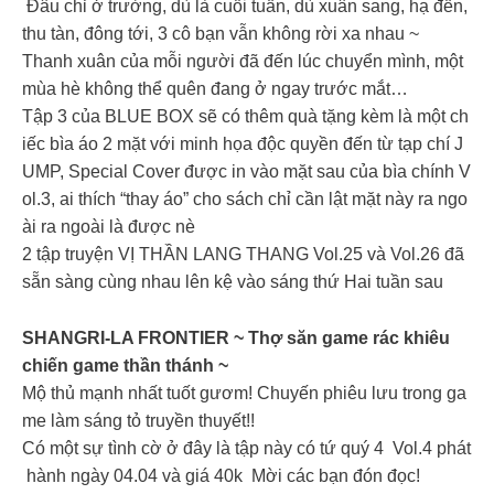
Đâu chỉ ở trường, dù là cuối tuần, dù xuân sang, hạ đến,
thu tàn, đông tới, 3 cô bạn vẫn không rời xa nhau ~
Thanh xuân của mỗi người đã đến lúc chuyển mình, một
mùa hè không thể quên đang ở ngay trước mắt…
Tập 3 của BLUE BOX sẽ có thêm quà tặng kèm là một ch
iếc bìa áo 2 mặt với minh họa độc quyền đến từ tạp chí J
UMP, Special Cover được in vào mặt sau của bìa chính V
ol.3, ai thích “thay áo” cho sách chỉ cần lật mặt này ra ngo
ài ra ngoài là được nè
2 tập truyện VỊ THẦN LANG THANG Vol.25 và Vol.26 đã
sẵn sàng cùng nhau lên kệ vào sáng thứ Hai tuần sau
SHANGRI-LA FRONTIER ~ Thợ săn game rác khiêu
chiến game thần thánh ~
Mộ thủ mạnh nhất tuốt gươm! Chuyến phiêu lưu trong ga
me làm sáng tỏ truyền thuyết!!
Có một sự tình cờ ở đây là tập này có tứ quý 4 Vol.4 phát
hành ngày 04.04 và giá 40k Mời các bạn đón đọc!