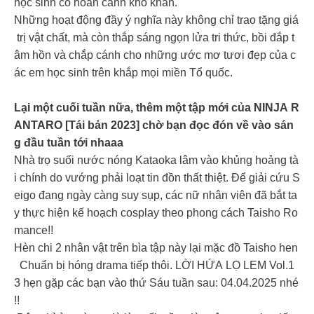
học sinh có hoàn cảnh khó khăn.
Những hoạt động đầy ý nghĩa này không chỉ trao tặng giá
trị vật chất, mà còn thắp sáng ngọn lửa tri thức, bồi đắp t
âm hồn và chắp cánh cho những ước mơ tươi đẹp của c
ác em học sinh trên khắp mọi miền Tổ quốc.
Lại một cuối tuần nữa, thêm một tập mới của NINJA R
ANTARO [Tái bản 2023] chờ bạn đọc đón về vào sán
g đầu tuần tới nhaaa
Nhà trọ suối nước nóng Kataoka lâm vào khủng hoảng tà
i chính do vướng phải loạt tin đồn thất thiệt. Để giải cứu S
eigo đang ngày càng suy sụp, các nữ nhân viên đã bắt ta
y thực hiện kế hoạch cosplay theo phong cách Taisho Ro
mance!!
Hèn chi 2 nhân vật trên bìa tập này lại mặc đồ Taisho hen
Chuẩn bị hóng drama tiếp thôi. LỜI HỨA LỌ LEM Vol.1
3 hẹn gặp các bạn vào thứ Sáu tuần sau: 04.04.2025 nhé
!!